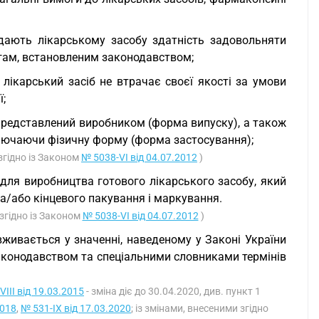
надають лікарському засобу здатність задовольняти
огам, встановленим законодавством;
 лікарський засіб не втрачає своєї якості за умови
ї;
 представлений виробником (форма випуску), а також
ключаючи фізичну форму (форма застосування);
згідно із Законом
№ 5038-VI від 04.07.2012
)
й для виробництва готового лікарського засобу, який
 та/або кінцевого пакування і маркування.
згідно із Законом
№ 5038-VI від 04.07.2012
)
" вживається у значенні, наведеному у Законі України
законодавством та спеціальними словниками термінів
VIII від 19.03.2015
- зміна діє до 30.04.2020, див. пункт 1
2018
,
№ 531-IX від 17.03.2020
; із змінами, внесеними згідно