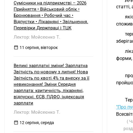
Сумісники на підприємстві – 2026
статті,
Прийняття • Військовий облік •
Бронювання • Робочий час •
які
Відпустки • Лікарняні • Звільнення.
спожив
Перевірки Держпраці і ТЦК
тер
Лектор: Мойсеєнко Т.
зберіга
11 серпня, вівторок
лік
форми, 
Великі зарплатні зміни! Зарплатна
Звітність по-новому з липня! Нова
про
Звітність по квоті 4% та внеску за її
пройшов
невиконання! Зміни Середня
зарплата: критичність, лікарняні,
відпускні. ЄСВ, ПДФО, індексація
Тер
зарплати
"Про пу
Лектор: Мойсеєнко Т.
Всесвіт
( Ч
12 серпня, середа
розд