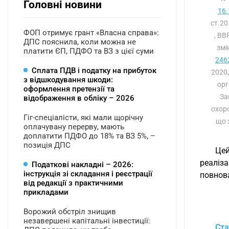
Головні новини
16.
ст.2
ФОП отримує грант «Власна справа»:
, ВВ
ДПС пояснила, коли можна не
змі
платити ЄП, ПДФО та ВЗ з цієї суми
2462
Сплата ПДВ і податку на прибуток
2020,
з відшкодування шкоди:
орг
оформлення претензії та
За
відображення в обліку – 2026
охоро
Гіг-спеціалісти, які мали щорічну
що 
оплачувану перерву, мають
доплатити ПДФО до 18% та ВЗ 5%, –
позиція ДПС
Цей
реаліза
Податкові накладні – 2026:
інструкція зі складання і реєстрації
повнова
від редакції з практичними
прикладами
Ворожий обстріл знищив
незавершені капітальні інвестиції:
Ста