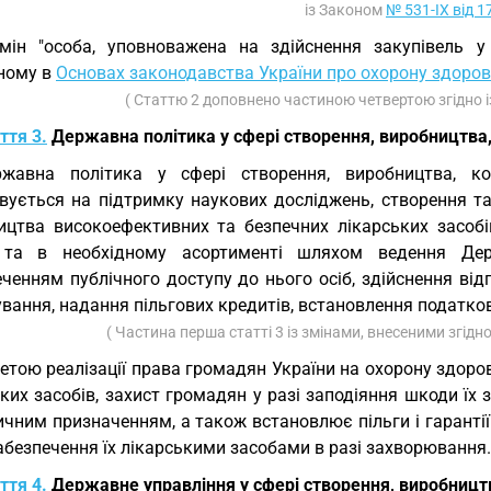
із Законом
№ 531-IX від 1
мін "особа, уповноважена на здійснення закупівель у
ному в
Основах законодавства України про охорону здоров
( Статтю 2 доповнено частиною четвертою згідно 
ття 3.
Державна політика у сфері створення, виробництва, 
жавна політика у сфері створення, виробництва, кон
вується на підтримку наукових досліджень, створення та
ицтва високоефективних та безпечних лікарських засобі
 та в необхідному асортименті шляхом ведення Держ
еченням публічного доступу до нього осіб, здійснення ві
вання, надання пільгових кредитів, встановлення податков
( Частина перша статті 3 із змінами, внесеними згідн
етою реалізації права громадян України на охорону здоро
ких засобів, захист громадян у разі заподіяння шкоди їх
ичним призначенням, а також встановлює пільги і гаранті
абезпечення їх лікарськими засобами в разі захворювання.
ття 4.
Державне управління у сфері створення, виробництва