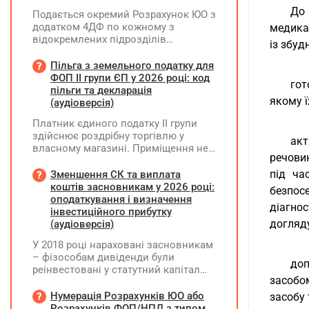
До 
Подається окремий Розрахунок ЮО з
додатком 4ДФ по кожному з
медикам
відокремлених підрозділів
із збуд
юридичної особи, не уповноважених
нараховувати, утримувати і
Пільга з земельного податку для
сплачувати (перераховувати)
ФОП ІІ групи ЄП у 2026 році: код
гот
податок на доходи фізичних осіб до
пільги та декларація
якому ї
бюджету
(аудіоверсія)
Платник єдиного податку ІІ групи
здійснює роздрібну торгівлю у
акт
власному магазині. Приміщення не
речовин
здає в оренду, право власності на
земельну ділянку має як ФОП. Як
під ча
Зменшення СК та виплата
правильно застосувати пільгу з
коштів засновникам у 2026 році:
безпос
земельного податку? Подано форму
оподаткування і визначення
діагно
№20-ОПП на магазин і землю. Чи
інвестиційного прибутку
необхідно подавати декларацію з
догляд
(аудіоверсія)
земельного податку та який код
У 2018 році нараховані засновникам
пільги зазначати?
– фізособам дивіденди були
доп
реінвестовані у статутний капітал
засобо
без зміни часток, із них сплачено
ПДФО та ВЗ. Крім того, статутний
Нумерація Розрахунків ЮО або
засобу 
капітал збільшувався за рахунок
Розрахунків ФОП/НПД з типом