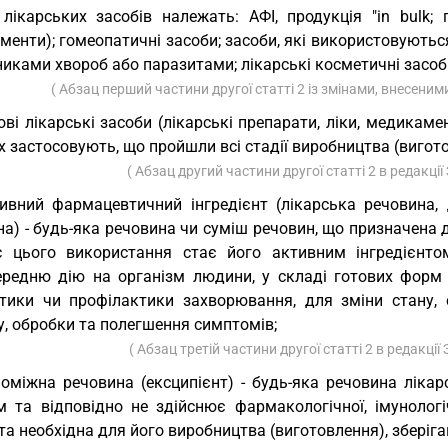
лікарських засобів належать: АФІ, продукція "in bulk; г
енти); гомеопатичні засоби; засоби, які використовуютьс
никами хвороб або паразитами; лікарські косметичні засоб
( Абзац перший частини другої статті 2 із змінами, внесеним
ові лікарські засоби (лікарські препарати, ліки, медикамен
х застосовують, що пройшли всі стадії виробництва (виго
( Абзац другий частини другої статті 2 в редакці
ивний фармацевтичний інгредієнт (лікарська речовина, 
а) - будь-яка речовина чи суміш речовин, що призначена 
с цього використання стає його активним інгредієнт
ередню дію на організм людини, у складі готових форм л
стики чи профілактики захворювання, для зміни стану, с
у, обробки та полегшення симптомів;
( Абзац третій частини другої статті 2 в редакції
оміжна речовина (ексципієнт) - будь-яка речовина ліка
м та відповідно не здійснює фармакологічної, імунологіч
та необхідна для його виробництва (виготовлення), зберіг