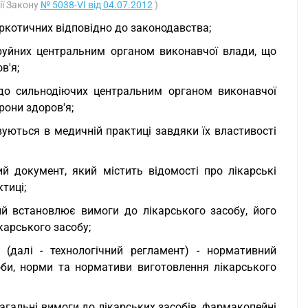
ії Закону
№ 5038-VI від 04.07.2012
)
наркотичних відповідно до законодавства;
 отруйних центральним органом виконавчої влади, що
в'я;
ні до сильнодіючих центральним органом виконавчої
рони здоров'я;
овуються в медичній практиці завдяки їх властивості
й документ, який містить відомості про лікарські
тиці;
ий встановлює вимоги до лікарського засобу, його
карського засобу;
 (далі - технологічний регламент) - нормативний
соби, норми та нормативи виготовлення лікарського
агальні вимоги до лікарських засобів, фармакопейні