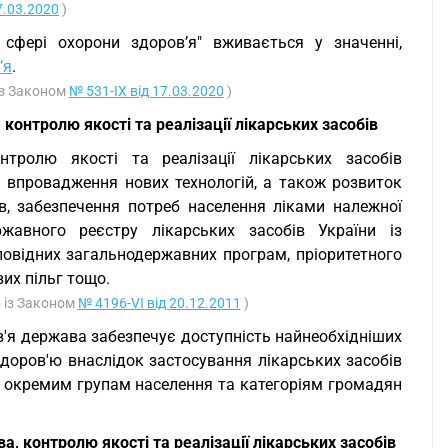
7.03.2020
)
 сфері охорони здоров’я" вживається у значенні,
’я
.
із Законом
№ 531-IX від 17.03.2020
)
контролю якості та реалізації лікарських засобів
тролю якості та реалізації лікарських засобів
 впровадження нових технологій, а також розвиток
в, забезпечення потреб населення ліками належної
авного реєстру лікарських засобів України із
дповідних загальнодержавних програм, пріоритетного
их пільг тощо.
о із Законом
№ 4196-VI від 20.12.2011
)
в'я держава забезпечує доступність найнеобхідніших
 здоров'ю внаслідок застосування лікарських засобів
ї окремим групам населення та категоріям громадян
, контролю якості та реалізації лікарських засобів