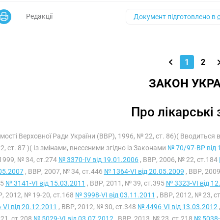
Редакції
Документ підготовлено в
1
2
ЗАКОН УКРА
Про лікарські
омості Верховної Ради України (ВВР), 1996, № 22, ст. 86)( Вводиться
2, ст. 87 )( Із змінами, внесеними згідно із Законами
№ 70/97-ВР від 
1999, № 34, ст.274
№ 3370-IV від 19.01.2006
, ВВР, 2006, № 22, ст.184
05.2007
, ВВР, 2007, № 34, ст.446
№ 1364-VI від 20.05.2009
, ВВР, 2009
15
№ 3141-VI від 15.03.2011
, ВВР, 2011, № 39, ст.395
№ 3323-VI від 12
Р, 2012, № 19-20, ст.168
№ 3998-VI від 03.11.2011
, ВВР, 2012, № 23, с
-VI від 20.12.2011
, ВВР, 2012, № 30, ст.348
№ 4496-VI від 13.03.2012
21, ст.208
№ 5029-VI від 03.07.2012
, ВВР, 2013, № 23, ст.218
№ 5038-