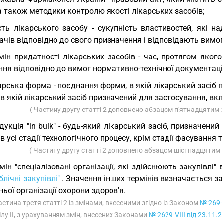
 а також методики контролю якості лікарських засобів;
сть лікарського засобу - сукупність властивостей, які 
ачів відповідно до свого призначення і відповідають вим
мін придатності лікарських засобів - час, протягом якого
ння відповідно до вимог нормативно-технічної документаці
арська форма - поєднання форми, в якій лікарський засіб
в якій лікарський засіб призначений для застосування, в
( Частину другу статті 2 доповнено абзацом п'ятнадцятим 
дукція "in bulk" - будь-який лікарський засіб, призначени
 усі стадії технологічного процесу, крім стадії фасування
( Частину другу статті 2 доповнено абзацом шістнадцятим 
мін "спеціалізовані організації, які здійснюють закупівлі
блічні закупівлі"
. Значення інших термінів визначається 
ньої організації охорони здоров'я.
астина третя статті 2 із змінами, внесеними згідно із Законом
№ 269-
ілу II, з урахуванням змін, внесених Законами
№ 2629-VIII від 23.11.