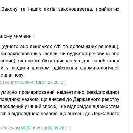
 Закону та інших актів законодавства, прийнятих
акому значенні:
 (одного або декількох АФІ та допоміжних речовин),
ики захворювань у людей, чи будь-яка речовина або
ечовин), яка може бути призначена для запобігання
кцій у людини шляхом здійснення фармакологічної,
о діагнозу;
ї Закону
№ 5038-VI від 04.07.2012
)
й умисно промаркований неідентично (невідповідно)
ідповідною назвою, що внесені до Державного реєстру
ідроблений у інший спосіб, і не відповідає відомостям
засіб з відповідною назвою, що внесені до Державного
 із Законом
№ 3718-VI від 08.09.2011
)