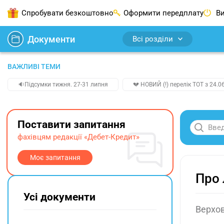
Спробувати безкоштовно
Оформити передплату
Ви
Документи
Всі розділи
ВАЖЛИВІ ТЕМИ
🔉Підсумки тижня. 27-31 липня
💔 НОВИЙ (!) перелік ТОТ з 24.06
Поставити запитання
фахівцям редакції «Дебет-Кредит»
Моє запитання
Про 
Усі документи
Верхов