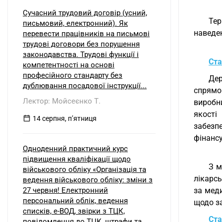
Сучасний трудовий договір (усний,
Тер
письмовий, електронний). Як
наведе
перевести працівників на письмові
трудові договори без порушення
законодавства. Трудові функції і
Ста
компетентності на основі
професійного стандарту без
Дер
дублювання посадової інструкції...
спрямо
Лектор: Мойсеєнко Т.
виробн
якості
14 серпня, пʼятниця
забезп
фінансу
Одноденний практичний курс
підвищення кваліфікації щодо
З м
військового обліку «Організація та
лікарсь
ведення військового обліку: зміни з
27 червня! Електронний
за мед
персональний облік, ведення
щодо з
списків, е-ВОД, звірки з ТЦК,
Ста
повідомлення до ТЦК, штрафи та