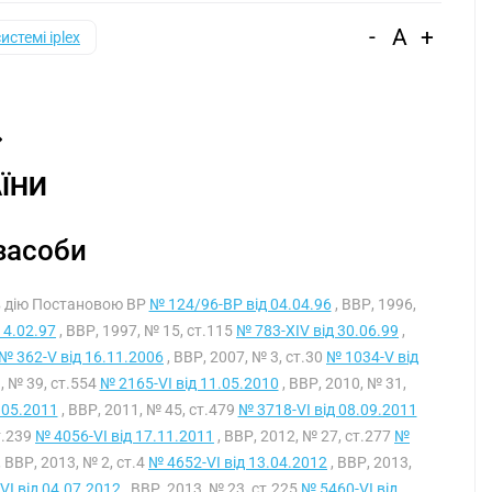
-
A
+
системі iplex
ЇНИ
 засоби
 в дію Постановою ВР
№ 124/96-ВР від 04.04.96
, ВВР, 1996,
14.02.97
, ВВР, 1997, № 15, ст.115
№ 783-XIV від 30.06.99
,
№ 362-V від 16.11.2006
, ВВР, 2007, № 3, ст.30
№ 1034-V від
, № 39, ст.554
№ 2165-VI від 11.05.2010
, ВВР, 2010, № 31,
.05.2011
, ВВР, 2011, № 45, ст.479
№ 3718-VI від 08.09.2011
т.239
№ 4056-VI від 17.11.2011
, ВВР, 2012, № 27, ст.277
№
, ВВР, 2013, № 2, ст.4
№ 4652-VI від 13.04.2012
, ВВР, 2013,
VI від 04.07.2012
, ВВР, 2013, № 23, ст.225
№ 5460-VI від