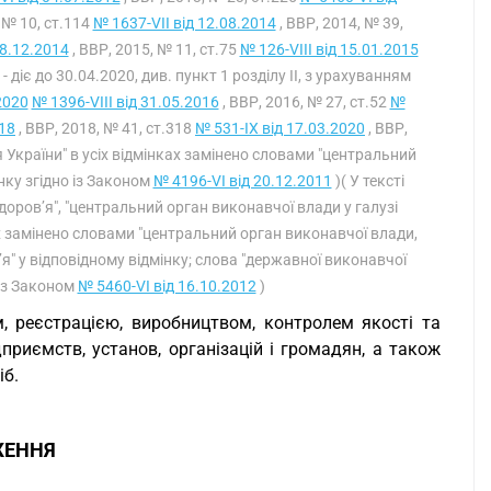
 № 10, ст.114
№ 1637-VII від 12.08.2014
, ВВР, 2014, № 39,
28.12.2014
, ВВР, 2015, № 11, ст.75
№ 126-VIII від 15.01.2015
 - діє до 30.04.2020, див. пункт 1 розділу II, з урахуванням
2020
№ 1396-VIII від 31.05.2016
, ВВР, 2016, № 27, ст.52
№
018
, ВВР, 2018, № 41, ст.318
№ 531-IX від 17.03.2020
, ВВР,
'я України" в усіх відмінках замінено словами "центральний
нку згідно із Законом
№ 4196-VI від 20.12.2011
)( У тексті
оров’я", "центральний орган виконавчої влади у галузі
ах замінено словами "центральний орган виконавчої влади,
" у відповідному відмінку; слова "державної виконавчої
 із Законом
№ 5460-VI від 16.10.2012
)
м, реєстрацією, виробництвом, контролем якості та
дприємств, установ, організацій і громадян, а також
іб.
ЖЕННЯ