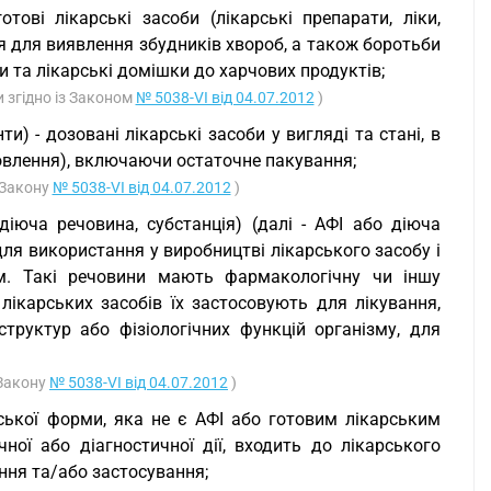
отові лікарські засоби (лікарські препарати, ліки,
я для виявлення збудників хвороб, а також боротьби
и та лікарські домішки до харчових продуктів;
и згідно із Законом
№ 5038-VI від 04.07.2012
)
ти) - дозовані лікарські засоби у вигляді та стані, в
товлення), включаючи остаточне пакування;
ї Закону
№ 5038-VI від 04.07.2012
)
діюча речовина, субстанція) (далі - АФІ або діюча
для використання у виробництві лікарського засобу і
ом. Такі речовини мають фармакологічну чи іншу
ікарських засобів їх застосовують для лікування,
труктур або фізіологічних функцій організму, для
 Закону
№ 5038-VI від 04.07.2012
)
рської форми, яка не є АФІ або готовим лікарським
ної або діагностичної дії, входить до лікарського
ання та/або застосування;