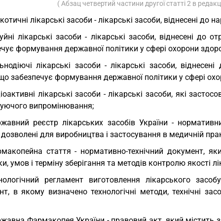
( Абзац четвертий частини другої статті 2 в редакц
котичні лікарські засоби - лікарські засоби, віднесені до 
уйні лікарські засоби - лікарські засоби, віднесені до
чує формування державної політики у сфері охорони здоро
ьнодіючі лікарські засоби - лікарські засоби, віднесе
що забезпечує формування державної політики у сфері охо
іоактивні лікарські засоби - лікарські засоби, які застос
ізуючого випромінювання;
жавний реєстр лікарських засобів України - нормативни
 дозволені для виробництва і застосування в медичній прак
макопейна стаття - нормативно-технічний документ, як
и, умов і терміну зберігання та методів контролю якості лі
нологічний регламент виготовлення лікарського засобу
нт, в якому визначено технологічні методи, технічні за
жавна Фармакопея України - правовий акт, який містить з