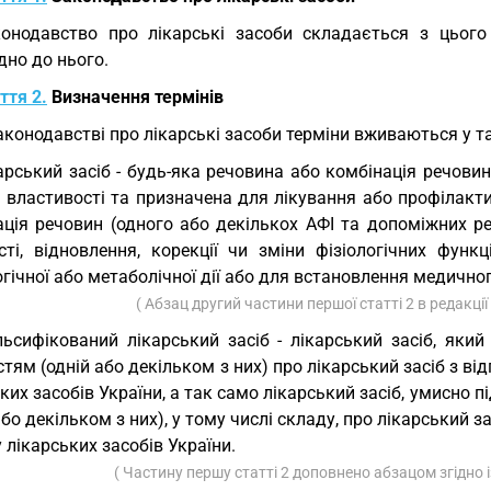
онодавство про лікарські засоби складається з цього
дно до нього.
ття 2.
Визначення термінів
аконодавстві про лікарські засоби терміни вживаються у т
арський засіб - будь-яка речовина або комбінація речовин
 властивості та призначена для лікування або профілакт
ація речовин (одного або декількох АФІ та допоміжних р
ості, відновлення, корекції чи зміни фізіологічних фун
гічної або метаболічної дії або для встановлення медичног
( Абзац другий частини першої статті 2 в редакці
ьсифікований лікарський засіб - лікарський засіб, яки
тям (одній або декільком з них) про лікарський засіб з в
ких засобів України, а так само лікарський засіб, умисно п
або декільком з них), у тому числі складу, про лікарський 
 лікарських засобів України.
( Частину першу статті 2 доповнено абзацом згідно