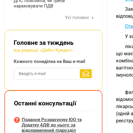
ДПС пояснила, чи треба
нараховувати ПДВ
Зак
відпові
Усі головні
Ста
У з
Головне за тиждень
лік
від редакції «Дебет-Кредит»
що має
комбін
Кожного понеділка на Ваш e-mail
вагітн
імуноло
фал
відомос
Останні консультації
лікарсь
(одній 
Подання Розрахунуку ЮО та
реєстру
Додатку 4ДФ до нього за
відокремлений підрозділ