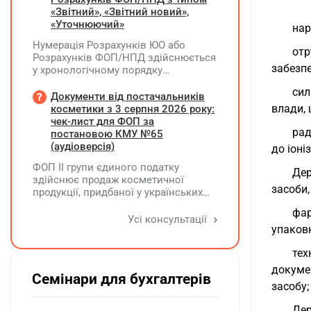
нерозподіленого прибутку без
«Звітний», «Звітний новий»,
нарахування дивідендів. У 2026 році
«Уточнюючий»
нар
його планують зменшити та
Нумерація Розрахунків ЮО або
виплатити кошти засновникам. Чи
отр
Розрахунків ФОП/НПД здійснюється
потрібно утримувати ПДФО та ВЗ?
забезпе
у хронологічному порядку
незалежно від типу Розрахунків в
сил
межах одного звітного
Документи від постачальників
(податкового) періоду та не
влади, 
косметики з 3 серпня 2026 року:
продовжується в наступних
чек-лист для ФОП за
рад
постановою КМУ №65
(аудіоверсія)
до іон
ФОП ІІ групи єдиного податку
Дер
здійснює продаж косметичної
засоби,
продукції, придбаної у українських
постачальників. Які саме документи
фар
потрібно вимагати від
Усі консультації
упаковк
постачальника після 03.08.2026 року
у зв'язку з повним набранням
тех
чинності Технічного регламенту на
косметичну продукцію,
докуме
Семінари для бухгалтерів
затвердженого постановою КМУ від
засобу;
20.01.2021 р. №65?
Дер