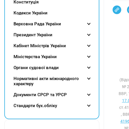
Конституція
Кодекси України
Верховна Рада України
Президент України
Кабінет Міністрів України
Міністерства України
Органи судової влади
Нормативні акти міжнародного
(Від
характеру
№ 2
ВВР, 
Документи СРСР та УРСР
17.
Cтандарти бух.обліку
ст.4
, ВВ
4196
№ 