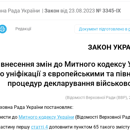
на Рада України
|
Закон
від
23.08.2023
№ 3345-IX
Редакції
Документ підготовлено в
ЗАКОН УКРА
внесення змін до Митного кодексу У
о уніфікації з європейськими та пі
процедур декларування військової
(Відомості Верховної Ради (ВВР), 
ховна Рада України постановляє:
Внести до
Митного кодексу України
(Відомості Верховної Ради
Частину першу
статті 4
доповнити пунктом 65 такого змісту