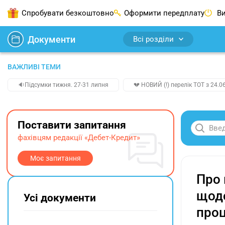
Спробувати безкоштовно
Оформити передплату
Ви
Документи
Всі розділи
ВАЖЛИВІ ТЕМИ
🔉Підсумки тижня. 27-31 липня
💔 НОВИЙ (!) перелік ТОТ з 24.06
Поставити запитання
фахівцям редакції «Дебет-Кредит»
Моє запитання
Про 
щодо
Усі документи
проц