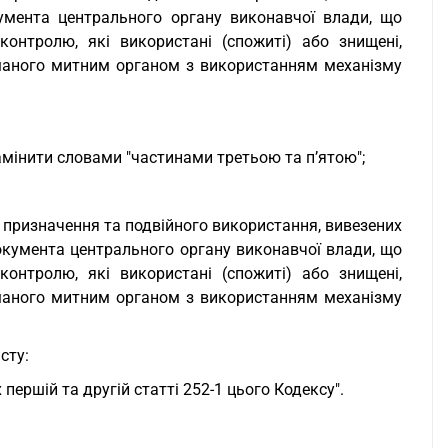
умента центрального органу виконавчої влади, що
онтролю, які використані (спожиті) або знищені,
иманого митним органом з використанням механізму
замінити словами "частинами третьою та п’ятою";
 призначення та подвійного використання, вивезених
документа центрального органу виконавчої влади, що
онтролю, які використані (спожиті) або знищені,
иманого митним органом з використанням механізму
сту:
 першій та другій статті 252-1 цього Кодексу".