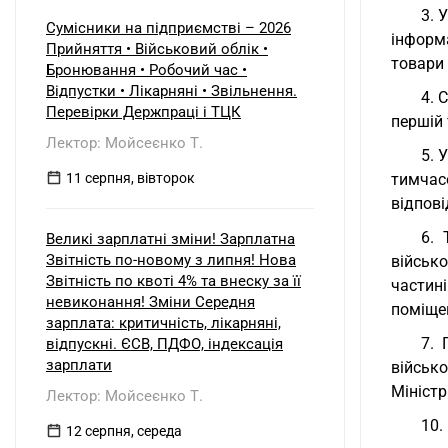
3. 
Сумісники на підприємстві – 2026
інформа
Прийняття • Військовий облік •
товари
Бронювання • Робочий час •
Відпустки • Лікарняні • Звільнення.
4. 
Перевірки Держпраці і ТЦК
першій 
Лектор: Мойсеєнко Т.
5. 
11 серпня, вівторок
тимчас
відпові
6. 
Великі зарплатні зміни! Зарплатна
Звітність по-новому з липня! Нова
військо
Звітність по квоті 4% та внеску за її
частин
невиконання! Зміни Середня
поміще
зарплата: критичність, лікарняні,
7. 
відпускні. ЄСВ, ПДФО, індексація
зарплати
військ
Міністр
Лектор: Мойсеєнко Т.
10.
12 серпня, середа