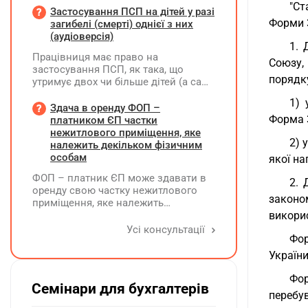
"Ст
належного оформлення такої
Застосування ПСП на дітей у разі
премії?
Форми 
загибелі (смерті) однієї з них
(аудіоверсія)
1. 
Працівниця має право на
Союзу,
застосування ПСП, як така, що
порядку
утримує двох чи більше дітей (а саме
- 4 дитини). У червні поточного року
1) 
одна дитина загинула. Як надалі
Здача в оренду ФОП –
правильно застосовувати ПСП?
Форма 
платником ЄП частки
Працівниця має подати нову заяву
нежитлового приміщення, яке
2) 
на застосування ПСП?
належить декільком фізичним
особам
якої на
ФОП – платник ЄП може здавати в
2. 
оренду свою частку нежитлового
законо
приміщення, яке належить
декільком ФО на праві спільної
викори
власності із поділом на частки
Усі консультації
Фор
кожна з яких до 900 кв. метрів, а
загальна площа перевищує 900 кв.
України
метрів, якщо вона має КВЕД 68.20
Фо
Семінари для бухгалтерів
перебув