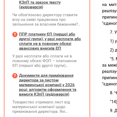
КЗпП та зразок тексту
на мит
(аудіоверсія)
реаліз
Чи обов’язково директору ставити
припин
візу на заяві працівника про
"єдиног
звільнення за власним бажанням?
Якщо так, який текст візи є бажаним
7. 
згідно з нормами КЗпП?
ППР платнику ЄП (першої або
другої групи), у разі несплати або
1) 
сплати не в повному обсязі
авансових внесків ЄП
2) 
У разі несплати або сплати не в
"5.
повному обсязі ФОП – платником
за меж
ЄП (першої або другої групи)
авансових внесків єдиного податку,
реаліз
за результатами акта перевірки
Документи для преміювання
припин
щодо таких виявлених порушень
директора за листом
"єдиног
визначається сума штрафу та
материнської компанії у 2026
складається ППР за формою «Ш»
році: алгоритм оформлення та
8. 
вимоги КЗпП (аудіоверсія)
"14
Товариство отримало лист від
материнської компанії щодо
9. 
преміювання директора. Які
додаткові документи необхідні для