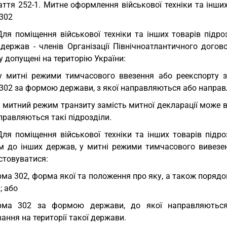
аття 252-1. Митне оформлення військової техніки та інших
302
Для поміщення військової техніки та інших товарів підр
 держав - членів Організації Північноатлантичного дого
 допущені на територію України:
у митні режими тимчасового ввезення або реекспорту з
302 за формою держави, з якої направляються або направл
у митний режим транзиту замість митної декларації може
правляються такі підрозділи.
Для поміщення військової техніки та інших товарів підро
м до інших держав, у митні режими тимчасового вивезен
стовуватися:
ма 302, форма якої та положення про яку, а також порядо
; або
рма 302 за формою держави, до якої направляються 
ання на території такої держави.