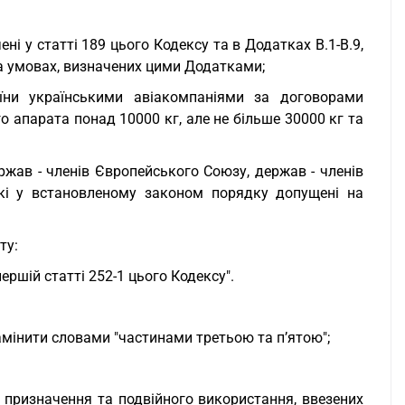
ні у статті 189 цього Кодексу та в Додатках B.1-B.9,
 на умовах, визначених цими Додатками;
аїни українськими авіакомпаніями за договорами
о апарата понад 10000 кг, але не більше 30000 кг та
ержав - членів Європейського Союзу, держав - членів
які у встановленому законом порядку допущені на
ту:
першій статті 252-1 цього Кодексу".
замінити словами "частинами третьою та п’ятою";
 призначення та подвійного використання, ввезених