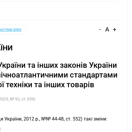
-
A
+
системі iplex
ЇНИ
країни та інших законів України
внічноатлантичними стандартами
 техніки та інших товарів
2023, № 92, ст.359)
 України, 2012 р., №№ 44-48, ст. 552) такі зміни:
: