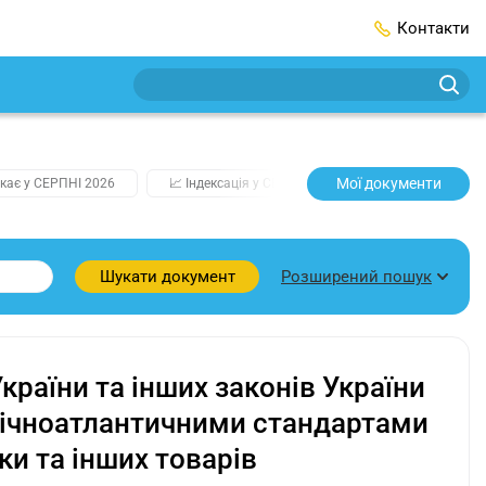
Контакти
Мої документи
кає у СЕРПНІ 2026
📈 Індексація у СЕРПНІ
2️⃣0️⃣2️⃣7️⃣ Усі клю
Розширений пошук
Шукати документ
країни та інших законів України
внічноатлантичними стандартами
ки та інших товарів