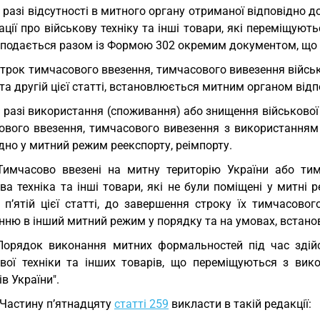
У разі відсутності в митного органу отриманої відповідно д
ції про військову техніку та інші товари, які переміщую
 подається разом із Формою 302 окремим документом, що м
Строк тимчасового ввезення, тимчасового вивезення військо
та другій цієї статті, встановлюється митним органом відп
У разі використання (споживання) або знищення військової
ового ввезення, тимчасового вивезення з використанням
дно у митний режим реекспорту, реімпорту.
Тимчасово ввезені на митну територію України або тим
ва техніка та інші товари, які не були поміщені у митні
і п’ятій цієї статті, до завершення строку їх тимчасов
нню в інший митний режим у порядку та на умовах, встано
Порядок виконання митних формальностей під час зді
ової техніки та інших товарів, що переміщуються з ви
ів України".
 Частину п’ятнадцяту
статті 259
викласти в такій редакції: