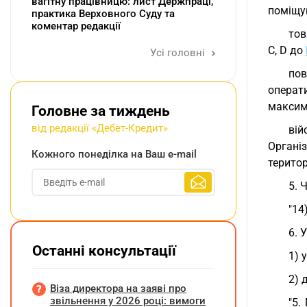
вагітну працівницю: лист Держпраці,
поміщу
практика Верховного Суду та
коментар редакції
тов
C, D до
Усі головні
пов
операти
максим
Головне за тиждень
від редакції «Дебет-Кредит»
вій
Органі
Кожного понеділка на Ваш e-mail
територ
5. 
"14
6. 
Останні консультації
1) 
2) 
Віза директора на заяві про
звільнення у 2026 році: вимоги
"5.