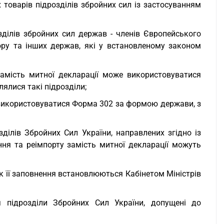
 товарів підрозділів збройних сил із застосуванням
озділів збройних сил держав - членів Європейського
вору та інших держав, які у встановленому законом
амість митної декларації може використовуватися
ялися такі підрозділи;
 використовуватися Форма 302 за формою держави, з
зділів Збройних Сил України, направлених згідно із
ня та реімпорту замість митної декларації можуть
к її заповнення встановлюються Кабінетом Міністрів
підрозділи Збройних Сил України, допущені до