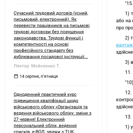
"15
Сучасний трудовий договір (усний,
1) 
письмовий, електронний). Як
або на 
перевести працівників на письмові
про про
трудові договори без порушення
2) 
законодавства. Трудові функції і
компетентності на основі
вантаж
професійного стандарту без
здійсн
дублювання посадової інструкції...
3) 
Лектор: Мойсеєнко Т.
11.
14 серпня, пʼятниця
"10
12.
Одноденний практичний курс
контро
підвищення кваліфікації щодо
здійсне
військового обліку «Організація та
ведення військового обліку: зміни з
13.
27 червня! Електронний
персональний облік, ведення
1) 
списків, е-ВОД, звірки з ТЦК,