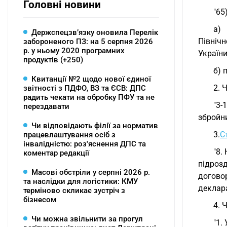
Головні новини
"65
а)
Держспецзв’язку оновила Перелік
Північ
забороненого ПЗ: на 5 серпня 2026
р. у ньому 2020 програмних
України
продуктів (+250)
б) 
Квитанції №2 щодо нової єдиної
2. 
звітності з ПДФО, ВЗ та ЄСВ: ДПС
радить чекати на обробку ПФУ та не
"3-
перездавати
збройн
Чи відповідають філії за норматив
3.
С
працевлаштування осіб з
інвалідністю: роз'яснення ДПС та
"8.
коментар редакції
підроз
Масові обстріли у серпні 2026 р.
догово
та наслідки для логістики: КМУ
деклар
терміново скликає зустріч з
бізнесом
4. 
Чи можна звільнити за прогул
"1.