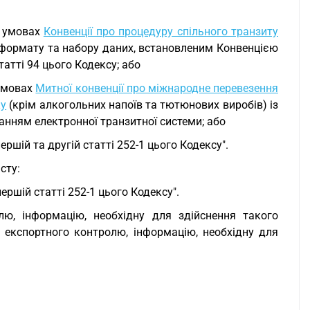
а умовах
Конвенції про процедуру спільного транзиту
ає формату та набору даних, встановленим Конвенцією
татті 94 цього Кодексу; або
 умовах
Митної конвенції про міжнародне перевезення
ку
(крім алкогольних напоїв та тютюнових виробів) із
анням електронної транзитної системи; або
ершій та другій статті 252-1 цього Кодексу".
сту:
першій статті 252-1 цього Кодексу".
ю, інформацію, необхідну для здійснення такого
експортного контролю, інформацію, необхідну для