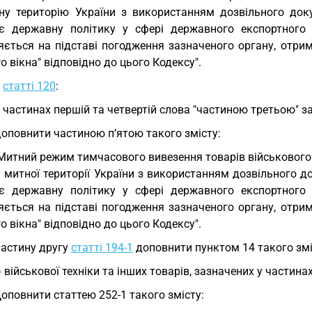
ну територію України з використанням дозвільного док
ує державну політику у сфері державного експортного к
яється на підставі погодження зазначеного органу, отр
о вікна" відповідно до цього Кодексу".
У
статті 120
:
у частинах першій та четвертій слова "частиною третьою" 
доповнити частиною п’ятою такого змісту:
 Митний режим тимчасового вивезення товарів військового
і митної території України з використанням дозвільного 
ує державну політику у сфері державного експортного к
яється на підставі погодження зазначеного органу, отр
о вікна" відповідно до цього Кодексу".
Частину другу
статті 194-1
доповнити пунктом 14 такого змі
) військової техніки та інших товарів, зазначених у частинах
Доповнити статтею 252-1 такого змісту: