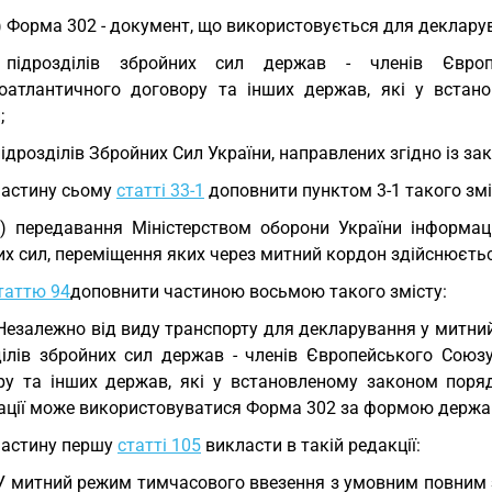
) Форма 302 - документ, що використовується для декларува
 підрозділів збройних сил держав - членів Європ
ноатлантичного договору та інших держав, які у вста
;
підрозділів Збройних Сил України, направлених згідно із за
Частину сьому
статті 33-1
доповнити пунктом 3-1 такого змі
1) передавання Міністерством оборони України інформаці
их сил, переміщення яких через митний кордон здійснюєть
таттю 94
доповнити частиною восьмою такого змісту:
 Незалежно від виду транспорту для декларування у митний
ділів збройних сил держав - членів Європейського Союзу,
ру та інших держав, які у встановленому законом поряд
ації може використовуватися Форма 302 за формою держави
Частину першу
статті 105
викласти в такій редакції:
 У митний режим тимчасового ввезення з умовним повним