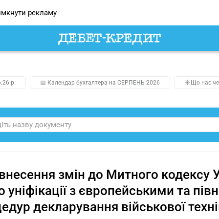
мкнути рекламу
.26 р.
📅 Календар бухгалтера на СЕРПЕНЬ 2026
☀️Що нас че
внесення змін до Митного кодексу У
 уніфікації з європейськими та пі
едур декларування військової техні