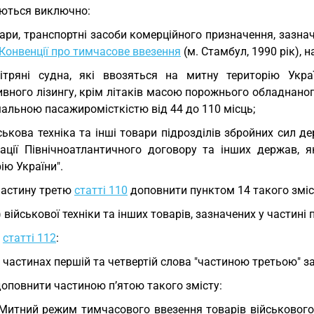
ються виключно:
ари, транспортні засоби комерційного призначення, зазначе
Конвенції про тимчасове ввезення
(м. Стамбул, 1990 рік),
ітряні судна, які ввозяться на митну територію Укр
вного лізингу, крім літаків масою порожнього обладнаног
альною пасажиромісткістю від 44 до 110 місць;
ськова техніка та інші товари підрозділів збройних сил д
зації Північноатлантичного договору та інших держав, 
ію України".
Частину третю
статті 110
доповнити пунктом 14 такого зміс
) військової техніки та інших товарів, зазначених у частині 
У
статті 112
:
у частинах першій та четвертій слова "частиною третьою" 
доповнити частиною п’ятою такого змісту:
 Митний режим тимчасового ввезення товарів військового