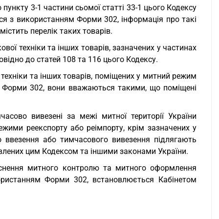
о пункту 3-1 частини сьомої статті 33-1 цього Кодексу
ться з використанням Форми 302, інформація про такі
істить перелік таких товарів.
вої техніки та інших товарів, зазначених у частинах
овідно до статей 108 та 116 цього Кодексу.
 техніки та інших товарів, поміщених у митний режим
 Форми 302, вони вважаються такими, що поміщені
часово вивезені за межі митної території України
 режими реекспорту або реімпорту, крім зазначених у
ого ввезення або тимчасового вивезення підлягають
влених цим Кодексом та іншими законами України.
йснення митного контролю та митного оформлення
користанням Форми 302, встановлюється Кабінетом