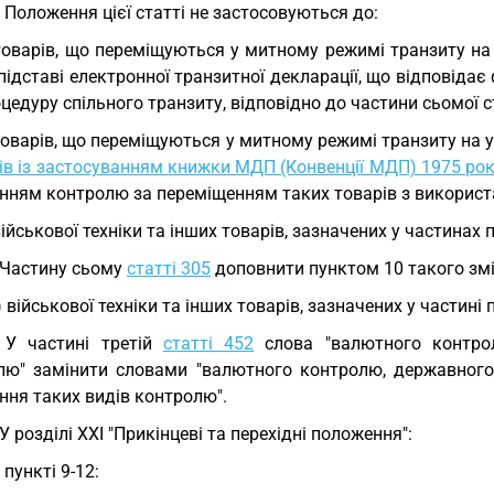
. Положення цієї статті не застосовуються до:
товарів, що переміщуються у митному режимі транзиту н
підставі електронної транзитної декларації, що відповід
цедуру спільного транзиту, відповідно до частини сьомої с
товарів, що переміщуються у митному режимі транзиту на
ів із застосуванням книжки МДП (Конвенції МДП) 1975 ро
енням контролю за переміщенням таких товарів з використ
військової техніки та інших товарів, зазначених у частинах п
 Частину сьому
статті 305
доповнити пунктом 10 такого змі
) військової техніки та інших товарів, зазначених у частині 
 У частині третій
статті 452
слова "валютного контрол
лю" замінити словами "валютного контролю, державного 
ння таких видів контролю".
 У розділі XXI "Прикінцеві та перехідні положення":
у пункті 9-12: