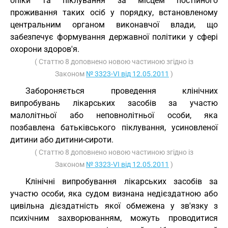
опіки та піклування за місцем постійного
проживання таких осіб у порядку, встановленому
центральним органом виконавчої влади, що
забезпечує формування державної політики у сфері
охорони здоров'я.
( Статтю 8 доповнено новою частиною згідно із
Законом
№ 3323-VI від 12.05.2011
)
Забороняється проведення клінічних
випробувань лікарських засобів за участю
малолітньої або неповнолітньої особи, яка
позбавлена батьківського піклування, усиновленої
дитини або дитини-сироти.
( Статтю 8 доповнено новою частиною згідно із
Законом
№ 3323-VI від 12.05.2011
)
Клінічні випробування лікарських засобів за
участю особи, яка судом визнана недієздатною або
цивільна дієздатність якої обмежена у зв'язку з
психічним захворюванням, можуть проводитися