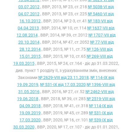
03.07.2012
, ВВР, 2013, № 23, ст.218
№ 5038-VI від
04.07.2012
, ВВР, 2013, № 23, ст.225
№ 5460-VI від
16.10.2012
, ВВР, 2014, № 2-3, ст.41
№ 183-VII від
04.04.2013
, ВВР, 2014, № 10, ст.114
№ 1637-VII від
12.08.2014
, ВВР, 2014, № 39, ст.2012
№ 1707-VII від
20.10.2014
, ВВР, 2014, № 47, ст.2052
№ 77-VIII від
28.12.2014
, ВВР, 2015, № 11, ст.75
№ 126-VIII від
15.01.2015
, ВВР, 2015, № 10, ст.65
№ 269-VIII від
19.03.2015
, ВВР, 2015, № 24, ст.164 - діє до 31.03.2022,
див. пункт 1 розділу II, з урахуванням змін, внесених
Законами
№ 2629-VIII від 23.11.2018
,
№ 114-IX від
19.09.2019
,
№ 531-IX від 17.03.2020
№ 1396-VIII від
31.05.2016
, ВВР, 2016, № 27, ст.52
№ 2462-VIII від
19.06.2018
, ВВР, 2018, № 39, ст.285
№ 2519-VIII від
04.09.2018
, ВВР, 2018, № 41, ст.318
№ 114-IX від
19.09.2019
, ВВР, 2019, № 45, ст.289
№ 531-IX від
17.03.2020
, ВВР, 2020, № 16, ст.101
№ 539-IX від
30.03.2020
, ВВР, 2020, № 17, ст.107 - діє до 01.01.2021,