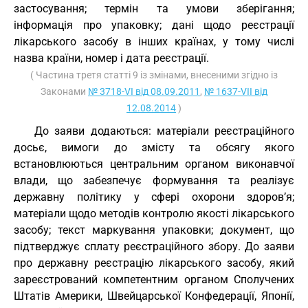
застосування; термін та умови зберігання;
інформація про упаковку; дані щодо реєстрації
лікарського засобу в інших країнах, у тому числі
назва країни, номер і дата реєстрації.
( Частина третя статті 9 із змінами, внесеними згідно із
Законами
№ 3718-VI від 08.09.2011
,
№ 1637-VII від
12.08.2014
)
До заяви додаються: матеріали реєстраційного
досьє, вимоги до змісту та обсягу якого
встановлюються центральним органом виконавчої
влади, що забезпечує формування та реалізує
державну політику у сфері охорони здоров’я;
матеріали щодо методів контролю якості лікарського
засобу; текст маркування упаковки; документ, що
підтверджує сплату реєстраційного збору. До заяви
про державну реєстрацію лікарського засобу, який
зареєстрований компетентним органом Сполучених
Штатів Америки, Швейцарської Конфедерації, Японії,