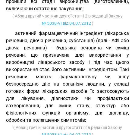
пройшли всі стадії виробництва (виготовлення),
включаючи остаточне пакування;
( Абзац другий частини другої статті 2 в редакції Закону
№ 5038-VI від 04.07.2012
)
активний фармацевтичний інгредієнт (лікарська
речовина, діюча речовина, субстанція) (далі - АФІ або
діюча речовина) - будь-яка речовина чи суміш
речовин, що призначена для використання у
виробництві лікарського засобу і під час цього
використання стає його активним інгредієнтом. Такі
речовини мають фармакологічну чи іншу
безпосередню дію на організм людини, у складі
готових форм лікарських засобів їх застосовують
для лікування, діагностики чи профілактики
захворювання, для зміни стану, структур або
фізіологічних функцій організму, для догляду,
обробки та полегшення симптомів;
( Абзац третій частини другої статті 2 в редакції Закону
№ 5038-VI від 04.07.2012
)