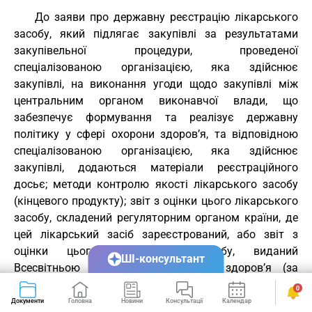
До заяви про державну реєстрацію лікарського
засобу, який підлягає закупівлі за результатами
закупівельної процедури, проведеної
спеціалізованою організацією, яка здійснює
закупівлі, на виконання угоди щодо закупівлі між
центральним органом виконавчої влади, що
забезпечує формування та реалізує державну
політику у сфері охорони здоров’я, та відповідною
спеціалізованою організацією, яка здійснює
закупівлі, додаються матеріали реєстраційного
досьє; методи контролю якості лікарського засобу
(кінцевого продукту); звіт з оцінки цього лікарського
засобу, складений регуляторним органом країни, де
цей лікарський засіб зареєстрований, або звіт з
оцінки цього лікарського засобу, виданий
ШІ-консультант
Всесвітньою організацією охорони здоров’я (за
наявності, якщо лікарський засіб прекваліфікований
0
Всесвітньою організацією охорони здоров’я);
Документи
Головна
Новини
Консультації
Календар
Сервіси