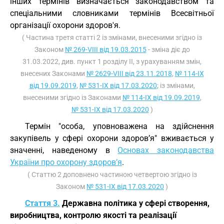
інших термінів визначається законодавством та
спеціальними словниками термінів Всесвітньої
організації охорони здоров'я.
( Частина третя статті 2 із змінами, внесеними згідно із
Законом
№ 269-VIII від 19.03.2015
- зміна діє до
31.03.2022, див. пункт 1 розділу II, з урахуванням змін,
внесених Законами
№ 2629-VIII від 23.11.2018
,
№ 114-IX
від 19.09.2019
,
№ 531-IX від 17.03.2020
; із змінами,
внесеними згідно із Законами
№ 114-IX від 19.09.2019
,
№ 531-IX від 17.03.2020
)
Термін "особа, уповноважена на здійснення
закупівель у сфері охорони здоров’я" вживається у
значенні, наведеному в
Основах законодавства
України про охорону здоров’я
.
( Статтю 2 доповнено частиною четвертою згідно із
Законом
№ 531-IX від 17.03.2020
)
Стаття 3.
Державна політика у сфері створення,
виробництва, контролю якості та реалізації