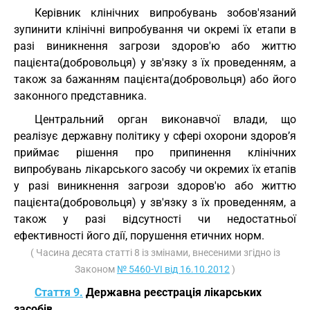
Керівник клінічних випробувань зобов'язаний
зупинити клінічні випробування чи окремі їх етапи в
разі виникнення загрози здоров'ю або життю
пацієнта(добровольця) у зв'язку з їх проведенням, а
також за бажанням пацієнта(добровольця) або його
законного представника.
Центральний орган виконавчої влади, що
реалізує державну політику у сфері охорони здоров’я
приймає рішення про припинення клінічних
випробувань лікарського засобу чи окремих їх етапів
у разі виникнення загрози здоров'ю або життю
пацієнта(добровольця) у зв'язку з їх проведенням, а
також у разі відсутності чи недостатньої
ефективності його дії, порушення етичних норм.
( Часина десята статті 8 із змінами, внесеними згідно із
Законом
№ 5460-VI від 16.10.2012
)
Стаття 9.
Державна реєстрація лікарських
засобів