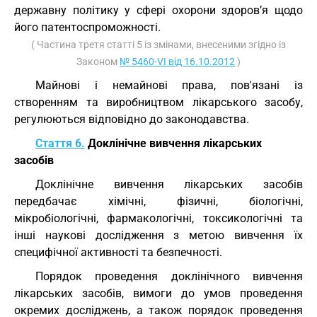
державну політику у сфері охорони здоров’я щодо
його патентоспроможності.
( Частина третя статті 5 із змінами, внесеними згідно із
Законом
№ 5460-VI від 16.10.2012
)
Майнові і немайнові права, пов'язані із
створенням та виробництвом лікарського засобу,
регулюються відповідно до законодавства.
Стаття 6.
Доклінічне вивчення лікарських
засобів
Доклінічне вивчення лікарських засобів
передбачає хімічні, фізичні, біологічні,
мікробіологічні, фармакологічні, токсикологічні та
інші наукові дослідження з метою вивчення їх
специфічної активності та безпечності.
Порядок проведення доклінічного вивчення
лікарських засобів, вимоги до умов проведення
окремих досліджень, а також порядок проведення