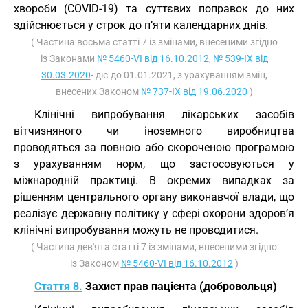
хвороби (COVID-19) та суттєвих поправок до них
здійснюється у строк до п’яти календарних днів.
( Частина восьма статті 7 із змінами, внесеними згідно
із Законами
№ 5460-VI від 16.10.2012
,
№ 539-IX від
30.03.2020
- діє до 01.01.2021, з урахуванням змін,
внесених Законом
№ 737-IX від 19.06.2020
)
Клінічні випробування лікарських засобів
вітчизняного чи іноземного виробництва
проводяться за повною або скороченою програмою
з урахуванням норм, що застосовуються у
міжнародній практиці. В окремих випадках за
рішенням центрального органу виконавчої влади, що
реалізує державну політику у сфері охорони здоров’я
клінічні випробування можуть не проводитися.
( Частина дев'ята статті 7 із змінами, внесеними згідно
із Законом
№ 5460-VI від 16.10.2012
)
Стаття 8.
Захист прав пацієнта (добровольця)