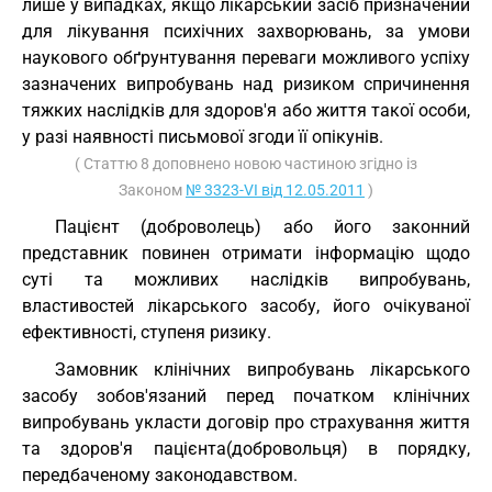
лише у випадках, якщо лікарський засіб призначений
для лікування психічних захворювань, за умови
наукового обґрунтування переваги можливого успіху
зазначених випробувань над ризиком спричинення
тяжких наслідків для здоров'я або життя такої особи,
у разі наявності письмової згоди її опікунів.
( Статтю 8 доповнено новою частиною згідно із
Законом
№ 3323-VI від 12.05.2011
)
Пацієнт (доброволець) або його законний
представник повинен отримати інформацію щодо
суті та можливих наслідків випробувань,
властивостей лікарського засобу, його очікуваної
ефективності, ступеня ризику.
Замовник клінічних випробувань лікарського
засобу зобов'язаний перед початком клінічних
випробувань укласти договір про страхування життя
та здоров'я пацієнта(добровольця) в порядку,
передбаченому законодавством.