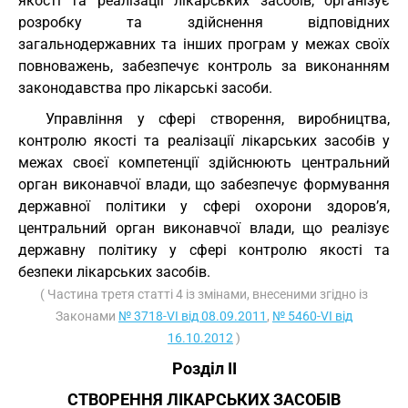
якості та реалізації лікарських засобів, організує
розробку та здійснення відповідних
загальнодержавних та інших програм у межах своїх
повноважень, забезпечує контроль за виконанням
законодавства про лікарські засоби.
Управління у сфері створення, виробництва,
контролю якості та реалізації лікарських засобів у
межах своєї компетенції здійснюють центральний
орган виконавчої влади, що забезпечує формування
державної політики у сфері охорони здоров’я,
центральний орган виконавчої влади, що реалізує
державну політику у сфері контролю якості та
безпеки лікарських засобів.
( Частина третя статті 4 із змінами, внесеними згідно із
Законами
№ 3718-VI від 08.09.2011
,
№ 5460-VI від
16.10.2012
)
Розділ II
СТВОРЕННЯ ЛІКАРСЬКИХ ЗАСОБІВ