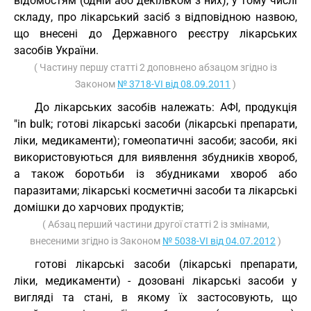
відомостям (одній або декільком з них), у тому числі
складу, про лікарський засіб з відповідною назвою,
що внесені до Державного реєстру лікарських
засобів України.
( Частину першу статті 2 доповнено абзацом згідно із
Законом
№ 3718-VI від 08.09.2011
)
До лікарських засобів належать: АФІ, продукція
"in bulk; готові лікарські засоби (лікарські препарати,
ліки, медикаменти); гомеопатичні засоби; засоби, які
використовуються для виявлення збудників хвороб,
а також боротьби із збудниками хвороб або
паразитами; лікарські косметичні засоби та лікарські
домішки до харчових продуктів;
( Абзац перший частини другої статті 2 із змінами,
внесеними згідно із Законом
№ 5038-VI від 04.07.2012
)
готові лікарські засоби (лікарські препарати,
ліки, медикаменти) - дозовані лікарські засоби у
вигляді та стані, в якому їх застосовують, що