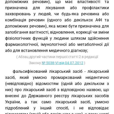
допоміжних речовин), що має властивості та
призначена для лікування або профілактики
захворювань у людей, чи будь-яка речовина або
комбінація речовин (одного або декількох АФІ та
допоміжних речовин), яка може бути призначена для
запобігання вагітності, відновлення, корекції чи зміни
фізіологічних функцій у людини шляхом здійснення
фармакологічної, імунологічної або метаболічної дії
або для встановлення медичного діагнозу;
( Абзац другий частини першої статті 2 в редакції
Закону
№ 5038-VI від 04.07.2012
)
фальсифікований лікарський засіб - лікарський
засіб, який умисно промаркований неідентично
(невідповідно) відомостям (одній або декільком з
них) про лікарський засіб з відповідною назвою, що
внесені до Державного реєстру лікарських засобів
України, а так само лікарський засіб, умисно
підроблений у інший спосіб, і не відповідає