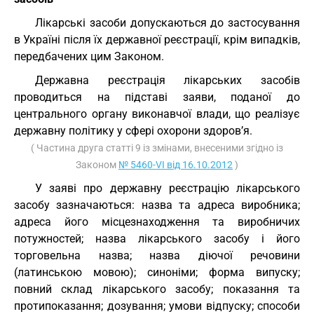
Лікарські засоби допускаються до застосування
в Україні після їх державної реєстрації, крім випадків,
передбачених цим Законом.
Державна реєстрація лікарських засобів
проводиться на підставі заяви, поданої до
центрального органу виконавчої влади, що реалізує
державну політику у сфері охорони здоров’я.
( Частина друга статті 9 із змінами, внесеними згідно із
Законом
№ 5460-VI від 16.10.2012
)
У заяві про державну реєстрацію лікарського
засобу зазначаються: назва та адреса виробника;
адреса його місцезнаходження та виробничих
потужностей; назва лікарського засобу і його
торговельна назва; назва діючої речовини
(латинською мовою); синоніми; форма випуску;
повний склад лікарського засобу; показання та
протипоказання; дозування; умови відпуску; способи