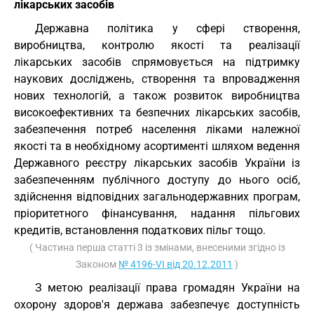
лікарських засобів
Державна політика у сфері створення,
виробництва, контролю якості та реалізації
лікарських засобів спрямовується на підтримку
наукових досліджень, створення та впровадження
нових технологій, а також розвиток виробництва
високоефективних та безпечних лікарських засобів,
забезпечення потреб населення ліками належної
якості та в необхідному асортименті шляхом ведення
Державного реєстру лікарських засобів України із
забезпеченням публічного доступу до нього осіб,
здійснення відповідних загальнодержавних програм,
пріоритетного фінансування, надання пільгових
кредитів, встановлення податкових пільг тощо.
( Частина перша статті 3 із змінами, внесеними згідно із
Законом
№ 4196-VI від 20.12.2011
)
З метою реалізації права громадян України на
охорону здоров'я держава забезпечує доступність