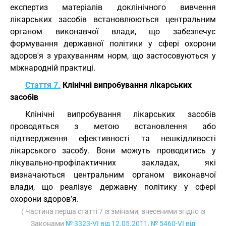
експертиз матеріалів доклінічного вивчення
лікарських засобів встановлюються центральним
органом виконавчої влади, що забезпечує
формування державної політики у сфері охорони
здоров'я з урахуванням норм, що застосовуються у
міжнародній практиці.
Стаття 7.
Клінічні випробування лікарських
засобів
Клінічні випробування лікарських засобів
проводяться з метою встановлення або
підтвердження ефективності та нешкідливості
лікарського засобу. Вони можуть проводитись у
лікувально-профілактичних закладах, які
визначаються центральним органом виконавчої
влади, що реалізує державну політику у сфері
охорони здоров’я.
( Частина перша статті 7 із змінами, внесеними згідно із
Законами
№ 3323-VI від 12.05.2011
,
№ 5460-VI від