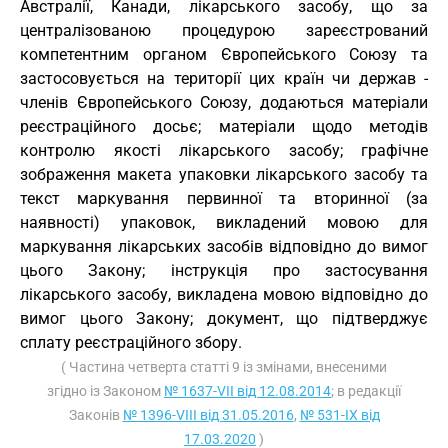
Австралії, Канади, лікарського засобу, що за
централізованою процедурою зареєстрований
компетентним органом Європейського Союзу та
застосовується на території цих країн чи держав -
членів Європейського Союзу, додаються матеріали
реєстраційного досьє; матеріали щодо методів
контролю якості лікарського засобу; графічне
зображення макета упаковки лікарського засобу та
текст маркування первинної та вторинної (за
наявності) упаковок, викладений мовою для
маркування лікарських засобів відповідно до вимог
цього Закону; інструкція про застосування
лікарського засобу, викладена мовою відповідно до
вимог цього Закону; документ, що підтверджує
сплату реєстраційного збору.
( Частина четверта статті 9 із змінами, внесеними
згідно із Законом
№ 1637-VII від 12.08.2014
; в редакції
Законів
№ 1396-VIII від 31.05.2016
,
№ 531-IX від
17.03.2020
)