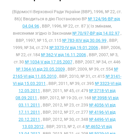
(Відомості Верховної Ради України (ВВР), 1996, № 22, ст.
86)( Вводиться в дію Постановою ВР
№ 124/96-ВР від
04.04.96
, ВВР, 1996, № 22, ст. 87 )( Із змінами,
внесеними згідно із Законами
№ 70/97-ВР від 14.02.97
,
ВВР, 1997, № 15, ст.115
№ 783-XIV від 30.06.99
, ВВР,
1999, № 34, ст.274
№ 3370-IV від 19.01.2006
, ВВР, 2006,
№ 22, ст.184
№ 362-V від 16.11.2006
, ВВР, 2007, № 3,
ст.30
№ 1034-V від 17.05.2007
, ВВР, 2007, № 34, ст.446
№ 1364-VI від 20.05.2009
, ВВР, 2009, № 39, ст.554
№
2165-VI від 11.05.2010
, ВВР, 2010, № 31, ст.415
№ 3141-
VI від 15.03.2011
, ВВР, 2011, № 39, ст.395
№ 3323-VI від
12.05.2011
, ВВР, 2011, № 45, ст.479
№ 3718-VI від
08.09.2011
, ВВР, 2012, № 19-20, ст.168
№ 3998-VI від
03.11.2011
, ВВР, 2012, № 23, ст.239
№ 4056-VI від
17.11.2011
, ВВР, 2012, № 27, ст.277
№ 4196-VI від
20.12.2011
, ВВР, 2012, № 30, ст.348
№ 4496-VI від
13.03.2012
, ВВР, 2013, № 2, ст.4
№ 4652-VI від
13.04.2012
, ВВР, 2013, № 21, ст.208
№ 5029-VI від