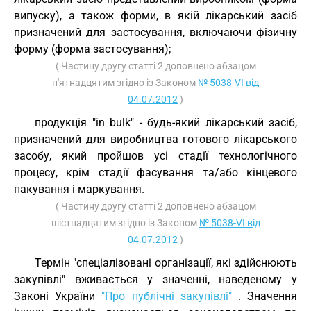
випуску), а також форми, в якій лікарський засіб
призначений для застосування, включаючи фізичну
форму (форма застосування);
( Частину другу статті 2 доповнено абзацом
п'ятнадцятим згідно із Законом
№ 5038-VI від
04.07.2012
)
продукція "in bulk" - будь-який лікарський засіб,
призначений для виробництва готового лікарського
засобу, який пройшов усі стадії технологічного
процесу, крім стадії фасування та/або кінцевого
пакування і маркування.
( Частину другу статті 2 доповнено абзацом
шістнадцятим згідно із Законом
№ 5038-VI від
04.07.2012
)
Термін "спеціалізовані організації, які здійснюють
закупівлі" вживається у значенні, наведеному у
Законі України
"Про публічні закупівлі"
. Значення