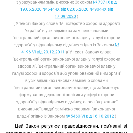
з урахуванням змін, внесених Законом
№ 737-IX від
19.06.2020
№ 644-IX від 02.06.2020
№ 904-IX від
17.09.2020
)
( У тексті Закону слова "Міністерство охорони здоров'я
України" в усіх відмінках замінено словами
"центральний орган виконавчої влади у галузі охорони
здоров'я" у відповідному відмінку згідно із Законом
№
4196-VI від 20.12.2011
)( У тексті Закону слова
"центральний орган виконавчої влади у галузі охорони
здоров’я", "центральний орган виконавчої влади у
галузі охорони здоров’я або уповноважений ним орган"
в усіх відмінках і числах замінено словами
"центральний орган виконавчої влади, що забезпечує
формування державної політики у сфері охорони
здоров’я" у відповідному відмінку; слова "державної
виконавчої влади" замінено словами "виконавчої
влади" згідно із Законом
№ 5460-VI від 16.10.2012
)
Цей Закон регулює правовідносини, пов'язані зі