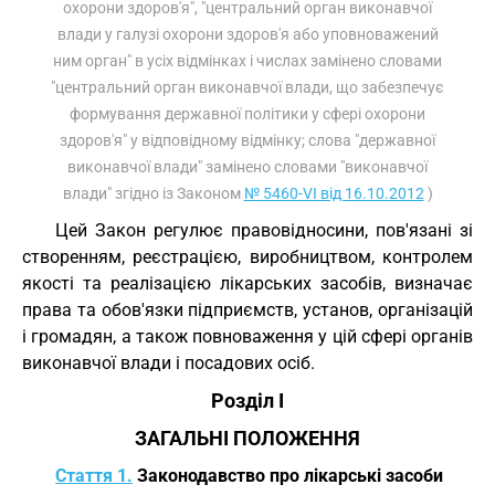
охорони здоров'я", "центральний орган виконавчої
влади у галузі охорони здоров'я або уповноважений
ним орган" в усіх відмінках і числах замінено словами
"центральний орган виконавчої влади, що забезпечує
формування державної політики у сфері охорони
здоров'я" у відповідному відмінку; слова "державної
виконавчої влади" замінено словами "виконавчої
влади" згідно із Законом
№ 5460-VI від 16.10.2012
)
Цей Закон регулює правовідносини, пов'язані зі
створенням, реєстрацією, виробництвом, контролем
якості та реалізацією лікарських засобів, визначає
права та обов'язки підприємств, установ, організацій
і громадян, а також повноваження у цій сфері органів
виконавчої влади і посадових осіб.
Розділ I
ЗАГАЛЬНІ ПОЛОЖЕННЯ
Стаття 1.
Законодавство про лікарські засоби