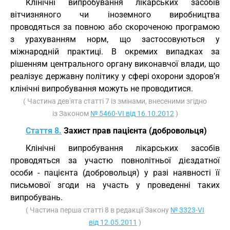
Клінічні випробування лікарських засобів
вітчизняного чи іноземного виробництва
проводяться за повною або скороченою програмою
з урахуванням норм, що застосовуються у
міжнародній практиці. В окремих випадках за
рішенням центрального органу виконавчої влади, що
реалізує державну політику у сфері охорони здоров’я
клінічні випробування можуть не проводитися.
( Частина дев'ята статті 7 із змінами, внесеними згідно
із Законом
№ 5460-VI від 16.10.2012
)
Стаття 8.
Захист прав пацієнта (добровольця)
Клінічні випробування лікарських засобів
проводяться за участю повнолітньої дієздатної
особи - пацієнта (добровольця) у разі наявності її
письмової згоди на участь у проведенні таких
випробувань.
( Частина перша статті 8 в редакції Закону
№ 3323-VI
від 12.05.2011
)