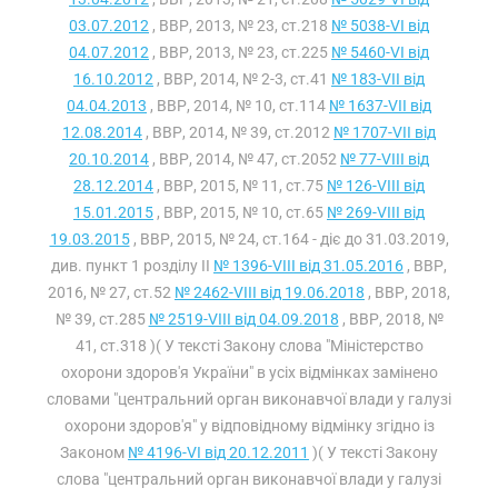
03.07.2012
, ВВР, 2013, № 23, ст.218
№ 5038-VI від
04.07.2012
, ВВР, 2013, № 23, ст.225
№ 5460-VI від
16.10.2012
, ВВР, 2014, № 2-3, ст.41
№ 183-VII від
04.04.2013
, ВВР, 2014, № 10, ст.114
№ 1637-VII від
12.08.2014
, ВВР, 2014, № 39, ст.2012
№ 1707-VII від
20.10.2014
, ВВР, 2014, № 47, ст.2052
№ 77-VIII від
28.12.2014
, ВВР, 2015, № 11, ст.75
№ 126-VIII від
15.01.2015
, ВВР, 2015, № 10, ст.65
№ 269-VIII від
19.03.2015
, ВВР, 2015, № 24, ст.164 - діє до 31.03.2019,
див. пункт 1 розділу II
№ 1396-VIII від 31.05.2016
, ВВР,
2016, № 27, ст.52
№ 2462-VIII від 19.06.2018
, ВВР, 2018,
№ 39, ст.285
№ 2519-VIII від 04.09.2018
, ВВР, 2018, №
41, ст.318 )( У тексті Закону слова "Міністерство
охорони здоров'я України" в усіх відмінках замінено
словами "центральний орган виконавчої влади у галузі
охорони здоров'я" у відповідному відмінку згідно із
Законом
№ 4196-VI від 20.12.2011
)( У тексті Закону
слова "центральний орган виконавчої влади у галузі