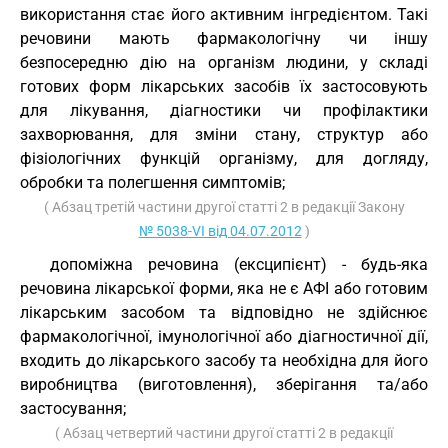
використання стає його активним інгредієнтом. Такі
речовини мають фармакологічну чи іншу
безпосередню дію на організм людини, у складі
готових форм лікарських засобів їх застосовують
для лікування, діагностики чи профілактики
захворювання, для зміни стану, структур або
фізіологічних функцій організму, для догляду,
обробки та полегшення симптомів;
( Абзац третій частини другої статті 2 в редакції Закону
№ 5038-VI від 04.07.2012
)
допоміжна речовина (ексципієнт) - будь-яка
речовина лікарської форми, яка не є АФІ або готовим
лікарським засобом та відповідно не здійснює
фармакологічної, імунологічної або діагностичної дії,
входить до лікарського засобу та необхідна для його
виробництва (виготовлення), зберігання та/або
застосування;
( Абзац четвертий частини другої статті 2 в редакції