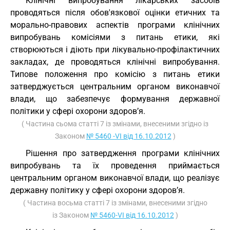
Клінічні випробування лікарських засобів
проводяться після обов'язкової оцінки етичних та
морально-правових аспектів програми клінічних
випробувань комісіями з питань етики, які
створюються і діють при лікувально-профілактичних
закладах, де проводяться клінічні випробування.
Типове положення про комісію з питань етики
затверджується центральним органом виконавчої
влади, що забезпечує формування державної
політики у сфері охорони здоров’я.
( Частина сьома статті 7 із змінами, внесеними згідно із
Законом
№ 5460 -VI від 16.10.2012
)
Рішення про затвердження програми клінічних
випробувань та їх проведення приймається
центральним органом виконавчої влади, що реалізує
державну політику у сфері охорони здоров’я.
( Частина восьма статті 7 із змінами, внесеними згідно
із Законом
№ 5460-VI від 16.10.2012
)