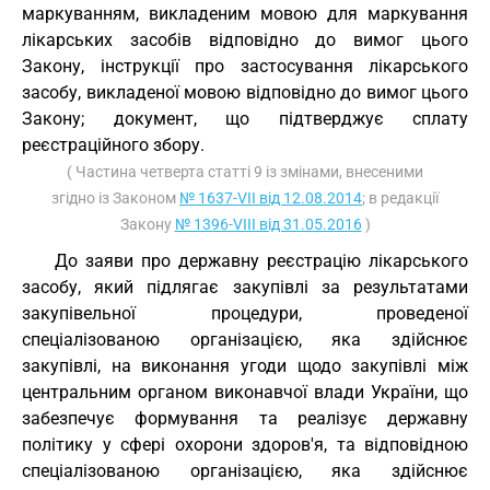
маркуванням, викладеним мовою для маркування
лікарських засобів відповідно до вимог цього
Закону, інструкції про застосування лікарського
засобу, викладеної мовою відповідно до вимог цього
Закону; документ, що підтверджує сплату
реєстраційного збору.
( Частина четверта статті 9 із змінами, внесеними
згідно із Законом
№ 1637-VII від 12.08.2014
; в редакції
Закону
№ 1396-VIII від 31.05.2016
)
До заяви про державну реєстрацію лікарського
засобу, який підлягає закупівлі за результатами
закупівельної процедури, проведеної
спеціалізованою організацією, яка здійснює
закупівлі, на виконання угоди щодо закупівлі між
центральним органом виконавчої влади України, що
забезпечує формування та реалізує державну
політику у сфері охорони здоров'я, та відповідною
спеціалізованою організацією, яка здійснює