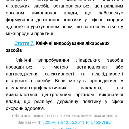
лікарських засобів встановлюються центральним
органом виконавчої влади, що забезпечує
формування державної політики у сфері охорони
здоров'я з урахуванням норм, що застосовуються у
міжнародній практиці.
Стаття 7.
Клінічні випробування лікарських
засобів
Клінічні випробування лікарських засобів
проводяться з метою встановлення або
підтвердження ефективності та нешкідливості
лікарського засобу. Вони можуть проводитись у
лікувально-профілактичних закладах, які
визначаються центральним органом виконавчої
влади, що реалізує державну політику у сфері
охорони здоров’я.
( Частина перша статті 7 із змінами, внесеними згідно із
Законами
№ 3323-VI від 12.05.2011
,
№ 5460-VI від