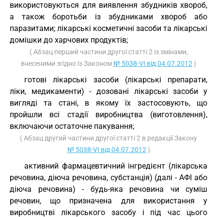
використовуються для виявлення збудників хвороб,
а також боротьби із збудниками хвороб або
паразитами; лікарські косметичні засоби та лікарські
домішки до харчових продуктів;
( Абзац перший частини другої статті 2 із змінами,
внесеними згідно із Законом
№ 5038-VI від 04.07.2012
)
готові лікарські засоби (лікарські препарати,
ліки, медикаменти) - дозовані лікарські засоби у
вигляді та стані, в якому їх застосовують, що
пройшли всі стадії виробництва (виготовлення),
включаючи остаточне пакування;
( Абзац другий частини другої статті 2 в редакції Закону
№ 5038-VI від 04.07.2012
)
активний фармацевтичний інгредієнт (лікарська
речовина, діюча речовина, субстанція) (далі - АФІ або
діюча речовина) - будь-яка речовина чи суміш
речовин, що призначена для використання у
виробництві лікарського засобу і під час цього