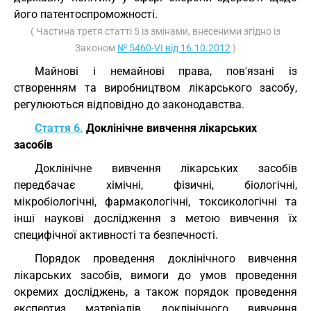
його патентоспроможності.
( Частина третя статті 5 із змінами, внесеними згідно із
Законом
№ 5460-VI від 16.10.2012
)
Майнові і немайнові права, пов'язані із
створенням та виробництвом лікарського засобу,
регулюються відповідно до законодавства.
Стаття 6.
Доклінічне вивчення лікарських
засобів
Доклінічне вивчення лікарських засобів
передбачає хімічні, фізичні, біологічні,
мікробіологічні, фармакологічні, токсикологічні та
інші наукові дослідження з метою вивчення їх
специфічної активності та безпечності.
Порядок проведення доклінічного вивчення
лікарських засобів, вимоги до умов проведення
окремих досліджень, а також порядок проведення
експертиз матеріалів доклінічного вивчення