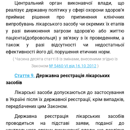
Центральний орган виконавчої влади, що
реалізує державну політику у сфері охорони здоров’я
приймає рішення про припинення клінічних
випробувань лікарського засобу чи окремих їх етапів
у разі виникнення загрози здоров'ю або життю
пацієнта(добровольця) у зв'язку з їх проведенням, а
також у разі відсутності чи недостатньої
ефективності його дії, порушення етичних норм.
( Часина десята статті 8 із змінами, внесеними згідно із
Законом
№ 5460-VI від 16.10.2012
)
Стаття 9.
Державна реєстрація лікарських
засобів
Лікарські засоби допускаються до застосування
в Україні після їх державної реєстрації, крім випадків,
передбачених цим Законом.
Державна реєстрація лікарських засобів
проводиться на підставі заяви, поданої до