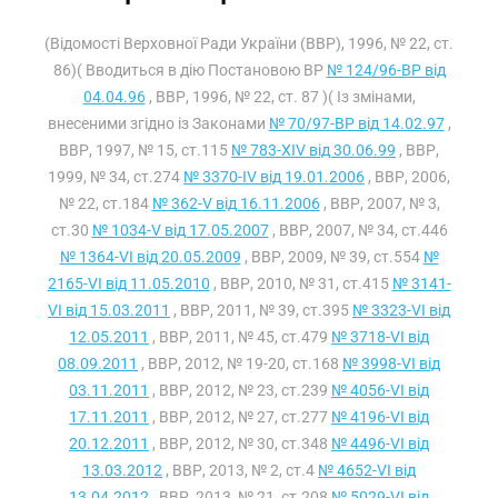
(Відомості Верховної Ради України (ВВР), 1996, № 22, ст.
86)( Вводиться в дію Постановою ВР
№ 124/96-ВР від
04.04.96
, ВВР, 1996, № 22, ст. 87 )( Із змінами,
внесеними згідно із Законами
№ 70/97-ВР від 14.02.97
,
ВВР, 1997, № 15, ст.115
№ 783-XIV від 30.06.99
, ВВР,
1999, № 34, ст.274
№ 3370-IV від 19.01.2006
, ВВР, 2006,
№ 22, ст.184
№ 362-V від 16.11.2006
, ВВР, 2007, № 3,
ст.30
№ 1034-V від 17.05.2007
, ВВР, 2007, № 34, ст.446
№ 1364-VI від 20.05.2009
, ВВР, 2009, № 39, ст.554
№
2165-VI від 11.05.2010
, ВВР, 2010, № 31, ст.415
№ 3141-
VI від 15.03.2011
, ВВР, 2011, № 39, ст.395
№ 3323-VI від
12.05.2011
, ВВР, 2011, № 45, ст.479
№ 3718-VI від
08.09.2011
, ВВР, 2012, № 19-20, ст.168
№ 3998-VI від
03.11.2011
, ВВР, 2012, № 23, ст.239
№ 4056-VI від
17.11.2011
, ВВР, 2012, № 27, ст.277
№ 4196-VI від
20.12.2011
, ВВР, 2012, № 30, ст.348
№ 4496-VI від
13.03.2012
, ВВР, 2013, № 2, ст.4
№ 4652-VI від
13.04.2012
, ВВР, 2013, № 21, ст.208
№ 5029-VI від