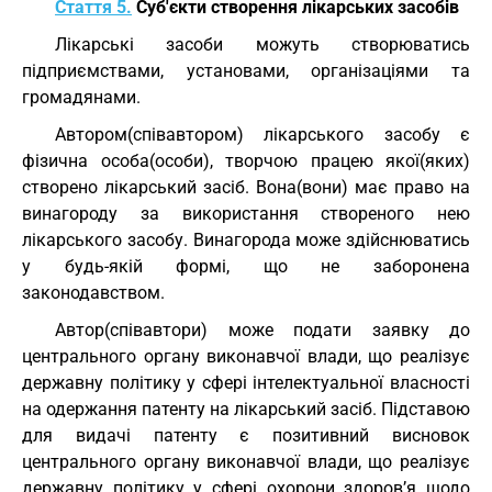
Стаття 5.
Суб'єкти створення лікарських засобів
Лікарські засоби можуть створюватись
підприємствами, установами, організаціями та
громадянами.
Автором(співавтором) лікарського засобу є
фізична особа(особи), творчою працею якої(яких)
створено лікарський засіб. Вона(вони) має право на
винагороду за використання створеного нею
лікарського засобу. Винагорода може здійснюватись
у будь-якій формі, що не заборонена
законодавством.
Автор(співавтори) може подати заявку до
центрального органу виконавчої влади, що реалізує
державну політику у сфері інтелектуальної власності
на одержання патенту на лікарський засіб. Підставою
для видачі патенту є позитивний висновок
центрального органу виконавчої влади, що реалізує
державну політику у сфері охорони здоров’я щодо