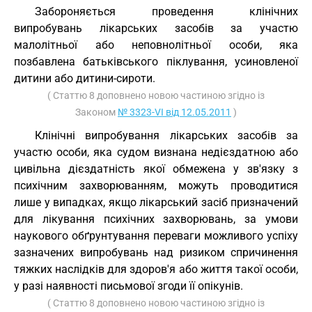
Забороняється проведення клінічних
випробувань лікарських засобів за участю
малолітньої або неповнолітньої особи, яка
позбавлена батьківського піклування, усиновленої
дитини або дитини-сироти.
( Статтю 8 доповнено новою частиною згідно із
Законом
№ 3323-VI від 12.05.2011
)
Клінічні випробування лікарських засобів за
участю особи, яка судом визнана недієздатною або
цивільна дієздатність якої обмежена у зв'язку з
психічним захворюванням, можуть проводитися
лише у випадках, якщо лікарський засіб призначений
для лікування психічних захворювань, за умови
наукового обґрунтування переваги можливого успіху
зазначених випробувань над ризиком спричинення
тяжких наслідків для здоров'я або життя такої особи,
у разі наявності письмової згоди її опікунів.
( Статтю 8 доповнено новою частиною згідно із