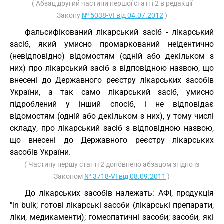
( Абзац другий частини першої статті 2 в редакції
Закону
№ 5038-VI від 04.07.2012
)
фальсифікований лікарський засіб - лікарський
засіб, який умисно промаркований неідентично
(невідповідно) відомостям (одній або декільком з
них) про лікарський засіб з відповідною назвою, що
внесені до Державного реєстру лікарських засобів
України, а так само лікарський засіб, умисно
підроблений у інший спосіб, і не відповідає
відомостям (одній або декільком з них), у тому числі
складу, про лікарський засіб з відповідною назвою,
що внесені до Державного реєстру лікарських
засобів України.
( Частину першу статті 2 доповнено абзацом згідно із
Законом
№ 3718-VI від 08.09.2011
)
До лікарських засобів належать: АФІ, продукція
"in bulk; готові лікарські засоби (лікарські препарати,
ліки, медикаменти); гомеопатичні засоби; засоби, які