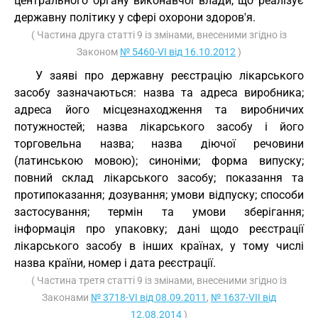
центрального органу виконавчої влади, що реалізує
державну політику у сфері охорони здоров'я.
( Частина друга статті 9 із змінами, внесеними згідно із
Законом
№ 5460-VI від 16.10.2012
)
У заяві про державну реєстрацію лікарського
засобу зазначаються: назва та адреса виробника;
адреса його місцезнаходження та виробничих
потужностей; назва лікарського засобу і його
торговельна назва; назва діючої речовини
(латинською мовою); синоніми; форма випуску;
повний склад лікарського засобу; показання та
протипоказання; дозування; умови відпуску; способи
застосування; термін та умови зберігання;
інформація про упаковку; дані щодо реєстрації
лікарського засобу в інших країнах, у тому числі
назва країни, номер і дата реєстрації.
( Частина третя статті 9 із змінами, внесеними згідно із
Законами
№ 3718-VI від 08.09.2011
,
№ 1637-VII від
12.08.2014
)