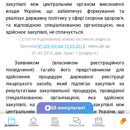
закупівлі між центральним органом виконавчої
влади України, що забезпечує формування та
реалізує державну політику у сфері охорони здоров'я,
та відповідною спеціалізованою організацією, яка
здійснює закупівлі, не сплачується.
( Статтю 9 доповнено новою частиною згідно із
Законом
№ 269-VIII від 19.03.2015
- зміна діє до
31.03.2019, див. пункт 1 розділу II )
Заявником (власником реєстраційного
посвідчення) та/або його представником для
здійснення процедури державної реєстрації
лікарського засобу, який підлягає закупівлі за
результатами закупівельної процедури, проведеної
спеціалізованою організацією, яка здійснює
закупівлі, на виконання угоди щодо закупівлі між
ШІ-консультант
центральним органом виконавчої влади України, що
забезпечує формування та реалізує державну
0
політику у сфері охорони здоров'я, та відповідною
Документи
Головна
Новини
Консультації
Календар
Сервіси