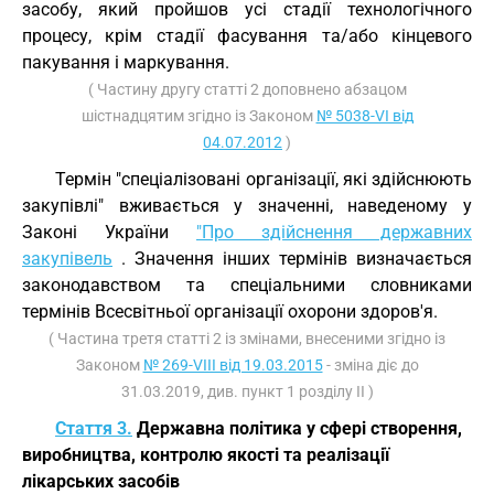
засобу, який пройшов усі стадії технологічного
процесу, крім стадії фасування та/або кінцевого
пакування і маркування.
( Частину другу статті 2 доповнено абзацом
шістнадцятим згідно із Законом
№ 5038-VI від
04.07.2012
)
Термін "спеціалізовані організації, які здійснюють
закупівлі" вживається у значенні, наведеному у
Законі України
"Про здійснення державних
закупівель
. Значення інших термінів визначається
законодавством та спеціальними словниками
термінів Всесвітньої організації охорони здоров'я.
( Частина третя статті 2 із змінами, внесеними згідно із
Законом
№ 269-VIII від 19.03.2015
- зміна діє до
31.03.2019, див. пункт 1 розділу II )
Стаття 3.
Державна політика у сфері створення,
виробництва, контролю якості та реалізації
лікарських засобів