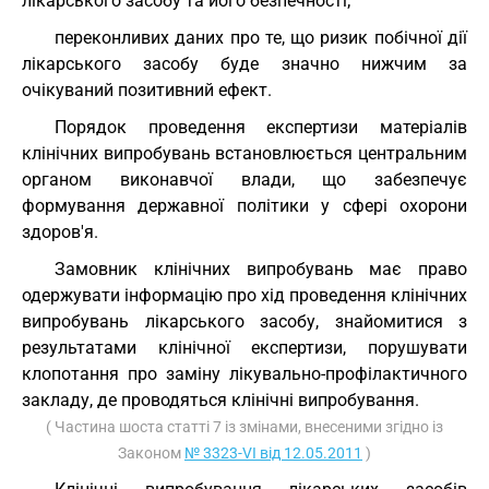
лікарського засобу та його безпечності;
переконливих даних про те, що ризик побічної дії
лікарського засобу буде значно нижчим за
очікуваний позитивний ефект.
Порядок проведення експертизи матеріалів
клінічних випробувань встановлюється центральним
органом виконавчої влади, що забезпечує
формування державної політики у сфері охорони
здоров'я.
Замовник клінічних випробувань має право
одержувати інформацію про хід проведення клінічних
випробувань лікарського засобу, знайомитися з
результатами клінічної експертизи, порушувати
клопотання про заміну лікувально-профілактичного
закладу, де проводяться клінічні випробування.
( Частина шоста статті 7 із змінами, внесеними згідно із
Законом
№ 3323-VI від 12.05.2011
)