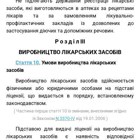
Не підлягають державній реєстрації лікарські
засоби, які виготовляються в аптеках за рецептами
лікарів та за замовленням лікувально-
профілактичних закладів із дозволених до
застосування діючих та допоміжних речовин.
Р о з д і л III
ВИРОБНИЦТВО ЛІКАРСЬКИХ ЗАСОБІВ
Стаття 10.
Умови виробництва лікарських
засобів
Виробництво лікарських засобів здійснюється
фізичними або юридичними особами на підставі
ліцензії, що видається в порядку, встановленому
законодавством.
( Частина перша статті 10 із змінами, внесеними згідно
із Законом
N 3370-IV
від 19.01.2006 )
Підставою для видачі ліцензії на виробництво
лікарських засобів є наявність відповідної