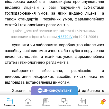
лікарських засобів, з пропозицією про анулювання
виданих ліцензій у разі порушення суб'єктами
господарювання умов, за яких видано ліцензії, а
також стандартів і технічних умов, фармакопейних
статей і технологічних регламентів;
( Абзац десятий частини першої статті 15 із змінами,
внесеними згідно із Законом
N 3370-IV
від 19.01.2006 )
зупиняти чи забороняти виробництво лікарських
засобів у разі систематичного або грубого порушення
вимог стандартів та технічних умов, фармакопейних
статей і технологічних регламентів;
забороняти зберігання, реалізацію та
використання лікарських засобів, якість яких не
відповідає встановленим вимогам.
ШІ-консультант
Законні вимоги посадових осіб, які здійснюють
державний контроль якості лікарських засобів, є
0
обов'язковими для виконання.
Документи
Головна
Новини
Консультації
Календар
Сервіси