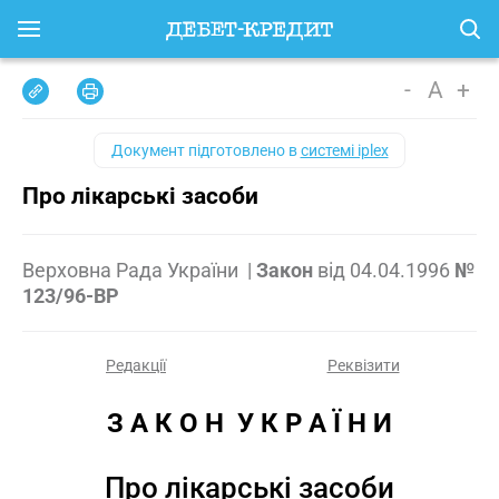
-
A
+
Документ підготовлено в
системі iplex
Про лікарські засоби
Верховна Рада України
|
Закон
від
04.04.1996
№
123/96-ВР
Редакції
Реквізити
З А К О Н  У К Р А Ї Н И
Про лікарські засоби