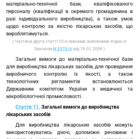
матеріально-технічної бази, кваліфікованого
персоналу (кваліфікації в окремого громадянина в
разі індивідуального виробництва), а також умов
щодо контролю за якістю лікарських засобів, що
вироблятимуться.
( Частина друга статті 10 із змінами, внесеними згідно із
Законом
N 3370-IV
від 19.01.2006 )
Загальні вимоги до матеріально-технічної бази
для виробництва лікарських засобів, для проведення
виробничого контролю їх якості, а також
технологічних регламентів встановлюються
Державним комітетом України з медичної та
мікробіологічної промисловості.
Стаття 11.
Загальні вимоги до виробництва
лікарських засобів
Для виробництва лікарських засобів можуть
використовуватись діючі, допоміжні речовини і