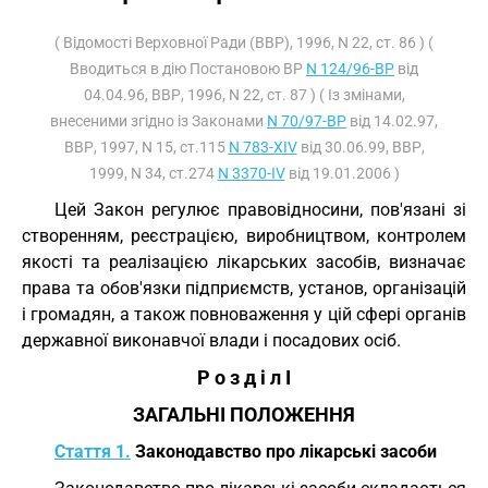
( Відомості Верховної Ради (ВВР), 1996, N 22, ст. 86 ) (
Вводиться в дію Постановою ВР
N 124/96-ВР
від
04.04.96, ВВР, 1996, N 22, ст. 87 ) ( Із змінами,
внесеними згідно із Законами
N 70/97-ВР
від 14.02.97,
ВВР, 1997, N 15, ст.115
N 783-XIV
від 30.06.99, ВВР,
1999, N 34, ст.274
N 3370-IV
від 19.01.2006 )
Цей Закон регулює правовідносини, пов'язані зі
створенням, реєстрацією, виробництвом, контролем
якості та реалізацією лікарських засобів, визначає
права та обов'язки підприємств, установ, організацій
і громадян, а також повноваження у цій сфері органів
державної виконавчої влади і посадових осіб.
Р о з д і л I
ЗАГАЛЬНІ ПОЛОЖЕННЯ
Стаття 1.
Законодавство про лікарські засоби