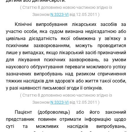
дитини або дитини-сироти.
( Статтю 8 доповнено новою частиною згідно із
Законом
N 3323-VI
від 12.05.2011 )
Клінічні випробування лікарських засобів за
участю особи, яка судом визнана недієздатною або
цивільна дієздатність якої обмежена у зв'язку з
психічним захворюванням, можуть проводитися
лише у випадках, якщо лікарський засіб призначений
для лікування психічних захворювань, за умови
наукового обґрунтування переваги можливого успіху
зазначених випробувань над ризиком спричинення
тяжких наслідків для здоров'я або життя такої особи,
у разі наявності письмової згоди її опікунів.
( Статтю 8 доповнено новою частиною згідно із
Законом
N 3323-VI
від 12.05.2011 )
Пацієнт (доброволець) або його законний
представник повинен отримати інформацію щодо
суті та можливих наслідків випробувань,