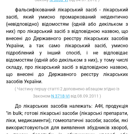
фальсифікований лікарський засіб - лікарський
засіб, який умисно промаркований неідентично
(невідповідно) відомостям (одній або декільком з
них) про лікарський засіб з відповідною назвою, що
внесені до Державного реєстру лікарських засобів
України, а так само лікарський засіб, умисно
підроблений у інший спосіб, і не відповідає
відомостям (одній або декільком з них), у тому числі
складу, про лікарський засіб з відповідною назвою,
що внесені до Державного реєстру лікарських
засобів України.
( Частину першу статті 2 доповнено абзацом згідно із
Законом
N 3718-VI
від 08.09.2011 )
До лікарських засобів належать: АФІ, продукція
"in bulk; готові лікарські засоби (лікарські препарати,
ліки, медикаменти); гомеопатичні засоби; засоби, які
використовуються для виявлення збудників хвороб,