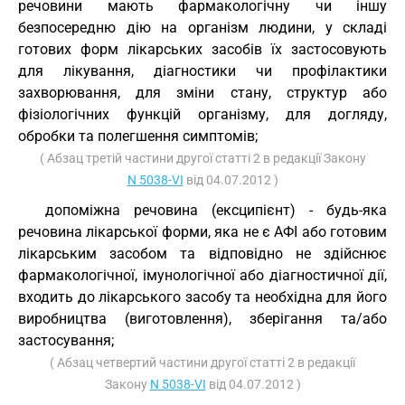
речовини мають фармакологічну чи іншу
безпосередню дію на організм людини, у складі
готових форм лікарських засобів їх застосовують
для лікування, діагностики чи профілактики
захворювання, для зміни стану, структур або
фізіологічних функцій організму, для догляду,
обробки та полегшення симптомів;
( Абзац третій частини другої статті 2 в редакції Закону
N 5038-VI
від 04.07.2012 )
допоміжна речовина (ексципієнт) - будь-яка
речовина лікарської форми, яка не є АФІ або готовим
лікарським засобом та відповідно не здійснює
фармакологічної, імунологічної або діагностичної дії,
входить до лікарського засобу та необхідна для його
виробництва (виготовлення), зберігання та/або
застосування;
( Абзац четвертий частини другої статті 2 в редакції
Закону
N 5038-VI
від 04.07.2012 )