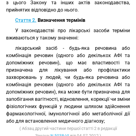
з цього Закону та інших актів законодавства,
прийнятих відповідно до нього.
Стаття 2.
Визначення термінів
У законодавстві про лікарські засоби терміни
вживаються у такому значенні:
лікарський засіб - будь-яка речовина або
комбінація речовин (одного або декількох АФІ та
допоміжних речовин), що має властивості та
призначена для лікування або профілактики
захворювань у людей, чи будь-яка речовина або
комбінація речовин (одного або декількох АФІ та
допоміжних речовин), яка може бути призначена для
запобігання вагітності, відновлення, корекції чи зміни
фізіологічних функцій у людини шляхом здійснення
фармакологічної, імунологічної або метаболічної дії
або для встановлення медичного діагнозу;
( Абзац другий частини першої статті 2 в редакції
Закону
N 5038-VI
від 04.07.2012 )