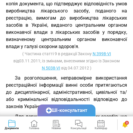
копія документа, що підтверджує відповідність умов
виробництва лікарського засобу, поданого на
реєстрацію, вимогам до виробництва лікарських
засобів в Україні, виданого центральним органом
виконавчої влади з лікарських засобів у порядку,
визначеному центральним органом виконавчої
влади у галузі охорони здоров'я.
( Частина статті 9 в редакції Закону
N 3998-VI
від03.11.2011; із змінами, внесеними згідно із Законом
N 5038-VI
від 04.07.2012 )
За розголошення, неправомірне використання
реєстраційної інформації винні особи притягаються
до дисциплінарної, адміністративної, цивільної та/
або кримінальної відповідальності відповідно до
законів України.
ШІ-консультант
Для державної реєстрації лікарських засобів, що
базуються або мають відношення до об'єктів
0
Документи
Головна
Новини
Консультації
Календар
Сервіси
інтелектуальної власності, на які відповідно до