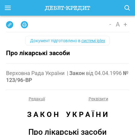
-
A
+
Документ підготовлено в
системі iplex
Про лікарські засоби
Верховна Рада України
|
Закон
від
04.04.1996
№
123/96-ВР
Редакції
Реквізити
З А К О Н    У К Р А Ї Н И
Про лікарські засоби