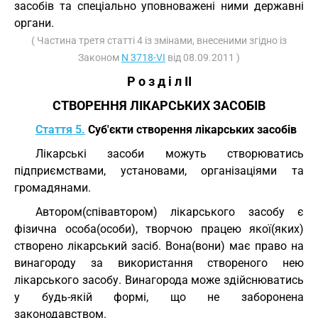
засобів та спеціально уповноважені ними державні
органи.
( Частина третя статті 4 із змінами, внесеними згідно із
Законом
N 3718-VI
від 08.09.2011 )
Р о з д і л II
СТВОРЕННЯ ЛІКАРСЬКИХ ЗАСОБІВ
Стаття 5.
Суб'єкти створення лікарських засобів
Лікарські засоби можуть створюватись
підприємствами, установами, організаціями та
громадянами.
Автором(співавтором) лікарського засобу є
фізична особа(особи), творчою працею якої(яких)
створено лікарський засіб. Вона(вони) має право на
винагороду за використання створеного нею
лікарського засобу. Винагорода може здійснюватись
у будь-якій формі, що не заборонена
законодавством.