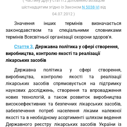
( Частину другу статті 2 доповнено абзацом
шістнадцятим згідно із Законом
N 5038-VI
від
04.07.2012 )
Значення інших термінів визначається
законодавством та спеціальними словниками
термінів Всесвітньої організації охорони здоров'я.
Стаття 3.
Державна політика у сфері створення,
виробництва, контролю якості та реалізації
лікарських засобів
Державна політика у сфері створення,
виробництва, контролю якості та реалізації
лікарських засобів спрямовується на підтримку
наукових досліджень, створення та впровадження
нових технологій, а також розвиток виробництва
високоефективних та безпечних лікарських засобів,
забезпечення потреб населення ліками належної
якості та в необхідному асортименті шляхом ведення
Державного реєстру лікарських засобів України із