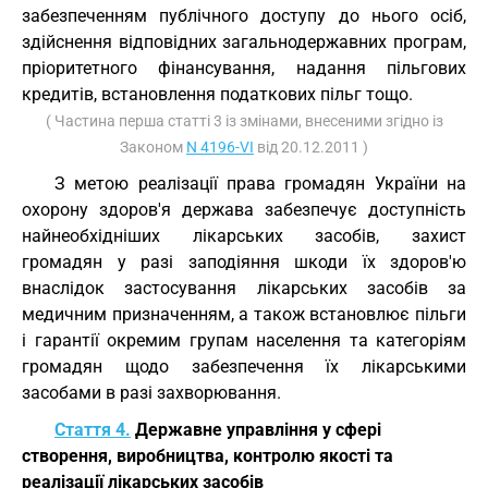
забезпеченням публічного доступу до нього осіб,
здійснення відповідних загальнодержавних програм,
пріоритетного фінансування, надання пільгових
кредитів, встановлення податкових пільг тощо.
( Частина перша статті 3 із змінами, внесеними згідно із
Законом
N 4196-VI
від 20.12.2011 )
З метою реалізації права громадян України на
охорону здоров'я держава забезпечує доступність
найнеобхідніших лікарських засобів, захист
громадян у разі заподіяння шкоди їх здоров'ю
внаслідок застосування лікарських засобів за
медичним призначенням, а також встановлює пільги
і гарантії окремим групам населення та категоріям
громадян щодо забезпечення їх лікарськими
засобами в разі захворювання.
Стаття 4.
Державне управління у сфері
створення, виробництва, контролю якості та
реалізації лікарських засобів