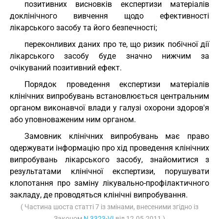
позитивних висновків експертизи матеріалів
доклінічного вивчення щодо ефективності
лікарського засобу та його безпечності;
переконливих даних про те, що ризик побічної дії
лікарського засобу буде значно нижчим за
очікуваний позитивний ефект.
Порядок проведення експертизи матеріалів
клінічних випробувань встановлюється центральним
органом виконавчої влади у галузі охорони здоров'я
або уповноваженим ним органом.
Замовник клінічних випробувань має право
одержувати інформацію про хід проведення клінічних
випробувань лікарського засобу, знайомитися з
результатами клінічної експертизи, порушувати
клопотання про заміну лікувально-профілактичного
закладу, де проводяться клінічні випробування.
( Частина шоста статті 7 із змінами, внесеними згідно із
Законом
N 3323-VI
від 12.05.2011 )