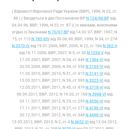
( Відомості Верховної Ради України (ВВР), 1996, N 22, ст.
86 ) ( Вводиться в дію Постановою ВР
N 124/96-ВР
від
04.04.96, ВВР, 1996, N 22, ст. 87 )( Із змінами, внесеними
згідно із Законами
N 70/97-ВР
від 14.02.97, ВВР, 1997, N
15, ст.115
N 783-XIV
від 30.06.99, ВВР, 1999, N 34, ст.274
N 3370-IV
від 19.01.2006, ВВР, 2006, N 22, ст.184
N 362-V
від 16.11.2006, ВВР, 2007, N 3, ст.30
N 1034-V
від
17.05.2007, ВВР, 2007, N 34, ст.446
N 1364-VI
від
20.05.2009, ВВР, 2009, N 39, ст.554
N 2165-VI
від
11.05.2010, ВВР, 2010, N 31, ст.415
N 3141-VI
від
15.03.2011, ВВР, 2011, N 39, ст.395
N 3323-VI
від
12.05.2011, ВВР, 2011, N 45, ст.479
N 3718-VI
від
08.09.2011, ВВР, 2012, N 19-20, ст.168
N 3998-VI
від
03.11.2011, ВВР, 2012, N 23, ст.239
N 4056-VI
від
17.11.2011, ВВР, 2012, N 27, ст.277
N 4196-VI
від
20.12.2011, ВВР, 2012, N 30, ст.348
N 4496-VI
від
13.03.2012, ВВР, 2013, N 2, ст.4
N 4652-VI
від 13.04.2012,
ВВР, 2013, N 21, ст.208
N 5029-VI
від 03.07.2012, ВВР,