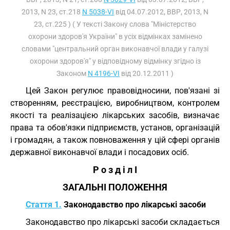
2013, N 23, ст.218
N 5038-VI
від 04.07.2012, ВВР, 2013, N
23, ст.225 ) ( У тексті Закону слова "Міністерство
охорони здоров'я України" в усіх відмінках замінено
словами "центральний орган виконавчої влади у галузі
охорони здоров'я" у відповідному відмінку згідно із
Законом
N 4196-VI
від 20.12.2011 )
Цей Закон регулює правовідносини, пов'язані зі
створенням, реєстрацією, виробництвом, контролем
якості та реалізацією лікарських засобів, визначає
права та обов'язки підприємств, установ, організацій
і громадян, а також повноваження у цій сфері органів
державної виконавчої влади і посадових осіб.
Р о з д і л I
ЗАГАЛЬНІ ПОЛОЖЕННЯ
Стаття 1.
Законодавство про лікарські засоби
Законодавство про лікарські засоби складається