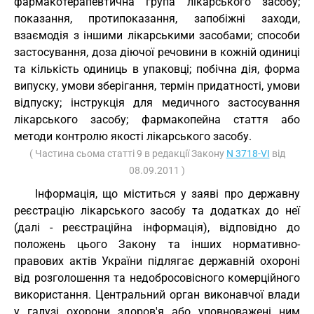
фармакотерапевтична група лікарського засобу;
показання, протипоказання, запобіжні заходи,
взаємодія з іншими лікарськими засобами; способи
застосування, доза діючої речовини в кожній одиниці
та кількість одиниць в упаковці; побічна дія, форма
випуску, умови зберігання, термін придатності, умови
відпуску; інструкція для медичного застосування
лікарського засобу; фармакопейна стаття або
методи контролю якості лікарського засобу.
( Частина сьома статті 9 в редакції Закону
N 3718-VI
від
08.09.2011 )
Інформація, що міститься у заяві про державну
реєстрацію лікарського засобу та додатках до неї
(далі - реєстраційна інформація), відповідно до
положень цього Закону та інших нормативно-
правових актів України підлягає державній охороні
від розголошення та недобросовісного комерційного
використання. Центральний орган виконавчої влади
у галузі охорони здоров'я або уповноважені ним