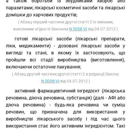
а також боротьби із збудниками хвороб або
паразитами; лікарські косметичні засоби та лікарські
домішки до харчових продуктів;
( Абзац перший частини другої статті 2 із змінами,
внесеними згідно із Законом
N 5038-VI
від 04.07.2012 )
готові лікарські засоби (лікарські препарати,
ліки, медикаменти) - дозовані лікарські засоби у
вигляді та стані, в якому їх застосовують, що
пройшли всі стадії виробництва (виготовлення),
включаючи остаточне пакування;
( Абзац другий частини другої статті 2 в редакції Закону
N 5038-VI
від 04.07.2012 )
активний фармацевтичний інгредієнт (лікарська
речовина, діюча речовина, субстанція) (далі - АФІ або
діюча речовина) - будь-яка речовина чи суміш
речовин, що призначена для використання у
виробництві лікарського засобу і під час цього
використання стає його активним інгредієнтом. Такі