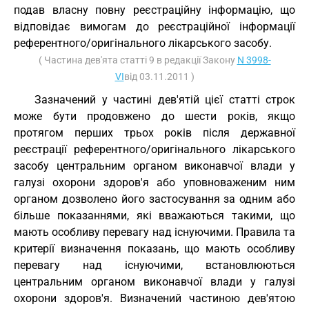
подав власну повну реєстраційну інформацію, що
відповідає вимогам до реєстраційної інформації
референтного/оригінального лікарського засобу.
( Частина дев'ята статті 9 в редакції Закону
N 3998-
VI
від 03.11.2011 )
Зазначений у частині дев'ятій цієї статті строк
може бути продовжено до шести років, якщо
протягом перших трьох років після державної
реєстрації референтного/оригінального лікарського
засобу центральним органом виконавчої влади у
галузі охорони здоров'я або уповноваженим ним
органом дозволено його застосування за одним або
більше показаннями, які вважаються такими, що
мають особливу перевагу над існуючими. Правила та
критерії визначення показань, що мають особливу
перевагу над існуючими, встановлюються
центральним органом виконавчої влади у галузі
охорони здоров'я. Визначений частиною дев'ятою