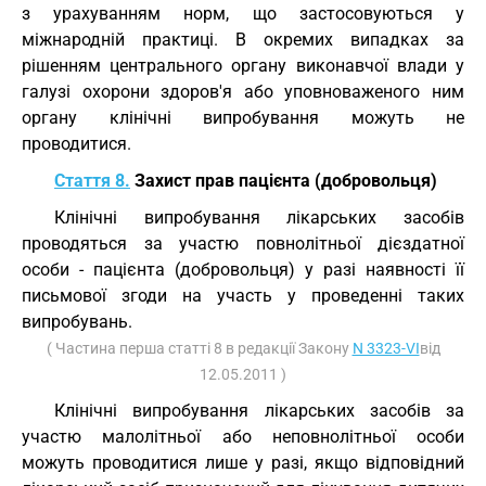
з урахуванням норм, що застосовуються у
міжнародній практиці. В окремих випадках за
рішенням центрального органу виконавчої влади у
галузі охорони здоров'я або уповноваженого ним
органу клінічні випробування можуть не
проводитися.
Стаття 8.
Захист прав пацієнта (добровольця)
Клінічні випробування лікарських засобів
проводяться за участю повнолітньої дієздатної
особи - пацієнта (добровольця) у разі наявності її
письмової згоди на участь у проведенні таких
випробувань.
( Частина перша статті 8 в редакції Закону
N 3323-VI
від
12.05.2011 )
Клінічні випробування лікарських засобів за
участю малолітньої або неповнолітньої особи
можуть проводитися лише у разі, якщо відповідний