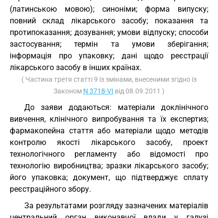
(латинською мовою); синоніми; форма випуску;
повний склад лікарського засобу; показання та
протипоказання; дозування; умови відпуску; способи
застосування; термін та умови зберігання;
інформація про упаковку; дані щодо реєстрації
лікарського засобу в інших країнах.
( Частина третя статті 9 із змінами, внесеними згідно із
Законом
N 3718-VI
від 08.09.2011 )
До заяви додаються: матеріали доклінічного
вивчення, клінічного випробування та їх експертиз;
фармакопейна стаття або матеріали щодо методів
контролю якості лікарського засобу, проект
технологічного регламенту або відомості про
технологію виробництва; зразки лікарського засобу;
його упаковка; документ, що підтверджує сплату
реєстраційного збору.
За результатами розгляду зазначених матеріалів
центральний орган виконавчої влади у галузі