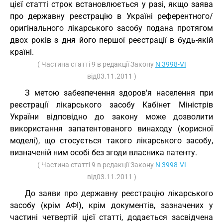
цієї статті строк встановлюється у разі, якщо заява
про державну реєстрацію в Україні референтного/
оригінального лікарського засобу подана протягом
двох років з дня його першої реєстрації в будь-якій
країні.
( Частина статті 9 в редакції Закону
N 3998-VI
від03.11.2011 )
З метою забезпечення здоров'я населення при
реєстрації лікарського засобу Кабінет Міністрів
України відповідно до закону може дозволити
використання запатентованого винаходу (корисної
моделі), що стосується такого лікарського засобу,
визначеній ним особі без згоди власника патенту.
( Частина статті 9 в редакції Закону
N 3998-VI
від03.11.2011 )
До заяви про державну реєстрацію лікарського
засобу (крім АФІ), крім документів, зазначених у
частині четвертій цієї статті, додається засвідчена