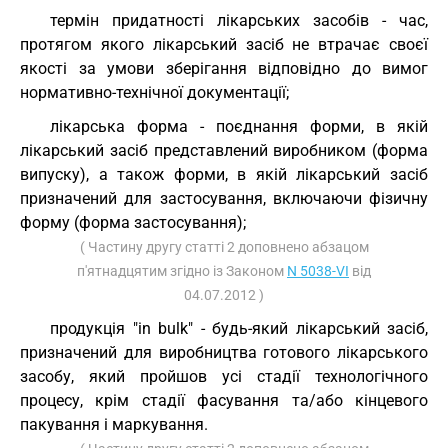
термін придатності лікарських засобів - час,
протягом якого лікарський засіб не втрачає своєї
якості за умови зберігання відповідно до вимог
нормативно-технічної документації;
лікарська форма - поєднання форми, в якій
лікарський засіб представлений виробником (форма
випуску), а також форми, в якій лікарський засіб
призначений для застосування, включаючи фізичну
форму (форма застосування);
( Частину другу статті 2 доповнено абзацом
п'ятнадцятим згідно із Законом
N 5038-VI
від
04.07.2012 )
продукція "in bulk" - будь-який лікарський засіб,
призначений для виробництва готового лікарського
засобу, який пройшов усі стадії технологічного
процесу, крім стадії фасування та/або кінцевого
пакування і маркування.