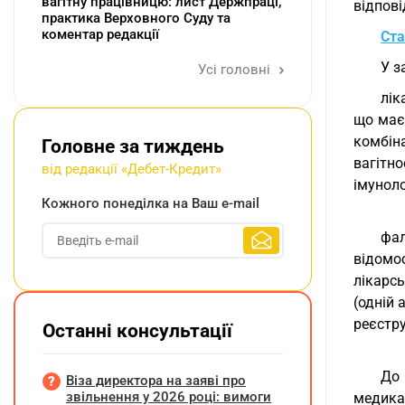
вагітну працівницю: лист Держпраці,
відпові
практика Верховного Суду та
коментар редакції
Ста
У з
Усі головні
лік
що має
комбін
Головне за тиждень
вагітн
від редакції «Дебет-Кредит»
імуноло
Кожного понеділка на Ваш e-mail
фал
відомос
лікарсь
(одній 
реєстру
Останні консультації
До 
Віза директора на заяві про
звільнення у 2026 році: вимоги
медикам