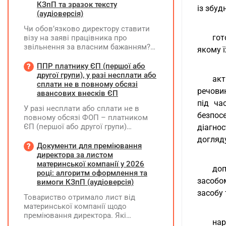
КЗпП та зразок тексту
із збуд
(аудіоверсія)
Чи обов’язково директору ставити
гот
візу на заяві працівника про
звільнення за власним бажанням?
якому ї
Якщо так, який текст візи є бажаним
згідно з нормами КЗпП?
ППР платнику ЄП (першої або
другої групи), у разі несплати або
акт
сплати не в повному обсязі
речовин
авансових внесків ЄП
під ча
У разі несплати або сплати не в
безпос
повному обсязі ФОП – платником
ЄП (першої або другої групи)
діагно
авансових внесків єдиного податку,
догляд
за результатами акта перевірки
Документи для преміювання
щодо таких виявлених порушень
директора за листом
визначається сума штрафу та
материнської компанії у 2026
доп
складається ППР за формою «Ш»
році: алгоритм оформлення та
засобо
вимоги КЗпП (аудіоверсія)
засобу 
Товариство отримало лист від
материнської компанії щодо
преміювання директора. Які
нар
додаткові документи необхідні для