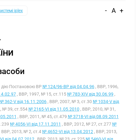
-
A
+
системі iplex
ЇНИ
 засоби
 в дію Постановою ВР
№ 124/96-ВР від 04.04.96
, ВВР, 1996,
14.02.97
, ВВР, 1997, № 15, ст.115
№ 783-XIV від 30.06.99
,
№ 362-V від 16.11.2006
, ВВР, 2007, № 3, ст.30
№ 1034-V від
, № 39, ст.554
№ 2165-VI від 11.05.2010
, ВВР, 2010, № 31,
.05.2011
, ВВР, 2011, № 45, ст.479
№ 3718-VI від 08.09.2011
т.239
№ 4056-VI від 17.11.2011
, ВВР, 2012, № 27, ст.277
№
, ВВР, 2013, № 2, ст.4
№ 4652-VI від 13.04.2012
, ВВР, 2013,
VI від 04.07.2012
, ВВР, 2013, № 23, ст.225
№ 5460-VI від