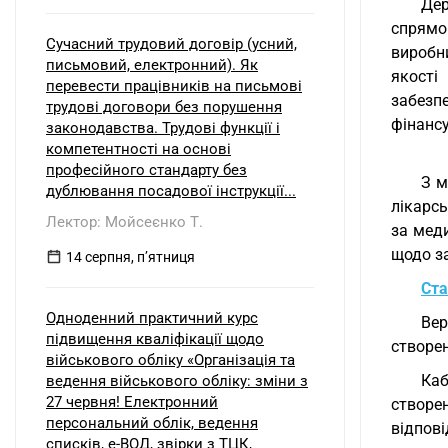
Дер
спрямо
Сучасний трудовий договір (усний,
виробн
письмовий, електронний). Як
якості
перевести працівників на письмові
забезп
трудові договори без порушення
фінансу
законодавства. Трудові функції і
компетентності на основі
професійного стандарту без
З м
дублювання посадової інструкції...
лікарсь
Лектор: Мойсеєнко Т.
за мед
щодо з
14 серпня, пʼятниця
Ста
Одноденний практичний курс
Вер
підвищення кваліфікації щодо
створен
військового обліку «Організація та
Каб
ведення військового обліку: зміни з
27 червня! Електронний
створе
персональний облік, ведення
відпов
списків, е-ВОД, звірки з ТЦК,