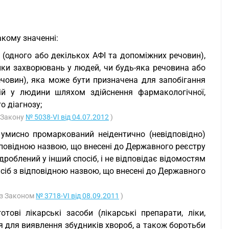
акому значенні:
 (одного або декількох АФІ та допоміжних речовин),
ики захворювань у людей, чи будь-яка речовина або
ечовин), яка може бути призначена для запобігання
кцій у людини шляхом здійснення фармакологічної,
о діагнозу;
ї Закону
№ 5038-VI від 04.07.2012
)
й умисно промаркований неідентично (невідповідно)
ідповідною назвою, що внесені до Державного реєстру
ідроблений у інший спосіб, і не відповідає відомостям
засіб з відповідною назвою, що внесені до Державного
 із Законом
№ 3718-VI від 08.09.2011
)
отові лікарські засоби (лікарські препарати, ліки,
я для виявлення збудників хвороб, а також боротьби