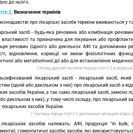
дно до нього.
ття 2.
Визначення термінів
аконодавстві про лікарські засоби терміни вживаються у т
арський засіб - будь-яка речовина або комбінація речовин
 властивості та призначена для лікування або профілакт
ація речовин (одного або декількох АФІ та допоміжних р
ості, відновлення, корекції чи зміни фізіологічних фун
гічної або метаболічної дії або для встановлення медичног
( Абзац другий частини першої статті 2 в редакці
ьсифікований лікарський засіб - лікарський засіб, яки
тям (одній або декільком з них) про лікарський засіб з в
ких засобів України, а так само лікарський засіб, умисно п
або декільком з них), у тому числі складу, про лікарський 
 лікарських засобів України.
( Частину першу статті 2 доповнено абзацом згідно
лікарських засобів належать: АФІ, продукція "in bulk; г
енти); гомеопатичні засоби; засоби, які використовуютьс