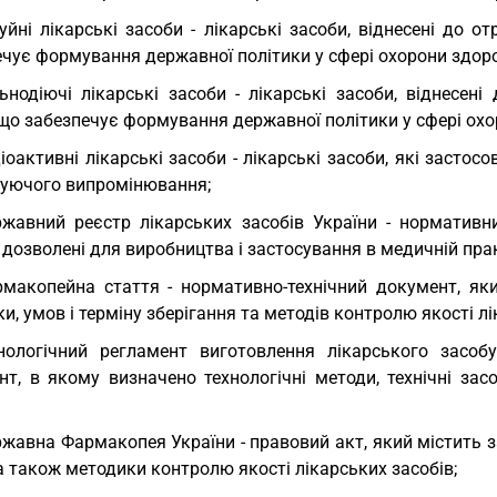
уйні лікарські засоби - лікарські засоби, віднесені до
чує формування державної політики у сфері охорони здоро
ьнодіючі лікарські засоби - лікарські засоби, віднесе
що забезпечує формування державної політики у сфері охо
іоактивні лікарські засоби - лікарські засоби, які застос
ізуючого випромінювання;
жавний реєстр лікарських засобів України - нормативни
 дозволені для виробництва і застосування в медичній прак
макопейна стаття - нормативно-технічний документ, як
и, умов і терміну зберігання та методів контролю якості лі
нологічний регламент виготовлення лікарського засобу
нт, в якому визначено технологічні методи, технічні за
жавна Фармакопея України - правовий акт, який містить з
 а також методики контролю якості лікарських засобів;