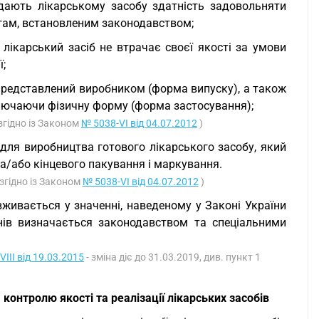
надають лікарському засобу здатність задовольняти
огам, встановленим законодавством;
 лікарський засіб не втрачає своєї якості за умови
ї;
 представлений виробником (форма випуску), а також
ключаючи фізичну форму (форма застосування);
згідно із Законом
№ 5038-VI від 04.07.2012
)
й для виробництва готового лікарського засобу, який
 та/або кінцевого пакування і маркування.
згідно із Законом
№ 5038-VI від 04.07.2012
)
" вживається у значенні, наведеному у Законі України
нів визначається законодавством та спеціальними
VIII від 19.03.2015
- зміна діє до 31.03.2019, див. пункт 1
контролю якості та реалізації лікарських засобів