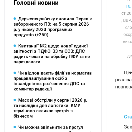
Головні новини
16.
ст.2
Держспецзв’язку оновила Перелік
, ВВР
забороненого ПЗ: на 5 серпня 2026
сло
р. у ньому 2020 програмних
продуктів (+250)
охор
вико
Квитанції №2 щодо нової єдиної
звітності з ПДФО, ВЗ та ЄСВ: ДПС
де
радить чекати на обробку ПФУ та не
перездавати
Цей
Чи відповідають філії за норматив
працевлаштування осіб з
реаліза
інвалідністю: роз'яснення ДПС та
повнова
коментар редакції
Масові обстріли у серпні 2026 р.
та наслідки для логістики: КМУ
терміново скликає зустріч з
бізнесом
Ста
Зак
Чи можна звільнити за прогул