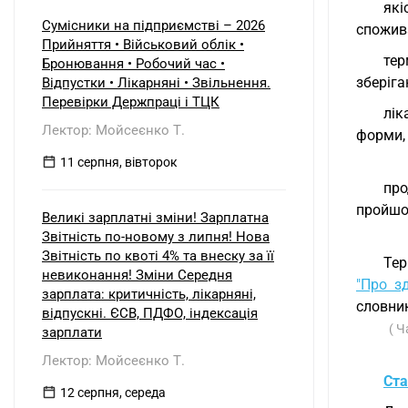
які
Сумісники на підприємстві – 2026
спожив
Прийняття • Військовий облік •
тер
Бронювання • Робочий час •
зберіга
Відпустки • Лікарняні • Звільнення.
Перевірки Держпраці і ТЦК
лік
Лектор: Мойсеєнко Т.
форми, 
11 серпня, вівторок
про
пройшов
Великі зарплатні зміни! Зарплатна
Звітність по-новому з липня! Нова
Звітність по квоті 4% та внеску за її
Тер
невиконання! Зміни Середня
"Про з
зарплата: критичність, лікарняні,
словник
відпускні. ЄСВ, ПДФО, індексація
( Ч
зарплати
Лектор: Мойсеєнко Т.
Ста
12 серпня, середа