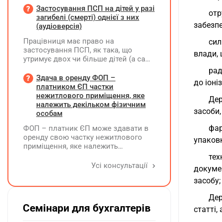
належного оформлення такої
Застосування ПСП на дітей у разі
отр
премії?
загибелі (смерті) однієї з них
забезпе
(аудіоверсія)
Працівниця має право на
сил
застосування ПСП, як така, що
влади, 
утримує двох чи більше дітей (а саме
- 4 дитини). У червні поточного року
рад
одна дитина загинула. Як надалі
Здача в оренду ФОП –
до іон
правильно застосовувати ПСП?
платником ЄП частки
Працівниця має подати нову заяву
нежитлового приміщення, яке
Дер
на застосування ПСП?
належить декільком фізичним
засоби,
особам
фар
ФОП – платник ЄП може здавати в
оренду свою частку нежитлового
упаковк
приміщення, яке належить
декільком ФО на праві спільної
тех
власності із поділом на частки
Усі консультації
докуме
кожна з яких до 900 кв. метрів, а
засобу;
загальна площа перевищує 900 кв.
метрів, якщо вона має КВЕД 68.20
Дер
Семінари для бухгалтерів
статті,