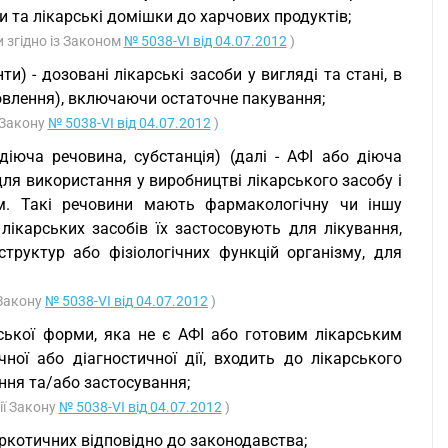
и та лікарські домішки до харчових продуктів;
и згідно із Законом
№ 5038-VI від 04.07.2012
)
ти) - дозовані лікарські засоби у вигляді та стані, в
товлення), включаючи остаточне пакування;
ї Закону
№ 5038-VI від 04.07.2012
)
діюча речовина, субстанція) (далі - АФІ або діюча
для використання у виробництві лікарського засобу і
ом. Такі речовини мають фармакологічну чи іншу
ікарських засобів їх застосовують для лікування,
труктур або фізіологічних функцій організму, для
 Закону
№ 5038-VI від 04.07.2012
)
рської форми, яка не є АФІ або готовим лікарським
ної або діагностичної дії, входить до лікарського
ання та/або застосування;
ії Закону
№ 5038-VI від 04.07.2012
)
наркотичних відповідно до законодавства;