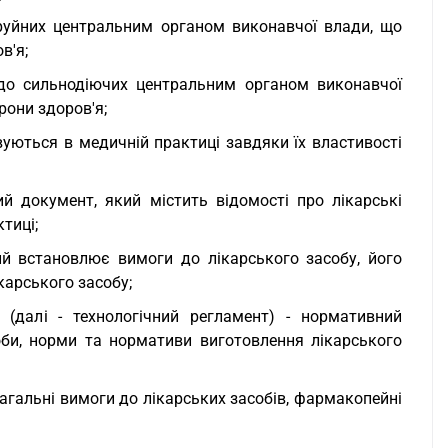
 отруйних центральним органом виконавчої влади, що
в'я;
ні до сильнодіючих центральним органом виконавчої
рони здоров'я;
овуються в медичній практиці завдяки їх властивості
й документ, який містить відомості про лікарські
тиці;
ий встановлює вимоги до лікарського засобу, його
карського засобу;
 (далі - технологічний регламент) - нормативний
соби, норми та нормативи виготовлення лікарського
агальні вимоги до лікарських засобів, фармакопейні