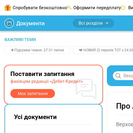
Спробувати безкоштовно
Оформити передплату
Ви
Документи
Всі розділи
ВАЖЛИВІ ТЕМИ
🔉Підсумки тижня. 27-31 липня
💔 НОВИЙ (!) перелік ТОТ з 24.06
Поставити запитання
фахівцям редакції «Дебет-Кредит»
Моє запитання
Про 
Усі документи
Верхов