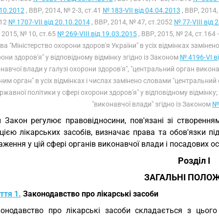
10.2012
, ВВР, 2014, № 2-3, ст.41
№ 183-VII від 04.04.2013
, ВВР, 2014,
012
№ 1707-VII від 20.10.2014
, ВВР, 2014, № 47, ст.2052
№ 77-VIII від 
, 2015, № 10, ст.65
№ 269-VIII від 19.03.2015
, ВВР, 2015, № 24, ст.164 -
ва "Міністерство охорони здоров'я України" в усіх відмінках заміне
они здоров'я" у відповідному відмінку згідно із Законом
№ 4196-VI в
навчої влади у галузі охорони здоров'я", "центральний орган викон
ним орган" в усіх відмінках і числах замінено словами "центральн
ржавної політики у сфері охорони здоров'я" у відповідному відмінку
"виконавчої влади" згідно із Законом
№ 
 Закон регулює правовідносини, пов'язані зі створення
цією лікарських засобів, визначає права та обов'язки пі
ження у цій сфері органів виконавчої влади і посадових ос
Розділ I
ЗАГАЛЬНІ ПОЛО
ття 1.
Законодавство про лікарські засоби
онодавство про лікарські засоби складається з цього