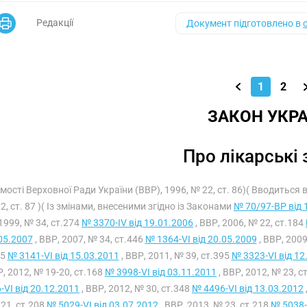
Редакції
Документ підготовлено в
1
2
ЗАКОН УКРА
Про лікарські
омості Верховної Ради України (ВВР), 1996, № 22, ст. 86)( Вводиться
2, ст. 87 )( Із змінами, внесеними згідно із Законами
№ 70/97-ВР від 
1999, № 34, ст.274
№ 3370-IV від 19.01.2006
, ВВР, 2006, № 22, ст.184
05.2007
, ВВР, 2007, № 34, ст.446
№ 1364-VI від 20.05.2009
, ВВР, 2009
15
№ 3141-VI від 15.03.2011
, ВВР, 2011, № 39, ст.395
№ 3323-VI від 12
Р, 2012, № 19-20, ст.168
№ 3998-VI від 03.11.2011
, ВВР, 2012, № 23, с
-VI від 20.12.2011
, ВВР, 2012, № 30, ст.348
№ 4496-VI від 13.03.2012
21, ст.208
№ 5029-VI від 03.07.2012
, ВВР, 2013, № 23, ст.218
№ 5038-