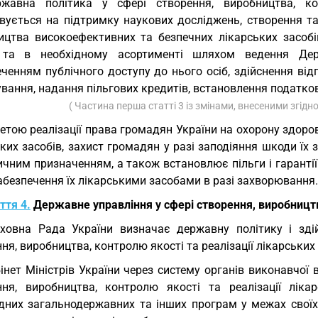
жавна політика у сфері створення, виробництва, кон
вується на підтримку наукових досліджень, створення та
ицтва високоефективних та безпечних лікарських засобі
 та в необхідному асортименті шляхом ведення Держ
еченням публічного доступу до нього осіб, здійснення ві
вання, надання пільгових кредитів, встановлення податков
( Частина перша статті 3 із змінами, внесеними згідн
етою реалізації права громадян України на охорону здоро
ких засобів, захист громадян у разі заподіяння шкоди їх
ичним призначенням, а також встановлює пільги і гаранті
абезпечення їх лікарськими засобами в разі захворювання.
ття 4.
Державне управління у сфері створення, виробництва
ховна Рада України визначає державну політику і зді
ня, виробництва, контролю якості та реалізації лікарських 
інет Міністрів України через систему органів виконавчої
ння, виробництва, контролю якості та реалізації лікар
ідних загальнодержавних та інших програм у межах свої