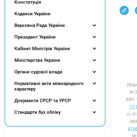
Конституція
Кодекси України
Верховна Рада України
Президент України
Кабінет Міністрів України
Міністерства України
Органи судової влади
Нормативні акти міжнародного
(Від
характеру
№ 2
ВВР, 
Документи СРСР та УРСР
17.
Cтандарти бух.обліку
ст.4
, ВВ
4196
№ 