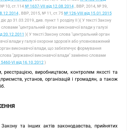
 № 10, ст.114
№ 1637-VII від 12.08.2014
, ВВР, 2014, № 39,
28.12.2014
, ВВР, 2015, № 11, ст.75
№ 126-VIII від 15.01.2015
 діє до 31.03.2019, див. пункт 1 розділу II )( У тексті Закону
но словами "центральний орган виконавчої влади у галузі
ід 20.12.2011
)( У тексті Закону слова "центральний орган
авчої влади у галузі охорони здоров'я або уповноважений
ий орган виконавчої влади, що забезпечує формування
; слова "державної виконавчої влади" замінено словами
5460-VI від 16.10.2012
)
м, реєстрацією, виробництвом, контролем якості та
дприємств, установ, організацій і громадян, а також
іб.
ЖЕННЯ
 Закону та інших актів законодавства, прийнятих