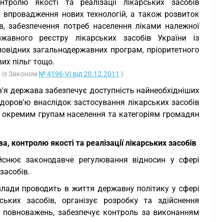
тролю якості та реалізації лікарських засобів
 впровадження нових технологій, а також розвиток
в, забезпечення потреб населення ліками належної
авного реєстру лікарських засобів України із
дповідних загальнодержавних програм, пріоритетного
их пільг тощо.
о із Законом
№ 4196-VI від 20.12.2011
)
в'я держава забезпечує доступність найнеобхідніших
 здоров'ю внаслідок застосування лікарських засобів
ї окремим групам населення та категоріям громадян
, контролю якості та реалізації лікарських засобів
йснює законодавче регулювання відносин у сфері
засобів.
 влади проводить в життя державну політику у сфері
ських засобів, організує розробку та здійснення
х повноважень, забезпечує контроль за виконанням