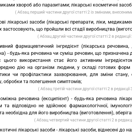
никами хвороб або паразитами; лікарські косметичні засоб
( Абзац перший частини другої статті 2 із змінами, внесеним
ові лікарські засоби (лікарські препарати, ліки, медикамен
х застосовують, що пройшли всі стадії виробництва (виго
( Абзац другий частини другої статті 2 в редакці
ивний фармацевтичний інгредієнт (лікарська речовина, 
а) - будь-яка речовина чи суміш речовин, що призначена 
с цього використання стає його активним інгредієнт
ередню дію на організм людини, у складі готових форм л
стики чи профілактики захворювання, для зміни стану, с
у, обробки та полегшення симптомів;
( Абзац третій частини другої статті 2 в редакції
оміжна речовина (ексципієнт) - будь-яка речовина ліка
м та відповідно не здійснює фармакологічної, імунологіч
та необхідна для його виробництва (виготовлення), зберіг
( Абзац четвертий частини другої статті 2 в редакц
котичні лікарські засоби - лікарські засоби, віднесені до 