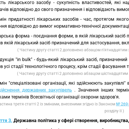
сть лікарського засобу - сукупність властивостей, які 
ачів відповідно до свого призначення і відповідають вим
мін придатності лікарських засобів - час, протягом якого
ння відповідно до вимог нормативно-технічної документаці
арська форма - поєднання форми, в якій лікарський засіб
в якій лікарський засіб призначений для застосування, в
( Частину другу статті 2 доповнено абзацом п'ятнадцятим 
дукція "in bulk" - будь-який лікарський засіб, призначени
 усі стадії технологічного процесу, крім стадії фасування
( Частину другу статті 2 доповнено абзацом шістнадцятим 
мін "спеціалізовані організації, які здійснюють закупівлі
дійснення державних закупівель
. Значення інших термі
ами термінів Всесвітньої організації охорони здоров'я.
астина третя статті 2 із змінами, внесеними згідно із Законом
№ 269-
розділу II )
ття 3.
Державна політика у сфері створення, виробництва, 