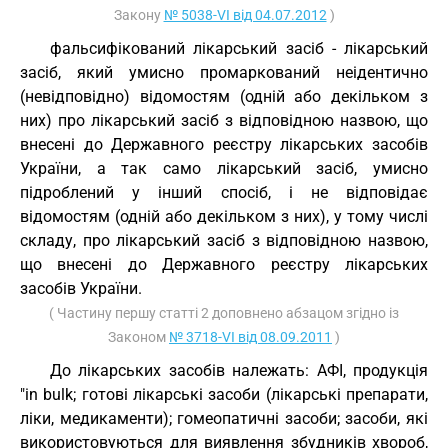
Закону
№ 5038-VI від 04.07.2012
)
фальсифікований лікарський засіб - лікарський
засіб, який умисно промаркований неідентично
(невідповідно) відомостям (одній або декільком з
них) про лікарський засіб з відповідною назвою, що
внесені до Державного реєстру лікарських засобів
України, а так само лікарський засіб, умисно
підроблений у інший спосіб, і не відповідає
відомостям (одній або декільком з них), у тому числі
складу, про лікарський засіб з відповідною назвою,
що внесені до Державного реєстру лікарських
засобів України.
( Частину першу статті 2 доповнено абзацом згідно із
Законом
№ 3718-VI від 08.09.2011
)
До лікарських засобів належать: АФІ, продукція
"in bulk; готові лікарські засоби (лікарські препарати,
ліки, медикаменти); гомеопатичні засоби; засоби, які
використовуються для виявлення збудників хвороб,