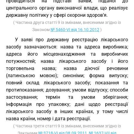
проводиться на підставі заяви, поданої до
центрального органу виконавчої влади, що реалізує
державну політику у сфері охорони здоров’я.
( Частина друга статті 9 із змінами, внесеними згідно із
Законом
№ 5460-VI від 16.10.2012
)
У заяві про державну реєстрацію лікарського
засобу зазначаються: назва та адреса виробника;
адреса його місцезнаходження та виробничих
потужностей; назва лікарського засобу і його
торговельна назва; назва діючої речовини
(латинською мовою); синоніми; форма випуску;
повний склад лікарського засобу; показання та
протипоказання; дозування; умови відпуску; способи
застосування; термін та умови зберігання;
інформація про упаковку; дані щодо реєстрації
лікарського засобу в інших країнах, у тому числі
назва країни, номер і дата реєстрації.
( Частина третя статті 9 із змінами, внесеними згідно із
Законами
№ 3718-VI від 08.09.2011
,
№ 1637-VII від