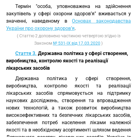
Термін "особа, уповноважена на здійснення
закупівель у сфері охорони здоров’я" вживається у
значенні, наведеному в
Основах законодавства
України про охорону здоров’я
.
( Статтю 2 доповнено частиною четвертою згідно із
Законом
№ 531-IX від 17.03.2020
)
Стаття 3.
Державна політика у сфері створення,
виробництва, контролю якості та реалізації
лікарських засобів
Державна політика у сфері створення,
виробництва, контролю якості та реалізації
лікарських засобів спрямовується на підтримку
наукових досліджень, створення та впровадження
нових технологій, а також розвиток виробництва
високоефективних та безпечних лікарських засобів,
забезпечення потреб населення ліками належної
якості та в необхідному асортименті шляхом ведення