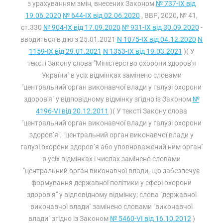
з урахуванням змін, внесених Законом
№ 737-IX від
19.06.2020
№ 644-IX від 02.06.2020
, ВВР, 2020, № 41,
ст.330
№ 904-IX від 17.09.2020
№ 931-IX від 30.09.2020
-
вводиться в дію з 25.01.2021
N 1075-IX від 04.12.2020
N
1159-IX від 29.01.2021
N 1353-IX від 19.03.2021
)( У
тексті Закону слова "Міністерство охорони здоров'я
України" в усіх відмінках замінено словами
"центральний орган виконавчої влади у галузі охорони
здоров'я" у відповідному відмінку згідно із Законом
№
4196-VI від 20.12.2011
)( У тексті Закону слова
"центральний орган виконавчої влади у галузі охорони
здоров’я", "центральний орган виконавчої влади у
галузі охорони здоров’я або уповноважений ним орган"
в усіх відмінках і числах замінено словами
"центральний орган виконавчої влади, що забезпечує
формування державної політики у сфері охорони
здоров’я" у відповідному відмінку; слова "державної
виконавчої влади" замінено словами "виконавчої
влади" згідно із Законом
№ 5460-VI від 16.10.2012
)