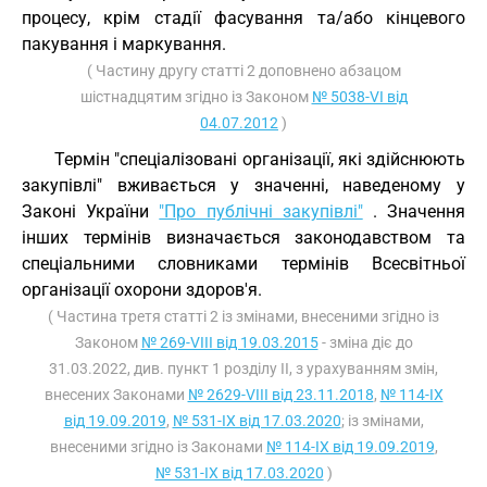
процесу, крім стадії фасування та/або кінцевого
пакування і маркування.
( Частину другу статті 2 доповнено абзацом
шістнадцятим згідно із Законом
№ 5038-VI від
04.07.2012
)
Термін "спеціалізовані організації, які здійснюють
закупівлі" вживається у значенні, наведеному у
Законі України
"Про публічні закупівлі"
. Значення
інших термінів визначається законодавством та
спеціальними словниками термінів Всесвітньої
організації охорони здоров'я.
( Частина третя статті 2 із змінами, внесеними згідно із
Законом
№ 269-VIII від 19.03.2015
- зміна діє до
31.03.2022, див. пункт 1 розділу II, з урахуванням змін,
внесених Законами
№ 2629-VIII від 23.11.2018
,
№ 114-IX
від 19.09.2019
,
№ 531-IX від 17.03.2020
; із змінами,
внесеними згідно із Законами
№ 114-IX від 19.09.2019
,
№ 531-IX від 17.03.2020
)