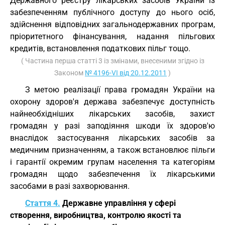
Державного реєстру лікарських засобів України із
забезпеченням публічного доступу до нього осіб,
здійснення відповідних загальнодержавних програм,
пріоритетного фінансування, надання пільгових
кредитів, встановлення податкових пільг тощо.
( Частина перша статті 3 із змінами, внесеними згідно із
Законом
№ 4196-VI від 20.12.2011
)
З метою реалізації права громадян України на
охорону здоров'я держава забезпечує доступність
найнеобхідніших лікарських засобів, захист
громадян у разі заподіяння шкоди їх здоров'ю
внаслідок застосування лікарських засобів за
медичним призначенням, а також встановлює пільги
і гарантії окремим групам населення та категоріям
громадян щодо забезпечення їх лікарськими
засобами в разі захворювання.
Стаття 4.
Державне управління у сфері
створення, виробництва, контролю якості та