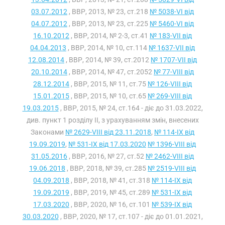
03.07.2012
, ВВР, 2013, № 23, ст.218
№ 5038-VI від
04.07.2012
, ВВР, 2013, № 23, ст.225
№ 5460-VI від
16.10.2012
, ВВР, 2014, № 2-3, ст.41
№ 183-VII від
04.04.2013
, ВВР, 2014, № 10, ст.114
№ 1637-VII від
12.08.2014
, ВВР, 2014, № 39, ст.2012
№ 1707-VII від
20.10.2014
, ВВР, 2014, № 47, ст.2052
№ 77-VIII від
28.12.2014
, ВВР, 2015, № 11, ст.75
№ 126-VIII від
15.01.2015
, ВВР, 2015, № 10, ст.65
№ 269-VIII від
19.03.2015
, ВВР, 2015, № 24, ст.164 - діє до 31.03.2022,
див. пункт 1 розділу II, з урахуванням змін, внесених
Законами
№ 2629-VIII від 23.11.2018
,
№ 114-IX від
19.09.2019
,
№ 531-IX від 17.03.2020
№ 1396-VIII від
31.05.2016
, ВВР, 2016, № 27, ст.52
№ 2462-VIII від
19.06.2018
, ВВР, 2018, № 39, ст.285
№ 2519-VIII від
04.09.2018
, ВВР, 2018, № 41, ст.318
№ 114-IX від
19.09.2019
, ВВР, 2019, № 45, ст.289
№ 531-IX від
17.03.2020
, ВВР, 2020, № 16, ст.101
№ 539-IX від
30.03.2020
, ВВР, 2020, № 17, ст.107 - діє до 01.01.2021,