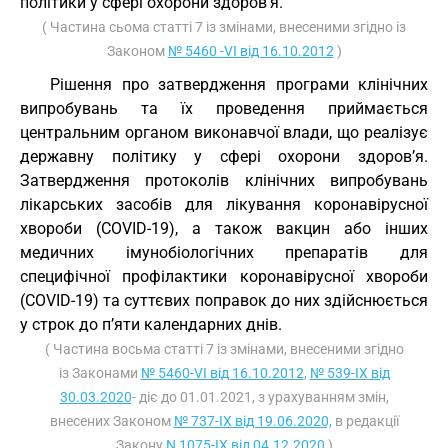
політики у сфері охорони здоров’я.
( Частина сьома статті 7 із змінами, внесеними згідно із
Законом
№ 5460 -VI від 16.10.2012
)
Рішення про затвердження програми клінічних
випробувань та їх проведення приймається
центральним органом виконавчої влади, що реалізує
державну політику у сфері охорони здоров’я.
Затвердження протоколів клінічних випробувань
лікарських засобів для лікування коронавірусної
хвороби (COVID-19), а також вакцин або інших
медичних імунобіологічних препаратів для
специфічної профілактики коронавірусної хвороби
(COVID-19) та суттєвих поправок до них здійснюється
у строк до п’яти календарних днів.
( Частина восьма статті 7 із змінами, внесеними згідно
із Законами
№ 5460-VI від 16.10.2012
,
№ 539-IX від
30.03.2020
- діє до 01.01.2021, з урахуванням змін,
внесених Законом
№ 737-IX від 19.06.2020,
в редакції
Закону
N 1075-IX від 04.12.2020
)