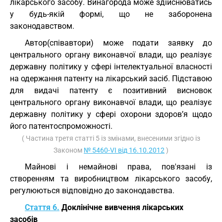
лікарського засобу. Винагорода може здійснюватись
у будь-якій формі, що не заборонена
законодавством.
Автор(співавтори) може подати заявку до
центрального органу виконавчої влади, що реалізує
державну політику у сфері інтелектуальної власності
на одержання патенту на лікарський засіб. Підставою
для видачі патенту є позитивний висновок
центрального органу виконавчої влади, що реалізує
державну політику у сфері охорони здоров’я щодо
його патентоспроможності.
( Частина третя статті 5 із змінами, внесеними згідно із
Законом
№ 5460-VI від 16.10.2012
)
Майнові і немайнові права, пов'язані із
створенням та виробництвом лікарського засобу,
регулюються відповідно до законодавства.
Стаття 6.
Доклінічне вивчення лікарських
засобів