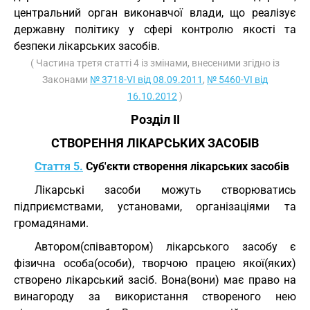
центральний орган виконавчої влади, що реалізує
державну політику у сфері контролю якості та
безпеки лікарських засобів.
( Частина третя статті 4 із змінами, внесеними згідно із
Законами
№ 3718-VI від 08.09.2011
,
№ 5460-VI від
16.10.2012
)
Розділ II
СТВОРЕННЯ ЛІКАРСЬКИХ ЗАСОБІВ
Стаття 5.
Суб'єкти створення лікарських засобів
Лікарські засоби можуть створюватись
підприємствами, установами, організаціями та
громадянами.
Автором(співавтором) лікарського засобу є
фізична особа(особи), творчою працею якої(яких)
створено лікарський засіб. Вона(вони) має право на
винагороду за використання створеного нею