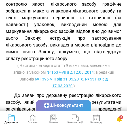
контролю якості лікарського засобу; графічне
зображення макета упаковки лікарського засобу та
текст маркування первинної та вторинної (за
наявності) упаковок, викладений мовою для
маркування лікарських засобів відповідно до вимог
цього Закону; інструкція про застосування
лікарського засобу, викладена мовою відповідно до
вимог цього Закону; документ, що підтверджує
сплату реєстраційного збору.
( Частина четверта статті 9 із змінами, внесеними
згідно із Законом
№ 1637-VII від 12.08.2014
; в редакції
Законів
№ 1396-VIII від 31.05.2016
,
№ 531-IX від
17.03.2020
)
До заяви про державну реєстрацію лікарського
засобу, який підлягає закупівлі за результатами
ШІ-консультант
закупівельної процедури, проведеної
спеціалізованою організацією, яка здійснює
0
закупівлі, на виконання угоди щодо закупівлі між
Документи
Головна
Новини
Консультації
Календар
Сервіси