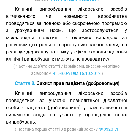
Клінічні випробування лікарських засобів
вітчизняного чи іноземного виробництва
проводяться за повною або скороченою програмою
з урахуванням норм, що застосовуються у
міжнародній практиці. В окремих випадках за
рішенням центрального органу виконавчої влади, що
реалізує державну політику у сфері охорони здоров’я
клінічні випробування можуть не проводитися.
( Частина дев'ята статті 7 із змінами, внесеними згідно
із Законом
№ 5460-VI від 16.10.2012
)
Стаття 8.
Захист прав пацієнта (добровольця)
Клінічні випробування лікарських засобів
проводяться за участю повнолітньої дієздатної
особи - пацієнта (добровольця) у разі наявності її
письмової згоди на участь у проведенні таких
випробувань.
( Частина перша статті 8 в редакції Закону
№ 3323-VI