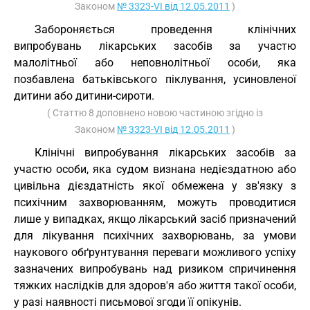
Законом
№ 3323-VI від 12.05.2011
)
Забороняється проведення клінічних
випробувань лікарських засобів за участю
малолітньої або неповнолітньої особи, яка
позбавлена батьківського піклування, усиновленої
дитини або дитини-сироти.
( Статтю 8 доповнено новою частиною згідно із
Законом
№ 3323-VI від 12.05.2011
)
Клінічні випробування лікарських засобів за
участю особи, яка судом визнана недієздатною або
цивільна дієздатність якої обмежена у зв'язку з
психічним захворюванням, можуть проводитися
лише у випадках, якщо лікарський засіб призначений
для лікування психічних захворювань, за умови
наукового обґрунтування переваги можливого успіху
зазначених випробувань над ризиком спричинення
тяжких наслідків для здоров'я або життя такої особи,
у разі наявності письмової згоди її опікунів.