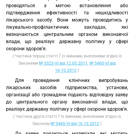
проводяться з метою встановлення або
підтвердження ефективності та нешкідливості
лікарського засобу. Вони можуть проводитись у
лікувально-профілактичних закладах, які
визначаються центральним органом виконавчої
влади, що реалізує державну політику у сфері
охорони здоров’я.
( Частина перша статті 7 із змінами, внесеними згідно із
Законами
№ 3323-VI від 12.05.2011
,
№ 5460-VI від
16.10.2012
)
Для проведення клінічних випробувань
лікарських засобів підприємства, установи,
організації або громадяни подають відповідну заяву
до центрального органу виконавчої влади, що
реалізує державну політику у сфері охорони здоров’я.
( Частина друга статті 7 із змінами, внесеними згідно із
Законом
№ 5460-VI від 16.10.2012
)
До заяви додаються матеріали, які містять