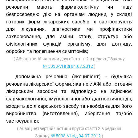
речовини мають фармакологічну чи іншу
безпосередню дію на організм людини, у складі
готових форм лікарських засобів їх застосовують
для лікування, діагностики чи профілактики
захворювання, для зміни стану, структур або
фізіологічних функцій організму, для догляду,
обробки та полегшення симптомів;
( Абзац третій частини другої статті 2 в редакції Закону
№ 5038-VI від 04.07.2012
)
допоміжна речовина (ексципієнт) - будь-яка
речовина лікарської форми, яка не є АФІ або готовим
лікарським засобом та відповідно не здійснює
фармакологічної, імунологічної або діагностичної дії,
входить до лікарського засобу та необхідна для його
виробництва (виготовлення), зберігання та/або
застосування;
( Абзац четвертий частини другої статті 2 в редакції
Закону
№ 5038-VI від 04.07.2012
)