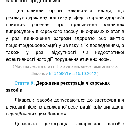
законного представника.
Центральний орган виконавчої влади, що
реалізує державну політику у сфері охорони здоров’я
приймає рішення про припинення клінічних
випробувань лікарського засобу чи окремих їх етапів
у разі виникнення загрози здоров'ю або життю
пацієнта(добровольця) у зв'язку з їх проведенням, а
також у разі відсутності чи недостатньої
ефективності його дії, порушення етичних норм.
( Часина десята статті 8 із змінами, внесеними згідно із
Законом
№ 5460-VI від 16.10.2012
)
Стаття 9.
Державна реєстрація лікарських
засобів
Лікарські засоби допускаються до застосування
в Україні після їх державної реєстрації, крім випадків,
передбачених цим Законом.
Державна реєстрація лікарських засобів