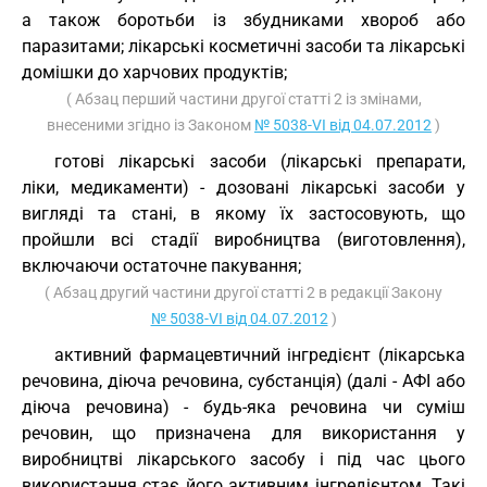
а також боротьби із збудниками хвороб або
паразитами; лікарські косметичні засоби та лікарські
домішки до харчових продуктів;
( Абзац перший частини другої статті 2 із змінами,
внесеними згідно із Законом
№ 5038-VI від 04.07.2012
)
готові лікарські засоби (лікарські препарати,
ліки, медикаменти) - дозовані лікарські засоби у
вигляді та стані, в якому їх застосовують, що
пройшли всі стадії виробництва (виготовлення),
включаючи остаточне пакування;
( Абзац другий частини другої статті 2 в редакції Закону
№ 5038-VI від 04.07.2012
)
активний фармацевтичний інгредієнт (лікарська
речовина, діюча речовина, субстанція) (далі - АФІ або
діюча речовина) - будь-яка речовина чи суміш
речовин, що призначена для використання у
виробництві лікарського засобу і під час цього
використання стає його активним інгредієнтом. Такі