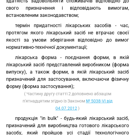
здатність задовольняти споживачів відповідно до
свого призначення і відповідають вимогам,
встановленим законодавством;
термін придатності лікарських засобів - час,
протягом якого лікарський засіб не втрачає своєї
якості за умови зберігання відповідно до вимог
нормативно-технічної документації;
лікарська форма - поєднання форми, в якій
лікарський засіб представлений виробником (форма
випуску), а також форми, в якій лікарський засіб
призначений для застосування, включаючи фізичну
форму (форма застосування);
( Частину другу статті 2 доповнено абзацом
п'ятнадцятим згідно із Законом
№ 5038-VI від
04.07.2012
)
продукція "in bulk" - будь-який лікарський засіб,
призначений для виробництва готового лікарського
засобу, який пройшов усі стадії технологічного