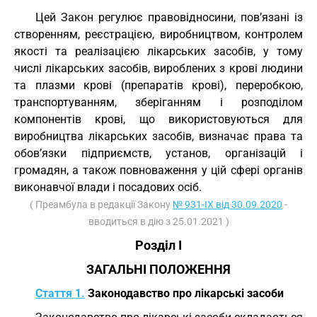
Цей Закон регулює правовідносини, пов’язані із
створенням, реєстрацією, виробництвом, контролем
якості та реалізацією лікарських засобів, у тому
числі лікарських засобів, вироблених з крові людини
та плазми крові (препаратів крові), переробкою,
транспортуванням, зберіганням і розподілом
компонентів крові, що використовуються для
виробництва лікарських засобів, визначає права та
обов’язки підприємств, установ, організацій і
громадян, а також повноваження у цій сфері органів
виконавчої влади і посадових осіб.
( Преамбула в редакції Закону
№ 931-IX від 30.09.2020
-
вводиться в дію з 25.01.2021 )
Розділ I
ЗАГАЛЬНІ ПОЛОЖЕННЯ
Стаття 1.
Законодавство про лікарські засоби