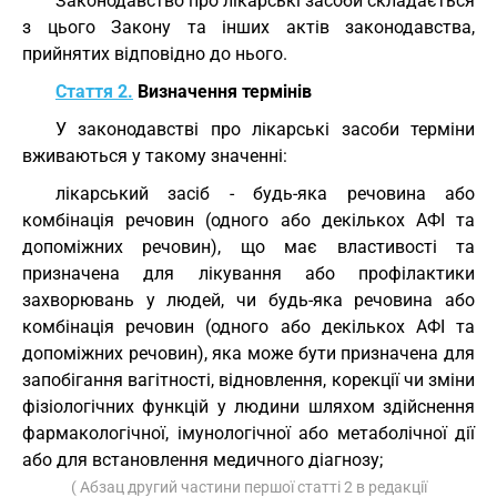
Законодавство про лікарські засоби складається
з цього Закону та інших актів законодавства,
прийнятих відповідно до нього.
Стаття 2.
Визначення термінів
У законодавстві про лікарські засоби терміни
вживаються у такому значенні:
лікарський засіб - будь-яка речовина або
комбінація речовин (одного або декількох АФІ та
допоміжних речовин), що має властивості та
призначена для лікування або профілактики
захворювань у людей, чи будь-яка речовина або
комбінація речовин (одного або декількох АФІ та
допоміжних речовин), яка може бути призначена для
запобігання вагітності, відновлення, корекції чи зміни
фізіологічних функцій у людини шляхом здійснення
фармакологічної, імунологічної або метаболічної дії
або для встановлення медичного діагнозу;
( Абзац другий частини першої статті 2 в редакції