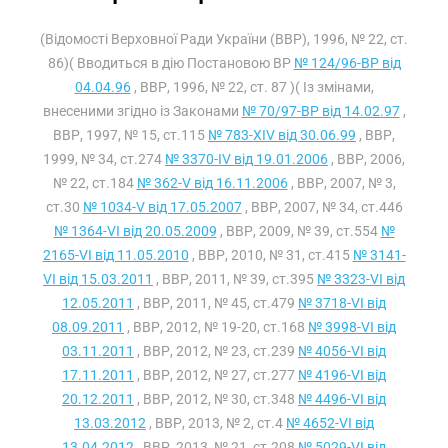
(Відомості Верховної Ради України (ВВР), 1996, № 22, ст.
86)( Вводиться в дію Постановою ВР
№ 124/96-ВР від
04.04.96
, ВВР, 1996, № 22, ст. 87 )( Із змінами,
внесеними згідно із Законами
№ 70/97-ВР від 14.02.97
,
ВВР, 1997, № 15, ст.115
№ 783-XIV від 30.06.99
, ВВР,
1999, № 34, ст.274
№ 3370-IV від 19.01.2006
, ВВР, 2006,
№ 22, ст.184
№ 362-V від 16.11.2006
, ВВР, 2007, № 3,
ст.30
№ 1034-V від 17.05.2007
, ВВР, 2007, № 34, ст.446
№ 1364-VI від 20.05.2009
, ВВР, 2009, № 39, ст.554
№
2165-VI від 11.05.2010
, ВВР, 2010, № 31, ст.415
№ 3141-
VI від 15.03.2011
, ВВР, 2011, № 39, ст.395
№ 3323-VI від
12.05.2011
, ВВР, 2011, № 45, ст.479
№ 3718-VI від
08.09.2011
, ВВР, 2012, № 19-20, ст.168
№ 3998-VI від
03.11.2011
, ВВР, 2012, № 23, ст.239
№ 4056-VI від
17.11.2011
, ВВР, 2012, № 27, ст.277
№ 4196-VI від
20.12.2011
, ВВР, 2012, № 30, ст.348
№ 4496-VI від
13.03.2012
, ВВР, 2013, № 2, ст.4
№ 4652-VI від
13.04.2012
, ВВР, 2013, № 21, ст.208
№ 5029-VI від