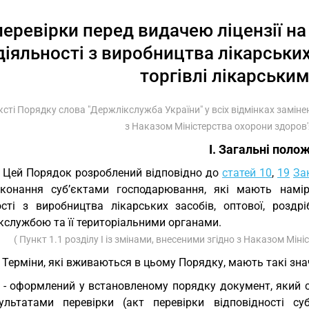
перевірки перед видачею ліцензії н
діяльності з виробництва лікарських 
торгівлі лікарськи
ексті Порядку слова "Держлікслужба України" у всіх відмінках замін
з Наказом Міністерства охорони здоров
І. Загальні поло
. Цей Порядок розроблений відповідно до
статей 10
,
19
За
конання суб’єктами господарювання, які мають намір
ості з виробництва лікарських засобів, оптової, роздрі
кслужбою та її територіальними органами.
( Пункт 1.1 розділу I із змінами, внесеними згідно з Наказом Мін
. Терміни, які вживаються в цьому Порядку, мають такі зна
 - оформлений у встановленому порядку документ, який
ультатами перевірки (акт перевірки відповідності с