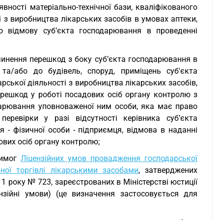
вності матеріально-технічної бази, кваліфікованого
 з виробництва лікарських засобів в умовах аптеки,
ро відмову суб’єкта господарювання в проведенні
вчинення перешкод з боку суб’єкта господарювання в
та/або до будівель, споруд, приміщень суб'єкта
ської діяльності з виробництва лікарських засобів,
перешкод у роботі посадових осіб органу контролю з
дарювання уповноваженої ним особи, яка має право
еревірки у разі відсутності керівника суб’єкта
 - фізичної особи - підприємця, відмова в наданні
ових осіб органу контролю;
вимог
Ліцензійних умов провадження господарської
бної торгівлі лікарськими засобами
, затверджених
1 року № 723, зареєстрованих в Міністерстві юстиції
зійні умови) (це визначення застосовується для