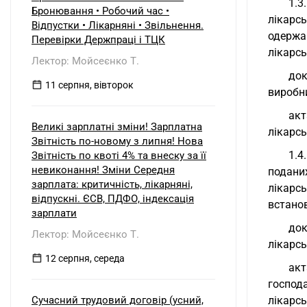
б) нерезидентом?
1.3
Бронювання • Робочий час •
лікарс
Відпустки • Лікарняні • Звільнення.
одержа
Перевірки Держпраці і ТЦК
лікарс
Лектор: Мойсеєнко Т.
док
11 серпня, вівторок
виробни
акт
Великі зарплатні зміни! Зарплатна
лікарсь
Звітність по-новому з липня! Нова
1.4
Звітність по квоті 4% та внеску за її
невиконання! Зміни Середня
подани
зарплата: критичність, лікарняні,
лікарс
відпускні. ЄСВ, ПДФО, індексація
встано
зарплати
док
Лектор: Мойсеєнко Т.
лікарсь
12 серпня, середа
акт
господ
Сучасний трудовий договір (усний,
лікарсь