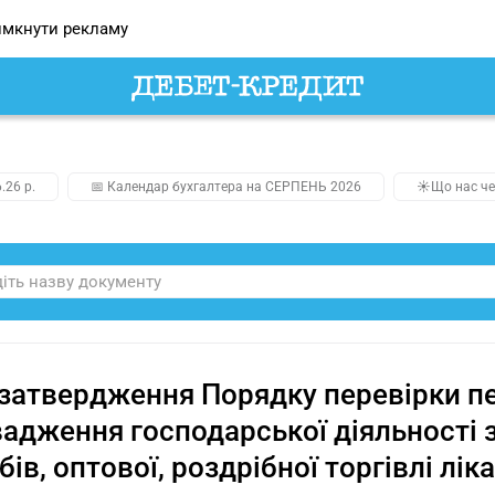
мкнути рекламу
.26 р.
📅 Календар бухгалтера на СЕРПЕНЬ 2026
☀️Що нас че
затвердження Порядку перевірки пе
адження господарської діяльності 
бів, оптової, роздрібної торгівлі л