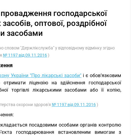
а провадження господарської
засобів, оптової, роздрібної
ми засобами
ено словом "Держлікслужба" у відповідному відмінку згідно
'я
№ 1197 від 09.11.2016
)
ження
кону України "Про лікарські засоби"
і є обов’язковим
 отримати ліцензію на здійснення господарської
бної торгівлі лікарськими засобами або її копію,
істерства охорони здоров'я
№ 1197 від 09.11.2016
)
чення:
 складається посадовими особами органів контролю
уб’єкта господарювання встановленим вимогам з