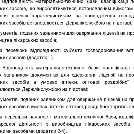
. Відповідність матеріально-технічної бази, кваліфікац
ьких засобів, що вироблятимуться, встановленим вимогам
ння ліцензії характеристикам на провадження господ
ьких засобів встановлюється Держлікслужбою на підставі:
ументів, поданих заявником для одержання ліцензії на п
цтва лікарських засобів;
а перевірки відповідності суб’єкта господарювання в
ких засобів (додаток 1).
. Відповідність матеріально-технічної бази, кваліфіка
х заявником документах для одержання ліцензії на про
ьких засобів в умовах аптеки, оптової, роздрібної 
влюється Держлікслужбою на підставі:
ументів, поданих заявником для одержання ліцензії на п
ких засобів в умовах аптеки, оптової, роздрібної торгівлі 
а перевірки наявності матеріально-технічної бази, квал
арської діяльності з виробництва лікарських засобів 
кими засобами (додатки 2-4).