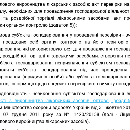
ового виробництва лікарських засобів; акт перевірки ная
лу, необхідних для провадження господарської діяльності
ї та роздрібної торгівлі лікарськими засобами; акт п
ки органом контролю (додаток 5));
мова суб’єкта господарювання у проведенні перевірки - 
і посадових осіб органу контролю на його територію 
арювання, які використовуються для провадження господар
ї, роздрібної торгівлі лікарськими засобами, створення 
уб’єкта господарювання, непризначення суб’єктом госпо
авляти суб’єкта господарювання під час проведення п
арювання (юридичної особи) або суб’єкта господарювання
тів, інформації щодо предмета перевірки на вимогу посад
ідповідність - невиконання суб’єктом господарювання 
ості з виробництва лікарських засобів, оптової, роздрі
 Міністерства охорони здоров'я України від 31 жовтня 201
и 07 грудня 2011 року за № 1420/20158 (далі - Ліцен
лового виробництва лікарських засобів).