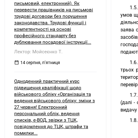
письмовий, електронний). Як
1.5
перевести працівників на письмові
умов щ
трудові договори без порушення
діяльно
законодавства. Трудові функції і
компетентності на основі
заява с
професійного стандарту без
засобі
дублювання посадової інструкції...
господа
Лектор: Мойсеєнко Т.
подают
1.6
14 серпня, пʼятниця
трьох 
терито
Одноденний практичний курс
перевір
підвищення кваліфікації щодо
військового обліку «Організація та
1.7
ведення військового обліку: зміни з
(далі 
27 червня! Електронний
видачу 
персональний облік, ведення
списків, е-ВОД, звірки з ТЦК,
1.8
повідомлення до ТЦК, штрафи та
помилки...