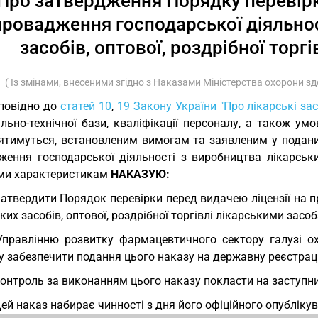
Про затвердження Порядку перевірк
провадження господарської діяльнос
засобів, оптової, роздрібної торг
( Із змінами, внесеними згідно з Наказами Міністерства охорони з
повідно до
статей 10
,
19
Закону України "Про лікарські за
ально-технічної бази, кваліфікації персоналу, а також у
ятимуться, встановленим вимогам та заявленим у подани
ження господарської діяльності з виробництва лікарських
ми характеристикам
НАКАЗУЮ:
Затвердити Порядок перевірки перед видачею ліцензії на 
ких засобів, оптової, роздрібної торгівлі лікарськими засо
Управлінню розвитку фармацевтичного сектору галузі о
 забезпечити подання цього наказу на державну реєстраці
Контроль за виконанням цього наказу покласти на заступни
Цей наказ набирає чинності з дня його офіційного опубліку