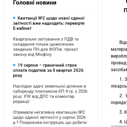
Головні новини
Квитанції №2 щодо нової єдиної
звітності вже надходять: перевірте
Е-кабінет
Квартальне звітування з ПДВ та
Від
складання тільки щомісячних
матері
зведених ПН для ФОПів: проєкт
закону від Мінфіну
виробл
провад
19 серпня – граничний строк
засоба
сплати податків за ІI квартал 2026
року
1. 
лікарсь
Наслідки здачі земельної ділянки в
суборенду платником ЄП 4 гр. у 2026
2. 
році: ІПК від ДПС та коментар
редакції
порядку
3. 
Отримали негативну квитанцію №2
щодо єдиної звітності у серпні 2026
4. 
р.? Покрокова інструкція, що робити