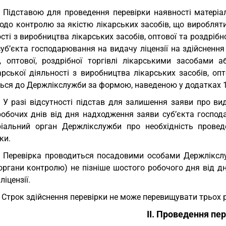
. Підставою для проведення перевірки наявності матеріаль
одо контролю за якістю лікарських засобів, що вироблят
сті з виробництва лікарських засобів, оптової та роздрібно
уб’єкта господарювання на видачу ліцензії на здійснення
в, оптової, роздрібної торгівлі лікарськими засобами а
рської діяльності з виробництва лікарських засобів, опт
ься до Держлікслужби за формою, наведеною у додатках 1
. У разі відсутності підстав для залишення заяви про в
робочих днів від дня надходження заяви суб’єкта господ
ріальний орган Держлікслужби про необхідність провед
ки.
. Перевірка проводиться посадовими особами Держліксл
- органи контролю) не пізніше шостого робочого дня від 
ліцензії.
. Строк здійснення перевірки не може перевищувати трьох 
ІІ. Проведення пе