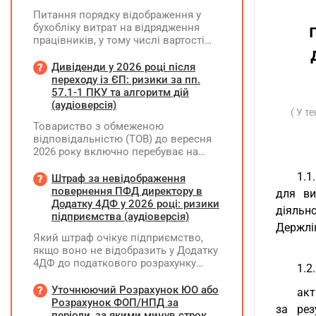
Питання порядку відображення у
бухобліку витрат на відрядження
працівників, у тому числі вартості
проживання в готелі, яке сплачено з
карткового рахунку працівника та
Дивіденди у 2026 році після
підтвердження таких операцій
переходу із ЄП: ризики за пп.
первинними документами, належать
57.1-1 ПКУ та алгоритм дій
до компетенції Мінфіну
(аудіоверсія)
( У т
Товариство з обмеженою
відповідальністю (ТОВ) до вересня
2026 року включно перебуває на
спрощеній системі оподаткування
1.1
(єдиний податок, 3 група, ставка 5%,
Штраф за невідображення
неплатник ПДВ). З 1 жовтня 2026
повернення ПФД директору в
для ви
року підприємство переходить на
Додатку 4ДФ у 2026 році: ризики
діяльн
загальну систему оподаткування
підприємства (аудіоверсія)
Держлі
(стає платником податку на
Який штраф очікує підприємство,
прибуток). За результатами
якщо воно не відобразить у Додатку
діяльності у періоді 2024–2025 років
4ДФ до податкового розрахунку
(під час перебування на спрощеній
1.2
повернення поворотної фінансової
системі) підприємство отримало
допомоги (ПФД) директору?
Уточнюючий Розрахунок ЮО або
чистий прибуток, сума
акт
Розрахунок ФОП/НПД за
нерозподіленого прибутку в балансі
за рез
періоди, за якими минув строк