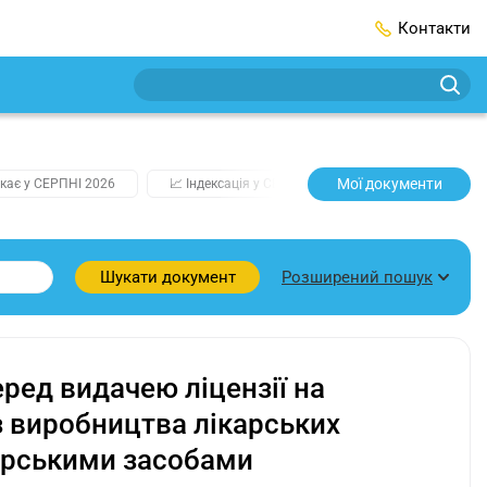
Контакти
Мої документи
кає у СЕРПНІ 2026
📈 Індексація у СЕРПНІ
2️⃣0️⃣2️⃣7️⃣ Усі клю
Розширений пошук
Шукати документ
ред видачею ліцензії на
з виробництва лікарських
ікарськими засобами