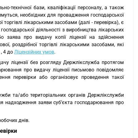
но-технічної бази, кваліфікації персоналу, а також
имуться, необхідних для провадження господарської
ї торгівлі лікарськими засобами (далі - перевірка), є
 господарської діяльності з виробництва лікарських
бо заява про видачу копії ліцензії на здійснення
ової, роздрібної торгівлі лікарськими засобами, які
, 4 до
Ліцензійних умов
.
идачу ліцензії без розгляду Держлікслужба протягом
арювання про видачу ліцензії письмово повідомляє
ення перевірки або організовує проведення такої
ужби та/або територіальних органів Держлікслужби
дня надходження заяви суб’єкта господарювання про
робочих днів.
ревірки