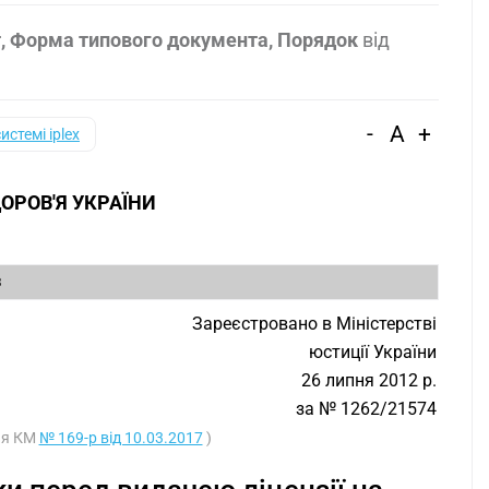
т, Форма типового документа, Порядок
від
-
A
+
системі iplex
ОРОВ'Я УКРАЇНИ
3
Зареєстровано в Міністерстві
юстиції України
26 липня 2012 р.
за № 1262/21574
ня КМ
№ 169-р від 10.03.2017
)