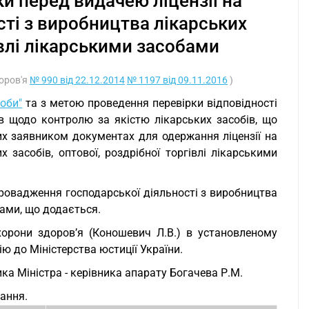
и перед видачею ліцензії на
ті з виробництва лікарських
івлі лікарськими засобами
доров'я
№ 990 від 22.12.2014
№ 1197 від 09.11.2016
)
соби"
та з метою проведення перевірки відповідності
мов щодо контролю за якістю лікарських засобів, що
х заявником документах для одержання ліцензії на
 засобів, оптової, роздрібної торгівлі лікарськими
провадження господарської діяльності з виробництва
бами, що додається.
хорони здоров’я (Коношевич Л.В.) в установленому
ю до Міністерства юстиції України.
ка Міністра - керівника апарату Богачева Р.М.
вання.