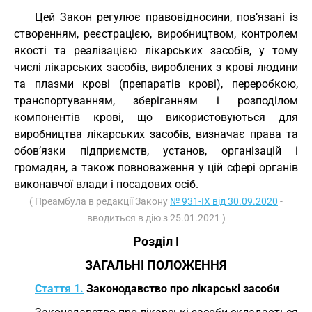
Цей Закон регулює правовідносини, пов’язані із
створенням, реєстрацією, виробництвом, контролем
якості та реалізацією лікарських засобів, у тому
числі лікарських засобів, вироблених з крові людини
та плазми крові (препаратів крові), переробкою,
транспортуванням, зберіганням і розподілом
компонентів крові, що використовуються для
виробництва лікарських засобів, визначає права та
обов’язки підприємств, установ, організацій і
громадян, а також повноваження у цій сфері органів
виконавчої влади і посадових осіб.
( Преамбула в редакції Закону
№ 931-IX від 30.09.2020
-
вводиться в дію з 25.01.2021 )
Розділ I
ЗАГАЛЬНІ ПОЛОЖЕННЯ
Стаття 1.
Законодавство про лікарські засоби