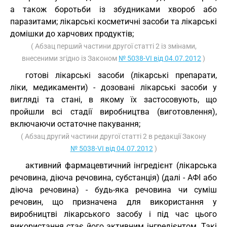
а також боротьби із збудниками хвороб або
паразитами; лікарські косметичні засоби та лікарські
домішки до харчових продуктів;
( Абзац перший частини другої статті 2 із змінами,
внесеними згідно із Законом
№ 5038-VI від 04.07.2012
)
готові лікарські засоби (лікарські препарати,
ліки, медикаменти) - дозовані лікарські засоби у
вигляді та стані, в якому їх застосовують, що
пройшли всі стадії виробництва (виготовлення),
включаючи остаточне пакування;
( Абзац другий частини другої статті 2 в редакції Закону
№ 5038-VI від 04.07.2012
)
активний фармацевтичний інгредієнт (лікарська
речовина, діюча речовина, субстанція) (далі - АФІ або
діюча речовина) - будь-яка речовина чи суміш
речовин, що призначена для використання у
виробництві лікарського засобу і під час цього
використання стає його активним інгредієнтом. Такі