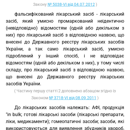
Закону
№ 5038-VI від 04.07.2012
)
фальсифікований лікарський засіб - лікарський
засіб, який умисно промаркований неідентично
(невідповідно) відомостям (одній або декільком з
них) про лікарський засіб з відповідною назвою, що
внесені до Державного реєстру лікарських засобів
України, а так само лікарський засіб, умисно
підроблений у інший спосіб, і не відповідає
відомостям (одній або декільком з них), у тому числі
складу, про лікарський засіб з відповідною назвою,
що внесені до Державного реєстру лікарських
засобів України.
( Частину першу статті 2 доповнено абзацом згідно із
Законом
№ 3718-VI від 08.09.2011
)
До лікарських засобів належать: АФІ, продукція
"in bulk; готові лікарські засоби (лікарські препарати,
ліки, медикаменти); гомеопатичні засоби; засоби, які
використовуються для виявлення збудників хвороб,