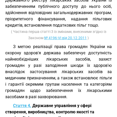
Державного реєстру лікарських засобів України із
забезпеченням публічного доступу до нього осіб,
здійснення відповідних загальнодержавних програм,
пріоритетного фінансування, надання пільгових
кредитів, встановлення податкових пільг тощо.
( Частина перша статті 3 із змінами, внесеними згідно із
Законом
№ 4196-VI від 20.12.2011
)
З метою реалізації права громадян України на
охорону здоров'я держава забезпечує доступність
найнеобхідніших лікарських засобів, захист
громадян у разі заподіяння шкоди їх здоров'ю
внаслідок застосування лікарських засобів за
медичним призначенням, а також встановлює пільги
і гарантії окремим групам населення та категоріям
громадян щодо забезпечення їх лікарськими
засобами в разі захворювання.
Стаття 4.
Державне управління у сфері
створення, виробництва, контролю якості та