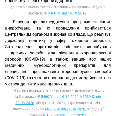
політики у сфері охорони здоров’я.
( Частина сьома статті 7 із змінами, внесеними згідно із
Законом
№ 5460 -VI від 16.10.2012
)
Рішення про затвердження програми клінічних
випробувань та їх проведення приймається
центральним органом виконавчої влади, що реалізує
державну політику у сфері охорони здоров’я.
Затвердження протоколів клінічних випробувань
лікарських засобів для лікування коронавірусної
хвороби (COVID-19), а також вакцин або інших
медичних імунобіологічних препаратів для
специфічної профілактики коронавірусної хвороби
(COVID-19) та суттєвих поправок до них здійснюється
у строк до п’яти календарних днів.
( Частина восьма статті 7 із змінами, внесеними згідно
із Законами
№ 5460-VI від 16.10.2012
,
№ 539-IX від
30.03.2020
- діє до 01.01.2021, з урахуванням змін,
внесених Законом
№ 737-IX від 19.06.2020,
в редакції
Закону
N 1075-IX від 04.12.2020
)