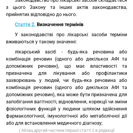
Законодавство про лікарські засоби складається
з цього Закону та інших актів законодавства,
прийнятих відповідно до нього.
Стаття 2.
Визначення термінів
У законодавстві про лікарські засоби терміни
вживаються у такому значенні:
лікарський засіб - будь-яка речовина або
комбінація речовин (одного або декількох АФІ та
допоміжних речовин), що має властивості та
призначена для лікування або профілактики
захворювань у людей, чи будь-яка речовина або
комбінація речовин (одного або декількох АФІ та
допоміжних речовин), яка може бути призначена для
запобігання вагітності, відновлення, корекції чи зміни
фізіологічних функцій у людини шляхом здійснення
фармакологічної, імунологічної або метаболічної дії
або для встановлення медичного діагнозу;
( Абзац другий частини першої статті 2 в редакції