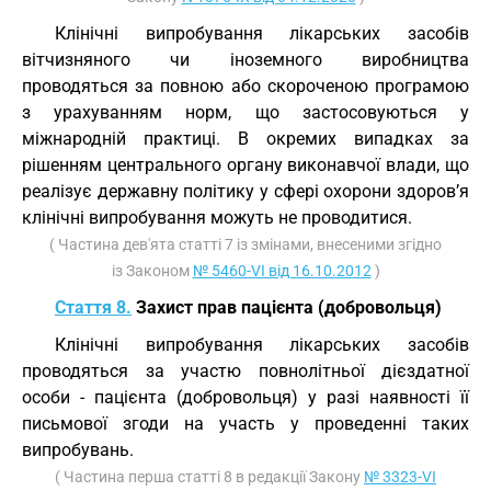
Клінічні випробування лікарських засобів
вітчизняного чи іноземного виробництва
проводяться за повною або скороченою програмою
з урахуванням норм, що застосовуються у
міжнародній практиці. В окремих випадках за
рішенням центрального органу виконавчої влади, що
реалізує державну політику у сфері охорони здоров’я
клінічні випробування можуть не проводитися.
( Частина дев'ята статті 7 із змінами, внесеними згідно
із Законом
№ 5460-VI від 16.10.2012
)
Стаття 8.
Захист прав пацієнта (добровольця)
Клінічні випробування лікарських засобів
проводяться за участю повнолітньої дієздатної
особи - пацієнта (добровольця) у разі наявності її
письмової згоди на участь у проведенні таких
випробувань.
( Частина перша статті 8 в редакції Закону
№ 3323-VI