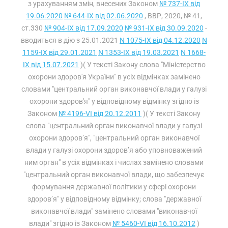
з урахуванням змін, внесених Законом
№ 737-IX від
19.06.2020
№ 644-IX від 02.06.2020
, ВВР, 2020, № 41,
ст.330
№ 904-IX від 17.09.2020
№ 931-IX від 30.09.2020
-
вводиться в дію з 25.01.2021
N 1075-IX від 04.12.2020
N
1159-IX від 29.01.2021
N 1353-IX від 19.03.2021
N 1668-
IX від 15.07.2021
)( У тексті Закону слова "Міністерство
охорони здоров'я України" в усіх відмінках замінено
словами "центральний орган виконавчої влади у галузі
охорони здоров'я" у відповідному відмінку згідно із
Законом
№ 4196-VI від 20.12.2011
)( У тексті Закону
слова "центральний орган виконавчої влади у галузі
охорони здоров’я", "центральний орган виконавчої
влади у галузі охорони здоров’я або уповноважений
ним орган" в усіх відмінках і числах замінено словами
"центральний орган виконавчої влади, що забезпечує
формування державної політики у сфері охорони
здоров’я" у відповідному відмінку; слова "державної
виконавчої влади" замінено словами "виконавчої
влади" згідно із Законом
№ 5460-VI від 16.10.2012
)