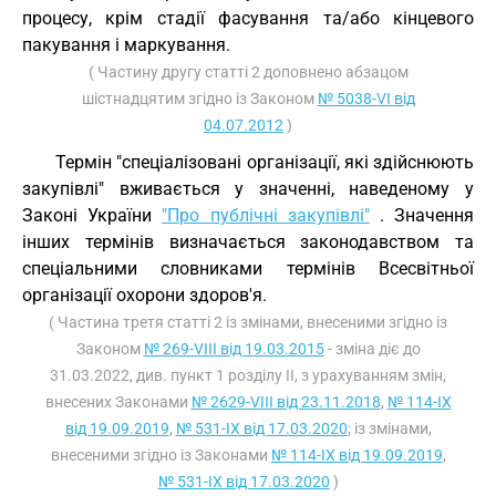
процесу, крім стадії фасування та/або кінцевого
пакування і маркування.
( Частину другу статті 2 доповнено абзацом
шістнадцятим згідно із Законом
№ 5038-VI від
04.07.2012
)
Термін "спеціалізовані організації, які здійснюють
закупівлі" вживається у значенні, наведеному у
Законі України
"Про публічні закупівлі"
. Значення
інших термінів визначається законодавством та
спеціальними словниками термінів Всесвітньої
організації охорони здоров'я.
( Частина третя статті 2 із змінами, внесеними згідно із
Законом
№ 269-VIII від 19.03.2015
- зміна діє до
31.03.2022, див. пункт 1 розділу II, з урахуванням змін,
внесених Законами
№ 2629-VIII від 23.11.2018
,
№ 114-IX
від 19.09.2019
,
№ 531-IX від 17.03.2020
; із змінами,
внесеними згідно із Законами
№ 114-IX від 19.09.2019
,
№ 531-IX від 17.03.2020
)