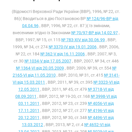
(Відомості Верховної Ради України (ВВР), 1996, № 22, ст.
86)( Вводиться в дію Постановою ВР
№ 124/96-ВР від
04.04.96
, ВВР, 1996, № 22, ст. 87 )( Із змінами,
внесеними згідно із Законами
№ 70/97-ВР від 14.02.97
,
ВВР, 1997, № 15, ст.115
№ 783-XIV від 30.06.99
, ВВР,
1999, № 34, ст.274
№ 3370-IV від 19.01.2006
, ВВР, 2006,
№ 22, ст.184
№ 362-V від 16.11.2006
, ВВР, 2007, № 3,
ст.30
№ 1034-V від 17.05.2007
, ВВР, 2007, № 34, ст.446
№ 1364-VI від 20.05.2009
, ВВР, 2009, № 39, ст.554
№
2165-VI від 11.05.2010
, ВВР, 2010, № 31, ст.415
№ 3141-
VI від 15.03.2011
, ВВР, 2011, № 39, ст.395
№ 3323-VI від
12.05.2011
, ВВР, 2011, № 45, ст.479
№ 3718-VI від
08.09.2011
, ВВР, 2012, № 19-20, ст.168
№ 3998-VI від
03.11.2011
, ВВР, 2012, № 23, ст.239
№ 4056-VI від
17.11.2011
, ВВР, 2012, № 27, ст.277
№ 4196-VI від
20.12.2011
, ВВР, 2012, № 30, ст.348
№ 4496-VI від
13.03.2012
, ВВР, 2013, № 2, ст.4
№ 4652-VI від
13.04.2012
, ВВР, 2013, № 21, ст.208
№ 5029-VI від