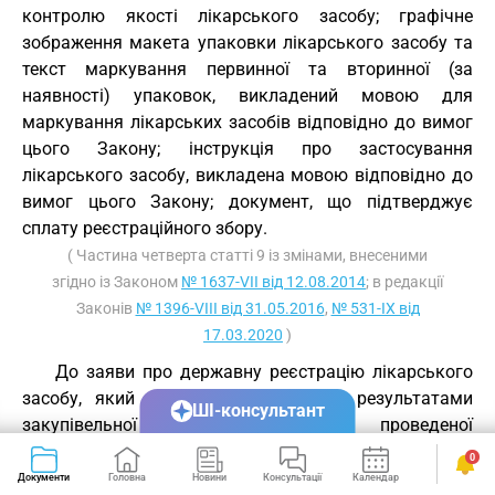
контролю якості лікарського засобу; графічне
зображення макета упаковки лікарського засобу та
текст маркування первинної та вторинної (за
наявності) упаковок, викладений мовою для
маркування лікарських засобів відповідно до вимог
цього Закону; інструкція про застосування
лікарського засобу, викладена мовою відповідно до
вимог цього Закону; документ, що підтверджує
сплату реєстраційного збору.
( Частина четверта статті 9 із змінами, внесеними
згідно із Законом
№ 1637-VII від 12.08.2014
; в редакції
Законів
№ 1396-VIII від 31.05.2016
,
№ 531-IX від
17.03.2020
)
До заяви про державну реєстрацію лікарського
засобу, який підлягає закупівлі за результатами
ШІ-консультант
закупівельної процедури, проведеної
спеціалізованою організацією, яка здійснює
0
закупівлі, на виконання угоди щодо закупівлі між
Документи
Головна
Новини
Консультації
Календар
Сервіси