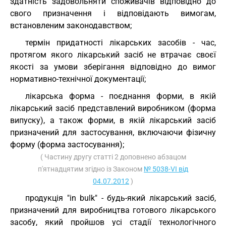
здатність задовольняти споживачів відповідно до
свого призначення і відповідають вимогам,
встановленим законодавством;
термін придатності лікарських засобів - час,
протягом якого лікарський засіб не втрачає своєї
якості за умови зберігання відповідно до вимог
нормативно-технічної документації;
лікарська форма - поєднання форми, в якій
лікарський засіб представлений виробником (форма
випуску), а також форми, в якій лікарський засіб
призначений для застосування, включаючи фізичну
форму (форма застосування);
( Частину другу статті 2 доповнено абзацом
п'ятнадцятим згідно із Законом
№ 5038-VI від
04.07.2012
)
продукція "in bulk" - будь-який лікарський засіб,
призначений для виробництва готового лікарського
засобу, який пройшов усі стадії технологічного