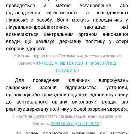
проводяться з метою встановлення або
підтвердження ефективності та нешкідливості
лікарського засобу. Вони можуть проводитись у
лікувально-профілактичних закладах, які
визначаються центральним органом виконавчої
влади, що реалізує державну політику у сфері
охорони здоров’я.
( Частина перша статті 7 із змінами, внесеними згідно із
Законами
№ 3323-VI від 12.05.2011
,
№ 5460-VI від
16.10.2012
)
Для проведення клінічних випробувань
лікарських засобів підприємства, установи,
організації або громадяни подають відповідну заяву
до центрального органу виконавчої влади, що
реалізує державну політику у сфері охорони здоров’я.
( Частина друга статті 7 із змінами, внесеними згідно із
Законом
№ 5460-VI від 16.10.2012
)
До заяви додаються матеріали, які містять