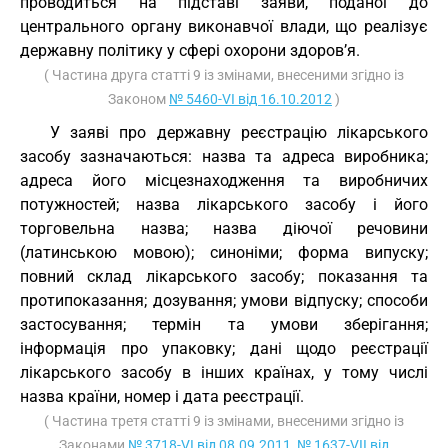
проводиться на підставі заяви, поданої до
центрального органу виконавчої влади, що реалізує
державну політику у сфері охорони здоров’я.
( Частина друга статті 9 із змінами, внесеними згідно із
Законом
№ 5460-VI від 16.10.2012
)
У заяві про державну реєстрацію лікарського
засобу зазначаються: назва та адреса виробника;
адреса його місцезнаходження та виробничих
потужностей; назва лікарського засобу і його
торговельна назва; назва діючої речовини
(латинською мовою); синоніми; форма випуску;
повний склад лікарського засобу; показання та
протипоказання; дозування; умови відпуску; способи
застосування; термін та умови зберігання;
інформація про упаковку; дані щодо реєстрації
лікарського засобу в інших країнах, у тому числі
назва країни, номер і дата реєстрації.
( Частина третя статті 9 із змінами, внесеними згідно із
Законами
№ 3718-VI від 08.09.2011
,
№ 1637-VII від