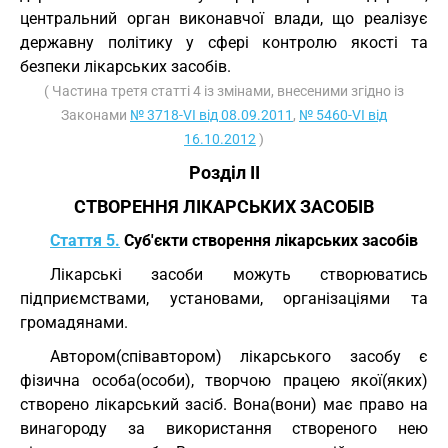
центральний орган виконавчої влади, що реалізує
державну політику у сфері контролю якості та
безпеки лікарських засобів.
( Частина третя статті 4 із змінами, внесеними згідно із
Законами
№ 3718-VI від 08.09.2011
,
№ 5460-VI від
16.10.2012
)
Розділ II
СТВОРЕННЯ ЛІКАРСЬКИХ ЗАСОБІВ
Стаття 5.
Суб'єкти створення лікарських засобів
Лікарські засоби можуть створюватись
підприємствами, установами, організаціями та
громадянами.
Автором(співавтором) лікарського засобу є
фізична особа(особи), творчою працею якої(яких)
створено лікарський засіб. Вона(вони) має право на
винагороду за використання створеного нею