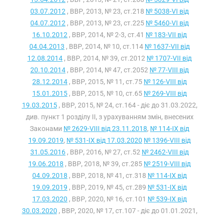
03.07.2012
, ВВР, 2013, № 23, ст.218
№ 5038-VI від
04.07.2012
, ВВР, 2013, № 23, ст.225
№ 5460-VI від
16.10.2012
, ВВР, 2014, № 2-3, ст.41
№ 183-VII від
04.04.2013
, ВВР, 2014, № 10, ст.114
№ 1637-VII від
12.08.2014
, ВВР, 2014, № 39, ст.2012
№ 1707-VII від
20.10.2014
, ВВР, 2014, № 47, ст.2052
№ 77-VIII від
28.12.2014
, ВВР, 2015, № 11, ст.75
№ 126-VIII від
15.01.2015
, ВВР, 2015, № 10, ст.65
№ 269-VIII від
19.03.2015
, ВВР, 2015, № 24, ст.164 - діє до 31.03.2022,
див. пункт 1 розділу II, з урахуванням змін, внесених
Законами
№ 2629-VIII від 23.11.2018
,
№ 114-IX від
19.09.2019
,
№ 531-IX від 17.03.2020
№ 1396-VIII від
31.05.2016
, ВВР, 2016, № 27, ст.52
№ 2462-VIII від
19.06.2018
, ВВР, 2018, № 39, ст.285
№ 2519-VIII від
04.09.2018
, ВВР, 2018, № 41, ст.318
№ 114-IX від
19.09.2019
, ВВР, 2019, № 45, ст.289
№ 531-IX від
17.03.2020
, ВВР, 2020, № 16, ст.101
№ 539-IX від
30.03.2020
, ВВР, 2020, № 17, ст.107 - діє до 01.01.2021,