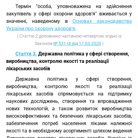
Термін "особа, уповноважена на здійснення
закупівель у сфері охорони здоров’я" вживається у
значенні, наведеному в
Основах законодавства
України про охорону здоров’я
.
( Статтю 2 доповнено частиною четвертою згідно із
Законом
№ 531-IX від 17.03.2020
)
Стаття 3.
Державна політика у сфері створення,
виробництва, контролю якості та реалізації
лікарських засобів
Державна політика у сфері створення,
виробництва, контролю якості та реалізації
лікарських засобів спрямовується на підтримку
наукових досліджень, створення та впровадження
нових технологій, а також розвиток виробництва
високоефективних та безпечних лікарських засобів,
забезпечення потреб населення ліками належної
якості та в необхідному асортименті шляхом ведення