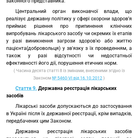
законного представника.
Центральний орган виконавчої влади, що
реалізує державну політику у сфері охорони здоров’я
приймає рішення про припинення клінічних
випробувань лікарського засобу чи окремих їх етапів
у разі виникнення загрози здоров'ю або життю
пацієнта(добровольця) у зв'язку з їх проведенням, а
також у разі відсутності чи недостатньої
ефективності його дії, порушення етичних норм.
( Часина десята статті 8 із змінами, внесеними згідно із
Законом
№ 5460-VI від 16.10.2012
)
Стаття 9.
Державна реєстрація лікарських
засобів
Лікарські засоби допускаються до застосування
в Україні після їх державної реєстрації, крім випадків,
передбачених цим Законом.
Державна реєстрація лікарських засобів