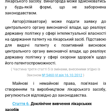
лікарського засобу. Винагорода може здійснюватись
у будь-якій формі, що не заборонена
законодавством.
Автор(співавтори) може подати заявку до
центрального органу виконавчої влади, що реалізує
державну політику у сфері інтелектуальної власності
на одержання патенту на лікарський засіб. Підставою
для видачі патенту є позитивний висновок
центрального органу виконавчої влади, що реалізує
державну політику у сфері охорони здоров’я щодо
його патентоспроможності.
( Частина третя статті 5 із змінами, внесеними згідно із
Законом
№ 5460-VI від 16.10.2012
)
Майнові і немайнові права, пов'язані із
створенням та виробництвом лікарського засобу,
регулюються відповідно до законодавства.
Стаття 6.
Доклінічне вивчення лікарських
засобів