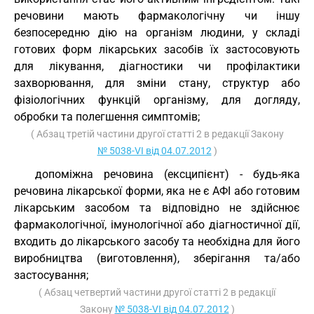
речовини мають фармакологічну чи іншу
безпосередню дію на організм людини, у складі
готових форм лікарських засобів їх застосовують
для лікування, діагностики чи профілактики
захворювання, для зміни стану, структур або
фізіологічних функцій організму, для догляду,
обробки та полегшення симптомів;
( Абзац третій частини другої статті 2 в редакції Закону
№ 5038-VI від 04.07.2012
)
допоміжна речовина (ексципієнт) - будь-яка
речовина лікарської форми, яка не є АФІ або готовим
лікарським засобом та відповідно не здійснює
фармакологічної, імунологічної або діагностичної дії,
входить до лікарського засобу та необхідна для його
виробництва (виготовлення), зберігання та/або
застосування;
( Абзац четвертий частини другої статті 2 в редакції
Закону
№ 5038-VI від 04.07.2012
)