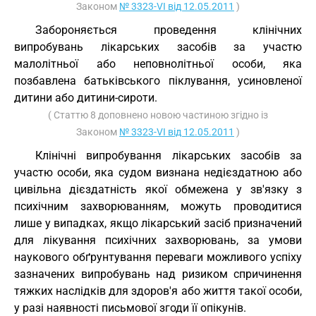
Законом
№ 3323-VI від 12.05.2011
)
Забороняється проведення клінічних
випробувань лікарських засобів за участю
малолітньої або неповнолітньої особи, яка
позбавлена батьківського піклування, усиновленої
дитини або дитини-сироти.
( Статтю 8 доповнено новою частиною згідно із
Законом
№ 3323-VI від 12.05.2011
)
Клінічні випробування лікарських засобів за
участю особи, яка судом визнана недієздатною або
цивільна дієздатність якої обмежена у зв'язку з
психічним захворюванням, можуть проводитися
лише у випадках, якщо лікарський засіб призначений
для лікування психічних захворювань, за умови
наукового обґрунтування переваги можливого успіху
зазначених випробувань над ризиком спричинення
тяжких наслідків для здоров'я або життя такої особи,
у разі наявності письмової згоди її опікунів.