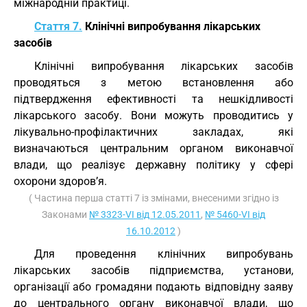
міжнародній практиці.
Стаття 7.
Клінічні випробування лікарських
засобів
Клінічні випробування лікарських засобів
проводяться з метою встановлення або
підтвердження ефективності та нешкідливості
лікарського засобу. Вони можуть проводитись у
лікувально-профілактичних закладах, які
визначаються центральним органом виконавчої
влади, що реалізує державну політику у сфері
охорони здоров’я.
( Частина перша статті 7 із змінами, внесеними згідно із
Законами
№ 3323-VI від 12.05.2011
,
№ 5460-VI від
16.10.2012
)
Для проведення клінічних випробувань
лікарських засобів підприємства, установи,
організації або громадяни подають відповідну заяву
до центрального органу виконавчої влади, що