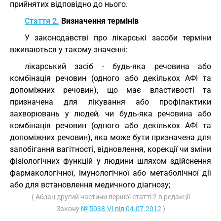
прийнятих відповідно до нього.
Стаття 2.
Визначення термінів
У законодавстві про лікарські засоби терміни
вживаються у такому значенні:
лікарський засіб - будь-яка речовина або
комбінація речовин (одного або декількох АФІ та
допоміжних речовин), що має властивості та
призначена для лікування або профілактики
захворювань у людей, чи будь-яка речовина або
комбінація речовин (одного або декількох АФІ та
допоміжних речовин), яка може бути призначена для
запобігання вагітності, відновлення, корекції чи зміни
фізіологічних функцій у людини шляхом здійснення
фармакологічної, імунологічної або метаболічної дії
або для встановлення медичного діагнозу;
( Абзац другий частини першої статті 2 в редакції
Закону
№ 5038-VI від 04.07.2012
)