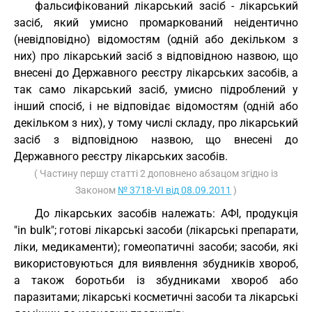
фальсифікований лікарський засіб - лікарський
засіб, який умисно промаркований неідентично
(невідповідно) відомостям (одній або декільком з
них) про лікарський засіб з відповідною назвою, що
внесені до Державного реєстру лікарських засобів, а
так само лікарський засіб, умисно підроблений у
інший спосіб, і не відповідає відомостям (одній або
декільком з них), у тому числі складу, про лікарський
засіб з відповідною назвою, що внесені до
Державного реєстру лікарських засобів.
( Частину першу статті 2 доповнено абзацом згідно із
Законом
№ 3718-VI від 08.09.2011
)
До лікарських засобів належать: АФІ, продукція
"in bulk"; готові лікарські засоби (лікарські препарати,
ліки, медикаменти); гомеопатичні засоби; засоби, які
використовуються для виявлення збудників хвороб,
а також боротьби із збудниками хвороб або
паразитами; лікарські косметичні засоби та лікарські