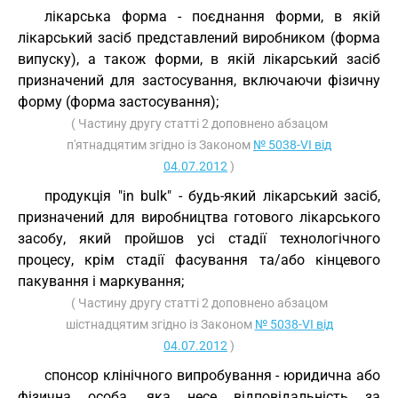
лікарська форма - поєднання форми, в якій
лікарський засіб представлений виробником (форма
випуску), а також форми, в якій лікарський засіб
призначений для застосування, включаючи фізичну
форму (форма застосування);
( Частину другу статті 2 доповнено абзацом
п'ятнадцятим згідно із Законом
№ 5038-VI від
04.07.2012
)
продукція "in bulk" - будь-який лікарський засіб,
призначений для виробництва готового лікарського
засобу, який пройшов усі стадії технологічного
процесу, крім стадії фасування та/або кінцевого
пакування і маркування;
( Частину другу статті 2 доповнено абзацом
шістнадцятим згідно із Законом
№ 5038-VI від
04.07.2012
)
спонсор клінічного випробування - юридична або
фізична особа, яка несе відповідальність за