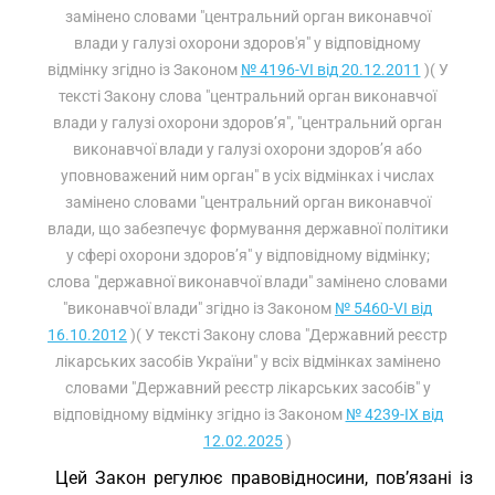
замінено словами "центральний орган виконавчої
влади у галузі охорони здоров'я" у відповідному
відмінку згідно із Законом
№ 4196-VI від 20.12.2011
)( У
тексті Закону слова "центральний орган виконавчої
влади у галузі охорони здоров’я", "центральний орган
виконавчої влади у галузі охорони здоров’я або
уповноважений ним орган" в усіх відмінках і числах
замінено словами "центральний орган виконавчої
влади, що забезпечує формування державної політики
у сфері охорони здоров’я" у відповідному відмінку;
слова "державної виконавчої влади" замінено словами
"виконавчої влади" згідно із Законом
№ 5460-VI від
16.10.2012
)( У тексті Закону слова "Державний реєстр
лікарських засобів України" у всіх відмінках замінено
словами "Державний реєстр лікарських засобів" у
відповідному відмінку згідно із Законом
№ 4239-IX від
12.02.2025
)
Цей Закон регулює правовідносини, пов’язані із