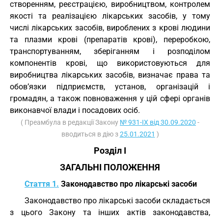
створенням, реєстрацією, виробництвом, контролем
якості та реалізацією лікарських засобів, у тому
числі лікарських засобів, вироблених з крові людини
та плазми крові (препаратів крові), переробкою,
транспортуванням, зберіганням і розподілом
компонентів крові, що використовуються для
виробництва лікарських засобів, визначає права та
обов’язки підприємств, установ, організацій і
громадян, а також повноваження у цій сфері органів
виконавчої влади і посадових осіб.
( Преамбула в редакції Закону
№ 931-IX від 30.09.2020
-
вводиться в дію з
25.01.2021
)
Розділ I
ЗАГАЛЬНІ ПОЛОЖЕННЯ
Стаття 1.
Законодавство про лікарські засоби
Законодавство про лікарські засоби складається
з цього Закону та інших актів законодавства,