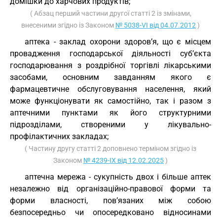
домішки до харчових продуктів;
( Абзац перший частини другої статті 2 із змінами,
внесеними згідно із Законом
№ 5038-VI від 04.07.2012
)
аптека - заклад охорони здоров’я, що є місцем
провадження господарської діяльності суб’єкта
господарювання з роздрібної торгівлі лікарськими
засобами, основним завданням якого є
фармацевтичне обслуговування населення, який
може функціонувати як самостійно, так і разом з
аптечними пунктами як його структурними
підрозділами, створеними у лікувально-
профілактичних закладах;
( Частину другу статті 2 доповнено терміном згідно із
Законом
№ 4239-IX від 12.02.2025
)
аптечна мережа - сукупність двох і більше аптек
незалежно від організаційно-правової форми та
форми власності, пов’язаних між собою
безпосередньо чи опосередковано відносинами