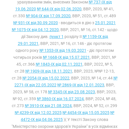
урахуванням змін, внесених Законом
№ 737-IX від
19.06.2020
№ 644-IX від 02.06.2020
, ВВР, 2020, № 41,
ст.330
№ 904-IX від 17.09.2020
, ВВР, 2020, № 51, ст.489
№ 931-IX від 30.09.2020
- вводиться в дію з
25.01.2021
№ 1075-IX від 04.12.2020
, ВВР, 2021, № 16, ст.142 - щодо
дії Закону див.
пункт 1
розділу II
№ 1159-IX від
29.01.2021
, ВВР, 2021, № 16, ст.146 - діє протягом
одного року
№ 1353-IX від 19.03.2021
- діє протягом
чотирьох років
№ 1668-IX від 15.07.2021
, ВВР, 2021, №
45, ст.366
№ 1843-IX від 02.11.2021
, ВВР, 2022, № 5,
ст.28
№ 1909-IX від 18.11.2021
, ВВР, 2023, №№ 12-13,
ст.28
№ 2054-IX від 15.02.2022
, ВВР, 2023, № 14, ст.44
№
2271-IX від 22.05.2022
№ 2869-IX від 12.01.2023
, ВВР,
2023, № 58, ст.178
№ 3345-IX від 23.08.2023
, ВВР, 2023,
№ 92, ст.359
№ 3860-IX від 16.07.2024
, ВВР, 2024, № 48,
ст.273
№ 3910-IX від 21.08.2024
, ВВР, 2024, № 52, ст.299
№ 4239-IX від 12.02.2025
№ 4454-IX від 15.05.2025
№
4472-IX від 04.06.2025
)( У тексті Закону слова
"Міністерство охорони здоров'я України" в усіх відмінках