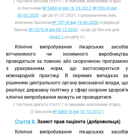
( Частина восьма статті 7 із змінами, внесеними згідно
із Законами
№ 5460-VI від 16.10.2012
,
№ 539-IX від
30.03.2020
- діє до 01.01.2021, з урахуванням змін,
внесених Законом
№ 737-IX від 19.06.2020
; в редакції
Закону
№ 1075-IX від 04.12.2020
- щодо дії Закону див.
пункт 1
розділу II )
Клінічні випробування лікарських засобів
вітчизняного чи іноземного виробництва
проводяться за повною або скороченою програмою
з урахуванням норм, що застосовуються у
міжнародній практиці. В окремих випадках за
рішенням центрального органу виконавчої влади, що
реалізує державну політику у сфері охорони здоров’я
клінічні випробування можуть не проводитися.
( Частина дев'ята статті 7 із змінами, внесеними згідно
із Законом
№ 5460-VI від 16.10.2012
)
Стаття 8.
Захист прав пацієнта (добровольця)
Клінічні випробування лікарських засобів