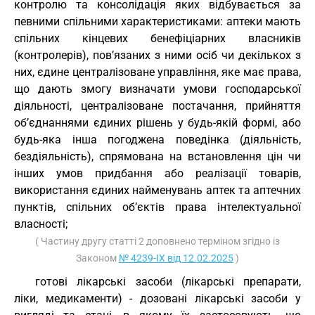
контролю та консолідація яких відбувається за
певними спільними характеристиками: аптеки мають
спільних кінцевих бенефіціарних власників
(контролерів), пов’язаних з ними осіб чи декількох з
них, єдине централізоване управління, яке має права,
що дають змогу визначати умови господарської
діяльності, централізоване постачання, прийняття
об’єднаннями єдиних рішень у будь-якій формі, або
будь-яка інша погоджена поведінка (діяльність,
бездіяльність), спрямована на встановлення цін чи
інших умов придбання або реалізації товарів,
використання єдиних найменувань аптек та аптечних
пунктів, спільних об’єктів права інтелектуальної
власності;
( Частину другу статті 2 доповнено терміном згідно із
Законом
№ 4239-IX від 12.02.2025
)
готові лікарські засоби (лікарські препарати,
ліки, медикаменти) - дозовані лікарські засоби у