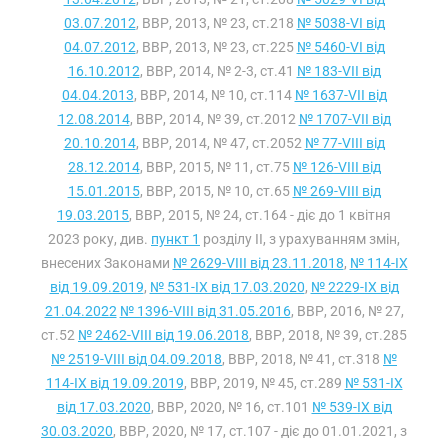
03.07.2012
, ВВР, 2013, № 23, ст.218
№ 5038-VI від
04.07.2012
, ВВР, 2013, № 23, ст.225
№ 5460-VI від
16.10.2012
, ВВР, 2014, № 2-3, ст.41
№ 183-VII від
04.04.2013
, ВВР, 2014, № 10, ст.114
№ 1637-VII від
12.08.2014
, ВВР, 2014, № 39, ст.2012
№ 1707-VII від
20.10.2014
, ВВР, 2014, № 47, ст.2052
№ 77-VIII від
28.12.2014
, ВВР, 2015, № 11, ст.75
№ 126-VIII від
15.01.2015
, ВВР, 2015, № 10, ст.65
№ 269-VIII від
19.03.2015
, ВВР, 2015, № 24, ст.164 - діє до 1 квітня
2023 року, див.
пункт 1
розділу II, з урахуванням змін,
внесених Законами
№ 2629-VIII від 23.11.2018
,
№ 114-IX
від 19.09.2019
,
№ 531-IX від 17.03.2020
,
№ 2229-IX від
21.04.2022
№ 1396-VIII від 31.05.2016
, ВВР, 2016, № 27,
ст.52
№ 2462-VIII від 19.06.2018
, ВВР, 2018, № 39, ст.285
№ 2519-VIII від 04.09.2018
, ВВР, 2018, № 41, ст.318
№
114-IX від 19.09.2019
, ВВР, 2019, № 45, ст.289
№ 531-IX
від 17.03.2020
, ВВР, 2020, № 16, ст.101
№ 539-IX від
30.03.2020
, ВВР, 2020, № 17, ст.107 - діє до 01.01.2021, з