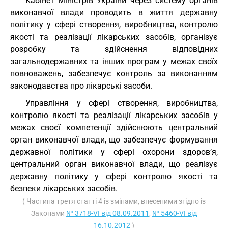
Кабінет Міністрів України через систему органів
виконавчої влади проводить в життя державну
політику у сфері створення, виробництва, контролю
якості та реалізації лікарських засобів, організує
розробку та здійснення відповідних
загальнодержавних та інших програм у межах своїх
повноважень, забезпечує контроль за виконанням
законодавства про лікарські засоби.
Управління у сфері створення, виробництва,
контролю якості та реалізації лікарських засобів у
межах своєї компетенції здійснюють центральний
орган виконавчої влади, що забезпечує формування
державної політики у сфері охорони здоров’я,
центральний орган виконавчої влади, що реалізує
державну політику у сфері контролю якості та
безпеки лікарських засобів.
( Частина третя статті 4 із змінами, внесеними згідно із
Законами
№ 3718-VI від 08.09.2011
,
№ 5460-VI від
16.10.2012
)