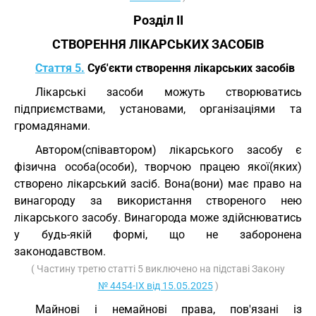
Розділ II
СТВОРЕННЯ ЛІКАРСЬКИХ ЗАСОБІВ
Стаття 5.
Суб'єкти створення лікарських засобів
Лікарські засоби можуть створюватись
підприємствами, установами, організаціями та
громадянами.
Автором(співавтором) лікарського засобу є
фізична особа(особи), творчою працею якої(яких)
створено лікарський засіб. Вона(вони) має право на
винагороду за використання створеного нею
лікарського засобу. Винагорода може здійснюватись
у будь-якій формі, що не заборонена
законодавством.
( Частину третю статті 5 виключено на підставі Закону
№ 4454-IX від 15.05.2025
)
Майнові і немайнові права, пов'язані із