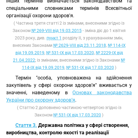
інших термінів визначається законодавством та
спеціальними словниками термінів Всесвітньої
організації охорони здоров'я.
( Частина третя статті 2 із змінами, внесеними згідно із
Законом
№ 269-VIII від 19.03.2015
- зміна діє до 1 квітня
2023 року, див.
пункт 1
розділу II, з урахуванням змін,
внесених Законами
№ 2629-VIII від 23.11.2018
,
№ 114-IX
від 19.09.2019
,
№ 531-IX від 17.03.2020
,
№ 2229-IX від
21.04.2022
; із змінами, внесеними згідно із Законами
№
114-IX від 19.09.2019
,
№ 531-IX від 17.03.2020
)
Термін "особа, уповноважена на здійснення
закупівель у сфері охорони здоров’я" вживається у
значенні, наведеному в
Основах законодавства
України про охорону здоров’я
.
( Статтю 2 доповнено частиною четвертою згідно із
Законом
№ 531-IX від 17.03.2020
)
Стаття 3.
Державна політика у сфері створення,
виробництва, контролю якості та реалізації