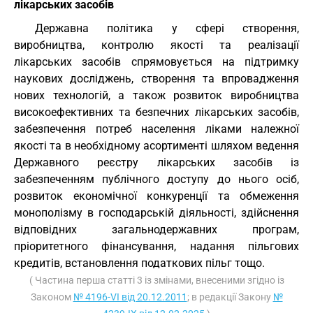
лікарських засобів
Державна політика у сфері створення,
виробництва, контролю якості та реалізації
лікарських засобів спрямовується на підтримку
наукових досліджень, створення та впровадження
нових технологій, а також розвиток виробництва
високоефективних та безпечних лікарських засобів,
забезпечення потреб населення ліками належної
якості та в необхідному асортименті шляхом ведення
Державного реєстру лікарських засобів із
забезпеченням публічного доступу до нього осіб,
розвиток економічної конкуренції та обмеження
монополізму в господарській діяльності, здійснення
відповідних загальнодержавних програм,
пріоритетного фінансування, надання пільгових
кредитів, встановлення податкових пільг тощо.
( Частина перша статті 3 із змінами, внесеними згідно із
Законом
№ 4196-VI від 20.12.2011
; в редакції Закону
№