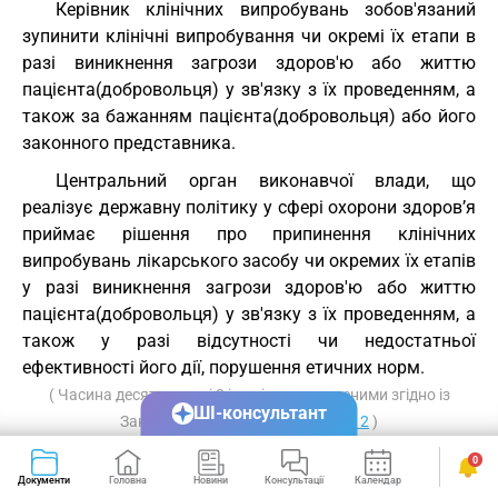
Керівник клінічних випробувань зобов'язаний
зупинити клінічні випробування чи окремі їх етапи в
разі виникнення загрози здоров'ю або життю
пацієнта(добровольця) у зв'язку з їх проведенням, а
також за бажанням пацієнта(добровольця) або його
законного представника.
Центральний орган виконавчої влади, що
реалізує державну політику у сфері охорони здоров’я
приймає рішення про припинення клінічних
випробувань лікарського засобу чи окремих їх етапів
у разі виникнення загрози здоров'ю або життю
пацієнта(добровольця) у зв'язку з їх проведенням, а
також у разі відсутності чи недостатньої
ефективності його дії, порушення етичних норм.
( Часина десята статті 8 із змінами, внесеними згідно із
ШІ-консультант
Законом
№ 5460-VI від 16.10.2012
)
Спонсор клінічного випробування лікарського
0
Документи
Головна
Новини
Консультації
Календар
Сервіси
засобу чи уповноважена спонсором особа