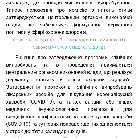
закладах, де проводяться клінічні випробування.
Типове положення про комісію з питань етики
затверджується центральним органом виконавчої
влади, що забезпечує формування державної
політики у сфері охорони здоров’я.
( Частина сьома статті 7 із змінами, внесеними згідно із
Законом
№
5460
-VI від 16.10.2012
)
Рішення про затвердження програми клінічних
випробувань та їх проведення приймається
центральним органом виконавчої влади, що реалізує
державну політику у сфері охорони здоров’я.
Затвердження протоколів клінічних випробувань
лікарських засобів для лікування коронавірусної
хвороби (COVID-19), а також вакцин або інших
медичних імунобіологічних препаратів для
специфічної профілактики коронавірусної хвороби
(COVID-19) та суттєвих поправок до них здійснюється
у строк до п’яти календарних днів.