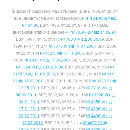
(Відомості Верховної Ради України (ВВР), 1996, № 22, ст.
86)( Вводиться в дію Постановою ВР
№ 124/96-ВР від
04.04.96
, ВВР, 1996, № 22, ст. 87 )( Із змінами,
внесеними згідно із Законами
№ 70/97-ВР від 14.02.97
,
ВВР, 1997, № 15, ст.115
№ 783-XIV від 30.06.99
, ВВР,
1999, № 34, ст.274
№ 3370-IV від 19.01.2006
, ВВР, 2006,
№ 22, ст.184
№ 362-V від 16.11.2006
, ВВР, 2007, № 3,
ст.30
№ 1034-V від 17.05.2007
, ВВР, 2007, № 34, ст.446
№ 1364-VI від 20.05.2009
, ВВР, 2009, № 39, ст.554
№
2165-VI від 11.05.2010
, ВВР, 2010, № 31, ст.415
№ 3141-
VI від 15.03.2011
, ВВР, 2011, № 39, ст.395
№ 3323-VI від
12.05.2011
, ВВР, 2011, № 45, ст.479
№ 3718-VI від
08.09.2011
, ВВР, 2012, № 19-20, ст.168
№ 3998-VI від
03.11.2011
, ВВР, 2012, № 23, ст.239
№ 4056-VI від
17.11.2011
, ВВР, 2012, № 27, ст.277
№ 4196-VI від
20.12.2011
, ВВР, 2012, № 30, ст.348
№ 4496-VI від
13.03.2012
, ВВР, 2013, № 2, ст.4
№ 4652-VI від
13.04.2012
, ВВР, 2013, № 21, ст.208
№ 5029-VI від