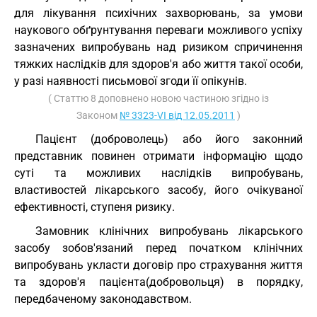
для лікування психічних захворювань, за умови
наукового обґрунтування переваги можливого успіху
зазначених випробувань над ризиком спричинення
тяжких наслідків для здоров'я або життя такої особи,
у разі наявності письмової згоди її опікунів.
( Статтю 8 доповнено новою частиною згідно із
Законом
№ 3323-VI від 12.05.2011
)
Пацієнт (доброволець) або його законний
представник повинен отримати інформацію щодо
суті та можливих наслідків випробувань,
властивостей лікарського засобу, його очікуваної
ефективності, ступеня ризику.
Замовник клінічних випробувань лікарського
засобу зобов'язаний перед початком клінічних
випробувань укласти договір про страхування життя
та здоров'я пацієнта(добровольця) в порядку,
передбаченому законодавством.