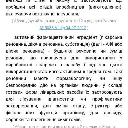
вигляді та стані, в якому їх застосовують, що
пройшли всі стадії виробництва (виготовлення),
включаючи остаточне пакування;
( Абзац другий частини другої статті 2 в редакції Закону
№ 5038-VI від 04.07.2012
)
активний фармацевтичний інгредієнт (лікарська
речовина, діюча речовина, субстанція) (далі - АФІ або
діюча речовина) - будь-яка речовина чи суміш
речовин, що призначена для використання у
виробництві лікарського засобу і під час цього
використання стає його активним інгредієнтом. Такі
речовини мають фармакологічну чи іншу
безпосередню дію на організм людини, у складі
готових форм лікарських засобів їх застосовують
для лікування, діагностики чи профілактики
захворювання, для зміни стану, структур або
фізіологічних функцій організму, для догляду,
обробки та полегшення симптомів;
( Абзац третій частини другої статті 2 в редакції Закону