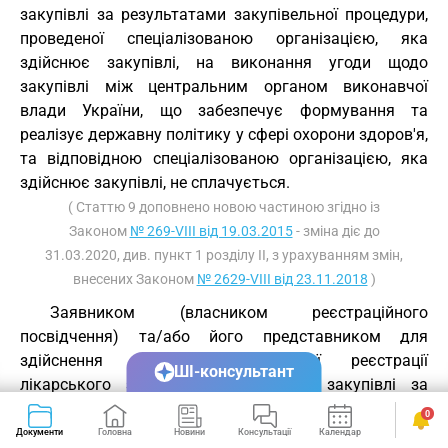
закупівлі за результатами закупівельної процедури,
проведеної спеціалізованою організацією, яка
здійснює закупівлі, на виконання угоди щодо
закупівлі між центральним органом виконавчої
влади України, що забезпечує формування та
реалізує державну політику у сфері охорони здоров'я,
та відповідною спеціалізованою організацією, яка
здійснює закупівлі, не сплачується.
( Статтю 9 доповнено новою частиною згідно із
Законом
№ 269-VIII від 19.03.2015
- зміна діє до
31.03.2020, див. пункт 1 розділу II, з урахуванням змін,
внесених Законом
№ 2629-VIII від 23.11.2018
)
Заявником (власником реєстраційного
посвідчення) та/або його представником для
здійснення процедури державної реєстрації
ШІ-консультант
лікарського засобу, який підлягає закупівлі за
результатами закупівельної процедури, проведеної
0
спеціалізованою організацією, яка здійснює
Документи
Головна
Новини
Консультації
Календар
Сервіси