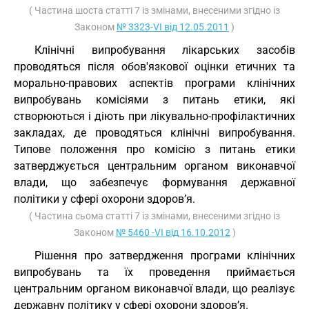
( Частина шоста статті 7 із змінами, внесеними згідно із
Законом
№ 3323-VI від 12.05.2011
)
Клінічні випробування лікарських засобів
проводяться після обов'язкової оцінки етичних та
морально-правових аспектів програми клінічних
випробувань комісіями з питань етики, які
створюються і діють при лікувально-профілактичних
закладах, де проводяться клінічні випробування.
Типове положення про комісію з питань етики
затверджується центральним органом виконавчої
влади, що забезпечує формування державної
політики у сфері охорони здоров’я.
( Частина сьома статті 7 із змінами, внесеними згідно із
Законом
№ 5460 -VI від 16.10.2012
)
Рішення про затвердження програми клінічних
випробувань та їх проведення приймається
центральним органом виконавчої влади, що реалізує
державну політику у сфері охорони здоров’я.