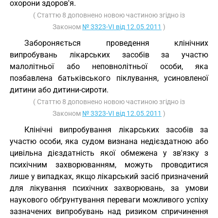
охорони здоров'я.
( Статтю 8 доповнено новою частиною згідно із
Законом
№ 3323-VI від 12.05.2011
)
Забороняється проведення клінічних
випробувань лікарських засобів за участю
малолітньої або неповнолітньої особи, яка
позбавлена батьківського піклування, усиновленої
дитини або дитини-сироти.
( Статтю 8 доповнено новою частиною згідно із
Законом
№ 3323-VI від 12.05.2011
)
Клінічні випробування лікарських засобів за
участю особи, яка судом визнана недієздатною або
цивільна дієздатність якої обмежена у зв'язку з
психічним захворюванням, можуть проводитися
лише у випадках, якщо лікарський засіб призначений
для лікування психічних захворювань, за умови
наукового обґрунтування переваги можливого успіху
зазначених випробувань над ризиком спричинення