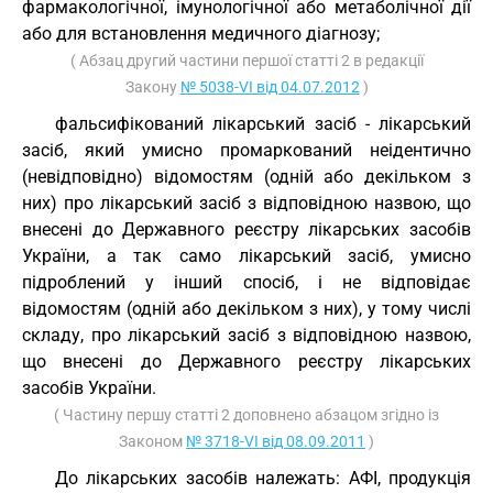
фармакологічної, імунологічної або метаболічної дії
або для встановлення медичного діагнозу;
( Абзац другий частини першої статті 2 в редакції
Закону
№ 5038-VI від 04.07.2012
)
фальсифікований лікарський засіб - лікарський
засіб, який умисно промаркований неідентично
(невідповідно) відомостям (одній або декільком з
них) про лікарський засіб з відповідною назвою, що
внесені до Державного реєстру лікарських засобів
України, а так само лікарський засіб, умисно
підроблений у інший спосіб, і не відповідає
відомостям (одній або декільком з них), у тому числі
складу, про лікарський засіб з відповідною назвою,
що внесені до Державного реєстру лікарських
засобів України.
( Частину першу статті 2 доповнено абзацом згідно із
Законом
№ 3718-VI від 08.09.2011
)
До лікарських засобів належать: АФІ, продукція