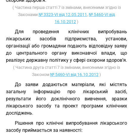
охорони здоров’я.
( Частина перша статті 7 із змінами, внесеними згідно із
Законами
№ 3323-VI від 12.05.2011
,
№ 5460-VI від
16.10.2012
)
Для проведення клінічних випробувань
лікарських засобів підприємства, установи,
організації або громадяни подають відповідну заяву
до центрального органу виконавчої влади, що
реалізує державну політику у сфері охорони здоров’я.
( Частина друга статті 7 із змінами, внесеними згідно із
Законом
№ 5460-VI від 16.10.2012
)
До заяви додаються матеріали, які містять
загальну інформацію про лікарський засіб,
результати його доклінічного вивчення, зразки
лікарського засобу та проект програми клінічних
досліджень.
Рішення про клінічні випробування лікарського
засобу приймається за наявності: