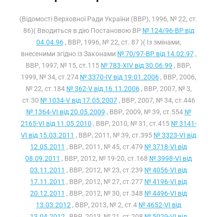
(Відомості Верховної Ради України (ВВР), 1996, № 22, ст.
86)( Вводиться в дію Постановою ВР
№ 124/96-ВР від
04.04.96
, ВВР, 1996, № 22, ст. 87 )( Із змінами,
внесеними згідно із Законами
№ 70/97-ВР від 14.02.97
,
ВВР, 1997, № 15, ст.115
№ 783-XIV від 30.06.99
, ВВР,
1999, № 34, ст.274
№ 3370-IV від 19.01.2006
, ВВР, 2006,
№ 22, ст.184
№ 362-V від 16.11.2006
, ВВР, 2007, № 3,
ст.30
№ 1034-V від 17.05.2007
, ВВР, 2007, № 34, ст.446
№ 1364-VI від 20.05.2009
, ВВР, 2009, № 39, ст.554
№
2165-VI від 11.05.2010
, ВВР, 2010, № 31, ст.415
№ 3141-
VI від 15.03.2011
, ВВР, 2011, № 39, ст.395
№ 3323-VI від
12.05.2011
, ВВР, 2011, № 45, ст.479
№ 3718-VI від
08.09.2011
, ВВР, 2012, № 19-20, ст.168
№ 3998-VI від
03.11.2011
, ВВР, 2012, № 23, ст.239
№ 4056-VI від
17.11.2011
, ВВР, 2012, № 27, ст.277
№ 4196-VI від
20.12.2011
, ВВР, 2012, № 30, ст.348
№ 4496-VI від
13.03.2012
, ВВР, 2013, № 2, ст.4
№ 4652-VI від
13.04.2012
, ВВР, 2013, № 21, ст.208
№ 5029-VI від