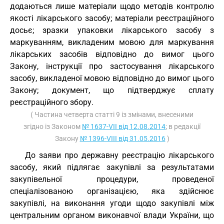
додаються лише матеріали щодо методів контролю
якості лікарського засобу; матеріали реєстраційного
досьє; зразки упаковки лікарського засобу з
маркуванням, викладеним мовою для маркування
лікарських засобів відповідно до вимог цього
Закону, інструкції про застосування лікарського
засобу, викладеної мовою відповідно до вимог цього
Закону; документ, що підтверджує сплату
реєстраційного збору.
( Частина четверта статті 9 із змінами, внесеними
згідно із Законом
№ 1637-VII від 12.08.2014
; в редакції
Закону
№ 1396-VIII від 31.05.2016
)
До заяви про державну реєстрацію лікарського
засобу, який підлягає закупівлі за результатами
закупівельної процедури, проведеної
спеціалізованою організацією, яка здійснює
закупівлі, на виконання угоди щодо закупівлі між
центральним органом виконавчої влади України, що