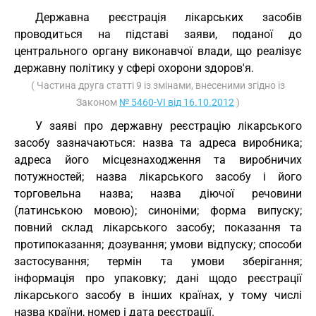
Державна реєстрація лікарських засобів
проводиться на підставі заяви, поданої до
центрального органу виконавчої влади, що реалізує
державну політику у сфері охорони здоров'я.
( Частина друга статті 9 із змінами, внесеними згідно із
Законом
№ 5460-VI від 16.10.2012
)
У заяві про державну реєстрацію лікарського
засобу зазначаються: назва та адреса виробника;
адреса його місцезнаходження та виробничих
потужностей; назва лікарського засобу і його
торговельна назва; назва діючої речовини
(латинською мовою); синоніми; форма випуску;
повний склад лікарського засобу; показання та
протипоказання; дозування; умови відпуску; способи
застосування; термін та умови зберігання;
інформація про упаковку; дані щодо реєстрації
лікарського засобу в інших країнах, у тому числі
назва країни, номер і дата реєстрації.