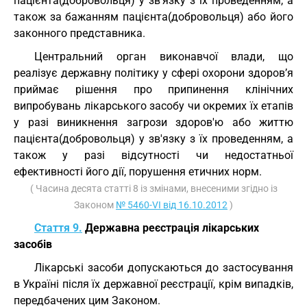
пацієнта(добровольця) у зв'язку з їх проведенням, а
також за бажанням пацієнта(добровольця) або його
законного представника.
Центральний орган виконавчої влади, що
реалізує державну політику у сфері охорони здоров’я
приймає рішення про припинення клінічних
випробувань лікарського засобу чи окремих їх етапів
у разі виникнення загрози здоров'ю або життю
пацієнта(добровольця) у зв'язку з їх проведенням, а
також у разі відсутності чи недостатньої
ефективності його дії, порушення етичних норм.
( Часина десята статті 8 із змінами, внесеними згідно із
Законом
№ 5460-VI від 16.10.2012
)
Стаття 9.
Державна реєстрація лікарських
засобів
Лікарські засоби допускаються до застосування
в Україні після їх державної реєстрації, крім випадків,
передбачених цим Законом.