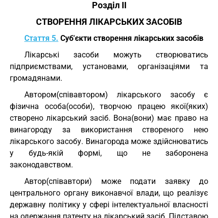
Розділ II
СТВОРЕННЯ ЛІКАРСЬКИХ ЗАСОБІВ
Стаття 5.
Суб'єкти створення лікарських засобів
Лікарські засоби можуть створюватись
підприємствами, установами, організаціями та
громадянами.
Автором(співавтором) лікарського засобу є
фізична особа(особи), творчою працею якої(яких)
створено лікарський засіб. Вона(вони) має право на
винагороду за використання створеного нею
лікарського засобу. Винагорода може здійснюватись
у будь-якій формі, що не заборонена
законодавством.
Автор(співавтори) може подати заявку до
центрального органу виконавчої влади, що реалізує
державну політику у сфері інтелектуальної власності
на одержання патенту на лікарський засіб. Підставою