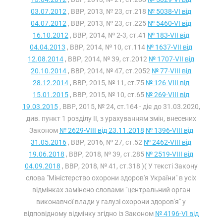
03.07.2012
, ВВР, 2013, № 23, ст.218
№ 5038-VI від
04.07.2012
, ВВР, 2013, № 23, ст.225
№ 5460-VI від
16.10.2012
, ВВР, 2014, № 2-3, ст.41
№ 183-VII від
04.04.2013
, ВВР, 2014, № 10, ст.114
№ 1637-VII від
12.08.2014
, ВВР, 2014, № 39, ст.2012
№ 1707-VII від
20.10.2014
, ВВР, 2014, № 47, ст.2052
№ 77-VIII від
28.12.2014
, ВВР, 2015, № 11, ст.75
№ 126-VIII від
15.01.2015
, ВВР, 2015, № 10, ст.65
№ 269-VIII від
19.03.2015
, ВВР, 2015, № 24, ст.164 - діє до 31.03.2020,
див. пункт 1 розділу II, з урахуванням змін, внесених
Законом
№ 2629-VIII від 23.11.2018
№ 1396-VIII від
31.05.2016
, ВВР, 2016, № 27, ст.52
№ 2462-VIII від
19.06.2018
, ВВР, 2018, № 39, ст.285
№ 2519-VIII від
04.09.2018
, ВВР, 2018, № 41, ст.318 )( У тексті Закону
слова "Міністерство охорони здоров'я України" в усіх
відмінках замінено словами "центральний орган
виконавчої влади у галузі охорони здоров'я" у
відповідному відмінку згідно із Законом
№ 4196-VI від