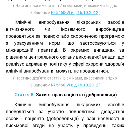
( Частина восьма статті 7 із змінами, внесеними згідно
із Законом
№ 5460-VI від 16.10.2012
)
Клінічні випробування лікарських засобів
вітчизняного чи іноземного виробництва
проводяться за повною або скороченою програмою
з урахуванням норм, що застосовуються у
міжнародній практиці. В окремих випадках за
рішенням центрального органу виконавчої влади, що
реалізує державну політику у сфері охорони здоров’я
клінічні випробування можуть не проводитися.
( Частина дев'ята статті 7 із змінами, внесеними згідно
із Законом
№ 5460-VI від 16.10.2012
)
Стаття 8.
Захист прав пацієнта (добровольця)
Клінічні випробування лікарських засобів
проводяться за участю повнолітньої дієздатної
особи - пацієнта (добровольця) у разі наявності її
письмової згоди на участь у проведенні таких