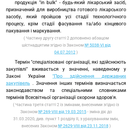
продукція "in bulk" - будь-який лікарський засіб,
призначений для виробництва готового лікарського
засобу, який пройшов усі стадії технологічного
процесу, крім стадії фасування та/або кінцевого
пакування і маркування.
( Частину другу статті 2 доповнено абзацом
шістнадцятим згідно із Законом
№ 5038-VI від
04.07.2012
)
Термін "спеціалізовані організації, які здійснюють
закупівлі" вживається у значенні, наведеному у
Законі України
"Про здійснення державних
закупівель
. Значення інших термінів визначається
законодавством та спеціальними словниками
термінів Всесвітньої організації охорони здоров'я.
( Частина третя статті 2 із змінами, внесеними згідно із
Законом
№ 269-VIII від 19.03.2015
- зміна діє до
31.03.2020, див. пункт 1 розділу II, з урахуванням змін,
внесених Законом
№ 2629-VIII від 23.11.2018
)