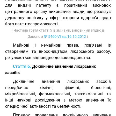
для видачі патенту є позитивний висновок
центрального органу виконавчої влади, що реалізує
державну політику у сфері охорони здоров’я щодо
його патентоспроможності.
( Частина третя статті 5 із змінами, внесеними згідно із
Законом
№ 5460-VI від 16.10.2012
)
Майнові і немайнові права, пов'язані із
створенням та виробництвом лікарського засобу,
регулюються відповідно до законодавства.
Стаття 6.
Доклінічне вивчення лікарських
засобів
Доклінічне вивчення лікарських засобів
передбачає хімічні, фізичні, біологічні,
мікробіологічні, фармакологічні, токсикологічні та
інші наукові дослідження з метою вивчення їх
специфічної активності та безпечності.
Порядок проведення доклінічного вивчення