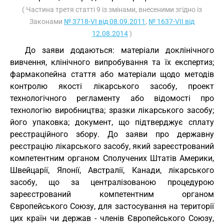
( Частина третя статті 9 із змінами, внесеними згідно із
Законами
№ 3718-VI від 08.09.2011
,
№ 1637-VII від
12.08.2014
)
До заяви додаються: матеріали доклінічного
вивчення, клінічного випробування та їх експертиз;
фармакопейна стаття або матеріали щодо методів
контролю якості лікарського засобу, проект
технологічного регламенту або відомості про
технологію виробництва; зразки лікарського засобу;
його упаковка; документ, що підтверджує сплату
реєстраційного збору. До заяви про державну
реєстрацію лікарського засобу, який зареєстрований
компетентним органом Сполучених Штатів Америки,
Швейцарії, Японії, Австралії, Канади, лікарського
засобу, що за централізованою процедурою
зареєстрований компетентним органом
Європейського Союзу, для застосування на території
цих країн чи держав - членів Європейського Союзу,