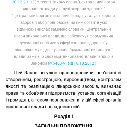
20.12.2011
)( У тексті Закону слова "центральний орган
виконавчої влади у галузі охорони здоров’я",
"центральний орган виконавчої влади у галузі охорони
здоров’я або уповноважений ним орган" в усіх
відмінках і числах замінено словами "центральний
орган виконавчої влади, що забезпечує формування
державної політики у сфері охорони здоров’я" у
відповідному відмінку; слова "державної виконавчої
влади" замінено словами "виконавчої влади" згідно із
Законом
№ 5460-VI від 16.10.2012
)
Цей Закон регулює правовідносини, пов'язані зі
створенням, реєстрацією, виробництвом, контролем
якості та реалізацією лікарських засобів, визначає
права та обов'язки підприємств, установ, організацій
і громадян, а також повноваження у цій сфері органів
виконавчої влади і посадових осіб.
Розділ I
ЗАГАЛЬНІ ПОЛОЖЕННЯ