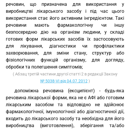
речовин, що призначена для використання у
виробництві лікарського засобу і під час цього
використання стає його активним інгредієнтом. Такі
речовини мають фармакологічну чи іншу
безпосередню дію на організм людини, у складі
готових форм лікарських засобів їх застосовують
для лікування, діагностики чи профілактики
захворювання, для зміни стану, структур або
фізіологічних функцій організму, для догляду,
обробки та полегшення симптомів;
( Абзац третій частини другої статті 2 в редакції Закону
№ 5038-VI від 04.07.2012
)
допоміжна речовина (ексципієнт) - будь-яка
речовина лікарської форми, яка не є АФІ або готовим
лікарським засобом та відповідно не здійснює
фармакологічної, імунологічної або діагностичної дії,
входить до лікарського засобу та необхідна для його
виробництва (виготовлення), зберігання та/або