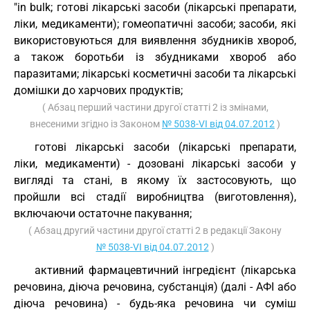
"in bulk; готові лікарські засоби (лікарські препарати,
ліки, медикаменти); гомеопатичні засоби; засоби, які
використовуються для виявлення збудників хвороб,
а також боротьби із збудниками хвороб або
паразитами; лікарські косметичні засоби та лікарські
домішки до харчових продуктів;
( Абзац перший частини другої статті 2 із змінами,
внесеними згідно із Законом
№ 5038-VI від 04.07.2012
)
готові лікарські засоби (лікарські препарати,
ліки, медикаменти) - дозовані лікарські засоби у
вигляді та стані, в якому їх застосовують, що
пройшли всі стадії виробництва (виготовлення),
включаючи остаточне пакування;
( Абзац другий частини другої статті 2 в редакції Закону
№ 5038-VI від 04.07.2012
)
активний фармацевтичний інгредієнт (лікарська
речовина, діюча речовина, субстанція) (далі - АФІ або
діюча речовина) - будь-яка речовина чи суміш