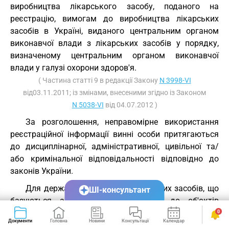
виробництва лікарського засобу, поданого на
реєстрацію, вимогам до виробництва лікарських
засобів в Україні, виданого центральним органом
виконавчої влади з лікарських засобів у порядку,
визначеному центральним органом виконавчої
влади у галузі охорони здоров'я.
( Частина статті 9 в редакції Закону
N 3998-VI
від03.11.2011; із змінами, внесеними згідно із Законом
N 5038-VI
від 04.07.2012 )
За розголошення, неправомірне використання
реєстраційної інформації винні особи притягаються
до дисциплінарної, адміністративної, цивільної та/
або кримінальної відповідальності відповідно до
законів України.
Для державної реєстрації лікарських засобів, що
ШІ-консультант
базуються або мають відношення до об'єктів
інтелектуальної власності, на які відповідно до
0
Документи
Головна
Новини
Консультації
Календар
Сервіси
законів України видано патент, заявник подає