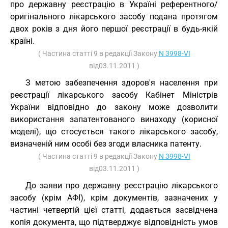
про державну реєстрацію в Україні референтного/
оригінального лікарського засобу подана протягом
двох років з дня його першої реєстрації в будь-якій
країні.
( Частина статті 9 в редакції Закону
N 3998-VI
від03.11.2011 )
З метою забезпечення здоров'я населення при
реєстрації лікарського засобу Кабінет Міністрів
України відповідно до закону може дозволити
використання запатентованого винаходу (корисної
моделі), що стосується такого лікарського засобу,
визначеній ним особі без згоди власника патенту.
( Частина статті 9 в редакції Закону
N 3998-VI
від03.11.2011 )
До заяви про державну реєстрацію лікарського
засобу (крім АФІ), крім документів, зазначених у
частині четвертій цієї статті, додається засвідчена
копія документа, що підтверджує відповідність умов