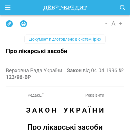
-
A
+
Документ підготовлено в
системі iplex
Про лікарські засоби
Верховна Рада України
|
Закон
від
04.04.1996
№
123/96-ВР
Редакції
Реквізити
З А К О Н    У К Р А Ї Н И
Про лікарські засоби