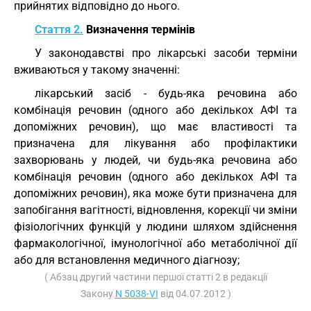
прийнятих відповідно до нього.
Стаття 2.
Визначення термінів
У законодавстві про лікарські засоби терміни
вживаються у такому значенні:
лікарський засіб - будь-яка речовина або
комбінація речовин (одного або декількох АФІ та
допоміжних речовин), що має властивості та
призначена для лікування або профілактики
захворювань у людей, чи будь-яка речовина або
комбінація речовин (одного або декількох АФІ та
допоміжних речовин), яка може бути призначена для
запобігання вагітності, відновлення, корекції чи зміни
фізіологічних функцій у людини шляхом здійснення
фармакологічної, імунологічної або метаболічної дії
або для встановлення медичного діагнозу;
( Абзац другий частини першої статті 2 в редакції
Закону
N 5038-VI
від 04.07.2012 )