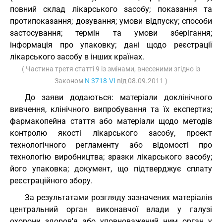
повний склад лікарського засобу; показання та
протипоказання; дозування; умови відпуску; способи
застосування; термін та умови зберігання;
інформація про упаковку; дані щодо реєстрації
лікарського засобу в інших країнах.
( Частина третя статті 9 із змінами, внесеними згідно із
Законом
N 3718-VI
від 08.09.2011 )
До заяви додаються: матеріали доклінічного
вивчення, клінічного випробування та їх експертиз;
фармакопейна стаття або матеріали щодо методів
контролю якості лікарського засобу, проект
технологічного регламенту або відомості про
технологію виробництва; зразки лікарського засобу;
його упаковка; документ, що підтверджує сплату
реєстраційного збору.
За результатами розгляду зазначених матеріалів
центральний орган виконавчої влади у галузі
охорони здоров'я або уповноважений ним орган у