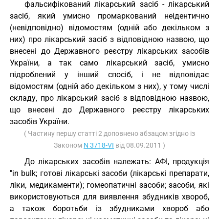
фальсифікований лікарський засіб - лікарський
засіб, який умисно промаркований неідентично
(невідповідно) відомостям (одній або декільком з
них) про лікарський засіб з відповідною назвою, що
внесені до Державного реєстру лікарських засобів
України, а так само лікарський засіб, умисно
підроблений у інший спосіб, і не відповідає
відомостям (одній або декільком з них), у тому числі
складу, про лікарський засіб з відповідною назвою,
що внесені до Державного реєстру лікарських
засобів України.
( Частину першу статті 2 доповнено абзацом згідно із
Законом
N 3718-VI
від 08.09.2011 )
До лікарських засобів належать: АФІ, продукція
"in bulk; готові лікарські засоби (лікарські препарати,
ліки, медикаменти); гомеопатичні засоби; засоби, які
використовуються для виявлення збудників хвороб,
а також боротьби із збудниками хвороб або