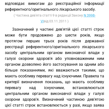
відповідає вимогам до реєстраційної інформації
референтного/оригінального лікарського засобу.
( Частина дев'ята статті 9 в редакції Закону
N 3998-
VI
від 03.11.2011 )
Зазначений у частині дев'ятій цієї статті строк
може бути продовжено до шести років, якщо
протягом перших трьох років після державної
реєстрації референтного/оригінального лікарського
засобу центральним органом виконавчої влади у
галузі охорони здоров'я або уповноваженим ним
органом дозволено його застосування за одним або
більше показаннями, які вважаються такими, що
мають особливу перевагу над існуючими. Правила та
критерії визначення показань, що мають особливу
перевагу над існуючими, встановлюються
центральним органом виконавчої влади у галузі
охорони здоров'я. Визначений частиною дев'ятою
цієї статті строк встановлюється у разі, якщо заява