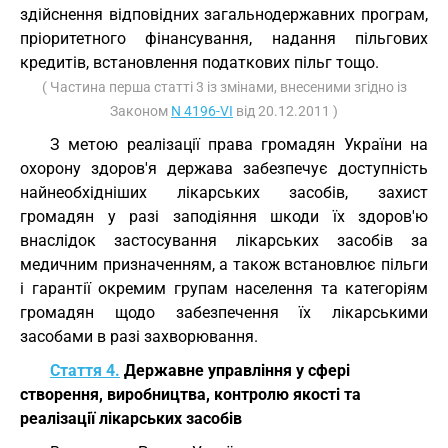
здійснення відповідних загальнодержавних програм,
пріоритетного фінансування, надання пільгових
кредитів, встановлення податкових пільг тощо.
( Частина перша статті 3 із змінами, внесеними згідно із
Законом
N 4196-VI
від 20.12.2011 )
З метою реалізації права громадян України на
охорону здоров'я держава забезпечує доступність
найнеобхідніших лікарських засобів, захист
громадян у разі заподіяння шкоди їх здоров'ю
внаслідок застосування лікарських засобів за
медичним призначенням, а також встановлює пільги
і гарантії окремим групам населення та категоріям
громадян щодо забезпечення їх лікарськими
засобами в разі захворювання.
Стаття 4.
Державне управління у сфері
створення, виробництва, контролю якості та
реалізації лікарських засобів