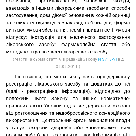
показання, протипоказання, запобіжні заходи,
взаємодія з іншими лікарськими засобами; способи
застосування, доза діючої речовини в кожній одиниці
та кількість одиниць в упаковці; побічна дія, форма
випуску, умови зберігання, термін придатності, умови
відпуску; інструкція для медичного застосування
лікарського засобу; фармакопейна стаття або
методи контролю якості лікарського засобу.
( Частина сьома статті 9 в редакції Закону
N 3718-VI
від
08.09.2011 )
Інформація, що міститься у заяві про державну
реєстрацію лікарського засобу та додатках до неї
(далі - реєстраційна інформація), відповідно до
положень цього Закону та інших нормативно-
правових актів України підлягає державній охороні
від розголошення та недобросовісного комерційного
використання. Центральний орган виконавчої влади
у галузі охорони здоров'я або уповноважені ним
органи зобов'язані охороняти таку інформацію від