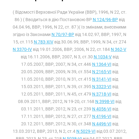
( Відомості Верховної Ради України (ВВР), 1996, N 22, ст.
86 ) ( Вводиться в дію Постановою ВР
N 124/96-ВР
від
04.04.96, ВВР, 1996, N 22, ст. 87 )( Із змінами, внесеними
згідно із Законами
N 70/97-ВР
від 14.02.97, ВВР, 1997, N
15, ст.115
N 783-XIV
від 30.06.99, ВВР, 1999, N 34, ст.274
N 3370-IV
від 19.01.2006, ВВР, 2006, N 22, ст.184
N 362-V
від 16.11.2006, ВВР, 2007, N 3, ст.30
N 1034-V
від
17.05.2007, ВВР, 2007, N 34, ст.446
N 1364-VI
від
20.05.2009, ВВР, 2009, N 39, ст.554
N 2165-VI
від
11.05.2010, ВВР, 2010, N 31, ст.415
N 3141-VI
від
15.03.2011, ВВР, 2011, N 39, ст.395
N 3323-VI
від
12.05.2011, ВВР, 2011, N 45, ст.479
N 3718-VI
від
08.09.2011, ВВР, 2012, N 19-20, ст.168
N 3998-VI
від
03.11.2011, ВВР, 2012, N 23, ст.239
N 4056-VI
від
17.11.2011, ВВР, 2012, N 27, ст.277
N 4196-VI
від
20.12.2011, ВВР, 2012, N 30, ст.348
N 4496-VI
від
13.03.2012, ВВР, 2013, N 2, ст.4
N 5029-VI
від 03.07.2012,
ВВР, 2013, N 23, ст.218
N 5038-VI
від 04.07.2012, ВВР,