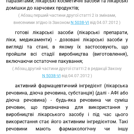
паразитами; лікарські косметичні засоби та лікарські
домішки до харчових продуктів;
( Абзац перший частини другої статті 2 із змінами,
внесеними згідно із Законом
N 5038-VI
від 04.07.2012 )
готові лікарські засоби (лікарські препарати,
ліки, медикаменти) - дозовані лікарські засоби у
вигляді та стані, в якому їх застосовують, що
пройшли всі стадії виробництва (виготовлення),
включаючи остаточне пакування;
( Абзац другий частини другої статті 2 в редакції Закону
N 5038-VI
від 04.07.2012 )
активний фармацевтичний інгредієнт (лікарська
речовина, діюча речовина, субстанція) (далі - АФІ або
діюча речовина) - будь-яка речовина чи суміш
речовин, що призначена для використання у
виробництві лікарського засобу і під час цього
використання стає його активним інгредієнтом. Такі
речовини мають фармакологічну чи іншу