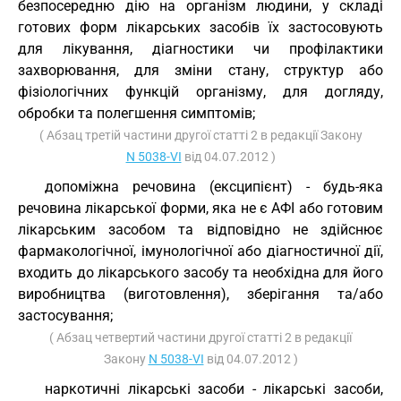
безпосередню дію на організм людини, у складі
готових форм лікарських засобів їх застосовують
для лікування, діагностики чи профілактики
захворювання, для зміни стану, структур або
фізіологічних функцій організму, для догляду,
обробки та полегшення симптомів;
( Абзац третій частини другої статті 2 в редакції Закону
N 5038-VI
від 04.07.2012 )
допоміжна речовина (ексципієнт) - будь-яка
речовина лікарської форми, яка не є АФІ або готовим
лікарським засобом та відповідно не здійснює
фармакологічної, імунологічної або діагностичної дії,
входить до лікарського засобу та необхідна для його
виробництва (виготовлення), зберігання та/або
застосування;
( Абзац четвертий частини другої статті 2 в редакції
Закону
N 5038-VI
від 04.07.2012 )
наркотичні лікарські засоби - лікарські засоби,