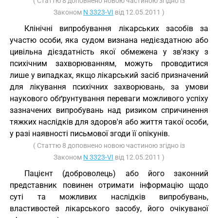
( Статтю 8 доповнено новою частиною згідно із
Законом
N 3323-VI
від 12.05.2011 )
Клінічні випробування лікарських засобів за
участю особи, яка судом визнана недієздатною або
цивільна дієздатність якої обмежена у зв'язку з
психічним захворюванням, можуть проводитися
лише у випадках, якщо лікарський засіб призначений
для лікування психічних захворювань, за умови
наукового обґрунтування переваги можливого успіху
зазначених випробувань над ризиком спричинення
тяжких наслідків для здоров'я або життя такої особи,
у разі наявності письмової згоди її опікунів.
( Статтю 8 доповнено новою частиною згідно із
Законом
N 3323-VI
від 12.05.2011 )
Пацієнт (доброволець) або його законний
представник повинен отримати інформацію щодо
суті та можливих наслідків випробувань,
властивостей лікарського засобу, його очікуваної