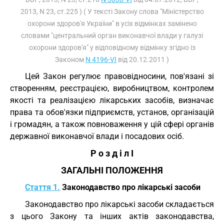
2013, N 23, ст.225 ) ( У тексті Закону слова "Міністерство
охорони здоров'я України" в усіх відмінках замінено
словами "центральний орган виконавчої влади у галузі
охорони здоров'я" у відповідному відмінку згідно із
Законом
N 4196-VI
від 20.12.2011 )
Цей Закон регулює правовідносини, пов'язані зі
створенням, реєстрацією, виробництвом, контролем
якості та реалізацією лікарських засобів, визначає
права та обов'язки підприємств, установ, організацій
і громадян, а також повноваження у цій сфері органів
державної виконавчої влади і посадових осіб.
Р о з д і л I
ЗАГАЛЬНІ ПОЛОЖЕННЯ
Стаття 1.
Законодавство про лікарські засоби
Законодавство про лікарські засоби складається
з цього Закону та інших актів законодавства,