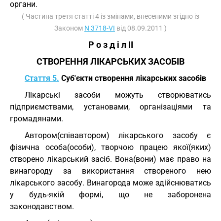
органи.
( Частина третя статті 4 із змінами, внесеними згідно із
Законом
N 3718-VI
від 08.09.2011 )
Р о з д і л II
СТВОРЕННЯ ЛІКАРСЬКИХ ЗАСОБІВ
Стаття 5.
Суб'єкти створення лікарських засобів
Лікарські засоби можуть створюватись
підприємствами, установами, організаціями та
громадянами.
Автором(співавтором) лікарського засобу є
фізична особа(особи), творчою працею якої(яких)
створено лікарський засіб. Вона(вони) має право на
винагороду за використання створеного нею
лікарського засобу. Винагорода може здійснюватись
у будь-якій формі, що не заборонена
законодавством.