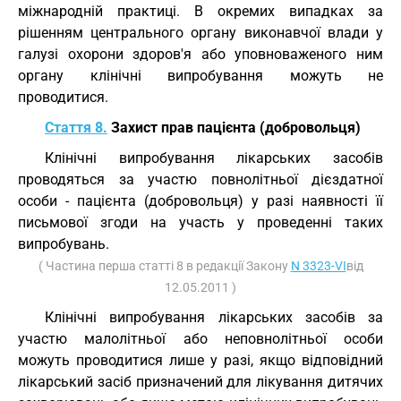
міжнародній практиці. В окремих випадках за
рішенням центрального органу виконавчої влади у
галузі охорони здоров'я або уповноваженого ним
органу клінічні випробування можуть не
проводитися.
Стаття 8.
Захист прав пацієнта (добровольця)
Клінічні випробування лікарських засобів
проводяться за участю повнолітньої дієздатної
особи - пацієнта (добровольця) у разі наявності її
письмової згоди на участь у проведенні таких
випробувань.
( Частина перша статті 8 в редакції Закону
N 3323-VI
від
12.05.2011 )
Клінічні випробування лікарських засобів за
участю малолітньої або неповнолітньої особи
можуть проводитися лише у разі, якщо відповідний
лікарський засіб призначений для лікування дитячих