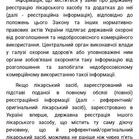
Інформація, що міститься у заяві про державну
реєстрацію лікарського засобу та додатках до неї
(далі - реєстраційна інформація), відповідно до
положень цього Закону та інших нормативно-
правових актів України підлягає державній охороні
від розголошення та недобросовісного комерційного
використання. Центральний орган виконавчої влади
у галузі охорони здоров'я або уповноважені ним
органи зобов'язані охороняти таку інформацію від
розголошення та запобігати недобросовісному
комерційному використанню такої інформації.
Якщо лікарський засіб, зареєстрований на
підставі поданої в повному обсязі (повної)
реєстраційної інформації (далі - референтний/
оригінальний лікарський засіб), зареєстровано в
Україні вперше, державна реєстрація іншого
лікарського засобу, що містить ту саму діючу
речовину, що й референтний/оригінальний
лікарський засіб, можлива не раніше ніж через п'ять