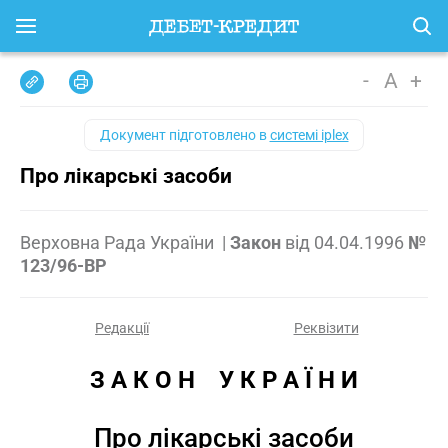
-
A
+
Документ підготовлено в
системі iplex
Про лікарські засоби
Верховна Рада України
|
Закон
від
04.04.1996
№
123/96-ВР
Редакції
Реквізити
З А К О Н    У К Р А Ї Н И
Про лікарські засоби