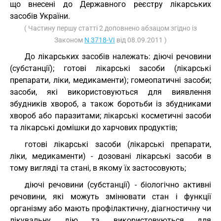
що внесені до Державного реєстру лікарських
засобів України.
( Частину першу статті 2 доповнено абзацом згідно із
Законом
N 3718-VI
від 08.09.2011 )
До лікарських засобів належать: діючі речовини
(субстанції); готові лікарські засоби (лікарські
препарати, ліки, медикаменти); гомеопатичні засоби;
засоби, які використовуються для виявлення
збудників хвороб, а також боротьби із збудниками
хвороб або паразитами; лікарські косметичні засоби
та лікарські домішки до харчових продуктів;
готові лікарські засоби (лікарські препарати,
ліки, медикаменти) - дозовані лікарські засоби в
тому вигляді та стані, в якому їх застосовують;
діючі речовини (субстанції) - біологічно активні
речовини, які можуть змінювати стан і функції
організму або мають профілактичну, діагностичну чи
лікувальну дію та використовуються для