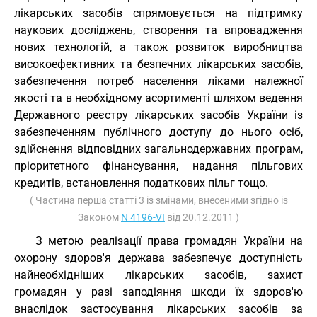
лікарських засобів спрямовується на підтримку
наукових досліджень, створення та впровадження
нових технологій, а також розвиток виробництва
високоефективних та безпечних лікарських засобів,
забезпечення потреб населення ліками належної
якості та в необхідному асортименті шляхом ведення
Державного реєстру лікарських засобів України із
забезпеченням публічного доступу до нього осіб,
здійснення відповідних загальнодержавних програм,
пріоритетного фінансування, надання пільгових
кредитів, встановлення податкових пільг тощо.
( Частина перша статті 3 із змінами, внесеними згідно із
Законом
N 4196-VI
від 20.12.2011 )
З метою реалізації права громадян України на
охорону здоров'я держава забезпечує доступність
найнеобхідніших лікарських засобів, захист
громадян у разі заподіяння шкоди їх здоров'ю
внаслідок застосування лікарських засобів за