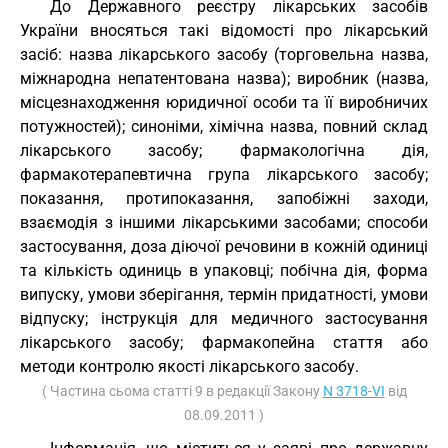
До Державного реєстру лікарських засобів
України вносяться такі відомості про лікарський
засіб: назва лікарського засобу (торговельна назва,
міжнародна непатентована назва); виробник (назва,
місцезнаходження юридичної особи та її виробничих
потужностей); синоніми, хімічна назва, повний склад
лікарського засобу; фармакологічна дія,
фармакотерапевтична група лікарського засобу;
показання, протипоказання, запобіжні заходи,
взаємодія з іншими лікарськими засобами; способи
застосування, доза діючої речовини в кожній одиниці
та кількість одиниць в упаковці; побічна дія, форма
випуску, умови зберігання, термін придатності, умови
відпуску; інструкція для медичного застосування
лікарського засобу; фармакопейна стаття або
методи контролю якості лікарського засобу.
( Частина сьома статті 9 в редакції Закону
N 3718-VI
від
08.09.2011 )