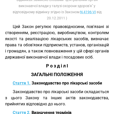
виконавчої влади у галузі охорони здоров'я" у
відповідному відмінку згідно із Законом
N 4196-VI
від
20.12.2011 )
Цей Закон регулює правовідносини, пов'язані зі
створенням, реєстрацією, виробництвом, контролем
якості та реалізацією лікарських засобів, визначає
права та обов'язки підприємств, установ, організацій
і громадян, а також повноваження у цій сфері органів
державної виконавчої влади і посадових осіб.
Р о з д і л I
ЗАГАЛЬНІ ПОЛОЖЕННЯ
Стаття 1.
Законодавство про лікарські засоби
Законодавство про лікарські засоби складається
з цього Закону та інших актів законодавства,
прийнятих відповідно до нього.
Стаття 2.
Визначення термінів