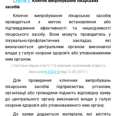
Стаття 7.
Клінічні випробування лікарських
засобів
Клінічні випробування лікарських засобів
проводяться з метою встановлення або
підтвердження ефективності та нешкідливості
лікарського засобу. Вони можуть проводитись у
лікувально-профілактичних закладах, які
визначаються центральним органом виконавчої
влади у галузі охорони здоров'я або уповноваженим
ним органом.
( Частина перша статті 7 із змінами, внесеними згідно із
Законом
N 3323-VI
від 12.05.2011 )
Для проведення клінічних випробувань
лікарських засобів підприємства, установи,
організації або громадяни подають відповідну заяву
до центрального органу виконавчої влади у галузі
охорони здоров'я або уповноваженого ним органу.
До заяви додаються матеріали, які містять