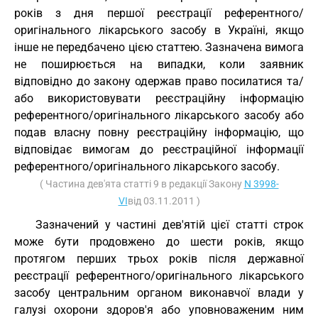
років з дня першої реєстрації референтного/
оригінального лікарського засобу в Україні, якщо
інше не передбачено цією статтею. Зазначена вимога
не поширюється на випадки, коли заявник
відповідно до закону одержав право посилатися та/
або використовувати реєстраційну інформацію
референтного/оригінального лікарського засобу або
подав власну повну реєстраційну інформацію, що
відповідає вимогам до реєстраційної інформації
референтного/оригінального лікарського засобу.
( Частина дев'ята статті 9 в редакції Закону
N 3998-
VI
від 03.11.2011 )
Зазначений у частині дев'ятій цієї статті строк
може бути продовжено до шести років, якщо
протягом перших трьох років після державної
реєстрації референтного/оригінального лікарського
засобу центральним органом виконавчої влади у
галузі охорони здоров'я або уповноваженим ним