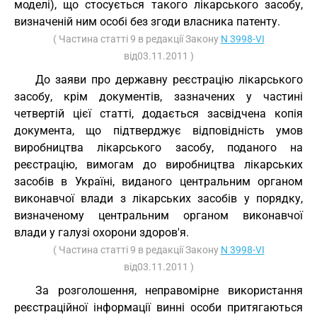
моделі), що стосується такого лікарського засобу,
визначеній ним особі без згоди власника патенту.
( Частина статті 9 в редакції Закону
N 3998-VI
від03.11.2011 )
До заяви про державну реєстрацію лікарського
засобу, крім документів, зазначених у частині
четвертій цієї статті, додається засвідчена копія
документа, що підтверджує відповідність умов
виробництва лікарського засобу, поданого на
реєстрацію, вимогам до виробництва лікарських
засобів в Україні, виданого центральним органом
виконавчої влади з лікарських засобів у порядку,
визначеному центральним органом виконавчої
влади у галузі охорони здоров'я.
( Частина статті 9 в редакції Закону
N 3998-VI
від03.11.2011 )
За розголошення, неправомірне використання
реєстраційної інформації винні особи притягаються