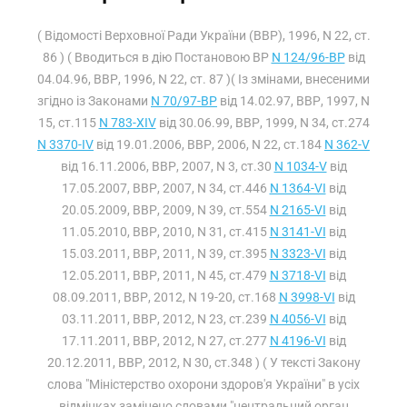
( Відомості Верховної Ради України (ВВР), 1996, N 22, ст.
86 ) ( Вводиться в дію Постановою ВР
N 124/96-ВР
від
04.04.96, ВВР, 1996, N 22, ст. 87 )( Із змінами, внесеними
згідно із Законами
N 70/97-ВР
від 14.02.97, ВВР, 1997, N
15, ст.115
N 783-XIV
від 30.06.99, ВВР, 1999, N 34, ст.274
N 3370-IV
від 19.01.2006, ВВР, 2006, N 22, ст.184
N 362-V
від 16.11.2006, ВВР, 2007, N 3, ст.30
N 1034-V
від
17.05.2007, ВВР, 2007, N 34, ст.446
N 1364-VI
від
20.05.2009, ВВР, 2009, N 39, ст.554
N 2165-VI
від
11.05.2010, ВВР, 2010, N 31, ст.415
N 3141-VI
від
15.03.2011, ВВР, 2011, N 39, ст.395
N 3323-VI
від
12.05.2011, ВВР, 2011, N 45, ст.479
N 3718-VI
від
08.09.2011, ВВР, 2012, N 19-20, ст.168
N 3998-VI
від
03.11.2011, ВВР, 2012, N 23, ст.239
N 4056-VI
від
17.11.2011, ВВР, 2012, N 27, ст.277
N 4196-VI
від
20.12.2011, ВВР, 2012, N 30, ст.348 ) ( У тексті Закону
слова "Міністерство охорони здоров'я України" в усіх
відмінках замінено словами "центральний орган