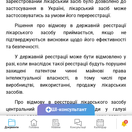
зареєстрований лікарський засіб було дозволено до
застосування в Україні, лікарський засіб може
застосовуватись за умови його перереєстрації.
Рішення про відмову в державній реєстрації
лікарського засобу приймається, якщо не
підтверджуються висновки щодо його ефективності
та безпечності.
У державній реєстрації може бути відмовлено у
разі, коли внаслідок такої реєстрації будуть порушені
захищені патентом чинні майнові права
інтелектуальної власності, в тому числі при
виробництві, використанні, продажу лікарських
засобів.
Про відмову в реєстрації лікарського засобу
центральний орган виконавчої влади у галузі
ШІ-консультант
охорони здоров'я або уповноважений ним орган у
0
десятиденний строк надсилає заявнику письмову
Документи
Головна
Новини
Консультації
Календар
Сервіси
мотивовану відповідь. Рішення про відмову може