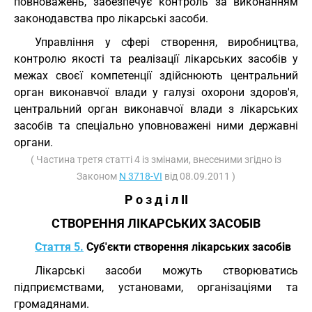
повноважень, забезпечує контроль за виконанням
законодавства про лікарські засоби.
Управління у сфері створення, виробництва,
контролю якості та реалізації лікарських засобів у
межах своєї компетенції здійснюють центральний
орган виконавчої влади у галузі охорони здоров'я,
центральний орган виконавчої влади з лікарських
засобів та спеціально уповноважені ними державні
органи.
( Частина третя статті 4 із змінами, внесеними згідно із
Законом
N 3718-VI
від 08.09.2011 )
Р о з д і л II
СТВОРЕННЯ ЛІКАРСЬКИХ ЗАСОБІВ
Стаття 5.
Суб'єкти створення лікарських засобів
Лікарські засоби можуть створюватись
підприємствами, установами, організаціями та
громадянами.