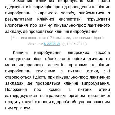
Замовник клінічних випробувань має право
одержувати інформацію про хід проведення клінічних
випробувань лікарського засобу, знайомитися з
результатами клінічної експертизи, порушувати
клопотання про заміну лікувально-профілактичного
закладу, де проводяться клінічні випробування.
( Частина шоста статті 7 із змінами, внесеними згідно із
Законом
N 3323-VI
від 12.05.2011 )
Клінічні випробування лікарських засобів
проводяться після обов'язкової оцінки етичних та
морально-правових аспектів програми клінічних
випробувань комісіями з питань етики, які
створюються і діють при лікувально-профілактичних
закладах, де проводяться клінічні випробування.
Положення про комісії з питань етики
затверджується центральним органом виконавчої
влади у галузі охорони здоров'я або уповноваженим
ним органом.