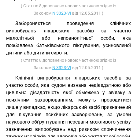
( Статтю 8 доповнено новою частиною згідно із
Законом
N 3323-VI
від 12.05.2011 )
Забороняється проведення клінічних
випробувань лікарських засобів за участю
малолітньої або неповнолітньої особи, яка
позбавлена батьківського піклування, усиновленої
дитини або дитини-сироти.
( Статтю 8 доповнено новою частиною згідно із
Законом
N 3323-VI
від 12.05.2011 )
Клінічні випробування лікарських засобів за
участю особи, яка судом визнана недієздатною або
цивільна дієздатність якої обмежена у зв'язку з
психічним захворюванням, можуть проводитися
лише у випадках, якщо лікарський засіб призначений
для лікування психічних захворювань, за умови
наукового обґрунтування переваги можливого успіху
зазначених випробувань над ризиком спричинення
тяжких наслідків для здоров'я або життя такої особи,