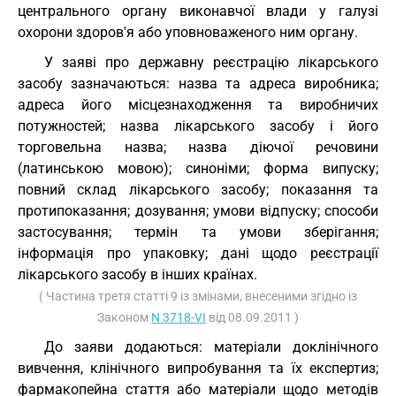
центрального органу виконавчої влади у галузі
охорони здоров'я або уповноваженого ним органу.
У заяві про державну реєстрацію лікарського
засобу зазначаються: назва та адреса виробника;
адреса його місцезнаходження та виробничих
потужностей; назва лікарського засобу і його
торговельна назва; назва діючої речовини
(латинською мовою); синоніми; форма випуску;
повний склад лікарського засобу; показання та
протипоказання; дозування; умови відпуску; способи
застосування; термін та умови зберігання;
інформація про упаковку; дані щодо реєстрації
лікарського засобу в інших країнах.
( Частина третя статті 9 із змінами, внесеними згідно із
Законом
N 3718-VI
від 08.09.2011 )
До заяви додаються: матеріали доклінічного
вивчення, клінічного випробування та їх експертиз;
фармакопейна стаття або матеріали щодо методів