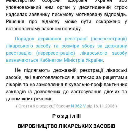
Міністерство охорони здоров'я України або
уповноважений ним орган у десятиденний строк
надсилає заявнику письмову мотивовану відповідь.
Рішення про відмову може бути оскаржено у
встановленому законом порядку.
Порядок державної реєстрації (перереєстрації)
лікарського засобу та розміри збору за державну
реєстрацію (перереєстрацію) лікарського засобу
визначаються Кабінетом Міністрів України
.
Не підлягають державній реєстрації лікарські
засоби, які виготовляються в аптеках за рецептами
лікарів та на замовлення лікувально-профілактичних
закладів із дозволених до застосування діючих та
допоміжних речовин.
( Стаття 9 в редакції Закону
N 362-V
від 16.11.2006 )
Р о з д і л III
ВИРОБНИЦТВО ЛІКАРСЬКИХ ЗАСОБІВ