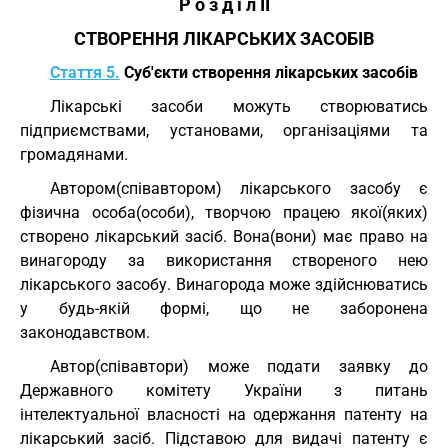
Р о з д і л II
СТВОРЕННЯ ЛІКАРСЬКИХ ЗАСОБІВ
Стаття 5.
Суб'єкти створення лікарських засобів
Лікарські засоби можуть створюватись
підприємствами, установами, організаціями та
громадянами.
Автором(співавтором) лікарського засобу є
фізична особа(особи), творчою працею якої(яких)
створено лікарський засіб. Вона(вони) має право на
винагороду за використання створеного нею
лікарського засобу. Винагорода може здійснюватись
у будь-якій формі, що не заборонена
законодавством.
Автор(співавтори) може подати заявку до
Державного комітету України з питань
інтелектуальної власності на одержання патенту на
лікарський засіб. Підставою для видачі патенту є