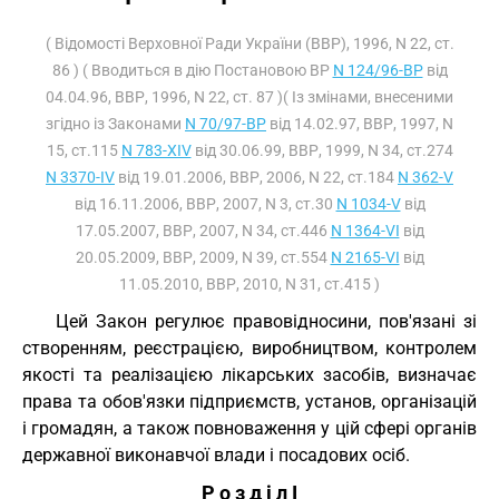
( Відомості Верховної Ради України (ВВР), 1996, N 22, ст.
86 ) ( Вводиться в дію Постановою ВР
N 124/96-ВР
від
04.04.96, ВВР, 1996, N 22, ст. 87 )( Із змінами, внесеними
згідно із Законами
N 70/97-ВР
від 14.02.97, ВВР, 1997, N
15, ст.115
N 783-XIV
від 30.06.99, ВВР, 1999, N 34, ст.274
N 3370-IV
від 19.01.2006, ВВР, 2006, N 22, ст.184
N 362-V
від 16.11.2006, ВВР, 2007, N 3, ст.30
N 1034-V
від
17.05.2007, ВВР, 2007, N 34, ст.446
N 1364-VI
від
20.05.2009, ВВР, 2009, N 39, ст.554
N 2165-VI
від
11.05.2010, ВВР, 2010, N 31, ст.415 )
Цей Закон регулює правовідносини, пов'язані зі
створенням, реєстрацією, виробництвом, контролем
якості та реалізацією лікарських засобів, визначає
права та обов'язки підприємств, установ, організацій
і громадян, а також повноваження у цій сфері органів
державної виконавчої влади і посадових осіб.
Р о з д і л I