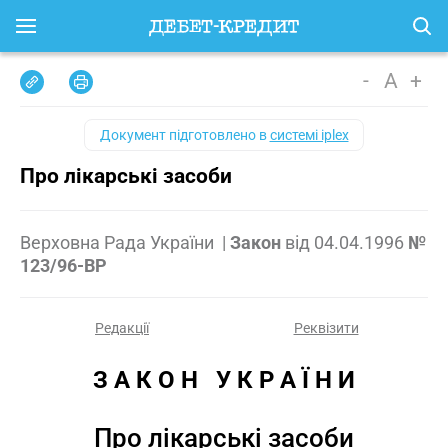
-
A
+
Документ підготовлено в
системі iplex
Про лікарські засоби
Верховна Рада України
|
Закон
від
04.04.1996
№
123/96-ВР
Редакції
Реквізити
З А К О Н   У К Р А Ї Н И
Про лікарські засоби