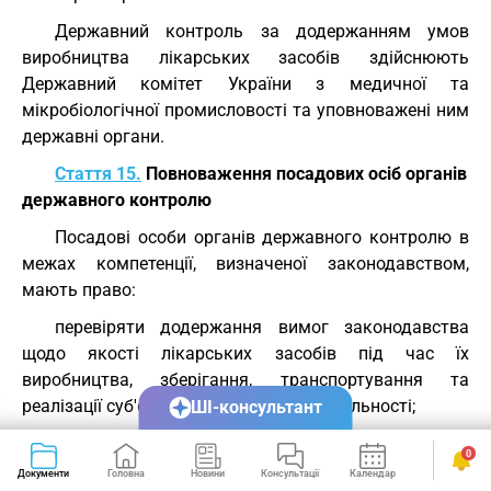
Державний контроль за додержанням умов
виробництва лікарських засобів здійснюють
Державний комітет України з медичної та
мікробіологічної промисловості та уповноважені ним
державні органи.
Стаття 15.
Повноваження посадових осіб органів
державного контролю
Посадові особи органів державного контролю в
межах компетенції, визначеної законодавством,
мають право:
перевіряти додержання вимог законодавства
щодо якості лікарських засобів під час їх
виробництва, зберігання, транспортування та
реалізації суб'єктами господарської діяльності;
ШІ-консультант
безперешкодно проводити огляд будь-яких
0
виробничих, складських, торговельних приміщень
Документи
Головна
Новини
Консультації
Календар
Сервіси