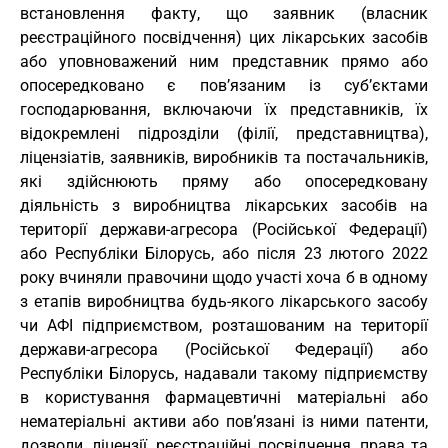
встановлення факту, що заявник (власник
реєстраційного посвідчення) цих лікарських засобів
або уповноважений ним представник прямо або
опосередковано є пов’язаним із суб’єктами
господарювання, включаючи їх представників, їх
відокремлені підрозділи (філії, представництва),
ліцензіатів, заявників, виробників та постачальників,
які здійснюють пряму або опосередковану
діяльність з виробництва лікарських засобів на
території держави-агресора (Російської Федерації)
або Республіки Білорусь, або після 23 лютого 2022
року вчиняли правочини щодо участі хоча б в одному
з етапів виробництва будь-якого лікарського засобу
чи АФІ підприємством, розташованим на території
держави-агресора (Російської Федерації) або
Республіки Білорусь, надавали такому підприємству
в користування фармацевтичні матеріальні або
нематеріальні активи або пов’язані із ними патенти,
дозволи, ліцензії, реєстраційні посвідчення, права та