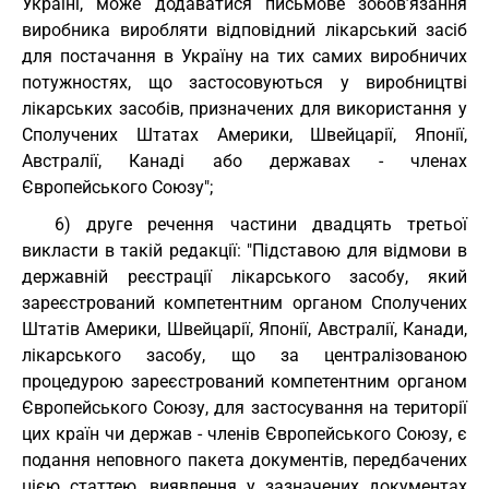
Україні, може додаватися письмове зобов’язання
виробника виробляти відповідний лікарський засіб
для постачання в Україну на тих самих виробничих
потужностях, що застосовуються у виробництві
лікарських засобів, призначених для використання у
Сполучених Штатах Америки, Швейцарії, Японії,
Австралії, Канаді або державах - членах
Європейського Союзу";
6) друге речення частини двадцять третьої
викласти в такій редакції: "Підставою для відмови в
державній реєстрації лікарського засобу, який
зареєстрований компетентним органом Сполучених
Штатів Америки, Швейцарії, Японії, Австралії, Канади,
лікарського засобу, що за централізованою
процедурою зареєстрований компетентним органом
Європейського Союзу, для застосування на території
цих країн чи держав - членів Європейського Союзу, є
подання неповного пакета документів, передбачених
цією статтею, виявлення у зазначених документах