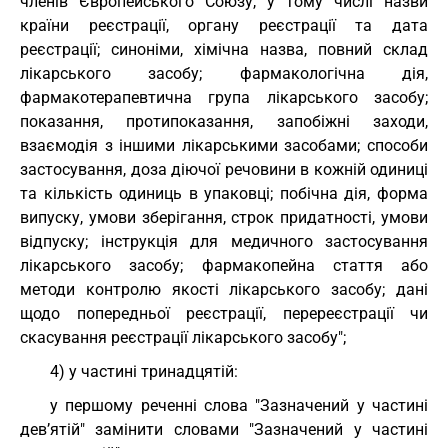
членів Європейського Союзу, у тому числі назви
країни реєстрації, органу реєстрації та дата
реєстрації; синоніми, хімічна назва, повний склад
лікарського засобу; фармакологічна дія,
фармакотерапевтична група лікарського засобу;
показання, протипоказання, запобіжні заходи,
взаємодія з іншими лікарськими засобами; способи
застосування, доза діючої речовини в кожній одиниці
та кількість одиниць в упаковці; побічна дія, форма
випуску, умови зберігання, строк придатності, умови
відпуску; інструкція для медичного застосування
лікарського засобу; фармакопейна стаття або
методи контролю якості лікарського засобу; дані
щодо попередньої реєстрації, перереєстрації чи
скасування реєстрації лікарського засобу";
4) у частині тринадцятій:
у першому реченні слова "Зазначений у частині
дев’ятій" замінити словами "Зазначений у частині