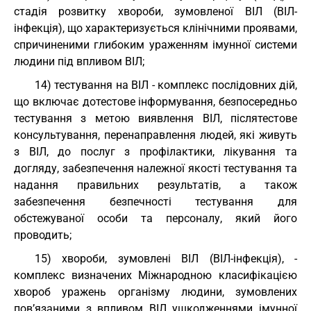
стадія розвитку хвороби, зумовленої ВІЛ (ВІЛ-
інфекція), що характеризується клінічними проявами,
спричиненими глибоким ураженням імунної системи
людини під впливом ВІЛ;
14) тестування на ВІЛ - комплекс послідовних дій,
що включає дотестове інформування, безпосередньо
тестування з метою виявлення ВІЛ, післятестове
консультування, перенаправлення людей, які живуть
з ВІЛ, до послуг з профілактики, лікування та
догляду, забезпечення належної якості тестування та
надання правильних результатів, а також
забезпечення безпечності тестування для
обстежуваної особи та персоналу, який його
проводить;
15) хвороби, зумовлені ВІЛ (ВІЛ-інфекція), -
комплекс визначених Міжнародною класифікацією
хвороб уражень організму людини, зумовлених
пов’язаними з впливом ВІЛ ушкодженнями імунної