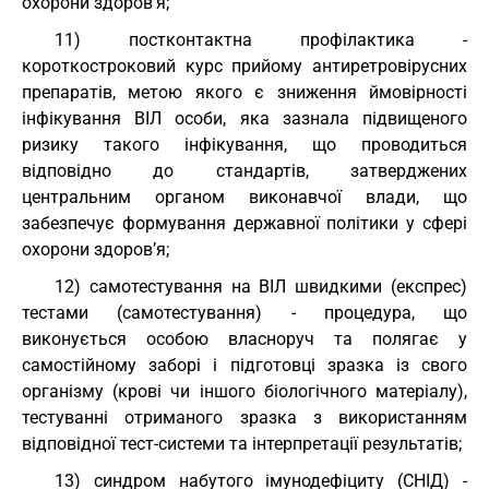
охорони здоров’я;
11) постконтактна профілактика -
короткостроковий курс прийому антиретровірусних
препаратів, метою якого є зниження ймовірності
інфікування ВІЛ особи, яка зазнала підвищеного
ризику такого інфікування, що проводиться
відповідно до стандартів, затверджених
центральним органом виконавчої влади, що
забезпечує формування державної політики у сфері
охорони здоров’я;
12) самотестування на ВІЛ швидкими (експрес)
тестами (самотестування) - процедура, що
виконується особою власноруч та полягає у
самостійному заборі і підготовці зразка із свого
організму (крові чи іншого біологічного матеріалу),
тестуванні отриманого зразка з використанням
відповідної тест-системи та інтерпретації результатів;
13) синдром набутого імунодефіциту (СНІД) -