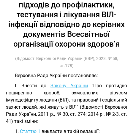
підходів до профілактики,
тестування і лікування ВІЛ-
інфекції відповідно до керівних
документів Всесвітньої
організації охорони здоров’я
(Відомості Верховної Ради України (ВВР), 2023, № 58,
ст.178)
Верховна Рада України постановляє:
I. Внести до
Закону України
"Про протидію
поширенню хвороб, зумовлених вірусом
імунодефіциту людини (ВІЛ), та правовий і соціальний
захист людей, які живуть з ВІЛ" (Відомості Верховної
Ради України, 2011 р., № 30, ст. 274; 2014 р., № 2-3, ст.
41) такі зміни:
1.
Статтю 1
викласти в такій редакції: