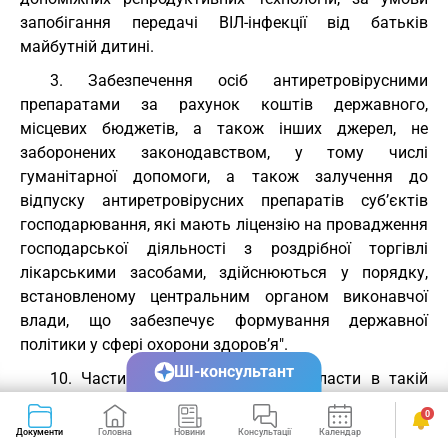
запобігання передачі ВІЛ-інфекції від батьків
майбутній дитині.
3. Забезпечення осіб антиретровірусними
препаратами за рахунок коштів державного,
місцевих бюджетів, а також інших джерел, не
заборонених законодавством, у тому числі
гуманітарної допомоги, а також залучення до
відпуску антиретровірусних препаратів суб’єктів
господарювання, які мають ліцензію на провадження
господарської діяльності з роздрібної торгівлі
лікарськими засобами, здійснюються у порядку,
встановленому центральним органом виконавчої
влади, що забезпечує формування державної
політики у сфері охорони здоров’я".
ШІ-консультант
10. Частину першу
статті 11
викласти в такій
редакції:
0
Документи
Головна
Новини
Консультації
Календар
Сервіси
"1. Якщо післятестове консультування не привело