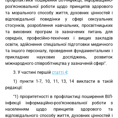
профілактики поширення ВІЛ-інфекції, інформаційно-
роз’яснювальної роботи щодо принципів здорового
та морального способу життя, духовних цінностей і
відповідальної поведінки у сфері сексуальних
стосунків, розроблення навчальних, просвітницьких
та виховних програм із зазначених питань для
середніх, професійно-технічних і вищих закладів
освіти, здійснення спеціальної підготовки медичного
та іншого персоналу, проведення фундаментальних і
прикладних наукових досліджень, розвиток
міжнародного співробітництва у зазначеній сфері".
3. У частині першій
статті 4
:
1) пункти 1-7, 10, 11, 13, 14 викласти в такій
редакції:
"1) пріоритетності в профілактиці поширення ВІЛ-
інфекції інформаційно-роз’яснювальної роботи з
населенням щодо принципів здорового та
відповідального способу життя, духовних цінностей і