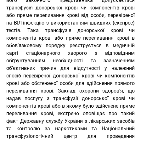
його законного представника допускається
трансфузія донорської крові чи компонентів крові
або пряме переливання крові від особи, перевіреної
на ВІЛ-інфекцію з використанням швидких (експрес)
тестів. Така трансфузія донорської крові чи
компонентів крові або пряме переливання крові в
обов’язковому порядку реєструється в медичній
карті стаціонарного хворого з відповідним
обґрунтуванням необхідності та зазначенням
об’єктивних причин для відсутності у належний
спосіб перевіреної донорської крові чи компонентів
крові або обстеженої особи для здійснення прямого
переливання крові. Заклад охорони здоров’я, що
надав послугу з трансфузії донорської крові чи
компонентів крові або в якому було здійснене пряме
переливання крові, екстрено оповіщає про такий
факт Державну службу України з лікарських засобів
та контролю за наркотиками та Національний
трансфузіологічний центр для проведення