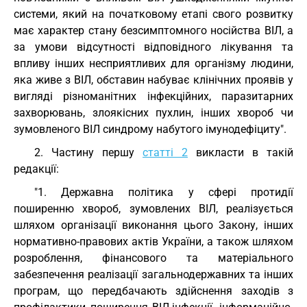
системи, який на початковому етапі свого розвитку
має характер стану безсимптомного носійства ВІЛ, а
за умови відсутності відповідного лікування та
впливу інших несприятливих для організму людини,
яка живе з ВІЛ, обставин набуває клінічних проявів у
вигляді різноманітних інфекційних, паразитарних
захворювань, злоякісних пухлин, інших хвороб чи
зумовленого ВІЛ синдрому набутого імунодефіциту".
2. Частину першу
статті 2
викласти в такій
редакції:
"1. Державна політика у сфері протидії
поширенню хвороб, зумовлених ВІЛ, реалізується
шляхом організації виконання цього Закону, інших
нормативно-правових актів України, а також шляхом
розроблення, фінансового та матеріального
забезпечення реалізації загальнодержавних та інших
програм, що передбачають здійснення заходів з