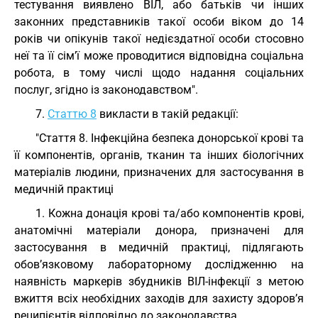
тестування виявлено ВІЛ, або батьків чи інших
законних представників такої особи віком до 14
років чи опікунів такої недієздатної особи стосовно
неї та її сім’ї може проводитися відповідна соціальна
робота, в тому числі щодо надання соціальних
послуг, згідно із законодавством".
7.
Статтю 8
викласти в такій редакції:
"Стаття 8. Інфекційна безпека донорської крові та
її компонентів, органів, тканин та інших біологічних
матеріалів людини, призначених для застосування в
медичній практиці
1. Кожна донація крові та/або компонентів крові,
анатомічні матеріали донора, призначені для
застосування в медичній практиці, підлягають
обов’язковому лабораторному дослідженню на
наявність маркерів збудників ВІЛ-інфекції з метою
вжиття всіх необхідних заходів для захисту здоров’я
реципієнтів відповідно до законодавства.