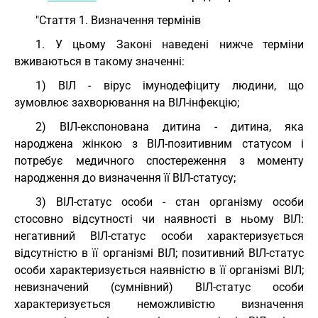
"Стаття 1. Визначення термінів
1. У цьому Законі наведені нижче терміни
вживаються в такому значенні:
1) ВІЛ - вірус імунодефіциту людини, що
зумовлює захворювання на ВІЛ-інфекцію;
2) ВІЛ-експонована дитина - дитина, яка
народжена жінкою з ВІЛ-позитивним статусом і
потребує медичного спостереження з моменту
народження до визначення її ВІЛ-статусу;
3) ВІЛ-статус особи - стан організму особи
стосовно відсутності чи наявності в ньому ВІЛ:
негативний ВІЛ-статус особи характеризується
відсутністю в її організмі ВІЛ; позитивний ВІЛ-статус
особи характеризується наявністю в її організмі ВІЛ;
невизначений (сумнівний) ВІЛ-статус особи
характеризується неможливістю визначення