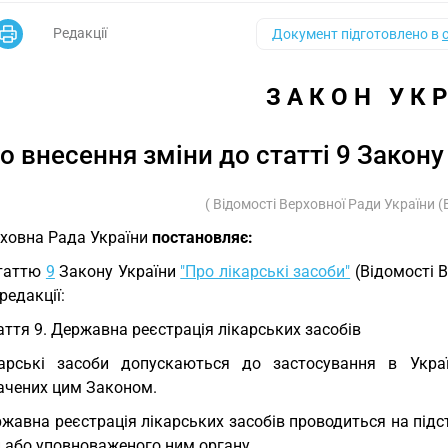
Редакції
Документ підготовлено в
З А К О Н   У К Р
о внесення зміни до статті 9 Закону 
( Відомості Верховної Ради України (ВВ
ховна Рада України
постановляє:
Статтю
9
Закону України
"Про лікарські засоби"
(Відомості В
 редакції:
аття 9. Державна реєстрація лікарських засобів
арські засоби допускаються до застосування в Україн
ачених цим Законом.
жавна реєстрація лікарських засобів проводиться на підст
и або уповноваженого ним органу.