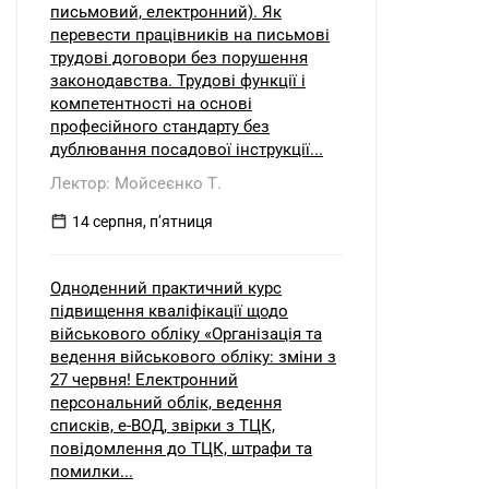
письмовий, електронний). Як
перевести працівників на письмові
трудові договори без порушення
законодавства. Трудові функції і
компетентності на основі
професійного стандарту без
дублювання посадової інструкції...
Лектор: Мойсеєнко Т.
14 серпня, пʼятниця
Одноденний практичний курс
підвищення кваліфікації щодо
військового обліку «Організація та
ведення військового обліку: зміни з
27 червня! Електронний
персональний облік, ведення
списків, е-ВОД, звірки з ТЦК,
повідомлення до ТЦК, штрафи та
помилки...