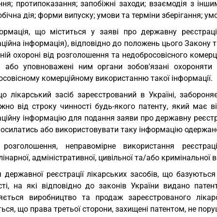
ння; протипоказання; запобіжні заходи; взаємодія з інш
обічна дія; форми випуску; умови та терміни зберігання; ум
ормація, що міститься у заяві про державну реєстраці
ційна інформація), відповідно до положень цього Закону 
ній охороні від розголошення та недобросовісного комерц
и або уповноважені ним органи зобов'язані охороняти
осовісному комерційному використанню такої інформації.
о лікарський засіб зареєстрований в Україні, забороняє
ежно від строку чинності будь-якого патенту, який має 
ційну інформацію для подання заяви про державну реєстра
посилатись або використовувати таку інформацію одержан
 розголошення, неправомірне використання реєстрац
інарної, адміністративної, цивільної та/або кримінальної в
 державної реєстрації лікарських засобів, що базуються
сті, на які відповідно до законів України видано патен
яється виробництво та продаж зареєстрованого лікар
ься, що права третьої сторони, захищені патентом, не пору