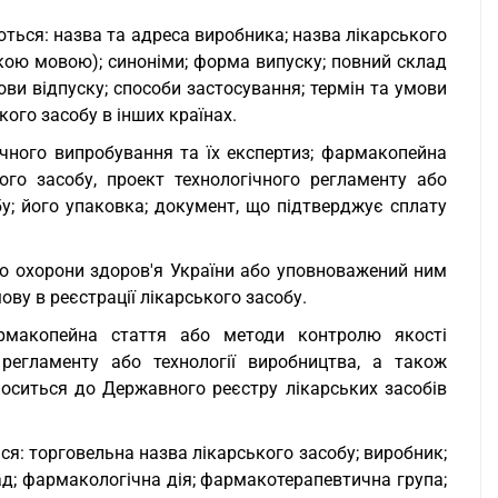
ться: назва та адреса виробника; назва лікарського
ькою мовою); синоніми; форма випуску; повний склад
ови відпуску; способи застосування; термін та умови
кого засобу в інших країнах.
ічного випробування та їх експертиз; фармакопейна
го засобу, проект технологічного регламенту або
бу; його упаковка; документ, що підтверджує сплату
во охорони здоров'я України або уповноважений ним
ву в реєстрації лікарського засобу.
рмакопейна стаття або методи контролю якості
 регламенту або технології виробництва, а також
оситься до Державного реєстру лікарських засобів
я: торговельна назва лікарського засобу; виробник;
ад; фармакологічна дія; фармакотерапевтична група;