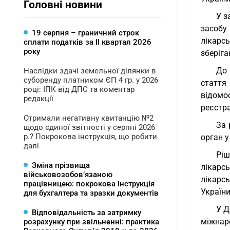
Головні новини
У з
засобу 
19 серпня – граничний строк
лікарсь
сплати податків за ІI квартал 2026
року
зберіга
До 
Наслідки здачі земельної ділянки в
суборенду платником ЄП 4 гр. у 2026
стаття
році: ІПК від ДПС та коментар
відомо
редакції
реєстра
Отримали негативну квитанцію №2
За 
щодо єдиної звітності у серпні 2026
р.? Покрокова інструкція, що робити
орган у
далі
Рі
Зміна прізвища
лікарс
військовозобов’язаною
лікарс
працівницею: покрокова інструкція
України
для бухгалтера та зразки документів
У Д
Відповідальність за затримку
міжнаро
розрахунку при звільненні: практика