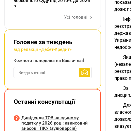
Верховного Суду від 2010-х до 2026
показа
р.
дози; п
Усі головні
Інф
реєстра
держав
Україн
Головне за тиждень
недобр
від редакції «Дебет-Кредит»
Якщ
Кожного понеділка на Ваш e-mail
(незал
реєстра
право 
За
дисципл
Останні консультації
Для
власно
Дивіденди ТОВ на єдиному
дозвол
податку у 2026 році: авансовий
вказуєт
внесок і ПКУ (аудіоверсія)