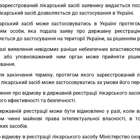
зареєстрований лікарський засіб заявнику видається пос
ікарський засіб дозволяється до застосування в Україні.
арський засіб може застосовуватись в Україні протягом
ям особи, яка подала заяву про державну реєстрацію 
ється до застосування на території України, за рішенням
азі виявлення невідомих раніше небезпечних властивосте
и або уповноважений ним орган може прийняти ріше
ування.
ля закінчення терміну, протягом якого зареєстрований 
, лікарський засіб може застосовуватись за умови його пер
ення про відмову в державній реєстрації лікарського за
го ефективності та безпечності.
ержавній реєстрації може бути відмовлено у разі, коли в
ом чинні майнові права інтелектуальної власності, в т
ких засобів.
 відмову в реєстрації лікарського засобу Міністерство ох