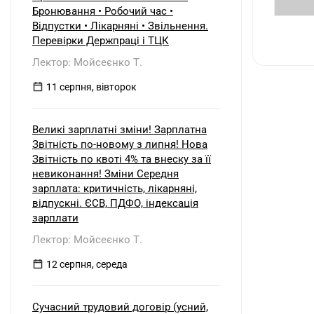
Бронювання • Робочий час •
Відпустки • Лікарняні • Звільнення.
Перевірки Держпраці і ТЦК
Лектор: Мойсеєнко Т.
11 серпня, вівторок
Великі зарплатні зміни! Зарплатна
Звітність по-новому з липня! Нова
Звітність по квоті 4% та внеску за її
невиконання! Зміни Середня
зарплата: критичність, лікарняні,
відпускні. ЄСВ, ПДФО, індексація
зарплати
Лектор: Мойсеєнко Т.
12 серпня, середа
Сучасний трудовий договір (усний,