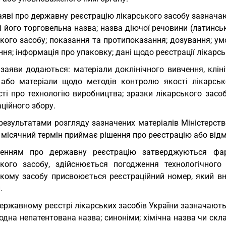
аяві про державну реєстрацію лікарського засобу зазначаю
і його торговельна назва; назва діючої речовини (латинс
кого засобу; показання та протипоказання; дозування; ум
ння; інформація про упаковку; дані щодо реєстрації лікарсь
заяви додаються: матеріали доклінічного вивчення, клін
 або матеріали щодо методів контролю якості лікарсько
сті про технологію виробництва; зразки лікарського засо
ційного збору.
результатами розгляду зазначених матеріалів Міністерст
 місячний термін приймає рішення про реєстрацію або відмо
шенням про державну реєстрацію затверджуються фа
ького засобу, здійснюється погодження технологічного
ькому засобу присвоюється реєстраційний номер, який вн
.
ержавному реєстрі лікарських засобів України зазначаютьс
дна непатентована назва; синоніми; хімічна назва чи скл