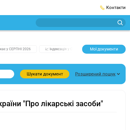
Контакти
Мої документи
кає у СЕРПНІ 2026
📈 Індексація у СЕРПНІ
2️⃣0️⃣2️⃣7️⃣ Усі клю
Розширений пошук
Шукати документ
країни "Про лікарські засоби"