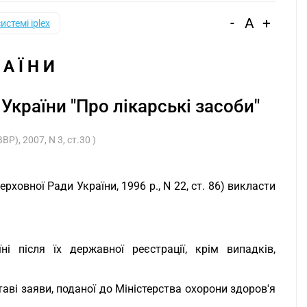
-
A
+
системі iplex
 А Ї Н И
України "Про лікарські засоби"
Р), 2007, N 3, ст.30 )
ерховної Ради України, 1996 р., N 22, ст. 86) викласти
і після їх державної реєстрації, крім випадків,
аві заяви, поданої до Міністерства охорони здоров'я