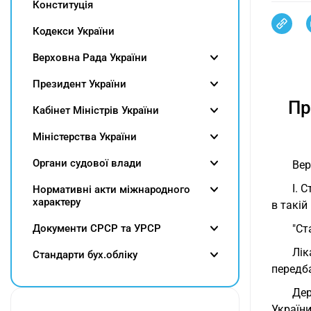
Конституція
Кодекси України
Верховна Рада України
Президент України
Пр
Кабінет Міністрів України
Міністерства України
Органи судової влади
Вер
I. 
Нормативні акти міжнародного
характеру
в такій
Документи СРСР та УРСР
"Ст
Лік
Cтандарти бух.обліку
передб
Дер
Україн