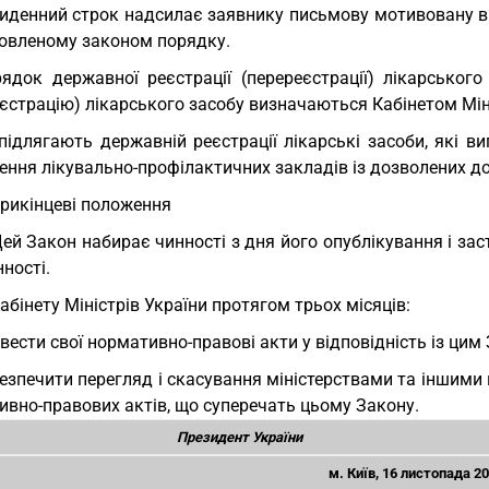
тиденний строк надсилає заявнику письмову мотивовану в
новленому законом порядку.
ядок державної реєстрації (перереєстрації) лікарськог
єстрацію) лікарського засобу визначаються Кабінетом Міні
підлягають державній реєстрації лікарські засоби, які в
ння лікувально-профілактичних закладів із дозволених до
 Прикінцеві положення
Цей Закон набирає чинності з дня його опублікування і за
ності.
Кабінету Міністрів України протягом трьох місяців:
вести свої нормативно-правові акти у відповідність із цим
езпечити перегляд і скасування міністерствами та іншими
ивно-правових актів, що суперечать цьому Закону.
Президент України
м. Київ, 16 листопада 2