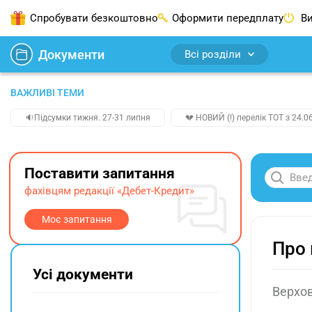
Спробувати безкоштовно
Оформити передплату
Ви
Документи
Всі розділи
ВАЖЛИВІ ТЕМИ
🔉Підсумки тижня. 27-31 липня
💔 НОВИЙ (!) перелік ТОТ з 24.06
Поставити запитання
фахівцям редакції «Дебет-Кредит»
Моє запитання
Про 
Усі документи
Верхов