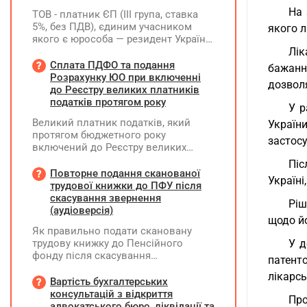
На 
ТОВ - платник ЄП (ІІІ група, ставка
5%, без ПДВ), єдиним учасником
якого л
якого є юрособа — резидент України,
у 2026 році планує розподілити та
Лік
виплатити дивіденди за рахунок
Сплата ПДФО та подання
бажанн
нерозподіленого прибутку 2024–
Розрахунку ЮО при включенні
дозволя
2025 років у сумі 15 млн грн. Які
до Реєстру великих платників
податкові наслідки виникають у
податків протягом року
У р
ТОВ-емітента?
Великий платник податків, який
Україн
протягом бюджетного року
застос
включений до Реєстру великих
платників податків, сплачує ПДФО
Піс
за місцем попереднього обліку, а
Повторне подання сканованої
Україні
Податковий розрахунок подає за
трудової книжки до ПФУ після
новим (основним) місцем обліку
скасування звернення
Ріш
(аудіоверсія)
щодо йо
Як правильно подати скановану
трудову книжку до Пенсійного
У д
фонду після скасування
патент
попереднього звернення через
лікарсь
відсутність підпису на титульній
Вартість бухгалтерських
сторінці — надсилати лише
консультацій з відкриття
Про
виправлену сторінку чи всю трудову
адвокатського бюро, ліквідації та