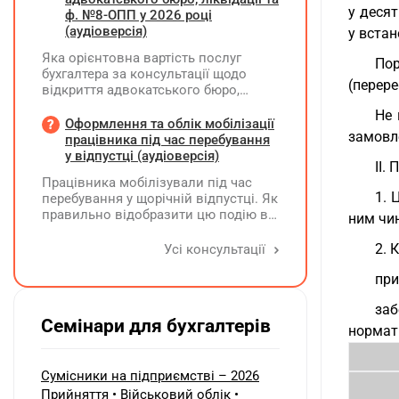
у деся
книжку заново?
ф. №8-ОПП у 2026 році
(аудіоверсія)
у вста
Яка орієнтовна вартість послуг
Пор
бухгалтера за консультації щодо
(перере
відкриття адвокатського бюро,
ліквідації незалежної адвокатської
Не 
діяльності та подання звіту за
Оформлення та облік мобілізації
замовле
формою №8-ОПП?
працівника під час перебування
у відпустці (аудіоверсія)
II.
Працівника мобілізували під час
1. 
перебування у щорічній відпустці. Як
правильно відобразити цю подію в
ним чин
кадровому, табельному,
бухгалтерському обліку та
2. 
Усі консультації
податковій звітності?
при
заб
Семінари для бухгалтерів
нормат
Сумісники на підприємстві – 2026
Прийняття • Військовий облік •