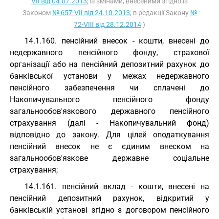
VII від 04.07.2013
; із змінами, внесеними згідно із
Законом
№ 657-VII від 24.10.2013
; в редакції Закону
№
72-VIII від 28.12.2014
)
14.1.160. пенсійний внесок - кошти, внесені до
недержавного пенсійного фонду, страхової
організації або на пенсійний депозитний рахунок до
банківської установи у межах недержавного
пенсійного забезпечення чи сплачені до
Накопичувального пенсійного фонду
загальнообов'язкового державного пенсійного
страхування (далі - Накопичувальний фонд)
відповідно до закону. Для цілей оподаткування
пенсійний внесок не є єдиним внеском на
загальнообов'язкове державне соціальне
страхування;
14.1.161. пенсійний вклад - кошти, внесені на
пенсійний депозитний рахунок, відкритий у
банківській установі згідно з договором пенсійного