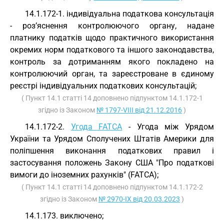
14.1.172-1. індивідуальна податкова консультація
- роз’яснення контролюючого органу, надане
платнику податків щодо практичного використання
окремих норм податкового та іншого законодавства,
контроль за дотриманням якого покладено на
контролюючий орган, та зареєстроване в єдиному
реєстрі індивідуальних податкових консультацій;
( Пункт 14.1 статті 14 доповнено підпунктом 14.1.172-1
згідно із Законом
№ 1797-VIII від 21.12.2016
)
14.1.172-2.
Угода FATCA
- Угода між Урядом
України та Урядом Сполучених Штатів Америки для
поліпшення виконання податкових правил і
застосування положень Закону США "Про податкові
вимоги до іноземних рахунків" (FATCA);
( Пункт 14.1 статті 14 доповнено підпунктом 14.1.172-2
згідно із Законом
№ 2970-IX від 20.03.2023
)
14.1.173. виключено;