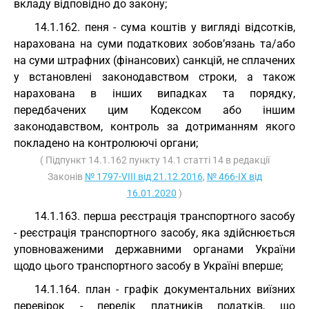
вкладу відповідно до закону;
14.1.162. пеня - сума коштів у вигляді відсотків,
нарахована на суми податкових зобов’язань та/або
на суми штрафних (фінансових) санкцій, не сплачених
у встановлені законодавством строки, а також
нарахована в інших випадках та порядку,
передбачених цим Кодексом або іншим
законодавством, контроль за дотриманням якого
покладено на контролюючі органи;
( Підпункт 14.1.162 пункту 14.1 статті 14 в редакції
Законів
№ 1797-VIII від 21.12.2016
,
№ 466-IX від
16.01.2020
)
14.1.163. перша реєстрація транспортного засобу
- реєстрація транспортного засобу, яка здійснюється
уповноваженими державними органами України
щодо цього транспортного засобу в Україні вперше;
14.1.164. план - графік документальних виїзних
перевірок - перелік платників податків, що