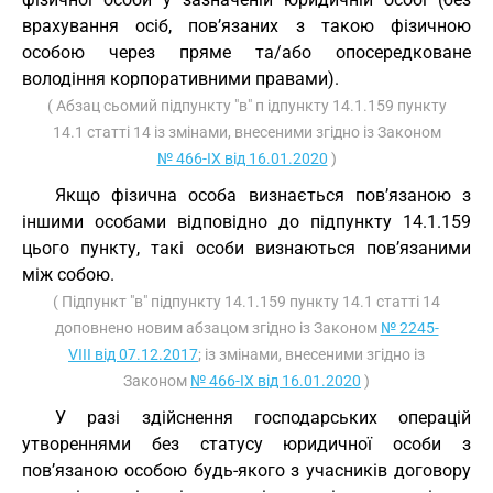
врахування осіб, пов’язаних з такою фізичною
особою через пряме та/або опосередковане
володіння корпоративними правами).
( Абзац сьомий підпункту "в" п ідпункту 14.1.159 пункту
14.1 статті 14 із змінами, внесеними згідно із Законом
№ 466-IX від 16.01.2020
)
Якщо фізична особа визнається пов’язаною з
іншими особами відповідно до підпункту 14.1.159
цього пункту, такі особи визнаються пов’язаними
між собою.
( Підпункт "в" підпункту 14.1.159 пункту 14.1 статті 14
доповнено новим абзацом згідно із Законом
№ 2245-
VIII від 07.12.2017
; із змінами, внесеними згідно із
Законом
№ 466-IX від 16.01.2020
)
У разі здійснення господарських операцій
утвореннями без статусу юридичної особи з
пов’язаною особою будь-якого з учасників договору