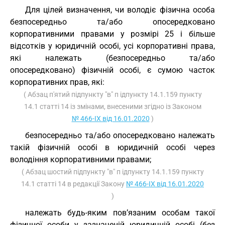
Для цілей визначення, чи володіє фізична особа
безпосередньо та/або опосередковано
корпоративними правами у розмірі 25 і більше
відсотків у юридичній особі, усі корпоративні права,
які належать (безпосередньо та/або
опосередковано) фізичній особі, є сумою часток
корпоративних прав, які:
( Абзац п'ятий підпункту "в" п ідпункту 14.1.159 пункту
14.1 статті 14 із змінами, внесеними згідно із Законом
№ 466-IX від 16.01.2020
)
безпосередньо та/або опосередковано належать
такій фізичній особі в юридичній особі через
володіння корпоративними правами;
( Абзац шостий підпункту "в" п ідпункту 14.1.159 пункту
14.1 статті 14 в редакції Закону
№ 466-IX від 16.01.2020
)
належать будь-яким пов’язаним особам такої
фізичної особи у зазначеній юридичній особі (без