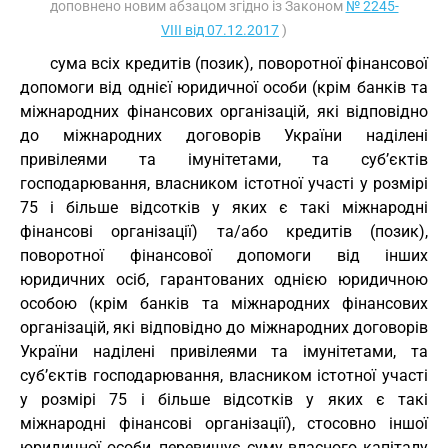
доповнено новим абзацом згідно із Законом
№ 2245-
VIII від 07.12.2017
)
сума всіх кредитів (позик), поворотної фінансової
допомоги від однієї юридичної особи (крім банків та
міжнародних фінансових організацій, які відповідно
до міжнародних договорів України наділені
привілеями та імунітетами, та суб’єктів
господарювання, власником істотної участі у розмірі
75 і більше відсотків у яких є такі міжнародні
фінансові організації) та/або кредитів (позик),
поворотної фінансової допомоги від інших
юридичних осіб, гарантованих однією юридичною
особою (крім банків та міжнародних фінансових
організацій, які відповідно до міжнародних договорів
України наділені привілеями та імунітетами, та
суб’єктів господарювання, власником істотної участі
у розмірі 75 і більше відсотків у яких є такі
міжнародні фінансові організації), стосовно іншої
юридичної особи, перевищує суму власного капіталу