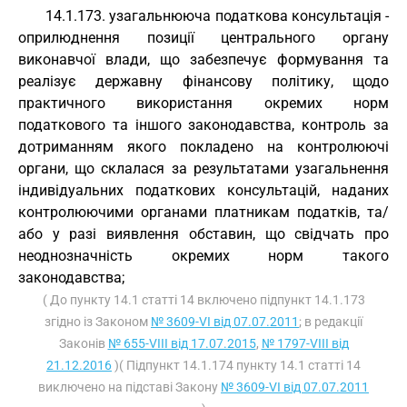
14.1.173. узагальнююча податкова консультація -
оприлюднення позиції центрального органу
виконавчої влади, що забезпечує формування та
реалізує державну фінансову політику, щодо
практичного використання окремих норм
податкового та іншого законодавства, контроль за
дотриманням якого покладено на контролюючі
органи, що склалася за результатами узагальнення
індивідуальних податкових консультацій, наданих
контролюючими органами платникам податків, та/
або у разі виявлення обставин, що свідчать про
неоднозначність окремих норм такого
законодавства;
( До пункту 14.1 статті 14 включено підпункт 14.1.173
згідно із Законом
№ 3609-VI від 07.07.2011
; в редакції
Законів
№ 655-VIII від 17.07.2015
,
№ 1797-VIII від
21.12.2016
)( Підпункт 14.1.174 пункту 14.1 статті 14
виключено на підставі Закону
№ 3609-VI від 07.07.2011