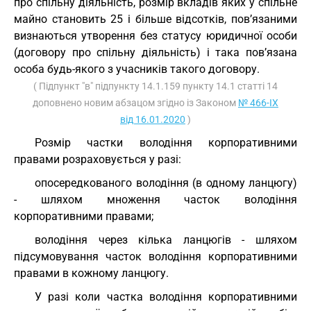
про спільну діяльність, розмір вкладів яких у спільне
майно становить 25 і більше відсотків, пов’язаними
визнаються утворення без статусу юридичної особи
(договору про спільну діяльність) і така пов’язана
особа будь-якого з учасників такого договору.
( Підпункт "в" підпункту 14.1.159 пункту 14.1 статті 14
доповнено новим абзацом згідно із Законом
№ 466-IX
від 16.01.2020
)
Розмір частки володіння корпоративними
правами розраховується у разі:
опосередкованого володіння (в одному ланцюгу)
- шляхом множення часток володіння
корпоративними правами;
володіння через кілька ланцюгів - шляхом
підсумовування часток володіння корпоративними
правами в кожному ланцюгу.
У разі коли частка володіння корпоративними