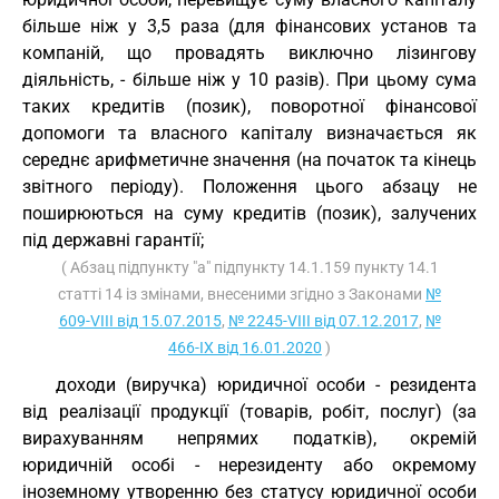
більше ніж у 3,5 раза (для фінансових установ та
компаній, що провадять виключно лізингову
діяльність, - більше ніж у 10 разів). При цьому сума
таких кредитів (позик), поворотної фінансової
допомоги та власного капіталу визначається як
середнє арифметичне значення (на початок та кінець
звітного періоду). Положення цього абзацу не
поширюються на суму кредитів (позик), залучених
під державні гарантії;
( Абзац підпункту "а" підпункту 14.1.159 пункту 14.1
статті 14 із змінами, внесеними згідно з Законами
№
609-VIII від 15.07.2015
,
№ 2245-VIII від 07.12.2017
,
№
466-IX від 16.01.2020
)
доходи (виручка) юридичної особи - резидента
від реалізації продукції (товарів, робіт, послуг) (за
вирахуванням непрямих податків), окремій
юридичній особі - нерезиденту або окремому
іноземному утворенню без статусу юридичної особи