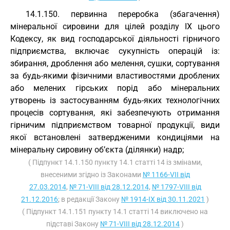
14.1.150. первинна переробка (збагачення)
мінеральної сировини для цілей розділу IX цього
Кодексу, як вид господарської діяльності гірничого
підприємства, включає сукупність операцій із:
збирання, дроблення або мелення, сушки, сортування
за будь-якими фізичними властивостями дроблених
або мелених гірських порід або мінеральних
утворень із застосуванням будь-яких технологічних
процесів сортування, які забезпечують отримання
гірничим підприємством товарної продукції, види
якої встановлені затвердженими кондиціями на
мінеральну сировину об’єкта (ділянки) надр;
( Підпункт 14.1.150 пункту 14.1 статті 14 із змінами,
внесеними згідно із Законами
№ 1166-VII від
27.03.2014
,
№ 71-VIII від 28.12.2014
,
№ 1797-VIII від
21.12.2016
; в редакції Закону
№ 1914-IX від 30.11.2021
)
( Підпункт 14.1.151 пункту 14.1 статті 14 виключено на
підставі Закону
№ 71-VIII від 28.12.2014
)