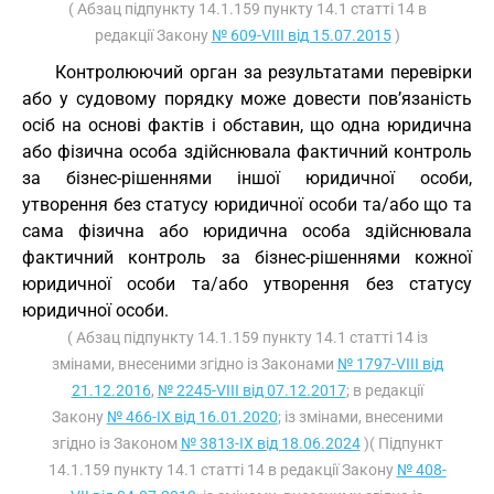
( Абзац підпункту 14.1.159 пункту 14.1 статті 14 в
редакції Закону
№ 609-VIII від 15.07.2015
)
Контролюючий орган за результатами перевірки
або у судовому порядку може довести пов’язаність
осіб на основі фактів і обставин, що одна юридична
або фізична особа здійснювала фактичний контроль
за бізнес-рішеннями іншої юридичної особи,
утворення без статусу юридичної особи та/або що та
сама фізична або юридична особа здійснювала
фактичний контроль за бізнес-рішеннями кожної
юридичної особи та/або утворення без статусу
юридичної особи.
( Абзац підпункту 14.1.159 пункту 14.1 статті 14 із
змінами, внесеними згідно із Законами
№ 1797-VIII від
21.12.2016
,
№ 2245-VIII від 07.12.2017
; в редакції
Закону
№ 466-IX від 16.01.2020
; із змінами, внесеними
згідно із Законом
№ 3813-IX від 18.06.2024
)( Підпункт
14.1.159 пункту 14.1 статті 14 в редакції Закону
№ 408-