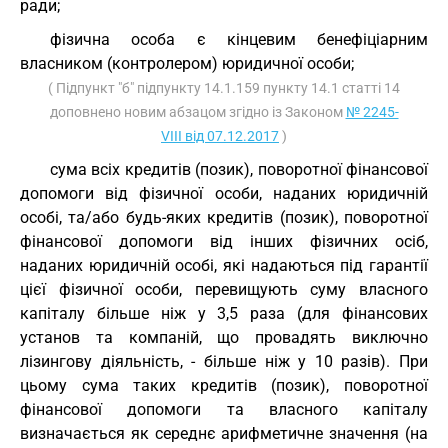
ради;
фізична особа є кінцевим бенефіціарним
власником (контролером) юридичної особи;
( Підпункт "б" підпункту 14.1.159 пункту 14.1 статті 14
доповнено новим абзацом згідно із Законом
№ 2245-
VIII від 07.12.2017
)
сума всіх кредитів (позик), поворотної фінансової
допомоги від фізичної особи, наданих юридичній
особі, та/або будь-яких кредитів (позик), поворотної
фінансової допомоги від інших фізичних осіб,
наданих юридичній особі, які надаються під гарантії
цієї фізичної особи, перевищують суму власного
капіталу більше ніж у 3,5 раза (для фінансових
установ та компаній, що провадять виключно
лізингову діяльність, - більше ніж у 10 разів). При
цьому сума таких кредитів (позик), поворотної
фінансової допомоги та власного капіталу
визначається як середнє арифметичне значення (на