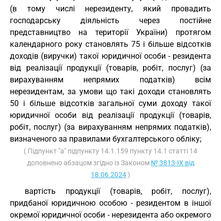
(в тому числі нерезиденту, який провадить
господарську діяльність через постійне
представництво на території України) протягом
календарного року становлять 75 і більше відсотків
доходів (виручки) такої юридичної особи - резидента
від реалізації продукції (товарів, робіт, послуг) (за
вирахуванням непрямих податків) всім
нерезидентам, за умови що такі доходи становлять
50 і більше відсотків загальної суми доходу такої
юридичної особи від реалізації продукції (товарів,
робіт, послуг) (за вирахуванням непрямих податків),
визначеного за правилами бухгалтерського обліку;
( Підпункт "а" підпункту 14.1.159 пункту 14.1 статті 14
доповнено абзацом згідно із Законом
№ 3813-IX від
18.06.2024
)
вартість продукції (товарів, робіт, послуг),
придбаної юридичною особою - резидентом в іншої
окремої юридичної особи - нерезидента або окремого