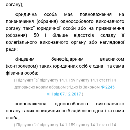
органу);
юридична особа має повноваження на
призначення (обрання) одноособового виконавчого
органу такої юридичної особи або на призначення
(обрання) 50 і більше відсотків складу її
колегіального виконавчого органу або наглядової
ради;
кінцевим бенефіціарним власником
(контролером) таких юридичних осіб є одна і та сама
фізична особа;
( Підпункт "а" підпункту 14.1.159 пункту 14.1 статті 14
доповнено новим абзацом згідно із Законом
№ 2245-
VIII від 07.12.2017
)
повноваження одноособового виконавчого
органу таких юридичних осіб здійснює одна і та сама
особа;
( Підпункт "а" підпункту 14.1.159 пункту 14.1 статті 14