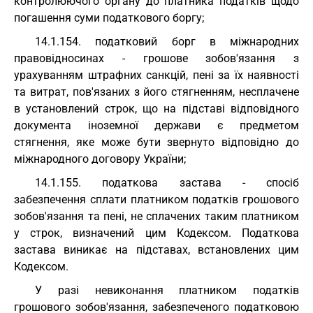
контролюючого органу до платника податків щодо
погашення суми податкового боргу;
14.1.154. податковий борг в міжнародних
правовідносинах - грошове зобов'язання з
урахуванням штрафних санкцій, пені за їх наявності
та витрат, пов'язаних з його стягненням, несплачене
в установлений строк, що на підставі відповідного
документа іноземної держави є предметом
стягнення, яке може бути звернуто відповідно до
міжнародного договору України;
14.1.155. податкова застава - спосіб
забезпечення сплати платником податків грошового
зобов'язання та пені, не сплачених таким платником
у строк, визначений цим Кодексом. Податкова
застава виникає на підставах, встановлених цим
Кодексом.
У разі невиконання платником податків
грошового зобов'язання, забезпеченого податковою