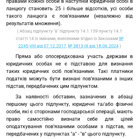
правами кожної особи в наступній юридичній особі в
ланцюгу становить 25 і більше відсотків, усі особи
такого ланцюга є пов’язаними (незалежно від
результатів множення).
( Абзац підпункту "в" підпункту 14.1.159 пункту 14.1
статті 14 із змінами, внесеними згідно із Законами
№
2245-VIII від 07.12.2017
,
№ 3813-IX від 18.06.2024
)
Пряма або опосередкована участь держави в
юридичних особах не є підставою для визнання
таких юридичних осіб пов’язаними. Такі платники
податків можуть бути визнані пов’язаними з інших
підстав, передбачених цим підпунктом.
За наявності обставин, зазначених в абзаці
першому цього підпункту, юридичні та/або фізичні
особи, які є сторонами господарської операції, мають
право самостійно визнати себе для цілей
оподаткування пов’язаними особами з підстав, не
передбачених у підпунктах "а" - "в" цього підпункту.