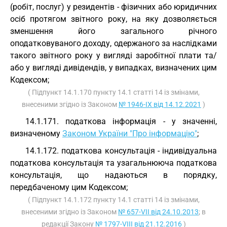
(робіт, послуг) у резидентів - фізичних або юридичних
осіб протягом звітного року, на яку дозволяється
зменшення його загального річного
оподатковуваного доходу, одержаного за наслідками
такого звітного року у вигляді заробітної плати та/
або у вигляді дивідендів, у випадках, визначених цим
Кодексом;
( Підпункт 14.1.170 пункту 14.1 статті 14 із змінами,
внесеними згідно із Законом
№ 1946-IX від 14.12.2021
)
14.1.171. податкова інформація - у значенні,
визначеному
Законом України "Про інформацію"
;
14.1.172. податкова консультація - індивідуальна
податкова консультація та узагальнююча податкова
консультація, що надаються в порядку,
передбаченому цим Кодексом;
( Підпункт 14.1.172 пункту 14.1 статті 14 із змінами,
внесеними згідно із Законом
№ 657-VII від 24.10.2013
; в
редакції Закону
№ 1797-VIII від 21.12.2016
)