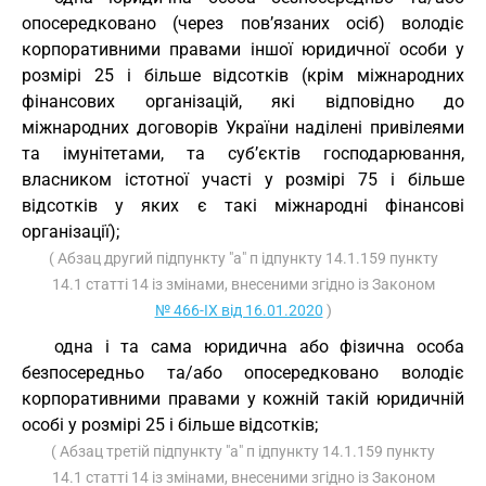
опосередковано (через пов’язаних осіб) володіє
корпоративними правами іншої юридичної особи у
розмірі 25 і більше відсотків (крім міжнародних
фінансових організацій, які відповідно до
міжнародних договорів України наділені привілеями
та імунітетами, та суб’єктів господарювання,
власником істотної участі у розмірі 75 і більше
відсотків у яких є такі міжнародні фінансові
організації);
( Абзац другий підпункту "а" п ідпункту 14.1.159 пункту
14.1 статті 14 із змінами, внесеними згідно із Законом
№ 466-IX від 16.01.2020
)
одна і та сама юридична або фізична особа
безпосередньо та/або опосередковано володіє
корпоративними правами у кожній такій юридичній
особі у розмірі 25 і більше відсотків;
( Абзац третій підпункту "а" п ідпункту 14.1.159 пункту
14.1 статті 14 із змінами, внесеними згідно із Законом