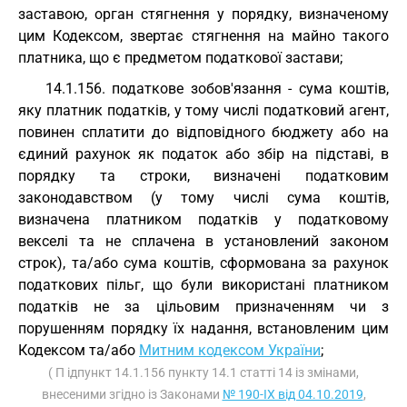
заставою, орган стягнення у порядку, визначеному
цим Кодексом, звертає стягнення на майно такого
платника, що є предметом податкової застави;
14.1.156. податкове зобов'язання - сума коштів,
яку платник податків, у тому числі податковий агент,
повинен сплатити до відповідного бюджету або на
єдиний рахунок як податок або збір на підставі, в
порядку та строки, визначені податковим
законодавством (у тому числі сума коштів,
визначена платником податків у податковому
векселі та не сплачена в установлений законом
строк), та/або сума коштів, сформована за рахунок
податкових пільг, що були використані платником
податків не за цільовим призначенням чи з
порушенням порядку їх надання, встановленим цим
Кодексом та/або
Митним кодексом України
;
( П ідпункт 14.1.156 пункту 14.1 статті 14 із змінами,
внесеними згідно із Законами
№ 190-IX від 04.10.2019
,