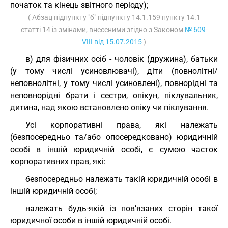
початок та кінець звітного періоду);
( Абзац підпункту "б" підпункту 14.1.159 пункту 14.1
статті 14 із змінами, внесеними згідно з Законом
№ 609-
VIII від 15.07.2015
)
в) для фізичних осіб - чоловік (дружина), батьки
(у тому числі усиновлювачі), діти (повнолітні/
неповнолітні, у тому числі усиновлені), повнорідні та
неповнорідні брати і сестри, опікун, піклувальник,
дитина, над якою встановлено опіку чи піклування.
Усі корпоративні права, які належать
(безпосередньо та/або опосередковано) юридичній
особі в іншій юридичній особі, є сумою часток
корпоративних прав, які:
безпосередньо належать такій юридичній особі в
іншій юридичній особі;
належать будь-якій із пов’язаних сторін такої
юридичної особи в іншій юридичній особі.