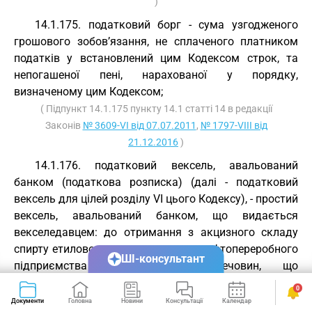
)
14.1.175. податковий борг - сума узгодженого
грошового зобов’язання, не сплаченого платником
податків у встановлений цим Кодексом строк, та
непогашеної пені, нарахованої у порядку,
визначеному цим Кодексом;
( Підпункт 14.1.175 пункту 14.1 статті 14 в редакції
Законів
№ 3609-VI від 07.07.2011
,
№ 1797-VIII від
21.12.2016
)
14.1.176. податковий вексель, авальований
банком (податкова розписка) (далі - податковий
вексель для цілей розділу VI цього Кодексу), - простий
вексель, авальований банком, що видається
векселедавцем: до отримання з акцизного складу
спирту етилового, до отримання з нафтопереробного
ШІ-консультант
підприємства нафтопродуктів, речовин, що
використовуються як компоненти моторних палив,
0
або до ввезення нафтопродуктів на митну територію
Документи
Головна
Новини
Консультації
Календар
Сервіси