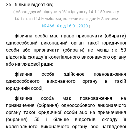
25 і більше відсотків;
( Абзац другий підпункту "б" п ідпункту 14.1.159 пункту
14.1 статті 14 із змінами, внесеними згідно із Законом
№ 466-IX від 16.01.2020
)
фізична особа має право призначати (обирати)
одноособовий виконавчий орган такої юридичної
особи або призначати (обирати) не менш як 50
відсотків складу її колегіального виконавчого органу
або наглядової ради;
фізична особа здійснює повноваження
одноособового виконавчого органу в такій
юридичній особі;
фізична особа має повноваження на
призначення (обрання) одноособового виконавчого
органу такої юридичної особи або на призначення
(обрання) 50 і більше відсотків складу її
колегіального виконавчого органу або наглядової