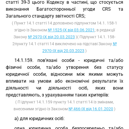
статті 39-3 цього Кодексу в частині, що стосується
виконання Багатосторонньої угоди CRS та
Загального стандарту звітності CRS;
( Пункт 14.1 статті 14 доповнено підпунктом 14.1. 158-1
згідно із Законом
№ 1525-IX від 03.06.2021
; в редакції
Закону
№ 2970-IX від 20.03.2023
)( Підпункт 14.1. 158-
2пункту 14.1 статті 14 виключено на підставі Закону
№
2970-IX від 20.03.2023
)
14.1.159. пов’язані особи - юридичні та/або
фізичні особи, та/або утворення без статусу
юридичної особи, відносини між якими можуть
впливати на умови або економічні результати їх
діяльності чи діяльності осіб, яких вони
представляють, з урахуванням таких критеріїв:
( П ідпункт 14.1.159 пункту 14.1 статті 14 із змінами,
внесеними згідно із Законом
№ 466-IX від 16.01.2020
)
а) для юридичних осіб:
одна юридична особа безпосередньо та/або