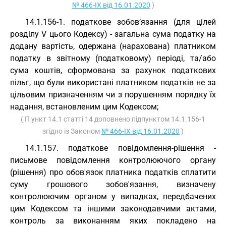
№ 466-IX від 16.01.2020
)
14.1.156-1. податкове зобов’язання (для цілей
розділу V цього Кодексу) - загальна сума податку на
додану вартість, одержана (нарахована) платником
податку в звітному (податковому) періоді, та/або
сума коштів, сформована за рахунок податкових
пільг, що були використані платником податків не за
цільовим призначенням чи з порушенням порядку їх
надання, встановленим цим Кодексом;
( П ункт 14.1 статті 14 доповнено підпунктом 14.1.156-1
згідно із Законом
№ 466-IX від 16.01.2020
)
14.1.157. податкове повідомлення-рішення -
письмове повідомлення контролюючого органу
(рішення) про обов'язок платника податків сплатити
суму грошового зобов'язання, визначену
контролюючим органом у випадках, передбачених
цим Кодексом та іншими законодавчими актами,
контроль за виконанням яких покладено на