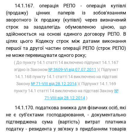
14.1.167. операція РЕПО - операція купівлі
(продажу) цінних паперів із зобов'язанням
зворотного їх продажу (купівлі) через визначений
строк за заздалегідь обумовленою ціною, що
здійснюється на основі єдиного договору РЕПО. В
цілях цього Кодексу строк між датами виконання
першої та другої частин операції РЕПО (строк РЕПО)
не може перевищувати одного року;
( До пункту 14.1 статті 14 включено підпункт 14.1.167
згідно із Законом
№ 3609-VI від 07.07.2011
)( Підпункт
14.1.168 пункту 14.1 статті 14 виключено на підставі
Закону
№ 71-VIII від 28.12.2014
)( Підпункт 14.1.169
пункту 14.1 статті 14 виключено на підставі Закону
№
71-VIII від 28.12.2014
)
14.1.170. податкова знижка для фізичних осіб, які
не є суб'єктами господарювання, - документально
підтверджена сума (вартість) витрат платника
податку - резидента у зв'язку з придбанням товарів