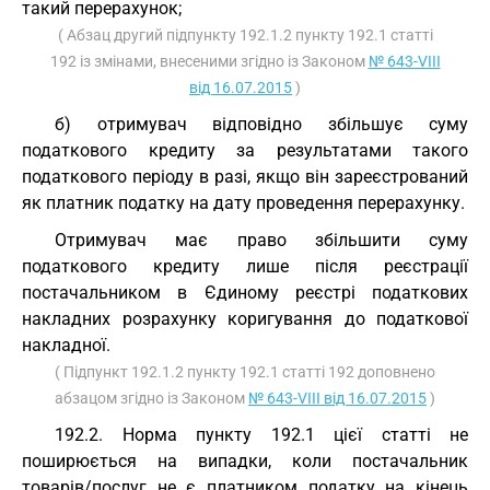
такий перерахунок;
( Абзац другий підпункту 192.1.2 пункту 192.1 статті
192 із змінами, внесеними згідно із Законом
№ 643-VIII
від 16.07.2015
)
б) отримувач відповідно збільшує суму
податкового кредиту за результатами такого
податкового періоду в разі, якщо він зареєстрований
як платник податку на дату проведення перерахунку.
Отримувач має право збільшити суму
податкового кредиту лише після реєстрації
постачальником в Єдиному реєстрі податкових
накладних розрахунку коригування до податкової
накладної.
( Підпункт 192.1.2 пункту 192.1 статті 192 доповнено
абзацом згідно із Законом
№ 643-VIII від 16.07.2015
)
192.2. Норма пункту 192.1 цієї статті не
поширюється на випадки, коли постачальник
товарів/послуг не є платником податку на кінець