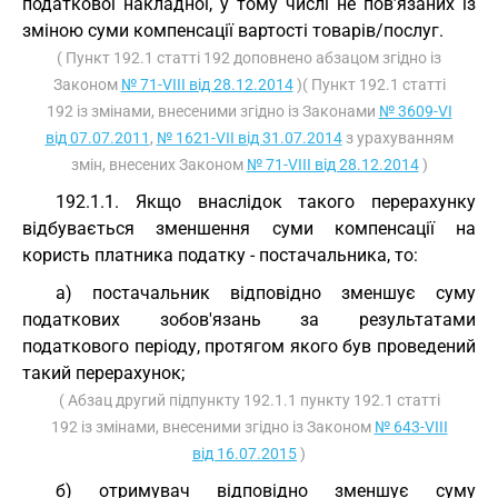
податкової накладної, у тому числі не пов’язаних із
зміною суми компенсації вартості товарів/послуг.
( Пункт 192.1 статті 192 доповнено абзацом згідно із
Законом
№ 71-VIII від 28.12.2014
)( Пункт 192.1 статті
192 із змінами, внесеними згідно із Законами
№ 3609-VI
від 07.07.2011
,
№ 1621-VII від 31.07.2014
з урахуванням
змін, внесених Законом
№ 71-VIII від 28.12.2014
)
192.1.1. Якщо внаслідок такого перерахунку
відбувається зменшення суми компенсації на
користь платника податку - постачальника, то:
а) постачальник відповідно зменшує суму
податкових зобов'язань за результатами
податкового періоду, протягом якого був проведений
такий перерахунок;
( Абзац другий підпункту 192.1.1 пункту 192.1 статті
192 із змінами, внесеними згідно із Законом
№ 643-VIII
від 16.07.2015
)
б) отримувач відповідно зменшує суму