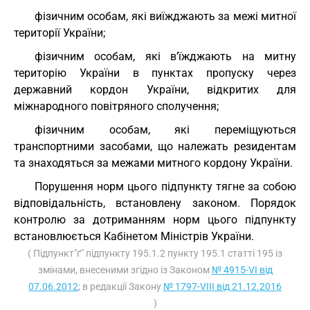
фізичним особам, які виїжджають за межі митної
території України;
фізичним особам, які в’їжджають на митну
територію України в пунктах пропуску через
державний кордон України, відкритих для
міжнародного повітряного сполучення;
фізичним особам, які переміщуються
транспортними засобами, що належать резидентам
та знаходяться за межами митного кордону України.
Порушення норм цього підпункту тягне за собою
відповідальність, встановлену законом. Порядок
контролю за дотриманням норм цього підпункту
встановлюється Кабінетом Міністрів України.
( Підпункт"ґ" підпункту 195.1.2 пункту 195.1 статті 195 із
змінами, внесеними згідно із Законом
№ 4915-VI від
07.06.2012
; в редакції Закону
№ 1797-VIII від 21.12.2016
)