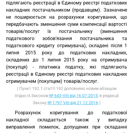
підлягають реєстрації в Єдиному реєстрі податкових
накладних постачальником (продавцем). Зазначене
не поширюється на розрахунки коригування, що
передбачають зменшення суми компенсації вартості
товарів/послуг їх постачальнику (зменшення
податкового зобов’язання постачальника та
податкового кредиту отримувача), складені після 1
липня 2015 року до податкових накладних,
складених до 1 липня 2015 року на отримувача
(покупця) - платника податку, які підлягають
реєстрації в Єдиному реєстрі податкових накладних
отримувачем (покупцем) товарів/послуг.
( Пункт 192.1 статті 192 доповнено новим абзацом
згідно із Законом
№ 643-VIII від 16.07.2015
; в редакції
Закону
№ 1797-VIII від 21.12.2016
)
Розрахунок коригування до податкової
накладної складається також у випадку
виправлення помилок, допущених при складанні