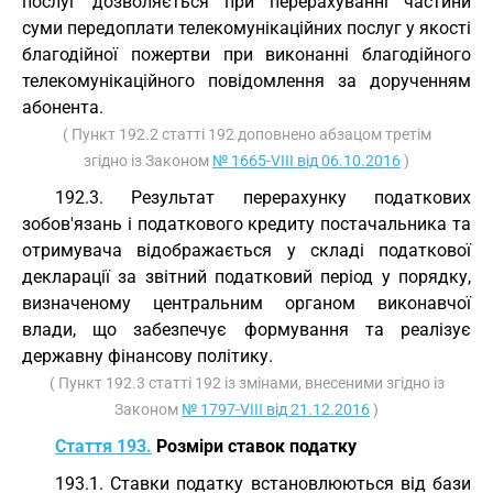
послуг дозволяється при перерахуванні частини
суми передоплати телекомунікаційних послуг у якості
благодійної пожертви при виконанні благодійного
телекомунікаційного повідомлення за дорученням
абонента.
( Пункт 192.2 статті 192 доповнено абзацом третім
згідно із Законом
№ 1665-VIII від 06.10.2016
)
192.3. Результат перерахунку податкових
зобов'язань і податкового кредиту постачальника та
отримувача відображається у складі податкової
декларації за звітний податковий період у порядку,
визначеному центральним органом виконавчої
влади, що забезпечує формування та реалізує
державну фінансову політику.
( Пункт 192.3 статті 192 із змінами, внесеними згідно із
Законом
№ 1797-VIII від 21.12.2016
)
Стаття 193.
Розміри ставок податку
193.1. Ставки податку встановлюються від бази