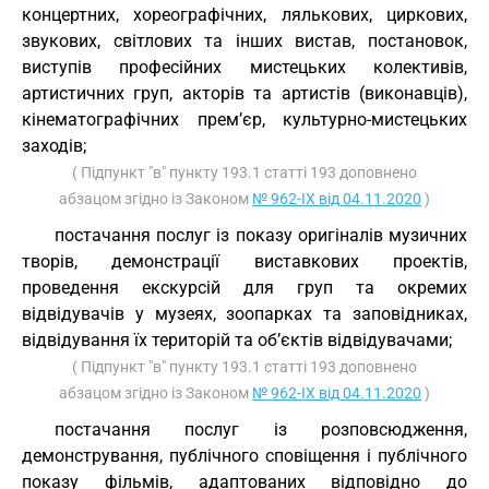
концертних, хореографічних, лялькових, циркових,
звукових, світлових та інших вистав, постановок,
виступів професійних мистецьких колективів,
артистичних груп, акторів та артистів (виконавців),
кінематографічних прем’єр, культурно-мистецьких
заходів;
( Підпункт "в" пункту 193.1 статті 193 доповнено
абзацом згідно із Законом
№ 962-IX від 04.11.2020
)
постачання послуг із показу оригіналів музичних
творів, демонстрації виставкових проектів,
проведення екскурсій для груп та окремих
відвідувачів у музеях, зоопарках та заповідниках,
відвідування їх територій та об’єктів відвідувачами;
( Підпункт "в" пункту 193.1 статті 193 доповнено
абзацом згідно із Законом
№ 962-IX від 04.11.2020
)
постачання послуг із розповсюдження,
демонстрування, публічного сповіщення і публічного
показу фільмів, адаптованих відповідно до