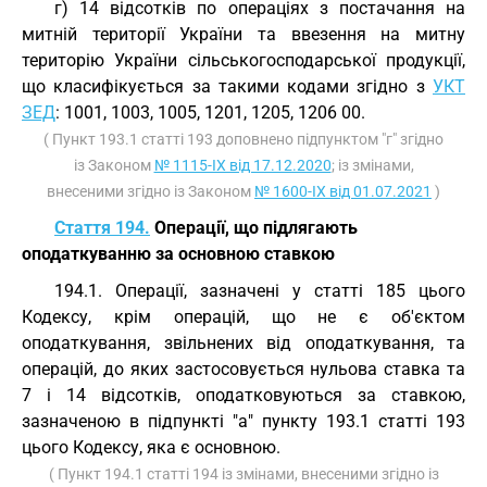
г) 14 відсотків по операціях з постачання на
митній території України та ввезення на митну
територію України сільськогосподарської продукції,
що класифікується за такими кодами згідно з
УКТ
ЗЕД
: 1001, 1003, 1005, 1201, 1205, 1206 00.
( Пункт 193.1 статті 193 доповнено підпунктом "г" згідно
із Законом
№ 1115-IX від 17.12.2020
; із змінами,
внесеними згідно із Законом
№ 1600-IX від 01.07.2021
)
Стаття 194.
Операції, що підлягають
оподаткуванню за основною ставкою
194.1. Операції, зазначені у статті 185 цього
Кодексу, крім операцій, що не є об'єктом
оподаткування, звільнених від оподаткування, та
операцій, до яких застосовується нульова ставка та
7 і 14 відсотків, оподатковуються за ставкою,
зазначеною в підпункті "а" пункту 193.1 статті 193
цього Кодексу, яка є основною.
( Пункт 194.1 статті 194 із змінами, внесеними згідно із