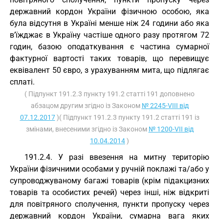
державний кордон України фізичною особою, яка
була відсутня в Україні менше ніж 24 години або яка
в’їжджає в Україну частіше одного разу протягом 72
годин, базою оподаткування є частина сумарної
фактурної вартості таких товарів, що перевищує
еквівалент 50 євро, з урахуванням мита, що підлягає
сплаті.
( Підпункт 191.2.3 пункту 191.2 статті 191 доповнено
абзацом другим згідно із Законом
№ 2245-VIII від
07.12.2017
)( Підпункт 191.2.3 пункту 191.2 статті 191 із
змінами, внесеними згідно із Законом
№ 1200-VII від
10.04.2014
)
191.2.4. У разі ввезення на митну територію
України фізичними особами у ручній поклажі та/або у
супроводжуваному багажі товарів (крім підакцизних
товарів та особистих речей) через інші, ніж відкриті
для повітряного сполучення, пункти пропуску через
державний кордон України, сумарна вага яких