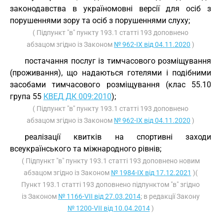
законодавства в україномовні версії для осіб з
порушеннями зору та осіб з порушеннями слуху;
( Підпункт "в" пункту 193.1 статті 193 доповнено
абзацом згідно із Законом
№ 962-IX від 04.11.2020
)
постачання послуг із тимчасового розміщування
(проживання), що надаються готелями і подібними
засобами тимчасового розміщування (клас 55.10
група 55
КВЕД ДК 009:2010
);
( Підпункт "в" пункту 193.1 статті 193 доповнено
абзацом згідно із Законом
№ 962-IX від 04.11.2020
)
реалізації квитків на спортивні заходи
всеукраїнського та міжнародного рівнів;
( Підпункт "в" пункту 193.1 статті 193 доповнено новим
абзацом згідно із Законом
№ 1984-IX від 17.12.2021
)(
Пункт 193.1 статті 193 доповнено підпунктом "в" згідно
із Законом
№ 1166-VII від 27.03.2014
; в редакції Закону
№ 1200-VII від 10.04.2014
)