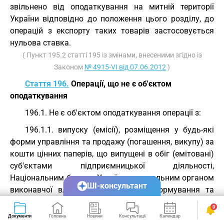
звільнено від оподаткування на митній території
України відповідно до положення цього розділу, до
операцій з експорту таких товарів застосовується
нульова ставка.
( Пункт 195.2 статті 195 із змінами, внесеними згідно із
Законом
№ 4915-VI від 07.06.2012
)
Стаття 196.
Операції, що не є об'єктом
оподаткування
196.1. Не є об'єктом оподаткування операції з:
196.1.1. випуску (емісії), розміщення у будь-які
форми управління та продажу (погашення, викупу) за
кошти цінних паперів, що випущені в обіг (емітовані)
суб'єктами підприємницької діяльності,
Національним банком України, центральним органом
ШІ-консультант
виконавчої влади, що забезпечує формування та
реалізує державну фінансову політику та/або
0
реалізує державну бюджетну політику у сфері
Документи
Головна
Новини
Консультації
Календар
Сервіси