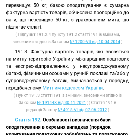
перевищує 50 кг, базою оподаткування є сумарна
фактурна вартість товарів, обчислена пропорційно до
ваги, що перевищує 50 кг, з урахуванням мита, що
підлягає сплаті.
( Підпункт 191.2.4 пункту 191.2 статті 191 із змінами,
внесеними згідно із Законом
№ 1200-VII від 10.04.2014
)
191.3. Фактурна вартість товарів, які ввозяться
на митну територію України у міжнародних поштових
та експрес-відправленнях, у несупроводжуваному
багажі, фізичними особами у ручній поклажі та/або у
супроводжуваному багажі, визначається у порядку,
передбаченому
Митним кодексом України
.
( Пункт 191.3 статті 191 із змінами, внесеними згідно із
Законом
№ 1914-IX від 30.11.2021
)( Стаття 191 в
редакції Закону
№ 4915-VI від 07.06.2012
)
Стаття 192.
Особливості визначення бази
оподаткування в окремих випадках (порядок
коригування податкових зобов'язань та податкового