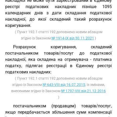
накладної не може бути зареєстрований в Єдиному
реєстрі податкових накладних пізніше 1095
календарних днів з дати складання податкової
накладної, до якої складений такий розрахунок
коригування.
( Пункт 192.1 статті 192 доповнено новим абзацом
згідно із Законом
№ 1914-IX від 30.11.2021
)
Розрахунок коригування, складений
постачальником товарів/послуг до податкової
накладної, яка складена на отримувача - платника
податку, підлягає реєстрації в Єдиному реєстрі
податкових накладних:
( Пункт 192.1 статті 192 доповнено новим абзацом
згідно із Законом
№ 643-VIII від 16.07.2015
; із змінами,
внесеними згідно із Законом
№ 1797-VIII від 21.12.2016
)
постачальником (продавцем) товарів/послуг,
якщо передбачається збільшення суми компенсації