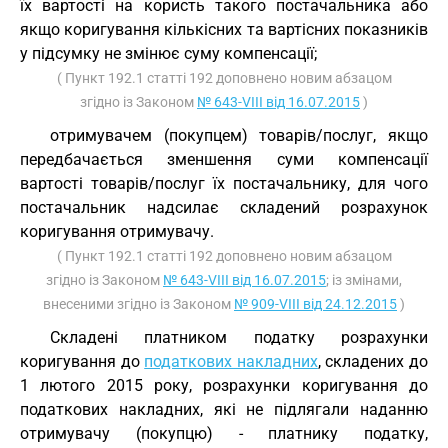
їх вартості на користь такого постачальника або
якщо коригування кількісних та вартісних показників
у підсумку не змінює суму компенсації;
( Пункт 192.1 статті 192 доповнено новим абзацом
згідно із Законом
№ 643-VIII від 16.07.2015
)
отримувачем (покупцем) товарів/послуг, якщо
передбачається зменшення суми компенсації
вартості товарів/послуг їх постачальнику, для чого
постачальник надсилає складений розрахунок
коригування отримувачу.
( Пункт 192.1 статті 192 доповнено новим абзацом
згідно із Законом
№ 643-VIII від 16.07.2015
; із змінами,
внесеними згідно із Законом
№ 909-VIII від 24.12.2015
)
Складені платником податку розрахунки
коригування до
податкових накладних
, складених до
1 лютого 2015 року, розрахунки коригування до
податкових накладних, які не підлягали наданню
отримувачу (покупцю) - платнику податку,