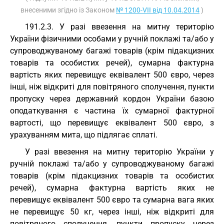
внесеними згідно із Законом
№ 1200-VII від 10.04.2014
)
191.2.3. У разі ввезення на митну територію
України фізичними особами у ручній поклажі та/або у
супроводжуваному багажі товарів (крім підакцизних
товарів та особистих речей), сумарна фактурна
вартість яких перевищує еквівалент 500 євро, через
інші, ніж відкриті для повітряного сполучення, пункти
пропуску через державний кордон України базою
оподаткування є частина їх сумарної фактурної
вартості, що перевищує еквівалент 500 євро, з
урахуванням мита, що підлягає сплаті.
У разі ввезення на митну територію України у
ручній поклажі та/або у супроводжуваному багажі
товарів (крім підакцизних товарів та особистих
речей), сумарна фактурна вартість яких не
перевищує еквівалент 500 євро та сумарна вага яких
не перевищує 50 кг, через інші, ніж відкриті для
повітряного сполучення, пункти пропуску через