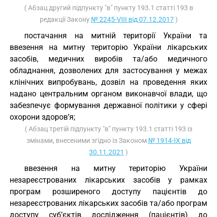
( Абзац другий підпункту "в" пункту 193.1 статті 193 в
редакції Закону
№ 2245-VIII від 07.12.2017
)
постачання на митній території України та
ввезення на митну територію України лікарських
засобів, медичних виробів та/або медичного
обладнання, дозволених для застосування у межах
клінічних випробувань, дозвіл на проведення яких
надано центральним органом виконавчої влади, що
забезпечує формування державної політики у сфері
охорони здоров’я;
( Абзац третій підпункту "в" пункту 193.1 статті 193 із
змінами, внесеними згідно із Законом
№ 1914-IX від
30.11.2021
)
ввезення на митну територію України
незареєстрованих лікарських засобів у рамках
програм розширеного доступу пацієнтів до
незареєстрованих лікарських засобів та/або програм
доступу суб’єктів дослідження (пацієнтів) до