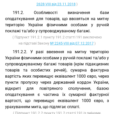
2628-VIII від 23.11.2018
)
191.2. Особливості визначення бази
оподаткування для товарів, що ввозяться на митну
територію України фізичними особами у ручній
поклажі та/або у супроводжуваному багажі.
( Підпункт 191.2.1 пункту 191.2 статті 191 виключено
на підставі Закону
№ 2245-VIII від 07.12.2017
)
191.2.2. У разі ввезення на митну територію
України фізичними особами у ручній поклажі та/або у
супроводжуваному багажі товарів (крім підакцизних
товарів та особистих речей), сумарна фактурна
вартість яких перевищує еквівалент 1000 євро, через
пункти пропуску через державний кордон України,
відкриті для повітряного сполучення, базою
оподаткування є частина їх сумарної фактурної
вартості, що перевищує еквівалент 1000 євро, з
урахуванням мита, що підлягає сплаті.
( Підпункт 191.2.2 пункту 191.2 статті 191 із змінами,