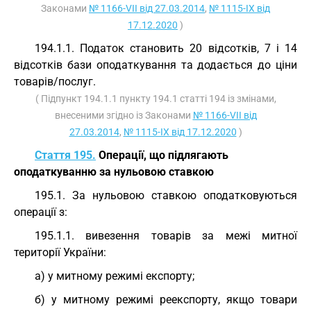
Законами
№ 1166-VII від 27.03.2014
,
№ 1115-IX від
17.12.2020
)
194.1.1. Податок становить 20 відсотків, 7 і 14
відсотків бази оподаткування та додається до ціни
товарів/послуг.
( Підпункт 194.1.1 пункту 194.1 статті 194 із змінами,
внесеними згідно із Законами
№ 1166-VII від
27.03.2014
,
№ 1115-IX від 17.12.2020
)
Стаття 195.
Операції, що підлягають
оподаткуванню за нульовою ставкою
195.1. За нульовою ставкою оподатковуються
операції з:
195.1.1. вивезення товарів за межі митної
території України:
а) у митному режимі експорту;
б) у митному режимі реекспорту, якщо товари