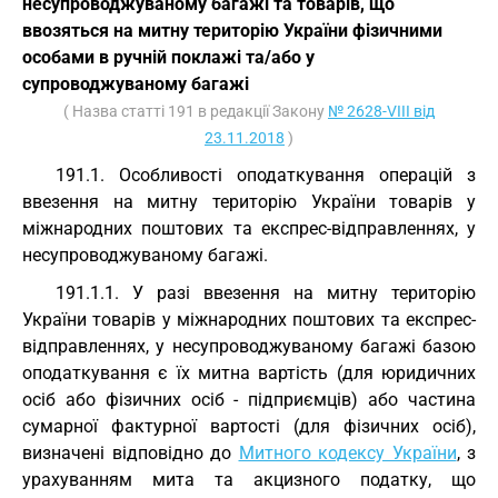
несупроводжуваному багажі та товарів, що
ввозяться на митну територію України фізичними
особами в ручній поклажі та/або у
супроводжуваному багажі
( Назва статті 191 в редакції Закону
№ 2628-VIII від
23.11.2018
)
191.1. Особливості оподаткування операцій з
ввезення на митну територію України товарів у
міжнародних поштових та експрес-відправленнях, у
несупроводжуваному багажі.
191.1.1. У разі ввезення на митну територію
України товарів у міжнародних поштових та експрес-
відправленнях, у несупроводжуваному багажі базою
оподаткування є їх митна вартість (для юридичних
осіб або фізичних осіб - підприємців) або частина
сумарної фактурної вартості (для фізичних осіб),
визначені відповідно до
Митного кодексу України
, з
урахуванням мита та акцизного податку, що