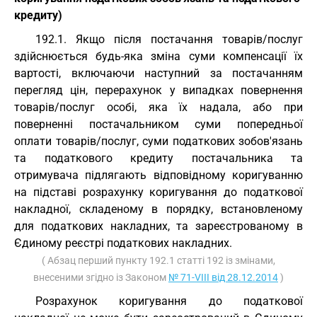
кредиту)
192.1. Якщо після постачання товарів/послуг
здійснюється будь-яка зміна суми компенсації їх
вартості, включаючи наступний за постачанням
перегляд цін, перерахунок у випадках повернення
товарів/послуг особі, яка їх надала, або при
поверненні постачальником суми попередньої
оплати товарів/послуг, суми податкових зобов'язань
та податкового кредиту постачальника та
отримувача підлягають відповідному коригуванню
на підставі розрахунку коригування до податкової
накладної, складеному в порядку, встановленому
для податкових накладних, та зареєстрованому в
Єдиному реєстрі податкових накладних.
( Абзац перший пункту 192.1 статті 192 із змінами,
внесеними згідно із Законом
№ 71-VIII від 28.12.2014
)
Розрахунок коригування до податкової