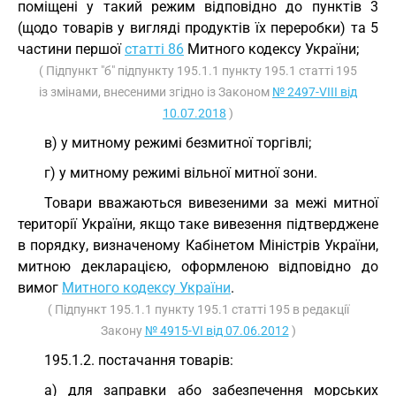
поміщені у такий режим відповідно до пунктів 3
(щодо товарів у вигляді продуктів їх переробки) та 5
частини першої
статті 86
Митного кодексу України;
( Підпункт "б" підпункту 195.1.1 пункту 195.1 статті 195
із змінами, внесеними згідно із Законом
№ 2497-VIII від
10.07.2018
)
в) у митному режимі безмитної торгівлі;
г) у митному режимі вільної митної зони.
Товари вважаються вивезеними за межі митної
території України, якщо таке вивезення підтверджене
в порядку, визначеному Кабінетом Міністрів України,
митною декларацією, оформленою відповідно до
вимог
Митного кодексу України
.
( Підпункт 195.1.1 пункту 195.1 статті 195 в редакції
Закону
№ 4915-VI від 07.06.2012
)
195.1.2. постачання товарів:
а) для заправки або забезпечення морських