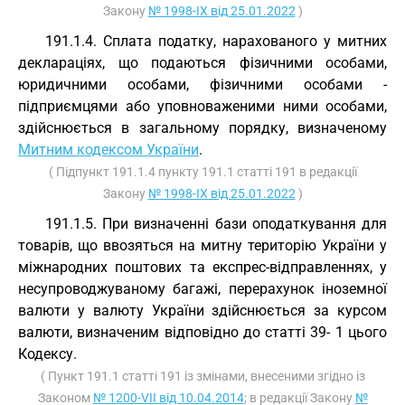
Закону
№ 1998-IX від 25.01.2022
)
191.1.4. Сплата податку, нарахованого у митних
деклараціях, що подаються фізичними особами,
юридичними особами, фізичними особами -
підприємцями або уповноваженими ними особами,
здійснюється в загальному порядку, визначеному
Митним кодексом України
.
( Підпункт 191.1.4 пункту 191.1 статті 191 в редакції
Закону
№ 1998-IX від 25.01.2022
)
191.1.5. При визначенні бази оподаткування для
товарів, що ввозяться на митну територію України у
міжнародних поштових та експрес-відправленнях, у
несупроводжуваному багажі, перерахунок іноземної
валюти у валюту України здійснюється за курсом
валюти, визначеним відповідно до статті 39- 1 цього
Кодексу.
( Пункт 191.1 статті 191 із змінами, внесеними згідно із
Законом
№ 1200-VII від 10.04.2014
; в редакції Закону
№