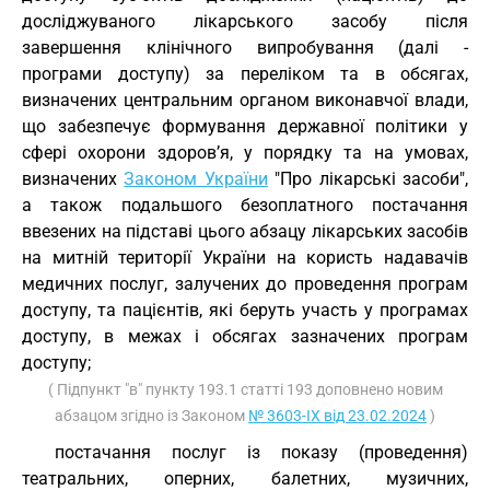
досліджуваного лікарського засобу після
завершення клінічного випробування (далі -
програми доступу) за переліком та в обсягах,
визначених центральним органом виконавчої влади,
що забезпечує формування державної політики у
сфері охорони здоров’я, у порядку та на умовах,
визначених
Законом України
"Про лікарські засоби",
а також подальшого безоплатного постачання
ввезених на підставі цього абзацу лікарських засобів
на митній території України на користь надавачів
медичних послуг, залучених до проведення програм
доступу, та пацієнтів, які беруть участь у програмах
доступу, в межах і обсягах зазначених програм
доступу;
( Підпункт "в" пункту 193.1 статті 193 доповнено новим
абзацом згідно із Законом
№ 3603-IX від 23.02.2024
)
постачання послуг із показу (проведення)
театральних, оперних, балетних, музичних,