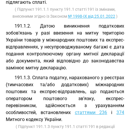
підлягають сплаті.
( Підпункт 191.1.1 пункту 191.1 статті 191 із змінами,
внесеними згідно із Законом
№ 1998-IX від 25.01.2022
)
191.1.2. Датою виникнення податкових
зобов’язань у разі ввезення на митну територію
України товарів у міжнародних поштових та експрес-
відправленнях, у несупроводжуваному багажі є дата
подання контролюючому органу митної декларації
або документа, який відповідно до законодавства
замінює митну декларацію.
191.1.3. Сплата податку, нарахованого у реєстрах
(тимчасових та/або додаткових) міжнародних
поштових та експрес-відправлень, що подаються
оператором поштового зв’язку, експрес-
перевізником, здійснюється з урахуванням
особливостей, встановлених
статтями 236
і
374
Митного кодексу України.
( Підпункт 191.1.3 пункту 191.1 статті 191 в редакції