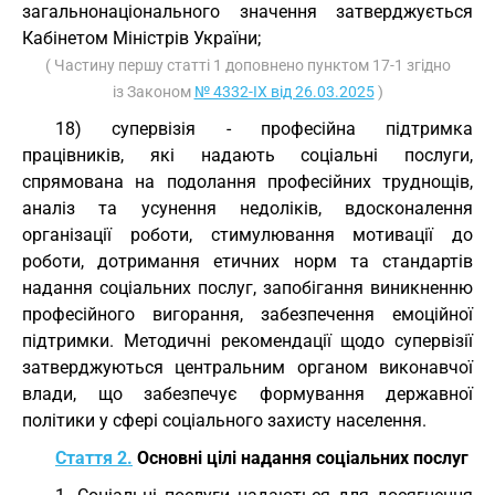
загальнонаціонального значення затверджується
Кабінетом Міністрів України;
( Частину першу статті 1 доповнено пунктом 17-1 згідно
із Законом
№ 4332-IX від 26.03.2025
)
18) супервізія - професійна підтримка
працівників, які надають соціальні послуги,
спрямована на подолання професійних труднощів,
аналіз та усунення недоліків, вдосконалення
організації роботи, стимулювання мотивації до
роботи, дотримання етичних норм та стандартів
надання соціальних послуг, запобігання виникненню
професійного вигорання, забезпечення емоційної
підтримки. Методичні рекомендації щодо супервізії
затверджуються центральним органом виконавчої
влади, що забезпечує формування державної
політики у сфері соціального захисту населення.
Стаття 2.
Основні цілі надання соціальних послуг