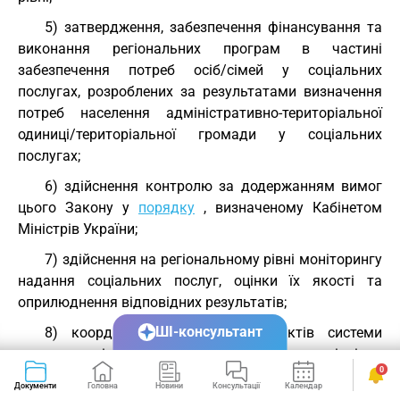
5) затвердження, забезпечення фінансування та
виконання регіональних програм в частині
забезпечення потреб осіб/сімей у соціальних
послугах, розроблених за результатами визначення
потреб населення адміністративно-територіальної
одиниці/територіальної громади у соціальних
послугах;
6) здійснення контролю за додержанням вимог
цього Закону у
порядку
, визначеному Кабінетом
Міністрів України;
7) здійснення на регіональному рівні моніторингу
надання соціальних послуг, оцінки їх якості та
оприлюднення відповідних результатів;
ШІ-консультант
8) координація діяльності суб’єктів системи
надання соціальних послуг на регіональному рівні;
0
9) забезпечення взаємодії надавачів соціальних
Документи
Головна
Новини
Консультації
Календар
Сервіси