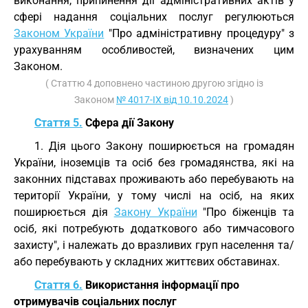
виконання, припинення дії адміністративних актів у
сфері надання соціальних послуг регулюються
Законом України
"Про адміністративну процедуру" з
урахуванням особливостей, визначених цим
Законом.
( Статтю 4 доповнено частиною другою згідно із
Законом
№ 4017-IX від 10.10.2024
)
Стаття 5.
Сфера дії Закону
1. Дія цього Закону поширюється на громадян
України, іноземців та осіб без громадянства, які на
законних підставах проживають або перебувають на
території України, у тому числі на осіб, на яких
поширюється дія
Закону України
"Про біженців та
осіб, які потребують додаткового або тимчасового
захисту", і належать до вразливих груп населення та/
або перебувають у складних життєвих обставинах.
Стаття 6.
Використання інформації про
отримувачів соціальних послуг