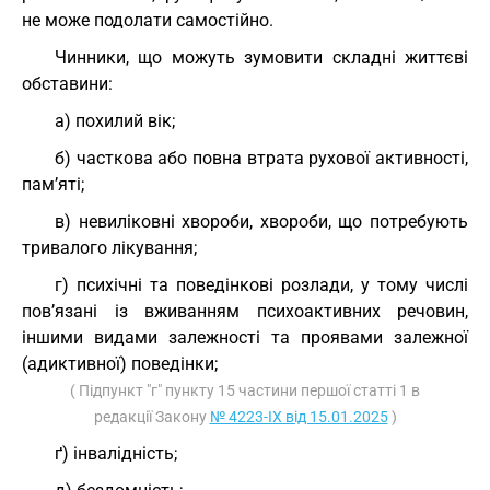
не може подолати самостійно.
Чинники, що можуть зумовити складні життєві
обставини:
а) похилий вік;
б) часткова або повна втрата рухової активності,
пам’яті;
в) невиліковні хвороби, хвороби, що потребують
тривалого лікування;
г) психічні та поведінкові розлади, у тому числі
пов’язані із вживанням психоактивних речовин,
іншими видами залежності та проявами залежної
(адиктивної) поведінки;
( Підпункт "г" пункту 15 частини першої статті 1 в
редакції Закону
№ 4223-IX від 15.01.2025
)
ґ) інвалідність;