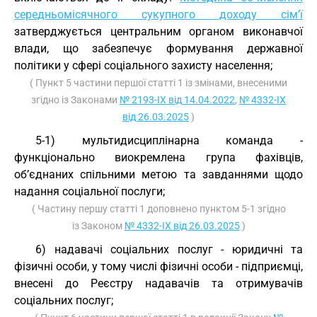
середньомісячного сукупного доходу сім’ї
затверджується центральним органом виконавчої
влади, що забезпечує формування державної
політики у сфері соціального захисту населення;
( Пункт 5 частини першої статті 1 із змінами, внесеними
згідно із Законами
№ 2193-IX від 14.04.2022
,
№ 4332-IX
від 26.03.2025
)
5-1) мультидисциплінарна команда -
функціонально виокремлена група фахівців,
об’єднаних спільними метою та завданнями щодо
надання соціальної послуги;
( Частину першу статті 1 доповнено пунктом 5-1 згідно
із Законом
№ 4332-IX від 26.03.2025
)
6) надавачі соціальних послуг - юридичні та
фізичні особи, у тому числі фізичні особи - підприємці,
внесені до Реєстру надавачів та отримувачів
соціальних послуг;