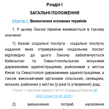
Розділ I
ЗАГАЛЬНІ ПОЛОЖЕННЯ
Стаття 1.
Визначення основних термінів
1. У цьому Законі терміни вживаються в такому
значенні:
1) базові соціальні послуги - соціальні послуги,
надання яких отримувачам соціальних послуг
відповідно до цього Закону забезпечується
Київською та Севастопольською міськими
державними адміністраціями, районними у містах
Києві та Севастополі державними адміністраціями, а
також виконавчими органами сільських, селищних,
міських, районних у містах (у разі їх утворення) рад;
( Пункт 1 частини першої статті 1 в редакції Закону
№
4332-IX від 26.03.2025
)
2) визначення потреб населення