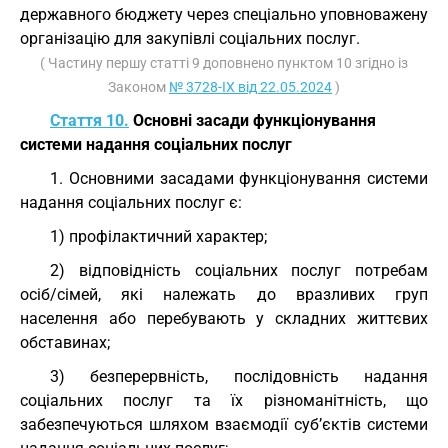
державного бюджету через спеціально уповноважену
організацію для закупівлі соціальних послуг.
( Частину першу статті 9 доповнено пунктом 10 згідно із
Законом
№ 3728-IX від 22.05.2024
)
Стаття 10.
Основні засади функціонування
системи надання соціальних послуг
1. Основними засадами функціонування системи
надання соціальних послуг є:
1) профілактичний характер;
2) відповідність соціальних послуг потребам
осіб/сімей, які належать до вразливих груп
населення або перебувають у складних життєвих
обставинах;
3) безперервність, послідовність надання
соціальних послуг та їх різноманітність, що
забезпечуються шляхом взаємодії суб’єктів системи