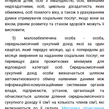
інтересів дітей, осіб з інвалідністю, осіб, визнаних
недієздатними, осіб, цивільна дієздатність яких
обмежена, осіб похилого віку, а також з урахуванням
думки отримувачів соціальних послуг, якщо вони за
віком, рівнем розвитку та станом здоров’я можуть її
висловити;
5) малозабезпечена особа - особа,
середньомісячний сукупний дохід якої за один
квартал, який передує місяцю, що є попереднім до
місяця звернення за наданням соціальних послуг, не
перевищує двох прожиткових мінімумів для
відповідної категорії осіб. Середньомісячний
сукупний дохід особи визначається шляхом
автоматизованого обміну наявними даними між
інформаційно-комунікаційними системами органів
влади, підприємств, установ, організацій та
обчислюється шляхом ділення середньомісячного
сукупного доходу її сім’ї на кількість членів сім’ї, які
включаються до її складу.
Методика обчислення