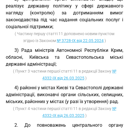
реалізує державну політику у сфері державного
нагляду (контролю) за дотриманням вимог
законодавства під час надання соціальних послуг і
соціальної підтримки;
( Частину першу статті 11 доповнено новим пунктом
згідно із Законом
№ 3728-IX від 22.05.2024
)
3) Рада міністрів Автономної Республіки Крим,
обласні, Київська та Севастопольська міські
державні адміністрації;
( Пункт 3 частини першої статті 11 в редакції Закону
№
4332-IX від 26.03.2025
)
4) районні у містах Києві та Севастополі державні
адміністрації, виконавчі органи сільських, селищних,
міських, районних у містах (у разі їх утворення) рад.
( Пункт 4 частини першої статті 11 в редакції Закону
№
4332-IX від 26.03.2025
)
2. До повноважень центрального органу