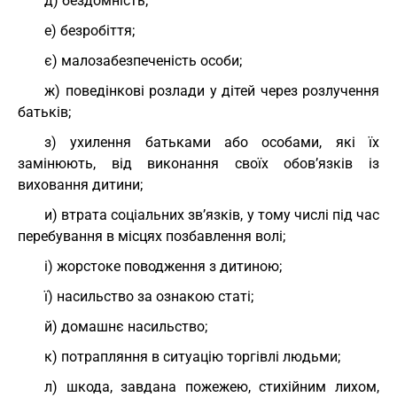
д) бездомність;
е) безробіття;
є) малозабезпеченість особи;
ж) поведінкові розлади у дітей через розлучення
батьків;
з) ухилення батьками або особами, які їх
замінюють, від виконання своїх обов’язків із
виховання дитини;
и) втрата соціальних зв’язків, у тому числі під час
перебування в місцях позбавлення волі;
і) жорстоке поводження з дитиною;
ї) насильство за ознакою статі;
й) домашнє насильство;
к) потрапляння в ситуацію торгівлі людьми;
л) шкода, завдана пожежею, стихійним лихом,