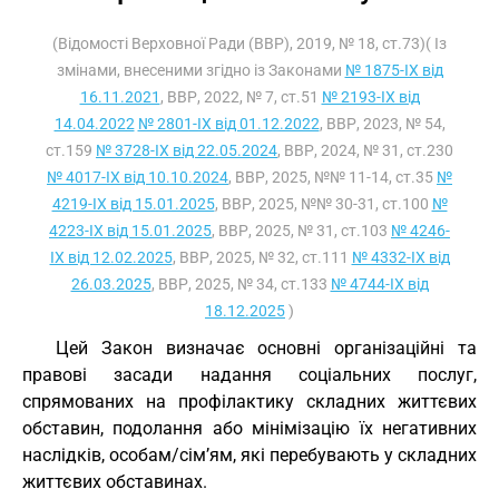
(Відомості Верховної Ради (ВВР), 2019, № 18, ст.73)( Із
змінами, внесеними згідно із Законами
№ 1875-IX від
16.11.2021
, ВВР, 2022, № 7, ст.51
№ 2193-IX від
14.04.2022
№ 2801-IX від 01.12.2022
, ВВР, 2023, № 54,
ст.159
№ 3728-IX від 22.05.2024
, ВВР, 2024, № 31, ст.230
№ 4017-IX від 10.10.2024
, ВВР, 2025, №№ 11-14, ст.35
№
4219-IX від 15.01.2025
, ВВР, 2025, №№ 30-31, ст.100
№
4223-IX від 15.01.2025
, ВВР, 2025, № 31, ст.103
№ 4246-
IX від 12.02.2025
, ВВР, 2025, № 32, ст.111
№ 4332-IX від
26.03.2025
, ВВР, 2025, № 34, ст.133
№ 4744-IX від
18.12.2025
)
Цей Закон визначає основні організаційні та
правові засади надання соціальних послуг,
спрямованих на профілактику складних життєвих
обставин, подолання або мінімізацію їх негативних
наслідків, особам/сім’ям, які перебувають у складних
життєвих обставинах.