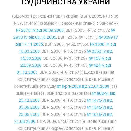
СУДОЧИНСТВА УКРАЇНИ
(Відомості Верховної Ради України (ВВР), 2005, № 35-36,
№ 37, ст.446)( Із змінами, внесеними згідно із Законами
№ 2875-IV від 08.09.2005
, ВВР, 2005, № 52, ст.562
№
2953-IV від 06.10.2005
, ВВР, 2006, № 1, ст.16
№ 3099-IV
від 17.11.2005
, ВВР, 2005, № 52, ст.566
№ 3538-IV від
15.03.2006
, ВВР, 2006, № 35, ст.295
№ 3550-IV від
16.03.2006
, ВВР, 2006, № 35, ст.297
№ 160-V від
20.09.2006
, ВВР, 2006, № 45, ст.436
№ 424-V від
01.12.2006
, ВВР, 2007, № 9, ст.67 )( Щодо визнання
конституційними окремих положень див. Рішення
Конституційного Суду
№ 8-рп/2008 від 22.04.2008
)( Із
змінами, внесеними згідно із Законами
№ 808-VI від
25.12.2008
, ВВР, 2009, № 19, ст.262
№ 1475-VI від
05.06.2009
, ВВР, 2009, № 45, ст.683
№ 1545-VI від
23.06.2009
, ВВР, 2009, № 49, ст.736
№ 1616-VI від
21.08.2009
, ВВР, 2009, № 50, ст.754 )( Щодо визнання
конституційними окремих положень див. Рішення