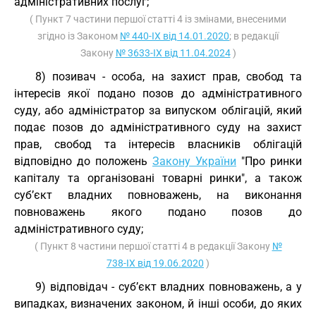
адміністративних послуг;
( Пункт 7 частини першої статті 4 із змінами, внесеними
згідно із Законом
№ 440-IX від 14.01.2020
; в редакції
Закону
№ 3633-IX від 11.04.2024
)
8) позивач - особа, на захист прав, свобод та
інтересів якої подано позов до адміністративного
суду, або адміністратор за випуском облігацій, який
подає позов до адміністративного суду на захист
прав, свобод та інтересів власників облігацій
відповідно до положень
Закону України
"Про ринки
капіталу та організовані товарні ринки", а також
суб’єкт владних повноважень, на виконання
повноважень якого подано позов до
адміністративного суду;
( Пункт 8 частини першої статті 4 в редакції Закону
№
738-IX від 19.06.2020
)
9) відповідач - суб’єкт владних повноважень, а у
випадках, визначених законом, й інші особи, до яких