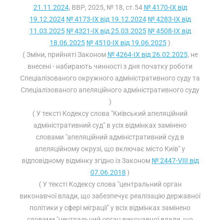
21.11.2024
, ВВР, 2025, № 18, ст.54
№ 4170-IX від
19.12.2024
№ 4173-IX від 19.12.2024
№ 4283-IX від
11.03.2025
№ 4321-IX від 25.03.2025
№ 4508-IX від
18.06.2025
№ 4510-IX від 19.06.2025
)
( Зміни, прийняті Законом
№ 4264-IX від 26.02.2025
, не
внесені - набирають чинності з дня початку роботи
Спеціалізованого окружного адміністративного суду та
Спеціалізованого апеляційного адміністративного суду
)
( У тексті Кодексу слова "Київський апеляційний
адміністративний суд" в усіх відмінках замінено
словами "апеляційний адміністративний суд в
апеляційному окрузі, що включає місто Київ" у
відповідному відмінку згідно із Законом
№ 2447-VIII від
07.06.2018
)
( У тексті Кодексу слова "центральний орган
виконавчої влади, що забезпечує реалізацію державної
політики у сфері міграції" у всіх відмінках замінено
словами "центральний орган виконавчої влади, що