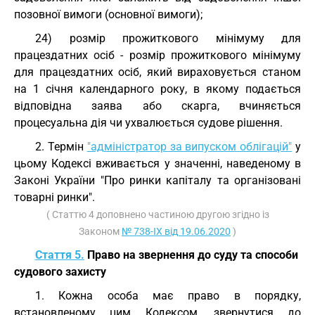
позовної вимоги (основної вимоги);
24) розмір прожиткового мінімуму для
працездатних осіб - розмір прожиткового мінімуму
для працездатних осіб, який вираховується станом
на 1 січня календарного року, в якому подається
відповідна заява або скарга, вчиняється
процесуальна дія чи ухвалюється судове рішення.
2. Термін
"адміністратор за випуском облігацій"
у
цьому Кодексі вживається у значенні, наведеному в
Законі України "Про ринки капіталу та організовані
товарні ринки".
( Статтю 4 доповнено частиною другою згідно із
Законом
№ 738-IX від 19.06.2020
)
Стаття 5.
Право на звернення до суду та способи
судового захисту
1. Кожна особа має право в порядку,
встановленому цим Кодексом, звернутися до