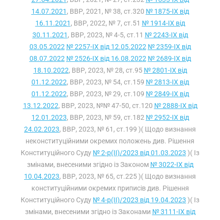
14.07.2021
, ВВР, 2021, № 38, ст.320
№ 1875-IX від
16.11.2021
, ВВР, 2022, № 7, ст.51
№ 1914-IX від
30.11.2021
, ВВР, 2023, № 4-5, ст.11
№ 2243-IX від
03.05.2022
№ 2257-IX від 12.05.2022
№ 2359-IX від
08.07.2022
№ 2526-IX від 16.08.2022
№ 2689-IX від
18.10.2022
, ВВР, 2023, № 28, ст.95
№ 2801-IX від
01.12.2022
, ВВР, 2023, № 54, ст.159
№ 2813-IX від
01.12.2022
, ВВР, 2023, № 29, ст.109
№ 2849-IX від
13.12.2022
, ВВР, 2023, №№ 47-50, ст.120
№ 2888-IX від
12.01.2023
, ВВР, 2023, № 59, ст.182
№ 2952-IX від
24.02.2023
, ВВР, 2023, № 61, ст.199 )( Щодо визнання
неконституційними окремих положень див. Рішення
Конституційного Суду
№ 2-р(II)/2023 від 01.03.2023
)( Із
змінами, внесеними згідно із Законом
№ 3022-IX від
10.04.2023
, ВВР, 2023, № 65, ст.225 )( Щодо визнання
конституційними окремих приписів див. Рішення
Конституційного Суду
№ 4-р(II)/2023 від 19.04.2023
)( Із
змінами, внесеними згідно із Законами
№ 3111-IX від