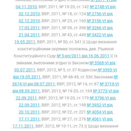
04.11.2010
, ВВР, 2011, № 19-20, ст.142
№ 2748-VI від
02.12.2010
, ВВР, 2011, № 18, ст.124
№ 2756-VI від
02.12.2010
, ВВР, 2011, № 23, ст.160
№ 3156-VI від
17.03.2011
, ВВР, 2011, № 39, ст.396
№ 3266-VI від
21.04.2011
, ВВР, 2011, № 43, ст.449
№ 3422-VI від
19.05.2011
, ВВР, 2011, № 50, ст.541 )( Щодо визнання
конституційними окремих положень див. Рішення
Конституційного Суду
№ 5-рп/2011 від 16.06.2011
)( Із
змінами, внесеними згідно із Законом
№ 3568-VI від
05.07.2011
, ВВР, 2012, № 5, ст.37 Кодексом
№ 3393-VI
від 19.05.2011
, ВВР, 2011, № 48-49, ст.536 Законами
№
3674-VI від 08.07.2011
, ВВР, 2012, № 14, ст.87
№ 3719-VI
від 08.09.2011
, ВВР, 2012, № 19-20, ст.169
№ 3773-VI від
22.09.2011
, ВВР, 2012, № 19-20, ст.179
№ 3796-VI від
22.09.2011
, ВВР, 2012, № 21, ст.198
№ 3932-VI від
20.10.2011
, ВВР, 2012, № 22, ст.221
№ 4054-VI від
17.11.2011
, ВВР, 2012, № 27, ст.276
№ 4061-VI від
17.11.2011
, ВВР, 2012, № 10-11, ст.73 )( Щодо визнання