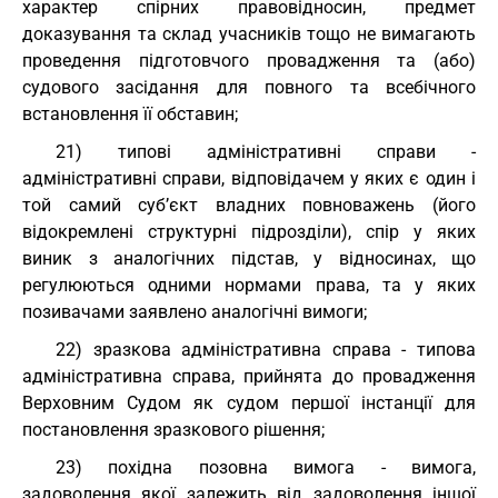
характер спірних правовідносин, предмет
доказування та склад учасників тощо не вимагають
проведення підготовчого провадження та (або)
судового засідання для повного та всебічного
встановлення її обставин;
21) типові адміністративні справи -
адміністративні справи, відповідачем у яких є один і
той самий суб’єкт владних повноважень (його
відокремлені структурні підрозділи), спір у яких
виник з аналогічних підстав, у відносинах, що
регулюються одними нормами права, та у яких
позивачами заявлено аналогічні вимоги;
22) зразкова адміністративна справа - типова
адміністративна справа, прийнята до провадження
Верховним Судом як судом першої інстанції для
постановлення зразкового рішення;
23) похідна позовна вимога - вимога,
задоволення якої залежить від задоволення іншої