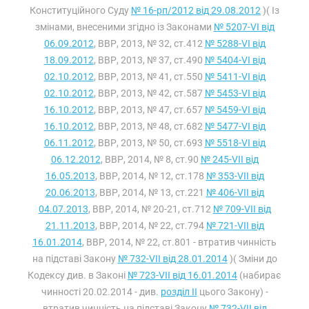
Конституційного Суду
№ 16-рп/2012 від 29.08.2012
)( Із
змінами, внесеними згідно із Законами
№ 5207-VI від
06.09.2012
, ВВР, 2013, № 32, ст.412
№ 5288-VI від
18.09.2012
, ВВР, 2013, № 37, ст.490
№ 5404-VI від
02.10.2012
, ВВР, 2013, № 41, ст.550
№ 5411-VI від
02.10.2012
, ВВР, 2013, № 42, ст.587
№ 5453-VI від
16.10.2012
, ВВР, 2013, № 47, ст.657
№ 5459-VI від
16.10.2012
, ВВР, 2013, № 48, ст.682
№ 5477-VI від
06.11.2012
, ВВР, 2013, № 50, ст.693
№ 5518-VI від
06.12.2012
, ВВР, 2014, № 8, ст.90
№ 245-VII від
16.05.2013
, ВВР, 2014, № 12, ст.178
№ 353-VII від
20.06.2013
, ВВР, 2014, № 13, ст.221
№ 406-VII від
04.07.2013
, ВВР, 2014, № 20-21, ст.712
№ 709-VII від
21.11.2013
, ВВР, 2014, № 22, ст.794
№ 721-VII від
16.01.2014
, ВВР, 2014, № 22, ст.801 - втратив чинність
на підставі Закону
№ 732-VII від 28.01.2014
)( Зміни до
Кодексу див. в Законі
№ 723-VII від 16.01.2014
(набирає
чинності 20.02.2014 - див.
розділ II
цього Закону) -
втратив чинність на підставі Закону
№ 732-VII від