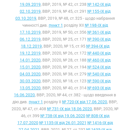
19.09.2019
, ВВР, 2019, № 42, ст.238
№ 142-IX від
02.10.2019
, ВВР, 2019, № 45, ст.291
№ 155-IX від
03.10.2019
, ВВР, 2019, № 48, ст.325 - щодо набрання
чинності див.
пункт 1
розділу XII
№ 198-IX від
17.10.2019
, ВВР, 2019, № 50, ст.356
№ 361-IX від
06.12.2019
, ВВР, 2020, № 25, ст.171
№ 390-IX від
18.12.2019
, ВВР, 2020, № 15, ст.95
№ 394-IX від
19.12.2019
, ВВР, 2020, № 26, ст.172
№ 440-IX від
14.01.2020
, ВВР, 2020, № 28, ст.188
№ 460-IX від
15.01.2020
, ВВР, 2020, № 29, ст.194
№ 524-IX від
04.03.2020
, ВВР, 2020, № 38, ст.279
№ 540-IX від
30.03.2020
, ВВР, 2020, № 18, ст.123
№ 590-IX від
13.05.2020
, ВВР, 2020, № 40, ст.314
№ 693-IX від
16.06.2020
, ВВР, 2020, № 44, ст.382 - щодо введення в
дію див.
пункт 1
розділу II
№ 720-IX від 17.06.2020
, ВВР,
2020, № 47, ст.408
№ 731-IX від 18.06.2020
, ВВР, 2020, №
46, ст.399
№ 738-IX від 19.06.2020
№ 808-IX від
17.07.2020
№ 1135-IX від 26.01.2021
№ 1416-IX від
27.04.2021
, ВВР, 2021, № 27, ст.232
№ 1635-IX від