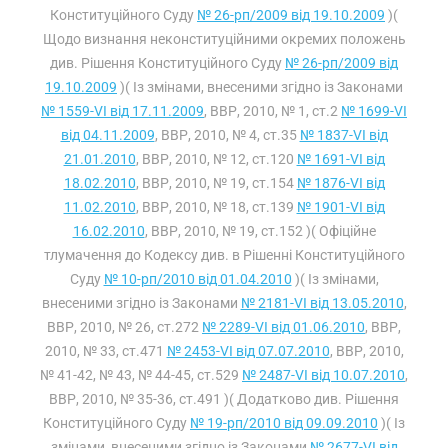
Конституційного Суду
№ 26-рп/2009 від 19.10.2009
)(
Щодо визнання неконституційними окремих положень
див. Рішення Конституційного Суду
№ 26-рп/2009 від
19.10.2009
)( Із змінами, внесеними згідно із Законами
№ 1559-VI від 17.11.2009
, ВВР, 2010, № 1, ст.2
№ 1699-VI
від 04.11.2009
, ВВР, 2010, № 4, ст.35
№ 1837-VI від
21.01.2010
, ВВР, 2010, № 12, ст.120
№ 1691-VI від
18.02.2010
, ВВР, 2010, № 19, ст.154
№ 1876-VI від
11.02.2010
, ВВР, 2010, № 18, ст.139
№ 1901-VI від
16.02.2010
, ВВР, 2010, № 19, ст.152 )( Офіційне
тлумачення до Кодексу див. в Рішенні Конституційного
Суду
№ 10-рп/2010 від 01.04.2010
)( Із змінами,
внесеними згідно із Законами
№ 2181-VI від 13.05.2010
,
ВВР, 2010, № 26, ст.272
№ 2289-VI від 01.06.2010
, ВВР,
2010, № 33, ст.471
№ 2453-VI від 07.07.2010
, ВВР, 2010,
№ 41-42, № 43, № 44-45, ст.529
№ 2487-VI від 10.07.2010
,
ВВР, 2010, № 35-36, ст.491 )( Додатково див. Рішення
Конституційного Суду
№ 19-рп/2010 від 09.09.2010
)( Із
змінами, внесеними згідно із Законами
№ 2677-VI від