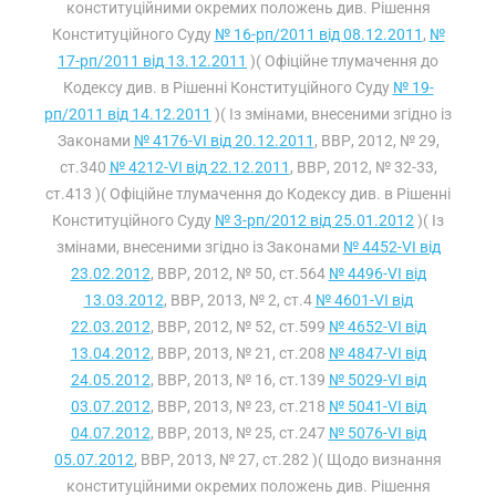
конституційними окремих положень див. Рішення
Конституційного Суду
№ 16-рп/2011 від 08.12.2011
,
№
17-рп/2011 від 13.12.2011
)( Офіційне тлумачення до
Кодексу див. в Рішенні Конституційного Суду
№ 19-
рп/2011 від 14.12.2011
)( Із змінами, внесеними згідно із
Законами
№ 4176-VI від 20.12.2011
, ВВР, 2012, № 29,
ст.340
№ 4212-VI від 22.12.2011
, ВВР, 2012, № 32-33,
ст.413 )( Офіційне тлумачення до Кодексу див. в Рішенні
Конституційного Суду
№ 3-рп/2012 від 25.01.2012
)( Із
змінами, внесеними згідно із Законами
№ 4452-VI від
23.02.2012
, ВВР, 2012, № 50, ст.564
№ 4496-VI від
13.03.2012
, ВВР, 2013, № 2, ст.4
№ 4601-VI від
22.03.2012
, ВВР, 2012, № 52, ст.599
№ 4652-VI від
13.04.2012
, ВВР, 2013, № 21, ст.208
№ 4847-VI від
24.05.2012
, ВВР, 2013, № 16, ст.139
№ 5029-VI від
03.07.2012
, ВВР, 2013, № 23, ст.218
№ 5041-VI від
04.07.2012
, ВВР, 2013, № 25, ст.247
№ 5076-VI від
05.07.2012
, ВВР, 2013, № 27, ст.282 )( Щодо визнання
конституційними окремих положень див. Рішення