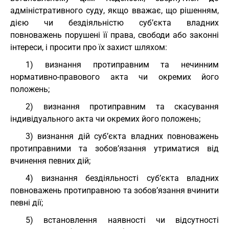
адміністративного суду, якщо вважає, що рішенням,
дією чи бездіяльністю суб’єкта владних
повноважень порушені її права, свободи або законні
інтереси, і просити про їх захист шляхом:
1) визнання протиправним та нечинним
нормативно-правового акта чи окремих його
положень;
2) визнання протиправним та скасування
індивідуального акта чи окремих його положень;
3) визнання дій суб’єкта владних повноважень
протиправними та зобов’язання утриматися від
вчинення певних дій;
4) визнання бездіяльності суб’єкта владних
повноважень протиправною та зобов’язання вчинити
певні дії;
5) встановлення наявності чи відсутності