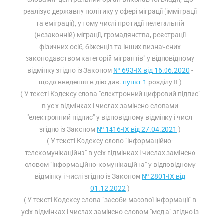
реалізує державну політику у сфері міграції (імміграції
та еміграції), у тому числі протидії нелегальній
(незаконній) міграції, громадянства, реєстрації
фізичних осіб, біженців та інших визначених
законодавством категорій мігрантів" у відповідному
відмінку згідно із Законом
№ 693-IX від 16.06.2020
-
щодо введення в дію див.
пункт 1
розділу II )
( У тексті Кодексу слова "електронний цифровий підпис"
в усіх відмінках і числах замінено словами
"електронний підпис" у відповідному відмінку і числі
згідно із Законом
№ 1416-IX від 27.04.2021
)
( У тексті Кодексу слово "інформаційно-
телекомунікаційна" в усіх відмінках і числах замінено
словом "інформаційно-комунікаційна" у відповідному
відмінку і числі згідно із Законом
№ 2801-IX від
01.12.2022
)
( У тексті Кодексу слова "засоби масової інформації" в
усіх відмінках і числах замінено словом "медіа" згідно із