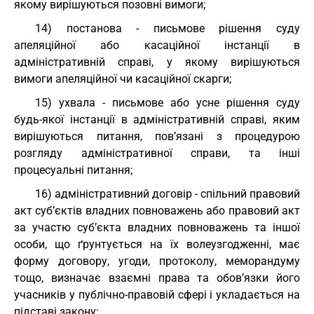
якому вирішуються позовні вимоги;
14) постанова - письмове рішення суду
апеляційної або касаційної інстанції в
адміністративній справі, у якому вирішуються
вимоги апеляційної чи касаційної скарги;
15) ухвала - письмове або усне рішення суду
будь-якої інстанції в адміністративній справі, яким
вирішуються питання, пов’язані з процедурою
розгляду адміністративної справи, та інші
процесуальні питання;
16) адміністративний договір - спільний правовий
акт суб’єктів владних повноважень або правовий акт
за участю суб’єкта владних повноважень та іншої
особи, що ґрунтується на їх волеузгодженні, має
форму договору, угоди, протоколу, меморандуму
тощо, визначає взаємні права та обов’язки його
учасників у публічно-правовій сфері і укладається на
підставі закону: