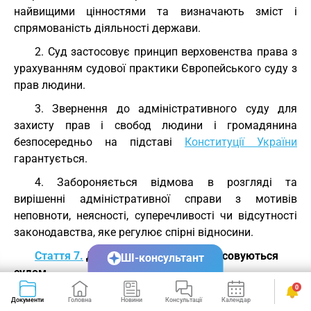
найвищими цінностями та визначають зміст і
спрямованість діяльності держави.
2. Суд застосовує принцип верховенства права з
урахуванням судової практики Європейського суду з
прав людини.
3. Звернення до адміністративного суду для
захисту прав і свобод людини і громадянина
безпосередньо на підставі
Конституції України
гарантується.
4. Забороняється відмова в розгляді та
вирішенні адміністративної справи з мотивів
неповноти, неясності, суперечливості чи відсутності
законодавства, яке регулює спірні відносини.
Стаття 7.
Джерела права, які застосовуються
ШІ-консультант
судом
0
1. Суд вирішує справи відповідно до
Конституції
Документи
Головна
Новини
Консультації
Календар
Сервіси