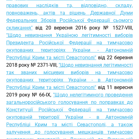
правових наслідків та, відповідно, складу,
повноважень, актів та рішень Державної Думи
Федеральних Зборів Російської Федерації сьомого
скликання"
від 20 вересня 2016 року № 1527-VIII,
"Щодо невизнання Україною легітимності виборів
Президента Російської Федерації на тимчасово
окупованих територіях України - Автономній
Республіці Крим та місті Севастополі"
від 22 березня
2018 року № 2371-VIII,
"Щодо невизнання легітимності
так званих місцевих виборів на тимчасово
окупованих територіях України - в Автономній
Республіці Крим та місті Севастополі"
від 11 вересня
2019 року № 66-IX,
"Щодо нелегітимного проведення
загальноросійського голосування по поправках до
Конституції Російської Федерації на тимчасово
окупованій території України - в Автономній
Республіці Крим та місті Севастополі, а також
залучення до голосування мешканців тимчасово