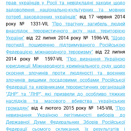
прав українців у Росії та невідкладні заходи щодо
задоволення національно-культурних та мовних
потреб закордонних українців"
від 17 червня 2014
року № 1331-VII,
"Про трагічну загибель людей
внаслідок терористичного акту над територією
України"
від 22 липня 2014 року № 1596-VII,
"Щодо
протидії поширенню підтримуваного Російською
Федерацією міжнародного тероризму"
від 22 липня
2014 року № 1597-VII,
"Про визнання Україною
юрисдикції Міжнародного кримінального суду щодо
скоєння злочинів проти людяності та воєнних
злочинів вищими посадовими особами Російської
Федерації та керівниками терористичних організацій
"ДНР" та "ЛНР", які призвели до особливо тяжких
наслідків та масового вбивства українських
громадян"
від 4 лютого 2015 року № 145-VIII,
"Про
невизнання Україною легітимності виборів до
Державної Думи Федеральних Зборів Російської
Федерації сьомого скликання, їх результатів і