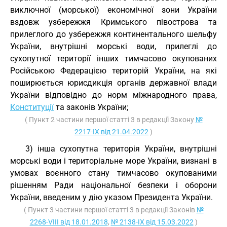
виключної (морської) економічної зони України
вздовж узбережжя Кримського півострова та
прилеглого до узбережжя континентального шельфу
України, внутрішні морські води, прилеглі до
сухопутної території інших тимчасово окупованих
Російською Федерацією територій України, на які
поширюється юрисдикція органів державної влади
України відповідно до норм міжнародного права,
Конституції
та законів України;
( Пункт 2 частини першої статті 3 в редакції Закону
№
2217-IX від 21.04.2022
)
3) інша сухопутна територія України, внутрішні
морські води і територіальне море України, визнані в
умовах воєнного стану тимчасово окупованими
рішенням Ради національної безпеки і оборони
України, введеним у дію указом Президента України.
( Пункт 3 частини першої статті 3 в редакції Законів
№
2268-VIII від 18.01.2018
,
№ 2138-IX від 15.03.2022
)