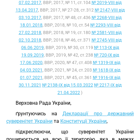
07.02.2017
, ВВР, 2017, № 11, ст.104
№ 2019-VIII від
13.04.2017
, ВВР, 2017, № 27-28, ст.312
№ 2147-VIII від
03.10.2017
, ВВР, 2017, № 48, ст.436
№ 2268-VIII від
18.01.2018
, ВВР, 2018, № 10, ст.54
№ 2293-VIII від
27.02.2018
, ВВР, 2018, № 19, ст.180
№ 2581-VIII від
02.10.2018
, ВВР, 2018, № 46, ст.371
№ 2745-VIII від
06.06.2019
, ВВР, 2019, № 30, ст.119
№ 113-IX від
19.09.2019
, ВВР, 2019, № 42, ст.238
№ 720-IX від
17.06.2020
, ВВР, 2020, № 47, ст.408
№ 1319-IX від
04.03.2021
, ВВР, 2021, № 24, ст.203
№ 1618-IX від
01.07.2021
, ВВР, 2021, № 45, ст.361
№ 1916-IX від
30.11.2021
№ 2138-IX від 15.03.2022
№ 2217-IX від
21.04.2022
)
Верховна Рада України,
ґрунтуючись на
Декларації про державний
суверенітет України
та
Конституції України
,
підкреслюючи, що суверенітет України
поширюється на всю її територію, яка в межах