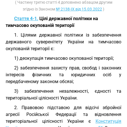
( Частину третю статті 4 доповнено абзацом другим
згідно із Законом
№ 2138-IX від 15.03.2022
)
Стаття 4-1.
Цілі державної політики на
тимчасово окупованій території
1. Цілями державної політики із забезпечення
державного суверенітету України на тимчасово
окупованій території є:
1) деокупація тимчасово окупованої території;
2) забезпечення захисту прав, свобод і законних
інтересів фізичних та юридичних осіб у
передбаченому законом обсязі;
3) забезпечення незалежності, єдності та
територіальної цілісності України.
2. Правовою підставою для відсічі збройної
агресії Російської Федерації та відновлення
територіальної цілісності України є
Конституція