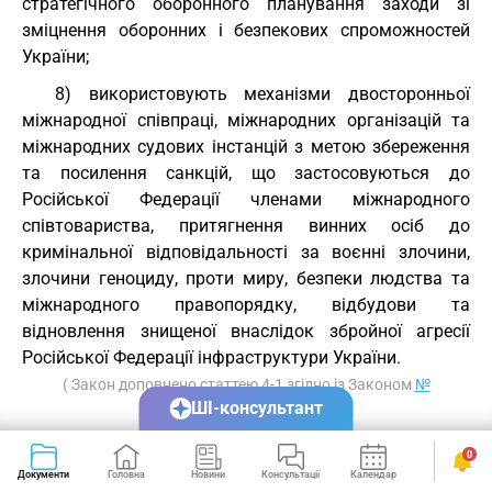
стратегічного оборонного планування заходи зі
зміцнення оборонних і безпекових спроможностей
України;
8) використовують механізми двосторонньої
міжнародної співпраці, міжнародних організацій та
міжнародних судових інстанцій з метою збереження
та посилення санкцій, що застосовуються до
Російської Федерації членами міжнародного
співтовариства, притягнення винних осіб до
кримінальної відповідальності за воєнні злочини,
злочини геноциду, проти миру, безпеки людства та
міжнародного правопорядку, відбудови та
відновлення знищеної внаслідок збройної агресії
Російської Федерації інфраструктури України.
( Закон доповнено статтею 4-1 згідно із Законом
№
ШІ-консультант
2217-IX від 21.04.2022
)
Стаття 5.
Захист прав і свобод людини і
0
громадянина на тимчасово окупованій території
Документи
Головна
Новини
Консультації
Календар
Сервіси