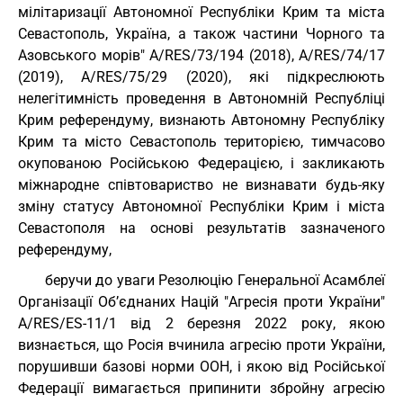
мілітаризації Автономної Республіки Крим та міста
Севастополь, Україна, а також частини Чорного та
Азовського морів" A/RES/73/194 (2018), A/RES/74/17
(2019), A/RES/75/29 (2020), які підкреслюють
нелегітимність проведення в Автономній Республіці
Крим референдуму, визнають Автономну Республіку
Крим та місто Севастополь територією, тимчасово
окупованою Російською Федерацією, і закликають
міжнародне співтовариство не визнавати будь-яку
зміну статусу Автономної Республіки Крим і міста
Севастополя на основі результатів зазначеного
референдуму,
беручи до уваги Резолюцію Генеральної Асамблеї
Організації Об’єднаних Націй "Агресія проти України"
A/RES/ES-11/1 від 2 березня 2022 року, якою
визнається, що Росія вчинила агресію проти України,
порушивши базові норми ООН, і якою від Російської
Федерації вимагається припинити збройну агресію