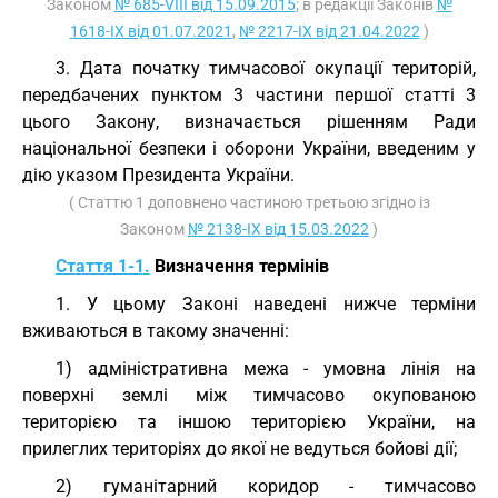
Законом
№ 685-VIII від 15.09.2015
; в редакції Законів
№
1618-IX від 01.07.2021
,
№ 2217-IX від 21.04.2022
)
3. Дата початку тимчасової окупації територій,
передбачених пунктом 3 частини першої статті 3
цього Закону, визначається рішенням Ради
національної безпеки і оборони України, введеним у
дію указом Президента України.
( Статтю 1 доповнено частиною третьою згідно із
Законом
№ 2138-IX від 15.03.2022
)
Стаття 1-1.
Визначення термінів
1. У цьому Законі наведені нижче терміни
вживаються в такому значенні:
1) адміністративна межа - умовна лінія на
поверхні землі між тимчасово окупованою
територією та іншою територією України, на
прилеглих територіях до якої не ведуться бойові дії;
2) гуманітарний коридор - тимчасово