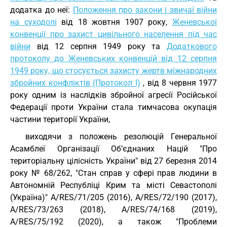
додатка до неї:
Положення про закони і звичаї війни
на суходолі
від 18 жовтня 1907 року,
Женевської
конвенції про захист цивільного населення під час
війни
від 12 серпня 1949 року та
Додаткового
протоколу до Женевських конвенцій від 12 серпня
1949 року, що стосується захисту жертв міжнародних
збройних конфліктів (Протокол I)
, від 8 червня 1977
року одним із наслідків збройної агресії Російської
Федерації проти України стала тимчасова окупація
частини території України,
виходячи з положень резолюцій Генеральної
Асамблеї Організації Об’єднаних Націй "Про
територіальну цілісність України" від 27 березня 2014
року № 68/262, "Стан справ у сфері прав людини в
Автономній Республіці Крим та місті Севастополі
(Україна)" A/RES/71/205 (2016), A/RES/72/190 (2017),
A/RES/73/263 (2018), A/RES/74/168 (2019),
A/RES/75/192 (2020), а також "Проблеми