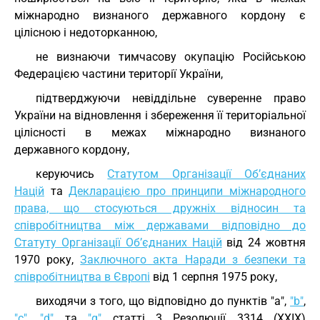
міжнародно визнаного державного кордону є
цілісною і недоторканною,
не визнаючи тимчасову окупацію Російською
Федерацією частини території України,
підтверджуючи невіддільне суверенне право
України на відновлення і збереження її територіальної
цілісності в межах міжнародно визнаного
державного кордону,
керуючись
Статутом Організації Об’єднаних
Націй
та
Декларацією про принципи міжнародного
права, що стосуються дружніх відносин та
співробітництва між державами відповідно до
Статуту Організації Об’єднаних Націй
від 24 жовтня
1970 року,
Заключного акта Наради з безпеки та
співробітництва в Європі
від 1 серпня 1975 року,
виходячи з того, що відповідно до пунктів "а",
"b"
,
"c"
,
"d"
та
"g"
статті 3 Резолюції 3314 (XXIX)