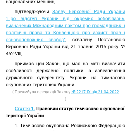
національних меншин,
підтверджуючи
Заяву Верховної Ради України
"Про відступ України від окремих зобов’язань,
визначених Міжнародним пактом про громадянські і
політичні права та Конвенцією про захист прав і
основоположних свобод"
, схвалену Постановою
Верховної Ради України від 21 травня 2015 року №
462-VIII,
приймає цей Закон, що має на меті визначити
особливості державної політики із забезпечення
державного суверенітету України на тимчасово
окупованих територіях України.
( Преамбула в редакції Закону
№ 2217-IX від 21.04.2022
)
Стаття 1.
Правовий статус тимчасово окупованої
території України
1. Тимчасово окупована Російською Федерацією