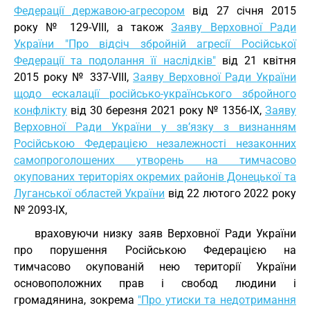
Федерації державою-агресором
від 27 січня 2015
року № 129-VIII, а також
Заяву Верховної Ради
України "Про відсіч збройній агресії Російської
Федерації та подолання її наслідків"
від 21 квітня
2015 року № 337-VIII,
Заяву Верховної Ради України
щодо ескалації російсько-українського збройного
конфлікту
від 30 березня 2021 року № 1356-IX,
Заяву
Верховної Ради України у зв’язку з визнанням
Російською Федерацією незалежності незаконних
самопроголошених утворень на тимчасово
окупованих територіях окремих районів Донецької та
Луганської областей України
від 22 лютого 2022 року
№ 2093-IX,
враховуючи низку заяв Верховної Ради України
про порушення Російською Федерацією на
тимчасово окупованій нею території України
основоположних прав і свобод людини і
громадянина, зокрема
"Про утиски та недотримання