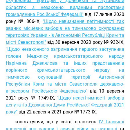
окупованих територій у Донецькій та Луганській
областях з незаконно виданими паспортами
громадянина Російської Федерації"
від 17 липня 2020
року № 806-IX,
"Щодо невизнання легітимності так
званих місцевих виборів на тимчасово окупованих
територіях України - в Автономній Республіці Крим та
місті Севастополі"
від 30 вересня 2020 року № 932-IX,
"Щодо незаконного затримання першого заступника
голови Меджлісу кримськотатарського народу
Нарімана Джелялова та інших представників
корінного кримськотатарського народу на
тимчасово окупованій території Автономної
Республіки Крим та міста Севастополя державою-
агресором Російською Федерацією"
від 10 вересня
2021 року № 1749-IX,
"Щодо нелегітимності виборів
депутатів Державної Думи Російської Федерації 2021
року"
від 22 вересня 2021 року № 1773-IX,
констатуючи, що у світлі положень
IV Гаазької
конвенції про закони і звичаї війни на суходолі
та