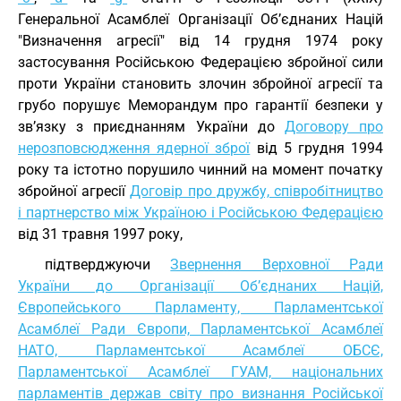
Генеральної Асамблеї Організації Об’єднаних Націй
"Визначення агресії" від 14 грудня 1974 року
застосування Російською Федерацією збройної сили
проти України становить злочин збройної агресії та
грубо порушує Меморандум про гарантії безпеки у
зв’язку з приєднанням України до
Договору про
нерозповсюдження ядерної зброї
від 5 грудня 1994
року та істотно порушило чинний на момент початку
збройної агресії
Договір про дружбу, співробітництво
і партнерство між Україною і Російською Федерацією
від 31 травня 1997 року,
підтверджуючи
Звернення Верховної Ради
України до Організації Об’єднаних Націй,
Європейського Парламенту, Парламентської
Асамблеї Ради Європи, Парламентської Асамблеї
НАТО, Парламентської Асамблеї ОБСЄ,
Парламентської Асамблеї ГУАМ, національних
парламентів держав світу про визнання Російської