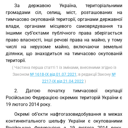
За державою Україна, територіальними
громадами сіл, селищ, міст, розташованих на
тимчасово окупованій території, органами державної
влади, органами місцевого самоврядування та
іншими суб’єктами публічного права зберігається
право власності, інші речові права на майно, у тому
числі на нерухоме майно, включаючи земельні
ділянки, що знаходиться на тимчасово окупованій
території.
( Частина перша статті 1 із змінами, внесеними згідно із
Законом
№ 1618-IX від 01.07.2021
; в редакції Закону
№
2217-IX від 21.04.2022
)
2. Датою початку тимчасової окупації
Російською Федерацією окремих територій України є
19 лютого 2014 року.
Окремі об’єкти нафтогазовидобування в межах
континентального шельфу України є окупованими
Російською Федерацією з 19 лютого 2014 року.