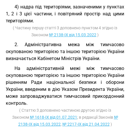
4) надра під територіями, зазначеними у пунктах
1, 2 і 3 цієї частини, і повітряний простір над цими
територіями.
( Частину першу статті 3 доповнено пунктом 4 згідно із
Законом
№ 2138-IX від 15.03.2022
)
2. Адміністративна межа між тимчасово
окупованою територією та іншою територією України
визначається Кабінетом Міністрів України.
На адміністративній межі між тимчасово
окупованою територією та іншою територією України
рішенням Ради національної безпеки і оборони
України, введеним в дію Указом Президента України,
може запроваджуватися тимчасовий прикордонний
контроль.
( Статтю 3 доповнено частиною другою згідно із
Законом
№ 1618-IX від 01.07.2021
; в редакції Законів
№
2138-IX від 15.03.2022
,
№ 2217-IX від 21.04.2022
)