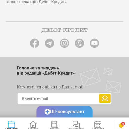
згодою редакції «Дебет-Кредит»
Головне за тиждень
від редакції «Дебет-Кредит»
Кожного понеділка на Ваш e-mail
ШІ-консультант
0
Документи
Головна
Новини
Консультації
Календар
Сервіси