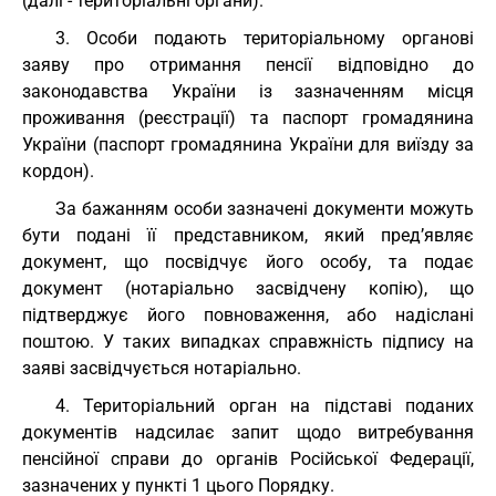
(далі - територіальні органи).
3. Особи подають територіальному органові
заяву про отримання пенсії відповідно до
законодавства України із зазначенням місця
проживання (реєстрації) та паспорт громадянина
України (паспорт громадянина України для виїзду за
кордон).
За бажанням особи зазначені документи можуть
бути подані її представником, який пред’являє
документ, що посвідчує його особу, та подає
документ (нотаріально засвідчену копію), що
підтверджує його повноваження, або надіслані
поштою. У таких випадках справжність підпису на
заяві засвідчується нотаріально.
4. Територіальний орган на підставі поданих
документів надсилає запит щодо витребування
пенсійної справи до органів Російської Федерації,
зазначених у пункті 1 цього Порядку.