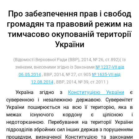
Про забезпечення прав і свобод
громадян та правовий режим на
тимчасово окупованій території
України
(Відомості Верховної Ради (ВВР), 2014, № 26, ст.892)( Із
змінами, внесеними згідно із Законами
№ 1237-VII від
06.05.2014
, ВВР, 2014, № 27, ст.905
№ 1635-VII від
12.08.2014
, ВВР, 2014, № 39, ст.2011 )
Україна згідно з
Конституцією України
є
суверенною і незалежною державою. Суверенітет
України поширюється на всю її територію, яка в
межах існуючого кордону є цілісною і
недоторканною. Перебування на території України
підрозділів збройних сил інших держав з порушенням
процедури, визначеної Конституцією та законами