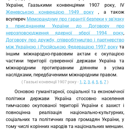
України, Гаазькими конвенціями 1907 року, IV
Женевською конвенцією 1949 року
, а також
всупереч
Меморандуму про гарантії безпеки у зв'язку
з приєднанням України до Договору про
нерозповсюдження ядерної зброї 1994 року
,
Договору про дружбу, співробітництво і партнерство
між Україною і Російською Федерацією 1997 року
та
іншим міжнародно-правовим актам є окупацією
частини території суверенної держави Україна та
міжнародним протиправним діянням з усіма
наслідками, передбаченими міжнародним правом.
( Гаазькі конвенції 1907 року -
1
,
2
,
3
,
4
,
5
,
6
,
7
)
Основою гуманітарної, соціальної та економічної
політики держави Україна стосовно населення
тимчасово окупованої території України є захист і
повноцінна реалізація національно-культурних,
соціальних та політичних прав громадян України, у
тому числі корінних народів та національних меншин.