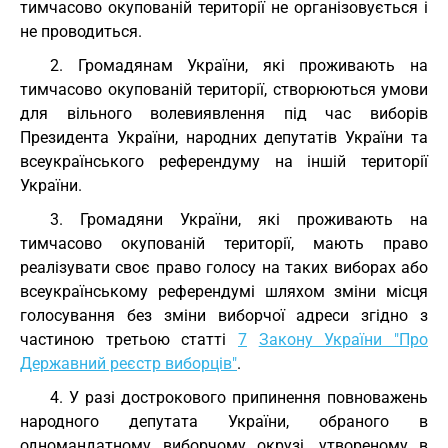
тимчасово окупованій території не організовується і
не проводиться.
2. Громадянам України, які проживають на
тимчасово окупованій території, створюються умови
для вільного волевиявлення під час виборів
Президента України, народних депутатів України та
всеукраїнського референдуму на іншій території
України.
3. Громадяни України, які проживають на
тимчасово окупованій території, мають право
реалізувати своє право голосу на таких виборах або
всеукраїнському референдумі шляхом зміни місця
голосування без зміни виборчої адреси згідно з
частиною третьою статті
7
Закону України "Про
Державний реєстр виборців"
.
4. У разі дострокового припинення повноважень
народного депутата України, обраного в
одномандатному виборчому окрузі, утвореному в