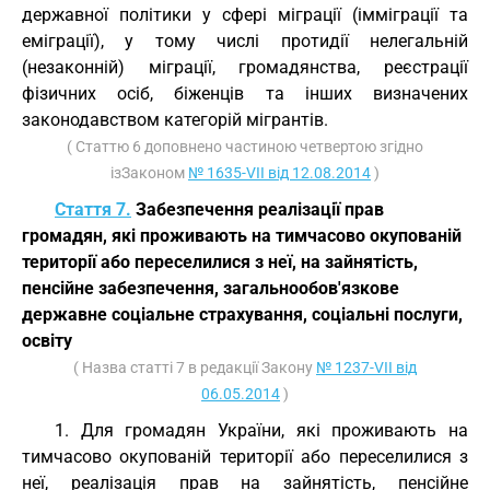
державної політики у сфері міграції (імміграції та
еміграції), у тому числі протидії нелегальній
(незаконній) міграції, громадянства, реєстрації
фізичних осіб, біженців та інших визначених
законодавством категорій мігрантів.
( Статтю 6 доповнено частиною четвертою згідно
ізЗаконом
№ 1635-VII від 12.08.2014
)
Стаття 7.
Забезпечення реалізації прав
громадян, які проживають на тимчасово окупованій
території або переселилися з неї, на зайнятість,
пенсійне забезпечення, загальнообов'язкове
державне соціальне страхування, соціальні послуги,
освіту
( Назва статті 7 в редакції Закону
№ 1237-VII від
06.05.2014
)
1. Для громадян України, які проживають на
тимчасово окупованій території або переселилися з
неї, реалізація прав на зайнятість, пенсійне