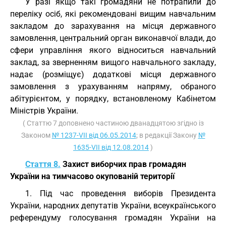
У разі якщо такі громадяни не потрапили до
переліку осіб, які рекомендовані вищим навчальним
закладом до зарахування на місця державного
замовлення, центральний орган виконавчої влади, до
сфери управління якого відноситься навчальний
заклад, за зверненням вищого навчального закладу,
надає (розміщує) додаткові місця державного
замовлення з урахуванням напряму, обраного
абітурієнтом, у порядку, встановленому Кабінетом
Міністрів України.
( Статтю 7 доповнено частиною дванадцятою згідно із
Законом
№ 1237-VII від 06.05.2014
; в редакції Закону
№
1635-VII від 12.08.2014
)
Стаття 8.
Захист виборчих прав громадян
України на тимчасово окупованій території
1. Під час проведення виборів Президента
України, народних депутатів України, всеукраїнського
референдуму голосування громадян України на