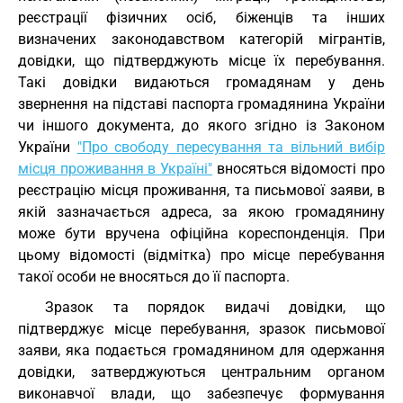
реєстрації фізичних осіб, біженців та інших
визначених законодавством категорій мігрантів,
довідки, що підтверджують місце їх перебування.
Такі довідки видаються громадянам у день
звернення на підставі паспорта громадянина України
чи іншого документа, до якого згідно із Законом
України
"Про свободу пересування та вільний вибір
місця проживання в Україні"
вносяться відомості про
реєстрацію місця проживання, та письмової заяви, в
якій зазначається адреса, за якою громадянину
може бути вручена офіційна кореспонденція. При
цьому відомості (відмітка) про місце перебування
такої особи не вносяться до її паспорта.
Зразок та порядок видачі довідки, що
підтверджує місце перебування, зразок письмової
заяви, яка подається громадянином для одержання
довідки, затверджуються центральним органом
виконавчої влади, що забезпечує формування