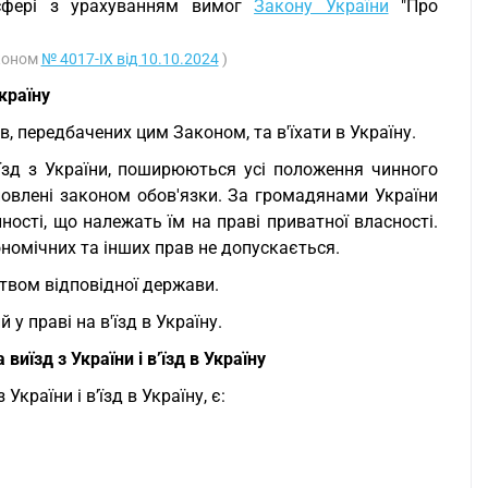
 сфері з урахуванням вимог
Закону України
"Про
аконом
№ 4017-IX від 10.10.2024
)
Україну
в, передбачених цим Законом, та в'їхати в Україну.
їзд з України, поширюються усі положення чинного
новлені законом обов'язки. За громадянами України
інності, що належать їм на праві приватної власності.
ономічних та інших прав не допускається.
твом відповідної держави.
у праві на в'їзд в Україну.
їзд з України і в’їзд в Україну
раїни і в’їзд в Україну, є: