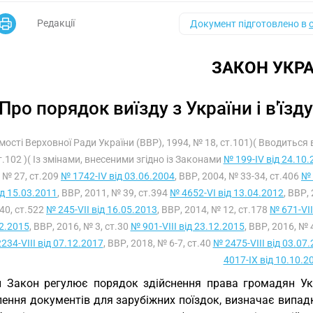
Редакції
Документ підготовлено в
ЗАКОН УКРА
Про порядок виїзду з України і в'їзд
мості Верховної Ради України (ВВР), 1994, № 18, ст.101)( Вводитьс
т.102 )( Із змінами, внесеними згідно із Законами
№ 199-IV від 24.10.
 № 27, ст.209
№ 1742-IV від 03.06.2004
, ВВР, 2004, № 33-34, ст.406
№ 
ід 15.03.2011
, ВВР, 2011, № 39, ст.394
№ 4652-VI від 13.04.2012
, ВВР,
40, ст.522
№ 245-VII від 16.05.2013
, ВВР, 2014, № 12, ст.178
№ 671-VII
2.2015
, ВВР, 2016, № 3, ст.30
№ 901-VIII від 23.12.2015
, ВВР, 2016, № 
234-VIII від 07.12.2017
, ВВР, 2018, № 6-7, ст.40
№ 2475-VIII від 03.07
4017-IX від 10.10.2
 Закон регулює порядок здійснення права громадян Укра
ення документів для зарубіжних поїздок, визначає випад