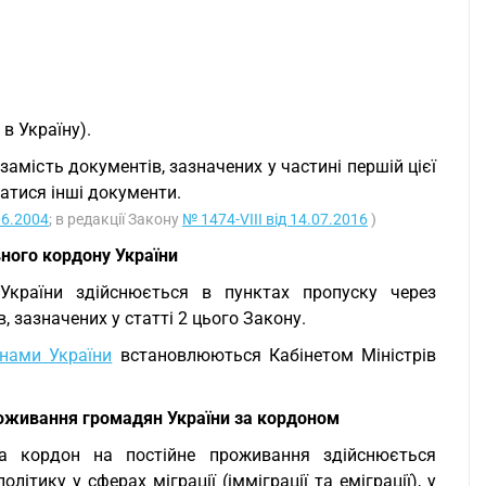
в Україну).
мість документів, зазначених у частині першій цієї
ватися інші документи.
06.2004
; в редакції Закону
№ 1474-VIII від 14.07.2016
)
ного кордону України
України здійснюється в пунктах пропуску через
 зазначених у статті 2 цього Закону.
нами України
встановлюються Кабінетом Міністрів
оживання громадян України за кордоном
а кордон на постійне проживання здійснюється
тику у сферах міграції (імміграції та еміграції), у