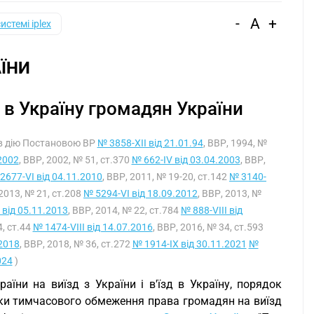
-
A
+
системі iplex
ЇНИ
у в Україну громадян України
я в дію Постановою ВР
№ 3858-XII від 21.01.94
, ВВР, 1994, №
2002
, ВВР, 2002, № 51, ст.370
№ 662-IV від 03.04.2003
, ВВР,
2677-VI від 04.11.2010
, ВВР, 2011, № 19-20, ст.142
№ 3140-
 2013, № 21, ст.208
№ 5294-VI від 18.09.2012
, ВВР, 2013, №
 від 05.11.2013
, ВВР, 2014, № 22, ст.784
№ 888-VIII від
4, ст.44
№ 1474-VIII від 14.07.2016
, ВВР, 2016, № 34, ст.593
.2018
, ВВР, 2018, № 36, ст.272
№ 1914-IX від 30.11.2021
№
024
)
їни на виїзд з України і в'їзд в Україну, порядок
ки тимчасового обмеження права громадян на виїзд