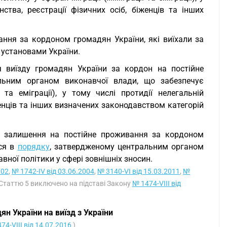
нства, реєстрації фізичних осіб, біженців та інших
ння за кордоном громадян України, які виїхали за
установами України.
виїзду громадян України за кордон на постійне
льним органом виконавчої влади, що забезпечує
та еміграції), у тому числі протидії нелегальній
іженців та інших визначених законодавством категорій
 залишення на постійне проживання за кордоном
ься в
порядку
, затвердженому центральним органом
ної політики у сфері зовнішніх зносин.
002
,
№ 1742-IV від 03.06.2004
,
№ 3140-VI від 15.03.2011
,
№
 Статтю 5 виключено на підставі Закону
№ 1474-VIII від
 України на виїзд з України
74-VIII від 14.07.2016
)