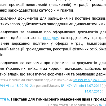
слі протидії нелегальній (незаконній) міграції, громадя
них законодавством категорій мігрантів.
рмлення документів для залишення на постійне прожива
 тимчасово, здійснюється закордонними дипломатичними 
вадження за заявами про оформлення документів для 
вання здійснюється в
порядку
, затвердженому центра
ання державної політики у сферах міграції (імміграції 
нній) міграції, громадянства, реєстрації фізичних осіб, б
ів.
овадження за заявами про оформлення документів для
ян України, які виїхали за кордон тимчасово, здійснюєт
чої влади, що забезпечує формування та реалізацію держав
аття 4 із змінами, внесеними згідно із Законами
№ 199-IV від 24.10.2
294-VI від 18.09.2012
; в редакції Закону
№ 1474-VIII від 14.07.2016
)(
14.07.2016
)
ття 6.
Підстави для тимчасового обмеження права громадян
( Назва статті 6 в редакції Закону
№ 14