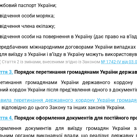
жбовий паспорт України;
відчення особи моряка;
відчення члена екіпажу;
відчення особи на повернення в Україну (дає право на в’їзд 
ередбачених міжнародними договорами України випадках за
 для виїзду з України і в’їзду в Україну можуть використову
( Стаття 2 із змінами, внесеними згідно із Законом
№ 1742-IV від 03.
ття 3.
Порядок перетинання громадянами України держав
ретинання громадянами України державного кордону 
ий кордон України після пред'явлення одного з документів,
вила перетинання державного кордону України громадя
 відповідно до цього Закону та інших законів України.
ття 4.
Порядок оформлення документів для постійного пр
ормлення документів для виїзду громадян України з
ьним органом виконавчої влади, що реалізує державну полі