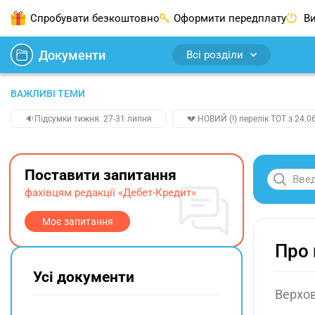
Спробувати безкоштовно
Оформити передплату
Ви
Документи
Всі розділи
ВАЖЛИВІ ТЕМИ
🔉Підсумки тижня. 27-31 липня
💔 НОВИЙ (!) перелік ТОТ з 24.06
Поставити запитання
фахівцям редакції «Дебет-Кредит»
Моє запитання
Про 
Усі документи
Верхов