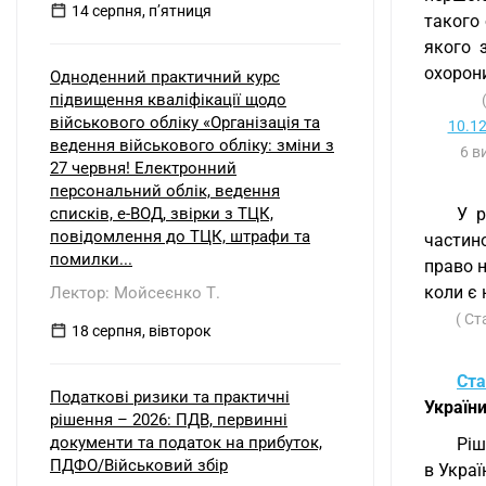
14 серпня, пʼятниця
такого
якого 
охорон
Одноденний практичний курс
підвищення кваліфікації щодо
військового обліку «Організація та
10.1
ведення військового обліку: зміни з
6 в
27 червня! Електронний
персональний облік, ведення
списків, е-ВОД, звірки з ТЦК,
У р
повідомлення до ТЦК, штрафи та
части
помилки...
право н
коли є 
Лектор: Мойсеєнко Т.
( С
18 серпня, вівторок
Ста
Податкові ризики та практичні
Україн
рішення – 2026: ПДВ, первинні
документи та податок на прибуток,
Ріш
ПДФО/Військовий збір
в Укра