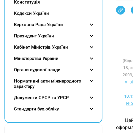
Конституція
Кодекси України
Верховна Рада України
Президент України
Кабінет Міністрів України
Міністерства України
(Відо
18, с
Органи судової влади
2003,
Нормативні акти міжнародного
VI в
характеру
10.1
Документи СРСР та УРСР
№ 2
Cтандарти бух.обліку
Цей
оформл