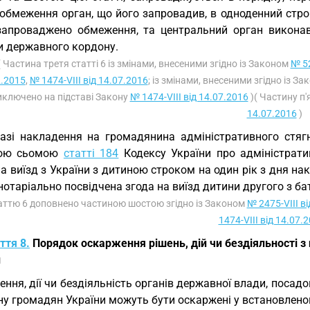
 обмеження орган, що його запровадив, в одноденний стро
запроваджено обмеження, та центральний орган виконавч
и державного кордону.
( Частина третя статті 6 із змінами, внесеними згідно із Законом
№ 52
2.2015
,
№ 1474-VIII від 14.07.2016
; із змінами, внесеними згідно із З
иключено на підставі Закону
№ 1474-VIII від 14.07.2016
)( Частину п'
14.07.2016
)
азі накладення на громадянина адміністративного стяг
ною сьомою
статті 184
Кодексу України про адміністрат
а виїзд з України з дитиною строком на один рік з дня на
нотаріально посвідчена згода на виїзд дитини другого з ба
таттю 6 доповнено частиною шостою згідно із Законом
№ 2475-VIII в
1474-VIII від 14.07.
ття 8.
Порядок оскарження рішень, дій чи бездіяльності з п
и
ення, дії чи бездіяльність органів державної влади, посадов
їну громадян України можуть бути оскаржені у встановлен