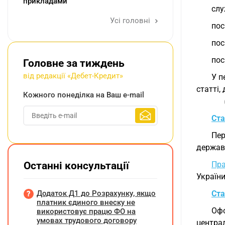
прикладами
слу
Усі головні
пос
пос
пос
Головне за тиждень
від редакції «Дебет-Кредит»
У п
статті,
Кожного понеділка на Ваш e-mail
Ста
Пе
державн
Останні консультації
Пра
України
Додаток Д1 до Розрахунку, якщо
Ста
платник єдиного внеску не
Оф
використовує працю ФО на
умовах трудового договору
централ