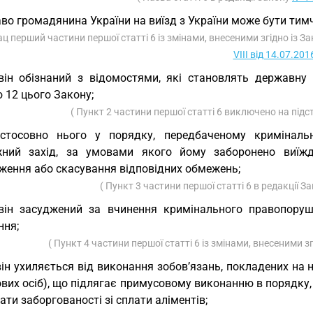
во громадянина України на виїзд з України може бути тим
ац перший частини першої статті 6 із змінами, внесеними згідно із 
VIII від 14.07.201
він обізнаний з відомостями, які становлять державну 
 12 цього Закону;
( Пункт 2 частини першої статті 6 виключено на підс
 стосовно нього у порядку, передбаченому криміналь
жний захід, за умовами якого йому заборонено виїжд
ження або скасування відповідних обмежень;
( Пункт 3 частини першої статті 6 в редакції З
він засуджений за вчинення кримінального правопоруш
ння;
( Пункт 4 частини першої статті 6 із змінами, внесеними з
він ухиляється від виконання зобов’язань, покладених на
вих осіб), що підлягає примусовому виконанню в порядку,
ати заборгованості зі сплати аліментів;