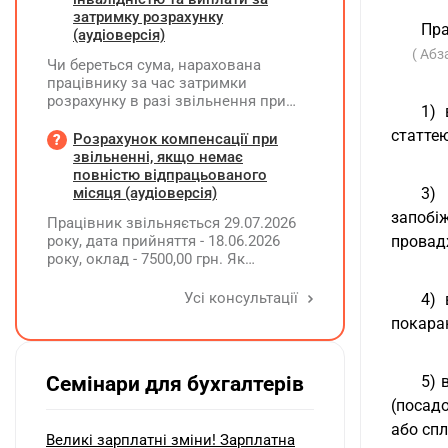
затримку розрахунку
Пра
(аудіоверсія)
( Абз
Чи береться сума, нарахована
працівнику за час затримки
розрахунку в разі звільнення при
1) 
обчсиленні середньомісячної
статтею
заробітної плати (винагороди), для
Розрахунок компенсації при
розрахунку внеску на підтримку
звільненні, якщо немає
працевлаштування осіб з
повністю відпрацьованого
інвалідністю?
місяця (аудіоверсія)
3)
запобі
Працівник звільняється 29.07.2026
року, дата прийняття - 18.06.2026
провад
року, оклад - 7500,00 грн. Як
розрахувати компенсацію трьох
невикористаних днів відпустки при
Усі консультації
4) 
звільненні?
покара
Семінари для бухгалтерів
5) 
(посадо
або спл
Великі зарплатні зміни! Зарплатна