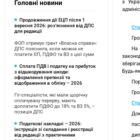
з Укра
Головні новини
адмініс
Продовження дії ЕЦП після 1
вересня 2026: розʼяснення від ДПС
Ста
для редакції
Гро
ФОП отримує грант «Власна справа»:
На 
ДПС пояснила, коли можна не
платити ЄП, ПДФО та ВЗ з цієї суми
законо
зберіга
Сплата ПДВ і податку на прибуток
Будь-як
з відшкодування шкоди:
оформлення претензії та
Пор
відображення в обліку – 2026
Гро
Гіг-спеціалісти, які мали щорічну
оплачувану перерву, мають
Ста
доплатити ПДФО до 18% та ВЗ 5%, –
позиція ДПС
Док
Податкові накладні – 2026:
пас
інструкція зі складання і реєстрації
дип
від редакції з практичними