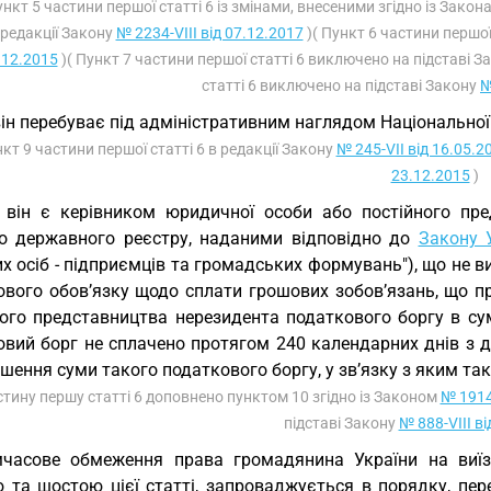
ункт 5 частини першої статті 6 із змінами, внесеними згідно із Зако
редакції Закону
№ 2234-VIII від 07.12.2017
)( Пункт 6 частини першої
.12.2015
)( Пункт 7 частини першої статті 6 виключено на підставі З
статті 6 виключено на підставі Закону
№
він перебуває під адміністративним наглядом Національної 
нкт 9 частини першої статті 6 в редакції Закону
№ 245-VII від 16.05.2
23.12.2015
)
 він є керівником юридичної особи або постійного пре
о державного реєстру, наданими відповідно до
Закону 
х осіб - підприємців та громадських формувань"), що не 
ового обов’язку щодо сплати грошових зобов’язань, що п
ного представництва нерезидента податкового боргу в су
овий борг не сплачено протягом 240 календарних днів з д
шення суми такого податкового боргу, у зв’язку з яким т
стину першу статті 6 доповнено пунктом 10 згідно із Законом
№ 1914
підставі Закону
№ 888-VIII в
часове обмеження права громадянина України на виїз
 та шостою цієї статті, запроваджується в порядку, пе