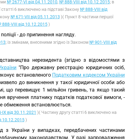
нами
№ 2677-VI від 04.11.2010
,
№ 888-VIII від 10.12.2015
; в
 статті 6 виключено на підставі Закону
№ 888-VIII від
акону
№ 671-VII від 05.11.2013
)( Пункт 8 частини першої
 888-VIII від 10.12.2015
)
поліції - до припинення нагляду.
013
; із змінами, внесеними згідно із Законом
№ 901-VIII від
дставництва нерезидента (згідно з відомостями з
України
"Про державну реєстрацію юридичних осіб,
виконує встановленого
Податковим кодексом України
ризвело до виникнення у такої юридичної особи або
мі, що перевищує 1 мільйон гривень, та якщо такий
ня вручення платнику податків податкової вимоги, -
аке обмеження встановлюється.
-IX від 30.11.2021
)( Частину другу статті 6 виключено на
ід 10.12.2015
)
д з України у випадках, передбачених частинами
редбаченому законодавством. У разі запровадження