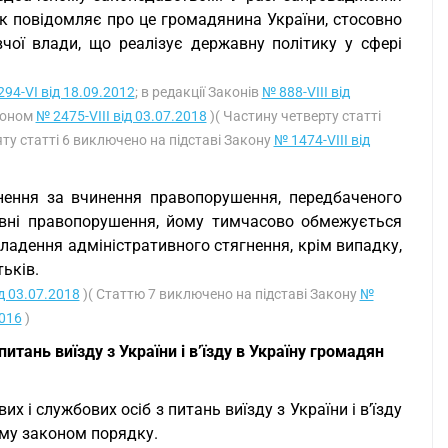
к повідомляє про це громадянина України, стосовно
ої влади, що реалізує державну політику у сфері
94-VI від 18.09.2012
; в редакції Законів
№ 888-VIII від
аконом
№ 2475-VIII від 03.07.2018
)( Частину четверту статті
яту статті 6 виключено на підставі Закону
№ 1474-VIII від
нення за вчинення правопорушення, передбаченого
ивні правопорушення, йому тимчасово обмежується
кладення адміністративного стягнення, крім випадку,
тьків.
ід 03.07.2018
)( Статтю 7 виключено на підставі Закону
№
2016
)
итань виїзду з України і в’їзду в Україну громадян
их і службових осіб з питань виїзду з України і в’їзду
ому законом порядку.