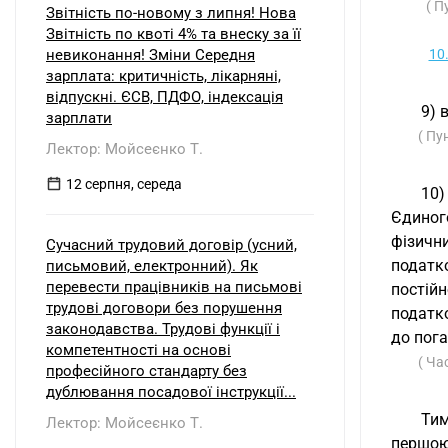
( П
Звітність по-новому з липня! Нова
Звітність по квоті 4% та внеску за її
невиконання! Зміни Середня
10
зарплата: критичність, лікарняні,
відпускні. ЄСВ, ПДФО, індексація
9) 
зарплати
( Пу
Лектор: Мойсеєнко Т.
12 серпня, середа
10)
Єдиног
фізични
Сучасний трудовий договір (усний,
податк
письмовий, електронний). Як
перевести працівників на письмові
постій
трудові договори без порушення
податк
законодавства. Трудові функції і
до пога
компетентності на основі
( Ча
професійного стандарту без
дублювання посадової інструкції...
Тим
Лектор: Мойсеєнко Т.
першою