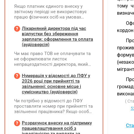
тому чи
Якщо платник єдиного внеску у
звітному періоді не використовує
визначе
працю фізичних осіб на умовах
трудового договору (контракту) або
Офо
на інших умовах, передбачених
Лікарняний директора під час
кордон
законодавством, Додаток Д1/
відпустки без збереження
Додаток ФІЗ-Д1 за відповідний
зарплати: оформлення та оплата
Про
період не подається
(аудіоверсія)
прожи
Чи має право ТОВ не оплачувати та
формув
не оформлювати листок
(незако
непрацездатності директора, який
мігрант
перебуває у відпустці без
збереження заробітної плати під час
Нумерація у відомості до ПФУ у
Пр
призупинення діяльності
2026 році при прийнятті та
підприємства?
звільненні: основне місце і
громад
сумісництво (аудіоверсія)
виконав
Чи потрібно у відомості до ПФУ
( Ст
проставляти номер при прийнятті та
5
звільненні працівника? Якщо особа
одночасно працювала за основним
місцем роботи та за сумісництвом,
Розрахунок внеску на підтримку
Ста
чи рахується це як два роботодавці?
працевлаштування осіб з
інвалідністю та виплати за