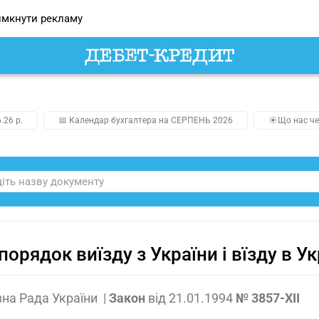
мкнути рекламу
.26 р.
📅 Календар бухгалтера на СЕРПЕНЬ 2026
☀️Що нас че
порядок виїзду з України і вїзду в У
на Рада України
|
Закон
від
21.01.1994
№ 3857-XII