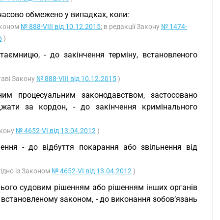
часово обмежено у випадках, коли:
Законом
№ 888-VIII від 10.12.2015
; в редакції Закону
№ 1474-
6
)
таємницю, - до закінчення терміну, встановленого
таві Закону
№ 888-VIII від 10.12.2015
)
ним процесуальним законодавством, застосовано
жати за кордон, - до закінчення кримінального
акону
№ 4652-VI від 13.04.2012
)
ення - до відбуття покарання або звільнення від
гідно із Законом
№ 4652-VI від 13.04.2012
)
 нього судовим рішенням або рішенням інших органів
 встановленому законом, - до виконання зобов’язань