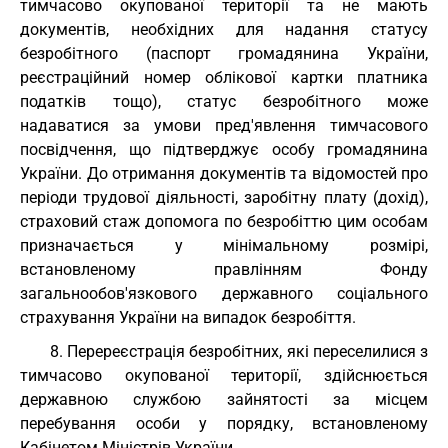
тимчасово окупованої території та не мають
документів, необхідних для надання статусу
безробітного (паспорт громадянина України,
реєстраційний номер облікової картки платника
податків тощо), статус безробітного може
надаватися за умови пред'явлення тимчасового
посвідчення, що підтверджує особу громадянина
України. До отримання документів та відомостей про
періоди трудової діяльності, заробітну плату (дохід),
страховий стаж допомога по безробіттю цим особам
призначається у мінімальному розмірі,
встановленому правлінням Фонду
загальнообов'язкового державного соціального
страхування України на випадок безробіття.
8. Перереєстрація безробітних, які переселилися з
тимчасово окупованої території, здійснюється
державною службою зайнятості за місцем
перебування особи у порядку, встановленому
Кабінетом Міністрів України.