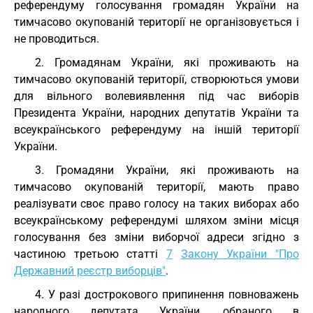
референдуму голосування громадян України на
тимчасово окупованій території не організовується і
не проводиться.
2. Громадянам України, які проживають на
тимчасово окупованій території, створюються умови
для вільного волевиявлення під час виборів
Президента України, народних депутатів України та
всеукраїнського референдуму на іншій території
України.
3. Громадяни України, які проживають на
тимчасово окупованій території, мають право
реалізувати своє право голосу на таких виборах або
всеукраїнському референдумі шляхом зміни місця
голосування без зміни виборчої адреси згідно з
частиною третьою статті
7
Закону України "Про
Державний реєстр виборців"
.
4. У разі дострокового припинення повноважень
народного депутата України, обраного в