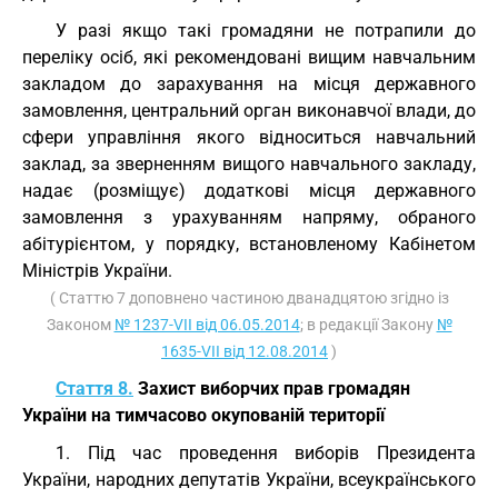
У разі якщо такі громадяни не потрапили до
переліку осіб, які рекомендовані вищим навчальним
закладом до зарахування на місця державного
замовлення, центральний орган виконавчої влади, до
сфери управління якого відноситься навчальний
заклад, за зверненням вищого навчального закладу,
надає (розміщує) додаткові місця державного
замовлення з урахуванням напряму, обраного
абітурієнтом, у порядку, встановленому Кабінетом
Міністрів України.
( Статтю 7 доповнено частиною дванадцятою згідно із
Законом
№ 1237-VII від 06.05.2014
; в редакції Закону
№
1635-VII від 12.08.2014
)
Стаття 8.
Захист виборчих прав громадян
України на тимчасово окупованій території
1. Під час проведення виборів Президента
України, народних депутатів України, всеукраїнського