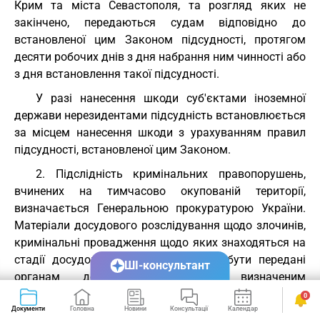
Крим та міста Севастополя, та розгляд яких не
закінчено, передаються судам відповідно до
встановленої цим Законом підсудності, протягом
десяти робочих днів з дня набрання ним чинності або
з дня встановлення такої підсудності.
У разі нанесення шкоди суб'єктами іноземної
держави нерезидентами підсудність встановлюється
за місцем нанесення шкоди з урахуванням правил
підсудності, встановленої цим Законом.
2. Підслідність кримінальних правопорушень,
вчинених на тимчасово окупованій території,
визначається Генеральною прокуратурою України.
Матеріали досудового розслідування щодо злочинів,
кримінальні провадження щодо яких знаходяться на
стадії досудового слідства, повинні бути передані
ШІ-консультант
органам досудового слідства, визначеним
Генеральною прокуратурою України.
0
Документи
Головна
Новини
Консультації
Календар
Сервіси
Стаття 13.
Особливості здійснення економічної