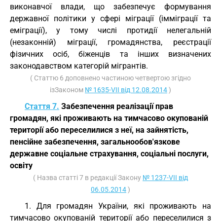
виконавчої влади, що забезпечує формування
державної політики у сфері міграції (імміграції та
еміграції), у тому числі протидії нелегальній
(незаконній) міграції, громадянства, реєстрації
фізичних осіб, біженців та інших визначених
законодавством категорій мігрантів.
( Статтю 6 доповнено частиною четвертою згідно
ізЗаконом
№ 1635-VII від 12.08.2014
)
Стаття 7.
Забезпечення реалізації прав
громадян, які проживають на тимчасово окупованій
території або переселилися з неї, на зайнятість,
пенсійне забезпечення, загальнообов'язкове
державне соціальне страхування, соціальні послуги,
освіту
( Назва статті 7 в редакції Закону
№ 1237-VII від
06.05.2014
)
1. Для громадян України, які проживають на
тимчасово окупованій території або переселилися з