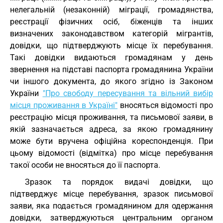
нелегальній (незаконній) міграції, громадянства,
реєстрації фізичних осіб, біженців та інших
визначених законодавством категорій мігрантів,
довідки, що підтверджують місце їх перебування.
Такі довідки видаються громадянам у день
звернення на підставі паспорта громадянина України
чи іншого документа, до якого згідно із Законом
України
"Про свободу пересування та вільний вибір
місця проживання в Україні"
вносяться відомості про
реєстрацію місця проживання, та письмової заяви, в
якій зазначається адреса, за якою громадянину
може бути вручена офіційна кореспонденція. При
цьому відомості (відмітка) про місце перебування
такої особи не вносяться до її паспорта.
Зразок та порядок видачі довідки, що
підтверджує місце перебування, зразок письмової
заяви, яка подається громадянином для одержання
довідки, затверджуються центральним органом