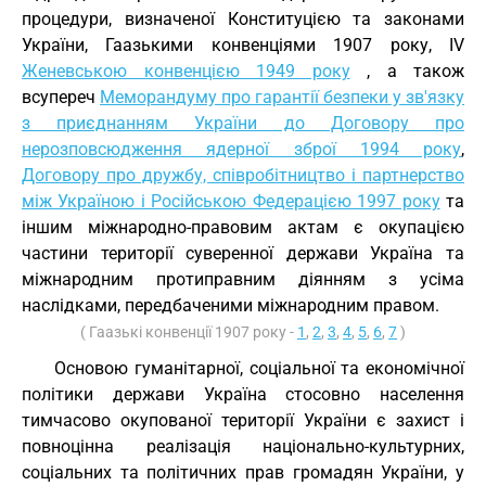
процедури, визначеної Конституцією та законами
України, Гаазькими конвенціями 1907 року, IV
Женевською конвенцією 1949 року
, а також
всупереч
Меморандуму про гарантії безпеки у зв'язку
з приєднанням України до Договору про
нерозповсюдження ядерної зброї 1994 року
,
Договору про дружбу, співробітництво і партнерство
між Україною і Російською Федерацією 1997 року
та
іншим міжнародно-правовим актам є окупацією
частини території суверенної держави Україна та
міжнародним протиправним діянням з усіма
наслідками, передбаченими міжнародним правом.
( Гаазькі конвенції 1907 року -
1
,
2
,
3
,
4
,
5
,
6
,
7
)
Основою гуманітарної, соціальної та економічної
політики держави Україна стосовно населення
тимчасово окупованої території України є захист і
повноцінна реалізація національно-культурних,
соціальних та політичних прав громадян України, у