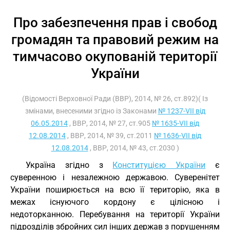
Про забезпечення прав і свобод
громадян та правовий режим на
тимчасово окупованій території
України
(Відомості Верховної Ради (ВВР), 2014, № 26, ст.892)( Із
змінами, внесеними згідно із Законами
№ 1237-VII від
06.05.2014
, ВВР, 2014, № 27, ст.905
№ 1635-VII від
12.08.2014
, ВВР, 2014, № 39, ст.2011
№ 1636-VII від
12.08.2014
, ВВР, 2014, № 43, ст.2030 )
Україна згідно з
Конституцією України
є
суверенною і незалежною державою. Суверенітет
України поширюється на всю її територію, яка в
межах існуючого кордону є цілісною і
недоторканною. Перебування на території України
підрозділів збройних сил інших держав з порушенням