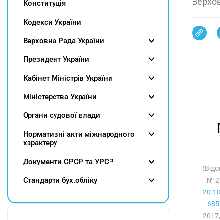
Верхов
Конституція
Кодекси України
Верховна Рада України
Президент України
Кабінет Міністрів України
Міністерства України
Органи судової влади
Нормативні акти міжнародного
характеру
Документи СРСР та УРСР
(Відо
Cтандарти бух.обліку
№ 2
20.1
685-
2017,