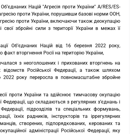
Об’єднаних Націй "Агресія проти України" A/RES/ES-
 агресію проти України, порушивши базові норми ООН,
 агресію проти України, включаючи також деокупацію
 свої збройні сили з території України в межах її
ції Об’єднаних Націй від 16 березня 2022 року,
 факт вторгнення Росії на територію України,
почалася з неоголошених і прихованих вторгнень на
х відомств Російської Федерації, а також шляхом
ого 2022 року переросла в повномасштабне збройне
есії проти України та здійснює тимчасову окупацію
ї Федерації, що складаються з регулярних з’єднань і
 Федерації, підрозділів та спеціальних формувань,
ії, їхніх радників, інструкторів та іррегулярних
анців, створених, підпорядкованих, керованих та
паційної адміністрації Російської Федерації, яку