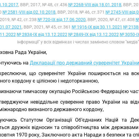
3.10.2017
, ВВР, 2017, № 48, ст.436
№ 2268-VIII від 18.01.2018
, ВВР, 2
80
№ 2581-VIII від 02.10.2018
, ВВР, 2018, № 46, ст.371
№ 2745-VIII від 
2019, № 42, ст.238
№ 720-IX від 17.06.2020
, ВВР, 2020, № 47, ст.408
№
 01.07.2021
, ВВР, 2021, № 45, ст.361
№ 1916-IX від 30.11.2021
№ 2138-
.11.2022
№ 2834-IX від 13.12.2022
№ 2849-IX від 13.12.2022
№ 3050-IX
інформації" у всіх відмінках і числах замінено словом "медіа
ховна Рада України,
нтуючись на
Декларації про державний суверенітет Україн
креслюючи, що суверенітет України поширюється на всю
ного кордону є цілісною і недоторканною,
визнаючи тимчасову окупацію Російською Федерацією части
тверджуючи невіддільне суверенне право України на відно
міжнародно визнаного державного кордону,
уючись Статутом Організації Об’єднаних Націй та Де
ться дружніх відносин та співробітництва між державами 
жовтня 1970 року, Заключного акта Наради з безпеки та спі