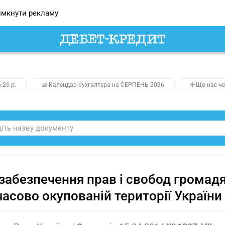
мкнути рекламу
.26 р.
📅 Календар бухгалтера на СЕРПЕНЬ 2026
☀️Що нас че
забезпечення прав і свобод громад
асово окупованій території України