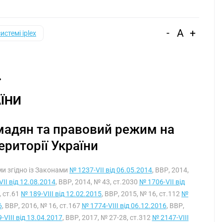
-
A
+
системі iplex
ЇНИ
омадян та правовий режим на
ериторії України
ими згідно із Законами
№ 1237-VII від 06.05.2014
, ВВР, 2014,
II від 12.08.2014
, ВВР, 2014, № 43, ст.2030
№ 1706-VII від
, ст.61
№ 189-VIII від 12.02.2015
, ВВР, 2015, № 16, ст.112
№
6
, ВВР, 2016, № 16, ст.167
№ 1774-VIII від 06.12.2016
, ВВР,
-VIII від 13.04.2017
, ВВР, 2017, № 27-28, ст.312
№ 2147-VIII