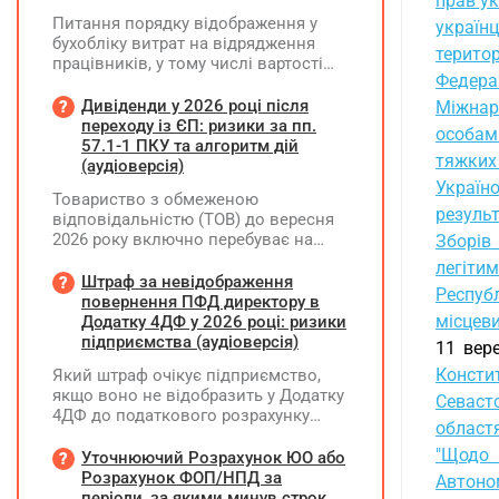
прав ук
Питання порядку відображення у
українц
бухобліку витрат на відрядження
терито
працівників, у тому числі вартості
Федера
проживання в готелі, яке сплачено з
карткового рахунку працівника та
Дивіденди у 2026 році після
Міжнар
підтвердження таких операцій
переходу із ЄП: ризики за пп.
особам
первинними документами, належать
57.1-1 ПКУ та алгоритм дій
тяжких
до компетенції Мінфіну
(аудіоверсія)
Україн
Товариство з обмеженою
результ
відповідальністю (ТОВ) до вересня
2026 року включно перебуває на
Зборів
спрощеній системі оподаткування
легіти
(єдиний податок, 3 група, ставка 5%,
Штраф за невідображення
Республ
неплатник ПДВ). З 1 жовтня 2026
повернення ПФД директору в
року підприємство переходить на
місцеви
Додатку 4ДФ у 2026 році: ризики
загальну систему оподаткування
підприємства (аудіоверсія)
11 вер
(стає платником податку на
Констит
Який штраф очікує підприємство,
прибуток). За результатами
якщо воно не відобразить у Додатку
діяльності у періоді 2024–2025 років
Севасто
4ДФ до податкового розрахунку
(під час перебування на спрощеній
област
повернення поворотної фінансової
системі) підприємство отримало
"Щодо 
допомоги (ПФД) директору?
Уточнюючий Розрахунок ЮО або
чистий прибуток, сума
Розрахунок ФОП/НПД за
нерозподіленого прибутку в балансі
Автоном
періоди, за якими минув строк