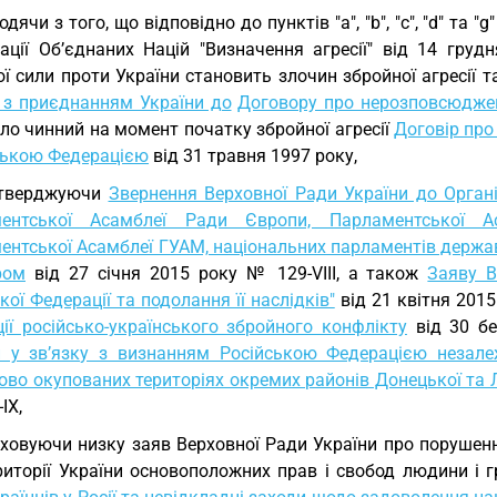
одячи з того, що відповідно до пунктів "а", "b", "c", "d" та 
зації Об’єднаних Націй "Визначення агресії" від 14 гру
ї сили проти України становить злочин збройної агресії 
у з приєднанням України до
Договору про нерозповсюджен
ло чинний на момент початку збройної агресії
Договір про
йською Федерацією
від 31 травня 1997 року,
дтверджуючи
Звернення Верховної Ради України до Органі
ентської Асамблеї Ради Європи, Парламентської А
ентської Асамблеї ГУАМ, національних парламентів держав
ром
від 27 січня 2015 року № 129-VIII, а також
Заяву В
кої Федерації та подолання її наслідків"
від 21 квітня 2015
ції російсько-українського збройного конфлікту
від 30 бе
и у зв’язку з визнанням Російською Федерацією незал
ово окупованих територіях окремих районів Донецької та 
IX,
ховуючи низку заяв Верховної Ради України про порушен
риторії України основоположних прав і свобод людини і