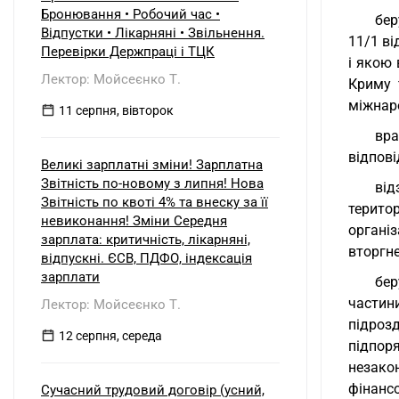
б) нерезидентом?
Бронювання • Робочий час •
бер
Відпустки • Лікарняні • Звільнення.
11/1 ві
Перевірки Держпраці і ТЦК
і якою
Лектор: Мойсеєнко Т.
Криму 
міжнар
11 серпня, вівторок
вра
відпові
Великі зарплатні зміни! Зарплатна
Звітність по-новому з липня! Нова
від
Звітність по квоті 4% та внеску за її
терито
невиконання! Зміни Середня
органі
зарплата: критичність, лікарняні,
вторгне
відпускні. ЄСВ, ПДФО, індексація
зарплати
бер
частини
Лектор: Мойсеєнко Т.
підроз
12 серпня, середа
підпор
незако
фінанс
Сучасний трудовий договір (усний,