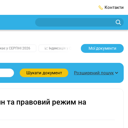
Контакти
Мої документи
кає у СЕРПНІ 2026
📈 Індексація у СЕРПНІ
2️⃣0️⃣2️⃣7️⃣ Усі клю
Розширений пошук
Шукати документ
ян та правовий режим на