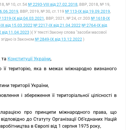
018, № 10, ст.54
№ 2293-VIII від 27.02.2018
, ВВР, 2018, № 19,
06.06.2019
, ВВР, 2019, № 30, ст.119
№ 113-IX від 19.09.2019
,
 1319-IX від 04.03.2021
, ВВР, 2021, № 24, ст.203
№ 1618-IX
IX від 15.03.2022
№ 2217-IX від 21.04.2022
№ 2764-IX від
 від 11.04.2023
)( У тексті Закону слова "засоби масової
" згідно із Законом
№ 2849-IX від 13.12.2022
)
и
та
Конституції України
,
 її територію, яка в межах міжнародно визнаного
ни території України,
влення і збереження її територіальної цілісності в
кларацією про принципи міжнародного права, що
відповідно до Статуту Організації Об’єднаних Націй
вробітництва в Європі від 1 серпня 1975 року,