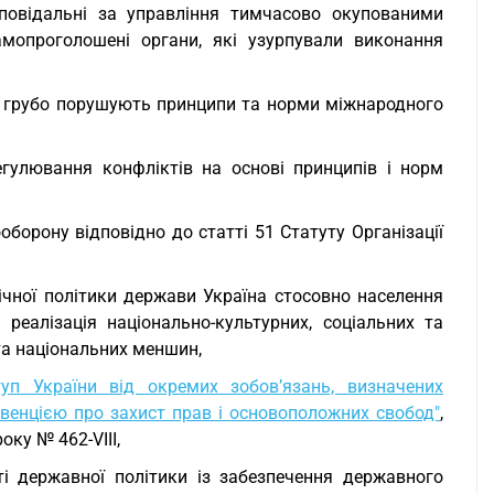
дповідальні за управління тимчасово окупованими
самопроголошені органи, які узурпували виконання
їни грубо порушують принципи та норми міжнародного
гулювання конфліктів на основі принципів і норм
борону відповідно до статті 51 Статуту Організації
ічної політики держави Україна стосовно населення
 реалізація національно-культурних, соціальних та
 та національних меншин,
уп України від окремих зобов’язань, визначених
венцією про захист прав і основоположних свобод"
,
ку № 462-VIII,
і державної політики із забезпечення державного