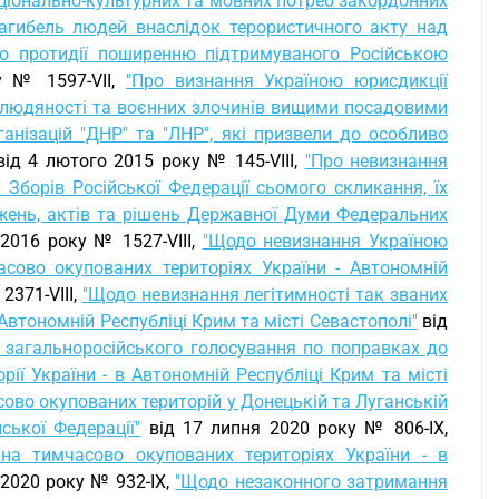
національно-культурних та мовних потреб закордонних
загибель людей внаслідок терористичного акту над
о протидії поширенню підтримуваного Російською
у № 1597-VII,
"Про визнання Україною юрисдикції
 людяності та воєнних злочинів вищими посадовими
анізацій "ДНР" та "ЛНР", які призвели до особливо
ід 4 лютого 2015 року № 145-VIII,
"Про невизнання
Зборів Російської Федерації сьомого скликання, їх
важень, актів та рішень Державної Думи Федеральних
2016 року № 1527-VIII,
"Щодо невизнання Україною
асово окупованих територіях України - Автономній
2371-VIII,
"Щодо невизнання легітимності так званих
Автономній Республіці Крим та місті Севастополі"
від
 загальноросійського голосування по поправках до
рії України - в Автономній Республіці Крим та місті
ово окупованих територій у Донецькій та Луганській
ької Федерації"
від 17 липня 2020 року № 806-IX,
 на тимчасово окупованих територіях України - в
 2020 року № 932-IX,
"Щодо незаконного затримання