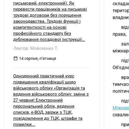
письмовий, електронний). Як
склада
перевести працівників на письмові
терито
трудові договори без порушення
владних
законодавства. Трудові функції і
від
компетентності на основі
професійного стандарту без
права,
дублювання посадової інструкції...
зал
Лектор: Мойсеєнко Т.
міжнаро
14 серпня, пʼятниця
під
Об’єдна
Одноденний практичний курс
вра
підвищення кваліфікації щодо
тимчас
військового обліку «Організація та
політич
ведення військового обліку: зміни з
27 червня! Електронний
пі
персональний облік, ведення
Міжнар
списків, е-ВОД, звірки з ТЦК,
схвален
повідомлення до ТЦК, штрафи та
помилки...
при