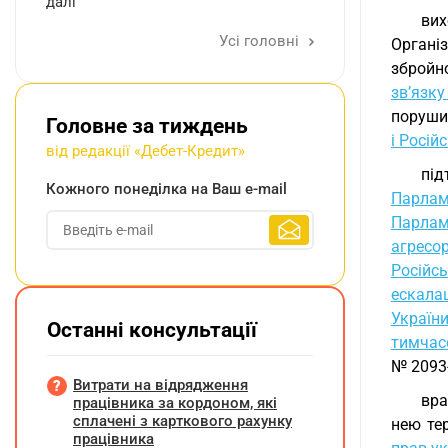
далі
вих
Усі головні
Органі
збройно
зв’язк
поруши
Головне за тиждень
і Росі
від редакції «Дебет-Кредит»
пі
Кожного понеділка на Ваш e-mail
Парлам
Парлам
агресо
Російсь
ескала
Україн
Останні консультації
тимчас
№ 2093-
Витрати на відрядження
вра
працівника за кордоном, які
сплачені з карткового рахунку
нею те
працівника