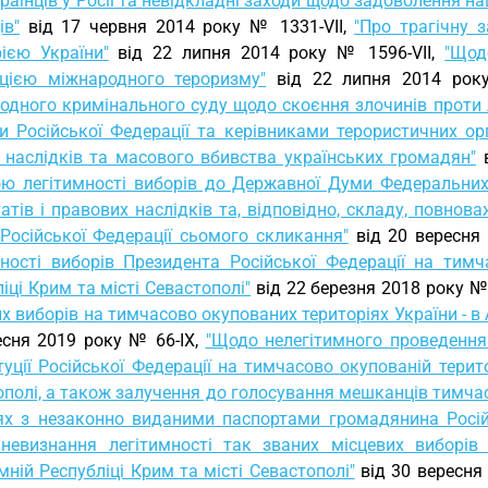
раїнців у Росії та невідкладні заходи щодо задоволення 
ів"
від 17 червня 2014 року № 1331-VII,
"Про трагічну 
рією України"
від 22 липня 2014 року № 1596-VII,
"Щод
цією міжнародного тероризму"
від 22 липня 2014 рок
одного кримінального суду щодо скоєння злочинів проти
и Російської Федерації та керівниками терористичних орг
 наслідків та масового вбивства українських громадян"
в
ою легітимності виборів до Державної Думи Федеральних 
атів і правових наслідків та, відповідно, складу, повно
 Російської Федерації сьомого скликання"
від 20 вересня 
мності виборів Президента Російської Федерації на тимч
іці Крим та місті Севастополі"
від 22 березня 2018 року № 
х виборів на тимчасово окупованих територіях України - в 
есня 2019 року № 66-IX,
"Щодо нелегітимного проведення
уції Російської Федерації на тимчасово окупованій терито
полі, а також залучення до голосування мешканців тимчас
ях з незаконно виданими паспортами громадянина Російс
невизнання легітимності так званих місцевих виборів
ній Республіці Крим та місті Севастополі"
від 30 вересня