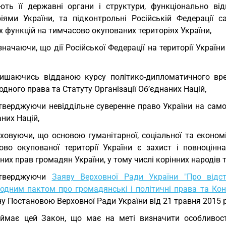
ють її державні органи і структури, функціонально ві
ріями України, та підконтрольні Російській Федерації 
 функцій на тимчасово окупованих територіях України,
значаючи, що дії Російської Федерації на території Укра
ишаючись відданою курсу політико-дипломатичного вре
дного права та Статуту Організації Об’єднаних Націй,
тверджуючи невіддільне суверенне право України на самоо
них Націй,
ховуючи, що основою гуманітарної, соціальної та економ
ово окупованої території України є захист і повноцінна
них прав громадян України, у тому числі корінних народів
дтверджуючи
Заяву Верховної Ради України "Про відст
одним пактом про громадянські і політичні права та Кон
у Постановою Верховної Ради України від 21 травня 2015 ро
ймає цей Закон, що має на меті визначити особливост