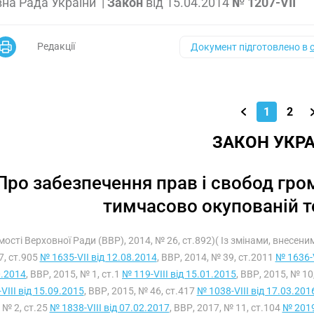
на Рада України
|
Закон
від
15.04.2014
№ 1207-VII
Редакції
Документ підготовлено в
1
2
ЗАКОН УКРА
Про забезпечення прав і свобод гр
тимчасово окупованій т
мості Верховної Ради (ВВР), 2014, № 26, ст.892)( Із змінами, внесен
7, ст.905
№ 1635-VII від 12.08.2014
, ВВР, 2014, № 39, ст.2011
№ 1636-V
0.2014
, ВВР, 2015, № 1, ст.1
№ 119-VIII від 15.01.2015
, ВВР, 2015, № 10
VIII від 15.09.2015
, ВВР, 2015, № 46, ст.417
№ 1038-VIII від 17.03.201
 № 2, ст.25
№ 1838-VIII від 07.02.2017
, ВВР, 2017, № 11, ст.104
№ 2019