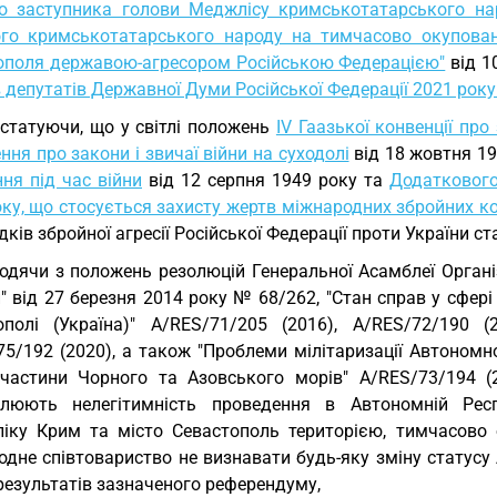
о заступника голови Меджлісу кримськотатарського на
ого кримськотатарського народу на тимчасово окуповані
ополя державою-агресором Російською Федерацією"
від 1
 депутатів Державної Думи Російської Федерації 2021 року
статуючи, що у світлі положень
IV Гаазької конвенції про
ня про закони і звичаї війни на суходолі
від 18 жовтня 19
ня під час війни
від 12 серпня 1949 року та
Додаткового
ку, що стосується захисту жертв міжнародних збройних ко
ідків збройної агресії Російської Федерації проти України с
одячи з положень резолюцій Генеральної Асамблеї Організа
" від 27 березня 2014 року № 68/262, "Стан справ у сфер
ополі (Україна)" A/RES/71/205 (2016), A/RES/72/190 (2
5/192 (2020), а також "Проблеми мілітаризації Автономно
частини Чорного та Азовського морів" A/RES/73/194 (20
слюють нелегітимність проведення в Автономній Рес
ліку Крим та місто Севастополь територією, тимчасово
одне співтовариство не визнавати будь-яку зміну статусу
результатів зазначеного референдуму,