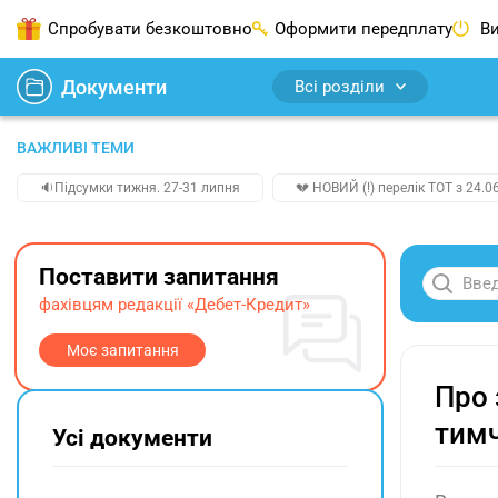
Спробувати безкоштовно
Оформити передплату
Ви
Документи
Всі розділи
ВАЖЛИВІ ТЕМИ
🔉Підсумки тижня. 27-31 липня
💔 НОВИЙ (!) перелік ТОТ з 24.06
Поставити запитання
фахівцям редакції «Дебет-Кредит»
Моє запитання
Про 
тимч
Усі документи