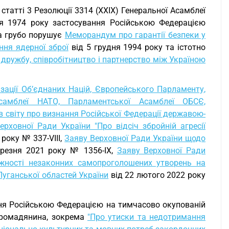
"g" статті 3 Резолюції 3314 (XXIX) Генеральної Асамблеї
дня 1974 року застосування Російською Федерацією
та грубо порушує
Меморандум про гарантії безпеки у
ня ядерної зброї
від 5 грудня 1994 року та істотно
 дружбу, співробітництво і партнерство між Україною
зації Об’єднаних Націй, Європейського Парламенту,
самблеї НАТО, Парламентської Асамблеї ОБСЄ,
 світу про визнання Російської Федерації державою-
ерховної Ради України "Про відсіч збройній агресії
 року № 337-VIII,
Заяву Верховної Ради України щодо
резня 2021 року № 1356-IX,
Заяву Верховної Ради
ежності незаконних самопроголошених утворень на
Луганської областей України
від 22 лютого 2022 року
ня Російською Федерацією на тимчасово окупованій
 громадянина, зокрема
"Про утиски та недотримання