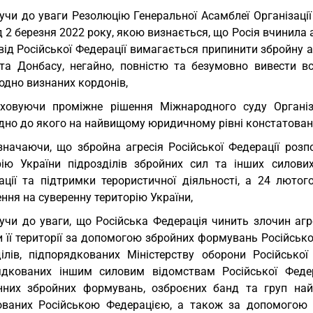
учи до уваги Резолюцію Генеральної Асамблеї Організації 
д 2 березня 2022 року, якою визнається, що Росія вчинила
 від Російської Федерації вимагається припинити збройну
та Донбасу, негайно, повністю та безумовно вивести всі
одно визнаних кордонів,
ховуючи проміжне рішення Міжнародного суду Організа
дно до якого на найвищому юридичному рівні констатовано
значаючи, що збройна агресія Російської Федерації роз
рію України підрозділів збройних сил та інших силови
зації та підтримки терористичної діяльності, а 24 лют
ння на суверенну територію України,
учи до уваги, що Російська Федерація чинить злочин агр
 її території за допомогою збройних формувань Російсько
ділів, підпорядкованих Міністерству оборони Російської
ядкованих іншим силовим відомствам Російської Федерац
нних збройних формувань, озброєних банд та груп найм
ованих Російською Федерацією, а також за допомогою оку