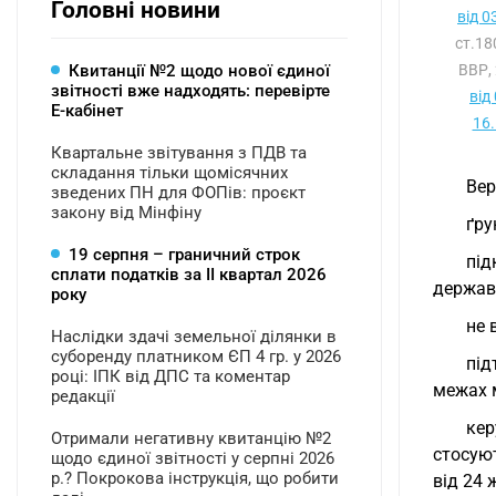
Головні новини
від 0
ст.1
Квитанції №2 щодо нової єдиної
ВВР, 
звітності вже надходять: перевірте
від
Е-кабінет
16
Квартальне звітування з ПДВ та
складання тільки щомісячних
Вер
зведених ПН для ФОПів: проєкт
закону від Мінфіну
ґру
19 серпня – граничний строк
під
сплати податків за ІI квартал 2026
держав
року
не 
Наслідки здачі земельної ділянки в
суборенду платником ЄП 4 гр. у 2026
під
році: ІПК від ДПС та коментар
межах 
редакції
кер
Отримали негативну квитанцію №2
стосую
щодо єдиної звітності у серпні 2026
р.? Покрокова інструкція, що робити
від 24 