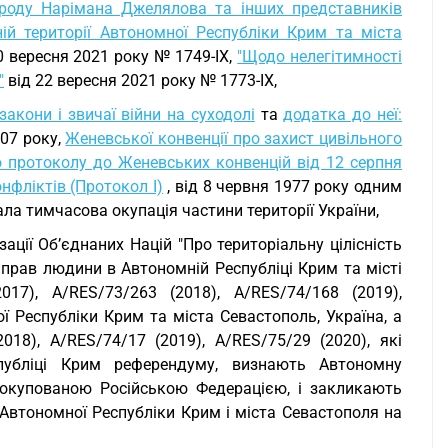
роду Нарімана Джелялова та інших представників
й території Автономної Республіки Крим та міста
0 вересня 2021 року № 1749-IX,
"Щодо нелегітимності
"
від 22 вересня 2021 року № 1773-IX,
 закони і звичаї війни на суходолі
та
додатка до неї:
07 року,
Женевської конвенції про захист цивільного
 протоколу до Женевських конвенцій від 12 серпня
нфліктів (Протокол I)
, від 8 червня 1977 року одним
тала тимчасова окупація частини території України,
ції Об’єднаних Націй "Про територіальну цілісність
і прав людини в Автономній Республіці Крим та місті
017), A/RES/73/263 (2018), A/RES/74/168 (2019),
ї Республіки Крим та міста Севастополь, Україна, а
18), A/RES/74/17 (2019), A/RES/75/29 (2020), які
публіці Крим референдуму, визнають Автономну
 окупованою Російською Федерацією, і закликають
 Автономної Республіки Крим і міста Севастополя на