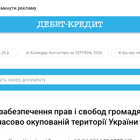
мкнути рекламу
.26 р.
📅 Календар бухгалтера на СЕРПЕНЬ 2026
☀️Що нас че
забезпечення прав і свобод громад
асово окупованій території України