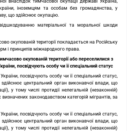
ної внаслідок тимчасової окупації державі Україна,
раїни, іноземцям та особам без громадянства, у
ву, що здійснює окупацію.
відшкодуванню матеріальної та моральної шкоди
сово окупованій території покладається на Російську
орм і принципів міжнародного права.
мчасово окупованій території або переселилися з
раїни, посвідчують особу чи її спеціальний статус
раїни, посвідчують особу чи її спеціальний статус,
, здійснює центральний орган виконавчої влади, що
ції), у тому числі протидії нелегальній (незаконній)
их визначених законодавством категорій мігрантів, за
раїни, посвідчують особу чи її спеціальний статус,
, здійснює центральний орган виконавчої влади, що
ції), у тому числі протидії нелегальній (незаконній)