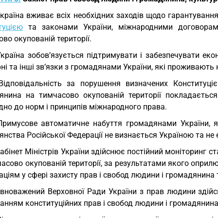
Україна вживає всіх необхідних заходів щодо гарантуванн
туцією
та законами України, міжнародними договорам
во окупованій території.
Україна зобов’язується підтримувати і забезпечувати економ
ні та інші зв’язки з громадянами України, які проживають 
Відповідальність за порушення визначених Конституц
янина на тимчасово окупованій території покладаєтьс
дно до норм і принципів міжнародного права.
Примусове автоматичне набуття громадянами України, я
нства Російської Федерації не визнається Україною та не
Кабінет Міністрів України здійснює постійний моніторинг 
часово окупованій території, за результатами якого опри
аціям у сфері захисту прав і свобод людини і громадянина 
вноважений Верховної Ради України з прав людини здійс
нням конституційних прав і свобод людини і громадянина 