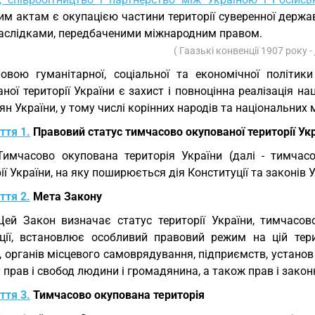
им актам є окупацією частини території суверенної держ
наслідками, передбаченими міжнародним правом.
( Гаазькі конвенції 1907 року -
овою гуманітарної, соціальної та економічної політи
ної території України є захист і повноцінна реалізація на
н України, у тому числі корінних народів та національних
ття 1.
Правовий статус тимчасово окупованої території Ук
Тимчасово окупована територія України (далі - тимчас
ії України, на яку поширюється дія Конституції та законів У
ття 2.
Мета Закону
Цей Закон визначає статус території України, тимчасово
ції, встановлює особливий правовий режим на цій терит
, органів місцевого самоврядування, підприємств, установ
 прав і свобод людини і громадянина, а також прав і закон
ття 3.
Тимчасово окупована територія