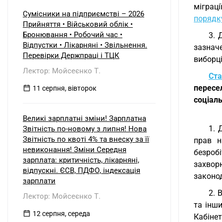
міграці
Сумісники на підприємстві – 2026
порядк
Прийняття • Військовий облік •
Бронювання • Робочий час •
3. 
Відпустки • Лікарняні • Звільнення.
зазнач
Перевірки Держпраці і ТЦК
виборці
Лектор: Мойсеєнко Т.
Ста
пересел
11 серпня, вівторок
соціаль
Великі зарплатні зміни! Зарплатна
1. 
Звітність по-новому з липня! Нова
Звітність по квоті 4% та внеску за її
прав н
невиконання! Зміни Середня
безроб
зарплата: критичність, лікарняні,
захвор
відпускні. ЄСВ, ПДФО, індексація
законо
зарплати
2. 
Лектор: Мойсеєнко Т.
та інш
12 серпня, середа
Кабінет