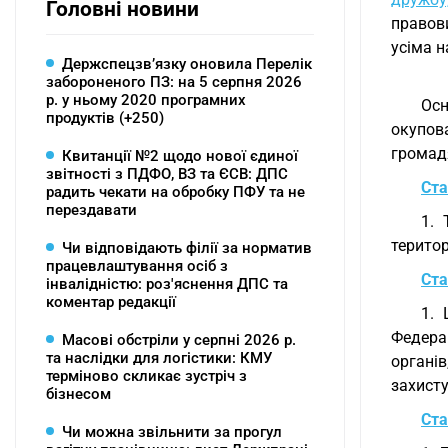
Головні новини
правов
усіма 
Держспецзв’язку оновила Перелік
забороненого ПЗ: на 5 серпня 2026
р. у ньому 2020 програмних
Осн
продуктів (+250)
окупова
громадя
Квитанції №2 щодо нової єдиної
звітності з ПДФО, ВЗ та ЄСВ: ДПС
Ста
радить чекати на обробку ПФУ та не
перездавати
1. 
територ
Чи відповідають філії за норматив
працевлаштування осіб з
Ста
інвалідністю: роз'яснення ДПС та
коментар редакції
1. 
Федера
Масові обстріли у серпні 2026 р.
та наслідки для логістики: КМУ
органів
терміново скликає зустріч з
захисту
бізнесом
Ста
Чи можна звільнити за прогул