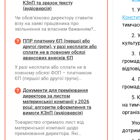
КЗпП та зразок тексту
(аудіоверсія)
1. 
Консти
Чи обов’язково директору ставити
візу на заяві працівника про
тимчасо
звільнення за власним бажанням?
Якщо так, який текст візи є бажаним
2. 
згідно з нормами КЗпП?
ППР платнику ЄП (першої або
культур
другої групи), у разі несплати або
сплати не в повному обсязі
3. 
авансових внесків ЄП
громад
У разі несплати або сплати не в
відпові
повному обсязі ФОП – платником
ЄП (першої або другої групи)
4. 
авансових внесків єдиного податку,
громадя
за результатами акта перевірки
Документи для преміювання
щодо таких виявлених порушень
директора за листом
5. 
визначається сума штрафу та
материнської компанії у 2026
на тим
складається ППР за формою «Ш»
році: алгоритм оформлення та
організ
вимоги КЗпП (аудіоверсія)
Товариство отримало лист від
Упо
материнської компанії щодо
дотрима
преміювання директора. Які
додаткові документи необхідні для