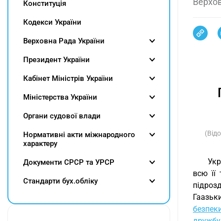
Верхов
Конституція
Кодекси України
Верховна Рада України
Президент України
Кабінет Міністрів України
Міністерства України
Органи судової влади
(Відо
Нормативні акти міжнародного
характеру
Укр
Документи СРСР та УРСР
всю її
Cтандарти бух.обліку
підроз
Гаазьк
безпек
дружбу