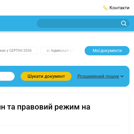
Контакти
Мої документи
кає у СЕРПНІ 2026
📈 Індексація у СЕРПНІ
2️⃣0️⃣2️⃣7️⃣ Усі клю
Розширений пошук
Шукати документ
ян та правовий режим на