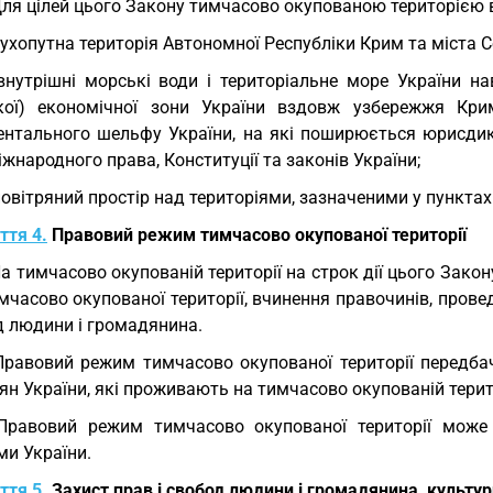
Для цілей цього Закону тимчасово окупованою територією 
сухопутна територія Автономної Республіки Крим та міста С
внутрішні морські води і територіальне море України н
кої) економічної зони України вздовж узбережжя Кри
ентального шельфу України, на які поширюється юрисдикц
жнародного права, Конституції та законів України;
повітряний простір над територіями, зазначеними у пунктах 1
ття 4.
Правовий режим тимчасово окупованої території
На тимчасово окупованій території на строк дії цього За
часово окупованої території, вчинення правочинів, провед
д людини і громадянина.
Правовий режим тимчасово окупованої території передба
н України, які проживають на тимчасово окупованій терито
Правовий режим тимчасово окупованої території може
ми України.
ття 5.
Захист прав і свобод людини і громадянина, культур