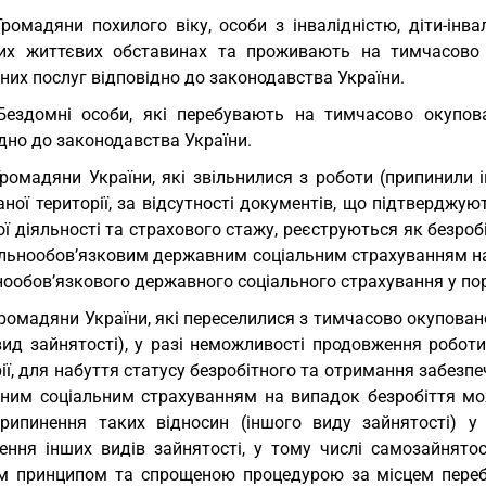
Громадяни похилого віку, особи з інвалідністю, діти-інв
их життєвих обставинах та проживають на тимчасово 
них послуг відповідно до законодавства України.
Бездомні особи, які перебувають на тимчасово окупова
дно до законодавства України.
Громадяни України, які звільнилися з роботи (припинили
ної території, за відсутності документів, що підтверджую
ї діяльності та страхового стажу, реєструються як безроб
альнообов’язковим державним соціальним страхуванням на
ообов’язкового державного соціального страхування у пор
Громадяни України, які переселилися з тимчасово окуповано
вид зайнятості), у разі неможливості продовження роботи
ії, для набуття статусу безробітного та отримання забезп
ним соціальним страхуванням на випадок безробіття мож
рипинення таких відносин (іншого виду зайнятості) у
ення інших видів зайнятості, у тому числі самозайнятос
м принципом та спрощеною процедурою за місцем переб