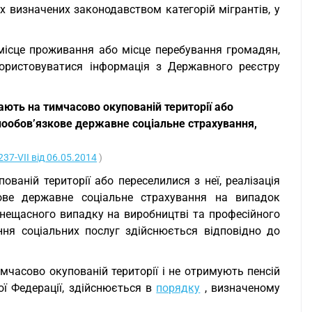
ших визначених законодавством категорій мігрантів, у
місце проживання або місце перебування громадян,
користовуватися інформація з Державного реєстру
ають на тимчасово окупованій території або
льнообов’язкове державне соціальне страхування,
37-VII від 06.05.2014
)
ваній території або переселилися з неї, реалізація
зкове державне соціальне страхування на випадок
д нещасного випадку на виробництві та професійного
ння соціальних послуг здійснюється відповідно до
мчасово окупованій території і не отримують пенсій
ої Федерації, здійснюється в
порядку
, визначеному