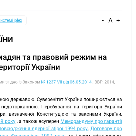
-
A
+
системі iplex
ЇНИ
омадян та правовий режим на
ериторії України
ими згідно із Законом
№ 1237-VII від 06.05.2014
, ВВР, 2014,
жною державою. Суверенітет України поширюється на
 недоторканною. Перебування на території України
и, визначеної Конституцією та законами України,
9 року
, а також всупереч
Меморандуму про гарантії
повсюдження ядерної зброї 1994 року
,
Договору про
ською Федерацією 1997 року
та іншим міжнародно-