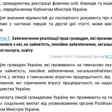
ї, громадянства, реєстрації фізичних осіб, біженців та ін
у
, передбаченому Кабінетом Міністрів України.
Для внесення відомостей до паспортного документа про 
ених у частинах першій та другій цієї статті, може ви
в.
ття 7.
Забезпечення реалізації прав громадян, які прожив
илися з неї, на зайнятість, пенсійне забезпечення, зага
ні послуги, освіту
( Назва статті 7 в редакції Закону
№ 12
Для громадян України, які проживають на тимчасово окупо
а зайнятість, пенсійне забезпечення, загальнообов’я
іття, у зв’язку з тимчасовою втратою працездатності, ві
ювання, які спричинили втрату працездатності, на нада
давства України.
Виплата пенсій громадянам України, які проживають на ти
их соціальних виплат від уповноважених органів Російськ
ом Міністрів України.