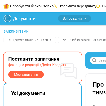
Спробувати безкоштовно
Оформити передплату
Ви
Документи
Всі розділи
ВАЖЛИВІ ТЕМИ
🔉Підсумки тижня. 27-31 липня
💔 НОВИЙ (!) перелік ТОТ з 24.06
Поставити запитання
фахівцям редакції «Дебет-Кредит»
Моє запитання
Про 
тимч
Усі документи