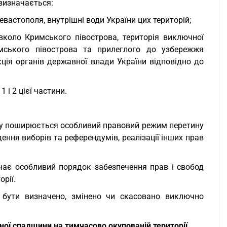
визначається:
евастополя, внутрішні води України цих територій;
авколо Кримського півострова, територія виключної
мського півострова та прилеглого до узбережжя
ія органів державної влади України відповідно до
 і 2 цієї частини.
кону поширюється особливий правовий режим перетину
ення виборів та референдумів, реалізації інших прав
чає особливий порядок забезпечення прав і свобод
рії.
 бути визначено, змінено чи скасовано виключно
ної спадщини на тимчасово окупованій території