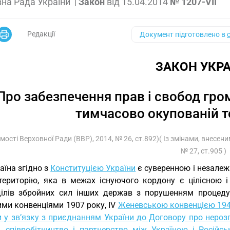
на Рада України
|
Закон
від
15.04.2014
№ 1207-VII
Редакції
Документ підготовлено в
ЗАКОН УКРА
Про забезпечення прав і свобод гр
тимчасово окупованій т
мості Верховної Ради (ВВР), 2014, № 26, ст.892)( Із змінами, внесен
№ 27, ст.905 )
аїна згідно з
Конституцією України
є суверенною і незале
 територію, яка в межах існуючого кордону є цілісною і
ділів збройних сил інших держав з порушенням процедур
ими конвенціями 1907 року, IV
Женевською конвенцією 194
и у зв’язку з приєднанням України до Договору про нероз
, співробітництво і партнерство між Україною і Росій