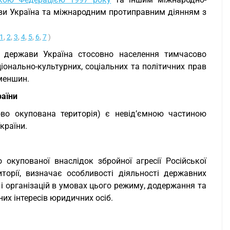
ави Україна та міжнародним протиправним діянням з
1
,
2
,
3
,
4
,
5
,
6
,
7
)
ки держави Україна стосовно населення тимчасово
ціонально-культурних, соціальних та політичних прав
 меншин.
раїни
ово окупована територія) є невід’ємною частиною
країни.
 окупованої внаслідок збройної агресії Російської
орії, визначає особливості діяльності державних
 і організацій в умовах цього режиму, додержання та
них інтересів юридичних осіб.