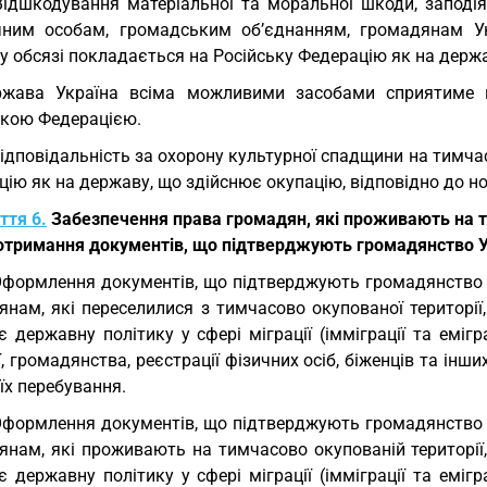
Відшкодування матеріальної та моральної шкоди, заподія
ним особам, громадським об’єднанням, громадянам Ук
 обсязі покладається на Російську Федерацію як на держа
ржава Україна всіма можливими засобами сприятиме 
ькою Федерацією.
Відповідальність за охорону культурної спадщини на тимча
ію як на державу, що здійснює окупацію, відповідно до н
ття 6.
Забезпечення права громадян, які проживають на ти
 отримання документів, що підтверджують громадянство Ук
Оформлення документів, що підтверджують громадянство Ук
янам, які переселилися з тимчасово окупованої території
є державну політику у сфері міграції (імміграції та емігра
ї, громадянства, реєстрації фізичних осіб, біженців та інш
їх перебування.
Оформлення документів, що підтверджують громадянство Ук
янам, які проживають на тимчасово окупованій території
є державну політику у сфері міграції (імміграції та емігра