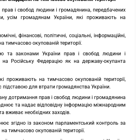
я прав і свобод людини і громадянина, передбачених
и, усім громадянам України, які проживають на
ічні, фінансові, політичні, соціальні, інформаційні,
на тимчасово окупованій території.
ією та законами України прав і свобод людини і
я на Російську Федерацію як на державу-окупанта
кі проживають на тимчасово окупованій території,
 є підставою для втрати громадянства України.
стану дотримання прав і свобод людини і громадянина
люднює та надає відповідну інформацію міжнародним
та вживає необхідних заходів.
нює згідно із законом парламентський контроль за
на тимчасово окупованій території.