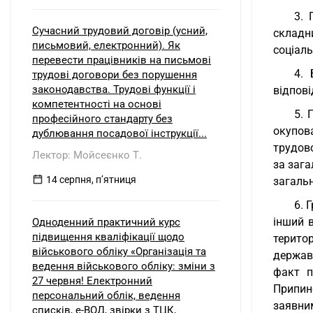
3. 
Сучасний трудовий договір (усний,
складн
письмовий, електронний). Як
соціаль
перевести працівників на письмові
4. 
трудові договори без порушення
законодавства. Трудові функції і
відпові
компетентності на основі
5. 
професійного стандарту без
окупова
дублювання посадової інструкції...
трудово
Лектор: Мойсеєнко Т.
за заг
14 серпня, пʼятниця
загальн
6. 
інший 
Одноденний практичний курс
підвищення кваліфікації щодо
територ
військового обліку «Організація та
держав
ведення військового обліку: зміни з
факт п
27 червня! Електронний
Припин
персональний облік, ведення
заявни
списків, е-ВОД, звірки з ТЦК,