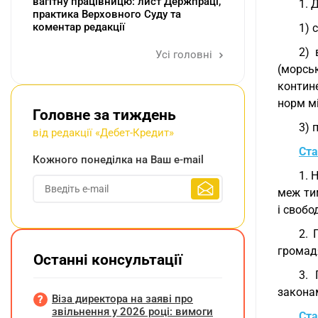
вагітну працівницю: лист Держпраці,
1. 
практика Верховного Суду та
коментар редакції
1) 
2) 
Усі головні
(морсь
контин
норм мі
Головне за тиждень
3) 
від редакції «Дебет-Кредит»
Ста
Кожного понеділка на Ваш e-mail
1. 
меж тим
і свобо
2. 
громадя
Останні консультації
3. 
закона
Віза директора на заяві про
звільнення у 2026 році: вимоги
Ста