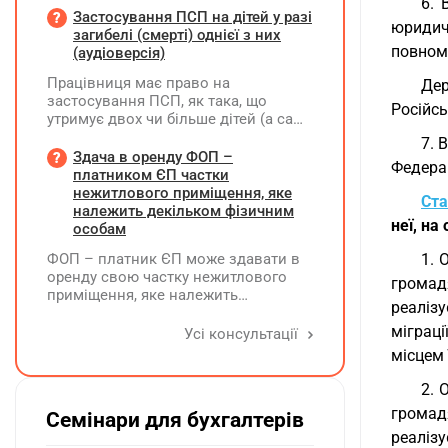
6. 
належного оформлення такої
Застосування ПСП на дітей у разі
юридич
премії?
загибелі (смерті) однієї з них
повному
(аудіоверсія)
Працівниця має право на
Де
застосування ПСП, як така, що
Російс
утримує двох чи більше дітей (а саме
- 4 дитини). У червні поточного року
7. 
одна дитина загинула. Як надалі
Здача в оренду ФОП –
Федерац
правильно застосовувати ПСП?
платником ЄП частки
Працівниця має подати нову заяву
нежитлового приміщення, яке
Ста
на застосування ПСП?
належить декільком фізичним
неї, на
особам
ФОП – платник ЄП може здавати в
1. 
оренду свою частку нежитлового
громад
приміщення, яке належить
реалізу
декільком ФО на праві спільної
власності із поділом на частки
міграці
Усі консультації
кожна з яких до 900 кв. метрів, а
місцем 
загальна площа перевищує 900 кв.
метрів, якщо вона має КВЕД 68.20
2. 
громад
Семінари для бухгалтерів
реалізу