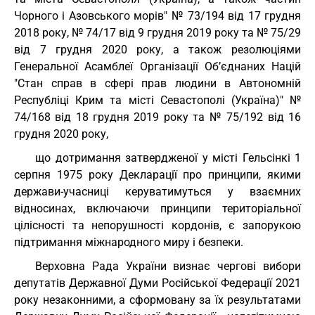
Чорного і Азовського морів" № 73/194 від 17 грудня
2018 року, № 74/17 від 9 грудня 2019 року та № 75/29
від 7 грудня 2020 року, а також резолюціями
Генеральної Асамблеї Організації Об’єднаних Націй
"Стан справ в сфері прав людини в Автономній
Республіці Крим та місті Севастополі (Україна)" №
74/168 від 18 грудня 2019 року та № 75/192 від 16
грудня 2020 року,
що дотримання затвердженої у місті Гельсінкі 1
серпня 1975 року Декларації про принципи, якими
держави-учасниці керуватимуться у взаємних
відносинах, включаючи принципи територіальної
цілісності та непорушності кордонів, є запорукою
підтримання міжнародного миру і безпеки.
Верховна Рада України визнає чергові вибори
депутатів Державної Думи Російської Федерації 2021
року незаконними, а сформовану за їх результатами