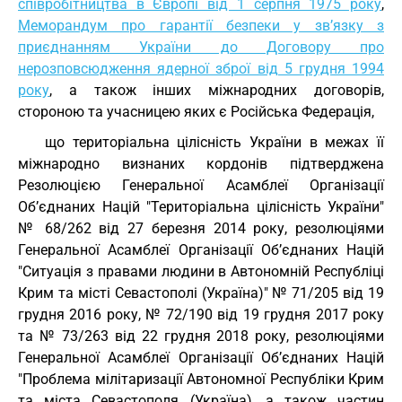
співробітництва в Європі від 1 серпня 1975 року
,
Меморандум про гарантії безпеки у зв’язку з
приєднанням України до Договору про
нерозповсюдження ядерної зброї від 5 грудня 1994
року
, а також інших міжнародних договорів,
стороною та учасницею яких є Російська Федерація,
що територіальна цілісність України в межах її
міжнародно визнаних кордонів підтверджена
Резолюцією Генеральної Асамблеї Організації
Об’єднаних Націй "Територіальна цілісність України"
№ 68/262 від 27 березня 2014 року, резолюціями
Генеральної Асамблеї Організації Об’єднаних Націй
"Ситуація з правами людини в Автономній Республіці
Крим та місті Севастополі (Україна)" № 71/205 від 19
грудня 2016 року, № 72/190 від 19 грудня 2017 року
та № 73/263 від 22 грудня 2018 року, резолюціями
Генеральної Асамблеї Організації Об’єднаних Націй
"Проблема мілітаризації Автономної Республіки Крим
та міста Севастополя (Україна), а також частин