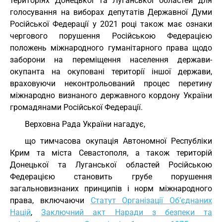
територіях Донецької та Луганської областей для
голосування на виборах депутатів Державної Думи
Російської Федерації у 2021 році також має ознаки
чергового порушення Російською Федерацією
положень міжнародного гуманітарного права щодо
заборони на переміщення населення держави-
окупанта на окуповані території іншої держави,
враховуючи неконтрольований процес перетину
міжнародно визнаного державного кордону України
громадянами Російської Федерації.
Верховна Рада України нагадує,
що тимчасова окупація Автономної Республіки
Крим та міста Севастополя, а також територій
Донецької та Луганської областей Російською
Федерацією становить грубе порушення
загальновизнаних принципів і норм міжнародного
права, включаючи
Статут Організації Об’єднаних
Націй
,
Заключний акт Наради з безпеки та