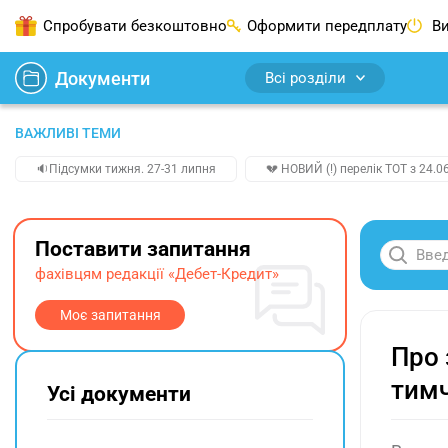
Спробувати безкоштовно
Оформити передплату
Ви
Документи
Всі розділи
ВАЖЛИВІ ТЕМИ
🔉Підсумки тижня. 27-31 липня
💔 НОВИЙ (!) перелік ТОТ з 24.06
Поставити запитання
фахівцям редакції «Дебет-Кредит»
Моє запитання
Про 
тимч
Усі документи