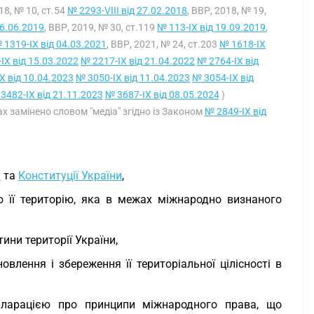
018, № 10, ст.54
№ 2293-VIII від 27.02.2018
, ВВР, 2018, № 19,
06.06.2019
, ВВР, 2019, № 30, ст.119
№ 113-IX від 19.09.2019
,
 1319-IX від 04.03.2021
, ВВР, 2021, № 24, ст.203
№ 1618-IX
IX від 15.03.2022
№ 2217-IX від 21.04.2022
№ 2764-IX від
X від 10.04.2023
№ 3050-IX від 11.04.2023
№ 3054-IX від
3482-IX від 21.11.2023
№ 3687-IX від 08.05.2024
)
лах замінено словом "медіа" згідно із Законом
№ 2849-IX від
и
та
Конституції України
,
 її територію, яка в межах міжнародно визнаного
ни території України,
влення і збереження її територіальної цілісності в
кларацією про принципи міжнародного права, що