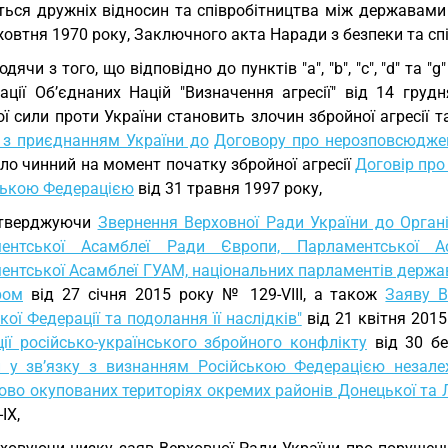
ться дружніх відносин та співробітництва між державами 
жовтня 1970 року, Заключного акта Наради з безпеки та спі
одячи з того, що відповідно до пунктів "а", "b", "c", "d" та 
зації Об’єднаних Націй "Визначення агресії" від 14 гру
ї сили проти України становить злочин збройної агресії 
у з приєднанням України до
Договору про нерозповсюджен
ло чинний на момент початку збройної агресії
Договір про
йською Федерацією
від 31 травня 1997 року,
дтверджуючи
Звернення Верховної Ради України до Органі
ентської Асамблеї Ради Європи, Парламентської А
ентської Асамблеї ГУАМ, національних парламентів держав
ром
від 27 січня 2015 року № 129-VIII, а також
Заяву В
кої Федерації та подолання її наслідків"
від 21 квітня 2015
ції російсько-українського збройного конфлікту
від 30 бе
и у зв’язку з визнанням Російською Федерацією незал
ово окупованих територіях окремих районів Донецької та 
IX,