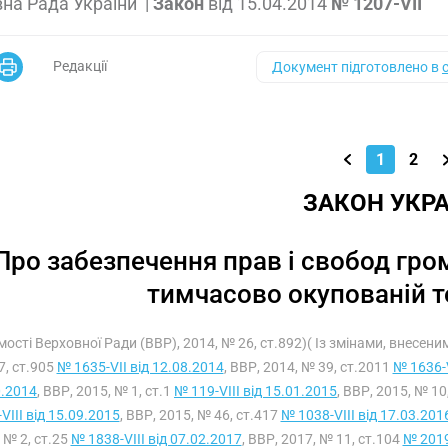
на Рада України
|
Закон
від
15.04.2014
№ 1207-VII
Редакції
Документ підготовлено в
1
2
ЗАКОН УКРА
Про забезпечення прав і свобод гр
тимчасово окупованій т
мості Верховної Ради (ВВР), 2014, № 26, ст.892)( Із змінами, внесен
7, ст.905
№ 1635-VII від 12.08.2014
, ВВР, 2014, № 39, ст.2011
№ 1636-V
0.2014
, ВВР, 2015, № 1, ст.1
№ 119-VIII від 15.01.2015
, ВВР, 2015, № 10
VIII від 15.09.2015
, ВВР, 2015, № 46, ст.417
№ 1038-VIII від 17.03.201
 № 2, ст.25
№ 1838-VIII від 07.02.2017
, ВВР, 2017, № 11, ст.104
№ 2019