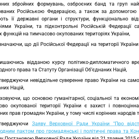
нних збройних формувань, озброєних банд та груп найм
ованих Російською Федерацією, а також за допомогою оку
ють її державні органи і структури, функціонально ві
ріями України, та підконтрольні Російській Федерації 
 функцій на тимчасово окупованих територіях України,
значаючи, що дії Російської Федерації на території Укра
ишаючись відданою курсу політико-дипломатичного вре
дного права та Статуту Організації Об’єднаних Націй,
тверджуючи невіддільне суверенне право України на самоо
них Націй,
ховуючи, що основою гуманітарної, соціальної та економ
ово окупованої території України є захист і повноцінна
них прав громадян України, у тому числі корінних народів
дтверджуючи
Заяву Верховної Ради України "Про відст
одним пактом про громадянські і політичні права та Кон
у Постановою Верховної Ради України від 21 травня 2015 ро