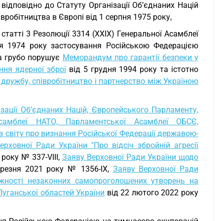
відповідно до Статуту Організації Об’єднаних Націй
вробітництва в Європі від 1 серпня 1975 року,
"g" статті 3 Резолюції 3314 (XXIX) Генеральної Асамблеї
дня 1974 року застосування Російською Федерацією
та грубо порушує
Меморандум про гарантії безпеки у
ня ядерної зброї
від 5 грудня 1994 року та істотно
 дружбу, співробітництво і партнерство між Україною
зації Об’єднаних Націй, Європейського Парламенту,
самблеї НАТО, Парламентської Асамблеї ОБСЄ,
 світу про визнання Російської Федерації державою-
ерховної Ради України "Про відсіч збройній агресії
 року № 337-VIII,
Заяву Верховної Ради України щодо
резня 2021 року № 1356-IX,
Заяву Верховної Ради
ежності незаконних самопроголошених утворень на
Луганської областей України
від 22 лютого 2022 року