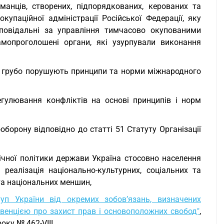
анців, створених, підпорядкованих, керованих та
паційної адміністрації Російської Федерації, яку
дповідальні за управління тимчасово окупованими
самопроголошені органи, які узурпували виконання
їни грубо порушують принципи та норми міжнародного
гулювання конфліктів на основі принципів і норм
борону відповідно до статті 51 Статуту Організації
ічної політики держави Україна стосовно населення
 реалізація національно-культурних, соціальних та
 та національних меншин,
уп України від окремих зобов’язань, визначених
венцією про захист прав і основоположних свобод"
,
ку № 462-VIII,