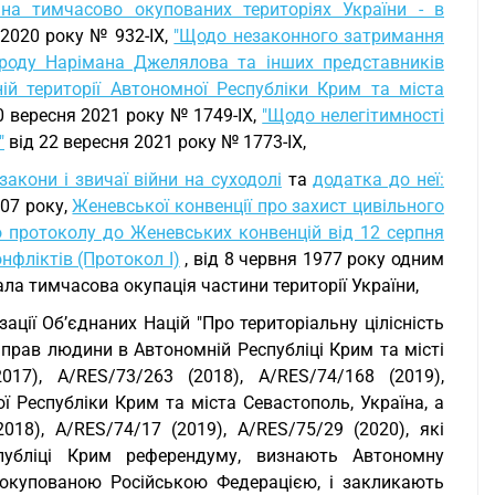
 на тимчасово окупованих територіях України - в
 2020 року № 932-IX,
"Щодо незаконного затримання
роду Нарімана Джелялова та інших представників
й території Автономної Республіки Крим та міста
0 вересня 2021 року № 1749-IX,
"Щодо нелегітимності
"
від 22 вересня 2021 року № 1773-IX,
 закони і звичаї війни на суходолі
та
додатка до неї:
07 року,
Женевської конвенції про захист цивільного
 протоколу до Женевських конвенцій від 12 серпня
нфліктів (Протокол I)
, від 8 червня 1977 року одним
тала тимчасова окупація частини території України,
ції Об’єднаних Націй "Про територіальну цілісність
і прав людини в Автономній Республіці Крим та місті
017), A/RES/73/263 (2018), A/RES/74/168 (2019),
ї Республіки Крим та міста Севастополь, Україна, а
18), A/RES/74/17 (2019), A/RES/75/29 (2020), які
публіці Крим референдуму, визнають Автономну
 окупованою Російською Федерацією, і закликають