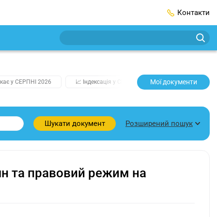
Контакти
Мої документи
кає у СЕРПНІ 2026
📈 Індексація у СЕРПНІ
2️⃣0️⃣2️⃣7️⃣ Усі клю
Розширений пошук
Шукати документ
ян та правовий режим на