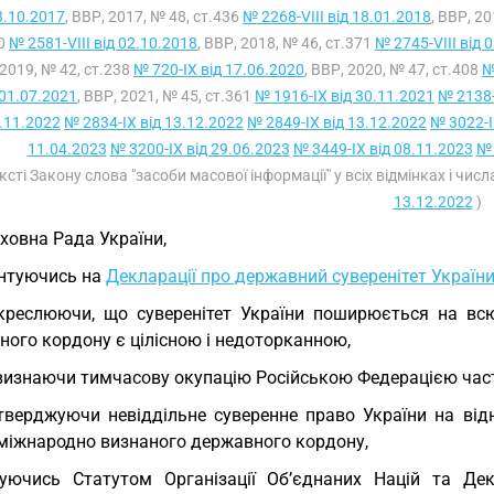
3.10.2017
, ВВР, 2017, № 48, ст.436
№ 2268-VIII від 18.01.2018
, ВВР, 2
80
№ 2581-VIII від 02.10.2018
, ВВР, 2018, № 46, ст.371
№ 2745-VIII від 
2019, № 42, ст.238
№ 720-IX від 17.06.2020
, ВВР, 2020, № 47, ст.408
№
 01.07.2021
, ВВР, 2021, № 45, ст.361
№ 1916-IX від 30.11.2021
№ 2138-
.11.2022
№ 2834-IX від 13.12.2022
№ 2849-IX від 13.12.2022
№ 3022-I
11.04.2023
№ 3200-IX від 29.06.2023
№ 3449-IX від 08.11.2023
№ 
ексті Закону слова "засоби масової інформації" у всіх відмінках і чис
13.12.2022
)
ховна Рада України,
нтуючись на
Декларації про державний суверенітет Україн
креслюючи, що суверенітет України поширюється на всю
ного кордону є цілісною і недоторканною,
визнаючи тимчасову окупацію Російською Федерацією части
тверджуючи невіддільне суверенне право України на відно
міжнародно визнаного державного кордону,
уючись Статутом Організації Об’єднаних Націй та Де