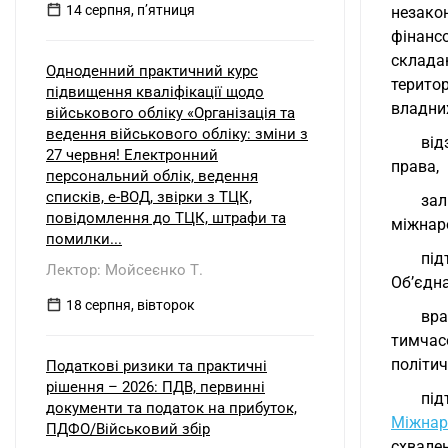
14 серпня, пʼятниця
незако
фінанс
склада
Одноденний практичний курс
терито
підвищення кваліфікації щодо
владних
військового обліку «Організація та
ведення військового обліку: зміни з
від
27 червня! Електронний
права,
персональний облік, ведення
списків, е-ВОД, звірки з ТЦК,
зал
повідомлення до ТЦК, штрафи та
міжнаро
помилки...
під
Лектор: Мойсеєнко Т.
Об’єдна
18 серпня, вівторок
вра
тимчас
політич
Податкові ризики та практичні
рішення – 2026: ПДВ, первинні
пі
документи та податок на прибуток,
Міжнар
ПДФО/Військовий збір
схвален