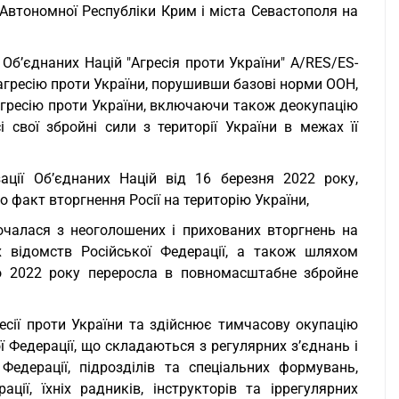
 Автономної Республіки Крим і міста Севастополя на
Об’єднаних Націй "Агресія проти України" A/RES/ES-
 агресію проти України, порушивши базові норми ООН,
 агресію проти України, включаючи також деокупацію
 свої збройні сили з території України в межах її
ції Об’єднаних Націй від 16 березня 2022 року,
 факт вторгнення Росії на територію України,
почалася з неоголошених і прихованих вторгнень на
х відомств Російської Федерації, а також шляхом
ого 2022 року переросла в повномасштабне збройне
есії проти України та здійснює тимчасову окупацію
ї Федерації, що складаються з регулярних з’єднань і
 Федерації, підрозділів та спеціальних формувань,
ії, їхніх радників, інструкторів та іррегулярних