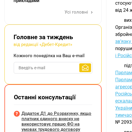
прикладами
стосую
від 24 
Усі головні
вих
Органі
збройно
Головне за тиждень
зв’язк
від редакції «Дебет-Кредит»
поруши
і Росі
Кожного понеділка на Ваш e-mail
пі
Парлам
Парлам
агресо
Російсь
Останні консультації
ескала
Україн
Додаток Д1 до Розрахунку, якщо
тимчас
платник єдиного внеску не
№ 2093-
використовує працю ФО на
умовах трудового договору