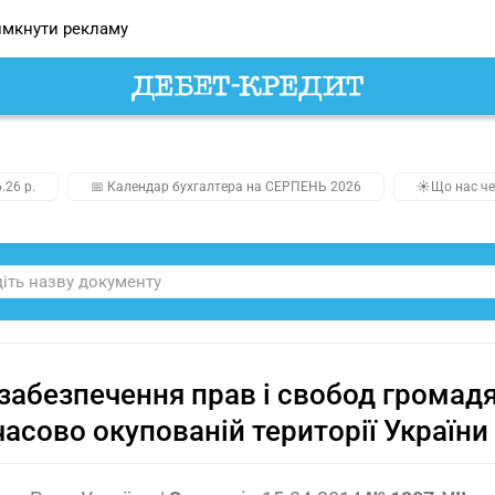
мкнути рекламу
.26 р.
📅 Календар бухгалтера на СЕРПЕНЬ 2026
☀️Що нас че
забезпечення прав і свобод громад
асово окупованій території України