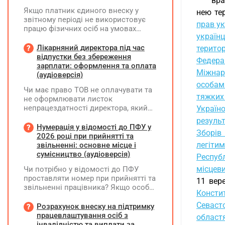
вра
Якщо платник єдиного внеску у
нею те
звітному періоді не використовує
прав ук
працю фізичних осіб на умовах
українц
трудового договору (контракту) або
на інших умовах, передбачених
Лікарняний директора під час
терито
законодавством, Додаток Д1/
відпустки без збереження
Федера
Додаток ФІЗ-Д1 за відповідний
зарплати: оформлення та оплата
Міжнар
період не подається
(аудіоверсія)
особам
Чи має право ТОВ не оплачувати та
тяжких
не оформлювати листок
непрацездатності директора, який
Україн
перебуває у відпустці без
результ
збереження заробітної плати під час
Нумерація у відомості до ПФУ у
Зборів
призупинення діяльності
2026 році при прийнятті та
підприємства?
легіти
звільненні: основне місце і
сумісництво (аудіоверсія)
Республ
місцеви
Чи потрібно у відомості до ПФУ
проставляти номер при прийнятті та
11 вер
звільненні працівника? Якщо особа
Констит
одночасно працювала за основним
Севасто
місцем роботи та за сумісництвом,
Розрахунок внеску на підтримку
чи рахується це як два роботодавці?
працевлаштування осіб з
област
інвалідністю та виплати за