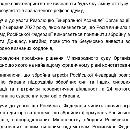
одне співтовариство не визнавати будь-яку зміну статусу
результатів зазначеного референдуму,
учи до уваги Резолюцію Генеральної Асамблеї Організації 
д 2 березня 2022 року, якою визнається, що Росія вчинила
 від Російської Федерації вимагається припинити збройну
та Донбасу, негайно, повністю та безумовно вивести всі
одно визнаних кордонів,
ховуючи проміжне рішення Міжнародного суду Організа
дно до якого на найвищому юридичному рівні констатовано
значаючи, що збройна агресія Російської Федерації роз
рію України підрозділів збройних сил та інших силови
зації та підтримки терористичної діяльності, а 24 лют
ння на суверенну територію України,
учи до уваги, що Російська Федерація чинить злочин агр
 її території за допомогою збройних формувань Російсько
ділів, підпорядкованих Міністерству оборони Російської
ядкованих іншим силовим відомствам Російської Федерац