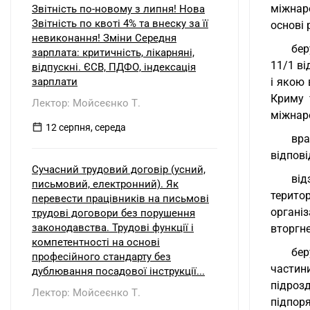
міжнар
Звітність по-новому з липня! Нова
Звітність по квоті 4% та внеску за її
основі 
невиконання! Зміни Середня
бер
зарплата: критичність, лікарняні,
11/1 ві
відпускні. ЄСВ, ПДФО, індексація
зарплати
і якою
Криму 
Лектор: Мойсеєнко Т.
міжнар
12 серпня, середа
вра
відпові
Сучасний трудовий договір (усний,
від
письмовий, електронний). Як
терито
перевести працівників на письмові
органі
трудові договори без порушення
законодавства. Трудові функції і
вторгне
компетентності на основі
бер
професійного стандарту без
частини
дублювання посадової інструкції...
підроз
Лектор: Мойсеєнко Т.
підпор