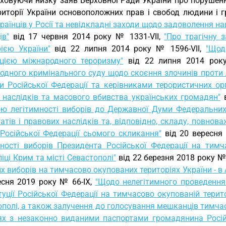
ховуючи низку заяв Верховної Ради України про порушен
риторії України основоположних прав і свобод людини і
раїнців у Росії та невідкладні заходи щодо задоволення 
ів"
від 17 червня 2014 року № 1331-VII,
"Про трагічну 
рією України"
від 22 липня 2014 року № 1596-VII,
"Щод
цією міжнародного тероризму"
від 22 липня 2014 рок
одного кримінального суду щодо скоєння злочинів проти
и Російської Федерації та керівниками терористичних орг
 наслідків та масового вбивства українських громадян"
в
ою легітимності виборів до Державної Думи Федеральних 
атів і правових наслідків та, відповідно, складу, повно
 Російської Федерації сьомого скликання"
від 20 вересня 
мності виборів Президента Російської Федерації на тимч
іці Крим та місті Севастополі"
від 22 березня 2018 року № 
х виборів на тимчасово окупованих територіях України - в 
есня 2019 року № 66-IX,
"Щодо нелегітимного проведення
уції Російської Федерації на тимчасово окупованій терито
полі, а також залучення до голосування мешканців тимчас
ях з незаконно виданими паспортами громадянина Російс