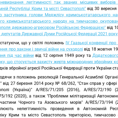
невизнання легітимності так званих місцевих виборів
ній Республіці Крим та місті Севастополі"
від 30 вересня
о заступника голови Меджлісу кримськотатарського на
ого кримськотатарського народу на тимчасово окуповані
ополя державою-агресором Російською Федерацією"
від 1
 депутатів Державної Думи Російської Федерації 2021 року
статуючи, що у світлі положень
IV Гаазької конвенції про
ня про закони і звичаї війни на суходолі
від 18 жовтня 19
ня під час війни
від 12 серпня 1949 року та
Додаткового
ку, що стосується захисту жертв міжнародних збройних ко
ідків збройної агресії Російської Федерації проти України с
одячи з положень резолюцій Генеральної Асамблеї Організа
" від 27 березня 2014 року № 68/262, "Стан справ у сфер
ополі (Україна)" A/RES/71/205 (2016), A/RES/72/190 (2
5/192 (2020), а також "Проблеми мілітаризації Автономно
частини Чорного та Азовського морів" A/RES/73/194 (20
слюють нелегітимність проведення в Автономній Рес
ліку Крим та місто Севастополь територією, тимчасово