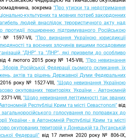
ня Російською Федерацією на тимчасово окупованій
 громадянина, зокрема
"Про утиски та недотримання
національно-культурних та мовних потреб закордонних
загибель людей внаслідок терористичного акту над
о протидії поширенню підтримуваного Російською
у № 1597-VII,
"Про визнання Україною юрисдикції
 людяності та воєнних злочинів вищими посадовими
анізацій "ДНР" та "ЛНР", які призвели до особливо
ід 4 лютого 2015 року № 145-VIII,
"Про невизнання
Зборів Російської Федерації сьомого скликання, їх
важень, актів та рішень Державної Думи Федеральних
2016 року № 1527-VIII,
"Щодо невизнання Україною
асово окупованих територіях України - Автономній
2371-VIII,
"Щодо невизнання легітимності так званих
Автономній Республіці Крим та місті Севастополі"
від
 загальноросійського голосування по поправках до
рії України - в Автономній Республіці Крим та місті
ово окупованих територій у Донецькій та Луганській
ької Федерації"
від 17 липня 2020 року № 806-IX,