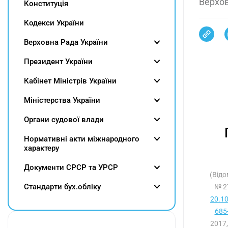
Верхов
Конституція
Кодекси України
Верховна Рада України
Президент України
Кабінет Міністрів України
Міністерства України
Органи судової влади
Нормативні акти міжнародного
характеру
Документи СРСР та УРСР
(Відо
Cтандарти бух.обліку
№ 2
20.1
685-
2017,