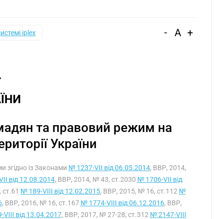
-
A
+
системі iplex
ЇНИ
омадян та правовий режим на
ериторії України
ими згідно із Законами
№ 1237-VII від 06.05.2014
, ВВР, 2014,
II від 12.08.2014
, ВВР, 2014, № 43, ст.2030
№ 1706-VII від
, ст.61
№ 189-VIII від 12.02.2015
, ВВР, 2015, № 16, ст.112
№
6
, ВВР, 2016, № 16, ст.167
№ 1774-VIII від 06.12.2016
, ВВР,
-VIII від 13.04.2017
, ВВР, 2017, № 27-28, ст.312
№ 2147-VIII