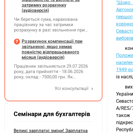
"Щодо 
затримку розрахунку
Автоном
(аудіоверсія)
першог
Чи береться сума, нарахована
корінн
працівнику за час затримки
розрахунку в разі звільнення при
Севаст
обчсиленні середньомісячної
виборів
заробітної плати (винагороди), для
Розрахунок компенсації при
розрахунку внеску на підтримку
звільненні, якщо немає
кон
працевлаштування осіб з
повністю відпрацьованого
Положен
інвалідністю?
місяця (аудіоверсія)
населен
Працівник звільняється 29.07.2026
1949 ро
року, дата прийняття - 18.06.2026
із насл
року, оклад - 7500,00 грн. Як
розрахувати компенсацію трьох
вих
невикористаних днів відпустки при
Усі консультації
звільненні?
України
Севаст
A/RES/7
Семінари для бухгалтерів
також 
підкре
Респуб
Великі зарплатні зміни! Зарплатна