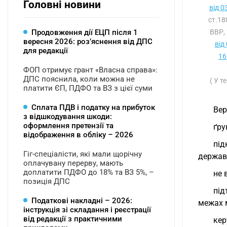
Головні новини
від 0
ст.1
Продовження дії ЕЦП після 1
ВВР, 
вересня 2026: розʼяснення від ДПС
від
для редакції
16
ФОП отримує грант «Власна справа»:
ДПС пояснила, коли можна не
( У т
платити ЄП, ПДФО та ВЗ з цієї суми
Сплата ПДВ і податку на прибуток
Вер
з відшкодування шкоди:
оформлення претензії та
ґру
відображення в обліку – 2026
під
Гіг-спеціалісти, які мали щорічну
держав
оплачувану перерву, мають
доплатити ПДФО до 18% та ВЗ 5%, –
не 
позиція ДПС
під
Податкові накладні – 2026:
межах 
інструкція зі складання і реєстрації
від редакції з практичними
кер