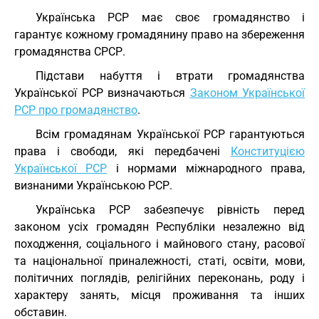
Українська РСР має своє громадянство і
гарантує кожному громадянину право на збереження
громадянства СРСР.
Підстави набуття і втрати громадянства
Української РСР визначаються
Законом Української
РСР про громадянство
.
Всім громадянам Української РСР гарантуються
права і свободи, які передбачені
Конституцією
Української РСР
і нормами міжнародного права,
визнаними Українською РСР.
Українська РСР забезпечує рівність перед
законом усіх громадян Республіки незалежно від
походження, соціального і майнового стану, расової
та національної приналежності, статі, освіти, мови,
політичних поглядів, релігійних переконань, роду і
характеру занять, місця проживання та інших
обставин.