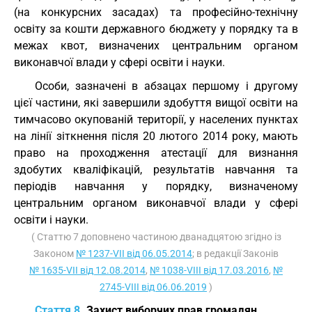
(на конкурсних засадах) та професійно-технічну
освіту за кошти державного бюджету у порядку та в
межах квот, визначених центральним органом
виконавчої влади у сфері освіти і науки.
Особи, зазначені в абзацах першому і другому
цієї частини, які завершили здобуття вищої освіти на
тимчасово окупованій території, у населених пунктах
на лінії зіткнення після 20 лютого 2014 року, мають
право на проходження атестації для визнання
здобутих кваліфікацій, результатів навчання та
періодів навчання у порядку, визначеному
центральним органом виконавчої влади у сфері
освіти і науки.
( Статтю 7 доповнено частиною дванадцятою згідно із
Законом
№ 1237-VII від 06.05.2014
; в редакції Законів
№ 1635-VII від 12.08.2014
,
№ 1038-VIII від 17.03.2016
,
№
2745-VIII від 06.06.2019
)
Стаття 8.
Захист виборчих прав громадян