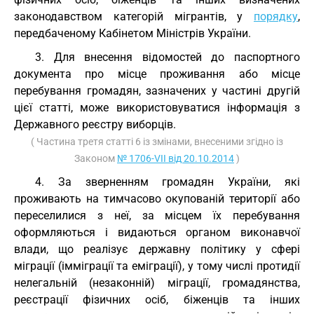
законодавством категорій мігрантів, у
порядку
,
передбаченому Кабінетом Міністрів України.
3. Для внесення відомостей до паспортного
документа про місце проживання або місце
перебування громадян, зазначених у частині другій
цієї статті, може використовуватися інформація з
Державного реєстру виборців.
( Частина третя статті 6 із змінами, внесеними згідно із
Законом
№ 1706-VII від 20.10.2014
)
4. За зверненням громадян України, які
проживають на тимчасово окупованій території або
переселилися з неї, за місцем їх перебування
оформляються і видаються органом виконавчої
влади, що реалізує державну політику у сфері
міграції (імміграції та еміграції), у тому числі протидії
нелегальній (незаконній) міграції, громадянства,
реєстрації фізичних осіб, біженців та інших