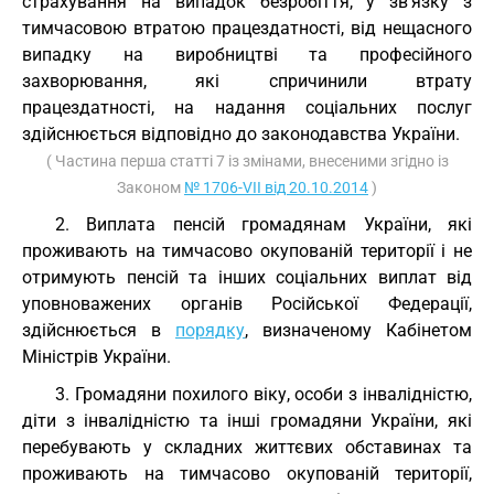
страхування на випадок безробіття, у зв’язку з
тимчасовою втратою працездатності, від нещасного
випадку на виробництві та професійного
захворювання, які спричинили втрату
працездатності, на надання соціальних послуг
здійснюється відповідно до законодавства України.
( Частина перша статті 7 із змінами, внесеними згідно із
Законом
№ 1706-VII від 20.10.2014
)
2. Виплата пенсій громадянам України, які
проживають на тимчасово окупованій території і не
отримують пенсій та інших соціальних виплат від
уповноважених органів Російської Федерації,
здійснюється в
порядку
, визначеному Кабінетом
Міністрів України.
3. Громадяни похилого віку, особи з інвалідністю,
діти з інвалідністю та інші громадяни України, які
перебувають у складних життєвих обставинах та
проживають на тимчасово окупованій території,