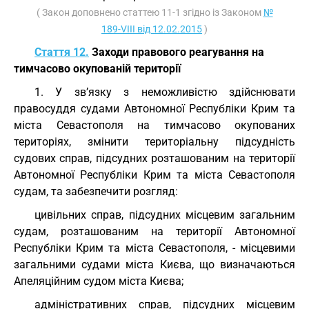
( Закон доповнено статтею 11-1 згідно із Законом
№
189-VIII від 12.02.2015
)
Стаття 12.
Заходи правового реагування на
тимчасово окупованій території
1. У зв’язку з неможливістю здійснювати
правосуддя судами Автономної Республіки Крим та
міста Севастополя на тимчасово окупованих
територіях, змінити територіальну підсудність
судових справ, підсудних розташованим на території
Автономної Республіки Крим та міста Севастополя
судам, та забезпечити розгляд:
цивільних справ, підсудних місцевим загальним
судам, розташованим на території Автономної
Республіки Крим та міста Севастополя, - місцевими
загальними судами міста Києва, що визначаються
Апеляційним судом міста Києва;
адміністративних справ, підсудних місцевим