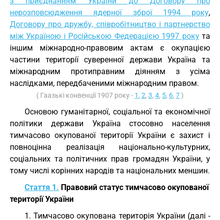
з приєднанням України до Договору про
нерозповсюдження ядерної зброї 1994 року
,
Договору про дружбу, співробітництво і партнерство
між Україною і Російською Федерацією 1997 року
та
іншим міжнародно-правовим актам є окупацією
частини території суверенної держави Україна та
міжнародним протиправним діянням з усіма
наслідками, передбаченими міжнародним правом.
( Гаазькі конвенції 1907 року -
1
,
2
,
3
,
4
,
5
,
6
,
7
)
Основою гуманітарної, соціальної та економічної
політики держави Україна стосовно населення
тимчасово окупованої території України є захист і
повноцінна реалізація національно-культурних,
соціальних та політичних прав громадян України, у
тому числі корінних народів та національних меншин.
Стаття 1.
Правовий статус тимчасово окупованої
території України
1. Тимчасово окупована територія України (далі -