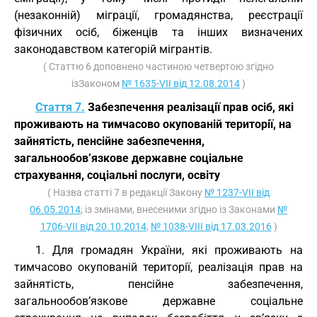
(незаконній) міграції, громадянства, реєстрації
фізичних осіб, біженців та інших визначених
законодавством категорій мігрантів.
( Статтю 6 доповнено частиною четвертою згідно
ізЗаконом
№ 1635-VII від 12.08.2014
)
Стаття 7.
Забезпечення реалізації прав осіб, які
проживають на тимчасово окупованій території, на
зайнятість, пенсійне забезпечення,
загальнообов’язкове державне соціальне
страхування, соціальні послуги, освіту
( Назва статті 7 в редакції Закону
№ 1237-VII від
06.05.2014
; із змінами, внесеними згідно із Законами
№
1706-VII від 20.10.2014
,
№ 1038-VIII від 17.03.2016
)
1. Для громадян України, які проживають на
тимчасово окупованій території, реалізація прав на
зайнятість, пенсійне забезпечення,
загальнообов’язкове державне соціальне