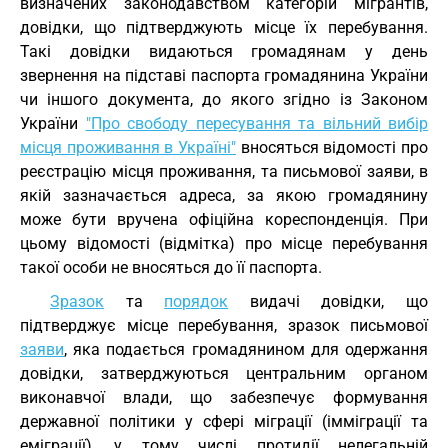
визначених законодавством категорій мігрантів,
довідки, що підтверджують місце їх перебування.
Такі довідки видаються громадянам у день
звернення на підставі паспорта громадянина України
чи іншого документа, до якого згідно із Законом
України
"Про свободу пересування та вільний вибір
місця проживання в Україні"
вносяться відомості про
реєстрацію місця проживання, та письмової заяви, в
якій зазначається адреса, за якою громадянину
може бути вручена офіційна кореспонденція. При
цьому відомості (відмітка) про місце перебування
такої особи не вносяться до її паспорта.
Зразок
та
порядок
видачі довідки, що
підтверджує місце перебування, зразок письмової
заяви
, яка подається громадянином для одержання
довідки, затверджуються центральним органом
виконавчої влади, що забезпечує формування
державної політики у сфері міграції (імміграції та
еміграції), у тому числі протидії нелегальній