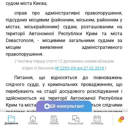
судом міста Києва;
справ про адміністративні правопорушення,
підсудних місцевим (районним, міським, районним у
містах, міськрайонним) судам, розташованим на
території Автономної Республіки Крим та міста
Севастополя, - місцевими загальними судами за
місцем виявлення адміністративного
правопорушення.
( Частину першу статті 12 доповнено новим абзацом
згідно із Законом
№ 2293-VIII від 27.02.2018
)
Питання, що відносяться до повноважень
слідчого судді, у кримінальних провадженнях, що
перебувають на стадії досудового розслідування і
здійснюються на території Автономної Республіки
Крим та міста Севастополя, розглядаються слідчими
ШІ-консультант
суддями районних судів міста Києва, визначеними
Апеляційним судом міста Києва.
0
Документи
Головна
Новини
Консультації
Календар
Сервіси