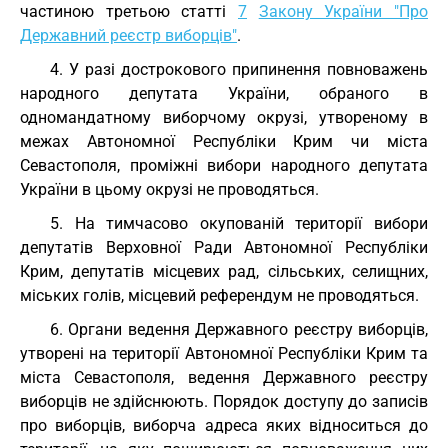
частиною третьою статті
7
Закону України "Про
Державний реєстр виборців"
.
4. У разі дострокового припинення повноважень
народного депутата України, обраного в
одномандатному виборчому окрузі, утвореному в
межах Автономної Республіки Крим чи міста
Севастополя, проміжні вибори народного депутата
України в цьому окрузі не проводяться.
5. На тимчасово окупованій території вибори
депутатів Верховної Ради Автономної Республіки
Крим, депутатів місцевих рад, сільських, селищних,
міських голів, місцевий референдум не проводяться.
6. Органи ведення Державного реєстру виборців,
утворені на території Автономної Республіки Крим та
міста Севастополя, ведення Державного реєстру
виборців не здійснюють. Порядок доступу до записів
про виборців, виборча адреса яких відноситься до