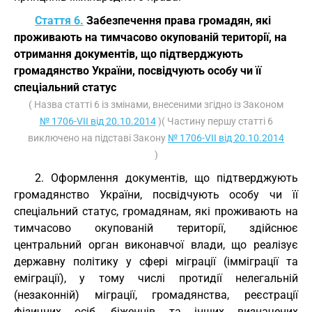
Стаття 6.
Забезпечення права громадян, які
проживають на тимчасово окупованій території, на
отримання документів, що підтверджують
громадянство України, посвідчують особу чи її
спеціальний статус
( Назва статті 6 із змінами, внесеними згідно із Законом
№ 1706-VII від 20.10.2014
)( Частину першу статті 6
виключено на підставі Закону
№ 1706-VII від 20.10.2014
)
2. Оформлення документів, що підтверджують
громадянство України, посвідчують особу чи її
спеціальний статус, громадянам, які проживають на
тимчасово окупованій території, здійснює
центральний орган виконавчої влади, що реалізує
державну політику у сфері міграції (імміграції та
еміграції), у тому числі протидії нелегальній
(незаконній) міграції, громадянства, реєстрації
фізичних осіб, біженців та інших визначених