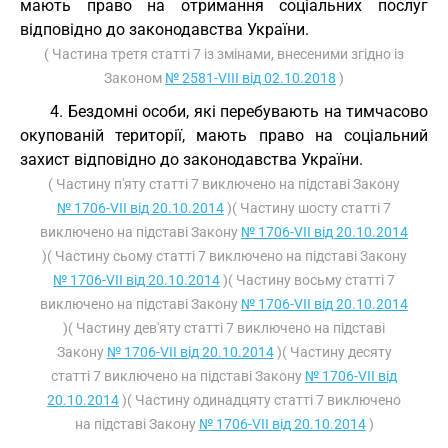
мають право на отримання соціальних послуг
відповідно до законодавства України.
( Частина третя статті 7 із змінами, внесеними згідно із
Законом
№ 2581-VIII від 02.10.2018
)
4. Бездомні особи, які перебувають на тимчасово
окупованій території, мають право на соціальний
захист відповідно до законодавства України.
( Частину п'яту статті 7 виключено на підставі Закону
№ 1706-VII від 20.10.2014
)( Частину шосту статті 7
виключено на підставі Закону
№ 1706-VII від 20.10.2014
)( Частину сьому статті 7 виключено на підставі Закону
№ 1706-VII від 20.10.2014
)( Частину восьму статті 7
виключено на підставі Закону
№ 1706-VII від 20.10.2014
)( Частину дев'яту статті 7 виключено на підставі
Закону
№ 1706-VII від 20.10.2014
)( Частину десяту
статті 7 виключено на підставі Закону
№ 1706-VII від
20.10.2014
)( Частину одинадцяту статті 7 виключено
на підставі Закону
№ 1706-VII від 20.10.2014
)