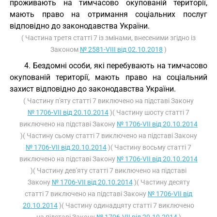
проживають на тимчасово окупованій території,
мають право на отримання соціальних послуг
відповідно до законодавства України.
( Частина третя статті 7 із змінами, внесеними згідно із
Законом
№ 2581-VIII від 02.10.2018
)
4. Бездомні особи, які перебувають на тимчасово
окупованій території, мають право на соціальний
захист відповідно до законодавства України.
( Частину п'яту статті 7 виключено на підставі Закону
№ 1706-VII від 20.10.2014
)( Частину шосту статті 7
виключено на підставі Закону
№ 1706-VII від 20.10.2014
)( Частину сьому статті 7 виключено на підставі Закону
№ 1706-VII від 20.10.2014
)( Частину восьму статті 7
виключено на підставі Закону
№ 1706-VII від 20.10.2014
)( Частину дев'яту статті 7 виключено на підставі
Закону
№ 1706-VII від 20.10.2014
)( Частину десяту
статті 7 виключено на підставі Закону
№ 1706-VII від
20.10.2014
)( Частину одинадцяту статті 7 виключено