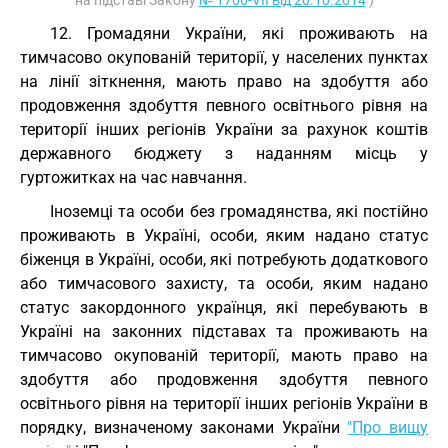
на підставі Закону
№ 1706-VII від 20.10.2014
)
12. Громадяни України, які проживають на
тимчасово окупованій території, у населених пунктах
на лінії зіткнення, мають право на здобуття або
продовження здобуття певного освітнього рівня на
території інших регіонів України за рахунок коштів
державного бюджету з наданням місць у
гуртожитках на час навчання.
Іноземці та особи без громадянства, які постійно
проживають в Україні, особи, яким надано статус
біженця в Україні, особи, які потребують додаткового
або тимчасового захисту, та особи, яким надано
статус закордонного українця, які перебувають в
Україні на законних підставах та проживають на
тимчасово окупованій території, мають право на
здобуття або продовження здобуття певного
освітнього рівня на території інших регіонів України в
порядку, визначеному законами України
"Про вищу