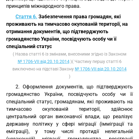
принципів міжнародного права.
Стаття 6.
Забезпечення права громадян, які
проживають на тимчасово окупованій території, на
отримання документів, що підтверджують
громадянство України, посвідчують особу чи її
спеціальний статус
( Назва статті 6 із змінами, внесеними згідно із Законом
№ 1706-VII від 20.10.2014
)( Частину першу статті 6
виключено на підставі Закону
№ 1706-VII від 20.10.2014
)
2. Оформлення документів, що підтверджують
громадянство України, посвідчують особу чи її
спеціальний статус, громадянам, які проживають на
тимчасово окупованій території, здійснює
центральний орган виконавчої влади, що реалізує
державну політику у сфері міграції (імміграції та
еміграції), у тому числі протидії нелегальній
(незаконній) міграції, громадянства, реєстрації