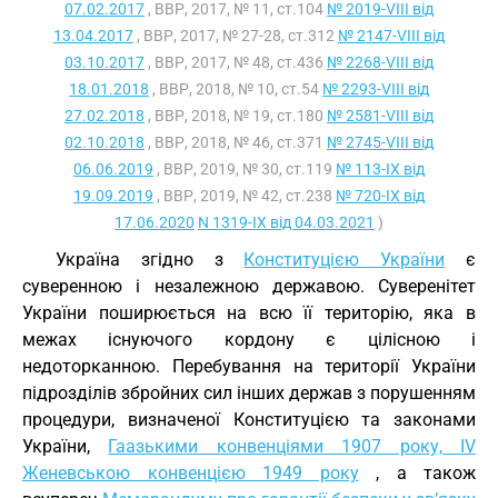
07.02.2017
, ВВР, 2017, № 11, ст.104
№ 2019-VIII від
13.04.2017
, ВВР, 2017, № 27-28, ст.312
№ 2147-VIII від
03.10.2017
, ВВР, 2017, № 48, ст.436
№ 2268-VIII від
18.01.2018
, ВВР, 2018, № 10, ст.54
№ 2293-VIII від
27.02.2018
, ВВР, 2018, № 19, ст.180
№ 2581-VIII від
02.10.2018
, ВВР, 2018, № 46, ст.371
№ 2745-VIII від
06.06.2019
, ВВР, 2019, № 30, ст.119
№ 113-IX від
19.09.2019
, ВВР, 2019, № 42, ст.238
№ 720-IX від
17.06.2020
N 1319-IX від 04.03.2021
)
Україна згідно з
Конституцією України
є
суверенною і незалежною державою. Суверенітет
України поширюється на всю її територію, яка в
межах існуючого кордону є цілісною і
недоторканною. Перебування на території України
підрозділів збройних сил інших держав з порушенням
процедури, визначеної Конституцією та законами
України,
Гаазькими конвенціями 1907 року, IV
Женевською конвенцією 1949 року
, а також