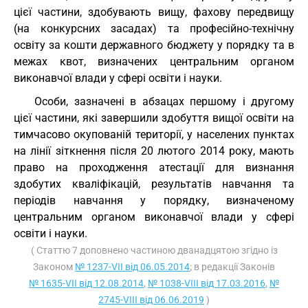
цієї частини, здобувають вищу, фахову передвищу
(на конкурсних засадах) та професійно-технічну
освіту за кошти державного бюджету у порядку та в
межах квот, визначених центральним органом
виконавчої влади у сфері освіти і науки.
Особи, зазначені в абзацах першому і другому
цієї частини, які завершили здобуття вищої освіти на
тимчасово окупованій території, у населених пунктах
на лінії зіткнення після 20 лютого 2014 року, мають
право на проходження атестації для визнання
здобутих кваліфікацій, результатів навчання та
періодів навчання у порядку, визначеному
центральним органом виконавчої влади у сфері
освіти і науки.
( Статтю 7 доповнено частиною дванадцятою згідно із
Законом
№ 1237-VII від 06.05.2014
; в редакції Законів
№ 1635-VII від 12.08.2014
,
№ 1038-VIII від 17.03.2016
,
№
2745-VIII від 06.06.2019
)