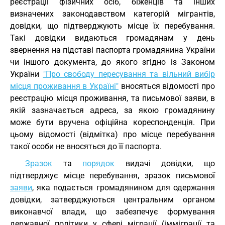
реєстрації фізичних осіб, біженців та інших
визначених законодавством категорій мігрантів,
довідки, що підтверджують місце їх перебування.
Такі довідки видаються громадянам у день
звернення на підставі паспорта громадянина України
чи іншого документа, до якого згідно із Законом
України
"Про свободу пересування та вільний вибір
місця проживання в Україні"
вносяться відомості про
реєстрацію місця проживання, та письмової заяви, в
якій зазначається адреса, за якою громадянину
може бути вручена офіційна кореспонденція. При
цьому відомості (відмітка) про місце перебування
такої особи не вносяться до її паспорта.
Зразок
та
порядок
видачі довідки, що
підтверджує місце перебування, зразок письмової
заяви
, яка подається громадянином для одержання
довідки, затверджуються центральним органом
виконавчої влади, що забезпечує формування
державної політики у сфері міграції (імміграції та