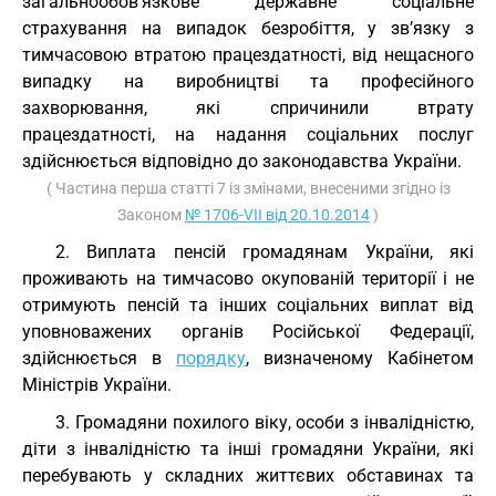
загальнообов’язкове державне соціальне
страхування на випадок безробіття, у зв’язку з
тимчасовою втратою працездатності, від нещасного
випадку на виробництві та професійного
захворювання, які спричинили втрату
працездатності, на надання соціальних послуг
здійснюється відповідно до законодавства України.
( Частина перша статті 7 із змінами, внесеними згідно із
Законом
№ 1706-VII від 20.10.2014
)
2. Виплата пенсій громадянам України, які
проживають на тимчасово окупованій території і не
отримують пенсій та інших соціальних виплат від
уповноважених органів Російської Федерації,
здійснюється в
порядку
, визначеному Кабінетом
Міністрів України.
3. Громадяни похилого віку, особи з інвалідністю,
діти з інвалідністю та інші громадяни України, які
перебувають у складних життєвих обставинах та