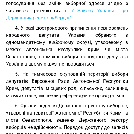
голосування без зміни виборчої адреси згідно з
частиною третьою статті
7
Закону України "Про
Державний реєстр виборців"
.
4. У разі дострокового припинення повноважень
народного депутата України, обраного в
одномандатному виборчому окрузі, утвореному в
межах Автономної Республіки Крим чи міста
Севастополя, проміжні вибори народного депутата
України в цьому окрузі не проводяться.
5. На тимчасово окупованій території вибори
депутатів Верховної Ради Автономної Республіки
Крим, депутатів місцевих рад, сільських, селищних,
міських голів, місцевий референдум не проводяться.
6. Органи ведення Державного реєстру виборців,
утворені на території Автономної Республіки Крим та
міста Севастополя, ведення Державного реєстру
виборців не здійснюють. Порядок доступу до записів