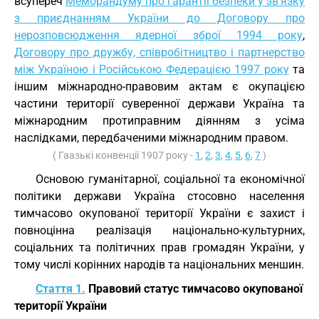
всупереч
Меморандуму про гарантії безпеки у зв’язку
з приєднанням України до Договору про
нерозповсюдження ядерної зброї 1994 року
,
Договору про дружбу, співробітництво і партнерство
між Україною і Російською Федерацією 1997 року
та
іншим міжнародно-правовим актам є окупацією
частини території суверенної держави Україна та
міжнародним протиправним діянням з усіма
наслідками, передбаченими міжнародним правом.
( Гаазькі конвенції 1907 року -
1
,
2
,
3
,
4
,
5
,
6
,
7
)
Основою гуманітарної, соціальної та економічної
політики держави Україна стосовно населення
тимчасово окупованої території України є захист і
повноцінна реалізація національно-культурних,
соціальних та політичних прав громадян України, у
тому числі корінних народів та національних меншин.
Стаття 1.
Правовий статус тимчасово окупованої
території України