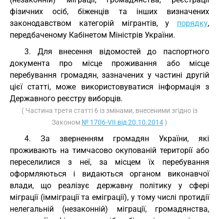
фізичних осіб, біженців та інших визначених
законодавством категорій мігрантів, у
порядку
,
передбаченому Кабінетом Міністрів України.
3. Для внесення відомостей до паспортного
документа про місце проживання або місце
перебування громадян, зазначених у частині другій
цієї статті, може використовуватися інформація з
Державного реєстру виборців.
( Частина третя статті 6 із змінами, внесеними згідно із
Законом
№ 1706-VII від 20.10.2014
)
4. За зверненням громадян України, які
проживають на тимчасово окупованій території або
переселилися з неї, за місцем їх перебування
оформляються і видаються органом виконавчої
влади, що реалізує державну політику у сфері
міграції (імміграції та еміграції), у тому числі протидії
нелегальній (незаконній) міграції, громадянства,