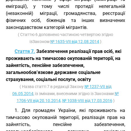
еміграції), у тому числі протидії нелегальній
(незаконній) міграції, громадянства, реєстрації
фізичних осіб, біженців та інших визначених
законодавством категорій мігрантів.
( Статтю 6 доповнено частиною четвертою згідно
ізЗаконом
№ 1635-VII від 12.08.2014
)
Стаття 7.
Забезпечення реалізації прав осіб, які
проживають на тимчасово окупованій території, на
зайнятість, пенсійне забезпечення,
загальнообов’язкове державне соціальне
страхування, соціальні послуги, освіту
( Назва статті 7 в редакції Закону
№ 1237-VII від
06.05.2014
; із змінами, внесеними згідно із Законами
№
1706-VII від 20.10.2014
,
№ 1038-VIII від 17.03.2016
)
1. Для громадян України, які проживають на
тимчасово окупованій території, реалізація прав на
зайнятість, пенсійне забезпечення,