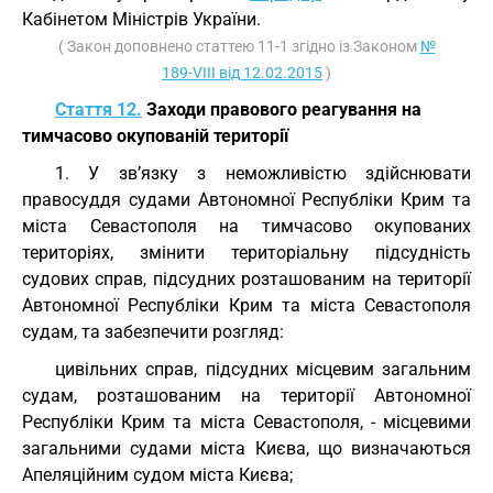
Кабінетом Міністрів України.
( Закон доповнено статтею 11-1 згідно із Законом
№
189-VIII від 12.02.2015
)
Стаття 12.
Заходи правового реагування на
тимчасово окупованій території
1. У зв’язку з неможливістю здійснювати
правосуддя судами Автономної Республіки Крим та
міста Севастополя на тимчасово окупованих
територіях, змінити територіальну підсудність
судових справ, підсудних розташованим на території
Автономної Республіки Крим та міста Севастополя
судам, та забезпечити розгляд:
цивільних справ, підсудних місцевим загальним
судам, розташованим на території Автономної
Республіки Крим та міста Севастополя, - місцевими
загальними судами міста Києва, що визначаються
Апеляційним судом міста Києва;