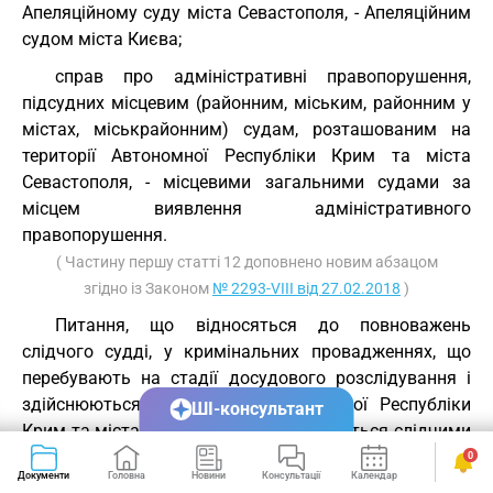
Апеляційному суду міста Севастополя, - Апеляційним
судом міста Києва;
справ про адміністративні правопорушення,
підсудних місцевим (районним, міським, районним у
містах, міськрайонним) судам, розташованим на
території Автономної Республіки Крим та міста
Севастополя, - місцевими загальними судами за
місцем виявлення адміністративного
правопорушення.
( Частину першу статті 12 доповнено новим абзацом
згідно із Законом
№ 2293-VIII від 27.02.2018
)
Питання, що відносяться до повноважень
слідчого судді, у кримінальних провадженнях, що
перебувають на стадії досудового розслідування і
здійснюються на території Автономної Республіки
ШІ-консультант
Крим та міста Севастополя, розглядаються слідчими
суддями районних судів міста Києва, визначеними
0
Документи
Головна
Новини
Консультації
Календар
Сервіси
Апеляційним судом міста Києва.