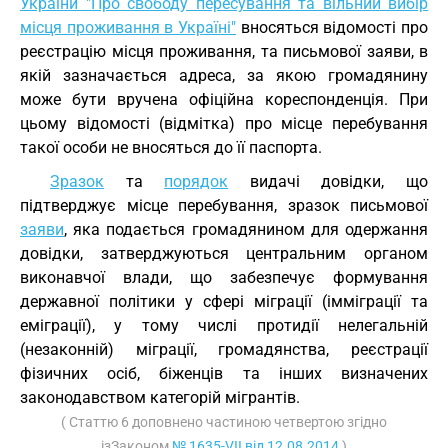
України "Про свободу пересування та вільний вибір
місця проживання в Україні"
вносяться відомості про
реєстрацію місця проживання, та письмової заяви, в
якій зазначається адреса, за якою громадянину
може бути вручена офіційна кореспонденція. При
цьому відомості (відмітка) про місце перебування
такої особи не вносяться до її паспорта.
Зразок
та
порядок
видачі довідки, що
підтверджує місце перебування, зразок письмової
заяви
, яка подається громадянином для одержання
довідки, затверджуються центральним органом
виконавчої влади, що забезпечує формування
державної політики у сфері міграції (імміграції та
еміграції), у тому числі протидії нелегальній
(незаконній) міграції, громадянства, реєстрації
фізичних осіб, біженців та інших визначених
законодавством категорій мігрантів.
( Статтю 6 доповнено частиною четвертою згідно
ізЗаконом
№ 1635-VII від 12.08.2014
)