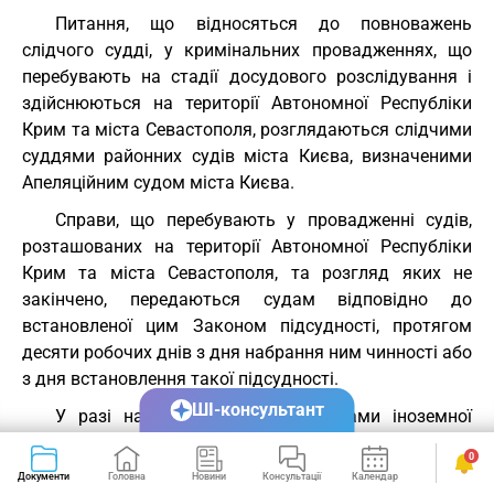
Питання, що відносяться до повноважень
слідчого судді, у кримінальних провадженнях, що
перебувають на стадії досудового розслідування і
здійснюються на території Автономної Республіки
Крим та міста Севастополя, розглядаються слідчими
суддями районних судів міста Києва, визначеними
Апеляційним судом міста Києва.
Справи, що перебувають у провадженні судів,
розташованих на території Автономної Республіки
Крим та міста Севастополя, та розгляд яких не
закінчено, передаються судам відповідно до
встановленої цим Законом підсудності, протягом
десяти робочих днів з дня набрання ним чинності або
з дня встановлення такої підсудності.
ШІ-консультант
У разі нанесення шкоди суб'єктами іноземної
держави нерезидентами підсудність встановлюється
0
за місцем нанесення шкоди з урахуванням правил
Документи
Головна
Новини
Консультації
Календар
Сервіси