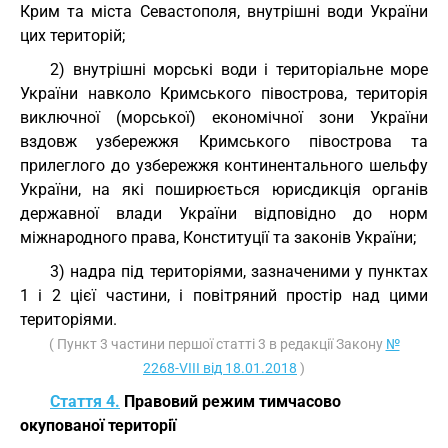
Крим та міста Севастополя, внутрішні води України
цих територій;
2) внутрішні морські води і територіальне море
України навколо Кримського півострова, територія
виключної (морської) економічної зони України
вздовж узбережжя Кримського півострова та
прилеглого до узбережжя континентального шельфу
України, на які поширюється юрисдикція органів
державної влади України відповідно до норм
міжнародного права, Конституції та законів України;
3) надра під територіями, зазначеними у пунктах
1 і 2 цієї частини, і повітряний простір над цими
територіями.
( Пункт 3 частини першої статті 3 в редакції Закону
№
2268-VIII від 18.01.2018
)
Стаття 4.
Правовий режим тимчасово
окупованої території