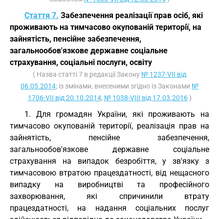
Стаття 7.
Забезпечення реалізації прав осіб, які
проживають на тимчасово окупованій території, на
зайнятість, пенсійне забезпечення,
загальнообов'язкове державне соціальне
страхування, соціальні послуги, освіту
( Назва статті 7 в редакції Закону
№ 1237-VII від
06.05.2014
; із змінами, внесеними згідно із Законами
№
1706-VII від 20.10.2014
,
№ 1038-VIII від 17.03.2016
)
1. Для громадян України, які проживають на
тимчасово окупованій території, реалізація прав на
зайнятість, пенсійне забезпечення,
загальнообов'язкове державне соціальне
страхування на випадок безробіття, у зв'язку з
тимчасовою втратою працездатності, від нещасного
випадку на виробництві та професійного
захворювання, які спричинили втрату
працездатності, на надання соціальних послуг