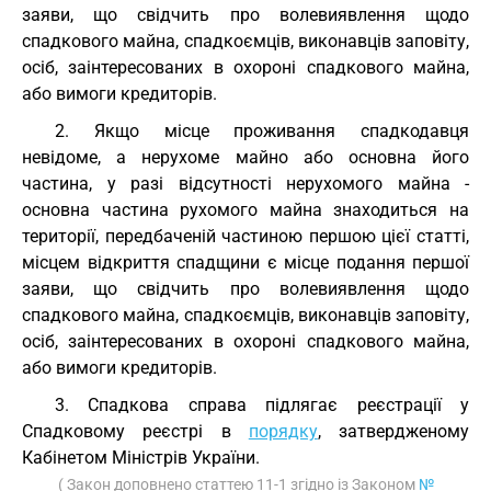
заяви, що свідчить про волевиявлення щодо
спадкового майна, спадкоємців, виконавців заповіту,
осіб, заінтересованих в охороні спадкового майна,
або вимоги кредиторів.
2. Якщо місце проживання спадкодавця
невідоме, а нерухоме майно або основна його
частина, у разі відсутності нерухомого майна -
основна частина рухомого майна знаходиться на
території, передбаченій частиною першою цієї статті,
місцем відкриття спадщини є місце подання першої
заяви, що свідчить про волевиявлення щодо
спадкового майна, спадкоємців, виконавців заповіту,
осіб, заінтересованих в охороні спадкового майна,
або вимоги кредиторів.
3. Спадкова справа підлягає реєстрації у
Спадковому реєстрі в
порядку
, затвердженому
Кабінетом Міністрів України.
( Закон доповнено статтею 11-1 згідно із Законом
№