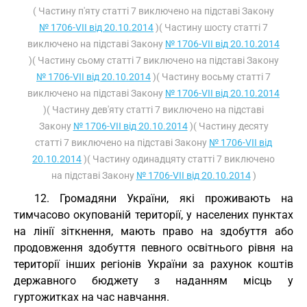
( Частину п'яту статті 7 виключено на підставі Закону
№ 1706-VII від 20.10.2014
)( Частину шосту статті 7
виключено на підставі Закону
№ 1706-VII від 20.10.2014
)( Частину сьому статті 7 виключено на підставі Закону
№ 1706-VII від 20.10.2014
)( Частину восьму статті 7
виключено на підставі Закону
№ 1706-VII від 20.10.2014
)( Частину дев'яту статті 7 виключено на підставі
Закону
№ 1706-VII від 20.10.2014
)( Частину десяту
статті 7 виключено на підставі Закону
№ 1706-VII від
20.10.2014
)( Частину одинадцяту статті 7 виключено
на підставі Закону
№ 1706-VII від 20.10.2014
)
12. Громадяни України, які проживають на
тимчасово окупованій території, у населених пунктах
на лінії зіткнення, мають право на здобуття або
продовження здобуття певного освітнього рівня на
території інших регіонів України за рахунок коштів
державного бюджету з наданням місць у
гуртожитках на час навчання.