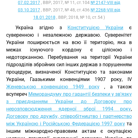
07.02.2017
, ВВР, 2017, № 11, ст.104
№ 2147-VIII від
03.10.2017
, ВВР, 2017, № 48, ст.436
№ 2268-VIII від
18.01.2018
, ВВР, 2018, № 10, ст.54 )
Україна згідно з
Конституцією України
є
суверенною і незалежною державою. Суверенітет
України поширюється на всю її територію, яка в
межах існуючого кордону є цілісною і
недоторканною. Перебування на території України
підрозділів збройних сил інших держав з порушенням
процедури, визначеної Конституцією та законами
України, Гаазькими конвенціями 1907 року, IV
Женевською конвенцією 1949 року
, а також
всупереч
Меморандуму про гарантії безпеки у зв'язку
з приєднанням України до Договору про
нерозповсюдження ядерної зброї 1994 року
,
Договору про дружбу, співробітництво і партнерство
між Україною і Російською Федерацією 1997 року
та
іншим міжнародно-правовим актам є окупацією