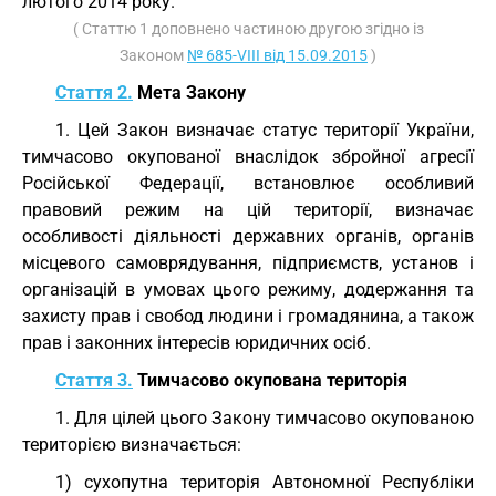
лютого 2014 року.
( Статтю 1 доповнено частиною другою згідно із
Законом
№ 685-VIII від 15.09.2015
)
Стаття 2.
Мета Закону
1. Цей Закон визначає статус території України,
тимчасово окупованої внаслідок збройної агресії
Російської Федерації, встановлює особливий
правовий режим на цій території, визначає
особливості діяльності державних органів, органів
місцевого самоврядування, підприємств, установ і
організацій в умовах цього режиму, додержання та
захисту прав і свобод людини і громадянина, а також
прав і законних інтересів юридичних осіб.
Стаття 3.
Тимчасово окупована територія
1. Для цілей цього Закону тимчасово окупованою
територією визначається:
1) сухопутна територія Автономної Республіки