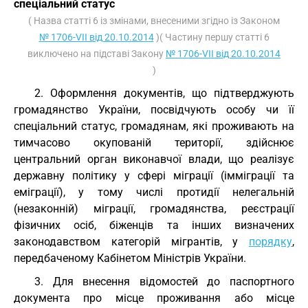
спеціальний статус
( Назва статті 6 із змінами, внесеними згідно із Законом
№ 1706-VII від 20.10.2014
)( Частину першу статті 6
виключено на підставі Закону
№ 1706-VII від 20.10.2014
)
2. Оформлення документів, що підтверджують
громадянство України, посвідчують особу чи її
спеціальний статус, громадянам, які проживають на
тимчасово окупованій території, здійснює
центральний орган виконавчої влади, що реалізує
державну політику у сфері міграції (імміграції та
еміграції), у тому числі протидії нелегальній
(незаконній) міграції, громадянства, реєстрації
фізичних осіб, біженців та інших визначених
законодавством категорій мігрантів, у
порядку
,
передбаченому Кабінетом Міністрів України.
3. Для внесення відомостей до паспортного
документа про місце проживання або місце