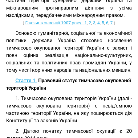
частини території суверенної держави Україна та
міжнародним протиправним діянням з усіма
наслідками, передбаченими міжнародним правом.
(
Гаазькі конвенції 1907 року - 1
,
2
,
3
,
4
,
5
,
6
,
7
)
Основою гуманітарної, соціальної та економічної
політики держави Україна стосовно населення
тимчасово окупованої території України є захист і
повн
о
цінна реалізація національно-культурних,
соціальних та політичних прав громадян України, у
тому числі корінних народів та національних меншин.
Стаття 1.
Правовий статус тимчасово окупованої
території України
1. Тимчасово окупована територія України (далі -
тимчасово окупована територія) є невід'ємною
частиною території України, на яку поширюється дія
Конституції та законів України.
2. Датою початку тимчасової окупації є 20