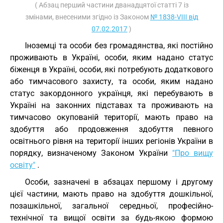
( Абзац перший частини дванадцятої статті 7 із
змінами, внесеними згідно із Законом
№ 1838-VIII від
07.02.2017
)
Іноземці та особи без громадянства, які постійно
проживають в Україні, особи, яким надано статус
біженця в Україні, особи, які потребують додаткового
або тимчасового захисту, та особи, яким надано
статус закордонного українця, які перебувають в
Україні на законних підставах та проживають на
тимчасово окупованій території, мають право на
здобуття або продовження здобуття певного
освітнього рівня на території інших регіонів України в
порядку, визначеному Законом України
"Про вищу
освіту"
.
Особи, зазначені в абзацах першому і другому
цієї частини, мають право на здобуття дошкільної,
позашкільної, загальної середньої, професійно-
технічної та вищої освіти за будь-якою формою