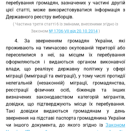
перебування громадян, зазначених у частині другій
цієї статті, може використовуватися інформація з
Державного реєстру виборців.
( Частина третя статті 6 із змінами, внесеними згідно із
Законом
№ 1706-VII від 20.10.2014
)
4. За зверненням громадян України, які
проживають на тимчасово окупованій території або
переселилися з неї, за місцем їх перебування
оформляються і видаються органом виконавчої
влади, що реалізує державну політику у сфері
міграції (імміграції та еміграції), у тому числі протидії
нелегальній (незаконній) міграції, громадянства,
реєстрації фізичних осіб, біженців та інших
визначених законодавством категорій мігрантів,
довідки, що підтверджують місце їх перебування.
Такі довідки видаються громадянам у день
звернення на підставі паспорта громадянина України
чи іншого документа, до якого згідно із
Законом