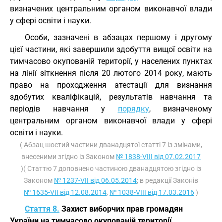
визначених центральним органом виконавчої влади
у сфері освіти і науки.
Особи, зазначені в абзацах першому і другому
цієї частини, які завершили здобуття вищої освіти на
тимчасово окупованій території, у населених пунктах
на лінії зіткнення після 20 лютого 2014 року, мають
право на проходження атестації для визнання
здобутих кваліфікацій, результатів навчання та
періодів навчання у
порядку
, визначеному
центральним органом виконавчої влади у сфері
освіти і науки.
( Абзац шостий частини дванадцятої статті 7 із змінами,
внесеними згідно із Законом
№ 1838-VIII від 07.02.2017
)( Статтю 7 доповнено частиною дванадцятою згідно із
Законом
№ 1237-VII від 06.05.2014
; в редакції Законів
№ 1635-VII від 12.08.2014
,
№ 1038-VIII від 17.03.2016
)
Стаття 8.
Захист виборчих прав громадян
України на тимчасово окупованій території