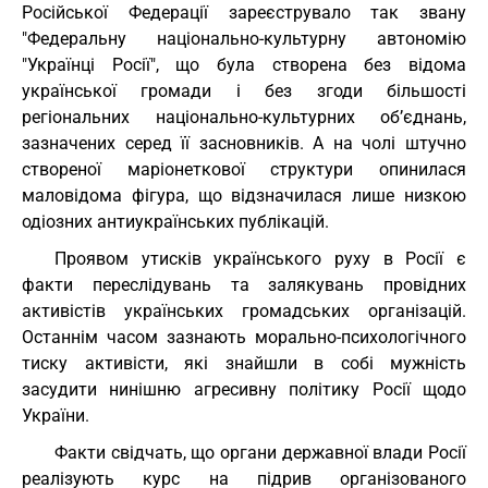
Російської Федерації зареєструвало так звану
"Федеральну національно-культурну автономію
"Українці Росії", що була створена без відома
української громади і без згоди більшості
регіональних національно-культурних об’єднань,
зазначених серед її засновників. А на чолі штучно
створеної маріонеткової структури опинилася
маловідома фігура, що відзначилася лише низкою
одіозних антиукраїнських публікацій.
Проявом утисків українського руху в Росії є
факти переслідувань та залякувань провідних
активістів українських громадських організацій.
Останнім часом зазнають морально-психологічного
тиску активісти, які знайшли в собі мужність
засудити нинішню агресивну політику Росії щодо
України.
Факти свідчать, що органи державної влади Росії
реалізують курс на підрив організованого