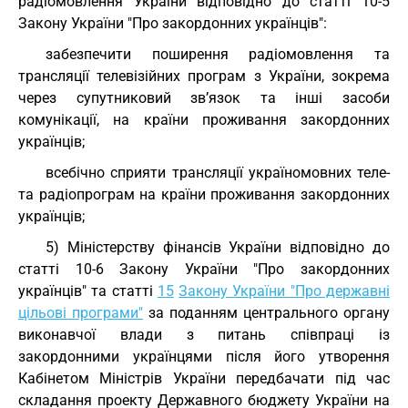
радіомовлення України відповідно до статті 10-5
Закону України "Про закордонних українців":
забезпечити поширення радіомовлення та
трансляції телевізійних програм з України, зокрема
через супутниковий зв’язок та інші засоби
комунікації, на країни проживання закордонних
українців;
всебічно сприяти трансляції україномовних теле-
та радіопрограм на країни проживання закордонних
українців;
5) Міністерству фінансів України відповідно до
статті 10-6 Закону України "Про закордонних
українців" та статті
15
Закону України "Про державні
цільові програми"
за поданням центрального органу
виконавчої влади з питань співпраці із
закордонними українцями після його утворення
Кабінетом Міністрів України передбачати під час
складання проекту Державного бюджету України на