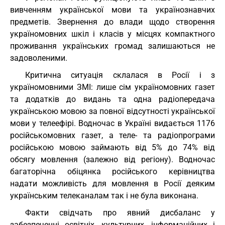
вивченням української мови та українознавчих
предметів. Звернення до влади щодо створення
україномовних шкіл і класів у місцях компактного
проживання українських громад залишаються не
задоволеними.
Критична ситуація склалася в Росії і з
україномовними ЗМІ: лише сім україномовних газет
та додатків до видань та одна радіопередача
українською мовою за повної відсутності української
мови у телеефірі. Водночас в Україні видається 1176
російськомовних газет, а теле- та радіопрограми
російською мовою займають від 5% до 74% від
обсягу мовлення (залежно від регіону). Водночас
багаторічна обіцянка російського керівництва
надати можливість для мовлення в Росії деяким
українським телеканалам так і не була виконана.
Факти свідчать про явний дисбаланс у
забезпеченні освітніх, культурних, інформаційних і