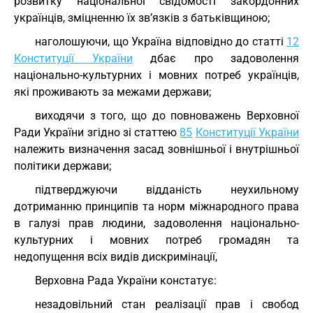
розвитку національної свідомості закордонних
українців, зміцненню їх зв’язків з батьківщиною;
наголошуючи, що Україна відповідно до статті
12
Конституції України
дбає про задоволення
національно-культурних і мовних потреб українців,
які проживають за межами держави;
виходячи з того, що до повноважень Верховної
Ради України згідно зі статтею
85
Конституції України
належить визначення засад зовнішньої і внутрішньої
політики держави;
підтверджуючи відданість неухильному
дотриманню принципів та норм міжнародного права
в галузі прав людини, задоволення національно-
культурних і мовних потреб громадян та
недопущення всіх видів дискримінації,
Верховна Рада України констатує:
незадовільний стан реалізації прав і свобод