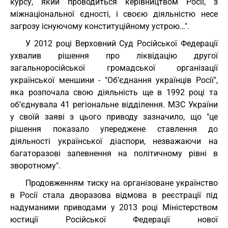
курсу, який проводиться керівництвом Росії, з
міжнаціональної єдності, і своєю діяльністю несе
загрозу існуючому конституційному устрою…".
У 2012 році Верховний Суд Російської Федерації
ухвалив рішення про ліквідацію другої
загальноросійської громадської організації
української меншини - "Об’єднання українців Росії",
яка розпочала свою діяльність ще в 1992 році та
об’єднувала 41 регіональне відділення. МЗС України
у своїй заяві з цього приводу зазначило, що "це
рішення показало упереджене ставлення до
діяльності української діаспори, незважаючи на
багаторазові запевнення на політичному рівні в
зворотному".
Продовженням тиску на організоване українство
в Росії стала дворазова відмова в реєстрації під
надуманими приводами у 2013 році Міністерством
юстиції Російської Федерації нової