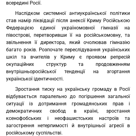
всередині Росії.
Наслідком системної антиукраїнської політики
став намір ліквідації після анексії Криму Російською
Федерацією єдиної україномовної гімназії на
півострові, перетворивши її на російськомовну, та
звільнення її директора, який очолював гімназію
багато років. Розпочате переслідування українських
шкіл та вчителів у Криму є проявом репресій
окупаційних структур та продовженням
внутрішньоросійської тенденції на згортання
української ідентичності.
Зростання тиску на українську громаду в Росії
відбувається паралельно до погіршення загальної
ситуації із дотримання громадянських прав і
демократичних свобод в країні, зростання
ксенофобських і неофашистських настроїв та
загострення нетерпимості й внутрішньої агресії в
російському суспільстві.