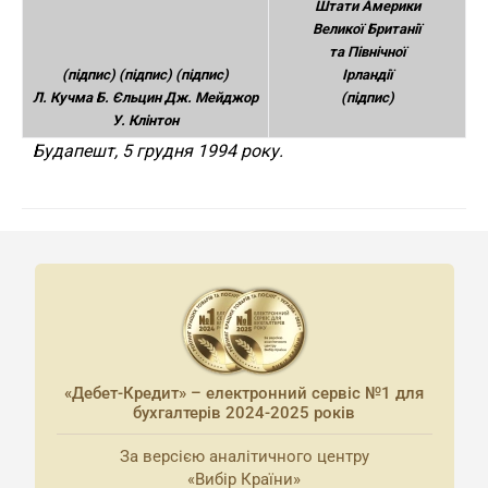
Штати Америки
Великої Британії
та Північної
(підпис) (підпис) (підпис)
Ірландії
Л. Кучма Б. Єльцин Дж. Мейджор
(підпис)
У. Клінтон
Будапешт, 5 грудня 1994 року.
«Дебет-Кредит» – електронний сервіс №1 для
бухгалтерів 2024-2025 років
За версією аналітичного центру
«Вибір Країни»