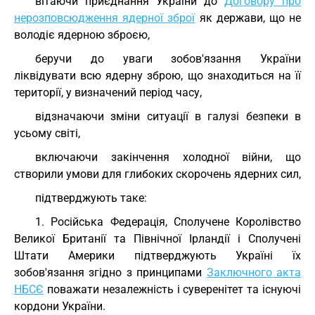
вітаючи приєднання України до
Договору про
нерозповсюдження ядерної зброї
як держави, що не
володіє ядерною зброєю,
беручи до уваги зобов'язання України
ліквідувати всю ядерну зброю, що знаходиться на її
території, у визначений період часу,
відзначаючи зміни ситуації в галузі безпеки в
усьому світі,
включаючи закінчення холодної війни, що
створили умови для глибоких скорочень ядерних сил,
підтверджують таке:
1. Російська Федерація, Сполучене Королівство
Великої Британії та Північної Ірландії і Сполучені
Штати Америки підтверджують Україні їх
зобов'язання згідно з принципами
Заключного акта
НБСЄ
поважати незалежність і суверенітет та існуючі
кордони України.