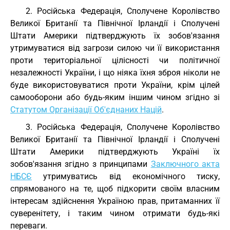
2. Російська Федерація, Сполучене Королівство
Великої Британії та Північної Ірландії і Сполучені
Штати Америки підтверджують їх зобов'язання
утримуватися від загрози силою чи її використання
проти територіальної цілісності чи політичної
незалежності України, і що ніяка їхня зброя ніколи не
буде використовуватися проти України, крім цілей
самооборони або будь-яким іншим чином згідно зі
Статутом Організації Об'єднаних Націй
.
3. Російська Федерація, Сполучене Королівство
Великої Британії та Північної Ірландії і Сполучені
Штати Америки підтверджують Україні їх
зобов'язання згідно з принципами
Заключного акта
НБСЄ
утримуватись від економічного тиску,
спрямованого на те, щоб підкорити своїм власним
інтересам здійснення Україною прав, притаманних її
суверенітету, і таким чином отримати будь-які
переваги.