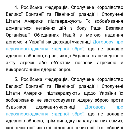
4. Російська Федерація, Сполучене Королівство
Великої Британії та Північної Ірландії і Сполучені
Штати Америки підтверджують їх зобов'язання
домагатися негайних дій з боку Ради Безпеки
Організації Об'єднаних Націй з метою надання
допомоги Україні як державі-учасниці
Договору про
нерозповсюдження ядерної зброї
, що не володіє
ядерною зброєю, в разі, якщо Україна стане жертвою
акту агресії або об'єктом погрози агресією з
використанням ядерної зброї.
5. Російська Федерація, Сполучене Королівство
Великої Британії та Північної Ірландії і Сполучені
Штати Америки підтверджують щодо України їх
зобов'язання не застосовувати ядерну зброю проти
будь-якої держави-учасниці
Договору про
нерозповсюдження ядерної зброї
, що не володіє
ядерною зброєю, крім випадку нападу на них самих,
їхні території чи їхні підопічні території, їхні збройні