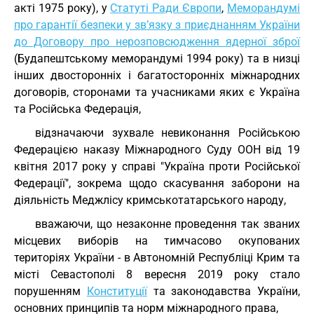
акті 1975 року), у
Статуті Ради Європи
,
Меморандумі
про гарантії безпеки у зв’язку з приєднанням України
до Договору про нерозповсюдження ядерної зброї
(Будапештському меморандумі 1994 року) та в низці
інших двосторонніх і багатосторонніх міжнародних
договорів, сторонами та учасниками яких є Україна
та Російська Федерація,
відзначаючи зухвале невиконання Російською
Федерацією наказу Міжнародного Суду ООН від 19
квітня 2017 року у справі "Україна проти Російської
Федерації", зокрема щодо скасування заборони на
діяльність Меджлісу кримськотатарського народу,
вважаючи, що незаконне проведення так званих
місцевих виборів на тимчасово окупованих
територіях України - в Автономній Республіці Крим та
місті Севастополі 8 вересня 2019 року стало
порушенням
Конституції
та законодавства України,
основних принципів та норм міжнародного права,