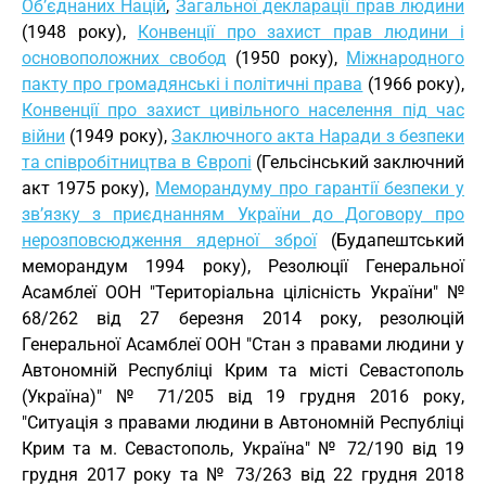
Об’єднаних Націй
,
Загальної декларації прав людини
(1948 року),
Конвенції про захист прав людини і
основоположних свобод
(1950 року),
Міжнародного
пакту про громадянські і політичні права
(1966 року),
Конвенції про захист цивільного населення під час
війни
(1949 року),
Заключного акта Наради з безпеки
та співробітництва в Європі
(Гельсінський заключний
акт 1975 року),
Меморандуму про гарантії безпеки у
зв’язку з приєднанням України до Договору про
нерозповсюдження ядерної зброї
(Будапештський
меморандум 1994 року), Резолюції Генеральної
Асамблеї ООН "Територіальна цілісність України" №
68/262 від 27 березня 2014 року, резолюцій
Генеральної Асамблеї ООН "Стан з правами людини у
Автономній Республіці Крим та місті Севастополь
(Україна)" № 71/205 від 19 грудня 2016 року,
"Ситуація з правами людини в Автономній Республіці
Крим та м. Севастополь, Україна" № 72/190 від 19
грудня 2017 року та № 73/263 від 22 грудня 2018