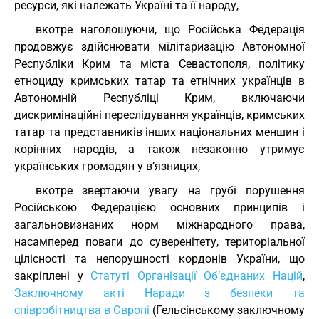
ресурси, які належать Україні та її народу,
вкотре наголошуючи, що Російська Федерація
продовжує здійснювати мілітаризацію Автономної
Республіки Крим та міста Севастополя, політику
етноциду кримських татар та етнічних українців в
Автономній Республіці Крим, включаючи
дискримінаційні переслідування українців, кримських
татар та представників інших національних меншин і
корінних народів, а також незаконно утримує
українських громадян у в’язницях,
вкотре звертаючи увагу на грубі порушення
Російською Федерацією основних принципів і
загальновизнаних норм міжнародного права,
насамперед поваги до суверенітету, територіальної
цілісності та непорушності кордонів України, що
закріплені у
Статуті Організації Об’єднаних Націй
,
Заключному акті Наради з безпеки та
співробітництва в Європі
(Гельсінському заключному