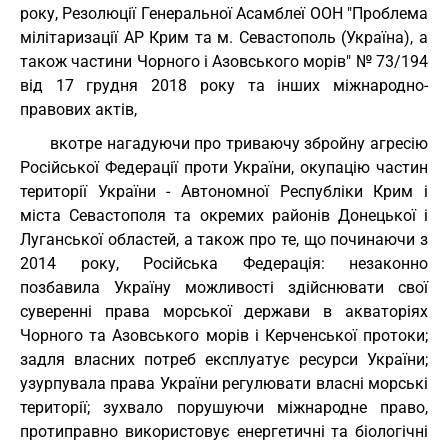
року, Резолюції Генеральної Асамблеї ООН "Проблема
мілітаризації АР Крим та м. Севастополь (Україна), а
також частини Чорного і Азовського морів" № 73/194
від 17 грудня 2018 року та інших міжнародно-
правових актів,
вкотре нагадуючи про триваючу збройну агресію
Російської Федерації проти України, окупацію частин
території України - Автономної Республіки Крим і
міста Севастополя та окремих районів Донецької і
Луганської областей, а також про те, що починаючи з
2014 року, Російська Федерація: незаконно
позбавила Україну можливості здійснювати свої
суверенні права морської держави в акваторіях
Чорного та Азовського морів і Керченської протоки;
задля власних потреб експлуатує ресурси України;
узурпувала права України регулювати власні морські
території; зухвало порушуючи міжнародне право,
протиправно використовує енергетичні та біологічні