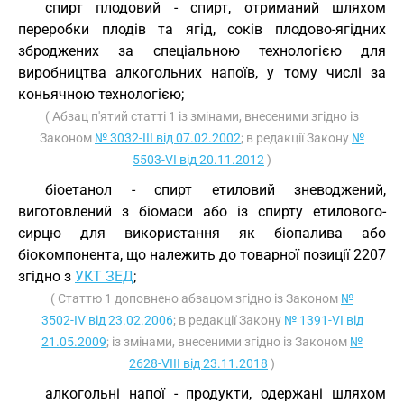
спирт плодовий - спирт, отриманий шляхом
переробки плодів та ягід, соків плодово-ягідних
зброджених за спеціальною технологією для
виробництва алкогольних напоїв, у тому числі за
коньячною технологією;
( Абзац п'ятий статті 1 із змінами, внесеними згідно із
Законом
№ 3032-III від 07.02.2002
; в редакції Закону
№
5503-VI від 20.11.2012
)
біоетанол - спирт етиловий зневоджений,
виготовлений з біомаси або із спирту етилового-
сирцю для використання як біопалива або
біокомпонента, що належить до товарної позиції 2207
згідно з
УКТ ЗЕД
;
( Статтю 1 доповнено абзацом згідно із Законом
№
3502-IV від 23.02.2006
; в редакції Закону
№ 1391-VI від
21.05.2009
; із змінами, внесеними згідно із Законом
№
2628-VIII від 23.11.2018
)
алкогольні напої - продукти, одержані шляхом