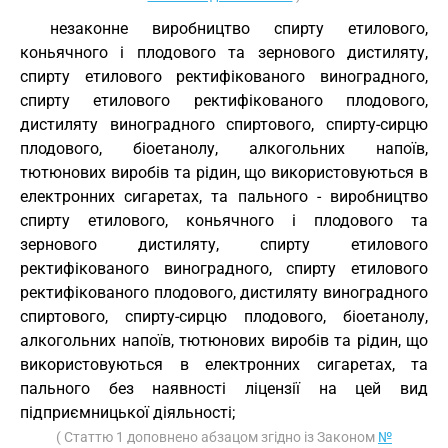
незаконне виробництво спирту етилового,
коньячного і плодового та зернового дистиляту,
спирту етилового ректифікованого виноградного,
спирту етилового ректифікованого плодового,
дистиляту виноградного спиртового, спирту-сирцю
плодового, біоетанолу, алкогольних напоїв,
тютюнових виробів та рідин, що використовуються в
електронних сигаретах, та пального - виробництво
спирту етилового, коньячного і плодового та
зернового дистиляту, спирту етилового
ректифікованого виноградного, спирту етилового
ректифікованого плодового, дистиляту виноградного
спиртового, спирту-сирцю плодового, біоетанолу,
алкогольних напоїв, тютюнових виробів та рідин, що
використовуються в електронних сигаретах, та
пального без наявності ліцензії на цей вид
підприємницької діяльності;
( Статтю 1 доповнено абзацом згідно із Законом
№