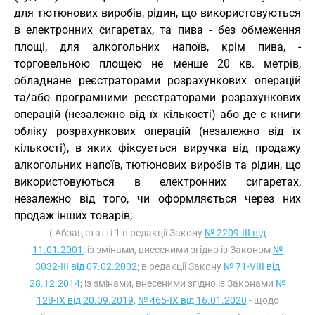
для тютюнових виробів, рідин, що використовуються
в електронних сигаретах, та пива - без обмеження
площі, для алкогольних напоїв, крім пива, -
торговельною площею не менше 20 кв. метрів,
обладнане реєстраторами розрахункових операцій
та/або програмними реєстраторами розрахункових
операцій (незалежно від їх кількості) або де є книги
обліку розрахункових операцій (незалежно від їх
кількості), в яких фіксується виручка від продажу
алкогольних напоїв, тютюнових виробів та рідин, що
використовуються в електронних сигаретах,
незалежно від того, чи оформляється через них
продаж інших товарів;
( Абзац статті 1 в редакції Закону
№ 2209-III від
11.01.2001
; із змінами, внесеними згідно із Законом
№
3032-III від 07.02.2002
; в редакції Закону
№ 71-VIII від
28.12.2014
; із змінами, внесеними згідно із Законами
№
128-IX від 20.09.2019
,
№ 465-IX від 16.01.2020
- щодо