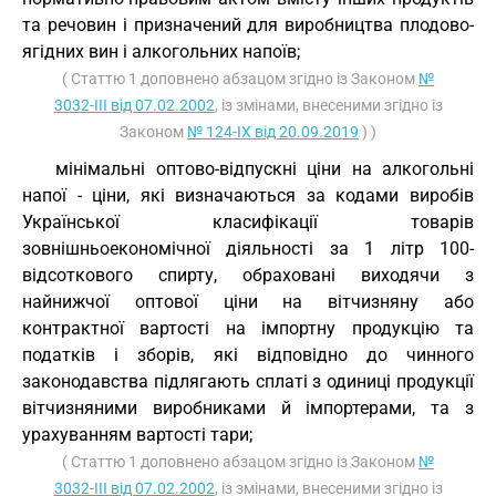
та речовин і призначений для виробництва плодово-
ягідних вин і алкогольних напоїв;
( Статтю 1 доповнено абзацом згідно із Законом
№
3032-III від 07.02.2002
, із змінами, внесеними згідно із
Законом
№ 124-IX від 20.09.2019
) )
мінімальні оптово-відпускні ціни на алкогольні
напої - ціни, які визначаються за кодами виробів
Української класифікації товарів
зовнішньоекономічної діяльності за 1 літр 100-
відсоткового спирту, обраховані виходячи з
найнижчої оптової ціни на вітчизняну або
контрактної вартості на імпортну продукцію та
податків і зборів, які відповідно до чинного
законодавства підлягають сплаті з одиниці продукції
вітчизняними виробниками й імпортерами, та з
урахуванням вартості тари;
( Статтю 1 доповнено абзацом згідно із Законом
№
3032-III від 07.02.2002
, із змінами, внесеними згідно із