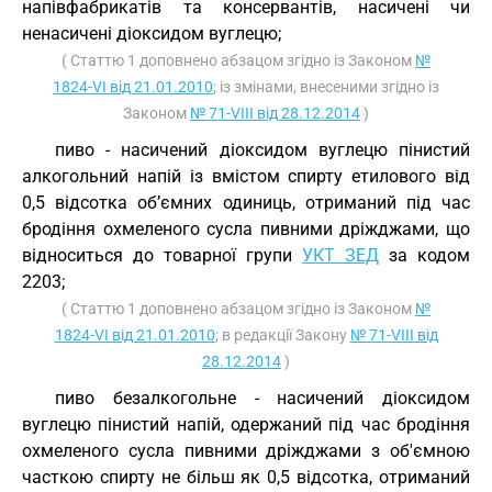
напівфабрикатів та консервантів, насичені чи
ненасичені діоксидом вуглецю;
( Статтю 1 доповнено абзацом згідно із Законом
№
1824-VI від 21.01.2010
; із змінами, внесеними згідно із
Законом
№ 71-VIII від 28.12.2014
)
пиво - насичений діоксидом вуглецю пінистий
алкогольний напій із вмістом спирту етилового від
0,5 відсотка об’ємних одиниць, отриманий під час
бродіння охмеленого сусла пивними дріжджами, що
відноситься до товарної групи
УКТ ЗЕД
за кодом
2203;
( Статтю 1 доповнено абзацом згідно із Законом
№
1824-VI від 21.01.2010
; в редакції Закону
№ 71-VIII від
28.12.2014
)
пиво безалкогольне - насичений діоксидом
вуглецю пінистий напій, одержаний під час бродіння
охмеленого сусла пивними дріжджами з об'ємною
часткою спирту не більш як 0,5 відсотка, отриманий