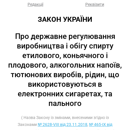
Редакції
Реквізити
ЗАКОН УКРАЇНИ
Про державне регулювання
виробництва і обігу спирту
етилового, коньячного і
плодового, алкогольних напоїв,
тютюнових виробів, рідин, що
використовуються в
електронних сигаретах, та
пального
( Назва Закону із змінами, внесеними згідно із
Законами
№ 2628-VIII від 23.11.2018
,
№ 465-IX від