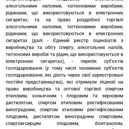
алкогольними напоями, тютюновими виробами,
рідинами, що використовуються в електронних
сигаретах, та на право роздрібної торгівлі
алкогольними напоями, тютюновими виробами,
рідинами, що використовуються в електронних
сигаретах (далі - Єдиний реєстр ліцензіатів з
виробництва та обігу спирту, алкогольних напоїв,
тютюнових виробів та рідин, що використовуються в
електронних сигаретах), - перелік суб’єктів
господарювання (у тому числі іноземних суб’єктів
господарювання, які діють через свої зареєстровані
постійні представництва), які отримали ліцензії на
право виробництва та оптової торгівлі спиртом
етиловим, коньячним і плодовим та зерновим
дистилятом, спиртом етиловим ректифікованим
виноградним, спиртом етиловим ректифікованим
плодовим, дистилятом виноградним спиртовим,
спиртом-сирцем плодовим, біоетанолом,