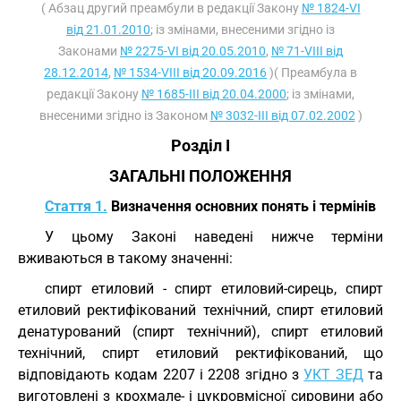
( Абзац другий преамбули в редакції Закону
№ 1824-VI
від 21.01.2010
; із змінами, внесеними згідно із
Законами
№ 2275-VI від 20.05.2010
,
№ 71-VIII від
28.12.2014
,
№ 1534-VIII від 20.09.2016
)( Преамбула в
редакції Закону
№ 1685-III від 20.04.2000
; із змінами,
внесеними згідно із Законом
№ 3032-III від 07.02.2002
)
Розділ I
ЗАГАЛЬНІ ПОЛОЖЕННЯ
Стаття 1.
Визначення основних понять і термінів
У цьому Законі наведені нижче терміни
вживаються в такому значенні:
спирт етиловий - спирт етиловий-сирець, спирт
етиловий ректифікований технічний, спирт етиловий
денатурований (спирт технічний), спирт етиловий
технічний, спирт етиловий ректифікований, що
відповідають кодам 2207 і 2208 згідно з
УКТ ЗЕД
та
виготовлені з крохмале- і цукровмісної сировини або