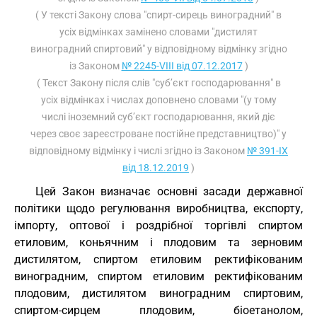
( У тексті Закону слова "спирт-сирець виноградний" в
усіх відмінках замінено словами "дистилят
виноградний спиртовий" у відповідному відмінку згідно
із Законом
№ 2245-VIII від 07.12.2017
)
( Текст Закону після слів "суб’єкт господарювання" в
усіх відмінках і числах доповнено словами "(у тому
числі іноземний суб’єкт господарювання, який діє
через своє зареєстроване постійне представництво)" у
відповідному відмінку і числі згідно із Законом
№ 391-IX
від 18.12.2019
)
Цей Закон визначає основні засади державної
політики щодо регулювання виробництва, експорту,
імпорту, оптової і роздрібної торгівлі спиртом
етиловим, коньячним і плодовим та зерновим
дистилятом, спиртом етиловим ректифікованим
виноградним, спиртом етиловим ректифікованим
плодовим, дистилятом виноградним спиртовим,
спиртом-сирцем плодовим, біоетанолом,