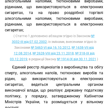
алкогольними напоями, тютюновими виробами,
рідинами, що використовуються в електронних
сигаретах, та на право роздрібної торгівлі
алкогольними напоями, тютюновими виробами,
рідинами, що використовуються в електронних
сигаретах;
( Статтю 1 доповнено абзацом згідно із Законом
№
3032-III від 07.02.2002
; із змінами, внесеними згідно із
Законами
№ 5463-VI від 16.10.2012
,
№ 1638-VII від
12.08.2014
,
№ 2628-VIII від 23.11.2018
,
№ 318-IX від
03.12.2019
; в редакції Закону
№ 1914-IX від 30.11.2021
)
Єдиний реєстр ліцензіатів з виробництва та обігу
спирту, алкогольних напоїв, тютюнових виробів та
рідин, що використовуються в електронних
сигаретах, ведеться центральним органом
виконавчої влади, що реалізує державну податкову
політику, у порядку, затвердженому Кабінетом
Міністрів України, та розміщується у вільному
доступі;