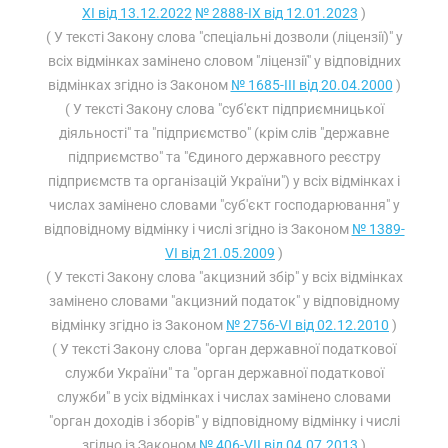
XI від 13.12.2022
№ 2888-IX від 12.01.2023
)
( У тексті Закону слова "спеціальні дозволи (ліцензії)" у
всіх відмінках замінено словом "ліцензії" у відповідних
відмінках згідно із Законом
№ 1685-III від 20.04.2000
)
( У тексті Закону слова "суб'єкт підприємницької
діяльності" та "підприємство" (крім слів "державне
підприємство" та "Єдиного державного реєстру
підприємств та організацій України") у всіх відмінках і
числах замінено словами "суб'єкт господарювання" у
відповідному відмінку і числі згідно із Законом
№ 1389-
VI від 21.05.2009
)
( У тексті Закону слова "акцизний збір" у всіх відмінках
замінено словами "акцизний податок" у відповідному
відмінку згідно із Законом
№ 2756-VI від 02.12.2010
)
( У тексті Закону слова "орган державної податкової
служби України" та "орган державної податкової
служби" в усіх відмінках і числах замінено словами
"орган доходів і зборів" у відповідному відмінку і числі
згідно із Законом
№ 406-VII від 04.07.2013
)