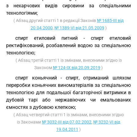
з нехарчових видів сировини за спеціальними
технологіями;
( Абзац другий статті 1 в редакції Законів
№ 1685-III від
20.04.2000
,
№ 1389-VI від 21.05.2009
)
спирт етиловий питний - спирт етиловий
ректифікований, розбавлений водою за спеціальною
технологією;
( Абзац третій статті 1 із змінами, внесеними згідно із
Законом
№ 124-IX від 20.09.2019
)
спирт коньячний - спирт, отриманий шляхом
переробки коньячних виноматеріалів за спеціальною
технологією для подальшої багаторічної витримки в
дубовій тарі або нержавіючих чи емальованих
ємностях з дубовою клепкою;
( Абзац четвертий статті 1 із змінами, внесеними згідно
із Законами
№ 3032-III від 07.02.2002
,
№ 3232-VI від
19.04.2011
)