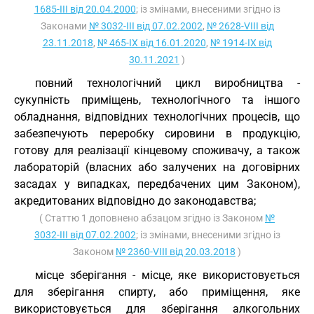
1685-III від 20.04.2000
; із змінами, внесеними згідно із
Законами
№ 3032-III від 07.02.2002
,
№ 2628-VIII від
23.11.2018
,
№ 465-IX від 16.01.2020
,
№ 1914-IX від
30.11.2021
)
повний технологічний цикл виробництва -
сукупність приміщень, технологічного та іншого
обладнання, відповідних технологічних процесів, що
забезпечують переробку сировини в продукцію,
готову для реалізації кінцевому споживачу, а також
лабораторій (власних або залучених на договірних
засадах у випадках, передбачених цим Законом),
акредитованих відповідно до законодавства;
( Статтю 1 доповнено абзацом згідно із Законом
№
3032-III від 07.02.2002
; із змінами, внесеними згідно із
Законом
№ 2360-VIII від 20.03.2018
)
місце зберігання - місце, яке використовується
для зберігання спирту, або приміщення, яке
використовується для зберігання алкогольних