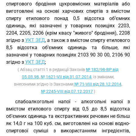
спиртового бродіння цукровмісних матеріалів або
виготовлені на основі харчових спиртів з вмістом
спирту етилового понад 0,5 відсотка об’ємних
одиниць, які зазначені у товарних позиціях 2203,
2204, 2205, 2206 (крім квасу "живого" бродіння), 2208
згідно з
УКТ ЗЕД
, а також з вмістом спирту етилового
8,5 відсотка об’ємних одиниць та більше, які
зазначені у товарних позиціях 2103 90 30 00, 2106 90
згідно з
УКТ ЗЕД
;
( Абзац статті 1 в редакції Законів
№ 182/98-ВР від
05.03.98
,
№ 1621-VII від 31.07.2014
; із змінами,
внесеними згідно із Законами
№ 71-VIII від 28.12.2014
,
№ 2245-VIII від 07.12.2017
)
слабоалкогольні напої - алкогольні напої з
вмістом етилового спирту від 0,5 до 8,5 відсотка
об'ємних одиниць та екстрактивних речовин не більш
як 14,0 г на 100 куб. см, виготовлені на основі водно-
спиртової суміші з використанням інгредієнтів,