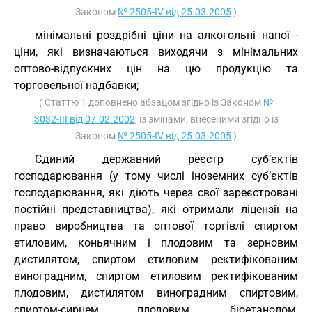
Законом
№ 2505-IV від 25.03.2005
)
мінімальні роздрібні ціни на алкогольні напої -
ціни, які визначаються виходячи з мінімальних
оптово-відпускних цін на цю продукцію та
торговельної надбавки;
( Статтю 1 доповнено абзацом згідно із Законом
№
3032-III від 07.02.2002
, із змінами, внесеними згідно із
Законом
№ 2505-IV від 25.03.2005
)
Єдиний державний реєстр суб’єктів
господарювання (у тому числі іноземних суб’єктів
господарювання, які діють через свої зареєстровані
постійні представництва), які отримали ліцензії на
право виробництва та оптової торгівлі спиртом
етиловим, коньячним і плодовим та зерновим
дистилятом, спиртом етиловим ректифікованим
виноградним, спиртом етиловим ректифікованим
плодовим, дистилятом виноградним спиртовим,
спиртом-сирцем плодовим, біоетанолом,