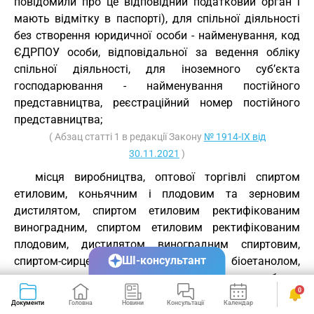
повідомили про це відповідний податковий орган і
мають відмітку в паспорті), для спільної діяльності
без створення юридичної особи - найменування, код
ЄДРПОУ особи, відповідальної за ведення обліку
спільної діяльності, для іноземного суб’єкта
господарювання - найменування постійного
представництва, реєстраційний номер постійного
представництва;
( Абзац статті 1 в редакції Закону
№ 1914-IX від
30.11.2021
)
місця виробництва, оптової торгівлі спиртом
етиловим, коньячним і плодовим та зерновим
дистилятом, спиртом етиловим ректифікованим
виноградним, спиртом етиловим ректифікованим
плодовим, дистилятом виноградним спиртовим,
ШІ-консультант
спиртом-сирцем плодовим, біоетанолом,
алкогольними напоями, тютюновими виробами,
0
рідинами, що використовуються в електронних
Документи
Головна
Новини
Консультації
Календар
Сервіси
сигаретах, місця роздрібної торгівлі алкогольними