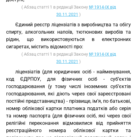
( Абзац статті 1 в редакції Закону
№ 1914-IX від
30.11.2021
)
Єдиний реєстр ліцензіатів з виробництва та обігу
спирту, алкогольних напоїв, тютюнових виробів та
рідин, що використовуються в електронних
сигаретах, містить відомості про:
( Абзац статті 1 в редакції Закону
№ 1914-IX від
30.11.2021
)
ліцензіатів (для юридичних осіб - найменування,
код ЄДРПОУ, для фізичних осіб - суб’єктів
господарювання (у тому числі іноземних суб’єктів
господарювання, які діють через свої зареєстровані
постійні представництва) - прізвище, ім’я, по батькові,
номер облікової картки платника податків або серія
та номер паспорта (для фізичних осіб, які через свої
релігійні переконання відмовилися від прийняття
реєстраційного номера облікової картки та