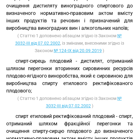
очищення дистиляту виноградного спиртового до
визначеного нормативно-правовим актом вмісту
інших продуктів та речовин і призначений для
виробництва виноградних вин і алкогольних напоїв;
( Статтю 1 доповнено абзацом згідно із Законом
№
3032-III від 07.02.2002
, із змінами, внесеними згідно із
Законом
№ 124-IX від 20.09.2019
)
спирт-сирець плодовий - дистилят, отриманий
шляхом перегонки вторинних сировинних ресурсів
плодово-ягідного виноробства, який є сировиною для
виробництва спирту етилового ректифікованого
плодового;
( Статтю 1 доповнено абзацом згідно із Законом
№
3032-III від 07.02.2002
)
спирт етиловий ректифікований плодовий - спирт,
отриманий шляхом фракційної перегонки та
очищення спирту-сирцю плодового до визначеного
нормативно-правовим актом вмісту інших продуктів