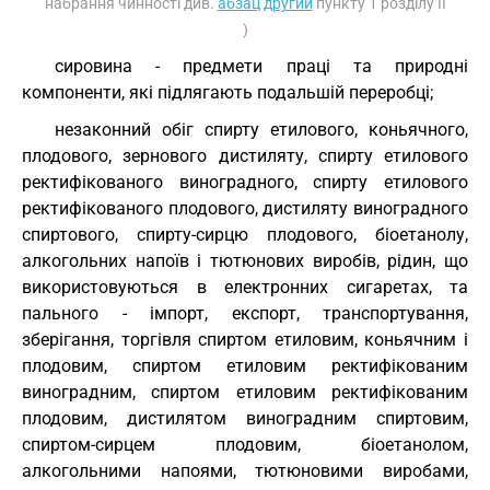
набрання чинності див.
абзац другий
пункту 1 розділу II
)
сировина - предмети праці та природні
компоненти, які підлягають подальшій переробці;
незаконний обіг спирту етилового, коньячного,
плодового, зернового дистиляту, спирту етилового
ректифікованого виноградного, спирту етилового
ректифікованого плодового, дистиляту виноградного
спиртового, спирту-сирцю плодового, біоетанолу,
алкогольних напоїв і тютюнових виробів, рідин, що
використовуються в електронних сигаретах, та
пального - імпорт, експорт, транспортування,
зберігання, торгівля спиртом етиловим, коньячним і
плодовим, спиртом етиловим ректифікованим
виноградним, спиртом етиловим ректифікованим
плодовим, дистилятом виноградним спиртовим,
спиртом-сирцем плодовим, біоетанолом,
алкогольними напоями, тютюновими виробами,