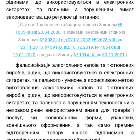
рідинами, що використовуються в електронних
сигаретах, та пальним з порушенням вимог
законодавства, що регулює ці питання;
( Статтю 1 доповнено абзацом згідно із Законом
№
1685-III від 20.04.2000
; із змінами, внесеними згідно із
Законами
№ 3032-III від 07.02.2002
,
№ 2628-VIII від
23.11.2018
,
№ 391-IX від 18.12.2019
,
№ 465-IX від
16.01.2020
; в редакції Закону
№ 1914-IX від 30.11.2021
)
фальсифікація алкогольних напоїв та тютюнових
виробів, рідин, що використовуються в електронних
сигаретах, та пального - умисне, з корисливою метою
виготовлення алкогольних напоїв та тютюнових
виробів, рідин, що використовуються в електронних
сигаретах, та пального з порушенням технології чи з
неправомірним використанням знака для товарів і
послуг, чи копіюванням форми, упаковки,
зовнішнього оформлення, а так само прямим
відтворенням товару іншого підприємця з