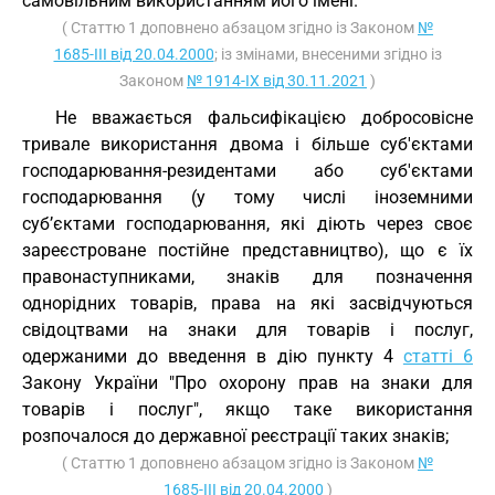
самовільним використанням його імені.
( Статтю 1 доповнено абзацом згідно із Законом
№
1685-III від 20.04.2000
; із змінами, внесеними згідно із
Законом
№ 1914-IX від 30.11.2021
)
Не вважається фальсифікацією добросовісне
тривале використання двома і більше суб'єктами
господарювання-резидентами або суб'єктами
господарювання (у тому числі іноземними
суб’єктами господарювання, які діють через своє
зареєстроване постійне представництво), що є їх
правонаступниками, знаків для позначення
однорідних товарів, права на які засвідчуються
свідоцтвами на знаки для товарів і послуг,
одержаними до введення в дію пункту 4
статті 6
Закону України "Про охорону прав на знаки для
товарів і послуг", якщо таке використання
розпочалося до державної реєстрації таких знаків;
( Статтю 1 доповнено абзацом згідно із Законом
№
1685-III від 20.04.2000
)