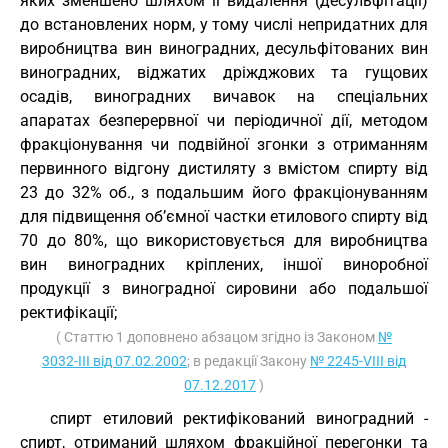
яких зменшено шляхом її видалення (десульфітації)
до встановлених норм, у тому числі непридатних для
виробництва вин виноградних, десульфітованих вин
виноградних, віджатих дріжджових та гущових
осадів, виноградних вичавок на спеціальних
апаратах безперервної чи періодичної дії, методом
фракціонування чи подвійної згонки з отриманням
первинного відгону дистиляту з вмістом спирту від
23 до 32% об., з подальшим його фракціонуванням
для підвищення об’ємної частки етилового спирту від
70 до 80%, що використовується для виробництва
вин виноградних кріплених, іншої виноробної
продукції з виноградної сировини або подальшої
ректифікації;
( Статтю 1 доповнено абзацом згідно із Законом
№
3032-III від 07.02.2002
; в редакції Закону
№ 2245-VIII від
07.12.2017
)
спирт етиловий ректифікований виноградний -
спирт, отриманий шляхом фракційної перегонки та