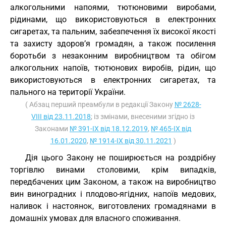
алкогольними напоями, тютюновими виробами,
рідинами, що використовуються в електронних
сигаретах, та пальним, забезпечення їх високої якості
та захисту здоров’я громадян, а також посилення
боротьби з незаконним виробництвом та обігом
алкогольних напоїв, тютюнових виробів, рідин, що
використовуються в електронних сигаретах, та
пального на території України.
( Абзац перший преамбули в редакції Закону
№ 2628-
VIII від 23.11.2018
; із змінами, внесеними згідно із
Законами
№ 391-IX від 18.12.2019
,
№ 465-IX від
16.01.2020
,
№ 1914-IX від 30.11.2021
)
Дія цього Закону не поширюється на роздрібну
торгівлю винами столовими, крім випадків,
передбачених цим Законом, а також на виробництво
вин виноградних і плодово-ягідних, напоїв медових,
наливок і настоянок, виготовлених громадянами в
домашніх умовах для власного споживання.