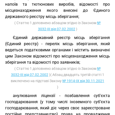
напоїв та тютюнових виробів, відомості про
місцезнаходження якого внесені до Єдиного
державного реєстру місць зберігання;
( Статтю 1 доповнено абзацом згідно із Законом
№
3032-III від 07.02.2002
)
Єдиний державний реєстр місць зберігання
(Єдиний реєстр) - перелік місць зберігання, який
ведеться податковими органами і містить визначені
цим Законом відомості про місцезнаходження місць
зберігання та відомості про заявників;
( Статтю 1 доповнено абзацом згідно із Законом
№
3032-III від 07.02.2002
)( Абзац двадцять третій статті 1
виключено на підставі Закону
№ 1914-IX від 30.11.2021
)
анулювання ліцензії - позбавлення суб'єкта
господарювання (у тому числі іноземного суб’єкта
господарювання, який діє через своє зареєстроване
постійне представництво) права на провадження