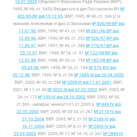
16.01.2020
)(Відомості Верховної Ради України (ВВР),
1995, № 46, ст. 345)( Вводиться в дію Постановою ВР
№
482/95-ВР від 19.12.95
, ВВР, 1995, № 46, ст. 346 )( Із
змінами, внесеними згідно із Законами
№ 306/96-ВР від
11.07.96
, ВВР, 1996, № 41, ст. 193
№ 361/96-ВР від
12.09.96
, ВВР, 1996, № 45, ст. 232
№ 526/97-ВР від
11.09.97
, ВВР, 1997, № 45, ст. 286
№ 775/97-ВР від
23.12.97
, ВВР, 1998, № 18, ст. 91
№ 122/98-ВР від
12.02.98
, ВВР, 1998, № 26, ст. 158
№ 182/98-ВР від
05.03.98
, ВВР, 1998, № 26, ст. 168
№ 373-XIV від
30.12.98
, ВВР, 1999, № 8, ст.56
№ 1685-III від 20.04.2000
,
ВВР, 2000, № 30, ст.240
№ 2209-III від 11.01.2001
, ВВР,
2001, № 11, ст.45
№ 3032-III від 07.02.2002
, ВВР, 2002, №
26, ст.175
№ 195-IV від 24.10.2002
, ВВР, 2002, № 50,
ст.365 - набирає чинності 01.01.2003 р.
№ 849-IV від
22.05.2003
, ВВР, 2003, № 33-34, ст.267
№ 2116-IV від
21.10.2004
, ВВР, 2005, № 2, ст.33
№ 2189-IV від
18.11.2004
, ВВР, 2005, № 4, ст.91
№ 2505-IV від
25.03.2005
, ВВР, 2005, № 17, № 18-19, ст.267
№ 2899-IV