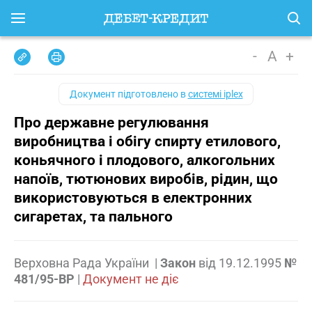
-
A
+
Документ підготовлено в
системі iplex
Про державне регулювання
виробництва і обігу спирту етилового,
коньячного і плодового, алкогольних
напоїв, тютюнових виробів, рідин, що
використовуються в електронних
сигаретах, та пального
Верховна Рада України
|
Закон
від
19.12.1995
№
481/95-ВР
|
Документ не діє