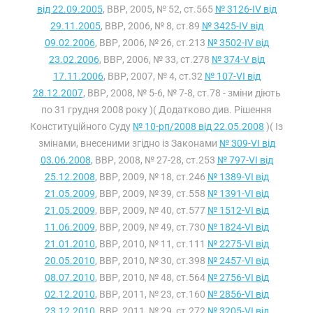
від 22.09.2005
, ВВР, 2005, № 52, ст.565
№ 3126-IV від
29.11.2005
, ВВР, 2006, № 8, ст.89
№ 3425-IV від
09.02.2006
, ВВР, 2006, № 26, ст.213
№ 3502-IV від
23.02.2006
, ВВР, 2006, № 33, ст.278
№ 374-V від
17.11.2006
, ВВР, 2007, № 4, ст.32
№ 107-VI від
28.12.2007
, ВВР, 2008, № 5-6, № 7-8, ст.78 - зміни діють
по 31 грудня 2008 року )( Додатково див. Рішення
Конституційного Суду
№ 10-рп/2008 від 22.05.2008
)( Із
змінами, внесеними згідно із Законами
№ 309-VI від
03.06.2008
, ВВР, 2008, № 27-28, ст.253
№ 797-VI від
25.12.2008
, ВВР, 2009, № 18, ст.246
№ 1389-VI від
21.05.2009
, ВВР, 2009, № 39, ст.558
№ 1391-VI від
21.05.2009
, ВВР, 2009, № 40, ст.577
№ 1512-VI від
11.06.2009
, ВВР, 2009, № 49, ст.730
№ 1824-VI від
21.01.2010
, ВВР, 2010, № 11, ст.111
№ 2275-VI від
20.05.2010
, ВВР, 2010, № 30, ст.398
№ 2457-VI від
08.07.2010
, ВВР, 2010, № 48, ст.564
№ 2756-VI від
02.12.2010
, ВВР, 2011, № 23, ст.160
№ 2856-VI від
23.12.2010
, ВВР, 2011, № 29, ст.272
№ 3205-VI від