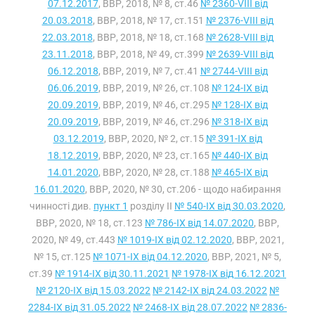
07.12.2017
, ВВР, 2018, № 8, ст.46
№ 2360-VIII від
20.03.2018
, ВВР, 2018, № 17, ст.151
№ 2376-VIII від
22.03.2018
, ВВР, 2018, № 18, ст.168
№ 2628-VIII від
23.11.2018
, ВВР, 2018, № 49, ст.399
№ 2639-VIII від
06.12.2018
, ВВР, 2019, № 7, ст.41
№ 2744-VIII від
06.06.2019
, ВВР, 2019, № 26, ст.108
№ 124-IX від
20.09.2019
, ВВР, 2019, № 46, ст.295
№ 128-IX від
20.09.2019
, ВВР, 2019, № 46, ст.296
№ 318-IX від
03.12.2019
, ВВР, 2020, № 2, ст.15
№ 391-IX від
18.12.2019
, ВВР, 2020, № 23, ст.165
№ 440-IX від
14.01.2020
, ВВР, 2020, № 28, ст.188
№ 465-IX від
16.01.2020
, ВВР, 2020, № 30, ст.206 - щодо набирання
чинності див.
пункт 1
розділу II
№ 540-IX від 30.03.2020
,
ВВР, 2020, № 18, ст.123
№ 786-IX від 14.07.2020
, ВВР,
2020, № 49, ст.443
№ 1019-IX від 02.12.2020
, ВВР, 2021,
№ 15, ст.125
№ 1071-IX від 04.12.2020
, ВВР, 2021, № 5,
ст.39
№ 1914-IX від 30.11.2021
№ 1978-IX від 16.12.2021
№ 2120-IX від 15.03.2022
№ 2142-IX від 24.03.2022
№
2284-IX від 31.05.2022
№ 2468-IX від 28.07.2022
№ 2836-