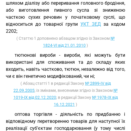
шляхом діалізу або переривання головного бродіння,
або виготовлення пивного сусла зі зниженою
часткою сухих речовин у початковому суслі, що
відноситься до товарної групи
УКТ ЗЕД
за кодом
2202;
( Статтю 1 доповнено абзацом згідно із Законом
№
1824-VI від 21.01.2010
)
тютюнові вироби - вироби, які можуть бути
використані для споживання та до складу яких
входить, навіть частково, тютюн, незалежно від того,
чи є він генетично модифікований, чи ні;
( Абзац статті 1 в редакції Закону
№ 2899-IV від
22.09.2005
; із змінами, внесеними згідно із Законом
№
1019-IX від 02.12.2020
; в редакції Закону
№ 1978-IX від
16.12.2021
)
оптова торгівля - діяльність по придбанню і
відповідному перетворенню товарів для наступної їх
реалізації суб'єктам господарювання (у тому числі