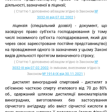
діяльності, зазначеної в ліцензії;
( Статтю 1 доповнено абзацом згідно із Законом
№
3032-III від 07.02.2002
)
ліцензія (спеціальний дозвіл) - документ, що
засвідчує право суб'єкта господарювання (у тому
числі іноземного суб’єкта господарювання, який діє
через своє зареєстроване постійне представництво)
на провадження одного із зазначених у цьому Законі
видів діяльності протягом визначеного строку;
( Статтю 1 доповнено абзацом згідно із Законом
№
3032-III від 07.02.2002
; із змінами, внесеними згідно із
Законом
№ 1914-IX від 30.11.2021
)
дистилят виноградний спиртовий - дистилят з
об’ємною часткою спирту етилового від 70 до 80%
об., одержаний шляхом дистиляції виноматеріалів
виноградних, виготовлених без застосування
сірчистого ангідриду або вміст сірчистої кислоти в