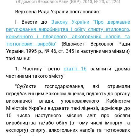
(Відомості Верховної Ради (ВВР), 2013, № 23, ст.226)
Верховна Рада України постановляє:
I. Внести до
Закону України "Про державне
регулювання виробництва і обігу спирту етилового,
коньячного і плодового, алкогольних напоїв та
тютюнових виробів"
(Відомості Верховної Ради
України, 1995 р., № 46, ст. 345 із наступними змінами)
такі зміни:
1. Частину третю
статті 16
замінити двома
частинами такого змісту:
"Суб’єкти господарювання, які отримали
передбачені цим Законом ліцензії, подають до органу
виконавчої влади, уповноваженого Кабінетом
Міністрів України видавати такі ліцензії, щомісяця до
10 числа наступного місяця звіт про обсяги
виробництва та/або обігу (в тому числі імпорту та
експорту) спирту, алкогольних напоїв та тютюнових