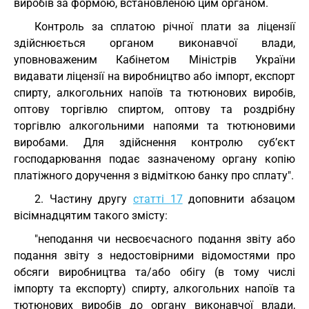
виробів за формою, встановленою цим органом.
Контроль за сплатою річної плати за ліцензії
здійснюється органом виконавчої влади,
уповноваженим Кабінетом Міністрів України
видавати ліцензії на виробництво або імпорт, експорт
спирту, алкогольних напоїв та тютюнових виробів,
оптову торгівлю спиртом, оптову та роздрібну
торгівлю алкогольними напоями та тютюновими
виробами. Для здійснення контролю суб’єкт
господарювання подає зазначеному органу копію
платіжного доручення з відміткою банку про сплату".
2. Частину другу
статті 17
доповнити абзацом
вісімнадцятим такого змісту:
"неподання чи несвоєчасного подання звіту або
подання звіту з недостовірними відомостями про
обсяги виробництва та/або обігу (в тому числі
імпорту та експорту) спирту, алкогольних напоїв та
тютюнових виробів до органу виконавчої влади,