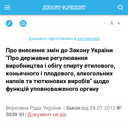
-
A
+
Документ підготовлено в
системі iplex
Про внесення змін до Закону України
"Про державне регулювання
виробництва і обігу спирту етилового,
коньячного і плодового, алкогольних
напоїв та тютюнових виробів" щодо
функцій уповноваженого органу
Верховна Рада України
|
Закон
від
04.07.2012
№
5039-VI
|
Документ не діє