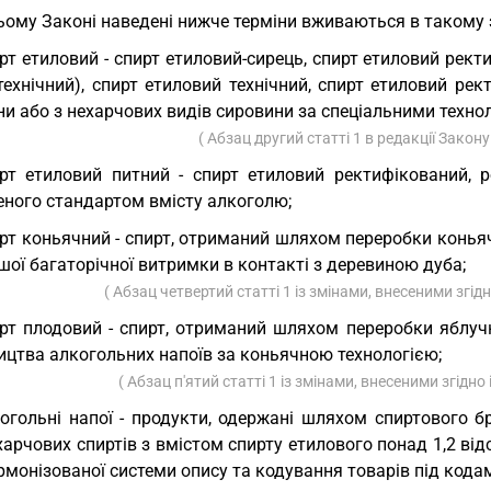
ьому Законі наведені нижче терміни вживаються в такому 
рт етиловий - спирт етиловий-сирець, спирт етиловий рект
технічний), спирт етиловий технічний, спирт етиловий рек
и або з нехарчових видів сировини за спеціальними технол
( Абзац другий статті 1 в редакції Закон
рт етиловий питний - спирт етиловий ректифікований, 
еного стандартом вмісту алкоголю;
рт коньячний - спирт, отриманий шляхом переробки конья
ої багаторічної витримки в контакті з деревиною дуба;
( Абзац четвертий статті 1 із змінами, внесеними згід
рт плодовий - спирт, отриманий шляхом переробки яблуч
ицтва алкогольних напоїв за коньячною технологією;
( Абзац п'ятий статті 1 із змінами, внесеними згідно
огольні напої - продукти, одержані шляхом спиртового б
харчових спиртів з вмістом спирту етилового понад 1,2 від
рмонізованої системи опису та кодування товарів під кодами 