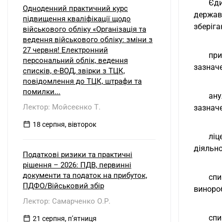
Єди
Одноденний практичний курс
держав
підвищення кваліфікації щодо
зберіга
військового обліку «Організація та
ведення військового обліку: зміни з
27 червня! Електронний
при
персональний облік, ведення
зазначе
списків, е-ВОД, звірки з ТЦК,
повідомлення до ТЦК, штрафи та
помилки...
ану
Лектор: Мойсеєнко Т.
зазначе
18 серпня, вівторок
ліц
діяльно
Податкові ризики та практичні
рішення – 2026: ПДВ, первинні
документи та податок на прибуток,
спи
ПДФО/Військовий збір
виноро
Лектор: Самарченко О.Р.
спи
21 серпня, пʼятниця