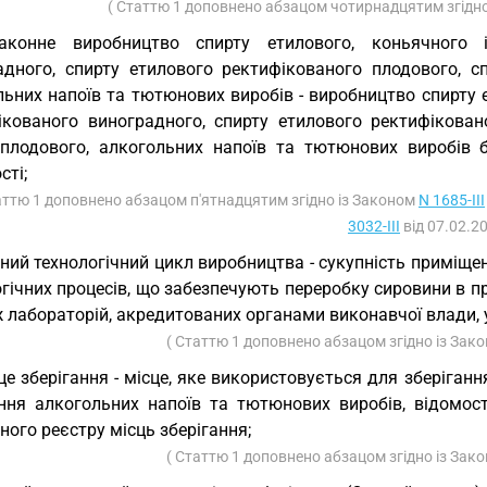
( Статтю 1 доповнено абзацом чотирнадцятим згідн
законне виробництво спирту етилового, коньячного 
адного, спирту етилового ректифікованого плодового, с
ьних напоїв та тютюнових виробів - виробництво спирту е
ікованого виноградного, спирту етилового ректифіковано
плодового, алкогольних напоїв та тютюнових виробів бе
сті;
аттю 1 доповнено абзацом п'ятнадцятим згідно із Законом
N 1685-III
3032-III
від 07.02.20
ний технологічний цикл виробництва - сукупність приміщен
гічних процесів, що забезпечують переробку сировини в пр
ж лабораторій, акредитованих органами виконавчої влади,
( Статтю 1 доповнено абзацом згідно із Зак
це зберігання - місце, яке використовується для зберіган
ання алкогольних напоїв та тютюнових виробів, відомос
ого реєстру місць зберігання;
( Статтю 1 доповнено абзацом згідно із Зак