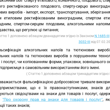
аконний обіг спирту етилового, коньячного, плодового, сп
ого ректифікованого плодового, спирту-сирцю виноградно
их виробів - імпорт, експорт, транспортування, зберіганн
м етиловим ректифікованим виноградним, спиртом ети
адним, спиртом-сирцем плодовим, алкогольними напо
авства, що регулює ці питання;
аттю 1 доповнено абзацом дванадцятим згідно із Законом
N 1685-III
3032-III
від 07.02.20
льсифікація алкогольних напоїв та тютюнових вироб
льних напоїв та тютюнових виробів з порушенням технол
в і послуг, чи копіюванням форми, упаковки, зовнішнього
підприємця з самовільним використанням його імені.
( Статтю 1 доповнено абзацом тринадцятим згідно
вважається фальсифікацією добросовісне тривале викори
дприємствами, що є їх правонаступниками, знаків дл
чуються свідоцтвами на знаки для товарів і послуг, оде
ни
"Про охорону прав на знаки для товарів і послуг"
, я
ції таких знаків;