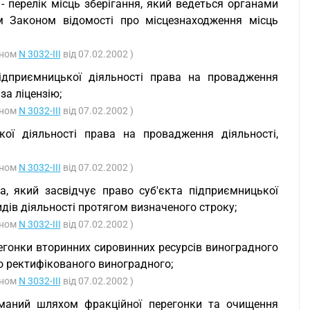
- перелік місць зберігання, який ведеться органами
им Законом відомості про місцезнаходження місць
оном
N 3032-III
від 07.02.2002 )
підприємницької діяльності права на провадження
за ліцензію;
оном
N 3032-III
від 07.02.2002 )
кої діяльності права на провадження діяльності,
оном
N 3032-III
від 07.02.2002 )
ка, який засвідчує право суб'єкта підприємницької
идів діяльності протягом визначеного строку;
оном
N 3032-III
від 07.02.2002 )
егонки вторинних сировинних ресурсів виноградного
о ректифікованого виноградного;
оном
N 3032-III
від 07.02.2002 )
иманий шляхом фракційної перегонки та очищення