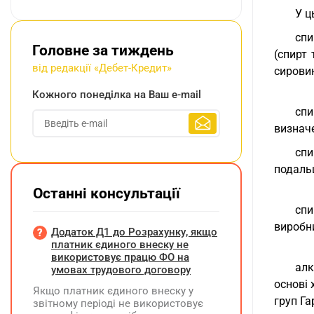
У ц
спи
Головне за тиждень
(спирт 
від редакції «Дебет-Кредит»
сировин
Кожного понеділка на Ваш e-mail
спи
визнач
спи
подальш
Останні консультації
спи
виробн
Додаток Д1 до Розрахунку, якщо
платник єдиного внеску не
використовує працю ФО на
алк
умовах трудового договору
основі 
Якщо платник єдиного внеску у
груп Га
звітному періоді не використовує