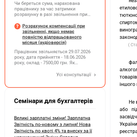
нез
Чи береться сума, нарахована
етилов
працівнику за час затримки
розрахунку в разі звільнення при
тютюнов
обчсиленні середньомісячної
спирто
заробітної плати (винагороди), для
Розрахунок компенсації при
виногр
розрахунку внеску на підтримку
звільненні, якщо немає
працевлаштування осіб з
повністю відпрацьованого
законод
інвалідністю?
місяця (аудіоверсія)
( Ст
Працівник звільняється 29.07.2026
року, дата прийняття - 18.06.2026
фа
року, оклад - 7500,00 грн. Як
розрахувати компенсацію трьох
алкого
невикористаних днів відпустки при
Усі консультації
товарі
звільненні?
іншого 
Семінари для бухгалтерів
Не 
або пі
засвід
Великі зарплатні зміни! Зарплатна
Украї
Звітність по-новому з липня! Нова
Звітність по квоті 4% та внеску за її
реєстра