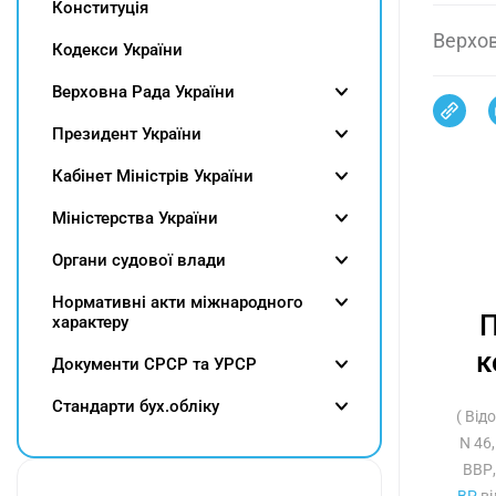
Конституція
Верхов
Кодекси України
Верховна Рада України
Президент України
Кабінет Міністрів України
Міністерства України
Органи судової влади
Нормативні акти міжнародного
П
характеру
к
Документи СРСР та УРСР
Cтандарти бух.обліку
( Від
N 46,
ВВР,