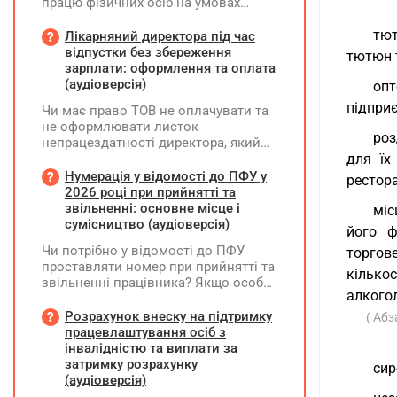
працю фізичних осіб на умовах
трудового договору (контракту) або
на інших умовах, передбачених
тют
Лікарняний директора під час
законодавством, Додаток Д1/
відпустки без збереження
тютюн т
Додаток ФІЗ-Д1 за відповідний
зарплати: оформлення та оплата
період не подається
(аудіоверсія)
опт
підприє
Чи має право ТОВ не оплачувати та
не оформлювати листок
роз
непрацездатності директора, який
перебуває у відпустці без
для їх
збереження заробітної плати під час
Нумерація у відомості до ПФУ у
рестора
призупинення діяльності
2026 році при прийнятті та
підприємства?
звільненні: основне місце і
міс
сумісництво (аудіоверсія)
його ф
Чи потрібно у відомості до ПФУ
торгов
проставляти номер при прийнятті та
кілько
звільненні працівника? Якщо особа
алкогол
одночасно працювала за основним
місцем роботи та за сумісництвом,
Розрахунок внеску на підтримку
( Абз
чи рахується це як два роботодавці?
працевлаштування осіб з
інвалідністю та виплати за
затримку розрахунку
сир
(аудіоверсія)