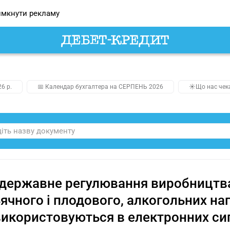
мкнути рекламу
26 р.
📅 Календар бухгалтера на СЕРПЕНЬ 2026
☀️Що нас чек
державне регулювання виробництва 
ячного і плодового, алкогольних нап
икористовуються в електронних сиг