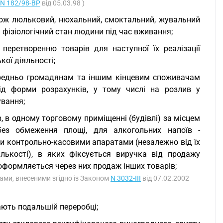
N 182/98-ВР
від 05.03.98 )
також люльковий, нюхальний, смоктальний, жувальний
 фізіологічний стан людини під час вживання;
 перетворенню товарів для наступної їх реалізації
кої діяльності;
середньо громадянам та іншим кінцевим споживачам
ід форми розрахунків, у тому числі на розлив у
ування;
лив, в одному торговому приміщенні (будівлі) за місцем
ез обмеження площі, для алкогольних напоїв -
и контрольно-касовими апаратами (незалежно від їх
ількості), в яких фіксується виручка від продажу
 оформляється через них продаж інших товарів;
інами, внесеними згідно із Законом
N 3032-III
від 07.02.2002
ають подальшій переробці;