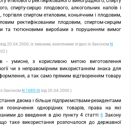
ирту етилового ректифікованого виноградного, спирту
го, спирту-сирцю плодового, алкогольних напоїв і
я, торгівля спиртом етиловим, коньячним і плодовим,
ловим ректифікованим плодовим, спиртом-сирцем
ями та тютюновими виробами з порушенням вимог
від 20.04.2000, із змінами, внесеними згідно із Законом
N
02 )
ів - умисне, з корисливою метою виготовлення
огії чи з неправомірним використанням знака для
 оформлення, а так само прямим відтворенням товару
 із Законом
N 1685-III
від 20.04.2000 )
стання двома і більше підприємствами-резидентами
я позначення однорідних товарів, права на які
ржаними до введення в дію пункту 4 статті
6
Закону
кщо таке використання розпочалося до державної