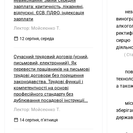
невиконання! Зміни Середня
зарплата: критичність, лікарняні,
не
відпускні. ЄСВ, ПДФО, індексація
виногр
зарплати
алкогол
Лектор: Мойсеєнко Т.
ректиф
12 серпня, середа
сирцю 
діяльно
( Ст
Сучасний трудовий договір (усний,
письмовий, електронний). Як
перевести працівників на письмові
пов
трудові договори без порушення
техноло
законодавства. Трудові функції і
а тако
компетентності на основі
професійного стандарту без
дублювання посадової інструкції...
міс
Лектор: Мойсеєнко Т.
зберіг
державн
14 серпня, пʼятниця