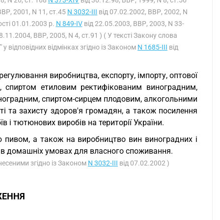
8, N 26, ст. 168
N 373-XIV
від 30.12.98, ВВР, 1999, N 8, ст.56
ВВР, 2001, N 11, ст.45
N 3032-III
від 07.02.2002, ВВР, 2002, N
ості 01.01.2003 р.
N 849-IV
від 22.05.2003, ВВР, 2003, N 33-
8.11.2004, ВВР, 2005, N 4, ст.91 ) ( У тексті Закону слова
ї" у відповідних відмінках згідно із Законом
N 1685-III
від
егулювання виробництва, експорту, імпорту, оптової
м, спиртом етиловим ректифікованим виноградним,
ноградним, спиртом-сирцем плодовим, алкогольними
і та захисту здоров'я громадян, а також посилення
 і тютюнових виробів на території України.
ю пивом, а також на виробництво вин виноградних і
и в домашніх умовах для власного споживання.
внесеними згідно із Законом
N 3032-III
від 07.02.2002 )
ЖЕННЯ