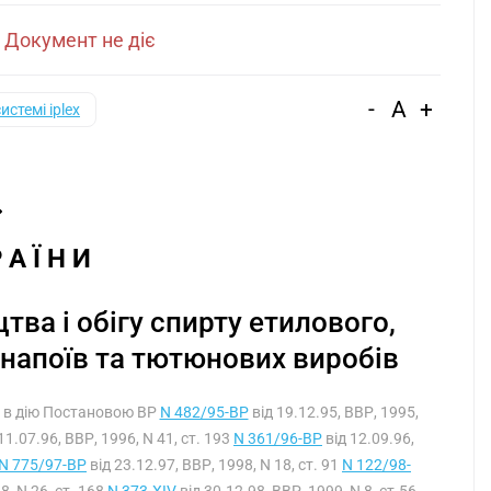
|
Документ не діє
-
A
+
системі iplex
Р А Ї Н И
ва і обігу спирту етилового,
 напоїв та тютюнових виробів
ся в дію Постановою ВР
N 482/95-ВР
від 19.12.95, ВВР, 1995,
11.07.96, ВВР, 1996, N 41, ст. 193
N 361/96-ВР
від 12.09.96,
N 775/97-ВР
від 23.12.97, ВВР, 1998, N 18, ст. 91
N 122/98-