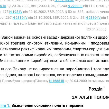
д 12.02.98, ВВР, 1998, N 26, ст. 158
N 182/98-ВР
від 05.03.98, ВВР, 199
-III
від 20.04.2000, ВВР, 2000, N 30, ст.240
N 2209-III
від 11.01.2001, 
ст.175
N 195-IV
від 24.10.2002, ВВР, 2002, N 50, ст.365 - набирає чинн
, ст.267
N 2116-IV
від 21.10.2004, ВВР, 2005, N 2, ст.33
N 2189-IV
від 1
пеціальні дозволи (ліцензії)" у всіх відмінках замінено словом "ліцензі
20.04.2000 )
 Закон визначає основні засади державної політики щодо р
рібної торгівлі спиртом етиловим, коньячним і плодови
м етиловим ректифікованим плодовим, спиртом-сирцем ви
и та тютюновими виробами, забезпечення їх високої якост
и з незаконним виробництвом та обігом алкогольних напоїв
 цього Закону не поширюється на виробництво і торгівл
о-ягідних, наливок і настоянок, виготовлених громадянам
( Преамбула в редакції Закону
N 1685-III
від20.04.2000, із змінами, 
Розділ I
ЗАГАЛЬНІ ПОЛО
ття 1.
Визначення основних понять і термінів