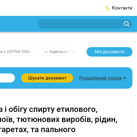
Контакти
Мої документи
ає у СЕРПНІ 2026
📈 Індексація у СЕРПНІ
2️⃣0️⃣2️⃣7️⃣ Усі ключо
Розширений пошук
Шукати документ
і обігу спирту етилового,
оїв, тютюнових виробів, рідин,
аретах, та пального