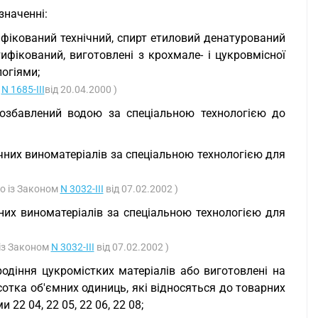
значенні:
ифікований технічний, спирт етиловий денатурований
тифікований, виготовлені з крохмале- і цукровмісної
огіями;
у
N 1685-III
від 20.04.2000 )
розбавлений водою за спеціальною технологією до
чних виноматеріалів за спеціальною технологією для
но із Законом
N 3032-III
від 07.02.2002 )
них виноматеріалів за спеціальною технологією для
 із Законом
N 3032-III
від 07.02.2002 )
родіння цукромістких матеріалів або виготовлені на
сотка об'ємних одиниць, які відносяться до товарних
22 04, 22 05, 22 06, 22 08;