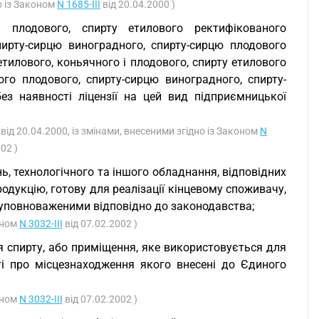
о із Законом
N 1685-III
від 20.04.2000 )
і плодового, спирту етилового ректифікованого
пирту-сирцю виноградного, спирту-сирцю плодового
тилового, коньячного і плодового, спирту етилового
го плодового, спирту-сирцю виноградного, спирту-
з наявності ліцензії на цей вид підприємницької
від 20.04.2000, із змінами, внесеними згідно із Законом
N
02 )
ь, технологічного та іншого обладнання, відповідних
одукцію, готову для реалізації кінцевому споживачу,
 уповноваженими відповідно до законодавства;
оном
N 3032-III
від 07.02.2002 )
ня спирту, або приміщення, яке використовується для
ті про місцезнаходження якого внесені до Єдиного
оном
N 3032-III
від 07.02.2002 )