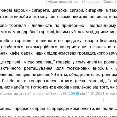
( Абзац шостий статті 1 в редакції Закону
юнові вироби - сигарети, цигарки, сигари, сигарили, а 
а інші вироби з тютюну і його замінники, які впливають на
ова торгівля - діяльність по придбанню і відповідному
мствам роздрібної торгівлі, іншим суб'єктам підприємниць
дрібна торгівля - діяльність по продажу товарів безпо
 особистого некомерційного використання незалежно в
нах, кафе, барах, інших підприємствах громадського харч
це торгівлі - місце реалізації товарів, у тому числі на роз
актичного розташування, для тютюнових виробів - б
ельною площею не менше 20 кв. м, обладнане електронним
сті) або де є товарно-касові книги (незалежно від їх к
ьних напоїв та тютюнових виробів незалежно від того, чи
ац десятий статті 1 в редакції Закону
N 2209-III
від 11.01.2001, із зм
)
овина - предмети праці та природні компоненти, які підляг