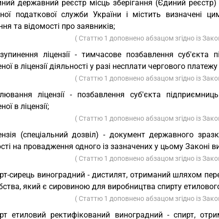
ний державний реєстр місць зберігання (Єдиний реєстр) 
ної податкової служби України і містить визначені ц
ння та відомості про заявників;
( Статтю 1 доповнено абзацом згідно із Зак
зупинення ліцензії - тимчасове позбавлення суб'єкта 
ної в ліцензії діяльності у разі несплати чергового платежу 
( Статтю 1 доповнено абзацом згідно із Зак
лювання ліцензії - позбавлення суб'єкта підприємниць
ної в ліцензії;
( Статтю 1 доповнено абзацом згідно із Зак
ензія (спеціальний дозвіл) - документ державного зраз
сті на провадження одного із зазначених у цьому Законі в
( Статтю 1 доповнено абзацом згідно із Зак
рт-сирець виноградний - дистилят, отриманий шляхом пер
бства, який є сировиною для виробництва спирту етиловог
( Статтю 1 доповнено абзацом згідно із Зак
рт етиловий ректифікований виноградний - спирт, отр