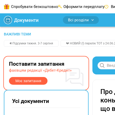
Спробувати безкоштовно
Оформити передплату
Ви
Документи
Всі розділи
ВАЖЛИВІ ТЕМИ
🔉Підсумки тижня. 3-7 серпня
💔 НОВИЙ (!) перелік ТОТ з 24.06.
Поставити запитання
фахівцям редакції «Дебет-Кредит»
Моє запитання
Про 
конь
Усі документи
що в