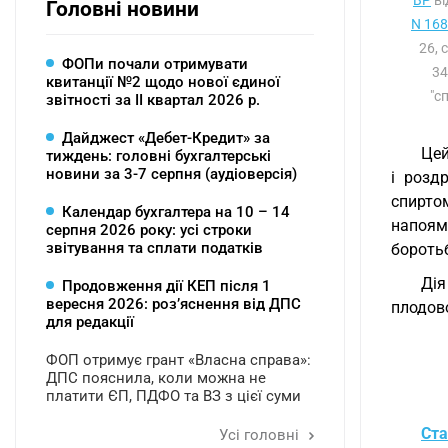
ВР
ві
Головні новини
N 1685
26, 
ФОПи почали отримувати
34
квитанції №2 щодо нової єдиної
"с
звітності за ІІ квартал 2026 р.
Дайджест «Дебет-Кредит» за
Цей
тиждень: головні бухгалтерські
новини за 3-7 серпня (аудіоверсія)
і розд
спирто
Календар бухгалтера на 10 – 14
напоям
серпня 2026 року: усі строки
звітування та сплати податків
боротьб
Дія
Продовження дії КЕП після 1
вересня 2026: розʼяснення від ДПС
плодов
для редакції
ФОП отримує грант «Власна справа»:
ДПС пояснила, коли можна не
платити ЄП, ПДФО та ВЗ з цієї суми
Ста
Усі головні