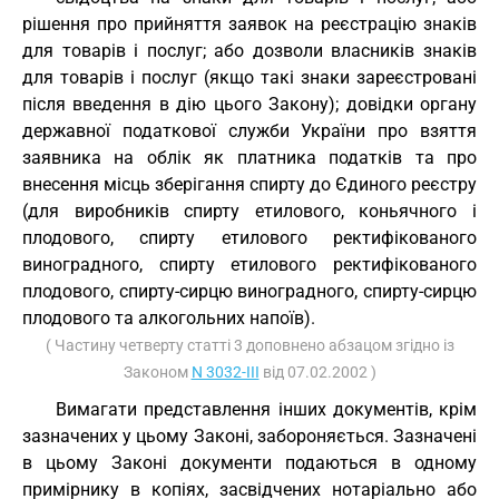
рішення про прийняття заявок на реєстрацію знаків
для товарів і послуг; або дозволи власників знаків
для товарів і послуг (якщо такі знаки зареєстровані
після введення в дію цього Закону); довідки органу
державної податкової служби України про взяття
заявника на облік як платника податків та про
внесення місць зберігання спирту до Єдиного реєстру
(для виробників спирту етилового, коньячного і
плодового, спирту етилового ректифікованого
виноградного, спирту етилового ректифікованого
плодового, спирту-сирцю виноградного, спирту-сирцю
плодового та алкогольних напоїв).
( Частину четверту статті 3 доповнено абзацом згідно із
Законом
N 3032-III
від 07.02.2002 )
Вимагати представлення інших документів, крім
зазначених у цьому Законі, забороняється. Зазначені
в цьому Законі документи подаються в одному
примірнику в копіях, засвідчених нотаріально або