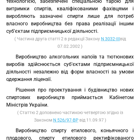
технологією, забезпечені спеціальною тарою для
витримки спиртів, кваліфікованими фахівцями і
виробляють зазначені спирти лише для потреб
власного виробництва без права реалізації іншим
суб'єктам підприємницької діяльності.
( Частина друга статті 2 в редакції Закону
N 3032-III
від
07.02.2002 )
Виробництво алкогольних напоїв та тютюнових
виробів здійснюється суб'єктами підприємницької
діяльності незалежно від форм власності за умови
одержання ліцензії.
Рішення про проектування і будівництво нових
спиртових виробництв приймається Кабінетом
Міністрів України.
( Статтю 2 доповнено частиною четвертою згідно із
Законом
N 526/97-ВР
від 11.09.97 )
Виробництво спирту етилового, коньячного і
плодового, спирту етилового ректифікованого