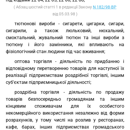
( Абзац шостий статті 1 в редакції Закону
N 182/98-ВР
від 05.03.98 )
тютюнові вироби - сигарети, цигарки, сигари,
сигарили, а також люльковий, нюхальний,
смоктальний, жувальний тютюн та інші вироби з
тютюну і його замінники, які впливають на
фізіологічний стан людини під час вживання;
оптова торгівля - діяльність по придбанню і
відповідному перетворенню товарів для наступної їх
реалізації підприємствам роздрібної торгівлі, іншим
суб'єктам підприємницької діяльності;
роздрібна торгівля - діяльність по продажу
товарів безпосередньо громадянам та іншим
кінцевим споживачам для їх особистого
некомерційного використання незалежно від форми
розрахунків, у тому числі на розлив у ресторанах,
кафе, барах, інших підприємствах громадського