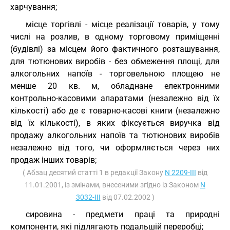
харчування;
місце торгівлі - місце реалізації товарів, у тому
числі на розлив, в одному торговому приміщенні
(будівлі) за місцем його фактичного розташування,
для тютюнових виробів - без обмеження площі, для
алкогольних напоїв - торговельною площею не
менше 20 кв. м, обладнане електронними
контрольно-касовими апаратами (незалежно від їх
кількості) або де є товарно-касові книги (незалежно
від їх кількості), в яких фіксується виручка від
продажу алкогольних напоїв та тютюнових виробів
незалежно від того, чи оформляється через них
продаж інших товарів;
( Абзац десятий статті 1 в редакції Закону
N 2209-III
від
11.01.2001, із змінами, внесеними згідно із Законом
N
3032-III
від 07.02.2002 )
сировина - предмети праці та природні
компоненти, які підлягають подальшій переробці;