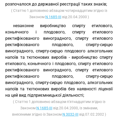
розпочалося до державної реєстрації таких знаків;
( Статтю 1 доповнено абзацом чотирнадцятим згідно із
Законом
N 1685-III
від 20.04.2000 )
незаконне виробництво спирту етилового,
коньячного і плодового, спирту етилового
ректифікованого виноградного, спирту етилового
ректифікованого плодового, спирту-сирцю
виноградного, спирту-сирцю плодового алкогольних
напоїв та тютюнових виробів - виробництво спирту
етилового, коньячного і плодового, спирту етилового
ректифікованого виноградного, спирту етилового
ректифікованого плодового, спирту-сирцю
виноградного, спирту-сирцю плодового, алкогольних
напоїв та тютюнових виробів без наявності ліцензії
на цей вид підприємницької діяльності;
( Статтю 1 доповнено абзацом п'ятнадцятим згідно із
Законом
N 1685-III
від 20.04.2000, із змінами,
внесеними згідно із Законом
N 3032-III
від 07.02.2002 )