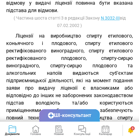
відмову у видачі ліцензії повинна бути вказана
підстава для відмови.
( Частина шоста статті 3 в редакції Закону
N 3032-III
від
07.02.2002 )
Ліцензії на виробництво спирту етилового,
коньячного і плодового, спирту етилового
ректифікованого виноградного, спирту етилового
ректифікованого плодового, спирту-сирцю
виноградного, спирту-сирцю плодового та
алкогольних напоїв видаються суб'єктам
підприємницької діяльності, які на момент подання
заяви про видачу ліцензії є власниками або
відповідно до інших не заборонених законодавством
підстав володіють та/або користуються
приміщеннями та обладнанням, що забезпечують
ШІ-консультант
повний технологічний цикл виробництва спирту
етилового, коньячного і плодового, спирту етилового
0
ректифікованого виноградного, спирту етилового
Документи
Головна
Новини
Консультації
Календар
Сервіси