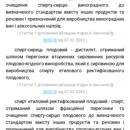
очищення спирту-сирцю виноградного до
визначеного стандартом вмісту інших продуктів та
речовин і призначений для виробництва виноградних
вин і алкогольних напоїв;
( Статтю 1 доповнено абзацом згідно із Законом
N
3032-III
від 07.02.2002 )
спирт-сирець плодовий - дистилят, отриманий
шляхом перегонки вторинних сировинних ресурсів
плодово-ягідного виноробства, який є сировиною для
виробництва спирту етилового ректифікованого
плодового;
( Статтю 1 доповнено абзацом згідно із Законом
N
3032-III
від 07.02.2002 )
спирт етиловий ректифікований плодовий - спирт,
отриманий шляхом фракційної перегонки та
очищення спирту-сирцю плодового до визначеного
стандартом вмісту інших продуктів та речовин і
призначений для виробництва плодово-ягідних вин і