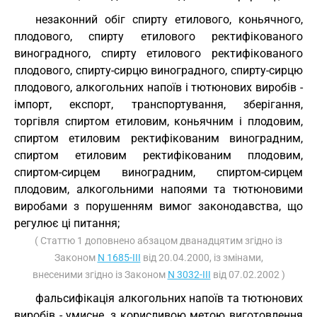
незаконний обіг спирту етилового, коньячного,
плодового, спирту етилового ректифікованого
виноградного, спирту етилового ректифікованого
плодового, спирту-сирцю виноградного, спирту-сирцю
плодового, алкогольних напоїв і тютюнових виробів -
імпорт, експорт, транспортування, зберігання,
торгівля спиртом етиловим, коньячним і плодовим,
спиртом етиловим ректифікованим виноградним,
спиртом етиловим ректифікованим плодовим,
спиртом-сирцем виноградним, спиртом-сирцем
плодовим, алкогольними напоями та тютюновими
виробами з порушенням вимог законодавства, що
регулює ці питання;
( Статтю 1 доповнено абзацом дванадцятим згідно із
Законом
N 1685-III
від 20.04.2000, із змінами,
внесеними згідно із Законом
N 3032-III
від 07.02.2002 )
фальсифікація алкогольних напоїв та тютюнових
виробів - умисне, з корисливою метою виготовлення