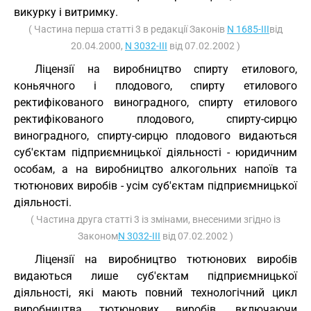
викурку і витримку.
( Частина перша статті 3 в редакції Законів
N 1685-III
від
20.04.2000,
N 3032-III
від 07.02.2002 )
Ліцензії на виробництво спирту етилового,
коньячного і плодового, спирту етилового
ректифікованого виноградного, спирту етилового
ректифікованого плодового, спирту-сирцю
виноградного, спирту-сирцю плодового видаються
суб'єктам підприємницької діяльності - юридичним
особам, а на виробництво алкогольних напоїв та
тютюнових виробів - усім суб'єктам підприємницької
діяльності.
( Частина друга статті 3 із змінами, внесеними згідно із
Законом
N 3032-III
від 07.02.2002 )
Ліцензії на виробництво тютюнових виробів
видаються лише суб'єктам підприємницької
діяльності, які мають повний технологічний цикл
виробництва тютюнових виробів, включаючи