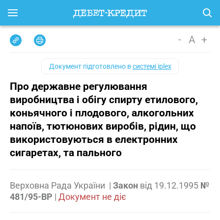
-
A
+
Документ підготовлено в
системі iplex
Про державне регулювання
виробництва і обігу спирту етилового,
коньячного і плодового, алкогольних
напоїв, тютюнових виробів, рідин, що
використовуються в електронних
сигаретах, та пального
Верховна Рада України
|
Закон
від
19.12.1995
№
481/95-ВР
|
Документ не діє