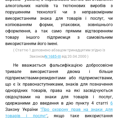
алкогольних напоїв та тютюнових виробів з
порушенням технології чи з неправомірним
використанням знака для товарів і послуг, чи
копіюванням форми, упаковки, зовнішнього
оформлення, а так само прямим відтворенням
товару іншого підприємця з самовільним
використанням його імені.
( Статтю 1 доповнено абзацом тринадцятим згідно із
Законом
N 1685-III
від 20.04.2000 )
Не вважається фальсифікацією добросовісне
тривале використання двома і більше
підприємствами-резидентами або підприємствами,
що є їх правонаступниками, знаків для позначення
однорідних товарів, права на які засвідчуються
свідоцтвами на знаки для товарів і послуг,
одержаними до введення в дію пункту 4 статті
6
Закону України
"Про охорону прав на знаки для
товарів і послуг"
, якщо таке використання