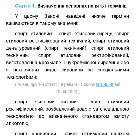
Стаття 1.
Визначення основних понять і термінів
У цьому Законі наведені нижче терміни
вживаються в такому значенні:
спирт етиловий - спирт етиловий-сирець, спирт
етиловий ректифікований технічний, спирт етиловий
денатурований (спирт технічний), спирт етиловий
технічний, спирт етиловий ректифікований,
виготовлені з крохмале- і цукровмісної сировини або
з нехарчових видів сировини за спеціальними
технологіями;
( Абзац другий статті 1 в редакції Закону
N 1685-III
від
20.04.2000 )
спирт етиловий питний - спирт етиловий
ректифікований, розбавлений водою за спеціальною
технологією до визначеного стандартом вмісту
алкоголю;
спирт коньячний - спирт, отриманий шляхом