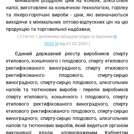
мінімальні роздрібні ціни на коньяк, алкогольні
напої, виготовлені за коньячною технологією, горілку
та лікеро-горілчані вироби - ціни, які визначаються
виходячи з мінімальних оптово-відпускних цін на цю
продукцію та торговельної надбавки;
( Статтю 1 доповнено абзацом згідно із Законом
N
3032-III
від 07.02.2002 )
Єдиний державний реєстр виробників спирту
етилового, коньячного і плодового, спирту етилового
ректифікованого виноградного, спирту етилового
ректифікованого плодового, спирту-сирцю
виноградного, спирту-сирцю плодового, алкогольних
напоїв та тютюнових виробів - перелік виробників
спирту етилового, коньячного і плодового, спирту
етилового ректифікованого виноградного, спирту
етилового ректифікованого плодового, спирту-сирцю
виноградного, спирту-сирцю плодового, алкогольних
напоїв та тютюнових виробів, який ведеться органом
виконавчої влади, уповноваженим Кабінетом