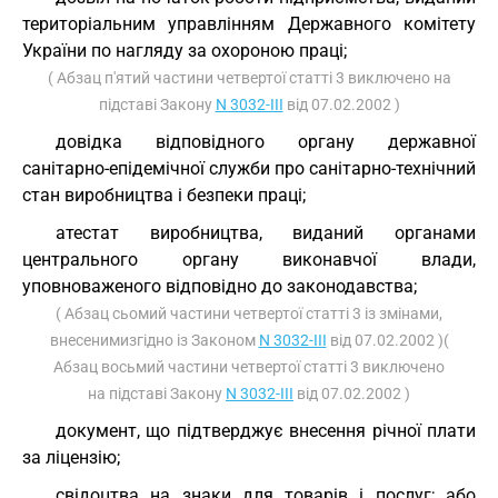
територіальним управлінням Державного комітету
України по нагляду за охороною праці;
( Абзац п'ятий частини четвертої статті 3 виключено на
підставі Закону
N 3032-III
від 07.02.2002 )
довідка відповідного органу державної
санітарно-епідемічної служби про санітарно-технічний
стан виробництва і безпеки праці;
атестат виробництва, виданий органами
центрального органу виконавчої влади,
уповноваженого відповідно до законодавства;
( Абзац сьомий частини четвертої статті 3 із змінами,
внесенимизгідно із Законом
N 3032-III
від 07.02.2002 )(
Абзац восьмий частини четвертої статті 3 виключено
на підставі Закону
N 3032-III
від 07.02.2002 )
документ, що підтверджує внесення річної плати
за ліцензію;
свідоцтва на знаки для товарів і послуг; або