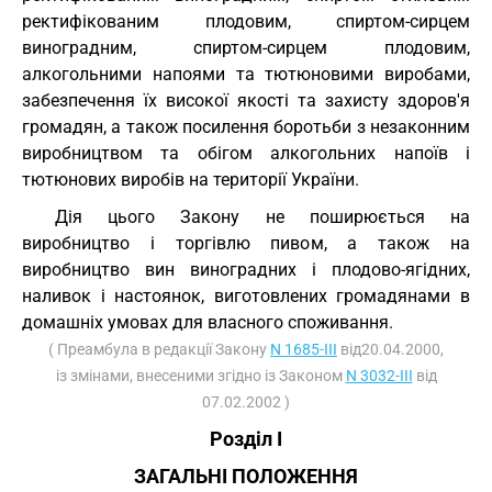
ректифікованим плодовим, спиртом-сирцем
виноградним, спиртом-сирцем плодовим,
алкогольними напоями та тютюновими виробами,
забезпечення їх високої якості та захисту здоров'я
громадян, а також посилення боротьби з незаконним
виробництвом та обігом алкогольних напоїв і
тютюнових виробів на території України.
Дія цього Закону не поширюється на
виробництво і торгівлю пивом, а також на
виробництво вин виноградних і плодово-ягідних,
наливок і настоянок, виготовлених громадянами в
домашніх умовах для власного споживання.
( Преамбула в редакції Закону
N 1685-III
від20.04.2000,
із змінами, внесеними згідно із Законом
N 3032-III
від
07.02.2002 )
Розділ I
ЗАГАЛЬНІ ПОЛОЖЕННЯ