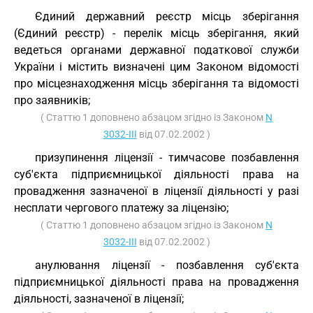
Єдиний державний реєстр місць зберігання
(Єдиний реєстр) - перелік місць зберігання, який
ведеться органами державної податкової служби
України і містить визначені цим Законом відомості
про місцезнаходження місць зберігання та відомості
про заявників;
( Статтю 1 доповнено абзацом згідно із Законом
N
3032-III
від 07.02.2002 )
призупинення ліцензії - тимчасове позбавлення
суб'єкта підприємницької діяльності права на
провадження зазначеної в ліцензії діяльності у разі
несплати чергового платежу за ліцензію;
( Статтю 1 доповнено абзацом згідно із Законом
N
3032-III
від 07.02.2002 )
анулювання ліцензії - позбавлення суб'єкта
підприємницької діяльності права на провадження
діяльності, зазначеної в ліцензії;