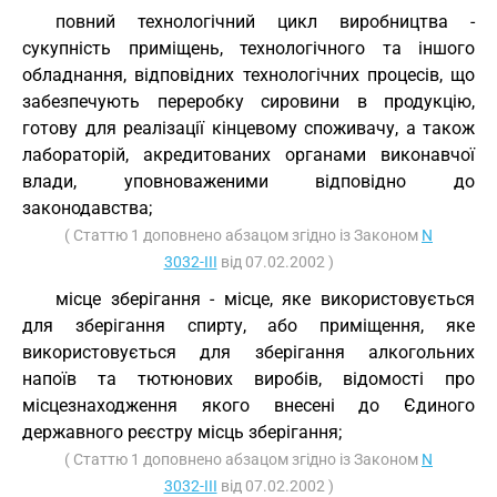
повний технологічний цикл виробництва -
сукупність приміщень, технологічного та іншого
обладнання, відповідних технологічних процесів, що
забезпечують переробку сировини в продукцію,
готову для реалізації кінцевому споживачу, а також
лабораторій, акредитованих органами виконавчої
влади, уповноваженими відповідно до
законодавства;
( Статтю 1 доповнено абзацом згідно із Законом
N
3032-III
від 07.02.2002 )
місце зберігання - місце, яке використовується
для зберігання спирту, або приміщення, яке
використовується для зберігання алкогольних
напоїв та тютюнових виробів, відомості про
місцезнаходження якого внесені до Єдиного
державного реєстру місць зберігання;
( Статтю 1 доповнено абзацом згідно із Законом
N
3032-III
від 07.02.2002 )