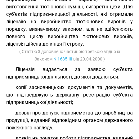
виготовлення тютюнової суміші, сигаретні цехи. Для
суб'єктів підприємницької діяльності, які отримали
ліцензію на виробництво тютюнових виробів у
порядку, визначеному законом, але не здійснюють
повного циклу виробництва тютюнових виробів,
ліцензія дійсна до кінця її строку.
( Статтю 3 доповнено частиною третьою згідно із
Законом
N 1685-III
від 20.04.2000 )
Ліцензія видається за заявою суб'єкта
підприємницької діяльності, до якої додаються:
копії засновницьких документів та документів,
що підтверджують державну реєстрацію суб'єкта
підприємницької діяльності;
дозвіл про допуск підприємства до виробництва
продукції, виданий відповідним органом державного
пожежного нагляду;
дозвіл на початок роботи підприємства, виданий