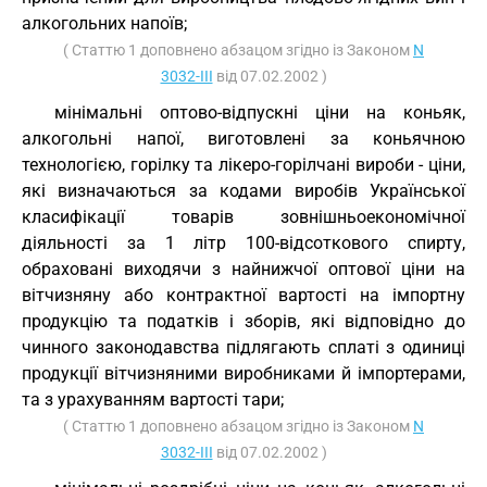
алкогольних напоїв;
( Статтю 1 доповнено абзацом згідно із Законом
N
3032-III
від 07.02.2002 )
мінімальні оптово-відпускні ціни на коньяк,
алкогольні напої, виготовлені за коньячною
технологією, горілку та лікеро-горілчані вироби - ціни,
які визначаються за кодами виробів Української
класифікації товарів зовнішньоекономічної
діяльності за 1 літр 100-відсоткового спирту,
обраховані виходячи з найнижчої оптової ціни на
вітчизняну або контрактної вартості на імпортну
продукцію та податків і зборів, які відповідно до
чинного законодавства підлягають сплаті з одиниці
продукції вітчизняними виробниками й імпортерами,
та з урахуванням вартості тари;
( Статтю 1 доповнено абзацом згідно із Законом
N
3032-III
від 07.02.2002 )