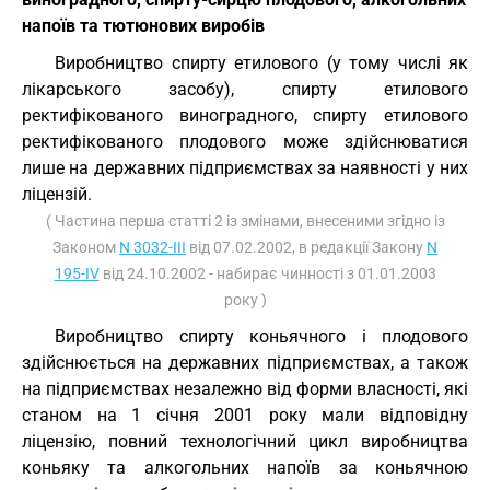
напоїв та тютюнових виробів
Виробництво спирту етилового (у тому числі як
лікарського засобу), спирту етилового
ректифікованого виноградного, спирту етилового
ректифікованого плодового може здійснюватися
лише на державних підприємствах за наявності у них
ліцензій.
( Частина перша статті 2 із змінами, внесеними згідно із
Законом
N 3032-III
від 07.02.2002, в редакції Закону
N
195-IV
від 24.10.2002 - набирає чинності з 01.01.2003
року )
Виробництво спирту коньячного і плодового
здійснюється на державних підприємствах, а також
на підприємствах незалежно від форми власності, які
станом на 1 січня 2001 року мали відповідну
ліцензію, повний технологічний цикл виробництва
коньяку та алкогольних напоїв за коньячною