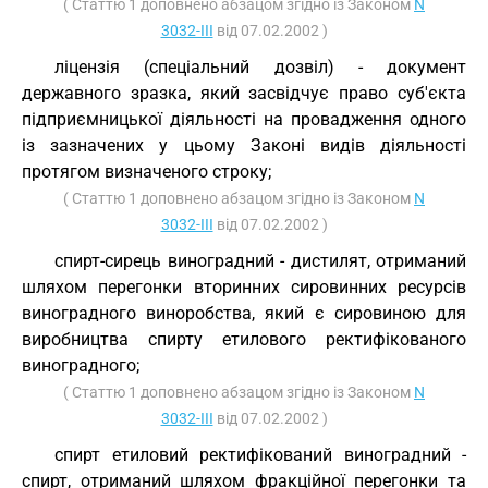
( Статтю 1 доповнено абзацом згідно із Законом
N
3032-III
від 07.02.2002 )
ліцензія (спеціальний дозвіл) - документ
державного зразка, який засвідчує право суб'єкта
підприємницької діяльності на провадження одного
із зазначених у цьому Законі видів діяльності
протягом визначеного строку;
( Статтю 1 доповнено абзацом згідно із Законом
N
3032-III
від 07.02.2002 )
спирт-сирець виноградний - дистилят, отриманий
шляхом перегонки вторинних сировинних ресурсів
виноградного виноробства, який є сировиною для
виробництва спирту етилового ректифікованого
виноградного;
( Статтю 1 доповнено абзацом згідно із Законом
N
3032-III
від 07.02.2002 )
спирт етиловий ректифікований виноградний -
спирт, отриманий шляхом фракційної перегонки та