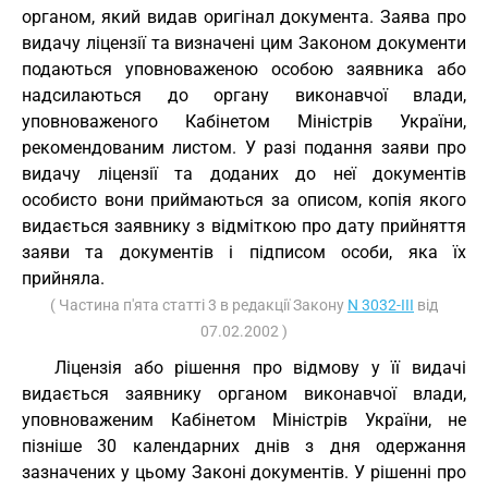
органом, який видав оригінал документа. Заява про
видачу ліцензії та визначені цим Законом документи
подаються уповноваженою особою заявника або
надсилаються до органу виконавчої влади,
уповноваженого Кабінетом Міністрів України,
рекомендованим листом. У разі подання заяви про
видачу ліцензії та доданих до неї документів
особисто вони приймаються за описом, копія якого
видається заявнику з відміткою про дату прийняття
заяви та документів і підписом особи, яка їх
прийняла.
( Частина п'ята статті 3 в редакції Закону
N 3032-III
від
07.02.2002 )
Ліцензія або рішення про відмову у її видачі
видається заявнику органом виконавчої влади,
уповноваженим Кабінетом Міністрів України, не
пізніше 30 календарних днів з дня одержання
зазначених у цьому Законі документів. У рішенні про