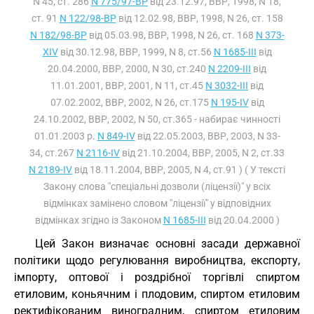
N 45, ст. 286
N 775/97-ВР
від 23.12.97, ВВР, 1998, N 18,
ст. 91
N 122/98-ВР
від 12.02.98, ВВР, 1998, N 26, ст. 158
N 182/98-ВР
від 05.03.98, ВВР, 1998, N 26, ст. 168
N 373-
XIV
від 30.12.98, ВВР, 1999, N 8, ст.56
N 1685-III
від
20.04.2000, ВВР, 2000, N 30, ст.240
N 2209-III
від
11.01.2001, ВВР, 2001, N 11, ст.45
N 3032-III
від
07.02.2002, ВВР, 2002, N 26, ст.175
N 195-IV
від
24.10.2002, ВВР, 2002, N 50, ст.365 - набирає чинності
01.01.2003 р.
N 849-IV
від 22.05.2003, ВВР, 2003, N 33-
34, ст.267
N 2116-IV
від 21.10.2004, ВВР, 2005, N 2, ст.33
N 2189-IV
від 18.11.2004, ВВР, 2005, N 4, ст.91 ) ( У тексті
Закону слова "спеціальні дозволи (ліцензії)" у всіх
відмінках замінено словом "ліцензії" у відповідних
відмінках згідно із Законом
N 1685-III
від 20.04.2000 )
Цей Закон визначає основні засади державної
політики щодо регулювання виробництва, експорту,
імпорту, оптової і роздрібної торгівлі спиртом
етиловим, коньячним і плодовим, спиртом етиловим
ректифікованим виноградним, спиртом етиловим