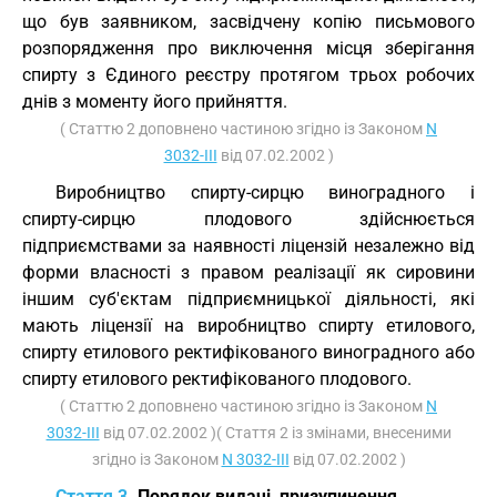
що був заявником, засвідчену копію письмового
розпорядження про виключення місця зберігання
спирту з Єдиного реєстру протягом трьох робочих
днів з моменту його прийняття.
( Статтю 2 доповнено частиною згідно із Законом
N
3032-III
від 07.02.2002 )
Виробництво спирту-сирцю виноградного і
спирту-сирцю плодового здійснюється
підприємствами за наявності ліцензій незалежно від
форми власності з правом реалізації як сировини
іншим суб'єктам підприємницької діяльності, які
мають ліцензії на виробництво спирту етилового,
спирту етилового ректифікованого виноградного або
спирту етилового ректифікованого плодового.
( Статтю 2 доповнено частиною згідно із Законом
N
3032-III
від 07.02.2002 )( Стаття 2 із змінами, внесеними
згідно із Законом
N 3032-III
від 07.02.2002 )
Стаття 3.
Порядок видачі, призупинення,