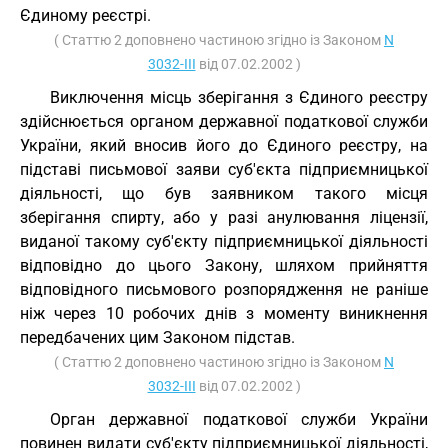
Єдиному реєстрі.
( Статтю 2 доповнено частиною згідно із Законом
N
3032-III
від 07.02.2002 )
Виключення місць зберігання з Єдиного реєстру
здійснюється органом державної податкової служби
України, який вносив його до Єдиного реєстру, на
підставі письмової заяви суб'єкта підприємницької
діяльності, що був заявником такого місця
зберігання спирту, або у разі анулювання ліцензії,
виданої такому суб'єкту підприємницької діяльності
відповідно до цього Закону, шляхом прийняття
відповідного письмового розпорядження не раніше
ніж через 10 робочих днів з моменту виникнення
передбачених цим Законом підстав.
( Статтю 2 доповнено частиною згідно із Законом
N
3032-III
від 07.02.2002 )
Орган державної податкової служби України
повинен видати суб'єкту підприємницької діяльності,