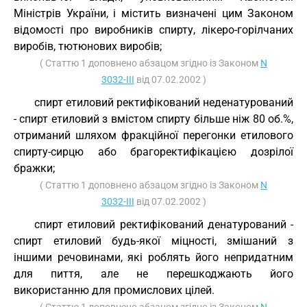
Міністрів України, і містить визначені цим Законом
відомості про виробників спирту, лікеро-горілчаних
виробів, тютюнових виробів;
( Статтю 1 доповнено абзацом згідно із Законом
N
3032-III
від 07.02.2002 )
спирт етиловий ректифікований неденатурований
- спирт етиловий з вмістом спирту більше ніж 80 об.%,
отриманий шляхом фракційної перегонки етилового
спирту-сирцю або брагоректифікацією дозрілої
бражки;
( Статтю 1 доповнено абзацом згідно із Законом
N
3032-III
від 07.02.2002 )
спирт етиловий ректифікований денатурований -
спирт етиловий будь-якої міцності, змішаний з
іншими речовинами, які роблять його непридатним
для пиття, але не перешкоджають його
використанню для промислових цілей.