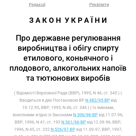
Редакції
Реквізити
З А К О Н  У К Р А Ї Н И
Про державне регулювання
виробництва і обігу спирту
етилового, коньячного і
плодового, алкогольних напоїв
та тютюнових виробів
( Відомості Верховної Ради (ВВР), 1995, N 46, ст. 345 ) (
Вводиться в дію Постановою ВР
N 482/95-ВР
від
19.12.95, ВВР, 1995, N 46, ст. 346 ) ( Із змінами,
внесеними згідно із Законами
N 306/96-ВР
від 11.07.96,
ВВР, 1996, N 41, ст. 193
N 361/96-ВР
від 12.09.96, ВВР,
1996, N 45, ст. 232
N 526/97-ВР
від 11.09.97, ВВР, 1997,