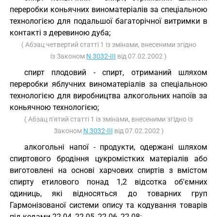
переробки коньячних виноматеріалів за спеціальною
технологією для подальшої багаторічної витримки в
контакті з деревиною дуба;
( Абзац четвертий статті 1 із змінами, внесеними згідно
із Законом
N 3032-III
від 07.02.2002 )
спирт плодовий - спирт, отриманий шляхом
переробки яблучних виноматеріалів за спеціальною
технологією для виробництва алкогольних напоїв за
коньячною технологією;
( Абзац п'ятий статті 1 із змінами, внесеними згідно із
Законом
N 3032-III
від 07.02.2002 )
алкогольні напої - продукти, одержані шляхом
спиртового бродіння цукромістких матеріалів або
виготовлені на основі харчових спиртів з вмістом
спирту етилового понад 1,2 відсотка об'ємних
одиниць, які відносяться до товарних груп
Гармонізованої системи опису та кодування товарів
під кодами 22 04, 22 05, 22 06, 22 08;