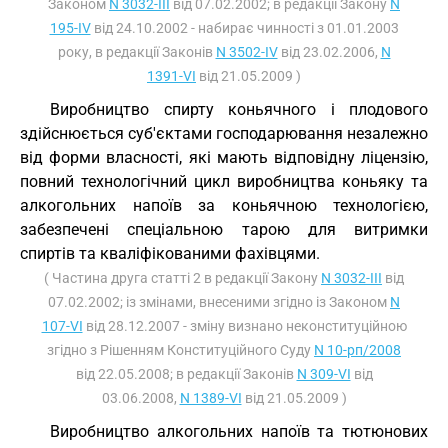
Законом
N 3032-III
від 07.02.2002; в редакції Закону
N
195-IV
від 24.10.2002 - набирає чинності з 01.01.2003
року, в редакції Законів
N 3502-IV
від 23.02.2006,
N
1391-VI
від 21.05.2009 )
Виробництво спирту коньячного і плодового
здійснюється суб'єктами господарювання незалежно
від форми власності, які мають відповідну ліцензію,
повний технологічний цикл виробництва коньяку та
алкогольних напоїв за коньячною технологією,
забезпечені спеціальною тарою для витримки
спиртів та кваліфікованими фахівцями.
( Частина друга статті 2 в редакції Закону
N 3032-III
від
07.02.2002; із змінами, внесеними згідно із Законом
N
107-VI
від 28.12.2007 - зміну визнано неконституційною
згідно з Рішенням Конституційного Суду
N 10-рп/2008
від 22.05.2008; в редакції Законів
N 309-VI
від
03.06.2008,
N 1389-VI
від 21.05.2009 )
Виробництво алкогольних напоїв та тютюнових