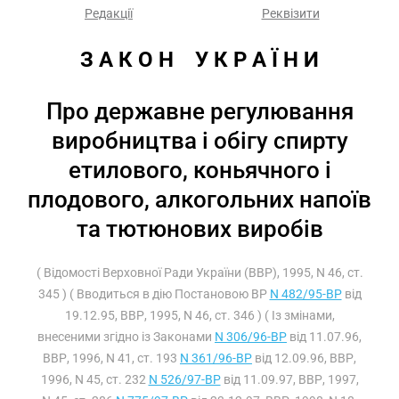
Редакції
Реквізити
З А К О Н    У К Р А Ї Н И
Про державне регулювання
виробництва і обігу спирту
етилового, коньячного і
плодового, алкогольних напоїв
та тютюнових виробів
( Відомості Верховної Ради України (ВВР), 1995, N 46, ст.
345 ) ( Вводиться в дію Постановою ВР
N 482/95-ВР
від
19.12.95, ВВР, 1995, N 46, ст. 346 ) ( Із змінами,
внесеними згідно із Законами
N 306/96-ВР
від 11.07.96,
ВВР, 1996, N 41, ст. 193
N 361/96-ВР
від 12.09.96, ВВР,
1996, N 45, ст. 232
N 526/97-ВР
від 11.09.97, ВВР, 1997,