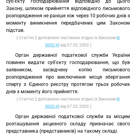
суб'єкту господарювання відповідно до цього
Закону, шляхом прийняття відповідного письмового
розпорядження не раніше ніж через 10 робочих днів з
моменту виникнення передбачених цим Законом
підстав.
( Статтю 2 доповнено частиною згідно із Законом
N
3032-III
від 07.02.2002 )
Орган державної податкової служби України
повинен видати суб'єкту господарювання, що був
заявником, засвідчену копію письмового
розпорядження про виключення місця зберігання
спирту з Єдиного реєстру протягом трьох робочих
днів з моменту його прийняття.
( Статтю 2 доповнено частиною згідно із Законом
N
3032-III
від 07.02.2002 )
Орган державної податкової служби за місцем
розташування акцизного складу призначає свого
представника (представників) на такому складі.