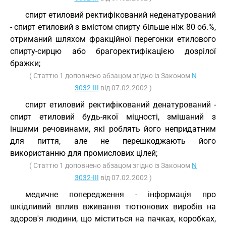
спирт етиловий ректифікований неденатурований
- спирт етиловий з вмістом спирту більше ніж 80 об.%,
отриманий шляхом фракційної перегонки етилового
спирту-сирцю або брагоректифікацією дозрілої
бражки;
( Статтю 1 доповнено абзацом згідно із Законом
N
3032-III
від 07.02.2002 )
спирт етиловий ректифікований денатурований -
спирт етиловий будь-якої міцності, змішаний з
іншими речовинами, які роблять його непридатним
для пиття, але не перешкоджають його
використанню для промислових цілей;
( Статтю 1 доповнено абзацом згідно із Законом
N
3032-III
від 07.02.2002 )
медичне попередження - інформація про
шкідливий вплив вживання тютюнових виробів на
здоров'я людини, що міститься на пачках, коробках,