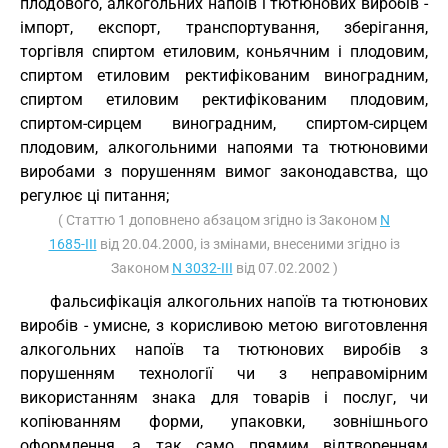
плодового, алкогольних напоїв і тютюнових виробів -
імпорт, експорт, транспортування, зберігання,
торгівля спиртом етиловим, коньячним і плодовим,
спиртом етиловим ректифікованим виноградним,
спиртом етиловим ректифікованим плодовим,
спиртом-сирцем виноградним, спиртом-сирцем
плодовим, алкогольними напоями та тютюновими
виробами з порушенням вимог законодавства, що
регулює ці питання;
( Статтю 1 доповнено абзацом згідно із Законом
N
1685-III
від 20.04.2000, із змінами, внесеними згідно із
Законом
N 3032-III
від 07.02.2002 )
фальсифікація алкогольних напоїв та тютюнових
виробів - умисне, з корисливою метою виготовлення
алкогольних напоїв та тютюнових виробів з
порушенням технології чи з неправомірним
використанням знака для товарів і послуг, чи
копіюванням форми, упаковки, зовнішнього
оформлення, а так само прямим відтворенням