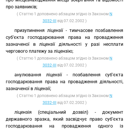
про заявників;
( Статтю 1 доповнено абзацом згідно із Законом
N
3032-III
від 07.02.2002 )
призупинення ліцензії - тимчасове позбавлення
суб'єкта господарювання права на провадження
зазначеної в ліцензії діяльності у разі несплати
чергового платежу за ліцензію;
( Статтю 1 доповнено абзацом згідно із Законом
N
3032-III
від 07.02.2002 )
анулювання ліцензії - позбавлення суб'єкта
господарювання права на провадження діяльності,
зазначеної в ліцензії;
( Статтю 1 доповнено абзацом згідно із Законом
N
3032-III
від 07.02.2002 )
ліцензія (спеціальний дозвіл) - документ
державного зразка, який засвідчує право суб'єкта
господарювання на провадження одного із