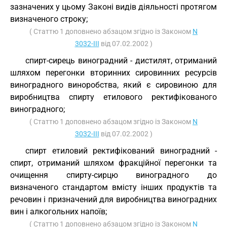
зазначених у цьому Законі видів діяльності протягом
визначеного строку;
( Статтю 1 доповнено абзацом згідно із Законом
N
3032-III
від 07.02.2002 )
спирт-сирець виноградний - дистилят, отриманий
шляхом перегонки вторинних сировинних ресурсів
виноградного виноробства, який є сировиною для
виробництва спирту етилового ректифікованого
виноградного;
( Статтю 1 доповнено абзацом згідно із Законом
N
3032-III
від 07.02.2002 )
спирт етиловий ректифікований виноградний -
спирт, отриманий шляхом фракційної перегонки та
очищення спирту-сирцю виноградного до
визначеного стандартом вмісту інших продуктів та
речовин і призначений для виробництва виноградних
вин і алкогольних напоїв;
( Статтю 1 доповнено абзацом згідно із Законом
N