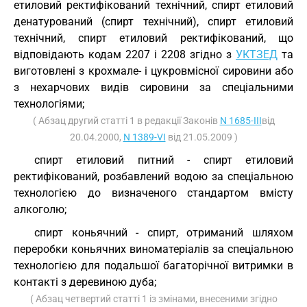
етиловий ректифікований технічний, спирт етиловий
денатурований (спирт технічний), спирт етиловий
технічний, спирт етиловий ректифікований, що
відповідають кодам 2207 і 2208 згідно з
УКТЗЕД
та
виготовлені з крохмале- і цукровмісної сировини або
з нехарчових видів сировини за спеціальними
технологіями;
( Абзац другий статті 1 в редакції Законів
N 1685-III
від
20.04.2000,
N 1389-VI
від 21.05.2009 )
спирт етиловий питний - спирт етиловий
ректифікований, розбавлений водою за спеціальною
технологією до визначеного стандартом вмісту
алкоголю;
спирт коньячний - спирт, отриманий шляхом
переробки коньячних виноматеріалів за спеціальною
технологією для подальшої багаторічної витримки в
контакті з деревиною дуба;
( Абзац четвертий статті 1 із змінами, внесеними згідно