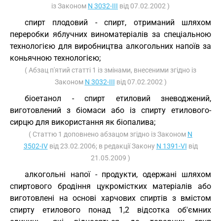
із Законом
N 3032-III
від 07.02.2002 )
спирт плодовий - спирт, отриманий шляхом
переробки яблучних виноматеріалів за спеціальною
технологією для виробництва алкогольних напоїв за
коньячною технологією;
( Абзац п'ятий статті 1 із змінами, внесеними згідно із
Законом
N 3032-III
від 07.02.2002 )
біоетанол - спирт етиловий зневоджений,
виготовлений з біомаси або із спирту етилового-
сирцю для використання як біопалива;
( Статтю 1 доповнено абзацом згідно із Законом
N
3502-IV
від 23.02.2006; в редакції Закону
N 1391-VI
від
21.05.2009 )
алкогольні напої - продукти, одержані шляхом
спиртового бродіння цукромістких матеріалів або
виготовлені на основі харчових спиртів з вмістом
спирту етилового понад 1,2 відсотка об'ємних