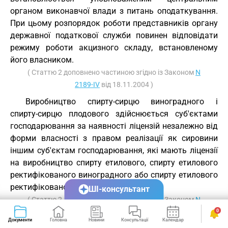
органом виконавчої влади з питань оподаткування.
При цьому розпорядок роботи представників органу
державної податкової служби повинен відповідати
режиму роботи акцизного складу, встановленому
його власником.
( Статтю 2 доповнено частиною згідно із Законом
N
2189-IV
від 18.11.2004 )
Виробництво спирту-сирцю виноградного і
спирту-сирцю плодового здійснюється суб'єктами
господарювання за наявності ліцензій незалежно від
форми власності з правом реалізації як сировини
іншим суб'єктам господарювання, які мають ліцензії
на виробництво спирту етилового, спирту етилового
ректифікованого виноградного або спирту етилового
ректифікованого плодового.
ШІ-консультант
( Статтю 2 доповнено частиною згідно із Законом
N
3032-III
від 07.02.2002 )( Стаття 2 із змінами, внесеними
0
Документи
Головна
Новини
Консультації
Календар
Сервіси
згідно із Законом
N 3032-III
від 07.02.2002 )