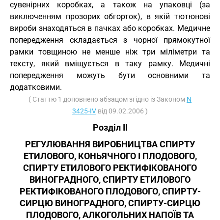
сувенірних коробках, а також на упаковці (за
виключенням прозорих обгорток), в якій тютюнові
вироби знаходяться в пачках або коробках. Медичне
попередження складається з чорної прямокутної
рамки товщиною не менше ніж три міліметри та
тексту, який вміщується в таку рамку. Медичні
попередження можуть бути основними та
додатковими.
( Статтю 1 доповнено абзацом згідно із Законом
N
3425-IV
від 09.02.2006 )
Розділ II
РЕГУЛЮВАННЯ ВИРОБНИЦТВА СПИРТУ
ЕТИЛОВОГО, КОНЬЯЧНОГО І ПЛОДОВОГО,
СПИРТУ ЕТИЛОВОГО РЕКТИФІКОВАНОГО
ВИНОГРАДНОГО, СПИРТУ ЕТИЛОВОГО
РЕКТИФІКОВАНОГО ПЛОДОВОГО, СПИРТУ-
СИРЦЮ ВИНОГРАДНОГО, СПИРТУ-СИРЦЮ
ПЛОДОВОГО, АЛКОГОЛЬНИХ НАПОЇВ ТА