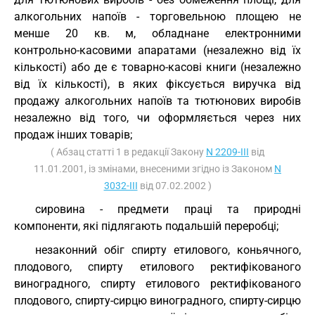
алкогольних напоїв - торговельною площею не
менше 20 кв. м, обладнане електронними
контрольно-касовими апаратами (незалежно від їх
кількості) або де є товарно-касові книги (незалежно
від їх кількості), в яких фіксується виручка від
продажу алкогольних напоїв та тютюнових виробів
незалежно від того, чи оформляється через них
продаж інших товарів;
( Абзац статті 1 в редакції Закону
N 2209-III
від
11.01.2001, із змінами, внесеними згідно із Законом
N
3032-III
від 07.02.2002 )
сировина - предмети праці та природні
компоненти, які підлягають подальшій переробці;
незаконний обіг спирту етилового, коньячного,
плодового, спирту етилового ректифікованого
виноградного, спирту етилового ректифікованого
плодового, спирту-сирцю виноградного, спирту-сирцю