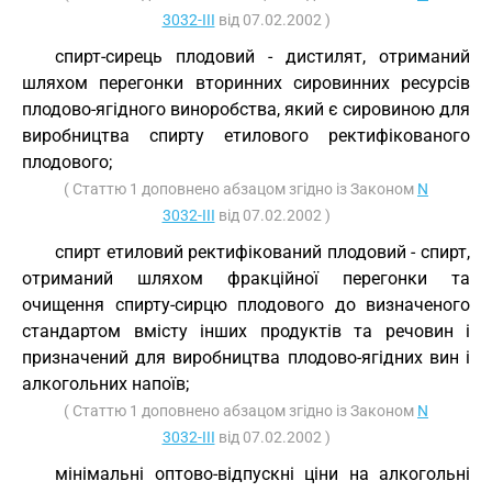
3032-III
від 07.02.2002 )
спирт-сирець плодовий - дистилят, отриманий
шляхом перегонки вторинних сировинних ресурсів
плодово-ягідного виноробства, який є сировиною для
виробництва спирту етилового ректифікованого
плодового;
( Статтю 1 доповнено абзацом згідно із Законом
N
3032-III
від 07.02.2002 )
спирт етиловий ректифікований плодовий - спирт,
отриманий шляхом фракційної перегонки та
очищення спирту-сирцю плодового до визначеного
стандартом вмісту інших продуктів та речовин і
призначений для виробництва плодово-ягідних вин і
алкогольних напоїв;
( Статтю 1 доповнено абзацом згідно із Законом
N
3032-III
від 07.02.2002 )
мінімальні оптово-відпускні ціни на алкогольні