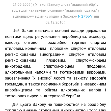
21.05.2009 ) ( У тексті Закону слова "акцизний збір" у
всіх відмінках замінено словами "акцизний податок" у
відповідному відмінку згідно із Законом
N 2756-VI
від
02.12.2010 )
Цей Закон визначає основні засади державної
політики щодо регулювання виробництва, експорту,
імпорту, оптової і роздрібної торгівлі спиртом
етиловим, коньячним і плодовим, спиртом етиловим
ректифікованим виноградним, спиртом етиловим
ректифікованим плодовим, спиртом-сирцем
виноградним, спиртом-сирцем плодовим,
алкогольними напоями та тютюновими виробами,
забезпечення їх високої якості та захисту здоров'я
громадян, а також посилення боротьби з незаконним
виробництвом та обігом алкогольних напоїв і
тютюнових виробів на території України.
Дія цього Закону не поширюється на роздрібну
торгівлю винами столовими, виробництво і торгівлю