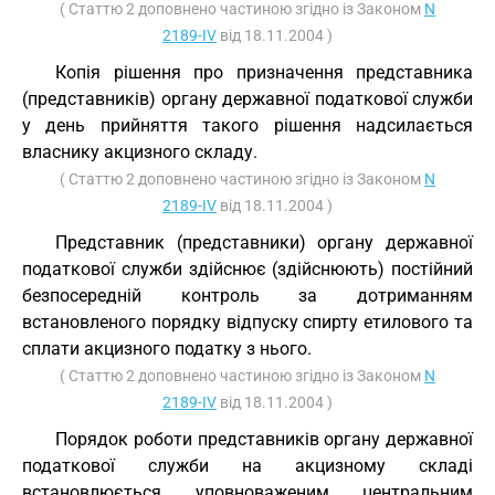
( Статтю 2 доповнено частиною згідно із Законом
N
2189-IV
від 18.11.2004 )
Копія рішення про призначення представника
(представників) органу державної податкової служби
у день прийняття такого рішення надсилається
власнику акцизного складу.
( Статтю 2 доповнено частиною згідно із Законом
N
2189-IV
від 18.11.2004 )
Представник (представники) органу державної
податкової служби здійснює (здійснюють) постійний
безпосередній контроль за дотриманням
встановленого порядку відпуску спирту етилового та
сплати акцизного податку з нього.
( Статтю 2 доповнено частиною згідно із Законом
N
2189-IV
від 18.11.2004 )
Порядок роботи представників органу державної
податкової служби на акцизному складі
встановлюється уповноваженим центральним