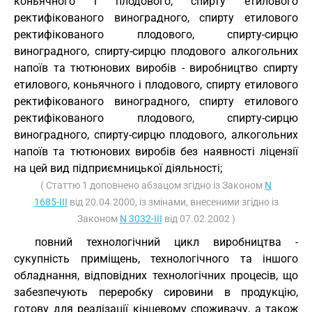
коньячного і плодового, спирту етилового
ректифікованого виноградного, спирту етилового
ректифікованого плодового, спирту-сирцю
виноградного, спирту-сирцю плодового алкогольних
напоїв та тютюнових виробів - виробництво спирту
етилового, коньячного і плодового, спирту етилового
ректифікованого виноградного, спирту етилового
ректифікованого плодового, спирту-сирцю
виноградного, спирту-сирцю плодового, алкогольних
напоїв та тютюнових виробів без наявності ліцензії
на цей вид підприємницької діяльності;
( Статтю 1 доповнено абзацом згідно із Законом
N
1685-III
від 20.04.2000, із змінами, внесеними згідно із
Законом
N 3032-III
від 07.02.2002 )
повний технологічний цикл виробництва -
сукупність приміщень, технологічного та іншого
обладнання, відповідних технологічних процесів, що
забезпечують переробку сировини в продукцію,
готову для реалізації кінцевому споживачу, а також