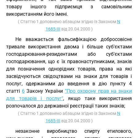
товару іншого підприємця з самовільним
використанням його імені.
( Статтю 1 доповнено абзацом згідно із Законом
N
1685-III
від 20.04.2000 )
Не вважається фальсифікацією добросовісне
тривале використання двома і більше суб'єктами
господарювання-резидентами або суб'єктами
господарювання, що є їх правонаступниками, знаків
для позначення однорідних товарів, права на які
засвідчуються свідоцтвами на знаки для товарів і
послуг, одержаними до введення в дію пункту 4
статті
6
Закону України
"Про охорону прав на знаки
для товарів і послуг"
, якщо таке використання
розпочалося до державної реєстрації таких знаків;
( Статтю 1 доповнено абзацом згідно із Законом
N
1685-III
від 20.04.2000 )
незаконне виробництво спирту етилового,