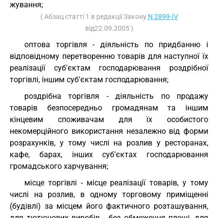
жування;
( Абзац статті 1 в редакції Закону
N 2899-IV
від22.09.2005 )
оптова торгівля - діяльність по придбанню і
відповідному перетворенню товарів для наступної їх
реалізації суб'єктам господарювання роздрібної
торгівлі, іншим суб'єктам господарювання;
роздрібна торгівля - діяльність по продажу
товарів безпосередньо громадянам та іншим
кінцевим споживачам для їх особистого
некомерційного використання незалежно від форми
розрахунків, у тому числі на розлив у ресторанах,
кафе, барах, інших суб'єктах господарювання
громадського харчування;
місце торгівлі - місце реалізації товарів, у тому
числі на розлив, в одному торговому приміщенні
(будівлі) за місцем його фактичного розташування,
для тютюнових виробів - без обмеження площі, для