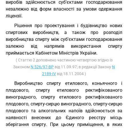
виробів здійснюється суб'єктами господарювання
незалежно від форм власності за умови одержання
ліцензії.
Рішення про проектування і будівництво нових
спиртових виробництв, а також про розподіл
виробництва спирту між суб'єктами господарювання
залежно від напрямів використання спирту
приймається Кабінетом Міністрів України.
( Статтю 2 доповнено частиною четвертою згідно із
Законом
N 526/97-ВР
від 11.09.97; в редакції Закону
N
2189-IV
від 18.11.2004 )
Виробництво спирту етилового, коньячного і
плодового, спирту етилового ректифікованого
виноградного, спирту етилового ректифікованого
плодового, спирту-сирцю виноградного, спирту-сирцю
плодового та алкогольних напоїв здійснюється за
наявності внесених до Єдиного реєстру місць
зберігання спирту. При цьому приміщення, в яких