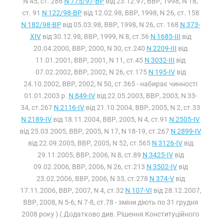
N 45, ст. 286
N 775/97-ВР
від 23.12.97, ВВР, 1998, N 18,
ст. 91
N 122/98-ВР
від 12.02.98, ВВР, 1998, N 26, ст. 158
N 182/98-ВР
від 05.03.98, ВВР, 1998, N 26, ст. 168
N 373-
XIV
від 30.12.98, ВВР, 1999, N 8, ст.56
N 1685-III
від
20.04.2000, ВВР, 2000, N 30, ст.240
N 2209-III
від
11.01.2001, ВВР, 2001, N 11, ст.45
N 3032-III
від
07.02.2002, ВВР, 2002, N 26, ст.175
N 195-IV
від
24.10.2002, ВВР, 2002, N 50, ст.365 - набирає чинності
01.01.2003 р.
N 849-IV
від 22.05.2003, ВВР, 2003, N 33-
34, ст.267
N 2116-IV
від 21.10.2004, ВВР, 2005, N 2, ст.33
N 2189-IV
від 18.11.2004, ВВР, 2005, N 4, ст.91
N 2505-IV
від 25.03.2005, ВВР, 2005, N 17, N 18-19, ст.267
N 2899-IV
від 22.09.2005, ВВР, 2005, N 52, ст.565
N 3126-IV
від
29.11.2005, ВВР, 2006, N 8, ст.89
N 3425-IV
від
09.02.2006, ВВР, 2006, N 26, ст.213
N 3502-IV
від
23.02.2006, ВВР, 2006, N 33, ст.278
N 374-V
від
17.11.2006, ВВР, 2007, N 4, ст.32
N 107-VI
від 28.12.2007,
ВВР, 2008, N 5-6, N 7-8, ст.78 - зміни діють по 31 грудня
2008 року ) ( Додатково див. Рішення Конституційного