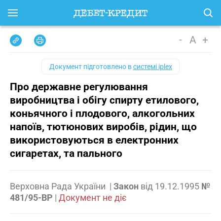
-
A
+
Документ підготовлено в
системі iplex
Про державне регулювання
виробництва і обігу спирту етилового,
коньячного і плодового, алкогольних
напоїв, тютюнових виробів, рідин, що
використовуються в електронних
сигаретах, та пального
Верховна Рада України
|
Закон
від
19.12.1995
№
481/95-ВР
|
Документ не діє