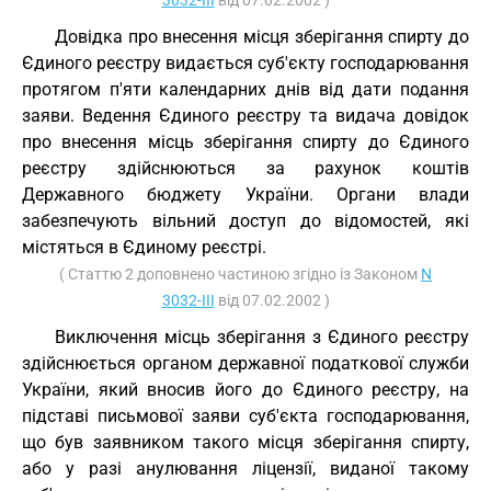
3032-III
від 07.02.2002 )
Довідка про внесення місця зберігання спирту до
Єдиного реєстру видається суб'єкту господарювання
протягом п'яти календарних днів від дати подання
заяви. Ведення Єдиного реєстру та видача довідок
про внесення місць зберігання спирту до Єдиного
реєстру здійснюються за рахунок коштів
Державного бюджету України. Органи влади
забезпечують вільний доступ до відомостей, які
містяться в Єдиному реєстрі.
( Статтю 2 доповнено частиною згідно із Законом
N
3032-III
від 07.02.2002 )
Виключення місць зберігання з Єдиного реєстру
здійснюється органом державної податкової служби
України, який вносив його до Єдиного реєстру, на
підставі письмової заяви суб'єкта господарювання,
що був заявником такого місця зберігання спирту,
або у разі анулювання ліцензії, виданої такому