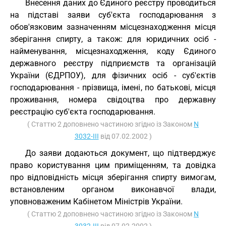
Внесення даних до Єдиного реєстру проводиться
на підставі заяви суб'єкта господарювання з
обов'язковим зазначенням місцезнаходження місця
зберігання спирту, а також: для юридичних осіб -
найменування, місцезнаходження, коду Єдиного
державного реєстру підприємств та організацій
України (ЄДРПОУ), для фізичних осіб - суб'єктів
господарювання - прізвища, імені, по батькові, місця
проживання, номера свідоцтва про державну
реєстрацію суб'єкта господарювання.
( Статтю 2 доповнено частиною згідно із Законом
N
3032-III
від 07.02.2002 )
До заяви додаються документ, що підтверджує
право користування цим приміщенням, та довідка
про відповідність місця зберігання спирту вимогам,
встановленим органом виконавчої влади,
уповноваженим Кабінетом Міністрів України.
( Статтю 2 доповнено частиною згідно із Законом
N