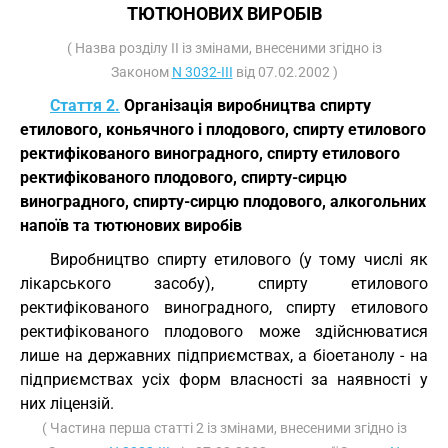
ТЮТЮНОВИХ ВИРОБІВ
( Назва розділу II із змінами, внесеними згідно із
Законом
N 3032-III
від 07.02.2002 )
Стаття 2.
Організація виробництва спирту
етилового, коньячного і плодового, спирту етилового
ректифікованого виноградного, спирту етилового
ректифікованого плодового, спирту-сирцю
виноградного, спирту-сирцю плодового, алкогольних
напоїв та тютюнових виробів
Виробництво спирту етилового (у тому числі як
лікарського засобу), спирту етилового
ректифікованого виноградного, спирту етилового
ректифікованого плодового може здійснюватися
лише на державних підприємствах, а біоетанолу - на
підприємствах усіх форм власності за наявності у
них ліцензій.
( Частина перша статті 2 із змінами, внесеними згідно із