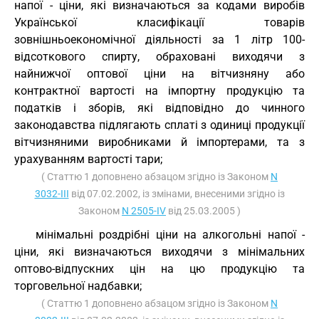
напої - ціни, які визначаються за кодами виробів
Української класифікації товарів
зовнішньоекономічної діяльності за 1 літр 100-
відсоткового спирту, обраховані виходячи з
найнижчої оптової ціни на вітчизняну або
контрактної вартості на імпортну продукцію та
податків і зборів, які відповідно до чинного
законодавства підлягають сплаті з одиниці продукції
вітчизняними виробниками й імпортерами, та з
урахуванням вартості тари;
( Статтю 1 доповнено абзацом згідно із Законом
N
3032-III
від 07.02.2002, із змінами, внесеними згідно із
Законом
N 2505-IV
від 25.03.2005 )
мінімальні роздрібні ціни на алкогольні напої -
ціни, які визначаються виходячи з мінімальних
оптово-відпускних цін на цю продукцію та
торговельної надбавки;
( Статтю 1 доповнено абзацом згідно із Законом
N