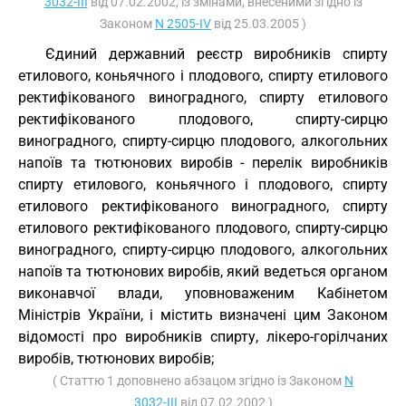
3032-III
від 07.02.2002, із змінами, внесеними згідно із
Законом
N 2505-IV
від 25.03.2005 )
Єдиний державний реєстр виробників спирту
етилового, коньячного і плодового, спирту етилового
ректифікованого виноградного, спирту етилового
ректифікованого плодового, спирту-сирцю
виноградного, спирту-сирцю плодового, алкогольних
напоїв та тютюнових виробів - перелік виробників
спирту етилового, коньячного і плодового, спирту
етилового ректифікованого виноградного, спирту
етилового ректифікованого плодового, спирту-сирцю
виноградного, спирту-сирцю плодового, алкогольних
напоїв та тютюнових виробів, який ведеться органом
виконавчої влади, уповноваженим Кабінетом
Міністрів України, і містить визначені цим Законом
відомості про виробників спирту, лікеро-горілчаних
виробів, тютюнових виробів;
( Статтю 1 доповнено абзацом згідно із Законом
N
3032-III
від 07.02.2002 )