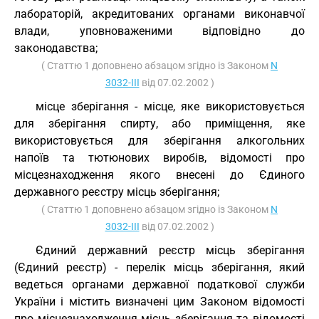
лабораторій, акредитованих органами виконавчої
влади, уповноваженими відповідно до
законодавства;
( Статтю 1 доповнено абзацом згідно із Законом
N
3032-III
від 07.02.2002 )
місце зберігання - місце, яке використовується
для зберігання спирту, або приміщення, яке
використовується для зберігання алкогольних
напоїв та тютюнових виробів, відомості про
місцезнаходження якого внесені до Єдиного
державного реєстру місць зберігання;
( Статтю 1 доповнено абзацом згідно із Законом
N
3032-III
від 07.02.2002 )
Єдиний державний реєстр місць зберігання
(Єдиний реєстр) - перелік місць зберігання, який
ведеться органами державної податкової служби
України і містить визначені цим Законом відомості
про місцезнаходження місць зберігання та відомості