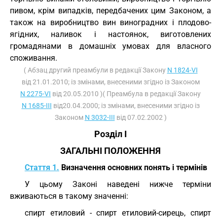
пивом, крім випадків, передбачених цим Законом, а
також на виробництво вин виноградних і плодово-
ягідних, наливок і настоянок, виготовлених
громадянами в домашніх умовах для власного
споживання.
( Абзац другий преамбули в редакції Закону
N 1824-VI
від 21.01.2010; із змінами, внесеними згідно із Законом
N 2275-VI
від 20.05.2010 )( Преамбула в редакції Закону
N 1685-III
від20.04.2000; із змінами, внесеними згідно із
Законом
N 3032-III
від 07.02.2002 )
Розділ I
ЗАГАЛЬНІ ПОЛОЖЕННЯ
Стаття 1.
Визначення основних понять і термінів
У цьому Законі наведені нижче терміни
вживаються в такому значенні:
спирт етиловий - спирт етиловий-сирець, спирт