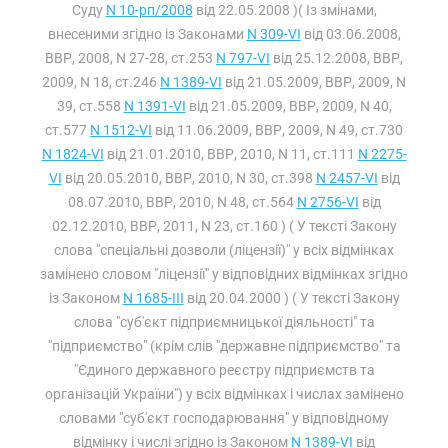
Суду
N 10-рп/2008
від 22.05.2008 )( Із змінами,
внесеними згідно із Законами
N 309-VI
від 03.06.2008,
ВВР, 2008, N 27-28, ст.253
N 797-VI
від 25.12.2008, ВВР,
2009, N 18, ст.246
N 1389-VI
від 21.05.2009, ВВР, 2009, N
39, ст.558
N 1391-VI
від 21.05.2009, ВВР, 2009, N 40,
ст.577
N 1512-VI
від 11.06.2009, ВВР, 2009, N 49, ст.730
N 1824-VI
від 21.01.2010, ВВР, 2010, N 11, ст.111
N 2275-
VI
від 20.05.2010, ВВР, 2010, N 30, ст.398
N 2457-VI
від
08.07.2010, ВВР, 2010, N 48, ст.564
N 2756-VI
від
02.12.2010, ВВР, 2011, N 23, ст.160 ) ( У тексті Закону
слова "спеціальні дозволи (ліцензії)" у всіх відмінках
замінено словом "ліцензії" у відповідних відмінках згідно
із Законом
N 1685-III
від 20.04.2000 ) ( У тексті Закону
слова "суб'єкт підприємницької діяльності" та
"підприємство" (крім слів "державне підприємство" та
"Єдиного державного реєстру підприємств та
організацій України") у всіх відмінках і числах замінено
словами "суб'єкт господарювання" у відповідному
відмінку і числі згідно із Законом
N 1389-VI
від