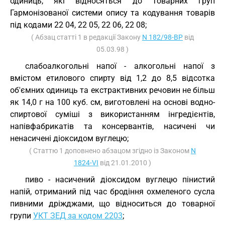
одиниць, які відносяться до товарних груп
Гармонізованої системи опису та кодування товарів
під кодами 22 04, 22 05, 22 06, 22 08;
( Абзац статті 1 в редакції Закону
N 182/98-ВР
від
05.03.98 )
слабоалкогольні напої - алкогольні напої з
вмістом етилового спирту від 1,2 до 8,5 відсотка
об'ємних одиниць та екстрактивних речовин не більш
як 14,0 г на 100 куб. см, виготовлені на основі водно-
спиртової суміші з використанням інгредієнтів,
напівфабрикатів та консервантів, насичені чи
ненасичені діоксидом вуглецю;
( Статтю 1 доповнено абзацом згідно із Законом
N
1824-VI
від 21.01.2010 )
пиво - насичений діоксидом вуглецю пінистий
напій, отриманий під час бродіння охмеленого сусла
пивними дріжджами, що відноситься до товарної
групи
УКТ ЗЕД за кодом 2203
;