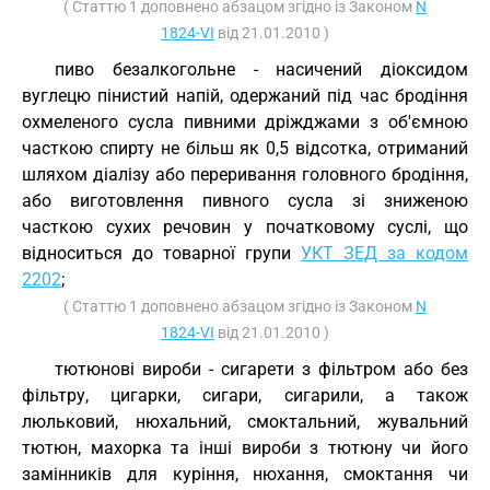
( Статтю 1 доповнено абзацом згідно із Законом
N
1824-VI
від 21.01.2010 )
пиво безалкогольне - насичений діоксидом
вуглецю пінистий напій, одержаний під час бродіння
охмеленого сусла пивними дріжджами з об'ємною
часткою спирту не більш як 0,5 відсотка, отриманий
шляхом діалізу або переривання головного бродіння,
або виготовлення пивного сусла зі зниженою
часткою сухих речовин у початковому суслі, що
відноситься до товарної групи
УКТ ЗЕД за кодом
2202
;
( Статтю 1 доповнено абзацом згідно із Законом
N
1824-VI
від 21.01.2010 )
тютюнові вироби - сигарети з фільтром або без
фільтру, цигарки, сигари, сигарили, а також
люльковий, нюхальний, смоктальний, жувальний
тютюн, махорка та інші вироби з тютюну чи його
замінників для куріння, нюхання, смоктання чи