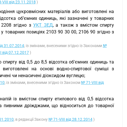
-VIII від 23.11.2018
)
родіння цукровмісних матеріалів або виготовлені на
ідсотка об’ємних одиниць, які зазначені у товарних
, 2208 згідно з
УКТ ЗЕД
, а також з вмістом спирту
 у товарних позиціях 2103 90 30 00, 2106 90 згідно з
ід 31.07.2014
; із змінами, внесеними згідно із Законами
№
I від 07.12.2017
)
 спирту від 0,5 до 8,5 відсотка об'ємних одиниць та
виготовлені на основі водно-спиртової суміші з
сичені чи ненасичені діоксидом вуглецю;
010
; із змінами, внесеними згідно із Законом
№ 71-VIII від
апій із вмістом спирту етилового від 0,5 відсотка
ла пивними дріжджами, що відноситься до товарної
.01.2010
; в редакції Закону
№ 71-VIII від 28.12.2014
)