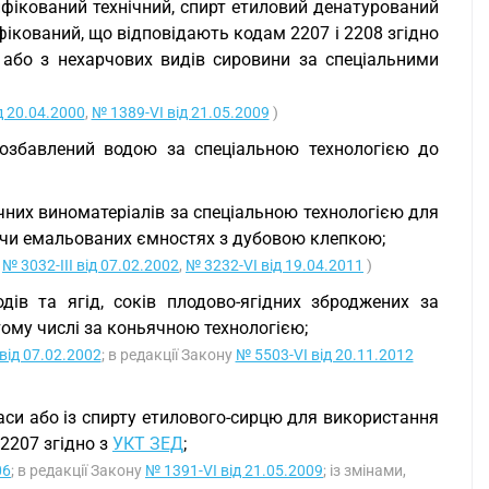
ифікований технічний, спирт етиловий денатурований
ифікований, що відповідають кодам 2207 і 2208 згідно
 або з нехарчових видів сировини за спеціальними
д 20.04.2000
,
№ 1389-VI від 21.05.2009
)
розбавлений водою за спеціальною технологією до
чних виноматеріалів за спеціальною технологією для
х чи емальованих ємностях з дубовою клепкою;
и
№ 3032-III від 07.02.2002
,
№ 3232-VI від 19.04.2011
)
ів та ягід, соків плодово-ягідних зброджених за
тому числі за коньячною технологією;
 від 07.02.2002
; в редакції Закону
№ 5503-VI від 20.11.2012
аси або із спирту етилового-сирцю для використання
 2207 згідно з
УКТ ЗЕД
;
06
; в редакції Закону
№ 1391-VI від 21.05.2009
; із змінами,