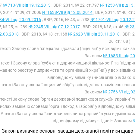
27
№ 713-VII від 19.12.2013
, ВВР, 2014, № 22, ст.797
№ 1253-VII від 13
Р, 2014, № 39, ст.2006
№ 1638-VII від 12.08.2014
, ВВР, 2014, № 40, ст
4-VIII від 20.09.2016
, ВВР, 2016, № 43, ст.738
№ 1791-VIII від 20.12.
, № 25, ст.289
№ 2245-VIII від 07.12.2017
, ВВР, 2018, № 8, ст.46
№ 236
22.03.2018
, ВВР, 2018, № 18, ст.168
№ 2628-VIII від 23.11.2018
, ВВР, 
26, ст.108 )
 тексті Закону слова "спеціальні дозволи (ліцензії)" у всіх відмінках з
Законом
№ 1685-III від 2
У тексті Закону слова "суб'єкт підприємницької діяльності" та "підпр
жавного реєстру підприємств та організацій України") у всіх відмінк
відповідному відмінку і числі згідно із Зако
У тексті Закону слова "акцизний збір" у всіх відмінках замінено слов
Законом
№ 2756-VI від 0
У тексті Закону слова "орган державної податкової служби України" та
ислах замінено словами "орган доходів і зборів" у відповідному відмі
( У тексті Закону слова "спирт-сирець виноградний" в усіх відмінках
відповідному відмінку згідно із Законом
№
 Закон визначає основні засади державної політики щодо р