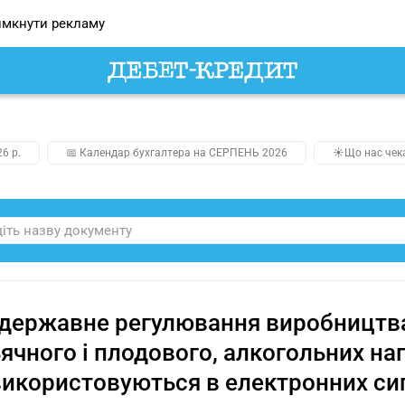
мкнути рекламу
26 р.
📅 Календар бухгалтера на СЕРПЕНЬ 2026
☀️Що нас чек
державне регулювання виробництва 
ячного і плодового, алкогольних нап
икористовуються в електронних сиг