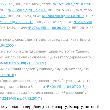
.05.2014
, ВВР, 2014, № 28, ст.935
№ 1621-VII від 31.07.2014
.2017
№ 71-VIII від 28.12.2014
, ВВР, 2015, № 7-8, № 9, ст.55
2016
, ВВР, 2017, № 4, ст.42
№ 1983-VIII від 23.03.2017
, ВВР,
0-VIII від 20.03.2018
, ВВР, 2018, № 17, ст.151
№ 2376-VIII
2018, № 49, ст.399
№ 2744-VIII від 06.06.2019
, ВВР, 2019, №
амінено словом "ліцензії" у відповідних відмінках згідно із
0.04.2000
)
иємство" (крім слів "державне підприємство" та "Єдиного
ах і числах замінено словами "суб'єкт господарювання" у
ном
№ 1389-VI від 21.05.2009
)
ами "акцизний податок" у відповідному відмінку згідно із
2.12.2010
)
 "орган державної податкової служби" в усіх відмінках і
нку і числі згідно із Законом
№ 406-VII від 04.07.2013
)
 замінено словами "дистилят виноградний спиртовий" у
 2245-VIII від 07.12.2017
)
егулювання виробництва, експорту, імпорту, оптової