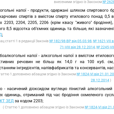
внесеними згідно із Законом
№ 2628
огольні напої - продукти, одержані шляхом спиртового б
харчових спиртів з вмістом спирту етилового понад 0,5 в
х 2203, 2204, 2205, 2206 (крім квасу "живого" бродіння)
го 8,5 відсотка об’ємних одиниць та більше, які зазначені
Д
;
зац статті 1 в редакції Законів
№ 182/98-ВР від 05.03.98
,
№ 1621-VII в
71-VIII від 28.12.2014
,
№ 2245-VII
боалкогольні напої - алкогольні напої з вмістом етилового
ктивних речовин не більш як 14,0 г на 100 куб. см, 
танням інгредієнтів, напівфабрикатів та консервантів, на
таттю 1 доповнено абзацом згідно із Законом
№ 1824-VI від 21.01.2
28.12.2014
)
о - насичений діоксидом вуглецю пінистий алкогольний н
их одиниць, отриманий під час бродіння охмеленого сус
КТ ЗЕД
за кодом 2203;
( Статтю 1 доповнено абзацом згідно із Законом
№ 1824-VI від 21