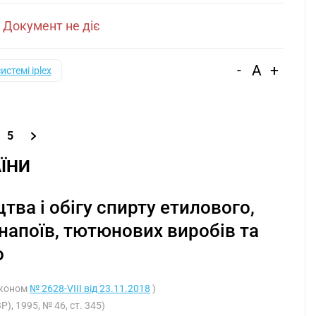
|
Документ не діє
-
A
+
системі iplex
5
ЇНИ
ва і обігу спирту етилового,
 напоїв, тютюнових виробів та
о
Законом
№ 2628-VIII від 23.11.2018
)
), 1995, № 46, ст. 345)