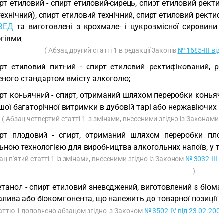
рт етиловий - спирт етиловий-сирець, спирт етиловий рект
технічний), спирт етиловий технічний, спирт етиловий рект
ЗЕД
та виготовлені з крохмале- і цукровмісної сировини
гіями;
( Абзац другий статті 1 в редакції Законів
№ 1685-III ві
рт етиловий питний - спирт етиловий ректифікований, 
еного стандартом вмісту алкоголю;
рт коньячний - спирт, отриманий шляхом переробки конья
шої багаторічної витримки в дубовій тарі або нержавіючи
( Абзац четвертий статті 1 із змінами, внесеними згідно із Законам
рт плодовий - спирт, отриманий шляхом переробки плод
ьною технологією для виробництва алкогольних напоїв, у 
ац п'ятий статті 1 із змінами, внесеними згідно із Законом
№ 3032-III
)
етанол - спирт етиловий зневоджений, виготовлений з біом
алива або біокомпонента, що належить до товарної позиції
таттю 1 доповнено абзацом згідно із Законом
№ 3502-IV від 23.02.20