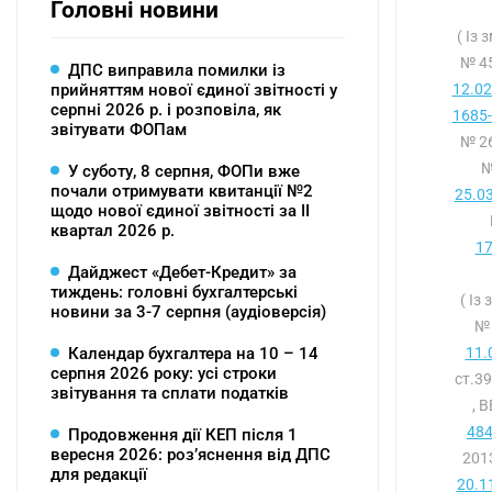
Головні новини
( Із
№ 45
ДПС виправила помилки із
прийняттям нової єдиної звітності у
12.02
серпні 2026 р. і розповіла, як
1685-
звітувати ФОПам
№ 26
№
У суботу, 8 серпня, ФОПи вже
почали отримувати квитанції №2
25.0
щодо нової єдиної звітності за ІІ
квартал 2026 р.
17
Дайджест «Дебет-Кредит» за
тиждень: головні бухгалтерські
( Із
новини за 3-7 серпня (аудіоверсія)
№ 
Календар бухгалтера на 10 – 14
11.
серпня 2026 року: усі строки
ст.3
звітування та сплати податків
, 
484
Продовження дії КЕП після 1
вересня 2026: розʼяснення від ДПС
2013
для редакції
20.1