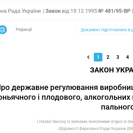
на Рада України
|
Закон
від
19.12.1995
№ 481/95-ВР
Редакції
Документ підготовлено в
1
2
3
4
ЗАКОН УКРА
ро державне регулювання виробницт
оньячного і плодового, алкогольних
пальног
( Назва Закону із змінами, внесеними згідно із 
(Відомості Верховної Ради України (ВВР