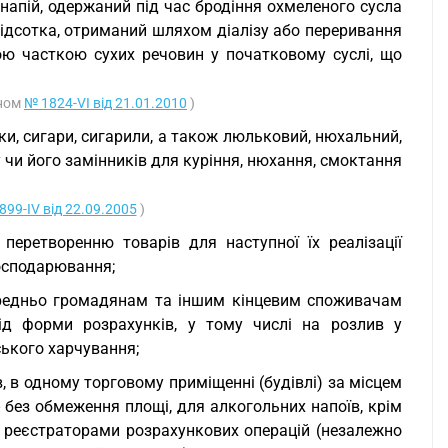
напій, одержаний під час бродіння охмеленого сусла
ідсотка, отриманий шляхом діалізу або переривання
ою часткою сухих речовин у початковому суслі, що
оном
№ 1824-VI від 21.01.2010
)
ки, сигари, сигарили, а також люльковий, нюхальний,
чи його замінників для куріння, нюхання, смоктання
899-IV від 22.09.2005
)
 перетворенню товарів для наступної їх реалізації
господарювання;
середньо громадянам та іншим кінцевим споживачам
ід форми розрахунків, у тому числі на розлив у
ського харчування;
лив, в одному торговому приміщенні (будівлі) за місцем
 без обмеження площі, для алкогольних напоїв, крім
е реєстраторами розрахункових операцій (незалежно