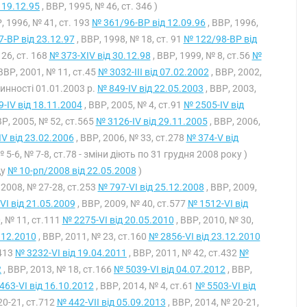
 19.12.95
, ВВР, 1995, № 46, ст. 346 )
, 1996, № 41, ст. 193
№ 361/96-ВР від 12.09.96
, ВВР, 1996,
-ВР від 23.12.97
, ВВР, 1998, № 18, ст. 91
№ 122/98-ВР від
 26, ст. 168
№ 373-XIV від 30.12.98
, ВВР, 1999, № 8, ст.56
№
ВВР, 2001, № 11, ст.45
№ 3032-III від 07.02.2002
, ВВР, 2002,
чинності 01.01.2003 р.
№ 849-IV від 22.05.2003
, ВВР, 2003,
-IV від 18.11.2004
, ВВР, 2005, № 4, ст.91
№ 2505-IV від
ВР, 2005, № 52, ст.565
№ 3126-IV від 29.11.2005
, ВВР, 2006,
V від 23.02.2006
, ВВР, 2006, № 33, ст.278
№ 374-V від
№ 5-6, № 7-8, ст.78 - зміни діють по 31 грудня 2008 року )
ду
№ 10-рп/2008 від 22.05.2008
)
 2008, № 27-28, ст.253
№ 797-VI від 25.12.2008
, ВВР, 2009,
VI від 21.05.2009
, ВВР, 2009, № 40, ст.577
№ 1512-VI від
, № 11, ст.111
№ 2275-VI від 20.05.2010
, ВВР, 2010, № 30,
.12.2010
, ВВР, 2011, № 23, ст.160
№ 2856-VI від 23.12.2010
.413
№ 3232-VI від 19.04.2011
, ВВР, 2011, № 42, ст.432
№
2
, ВВР, 2013, № 18, ст.166
№ 5039-VI від 04.07.2012
, ВВР,
463-VI від 16.10.2012
, ВВР, 2014, № 4, ст.61
№ 5503-VI від
20-21, ст.712
№ 442-VII від 05.09.2013
, ВВР, 2014, № 20-21,