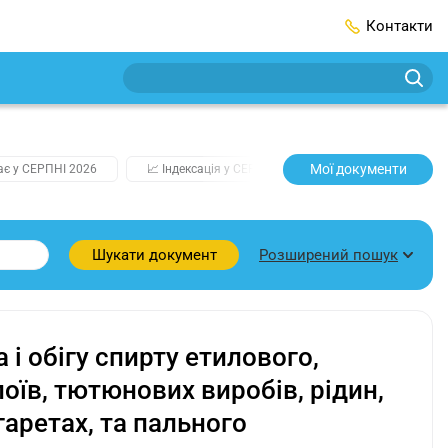
Контакти
Мої документи
ає у СЕРПНІ 2026
📈 Індексація у СЕРПНІ
2️⃣0️⃣2️⃣7️⃣ Усі ключо
Розширений пошук
Шукати документ
і обігу спирту етилового,
оїв, тютюнових виробів, рідин,
аретах, та пального