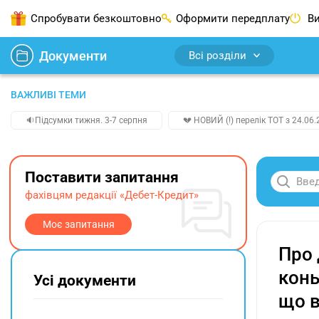
Спробувати безкоштовно
Оформити передплату
Ви
Документи
Всі розділи
ВАЖЛИВІ ТЕМИ
🔉Підсумки тижня. 3-7 серпня
💔 НОВИЙ (!) перелік ТОТ з 24.06.
Поставити запитання
фахівцям редакції «Дебет-Кредит»
Моє запитання
Про 
конь
Усі документи
що в