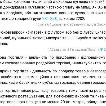
о безалкогольне - насичений діоксидом вуглецю пінистий 
и дріжджами з об'ємною часткою спирту не більш як 0,5 в
ого бродіння, або виготовлення пивного сусла зі знижен
ться до товарної групи
УКТ ЗЕД
за кодом 2202;
( Статтю 1 доповнено абзацом згідно із Зак
юнові вироби - сигарети з фільтром або без фільтру, цигар
ьний, жувальний тютюн, махорка та інші вироби з тютюну 
ання;
( Абзац статті 1 в редакції Закону
№ 2
ова торгівля - діяльність по придбанню і відповідному
ам господарювання роздрібної торгівлі, іншим суб'єктам 
дрібна торгівля - діяльність по продажу товарів безпо
 особистого некомерційного використання незалежно в
нах, кафе, барах, інших суб'єктах господарювання громад
це торгівлі - місце реалізації товарів, у тому числі на роз
актичного розташування, для тютюнових виробів та пива -
- торговельною площею не менше 20 кв. метрів, обладнан