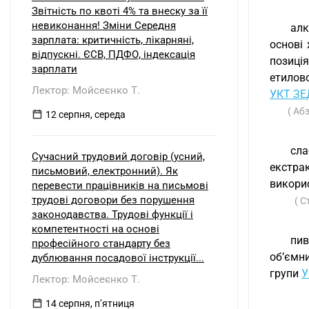
Звітність по квоті 4% та внеску за її
невиконання! Зміни Середня
алк
зарплата: критичність, лікарняні,
основі 
відпускні. ЄСВ, ПДФО, індексація
позиція
зарплати
етилово
Лектор: Мойсеєнко Т.
УКТ ЗЕ
( Аб
12 серпня, середа
сла
Сучасний трудовий договір (усний,
екстра
письмовий, електронний). Як
викорис
перевести працівників на письмові
трудові договори без порушення
( С
законодавства. Трудові функції і
компетентності на основі
пив
професійного стандарту без
об’ємн
дублювання посадової інструкції...
групи
У
Лектор: Мойсеєнко Т.
14 серпня, пʼятниця