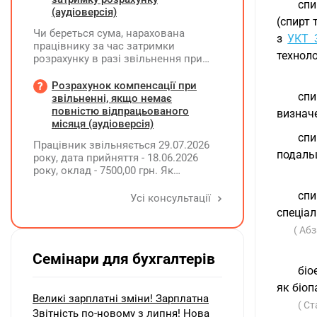
спи
(аудіоверсія)
(спирт 
Чи береться сума, нарахована
з
УКТ 
працівнику за час затримки
техноло
розрахунку в разі звільнення при
обчсиленні середньомісячної
заробітної плати (винагороди), для
Розрахунок компенсації при
спи
розрахунку внеску на підтримку
звільненні, якщо немає
працевлаштування осіб з
повністю відпрацьованого
визнач
інвалідністю?
місяця (аудіоверсія)
спи
Працівник звільняється 29.07.2026
подаль
року, дата прийняття - 18.06.2026
року, оклад - 7500,00 грн. Як
розрахувати компенсацію трьох
спи
невикористаних днів відпустки при
Усі консультації
звільненні?
спеціал
( Абз
Семінари для бухгалтерів
біо
як біоп
Великі зарплатні зміни! Зарплатна
( С
Звітність по-новому з липня! Нова