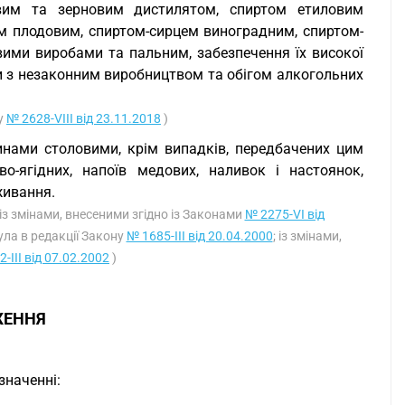
овим та зерновим дистилятом, спиртом етиловим
 плодовим, спиртом-сирцем виноградним, спиртом-
ими виробами та пальним, забезпечення їх високої
би з незаконним виробництвом та обігом алкогольних
у
№ 2628-VIII від 23.11.2018
)
инами столовими, крім випадків, передбачених цим
-ягідних, напоїв медових, наливок і настоянок,
живання.
 із змінами, внесеними згідно із Законами
№ 2275-VI від
ла в редакції Закону
№ 1685-III від 20.04.2000
; із змінами,
-III від 07.02.2002
)
ЖЕННЯ
значенні: