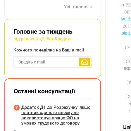
ст.7
Усі головні
, ВВ
№ 153
2017
Головне за тиждень
від 
від редакції «Дебет-Кредит»
( У
Кожного понеділка на Ваш e-mail
( 
дер
( 
Останні консультації
( 
ч
Додаток Д1 до Розрахунку, якщо
платник єдиного внеску не
використовує працю ФО на
умовах трудового договору
Цей