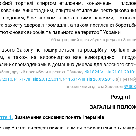
рібної торгівлі спиртом етиловим, коньячним і плод
ікованим виноградним, спиртом етиловим ректифікованим
 плодовим, біоетанолом, алкогольними напоями, тютюнов
 та захисту здоров’я громадян, а також посилення бороть
 тютюнових виробів та пального на території України.
( Абзац перший преамбули в редакції Закон
 цього Закону не поширюється на роздрібну торгівлю в
м, а також на виробництво вин виноградних і плодово
влених громадянами в домашніх умовах для власного спо
 Абзац другий преамбули в редакції Закону
№ 1824-VI від 21.01.2010
;
5.2010
,
№ 71-VIII від 28.12.2014
,
№ 1534-VIII від 20.09.2016
)( Преамбу
внесеними згідно із Законом
№ 3032
Розділ I
ЗАГАЛЬНІ ПОЛО
ття 1.
Визначення основних понять і термінів
ьому Законі наведені нижче терміни вживаються в такому 