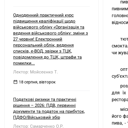
пив
пивним
Одноденний практичний курс
головн
підвищення кваліфікації щодо
відноси
військового обліку «Організація та
ведення військового обліку: зміни з
тют
27 червня! Електронний
персональний облік, ведення
смоктал
списків, е-ВОД, звірки з ТЦК,
чи жув
повідомлення до ТЦК, штрафи та
помилки...
опт
Лектор: Мойсеєнко Т.
суб'єкт
18 серпня, вівторок
роз
для їх
Податкові ризики та практичні
рестора
рішення – 2026: ПДВ, первинні
міс
документи та податок на прибуток,
його ф
ПДФО/Військовий збір
пива, 
Лектор: Самарченко О.Р.