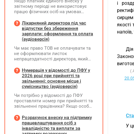
Якщо платник єдиного внеску у
і розд
звітному періоді не використовує
ректиф
працю фізичних осіб на умовах
трудового договору (контракту) або
сирцем
на інших умовах, передбачених
Лікарняний директора під час
якості
законодавством, Додаток Д1/
відпустки без збереження
напоїв,
Додаток ФІЗ-Д1 за відповідний
зарплати: оформлення та оплата
період не подається
(аудіоверсія)
Чи має право ТОВ не оплачувати та
Дія
не оформлювати листок
Законо
непрацездатності директора, який
вигото
перебуває у відпустці без
збереження заробітної плати під час
Нумерація у відомості до ПФУ у
(
призупинення діяльності
2026 році при прийнятті та
20.0
підприємства?
звільненні: основне місце і
сумісництво (аудіоверсія)
Чи потрібно у відомості до ПФУ
проставляти номер при прийнятті та
звільненні працівника? Якщо особа
одночасно працювала за основним
Ста
місцем роботи та за сумісництвом,
Розрахунок внеску на підтримку
чи рахується це як два роботодавці?
працевлаштування осіб з
У ц
інвалідністю та виплати за
затримку розрахунку