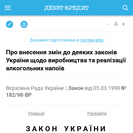
-
A
+
Документ підготовлено в
системі iplex
Про внесення змін до деяких законів
України щодо виробництва та реалізації
алкогольних напоїв
Верховна Рада України
|
Закон
від
05.03.1998
№
182/98-ВР
Редакції
Реквізити
З А К О Н    У К Р А Ї Н И 