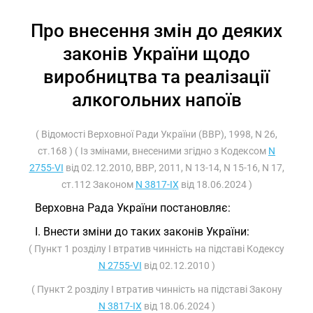
Про внесення змін до деяких
законів України щодо
виробництва та реалізації
алкогольних напоїв
( Відомості Верховної Ради України (ВВР), 1998, N 26,
ст.168 ) ( Із змінами, внесеними згідно з Кодексом
N
2755-VI
від 02.12.2010, ВВР, 2011, N 13-14, N 15-16, N 17,
ст.112 Законом
N 3817-IX
від 18.06.2024 )
Верховна Рада України постановляє:
I. Внести зміни до таких законів України:
( Пункт 1 розділу I втратив чинність на підставі Кодексу
N 2755-VI
від 02.12.2010 )
( Пункт 2 розділу I втратив чинність на підставі Закону
N 3817-IX
від 18.06.2024 )