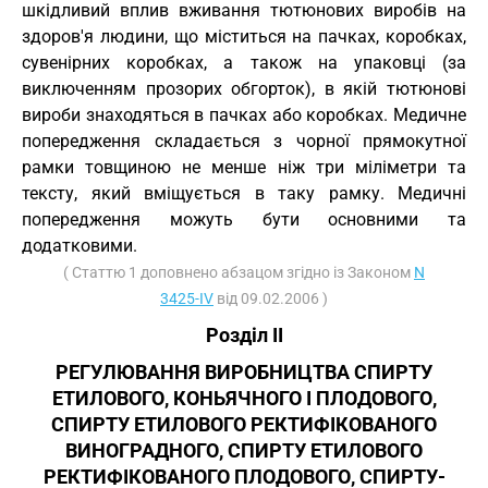
шкідливий вплив вживання тютюнових виробів на
здоров'я людини, що міститься на пачках, коробках,
сувенірних коробках, а також на упаковці (за
виключенням прозорих обгорток), в якій тютюнові
вироби знаходяться в пачках або коробках. Медичне
попередження складається з чорної прямокутної
рамки товщиною не менше ніж три міліметри та
тексту, який вміщується в таку рамку. Медичні
попередження можуть бути основними та
додатковими.
( Статтю 1 доповнено абзацом згідно із Законом
N
3425-IV
від 09.02.2006 )
Розділ II
РЕГУЛЮВАННЯ ВИРОБНИЦТВА СПИРТУ
ЕТИЛОВОГО, КОНЬЯЧНОГО І ПЛОДОВОГО,
СПИРТУ ЕТИЛОВОГО РЕКТИФІКОВАНОГО
ВИНОГРАДНОГО, СПИРТУ ЕТИЛОВОГО
РЕКТИФІКОВАНОГО ПЛОДОВОГО, СПИРТУ-