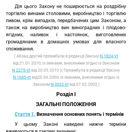
Дія цього Закону не поширюється на роздрібну
торгівлю винами столовими, виробництво і торгівлю
пивом, крім випадків, передбачених цим Законом, а
також на виробництво вин виноградних і плодово-
ягідних, наливок і настоянок, виготовлених
громадянами в домашніх умовах для власного
споживання.
( Абзац другий преамбули в редакції Закону
N 1824-VI
від 21.01.2010; із змінами, внесеними згідно із Законом
N 2275-VI
від 20.05.2010 )( Преамбула в редакції Закону
N 1685-III
від20.04.2000; із змінами, внесеними згідно із
Законом
N 3032-III
від 07.02.2002 )
Розділ I
ЗАГАЛЬНІ ПОЛОЖЕННЯ
Стаття 1.
Визначення основних понять і термінів
У цьому Законі наведені нижче терміни
вживаються в такому значенні: