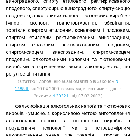
виноградного, спирту етилового ректифікованого
плодового, спирту-сирцю виноградного, спирту-сирцю
плодового, алкогольних напоїв і тютюнових виробів -
імпорт, експорт, транспортування, зберігання,
торгівля спиртом етиловим, коньячним і плодовим,
спиртом етиловим ректифікованим виноградним,
спиртом етиловим ректифікованим плодовим,
спиртом-сирцем виноградним, спиртом-сирцем
плодовим, алкогольними напоями та тютюновими
виробами з порушенням вимог законодавства, що
регулює ці питання;
( Статтю 1 доповнено абзацом згідно із Законом
N
1685-III
від 20.04.2000, із змінами, внесеними згідно із
Законом
N 3032-III
від 07.02.2002 )
фальсифікація алкогольних напоїв та тютюнових
виробів - умисне, з корисливою метою виготовлення
алкогольних напоїв та тютюнових виробів з
порушенням технології чи з неправомірним
використанням знака для товарів і послуг, чи