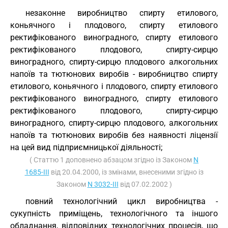
незаконне виробництво спирту етилового,
коньячного і плодового, спирту етилового
ректифікованого виноградного, спирту етилового
ректифікованого плодового, спирту-сирцю
виноградного, спирту-сирцю плодового алкогольних
напоїв та тютюнових виробів - виробництво спирту
етилового, коньячного і плодового, спирту етилового
ректифікованого виноградного, спирту етилового
ректифікованого плодового, спирту-сирцю
виноградного, спирту-сирцю плодового, алкогольних
напоїв та тютюнових виробів без наявності ліцензії
на цей вид підприємницької діяльності;
( Статтю 1 доповнено абзацом згідно із Законом
N
1685-III
від 20.04.2000, із змінами, внесеними згідно із
Законом
N 3032-III
від 07.02.2002 )
повний технологічний цикл виробництва -
сукупність приміщень, технологічного та іншого
обладнання, відповідних технологічних процесів, що