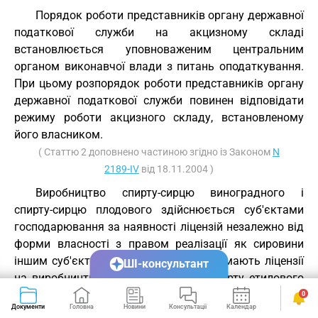
Порядок роботи представників органу державної
податкової служби на акцизному складі
встановлюється уповноваженим центральним
органом виконавчої влади з питань оподаткування.
При цьому розпорядок роботи представників органу
державної податкової служби повинен відповідати
режиму роботи акцизного складу, встановленому
його власником.
( Статтю 2 доповнено частиною згідно із Законом
N
2189-IV
від 18.11.2004 )
Виробництво спирту-сирцю виноградного і
спирту-сирцю плодового здійснюється суб'єктами
господарювання за наявності ліцензій незалежно від
форми власності з правом реалізації як сировини
іншим суб'єктам господарювання, які мають ліцензії
ШІ-консультант
на виробництво спирту етилового, спирту етилового
ректифікованого виноградного або спирту етилового
0
Документи
Головна
Новини
Консультації
Календар
Сервіси
ректифікованого плодового.