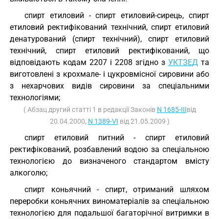
спирт етиловий - спирт етиловий-сирець, спирт
етиловий ректифікований технічний, спирт етиловий
денатурований (спирт технічний), спирт етиловий
технічний, спирт етиловий ректифікований, що
відповідають кодам 2207 і 2208 згідно з
УКТЗЕД
та
виготовлені з крохмале- і цукровмісної сировини або
з нехарчових видів сировини за спеціальними
технологіями;
( Абзац другий статті 1 в редакції Законів
N 1685-III
від
20.04.2000,
N 1389-VI
від 21.05.2009 )
спирт етиловий питний - спирт етиловий
ректифікований, розбавлений водою за спеціальною
технологією до визначеного стандартом вмісту
алкоголю;
спирт коньячний - спирт, отриманий шляхом
переробки коньячних виноматеріалів за спеціальною
технологією для подальшої багаторічної витримки в