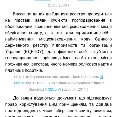
25.03.2005 )
Внесення даних до Єдиного реєстру проводиться
на підставі заяви суб'єкта господарювання з
обов'язковим зазначенням місцезнаходження місця
зберігання спирту, а також: для юридичних осіб -
найменування, місцезнаходження, коду Єдиного
державного реєстру підприємств та організацій
України (ЄДРПОУ), для фізичних осіб - суб'єктів
господарювання - прізвища, імені, по батькові, місця
проживання, реєстраційного номера облікової картки
платника податків.
( Статтю 2 доповнено частиною згідно із Законом
N
3032-III
від 07.02.2002; із змінами, внесеними згідно із
Законом
N 3205-VI
від 07.04.2011 )
До заяви додаються документ, що підтверджує
право користування цим приміщенням, та довідка
про відповідність місця зберігання спирту вимогам,
встановленим органом виконавчої влади,