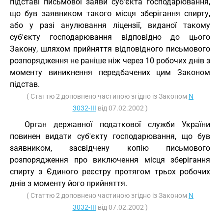
підставі письмової заяви суб'єкта господарювання,
що був заявником такого місця зберігання спирту,
або у разі анулювання ліцензії, виданої такому
суб'єкту господарювання відповідно до цього
Закону, шляхом прийняття відповідного письмового
розпорядження не раніше ніж через 10 робочих днів з
моменту виникнення передбачених цим Законом
підстав.
( Статтю 2 доповнено частиною згідно із Законом
N
3032-III
від 07.02.2002 )
Орган державної податкової служби України
повинен видати суб'єкту господарювання, що був
заявником, засвідчену копію письмового
розпорядження про виключення місця зберігання
спирту з Єдиного реєстру протягом трьох робочих
днів з моменту його прийняття.
( Статтю 2 доповнено частиною згідно із Законом
N
3032-III
від 07.02.2002 )