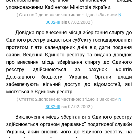
уповноваженим Кабінетом Міністрів України.
( Статтю 2 доповнено частиною згідно із Законом
N
3032-III
від 07.02.2002 )
Довідка про внесення місця зберігання спирту до
Єдиного реєстру видається суб'єкту господарювання
протягом п'яти календарних днів від дати подання
заяви. Ведення Єдиного реєстру та видача довідок
про внесення місць зберігання спирту до Єдиного
реєстру здійснюються за рахунок коштів
Державного бюджету України. Органи влади
забезпечують вільний доступ до відомостей, які
містяться в Єдиному реєстрі.
( Статтю 2 доповнено частиною згідно із Законом
N
3032-III
від 07.02.2002 )
Виключення місць зберігання з Єдиного реєстру
здійснюється органом державної податкової служби
України, який вносив його до Єдиного реєстру, на