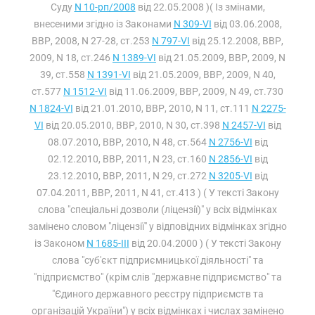
Суду
N 10-рп/2008
від 22.05.2008 )( Із змінами,
внесеними згідно із Законами
N 309-VI
від 03.06.2008,
ВВР, 2008, N 27-28, ст.253
N 797-VI
від 25.12.2008, ВВР,
2009, N 18, ст.246
N 1389-VI
від 21.05.2009, ВВР, 2009, N
39, ст.558
N 1391-VI
від 21.05.2009, ВВР, 2009, N 40,
ст.577
N 1512-VI
від 11.06.2009, ВВР, 2009, N 49, ст.730
N 1824-VI
від 21.01.2010, ВВР, 2010, N 11, ст.111
N 2275-
VI
від 20.05.2010, ВВР, 2010, N 30, ст.398
N 2457-VI
від
08.07.2010, ВВР, 2010, N 48, ст.564
N 2756-VI
від
02.12.2010, ВВР, 2011, N 23, ст.160
N 2856-VI
від
23.12.2010, ВВР, 2011, N 29, ст.272
N 3205-VI
від
07.04.2011, ВВР, 2011, N 41, ст.413 ) ( У тексті Закону
слова "спеціальні дозволи (ліцензії)" у всіх відмінках
замінено словом "ліцензії" у відповідних відмінках згідно
із Законом
N 1685-III
від 20.04.2000 ) ( У тексті Закону
слова "суб'єкт підприємницької діяльності" та
"підприємство" (крім слів "державне підприємство" та
"Єдиного державного реєстру підприємств та
організацій України") у всіх відмінках і числах замінено