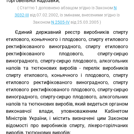
торговельної надбавки;
( Статтю 1 доповнено абзацом згідно із Законом
N
3032-III
від 07.02.2002, із змінами, внесеними згідно із
Законом
N 2505-IV
від 25.03.2005 )
Єдиний державний реєстр виробників спирту
етилового, коньячного і плодового, спирту етилового
ректифікованого виноградного, спирту етилового
ректифікованого плодового, спирту-сирцю
виноградного, спирту-сирцю плодового, алкогольних
напоїв та тютюнових виробів - перелік виробників
спирту етилового, коньячного і плодового, спирту
етилового ректифікованого виноградного, спирту
етилового ректифікованого плодового, спирту-сирцю
виноградного, спирту-сирцю плодового, алкогольних
напоїв та тютюнових виробів, який ведеться органом
виконавчої влади, уповноваженим Кабінетом
Міністрів України, і містить визначені цим Законом
відомості про виробників спирту, лікеро-горілчаних
виробів, тютюнових виробів;