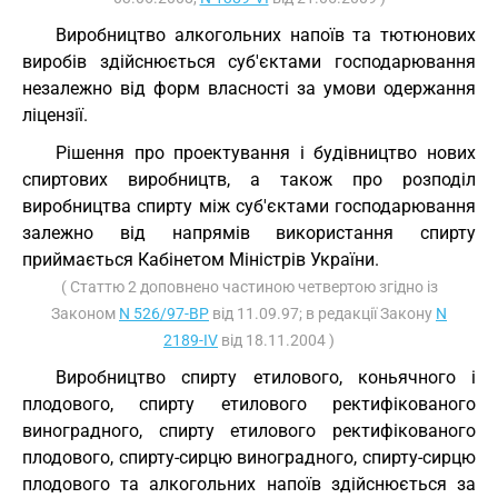
Виробництво алкогольних напоїв та тютюнових
виробів здійснюється суб'єктами господарювання
незалежно від форм власності за умови одержання
ліцензії.
Рішення про проектування і будівництво нових
спиртових виробництв, а також про розподіл
виробництва спирту між суб'єктами господарювання
залежно від напрямів використання спирту
приймається Кабінетом Міністрів України.
( Статтю 2 доповнено частиною четвертою згідно із
Законом
N 526/97-ВР
від 11.09.97; в редакції Закону
N
2189-IV
від 18.11.2004 )
Виробництво спирту етилового, коньячного і
плодового, спирту етилового ректифікованого
виноградного, спирту етилового ректифікованого
плодового, спирту-сирцю виноградного, спирту-сирцю
плодового та алкогольних напоїв здійснюється за