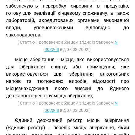
забезпечують переробку сировини в продукцію,
готову для реалізації кінцевому споживачу, а також
лабораторій, акредитованих органами виконавчої
влади, уповноваженими відповідно до
законодавства;
( Статтю 1 доповнено абзацом згідно із Законом
N
3032-III
від 07.02.2002 )
місце зберігання - місце, яке використовується
для зберігання спирту, або приміщення, яке
використовується для зберігання алкогольних
напоїв та тютюнових виробів, відомості про
місцезнаходження якого внесені до Єдиного
державного реєстру місць зберігання;
( Статтю 1 доповнено абзацом згідно із Законом
N
3032-III
від 07.02.2002 )
Єдиний державний реєстр місць зберігання
(Єдиний реєстр) - перелік місць зберігання, який
ведеться органами державної податкової служби