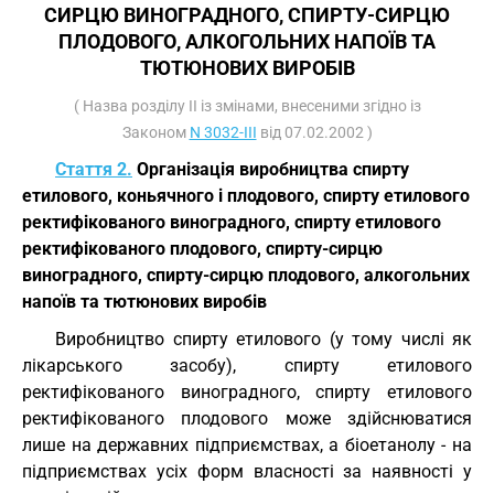
СИРЦЮ ВИНОГРАДНОГО, СПИРТУ-СИРЦЮ
ПЛОДОВОГО, АЛКОГОЛЬНИХ НАПОЇВ ТА
ТЮТЮНОВИХ ВИРОБІВ
( Назва розділу II із змінами, внесеними згідно із
Законом
N 3032-III
від 07.02.2002 )
Стаття 2.
Організація виробництва спирту
етилового, коньячного і плодового, спирту етилового
ректифікованого виноградного, спирту етилового
ректифікованого плодового, спирту-сирцю
виноградного, спирту-сирцю плодового, алкогольних
напоїв та тютюнових виробів
Виробництво спирту етилового (у тому числі як
лікарського засобу), спирту етилового
ректифікованого виноградного, спирту етилового
ректифікованого плодового може здійснюватися
лише на державних підприємствах, а біоетанолу - на
підприємствах усіх форм власності за наявності у