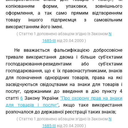
копіюванням форми, упаковки, зовнішнього
оформлення, а так само прямим відтворенням
товару іншого підприємця з самовільним
використанням його імені.
( Статтю 1 доповнено абзацом згідно із Законом
N
1685-III
від 20.04.2000 )
Не вважається фальсифікацією добросовісне
тривале використання двома і більше суб'єктами
господарювання-резидентами або суб'єктами
господарювання, що є їх правонаступниками, знаків
для позначення однорідних товарів, права на які
засвідчуються свідоцтвами на знаки для товарів і
послуг, одержаними до введення в дію пункту 4
статті
6
Закону України
"Про охорону прав на знаки
для товарів і послуг"
, якщо таке використання
розпочалося до державної реєстрації таких знаків;
( Статтю 1 доповнено абзацом згідно із Законом
N
1685-III
від 20.04.2000 )