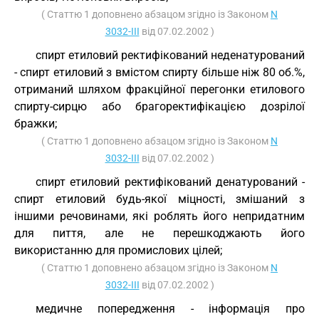
( Статтю 1 доповнено абзацом згідно із Законом
N
3032-III
від 07.02.2002 )
спирт етиловий ректифікований неденатурований
- спирт етиловий з вмістом спирту більше ніж 80 об.%,
отриманий шляхом фракційної перегонки етилового
спирту-сирцю або брагоректифікацією дозрілої
бражки;
( Статтю 1 доповнено абзацом згідно із Законом
N
3032-III
від 07.02.2002 )
спирт етиловий ректифікований денатурований -
спирт етиловий будь-якої міцності, змішаний з
іншими речовинами, які роблять його непридатним
для пиття, але не перешкоджають його
використанню для промислових цілей;
( Статтю 1 доповнено абзацом згідно із Законом
N
3032-III
від 07.02.2002 )
медичне попередження - інформація про