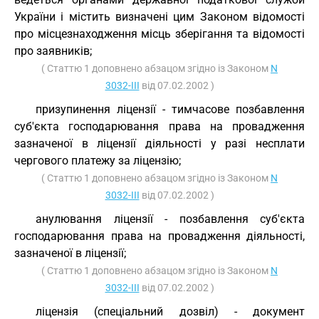
України і містить визначені цим Законом відомості
про місцезнаходження місць зберігання та відомості
про заявників;
( Статтю 1 доповнено абзацом згідно із Законом
N
3032-III
від 07.02.2002 )
призупинення ліцензії - тимчасове позбавлення
суб'єкта господарювання права на провадження
зазначеної в ліцензії діяльності у разі несплати
чергового платежу за ліцензію;
( Статтю 1 доповнено абзацом згідно із Законом
N
3032-III
від 07.02.2002 )
анулювання ліцензії - позбавлення суб'єкта
господарювання права на провадження діяльності,
зазначеної в ліцензії;
( Статтю 1 доповнено абзацом згідно із Законом
N
3032-III
від 07.02.2002 )
ліцензія (спеціальний дозвіл) - документ