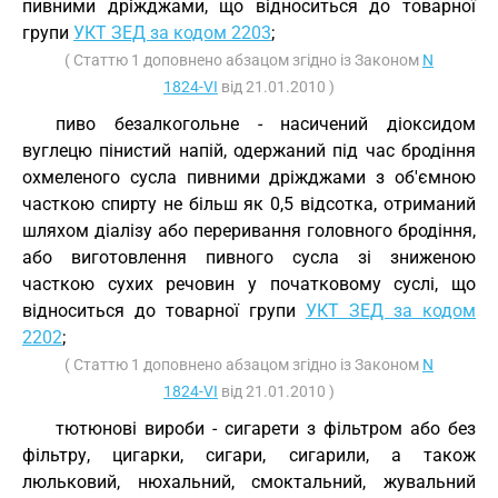
пивними дріжджами, що відноситься до товарної
групи
УКТ ЗЕД за кодом 2203
;
( Статтю 1 доповнено абзацом згідно із Законом
N
1824-VI
від 21.01.2010 )
пиво безалкогольне - насичений діоксидом
вуглецю пінистий напій, одержаний під час бродіння
охмеленого сусла пивними дріжджами з об'ємною
часткою спирту не більш як 0,5 відсотка, отриманий
шляхом діалізу або переривання головного бродіння,
або виготовлення пивного сусла зі зниженою
часткою сухих речовин у початковому суслі, що
відноситься до товарної групи
УКТ ЗЕД за кодом
2202
;
( Статтю 1 доповнено абзацом згідно із Законом
N
1824-VI
від 21.01.2010 )
тютюнові вироби - сигарети з фільтром або без
фільтру, цигарки, сигари, сигарили, а також
люльковий, нюхальний, смоктальний, жувальний