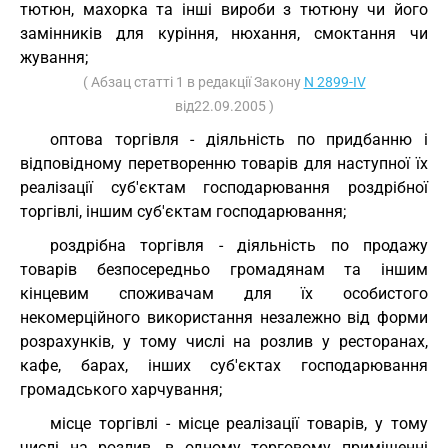
тютюн, махорка та інші вироби з тютюну чи його
замінників для куріння, нюхання, смоктання чи
жування;
( Абзац статті 1 в редакції Закону
N 2899-IV
від22.09.2005 )
оптова торгівля - діяльність по придбанню і
відповідному перетворенню товарів для наступної їх
реалізації суб'єктам господарювання роздрібної
торгівлі, іншим суб'єктам господарювання;
роздрібна торгівля - діяльність по продажу
товарів безпосередньо громадянам та іншим
кінцевим споживачам для їх особистого
некомерційного використання незалежно від форми
розрахунків, у тому числі на розлив у ресторанах,
кафе, барах, інших суб'єктах господарювання
громадського харчування;
місце торгівлі - місце реалізації товарів, у тому
числі на розлив, в одному торговому приміщенні