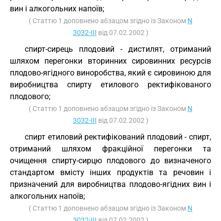
вин і алкогольних напоїв;
( Статтю 1 доповнено абзацом згідно із Законом
N
3032-III
від 07.02.2002 )
спирт-сирець плодовий - дистилят, отриманий
шляхом перегонки вторинних сировинних ресурсів
плодово-ягідного виноробства, який є сировиною для
виробництва спирту етилового ректифікованого
плодового;
( Статтю 1 доповнено абзацом згідно із Законом
N
3032-III
від 07.02.2002 )
спирт етиловий ректифікований плодовий - спирт,
отриманий шляхом фракційної перегонки та
очищення спирту-сирцю плодового до визначеного
стандартом вмісту інших продуктів та речовин і
призначений для виробництва плодово-ягідних вин і
алкогольних напоїв;
( Статтю 1 доповнено абзацом згідно із Законом
N
3032-III
від 07.02.2002 )