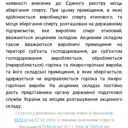
наявності внесених до Єдиного реєстру місць
зберігання спирту. При цьому приміщення, в яких
здійснюється виробництво спирту етилового, та
місця зберігання спирту, розташовані на державному
підприємстві, яке виробляє спирт етиловий,
вважаються акцизним складом. Акцизним складом
також вважаються виробничі приміщення на
території суб'єкта господарювання, де суб'єктом
господарювання виробляється, обробляється
(переробляється) горілка та лікеро-горілчані вироби,
та його складські приміщення, в яких зберігається,
одержується чи відправляється горілка та лікеро-
горілчані вироби. На акцизних складах постійно
діють представники органу державної податкової
служби України за місцем розташування акцизного
складу.
( Статтю 2 доповнено частиною згідно із Законом
N
3032-III
від 07.02.2002; із змінами, внесеними згідно із
Законами
N 2189-IV
від 18.11.2004,
N 2505-IV
від