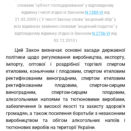
словами "суб'єкт господарювання" у відповідному
відмінку і числі згідно із Законом
N 1389-VI
від
21.05.2009 ) ( У тексті Закону слова "акцизний збір" у
всіх відмінках замінено словами "акцизний податок" у
відповідному відмінку згідно із Законом
N 2756-VI
від
02.12.2010 )
Цей Закон визначає основні засади державної
політики щодо регулювання виробництва, експорту,
імпорту, оптової і роздрібної торгівлі спиртом
етиловим, коньячним і плодовим, спиртом етиловим
ректифікованим виноградним, спиртом етиловим
ректифікованим плодовим, спиртом-сирцем
виноградним, спиртом-сирцем плодовим,
алкогольними напоями та тютюновими виробами,
забезпечення їх високої якості та захисту здоров'я
громадян, а також посилення боротьби з незаконним
виробництвом та обігом алкогольних напоїв і
тютюнових виробів на території України.