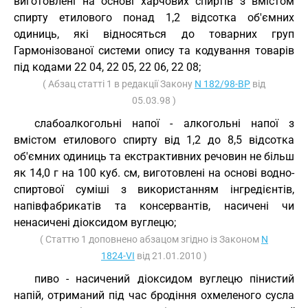
виготовлені на основі харчових спиртів з вмістом
спирту етилового понад 1,2 відсотка об'ємних
одиниць, які відносяться до товарних груп
Гармонізованої системи опису та кодування товарів
під кодами 22 04, 22 05, 22 06, 22 08;
( Абзац статті 1 в редакції Закону
N 182/98-ВР
від
05.03.98 )
слабоалкогольні напої - алкогольні напої з
вмістом етилового спирту від 1,2 до 8,5 відсотка
об'ємних одиниць та екстрактивних речовин не більш
як 14,0 г на 100 куб. см, виготовлені на основі водно-
спиртової суміші з використанням інгредієнтів,
напівфабрикатів та консервантів, насичені чи
ненасичені діоксидом вуглецю;
( Статтю 1 доповнено абзацом згідно із Законом
N
1824-VI
від 21.01.2010 )
пиво - насичений діоксидом вуглецю пінистий
напій, отриманий під час бродіння охмеленого сусла