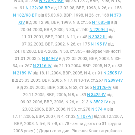
N 45, ст. 286
N 775/97-ВР
від 23.12.97, ВВР, 1998, N 18,
ст. 91
N 122/98-ВР
від 12.02.98, ВВР, 1998, N 26, ст. 158
N 182/98-ВР
від 05.03.98, ВВР, 1998, N 26, ст. 168
N 373-
XIV
від 30.12.98, ВВР, 1999, N 8, ст.56
N 1685-III
від
20.04.2000, ВВР, 2000, N 30, ст.240
N 2209-III
від
11.01.2001, ВВР, 2001, N 11, ст.45
N 3032-III
від
07.02.2002, ВВР, 2002, N 26, ст.175
N 195-IV
від
24.10.2002, ВВР, 2002, N 50, ст.365 - набирає чинності
01.01.2003 р.
N 849-IV
від 22.05.2003, ВВР, 2003, N 33-
34, ст.267
N 2116-IV
від 21.10.2004, ВВР, 2005, N 2, ст.33
N 2189-IV
від 18.11.2004, ВВР, 2005, N 4, ст.91
N 2505-IV
від 25.03.2005, ВВР, 2005, N 17, N 18-19, ст.267
N 2899-IV
від 22.09.2005, ВВР, 2005, N 52, ст.565
N 3126-IV
від
29.11.2005, ВВР, 2006, N 8, ст.89
N 3425-IV
від
09.02.2006, ВВР, 2006, N 26, ст.213
N 3502-IV
від
23.02.2006, ВВР, 2006, N 33, ст.278
N 374-V
від
17.11.2006, ВВР, 2007, N 4, ст.32
N 107-VI
від 28.12.2007,
ВВР, 2008, N 5-6, N 7-8, ст.78 - зміни діють по 31 грудня
2008 року ) ( Додатково див. Рішення Конституційного