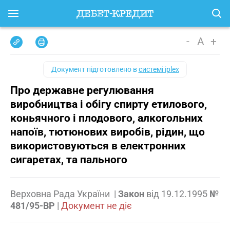
-
A
+
Документ підготовлено в
системі iplex
Про державне регулювання
виробництва і обігу спирту етилового,
коньячного і плодового, алкогольних
напоїв, тютюнових виробів, рідин, що
використовуються в електронних
сигаретах, та пального
Верховна Рада України
|
Закон
від
19.12.1995
№
481/95-ВР
|
Документ не діє