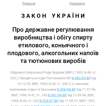
Редакції
Реквізити
З А К О Н    У К Р А Ї Н И
Про державне регулювання
виробництва і обігу спирту
етилового, коньячного і
плодового, алкогольних напоїв
та тютюнових виробів
( Відомості Верховної Ради України (ВВР), 1995, N 46, ст.
345 ) ( Вводиться в дію Постановою ВР
N 482/95-ВР
від
19.12.95, ВВР, 1995, N 46, ст. 346 ) ( Із змінами,
внесеними згідно із Законами
N 306/96-ВР
від 11.07.96,
ВВР, 1996, N 41, ст. 193
N 361/96-ВР
від 12.09.96, ВВР,
1996, N 45, ст. 232
N 526/97-ВР
від 11.09.97, ВВР, 1997,