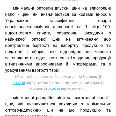
мінімальні оптово-відпускні ціни на алкогольні
напої - ціни, які визначаються за кодами виробів
Української класифікації товарів
зовнішньоекономічної діяльності за 1 літр 100-
відсоткового спирту, обраховані виходячи з
найнижчої оптової ціни на вітчизняну або
контрактної вартості на імпортну продукцію та
податків і зборів, які відповідно до чинного
законодавства підлягають сплаті з одиниці продукції
вітчизняними виробниками й імпортерами, та з
урахуванням вартості тари;
( Статтю 1 доповнено абзацом згідно із Законом
N
3032-III
від 07.02.2002, із змінами, внесеними згідно із
Законом
N 2505-IV
від 25.03.2005 )
мінімальні роздрібні ціни на алкогольні напої -
ціни, які визначаються виходячи з мінімальних
оптово-відпускних цін на цю продукцію та