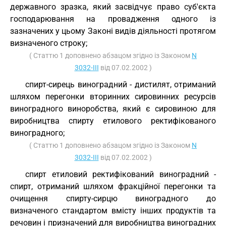
державного зразка, який засвідчує право суб'єкта
господарювання на провадження одного із
зазначених у цьому Законі видів діяльності протягом
визначеного строку;
( Статтю 1 доповнено абзацом згідно із Законом
N
3032-III
від 07.02.2002 )
спирт-сирець виноградний - дистилят, отриманий
шляхом перегонки вторинних сировинних ресурсів
виноградного виноробства, який є сировиною для
виробництва спирту етилового ректифікованого
виноградного;
( Статтю 1 доповнено абзацом згідно із Законом
N
3032-III
від 07.02.2002 )
спирт етиловий ректифікований виноградний -
спирт, отриманий шляхом фракційної перегонки та
очищення спирту-сирцю виноградного до
визначеного стандартом вмісту інших продуктів та
речовин і призначений для виробництва виноградних