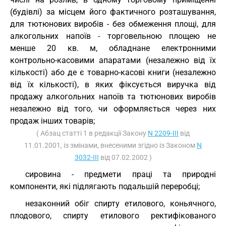
(будівлі) за місцем його фактичного розташування,
для тютюнових виробів - без обмеження площі, для
алкогольних напоїв - торговельною площею не
менше 20 кв. м, обладнане електронними
контрольно-касовими апаратами (незалежно від їх
кількості) або де є товарно-касові книги (незалежно
від їх кількості), в яких фіксується виручка від
продажу алкогольних напоїв та тютюнових виробів
незалежно від того, чи оформляється через них
продаж інших товарів;
( Абзац статті 1 в редакції Закону
N 2209-III
від
11.01.2001, із змінами, внесеними згідно із Законом
N
3032-III
від 07.02.2002 )
сировина - предмети праці та природні
компоненти, які підлягають подальшій переробці;
незаконний обіг спирту етилового, коньячного,
плодового, спирту етилового ректифікованого