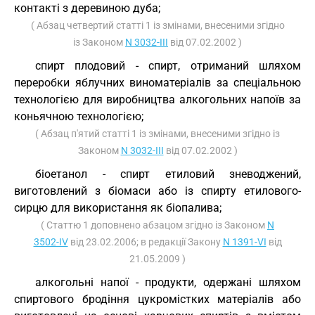
контакті з деревиною дуба;
( Абзац четвертий статті 1 із змінами, внесеними згідно
із Законом
N 3032-III
від 07.02.2002 )
спирт плодовий - спирт, отриманий шляхом
переробки яблучних виноматеріалів за спеціальною
технологією для виробництва алкогольних напоїв за
коньячною технологією;
( Абзац п'ятий статті 1 із змінами, внесеними згідно із
Законом
N 3032-III
від 07.02.2002 )
біоетанол - спирт етиловий зневоджений,
виготовлений з біомаси або із спирту етилового-
сирцю для використання як біопалива;
( Статтю 1 доповнено абзацом згідно із Законом
N
3502-IV
від 23.02.2006; в редакції Закону
N 1391-VI
від
21.05.2009 )
алкогольні напої - продукти, одержані шляхом
спиртового бродіння цукромістких матеріалів або