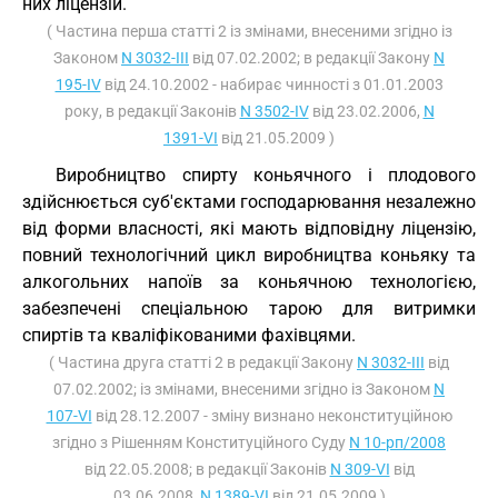
них ліцензій.
( Частина перша статті 2 із змінами, внесеними згідно із
Законом
N 3032-III
від 07.02.2002; в редакції Закону
N
195-IV
від 24.10.2002 - набирає чинності з 01.01.2003
року, в редакції Законів
N 3502-IV
від 23.02.2006,
N
1391-VI
від 21.05.2009 )
Виробництво спирту коньячного і плодового
здійснюється суб'єктами господарювання незалежно
від форми власності, які мають відповідну ліцензію,
повний технологічний цикл виробництва коньяку та
алкогольних напоїв за коньячною технологією,
забезпечені спеціальною тарою для витримки
спиртів та кваліфікованими фахівцями.
( Частина друга статті 2 в редакції Закону
N 3032-III
від
07.02.2002; із змінами, внесеними згідно із Законом
N
107-VI
від 28.12.2007 - зміну визнано неконституційною
згідно з Рішенням Конституційного Суду
N 10-рп/2008
від 22.05.2008; в редакції Законів
N 309-VI
від
03.06.2008,
N 1389-VI
від 21.05.2009 )