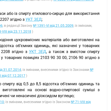
аси або із спирту етилового-сирцю для використання
 2207 згідно з
УКТ ЗЕД
;
06
; в редакції Закону
№ 1391-VI від 21.05.2009
; із змінами,
-VIII від 23.11.2018
)
родіння цукровмісних матеріалів або виготовлені на
ідсотка об’ємних одиниць, які зазначені у товарних
, 2208 згідно з
УКТ ЗЕД
, а також з вмістом спирту
 у товарних позиціях 2103 90 30 00, 2106 90 згідно з
ід 31.07.2014
; із змінами, внесеними згідно із Законами
№
I від 07.12.2017
)
 спирту від 0,5 до 8,5 відсотка об'ємних одиниць та
виготовлені на основі водно-спиртової суміші з
сичені чи ненасичені діоксидом вуглецю;
010
; із змінами, внесеними згідно із Законом
№ 71-VIII від