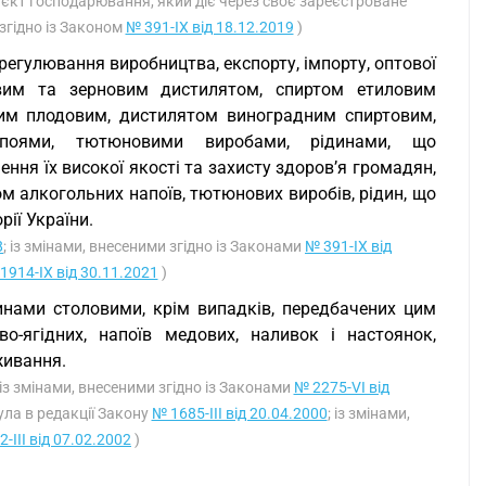
уб’єкт господарювання, який діє через своє зареєстроване
 згідно із Законом
№ 391-IX від 18.12.2019
)
егулювання виробництва, експорту, імпорту, оптової
овим та зерновим дистилятом, спиртом етиловим
им плодовим, дистилятом виноградним спиртовим,
напоями, тютюновими виробами, рідинами, що
ння їх високої якості та захисту здоров’я громадян,
м алкогольних напоїв, тютюнових виробів, рідин, що
ії України.
8
; із змінами, внесеними згідно із Законами
№ 391-IX від
1914-IX від 30.11.2021
)
инами столовими, крім випадків, передбачених цим
-ягідних, напоїв медових, наливок і настоянок,
живання.
 із змінами, внесеними згідно із Законами
№ 2275-VI від
ла в редакції Закону
№ 1685-III від 20.04.2000
; із змінами,
-III від 07.02.2002
)