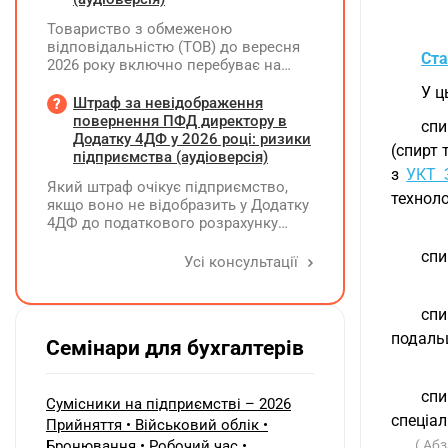
Товариство з обмеженою
відповідальністю (ТОВ) до вересня
Ста
2026 року включно перебуває на
спрощеній системі оподаткування
У ц
(єдиний податок, 3 група, ставка 5%,
Штраф за невідображення
неплатник ПДВ). З 1 жовтня 2026
повернення ПФД директору в
спи
року підприємство переходить на
Додатку 4ДФ у 2026 році: ризики
(спирт 
загальну систему оподаткування
підприємства (аудіоверсія)
(стає платником податку на
з
УКТ 
Який штраф очікує підприємство,
прибуток). За результатами
техноло
якщо воно не відобразить у Додатку
діяльності у періоді 2024–2025 років
4ДФ до податкового розрахунку
(під час перебування на спрощеній
повернення поворотної фінансової
системі) підприємство отримало
спи
допомоги (ПФД) директору?
Усі консультації
чистий прибуток, сума
нерозподіленого прибутку в балансі
становить 18 млн грн. Наприкінці
спи
2026 року (вже після переходу на
загальну систему) планується
подаль
Семінари для бухгалтерів
прийняття рішення про розподіл
цього прибутку та виплату
дивідендів у розмірі 18 млн грн
спи
Сумісники на підприємстві – 2026
єдиному учаснику — іншій
спеціал
Прийняття • Військовий облік •
юридичній особі. Які податкові
зобов'язання виникають у ТОВ (як
Бронювання • Робочий час •
( Абз