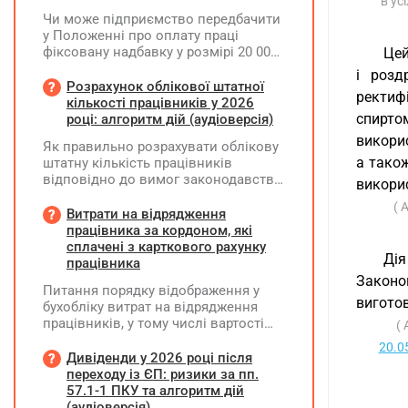
в ус
Чи може підприємство передбачити
у Положенні про оплату праці
фіксовану надбавку у розмірі 20 000
Цей
грн за роботу на території можливих
і розд
бойових дій, якщо для окремих
Розрахунок облікової штатної
ректиф
посад вона перевищуватиме 50%
кількості працівників у 2026
посадового окладу?
спирт
році: алгоритм дій (аудіоверсія)
викорис
Як правильно розрахувати облікову
а тако
штатну кількість працівників
відповідно до вимог законодавства
викорис
у 2026 році?
( 
Витрати на відрядження
працівника за кордоном, які
сплачені з карткового рахунку
Дія
працівника
Законо
Питання порядку відображення у
вигото
бухобліку витрат на відрядження
працівників, у тому числі вартості
(
проживання в готелі, яке сплачено з
20.0
карткового рахунку працівника та
Дивіденди у 2026 році після
підтвердження таких операцій
переходу із ЄП: ризики за пп.
первинними документами, належать
57.1-1 ПКУ та алгоритм дій
до компетенції Мінфіну
(аудіоверсія)