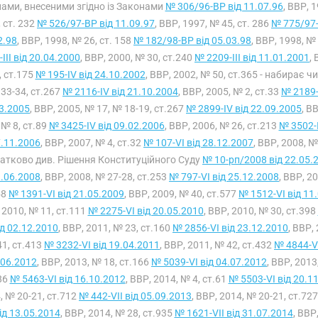
нами, внесеними згідно із Законами
№ 306/96-ВР від 11.07.96
, ВВР, 
, ст. 232
№ 526/97-ВР від 11.09.97
, ВВР, 1997, № 45, ст. 286
№ 775/97-
2.98
, ВВР, 1998, № 26, ст. 158
№ 182/98-ВР від 05.03.98
, ВВР, 1998, №
III від 20.04.2000
, ВВР, 2000, № 30, ст.240
№ 2209-III від 11.01.2001
,
, ст.175
№ 195-IV від 24.10.2002
, ВВР, 2002, № 50, ст.365 - набирає ч
33-34, ст.267
№ 2116-IV від 21.10.2004
, ВВР, 2005, № 2, ст.33
№ 2189-
3.2005
, ВВР, 2005, № 17, № 18-19, ст.267
№ 2899-IV від 22.09.2005
, В
№ 8, ст.89
№ 3425-IV від 09.02.2006
, ВВР, 2006, № 26, ст.213
№ 3502-I
.11.2006
, ВВР, 2007, № 4, ст.32
№ 107-VI від 28.12.2007
, ВВР, 2008, №
атково див. Рішення Конституційного Суду
№ 10-рп/2008 від 22.05.
3.06.2008
, ВВР, 2008, № 27-28, ст.253
№ 797-VI від 25.12.2008
, ВВР, 2
58
№ 1391-VI від 21.05.2009
, ВВР, 2009, № 40, ст.577
№ 1512-VI від 11
 2010, № 11, ст.111
№ 2275-VI від 20.05.2010
, ВВР, 2010, № 30, ст.398
ід 02.12.2010
, ВВР, 2011, № 23, ст.160
№ 2856-VI від 23.12.2010
, ВВР,
41, ст.413
№ 3232-VI від 19.04.2011
, ВВР, 2011, № 42, ст.432
№ 4844-VI
.06.2012
, ВВР, 2013, № 18, ст.166
№ 5039-VI від 04.07.2012
, ВВР, 2013
86
№ 5463-VI від 16.10.2012
, ВВР, 2014, № 4, ст.61
№ 5503-VI від 20.1
, № 20-21, ст.712
№ 442-VII від 05.09.2013
, ВВР, 2014, № 20-21, ст.72
від 13.05.2014
, ВВР, 2014, № 28, ст.935
№ 1621-VII від 31.07.2014
, ВВР