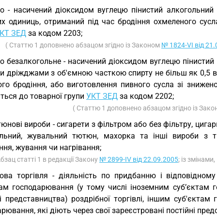
о - насичений діоксидом вуглецю пінистий алкогольний н
их одиниць, отриманий під час бродіння охмеленого сус
КТ ЗЕД
за кодом 2203;
( Статтю 1 доповнено абзацом згідно із Законом
№ 1824-VI від 21
о безалкогольне - насичений діоксидом вуглецю пінистий 
и дріжджами з об'ємною часткою спирту не більш як 0,5 в
ого бродіння, або виготовлення пивного сусла зі знижен
ться до товарної групи
УКТ ЗЕД
за кодом 2202;
( Статтю 1 доповнено абзацом згідно із Зак
юнові вироби - сигарети з фільтром або без фільтру, цигар
льний, жувальний тютюн, махорка та інші вироби з т
ня, жування чи нагрівання;
Абзац статті 1 в редакції Закону
№ 2899-IV від 22.09.2005
; із змінами
ова торгівля - діяльність по придбанню і відповідному
там господарювання (у тому числі іноземним суб’єктам г
ні представництва) роздрібної торгівлі, іншим суб'єктам
рювання, які діють через свої зареєстровані постійні пред