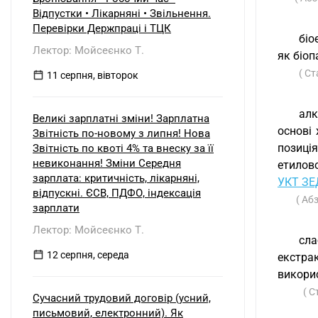
емітента корпоративних прав) при
Відпустки • Лікарняні • Звільнення.
нарахуванні та виплаті таких
Перевірки Держпраці і ТЦК
дивідендів материнській компанії
біо
наприкінці 2026 року? Зокрема: Чи
Лектор: Мойсеєнко Т.
як біоп
зобов'язане ТОВ сплачувати
авансовий внесок з податку на
( С
11 серпня, вівторок
прибуток відповідно до п. 57.1-1
ПКУ, враховуючи, що прибуток був
сформований у періоді перебування
алк
Великі зарплатні зміни! Зарплатна
на єдиному податку, але
основі 
Звітність по-новому з липня! Нова
виплачується вже на загальній
позиція
Звітність по квоті 4% та внеску за її
системі? Які особливості
оподаткування та утримання
невиконання! Зміни Середня
етилово
податку у джерела виплати
зарплата: критичність, лікарняні,
УКТ ЗЕ
виникають, якщо материнська
відпускні. ЄСВ, ПДФО, індексація
( Аб
компанія є: а) резидентом України;
зарплати
б) нерезидентом?
Лектор: Мойсеєнко Т.
сла
12 серпня, середа
екстра
викорис
( С
Сучасний трудовий договір (усний,
письмовий, електронний). Як