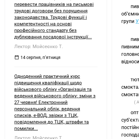
перевести працівників на письмові
пив
трудові договори без порушення
об’ємн
законодавства. Трудові функції і
групи
У
компетентності на основі
професійного стандарту без
дублювання посадової інструкції...
пив
Лектор: Мойсеєнко Т.
пивним
головн
14 серпня, пʼятниця
відноси
Одноденний практичний курс
тют
підвищення кваліфікації щодо
смокта
військового обліку «Організація та
смоктан
ведення військового обліку: зміни з
27 червня! Електронний
( 
персональний облік, ведення
опт
списків, е-ВОД, звірки з ТЦК,
суб'єк
повідомлення до ТЦК, штрафи та
постій
помилки...
господа
Лектор: Мойсеєнко Т.