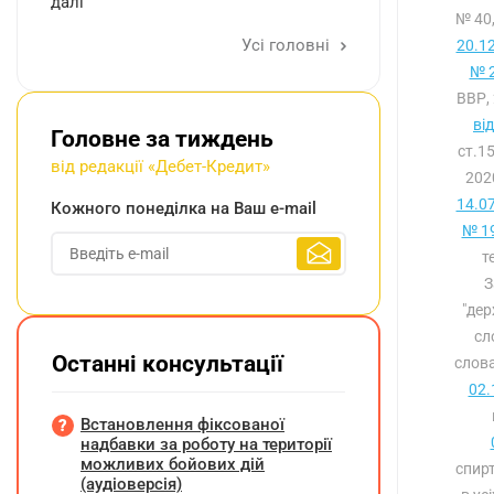
далі
№ 40
Усі головні
20.1
№ 2
ВВР, 
ві
Головне за тиждень
ст.1
від редакції «Дебет-Кредит»
202
14.0
Кожного понеділка на Ваш e-mail
№ 19
т
З
"дер
сл
Останні консультації
слова
02.
Встановлення фіксованої
надбавки за роботу на території
можливих бойових дій
спирт
(аудіоверсія)