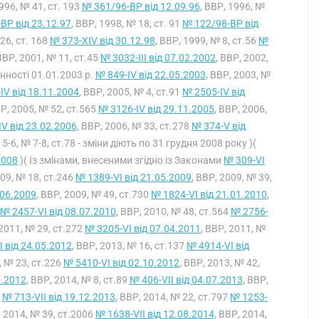
1996, № 41, ст. 193
№ 361/96-ВР від 12.09.96
, ВВР, 1996, №
ВР від 23.12.97
, ВВР, 1998, № 18, ст. 91
№ 122/98-ВР від
 26, ст. 168
№ 373-XIV від 30.12.98
, ВВР, 1999, № 8, ст.56
№
 ВВР, 2001, № 11, ст.45
№ 3032-III від 07.02.2002
, ВВР, 2002,
инності 01.01.2003 р.
№ 849-IV від 22.05.2003
, ВВР, 2003, №
IV від 18.11.2004
, ВВР, 2005, № 4, ст.91
№ 2505-IV від
ВР, 2005, № 52, ст.565
№ 3126-IV від 29.11.2005
, ВВР, 2006,
V від 23.02.2006
, ВВР, 2006, № 33, ст.278
№ 374-V від
 5-6, № 7-8, ст.78 - зміни діють по 31 грудня 2008 року )(
2008
)( Із змінами, внесеними згідно із Законами
№ 309-VI
009, № 18, ст.246
№ 1389-VI від 21.05.2009
, ВВР, 2009, № 39,
.06.2009
, ВВР, 2009, № 49, ст.730
№ 1824-VI від 21.01.2010
,
№ 2457-VI від 08.07.2010
, ВВР, 2010, № 48, ст.564
№ 2756-
 2011, № 29, ст.272
№ 3205-VI від 07.04.2011
, ВВР, 2011, №
 від 24.05.2012
, ВВР, 2013, № 16, ст.137
№ 4914-VI від
, № 23, ст.226
№ 5410-VI від 02.10.2012
, ВВР, 2013, № 42,
1.2012
, ВВР, 2014, № 8, ст.89
№ 406-VII від 04.07.2013
, ВВР,
7
№ 713-VII від 19.12.2013
, ВВР, 2014, № 22, ст.797
№ 1253-
, 2014, № 39, ст.2006
№ 1638-VII від 12.08.2014
, ВВР, 2014,