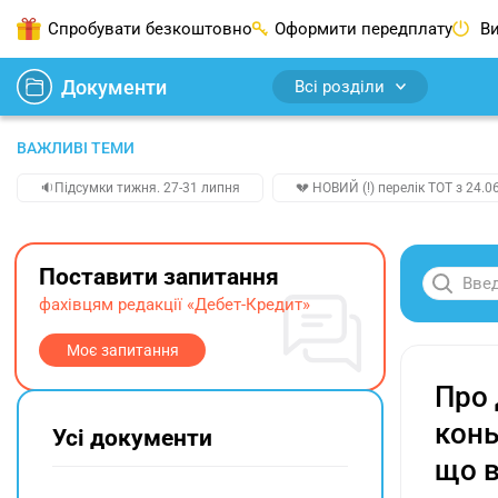
Спробувати безкоштовно
Оформити передплату
Ви
Документи
Всі розділи
ВАЖЛИВІ ТЕМИ
🔉Підсумки тижня. 27-31 липня
💔 НОВИЙ (!) перелік ТОТ з 24.06
Поставити запитання
фахівцям редакції «Дебет-Кредит»
Моє запитання
Про 
конь
Усі документи
що в