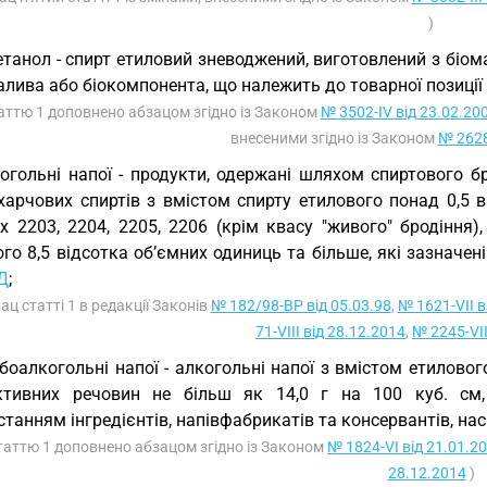
)
етанол - спирт етиловий зневоджений, виготовлений з біом
алива або біокомпонента, що належить до товарної позиції
таттю 1 доповнено абзацом згідно із Законом
№ 3502-IV від 23.02.20
внесеними згідно із Законом
№ 2628
огольні напої - продукти, одержані шляхом спиртового б
харчових спиртів з вмістом спирту етилового понад 0,5 в
х 2203, 2204, 2205, 2206 (крім квасу "живого" бродіння)
го 8,5 відсотка об’ємних одиниць та більше, які зазначені
Д
;
зац статті 1 в редакції Законів
№ 182/98-ВР від 05.03.98
,
№ 1621-VII в
71-VIII від 28.12.2014
,
№ 2245-VII
боалкогольні напої - алкогольні напої з вмістом етилового
ктивних речовин не більш як 14,0 г на 100 куб. см, 
танням інгредієнтів, напівфабрикатів та консервантів, на
таттю 1 доповнено абзацом згідно із Законом
№ 1824-VI від 21.01.2
28.12.2014
)