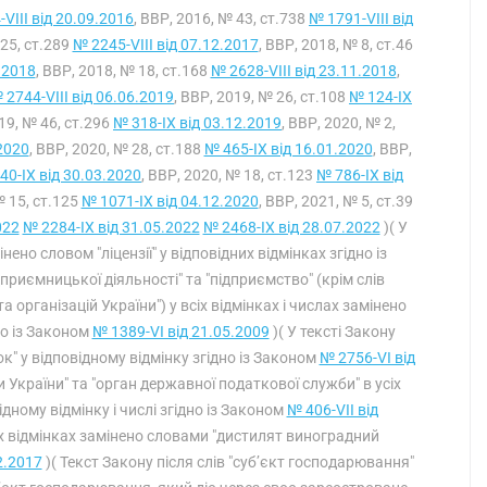
VIII від 20.09.2016
, ВВР, 2016, № 43, ст.738
№ 1791-VIII від
 25, ст.289
№ 2245-VIII від 07.12.2017
, ВВР, 2018, № 8, ст.46
.2018
, ВВР, 2018, № 18, ст.168
№ 2628-VIII від 23.11.2018
,
 2744-VIII від 06.06.2019
, ВВР, 2019, № 26, ст.108
№ 124-IX
019, № 46, ст.296
№ 318-IX від 03.12.2019
, ВВР, 2020, № 2,
2020
, ВВР, 2020, № 28, ст.188
№ 465-IX від 16.01.2020
, ВВР,
40-IX від 30.03.2020
, ВВР, 2020, № 18, ст.123
№ 786-IX від
№ 15, ст.125
№ 1071-IX від 04.12.2020
, ВВР, 2021, № 5, ст.39
022
№ 2284-IX від 31.05.2022
№ 2468-IX від 28.07.2022
)( У
інено словом "ліцензії" у відповідних відмінках згідно із
ідприємницької діяльності" та "підприємство" (крім слів
організацій України") у всіх відмінках і числах замінено
но із Законом
№ 1389-VI від 21.05.2009
)( У тексті Закону
к" у відповідному відмінку згідно із Законом
№ 2756-VI від
 України" та "орган державної податкової служби" в усіх
ідному відмінку і числі згідно із Законом
№ 406-VII від
сіх відмінках замінено словами "дистилят виноградний
2.2017
)( Текст Закону після слів "суб’єкт господарювання"