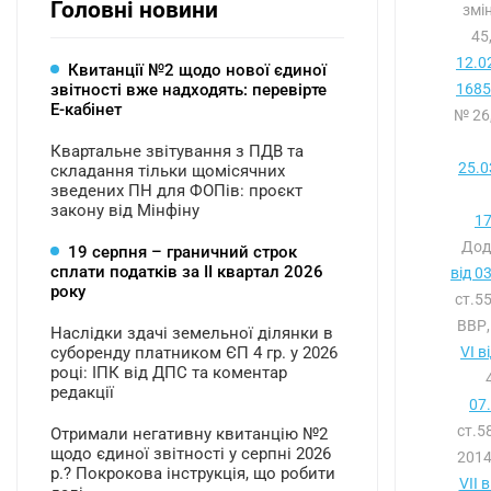
Головні новини
змі
45
12.0
Квитанції №2 щодо нової єдиної
звітності вже надходять: перевірте
1685-
Е-кабінет
№ 26
Квартальне звітування з ПДВ та
25.0
складання тільки щомісячних
зведених ПН для ФОПів: проєкт
закону від Мінфіну
17
Дод
19 серпня – граничний строк
сплати податків за ІI квартал 2026
від 0
року
ст.5
ВВР,
Наслідки здачі земельної ділянки в
суборенду платником ЄП 4 гр. у 2026
VI в
році: ІПК від ДПС та коментар
редакції
07
ст.5
Отримали негативну квитанцію №2
щодо єдиної звітності у серпні 2026
2014
р.? Покрокова інструкція, що робити
VII 