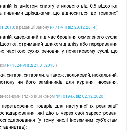
апій із вмістом спирту етилового від 0,5 відсотка
ла пивними дріжджами, що відноситься до товарної
.01.2010
; в редакції Закону
№ 71-VIII від 28.12.2014
)
напій, одержаний під час бродіння охмеленого сусла
ідсотка, отриманий шляхом діалізу або переривання
ою часткою сухих речовин у початковому суслі, що
оном
№ 1824-VI від 21.01.2010
)
ки, сигари, сигарили, а також люльковий, нюхальний,
ютюну чи його замінників для куріння, нюхання,
, внесеними згідно із Законом
№ 1019-IX від 02.12.2020
)
 перетворенню товарів для наступної їх реалізації
осподарювання, які діють через свої зареєстровані
 господарювання (у тому числі іноземним суб’єктам
ставництва);