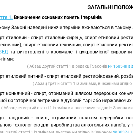
ЗАГАЛЬНІ ПОЛО
ття 1.
Визначення основних понять і термінів
ьому Законі наведені нижче терміни вживаються в такому 
рт етиловий - спирт етиловий-сирець, спирт етиловий рект
технічний), спирт етиловий технічний, спирт етиловий рект
ЗЕД
та виготовлені з крохмале- і цукровмісної сировини
гіями;
( Абзац другий статті 1 в редакції Законів
№ 1685-III ві
рт етиловий питний - спирт етиловий ректифікований, розб
( Абзац третій статті 1 із змінами, внесеними згідн
рт коньячний - спирт, отриманий шляхом переробки конья
шої багаторічної витримки в дубовій тарі або нержавіючи
( Абзац четвертий статті 1 із змінами, внесеними згідно із Законам
рт плодовий - спирт, отриманий шляхом переробки плод
ьною технологією для виробництва алкогольних напоїв, у 
ац п'ятий статті 1 із змінами, внесеними згідно із Законом
№ 3032-III