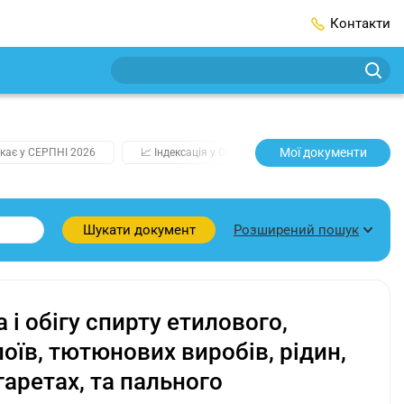
Контакти
Мої документи
кає у СЕРПНІ 2026
📈 Індексація у СЕРПНІ
2️⃣0️⃣2️⃣7️⃣ Усі клю
Розширений пошук
Шукати документ
і обігу спирту етилового,
оїв, тютюнових виробів, рідин,
аретах, та пального