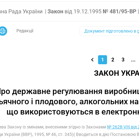
на Рада України
|
Закон
від
19.12.1995
№ 481/95-ВР
Редакції
Документ підготовлено в
1
2
3
...
ЗАКОН УКРА
ро державне регулювання виробницт
ьячного і плодового, алкогольних на
що використовуються в електронн
зва Закону із змінами, внесеними згідно із Законами
№ 2628-VIII від
и України (ВВР), 1995, № 46, ст. 345)( Вводиться в дію Постановою