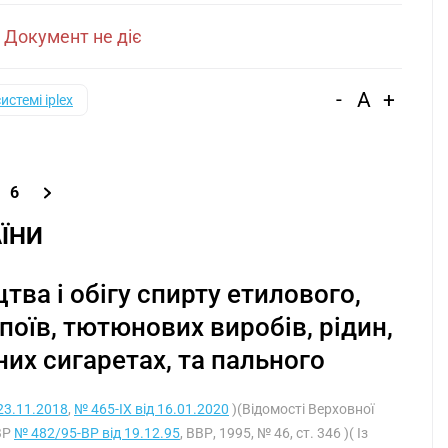
|
Документ не діє
-
A
+
системі iplex
6
ЇНИ
ва і обігу спирту етилового,
поїв, тютюнових виробів, рідин,
их сигаретах, та пального
 23.11.2018
,
№ 465-IX від 16.01.2020
)(Відомості Верховної
 ВР
№ 482/95-ВР від 19.12.95
, ВВР, 1995, № 46, ст. 346 )( Із