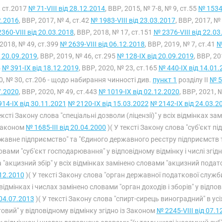
, ст.2017
№ 71-VIII від 28.12.2014
, ВВР, 2015, № 7-8, № 9, ст.55
№ 1534-
2.2016
, ВВР, 2017, № 4, ст.42
№ 1983-VIII від 23.03.2017
, ВВР, 2017, №
360-VIII від 20.03.2018
, ВВР, 2018, № 17, ст.151
№ 2376-VIII від 22.03
2018, № 49, ст.399
№ 2639-VIII від 06.12.2018
, ВВР, 2019, № 7, ст.41
№
д 20.09.2019
, ВВР, 2019, № 46, ст.295
№ 128-IX від 20.09.2019
, ВВР, 2
5
№ 391-IX від 18.12.2019
, ВВР, 2020, № 23, ст.165
№ 440-IX від 14.01.
0, № 30, ст.206 - щодо набирання чинності див.
пункт 1
розділу II
№ 5
7.2020
, ВВР, 2020, № 49, ст.443
№ 1019-IX від 02.12.2020
, ВВР, 2021, 
14-IX від 30.11.2021
№ 2120-IX від 15.03.2022
№ 2142-IX від 24.03.2
ексті Закону слова "спеціальні дозволи (ліцензії)" у всіх відмінках зам
аконом
№ 1685-III від 20.04.2000
)( У тексті Закону слова "суб'єкт п
жавне підприємство" та "Єдиного державного реєстру підприємств та 
овами "суб'єкт господарювання" у відповідному відмінку і числі згід
 "акцизний збір" у всіх відмінках замінено словами "акцизний подато
12.2010
)( У тексті Закону слова "орган державної податкової служби
відмінках і числах замінено словами "орган доходів і зборів" у відпов
04.07.2013
)( У тексті Закону слова "спирт-сирець виноградний" в у
овий" у відповідному відмінку згідно із Законом
№ 2245-VIII від 07.1