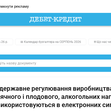
мкнути рекламу
.26 р.
📅 Календар бухгалтера на СЕРПЕНЬ 2026
☀️Що нас че
державне регулювання виробництва 
ячного і плодового, алкогольних нап
икористовуються в електронних сиг