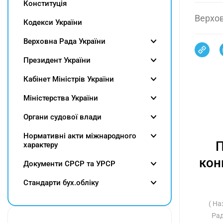
Конституція
Верхов
Кодекси України
Верховна Рада України
Президент України
Кабінет Міністрів України
Міністерства України
Органи судової влади
Нормативні акти міжнародного
П
характеру
кон
Документи СРСР та УРСР
Cтандарти бух.обліку
( На
Рад