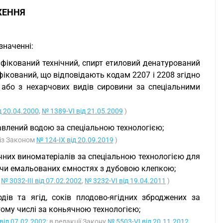
ЖЕННЯ
значенні:
ифікований технічний, спирт етиловий денатурований
ифікований, що відповідають кодам 2207 і 2208 згідно
 або з нехарчових видів сировини за спеціальними
д 20.04.2000
,
№ 1389-VI від 21.05.2009
)
авлений водою за спеціальною технологією;
о із Законом
№ 124-IX від 20.09.2019
)
чних виноматеріалів за спеціальною технологією для
х чи емальованих ємностях з дубовою клепкою;
и
№ 3032-III від 07.02.2002
,
№ 3232-VI від 19.04.2011
)
ів та ягід, соків плодово-ягідних зброджених за
тому числі за коньячною технологією;
 від 07.02.2002
; в редакції Закону
№ 5503-VI від 20.11.2012