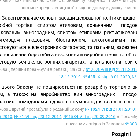
іх відмінках і числах доповнено словами "(у тому числі іноземний с
постійне представництво)" у відповідному відмінку і числі
 Закон визначає основні засади державної політики щодо р
рібної торгівлі спиртом етиловим, коньячним і плод
ікованим виноградним, спиртом етиловим ректифікован
ом-сирцем плодовим, біоетанолом, алкогольними 
товуються в електронних сигаретах, та пальним, забезпече
ж посилення боротьби з незаконним виробництвом та обіго
товуються в електронних сигаретах, та пального на територ
Абзац перший преамбули в редакції Закону
№ 2628-VIII від 23.11.201
18.12.2019
,
№ 465-IX від 16.01.2020
,
№ 
 цього Закону не поширюється на роздрібну торгівлю в
м, а також на виробництво вин виноградних і плодово
влених громадянами в домашніх умовах для власного спо
 Абзац другий преамбули в редакції Закону
№ 1824-VI від 21.01.2010
;
5.2010
,
№ 71-VIII від 28.12.2014
,
№ 1534-VIII від 20.09.2016
)( Преамбу
внесеними згідно із Законом
№ 3032
Розділ I