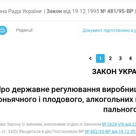
на Рада України
|
Закон
від
19.12.1995
№ 481/95-ВР
Редакції
Документ підготовлено в
1
2
3
4
ЗАКОН УКРА
ро державне регулювання виробницт
оньячного і плодового, алкогольних
пальног
зва Закону із змінами, внесеними згідно із Законом
№ 2628-VIII від 2
, ст. 345)( Вводиться в дію Постановою ВР
№ 482/95-ВР від 19.12.95