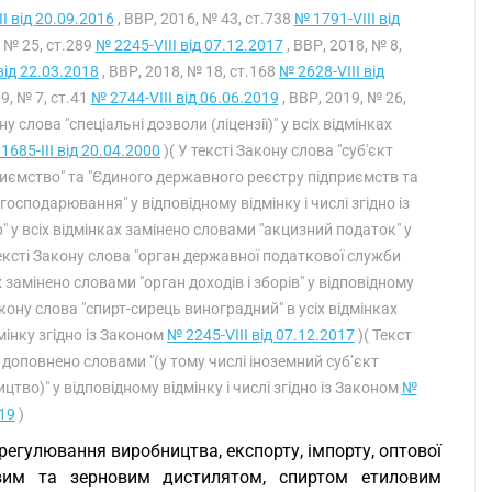
I від 20.09.2016
, ВВР, 2016, № 43, ст.738
№ 1791-VIII від
, № 25, ст.289
№ 2245-VIII від 07.12.2017
, ВВР, 2018, № 8,
від 22.03.2018
, ВВР, 2018, № 18, ст.168
№ 2628-VIII від
9, № 7, ст.41
№ 2744-VIII від 06.06.2019
, ВВР, 2019, № 26,
ну слова "спеціальні дозволи (ліцензії)" у всіх відмінках
1685-III від 20.04.2000
)( У тексті Закону слова "суб'єкт
приємство" та "Єдиного державного реєстру підприємств та
 господарювання" у відповідному відмінку і числі згідно із
р" у всіх відмінках замінено словами "акцизний податок" у
тексті Закону слова "орган державної податкової служби
х замінено словами "орган доходів і зборів" у відповідному
акону слова "спирт-сирець виноградний" в усіх відмінках
інку згідно із Законом
№ 2245-VIII від 07.12.2017
)( Текст
х доповнено словами "(у тому числі іноземний суб’єкт
во)" у відповідному відмінку і числі згідно із Законом
№
019
)
егулювання виробництва, експорту, імпорту, оптової
овим та зерновим дистилятом, спиртом етиловим