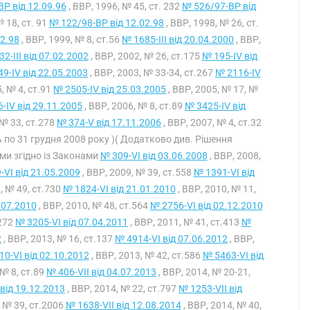
Р від 12.09.96
, ВВР, 1996, № 45, ст. 232
№ 526/97-ВР від
№ 18, ст. 91
№ 122/98-ВР від 12.02.98
, ВВР, 1998, № 26, ст.
12.98
, ВВР, 1999, № 8, ст.56
№ 1685-III від 20.04.2000
, ВВР,
2-III від 07.02.2002
, ВВР, 2002, № 26, ст.175
№ 195-IV від
9-IV від 22.05.2003
, ВВР, 2003, № 33-34, ст.267
№ 2116-IV
, № 4, ст.91
№ 2505-IV від 25.03.2005
, ВВР, 2005, № 17, №
-IV від 29.11.2005
, ВВР, 2006, № 8, ст.89
№ 3425-IV від
 № 33, ст.278
№ 374-V від 17.11.2006
, ВВР, 2007, № 4, ст.32
ють по 31 грудня 2008 року )( Додатково див. Рішення
ими згідно із Законами
№ 309-VI від 03.06.2008
, ВВР, 2008,
-VI від 21.05.2009
, ВВР, 2009, № 39, ст.558
№ 1391-VI від
, № 49, ст.730
№ 1824-VI від 21.01.2010
, ВВР, 2010, № 11,
.07.2010
, ВВР, 2010, № 48, ст.564
№ 2756-VI від 02.12.2010
.272
№ 3205-VI від 07.04.2011
, ВВР, 2011, № 41, ст.413
№
2
, ВВР, 2013, № 16, ст.137
№ 4914-VI від 07.06.2012
, ВВР,
0-VI від 02.10.2012
, ВВР, 2013, № 42, ст.586
№ 5463-VI від
 № 8, ст.89
№ 406-VII від 04.07.2013
, ВВР, 2014, № 20-21,
 від 19.12.2013
, ВВР, 2014, № 22, ст.797
№ 1253-VII від
, № 39, ст.2006
№ 1638-VII від 12.08.2014
, ВВР, 2014, № 40,