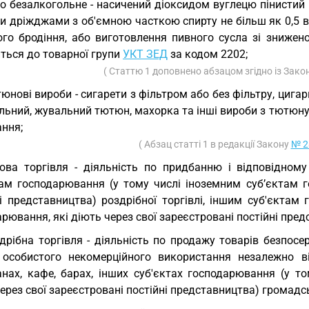
о безалкогольне - насичений діоксидом вуглецю пінистий 
и дріжджами з об'ємною часткою спирту не більш як 0,5 в
ого бродіння, або виготовлення пивного сусла зі знижен
ться до товарної групи
УКТ ЗЕД
за кодом 2202;
( Статтю 1 доповнено абзацом згідно із Зак
юнові вироби - сигарети з фільтром або без фільтру, цигар
ьний, жувальний тютюн, махорка та інші вироби з тютюну 
ання;
( Абзац статті 1 в редакції Закону
№ 2
ова торгівля - діяльність по придбанню і відповідному
там господарювання (у тому числі іноземним суб’єктам г
ні представництва) роздрібної торгівлі, іншим суб'єктам
рювання, які діють через свої зареєстровані постійні пред
дрібна торгівля - діяльність по продажу товарів безпо
 особистого некомерційного використання незалежно в
анах, кафе, барах, інших суб'єктах господарювання (у то
ерез свої зареєстровані постійні представництва) громадс