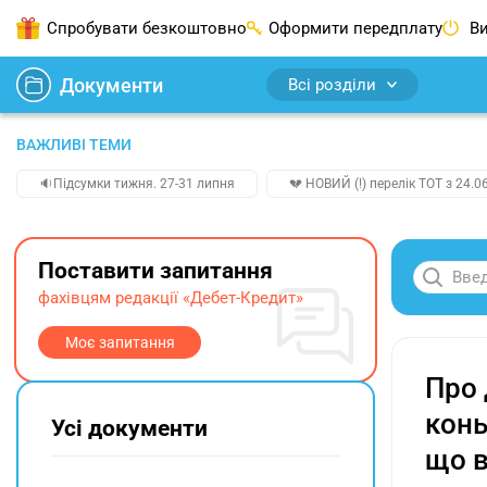
Спробувати безкоштовно
Оформити передплату
Ви
Документи
Всі розділи
ВАЖЛИВІ ТЕМИ
🔉Підсумки тижня. 27-31 липня
💔 НОВИЙ (!) перелік ТОТ з 24.06
Поставити запитання
фахівцям редакції «Дебет-Кредит»
Моє запитання
Про 
конь
Усі документи
що в