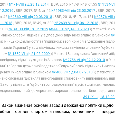
.2017
№ 71-VIII від 28.12.2014
, ВВР, 2015, № 7-8, № 9, ст.55
№ 1534-VII
.12.2016
, ВВР, 2017, № 4, ст.42
№ 1983-VIII від 23.03.2017
, ВВР, 2017
ст.46
№ 2360-VIII від 20.03.2018
, ВВР, 2018, № 17, ст.151
№ 2376-VIII 
11.2018
, ВВР, 2018, № 49, ст.399
№ 2639-VIII від 06.12.2018
, ВВР, 201
т.108
№ 391-IX від 18.12.2019
№ 440-IX від 14.01.2020
)( У тексті Зако
амінено словом "ліцензії" у відповідних відмінках згідно із Законом
№ 
иємницької діяльності" та "підприємство" (крім слів "державне під
нізацій України") у всіх відмінках і числах замінено словами "суб'єкт
оном
№ 1389-VI від 21.05.2009
)( У тексті Закону слова "акцизний збі
дповідному відмінку згідно із Законом
№ 2756-VI від 02.12.2010
)( У 
їни" та "орган державної податкової служби" в усіх відмінках і числа
дмінку і числі згідно із Законом
№ 406-VII від 04.07.2013
)( У тексті З
нено словами "дистилят виноградний спиртовий" у відповідному відм
Закону після слів "суб’єкт господарювання" в усіх відмінках і числа
дарювання, який діє через своє зареєстроване постійне представницт
391-IX від 18.12.2
 Закон визначає основні засади державної політики щодо р
рібної торгівлі спиртом етиловим, коньячним і плод