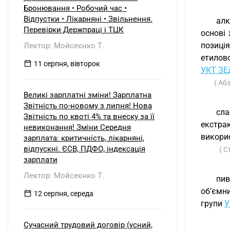
б) нерезидентом?
Бронювання • Робочий час •
Відпустки • Лікарняні • Звільнення.
алк
Перевірки Держпраці і ТЦК
основі 
позиція
Лектор: Мойсеєнко Т.
етилово
11 серпня, вівторок
УКТ ЗЕ
( Аб
Великі зарплатні зміни! Зарплатна
Звітність по-новому з липня! Нова
сла
Звітність по квоті 4% та внеску за її
екстра
невиконання! Зміни Середня
викорис
зарплата: критичність, лікарняні,
відпускні. ЄСВ, ПДФО, індексація
( С
зарплати
Лектор: Мойсеєнко Т.
пив
об’ємн
12 серпня, середа
групи
У
Сучасний трудовий договір (усний,