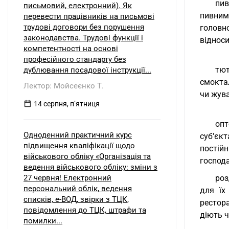
пив
письмовий, електронний). Як
пивним
перевести працівників на письмові
трудові договори без порушення
головн
законодавства. Трудові функції і
відноси
компетентності на основі
професійного стандарту без
тют
дублювання посадової інструкції...
смоктал
Лектор: Мойсеєнко Т.
чи жув
14 серпня, пʼятниця
опт
Одноденний практичний курс
суб'єк
підвищення кваліфікації щодо
постій
військового обліку «Організація та
господа
ведення військового обліку: зміни з
27 червня! Електронний
роз
персональний облік, ведення
для їх
списків, е-ВОД, звірки з ТЦК,
рестор
повідомлення до ТЦК, штрафи та
діють ч
помилки...