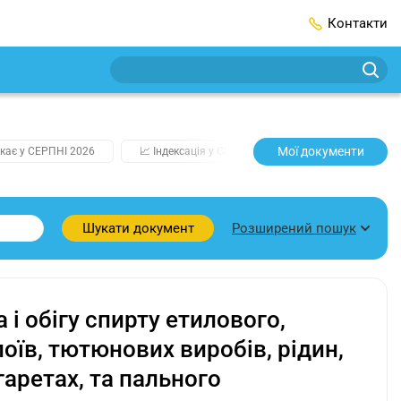
Контакти
Мої документи
кає у СЕРПНІ 2026
📈 Індексація у СЕРПНІ
2️⃣0️⃣2️⃣7️⃣ Усі клю
Розширений пошук
Шукати документ
і обігу спирту етилового,
оїв, тютюнових виробів, рідин,
аретах, та пального