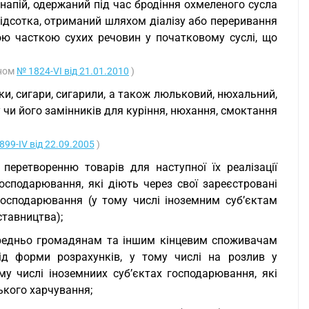
напій, одержаний під час бродіння охмеленого сусла
ідсотка, отриманий шляхом діалізу або переривання
ою часткою сухих речовин у початковому суслі, що
оном
№ 1824-VI від 21.01.2010
)
ки, сигари, сигарили, а також люльковий, нюхальний,
чи його замінників для куріння, нюхання, смоктання
899-IV від 22.09.2005
)
 перетворенню товарів для наступної їх реалізації
осподарювання, які діють через свої зареєстровані
 господарювання (у тому числі іноземним суб’єктам
ставництва);
середньо громадянам та іншим кінцевим споживачам
ід форми розрахунків, у тому числі на розлив у
му числі іноземниих суб’єктах господарювання, які
ького харчування;