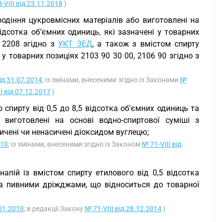
-VIII від 23.11.2018
)
родіння цукровмісних матеріалів або виготовлені на
ідсотка об’ємних одиниць, які зазначені у товарних
, 2208 згідно з
УКТ ЗЕД
, а також з вмістом спирту
 у товарних позиціях 2103 90 30 00, 2106 90 згідно з
ід 31.07.2014
; із змінами, внесеними згідно із Законами
№
I від 07.12.2017
)
 спирту від 0,5 до 8,5 відсотка об'ємних одиниць та
виготовлені на основі водно-спиртової суміші з
сичені чи ненасичені діоксидом вуглецю;
010
; із змінами, внесеними згідно із Законом
№ 71-VIII від
апій із вмістом спирту етилового від 0,5 відсотка
ла пивними дріжджами, що відноситься до товарної
.01.2010
; в редакції Закону
№ 71-VIII від 28.12.2014
)