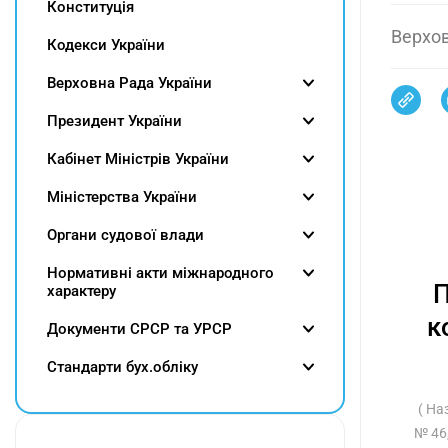
Конституція
Верхов
Кодекси України
Верховна Рада України
Президент України
Кабінет Міністрів України
Міністерства України
Органи судової влади
Нормативні акти міжнародного
П
характеру
к
Документи СРСР та УРСР
Cтандарти бух.обліку
( На
№ 46