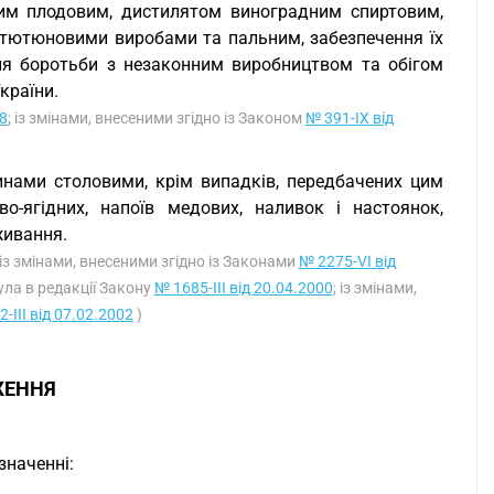
им плодовим, дистилятом виноградним спиртовим,
 тютюновими виробами та пальним, забезпечення їх
ння боротьби з незаконним виробництвом та обігом
країни.
18
; із змінами, внесеними згідно із Законом
№ 391-IX від
инами столовими, крім випадків, передбачених цим
-ягідних, напоїв медових, наливок і настоянок,
живання.
 із змінами, внесеними згідно із Законами
№ 2275-VI від
ла в редакції Закону
№ 1685-III від 20.04.2000
; із змінами,
-III від 07.02.2002
)
ЖЕННЯ
значенні: