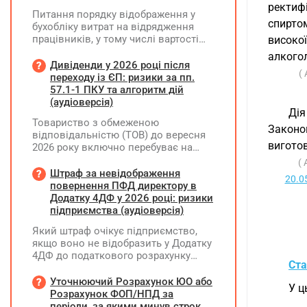
ректиф
Питання порядку відображення у
спирто
бухобліку витрат на відрядження
працівників, у тому числі вартості
високо
проживання в готелі, яке сплачено з
алкогол
карткового рахунку працівника та
Дивіденди у 2026 році після
(
підтвердження таких операцій
переходу із ЄП: ризики за пп.
первинними документами, належать
57.1-1 ПКУ та алгоритм дій
до компетенції Мінфіну
(аудіоверсія)
Дія
Товариство з обмеженою
Законо
відповідальністю (ТОВ) до вересня
вигото
2026 року включно перебуває на
спрощеній системі оподаткування
(
(єдиний податок, 3 група, ставка 5%,
Штраф за невідображення
20.0
неплатник ПДВ). З 1 жовтня 2026
повернення ПФД директору в
року підприємство переходить на
Додатку 4ДФ у 2026 році: ризики
загальну систему оподаткування
підприємства (аудіоверсія)
(стає платником податку на
Який штраф очікує підприємство,
прибуток). За результатами
якщо воно не відобразить у Додатку
діяльності у періоді 2024–2025 років
4ДФ до податкового розрахунку
(під час перебування на спрощеній
Ста
повернення поворотної фінансової
системі) підприємство отримало
допомоги (ПФД) директору?
Уточнюючий Розрахунок ЮО або
чистий прибуток, сума
У ц
Розрахунок ФОП/НПД за
нерозподіленого прибутку в балансі
періоди, за якими минув строк