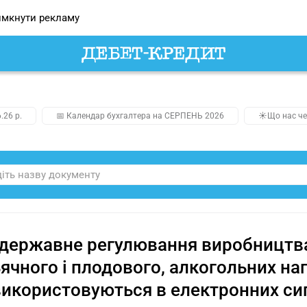
мкнути рекламу
.26 р.
📅 Календар бухгалтера на СЕРПЕНЬ 2026
☀️Що нас че
державне регулювання виробництва 
ячного і плодового, алкогольних нап
икористовуються в електронних сиг