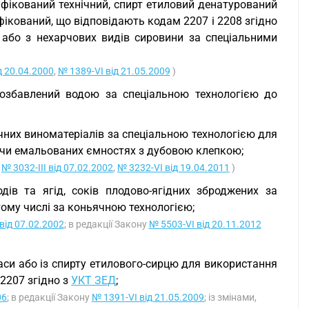
ифікований технічний, спирт етиловий денатурований
ифікований, що відповідають кодам 2207 і 2208 згідно
 або з нехарчових видів сировини за спеціальними
д 20.04.2000
,
№ 1389-VI від 21.05.2009
)
розбавлений водою за спеціальною технологією до
чних виноматеріалів за спеціальною технологією для
х чи емальованих ємностях з дубовою клепкою;
и
№ 3032-III від 07.02.2002
,
№ 3232-VI від 19.04.2011
)
ів та ягід, соків плодово-ягідних зброджених за
тому числі за коньячною технологією;
 від 07.02.2002
; в редакції Закону
№ 5503-VI від 20.11.2012
аси або із спирту етилового-сирцю для використання
 2207 згідно з
УКТ ЗЕД
;
06
; в редакції Закону
№ 1391-VI від 21.05.2009
; із змінами,