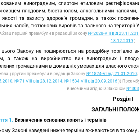
ікованим виноградним, спиртом етиловим ректифікован
м-сирцем плодовим, біоетанолом, алкогольними напоями,
ї якості та захисту здоров’я громадян, а також посиле
ьних напоїв, тютюнових виробів та пального на території У
 Абзац перший преамбули в редакції Закону
№ 2628-VIII від 23.11.20
18.12.2019
)
 цього Закону не поширюється на роздрібну торгівлю в
м, а також на виробництво вин виноградних і плодово
влених громадянами в домашніх умовах для власного спо
 Абзац другий преамбули в редакції Закону
№ 1824-VI від 21.01.2010
;
5.2010
,
№ 71-VIII від 28.12.2014
,
№ 1534-VIII від 20.09.2016
)( Преамбу
внесеними згідно із Законом
№ 3032
Розділ I
ЗАГАЛЬНІ ПОЛО
ття 1.
Визначення основних понять і термінів
ьому Законі наведені нижче терміни вживаються в такому 