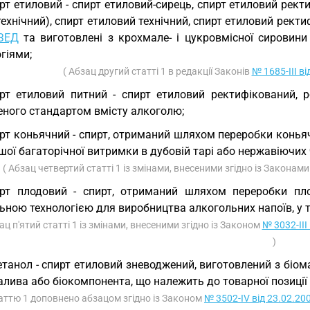
рт етиловий - спирт етиловий-сирець, спирт етиловий рект
технічний), спирт етиловий технічний, спирт етиловий рект
ЗЕД
та виготовлені з крохмале- і цукровмісної сировини
гіями;
( Абзац другий статті 1 в редакції Законів
№ 1685-III ві
рт етиловий питний - спирт етиловий ректифікований, 
еного стандартом вмісту алкоголю;
рт коньячний - спирт, отриманий шляхом переробки конья
шої багаторічної витримки в дубовій тарі або нержавіючи
( Абзац четвертий статті 1 із змінами, внесеними згідно із Законам
рт плодовий - спирт, отриманий шляхом переробки плод
ьною технологією для виробництва алкогольних напоїв, у 
ац п'ятий статті 1 із змінами, внесеними згідно із Законом
№ 3032-III
)
етанол - спирт етиловий зневоджений, виготовлений з біом
алива або біокомпонента, що належить до товарної позиції
таттю 1 доповнено абзацом згідно із Законом
№ 3502-IV від 23.02.20