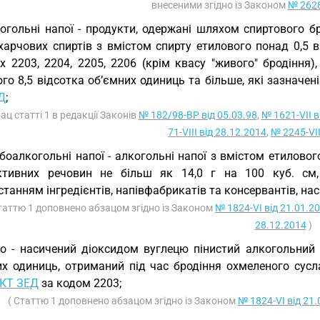
внесеними згідно із Законом
№ 2628
огольні напої - продукти, одержані шляхом спиртового б
харчових спиртів з вмістом спирту етилового понад 0,5 в
х 2203, 2204, 2205, 2206 (крім квасу "живого" бродіння)
го 8,5 відсотка об’ємних одиниць та більше, які зазначені
Д
;
зац статті 1 в редакції Законів
№ 182/98-ВР від 05.03.98
,
№ 1621-VII в
71-VIII від 28.12.2014
,
№ 2245-VII
боалкогольні напої - алкогольні напої з вмістом етилового
ктивних речовин не більш як 14,0 г на 100 куб. см, 
танням інгредієнтів, напівфабрикатів та консервантів, на
таттю 1 доповнено абзацом згідно із Законом
№ 1824-VI від 21.01.2
28.12.2014
)
о - насичений діоксидом вуглецю пінистий алкогольний н
их одиниць, отриманий під час бродіння охмеленого сус
КТ ЗЕД
за кодом 2203;
( Статтю 1 доповнено абзацом згідно із Законом
№ 1824-VI від 21