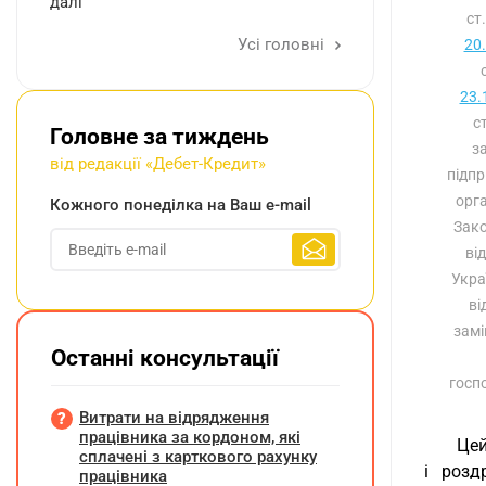
далі
ст
Усі головні
20
23.
с
Головне за тиждень
з
від редакції «Дебет-Кредит»
підпр
орга
Кожного понеділка на Ваш e-mail
Зак
ві
Укра
ві
замі
Останні консультації
госпо
Витрати на відрядження
працівника за кордоном, які
Цей
сплачені з карткового рахунку
і розд
працівника