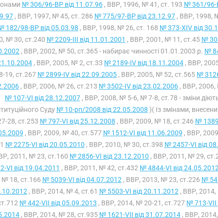
конами
№ 306/96-ВР від 11.07.96
, ВВР, 1996, № 41, ст. 193
№ 361/96-В
9.97
, ВВР, 1997, № 45, ст. 286
№ 775/97-ВР від 23.12.97
, ВВР, 1998, 
№ 182/98-ВР від 05.03.98
, ВВР, 1998, № 26, ст. 168
№ 373-XIV від 30.
0, № 30, ст.240
№ 2209-III від 11.01.2001
, ВВР, 2001, № 11, ст.45
№ 303
0.2002
, ВВР, 2002, № 50, ст.365 - набирає чинності 01.01.2003 р.
№ 84
21.10.2004
, ВВР, 2005, № 2, ст.33
№ 2189-IV від 18.11.2004
, ВВР, 2005
8-19, ст.267
№ 2899-IV від 22.09.2005
, ВВР, 2005, № 52, ст.565
№ 3126
2.2006
, ВВР, 2006, № 26, ст.213
№ 3502-IV від 23.02.2006
, ВВР, 2006,
№ 107-VI від 28.12.2007
, ВВР, 2008, № 5-6, № 7-8, ст.78 - зміни ді
титуційного Суду
№ 10-рп/2008 від 22.05.2008
)( Із змінами, внесен
7-28, ст.253
№ 797-VI від 25.12.2008
, ВВР, 2009, № 18, ст.246
№ 1389
05.2009
, ВВР, 2009, № 40, ст.577
№ 1512-VI від 11.06.2009
, ВВР, 2009
11
№ 2275-VI від 20.05.2010
, ВВР, 2010, № 30, ст.398
№ 2457-VI від 08
ВВР, 2011, № 23, ст.160
№ 2856-VI від 23.12.2010
, ВВР, 2011, № 29, ст
2-VI від 19.04.2011
, ВВР, 2011, № 42, ст.432
№ 4844-VI від 24.05.201
 № 18, ст.166
№ 5039-VI від 04.07.2012
, ВВР, 2013, № 23, ст.226
№ 541
.10.2012
, ВВР, 2014, № 4, ст.61
№ 5503-VI від 20.11.2012
, ВВР, 2014,
ст.712
№ 442-VII від 05.09.2013
, ВВР, 2014, № 20-21, ст.727
№ 713-VII
5.2014
, ВВР, 2014, № 28, ст.935
№ 1621-VII від 31.07.2014
, ВВР, 2014