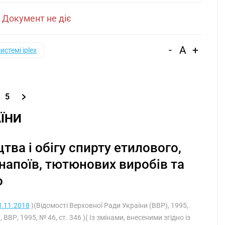
|
Документ не діє
-
A
+
системі iplex
5
ЇНИ
ва і обігу спирту етилового,
 напоїв, тютюнових виробів та
о
3.11.2018
)(Відомості Верховної Ради України (ВВР), 1995,
, ВВР, 1995, № 46, ст. 346 )( Із змінами, внесеними згідно із