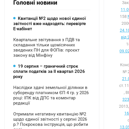
Головні новини
За
11.0
158
Квитанції №2 щодо нової єдиної
звітності вже надходять: перевірте
200
Е-кабінет
24.1
від 
Квартальне звітування з ПДВ та
1
складання тільки щомісячних
зведених ПН для ФОПів: проєкт
09.0
закону від Мінфіну
Конс
19 серпня – граничний строк
сплати податків за ІI квартал 2026
№ 2
року
21.
ст.1
Наслідки здачі земельної ділянки в
суборенду платником ЄП 4 гр. у 2026
, 
році: ІПК від ДПС та коментар
323
редакції
2013,
16
Отримали негативну квитанцію №2
щодо єдиної звітності у серпні 2026
р.? Покрокова інструкція, що робити
13.0