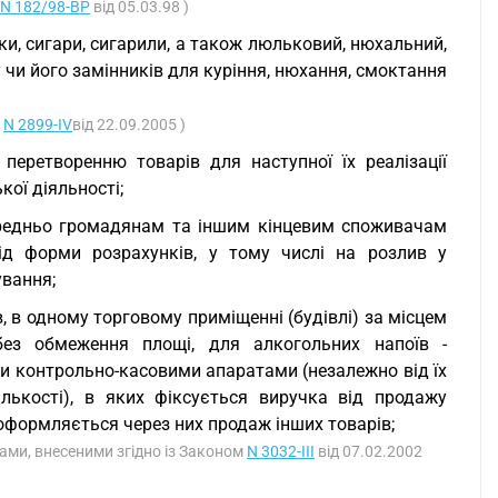
N 182/98-ВР
від 05.03.98 )
ки, сигари, сигарили, а також люльковий, нюхальний,
чи його замінників для куріння, нюхання, смоктання
у
N 2899-IV
від 22.09.2005 )
 перетворенню товарів для наступної їх реалізації
кої діяльності;
середньо громадянам та іншим кінцевим споживачам
ід форми розрахунків, у тому числі на розлив у
ування;
лив, в одному торговому приміщенні (будівлі) за місцем
ез обмеження площі, для алкогольних напоїв -
и контрольно-касовими апаратами (незалежно від їх
ількості), в яких фіксується виручка від продажу
 оформляється через них продаж інших товарів;
інами, внесеними згідно із Законом
N 3032-III
від 07.02.2002