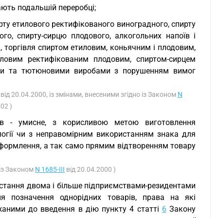
ають подальшій переробці;
ирту етилового ректифікованого виноградного, спирту
го, спирту-сирцю плодового, алкогольних напоїв і
я, торгівля спиртом етиловим, коньячним і плодовим,
ловим ректифікованим плодовим, спиртом-сирцем
ями та тютюновими виробами з порушенням вимог
від 20.04.2000, із змінами, внесеними згідно із Законом
N
02 )
ів - умисне, з корисливою метою виготовлення
огії чи з неправомірним використанням знака для
 оформлення, а так само прямим відтворенням товару
 із Законом
N 1685-III
від 20.04.2000 )
стання двома і більше підприємствами-резидентами
я позначення однорідних товарів, права на які
ржаними до введення в дію пункту 4 статті
6
Закону