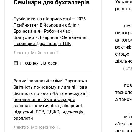
Семінари для бухгалтерів
Украї
реєстра
Сумісники на підприємстві – 2026
Прийняття • Військовий облік •
не
Бронювання • Робочий час •
виногр
Відпустки • Лікарняні • Звільнення.
алкогол
Перевірки Держпраці і ТЦК
ректиф
Лектор: Мойсеєнко Т.
сирцю 
діяльно
11 серпня, вівторок
( Ст
Великі зарплатні зміни! Зарплатна
пов
Звітність по-новому з липня! Нова
техноло
Звітність по квоті 4% та внеску за її
а тако
невиконання! Зміни Середня
зарплата: критичність, лікарняні,
відпускні. ЄСВ, ПДФО, індексація
міс
зарплати
зберіг
Лектор: Мойсеєнко Т.
державн