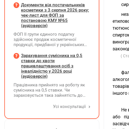
межах одного звітного
сир
Документи від постачальників
(податкового) періоду та не
косметики з 3 серпня 2026 року:
нез
продовжується в наступних
чек-лист для ФОП за
постановою КМУ №65
етилов
(аудіоверсія)
тютюнов
ФОП ІІ групи єдиного податку
спирто
здійснює продаж косметичної
виногр
продукції, придбаної у українських
законод
постачальників. Які саме документи
потрібно вимагати від
Зарахування сумісника на 0,5
( Ст
постачальника після 03.08.2026 року
ставки до квоти
у зв'язку з повним набранням
працевлаштування осіб з
чинності Технічного регламенту на
інвалідністю у 2026 році
фа
косметичну продукцію,
(аудіоверсія)
алкого
затвердженого постановою КМУ від
Працівника прийнято на роботу як
20.01.2021 р. №65?
товарі
сумісника на 0,5 ставки. Чи
іншого 
зараховується така зайнятість до
ліміту (квоти) з працевлаштування
осіб з інвалідністю відповідно до
Усі консультації
Не 
вимог законодавства?
або пі
засвід