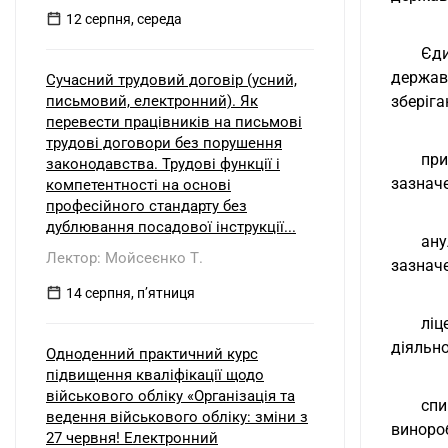
12 серпня, середа
Єди
держав
Сучасний трудовий договір (усний,
письмовий, електронний). Як
зберіга
перевести працівників на письмові
трудові договори без порушення
при
законодавства. Трудові функції і
зазначе
компетентності на основі
професійного стандарту без
дублювання посадової інструкції...
ану
Лектор: Мойсеєнко Т.
зазначе
14 серпня, пʼятниця
ліц
діяльно
Одноденний практичний курс
підвищення кваліфікації щодо
військового обліку «Організація та
спи
ведення військового обліку: зміни з
виноро
27 червня! Електронний