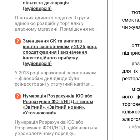
пільги та декларація
(аудіоверсія)
тют
Платник єдиного податку ІІ групи
смоктал
здійснює роздрібну торгівлю у
чи жув
власному магазині. Приміщення не
здає в оренду, право власності на
земельну ділянку має як ФОП. Як
Зменшення СК та виплата
опт
правильно застосувати пільгу з
коштів засновникам у 2026 році:
земельного податку? Подано форму
оподаткування і визначення
підприє
№20-ОПП на магазин і землю. Чи
інвестиційного прибутку
необхідно подавати декларацію з
(аудіоверсія)
роз
земельного податку та який код
для їх
У 2018 році нараховані засновникам
пільги зазначати?
– фізособам дивіденди були
рестора
реінвестовані у статутний капітал
міс
без зміни часток, із них сплачено
ПДФО та ВЗ. Крім того, статутний
Нумерація Розрахунків ЮО або
його ф
капітал збільшувався за рахунок
Розрахунків ФОП/НПД з типом
торгов
нерозподіленого прибутку без
«Звітний», «Звітний новий»,
кілько
нарахування дивідендів. У 2026 році
«Уточнюючий»
його планують зменшити та
алкогол
Нумерація Розрахунків ЮО або
виплатити кошти засновникам. Чи
( Абз
Розрахунків ФОП/НПД здійснюється
потрібно утримувати ПДФО та ВЗ?
у хронологічному порядку
незалежно від типу Розрахунків в