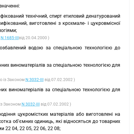
значенні:
ифікований технічний, спирт етиловий денатурований
тифікований, виготовлені з крохмале- і цукровмісної
огіями;
у
N 1685-III
від 20.04.2000 )
розбавлений водою за спеціальною технологією до
чних виноматеріалів за спеціальною технологією для
но із Законом
N 3032-III
від 07.02.2002 )
них виноматеріалів за спеціальною технологією для
 із Законом
N 3032-III
від 07.02.2002 )
родіння цукромістких матеріалів або виготовлені на
сотка об'ємних одиниць, які відносяться до товарних
22 04, 22 05, 22 06, 22 08;