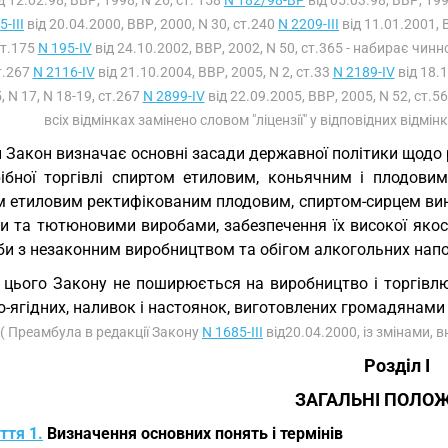
д 12.02.98, ВВР, 1998, N 26, ст. 158
N 182/98-ВР
від 05.03.98, ВВР, 199
-III
від 20.04.2000, ВВР, 2000, N 30, ст.240
N 2209-III
від 11.01.2001, 
ст.175
N 195-IV
від 24.10.2002, ВВР, 2002, N 50, ст.365 - набирає чинн
т.267
N 2116-IV
від 21.10.2004, ВВР, 2005, N 2, ст.33
N 2189-IV
від 18.1
, N 17, N 18-19, ст.267
N 2899-IV
від 22.09.2005, ВВР, 2005, N 52, ст.56
всіх відмінках замінено словом "ліцензії" у відповідних відмін
 Закон визначає основні засади державної політики щодо р
рібної торгівлі спиртом етиловим, коньячним і плодови
м етиловим ректифікованим плодовим, спиртом-сирцем ви
и та тютюновими виробами, забезпечення їх високої якост
и з незаконним виробництвом та обігом алкогольних напоїв
 цього Закону не поширюється на виробництво і торгівл
о-ягідних, наливок і настоянок, виготовлених громадянам
( Преамбула в редакції Закону
N 1685-III
від20.04.2000, із змінами, 
Розділ I
ЗАГАЛЬНІ ПОЛО
ття 1.
Визначення основних понять і термінів