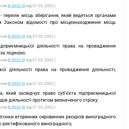
оном
N 3032-III
від 07.02.2002 )
- перелік місць зберігання, який ведеться органами
им Законом відомості про місцезнаходження місць
оном
N 3032-III
від 07.02.2002 )
підприємницької діяльності права на провадження
за ліцензію;
оном
N 3032-III
від 07.02.2002 )
кої діяльності права на провадження діяльності,
оном
N 3032-III
від 07.02.2002 )
ка, який засвідчує право суб'єкта підприємницької
идів діяльності протягом визначеного строку;
оном
N 3032-III
від 07.02.2002 )
егонки вторинних сировинних ресурсів виноградного
о ректифікованого виноградного;