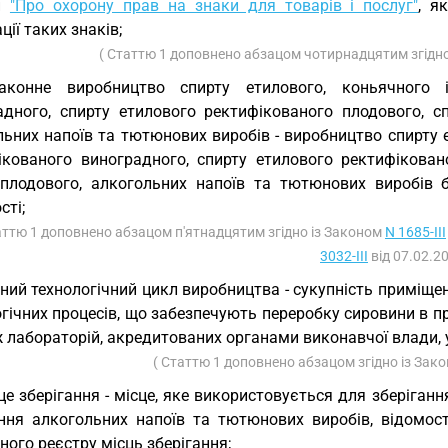
ни
"Про охорону прав на знаки для товарів і послуг"
, я
ції таких знаків;
( Статтю 1 доповнено абзацом чотирнадцятим згідн
законне виробництво спирту етилового, коньячного 
адного, спирту етилового ректифікованого плодового, с
ьних напоїв та тютюнових виробів - виробництво спирту е
ікованого виноградного, спирту етилового ректифіковано
плодового, алкогольних напоїв та тютюнових виробів бе
сті;
аттю 1 доповнено абзацом п'ятнадцятим згідно із Законом
N 1685-III
3032-III
від 07.02.20
ний технологічний цикл виробництва - сукупність приміщен
гічних процесів, що забезпечують переробку сировини в пр
ж лабораторій, акредитованих органами виконавчої влади,
( Статтю 1 доповнено абзацом згідно із Зак
це зберігання - місце, яке використовується для зберіган
ання алкогольних напоїв та тютюнових виробів, відомос
ого реєстру місць зберігання;