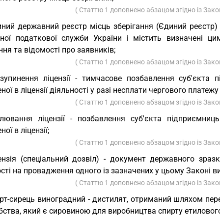
( Статтю 1 доповнено абзацом згідно із Зак
ний державний реєстр місць зберігання (Єдиний реєстр) 
ної податкової служби України і містить визначені ц
ння та відомості про заявників;
( Статтю 1 доповнено абзацом згідно із Зак
зупинення ліцензії - тимчасове позбавлення суб'єкта 
ної в ліцензії діяльності у разі несплати чергового платежу 
( Статтю 1 доповнено абзацом згідно із Зак
лювання ліцензії - позбавлення суб'єкта підприємниць
ної в ліцензії;
( Статтю 1 доповнено абзацом згідно із Зак
ензія (спеціальний дозвіл) - документ державного зраз
сті на провадження одного із зазначених у цьому Законі в
( Статтю 1 доповнено абзацом згідно із Зак
рт-сирець виноградний - дистилят, отриманий шляхом пер
бства, який є сировиною для виробництва спирту етиловог