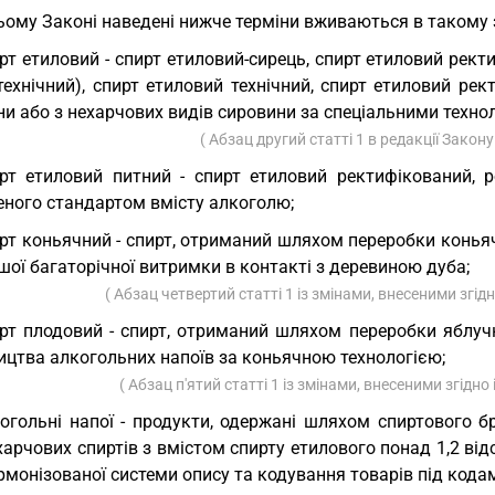
ьому Законі наведені нижче терміни вживаються в такому 
рт етиловий - спирт етиловий-сирець, спирт етиловий рект
технічний), спирт етиловий технічний, спирт етиловий рек
и або з нехарчових видів сировини за спеціальними технол
( Абзац другий статті 1 в редакції Закон
рт етиловий питний - спирт етиловий ректифікований, 
еного стандартом вмісту алкоголю;
рт коньячний - спирт, отриманий шляхом переробки конья
ої багаторічної витримки в контакті з деревиною дуба;
( Абзац четвертий статті 1 із змінами, внесеними згід
рт плодовий - спирт, отриманий шляхом переробки яблуч
ицтва алкогольних напоїв за коньячною технологією;
( Абзац п'ятий статті 1 із змінами, внесеними згідно
огольні напої - продукти, одержані шляхом спиртового б
харчових спиртів з вмістом спирту етилового понад 1,2 від
рмонізованої системи опису та кодування товарів під кодами 