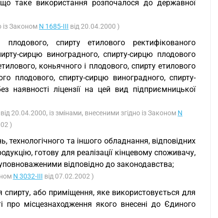
кщо таке використання розпочалося до державної
о із Законом
N 1685-III
від 20.04.2000 )
і плодового, спирту етилового ректифікованого
пирту-сирцю виноградного, спирту-сирцю плодового
тилового, коньячного і плодового, спирту етилового
го плодового, спирту-сирцю виноградного, спирту-
з наявності ліцензії на цей вид підприємницької
від 20.04.2000, із змінами, внесеними згідно із Законом
N
02 )
ь, технологічного та іншого обладнання, відповідних
одукцію, готову для реалізації кінцевому споживачу,
 уповноваженими відповідно до законодавства;
оном
N 3032-III
від 07.02.2002 )
ня спирту, або приміщення, яке використовується для
ті про місцезнаходження якого внесені до Єдиного