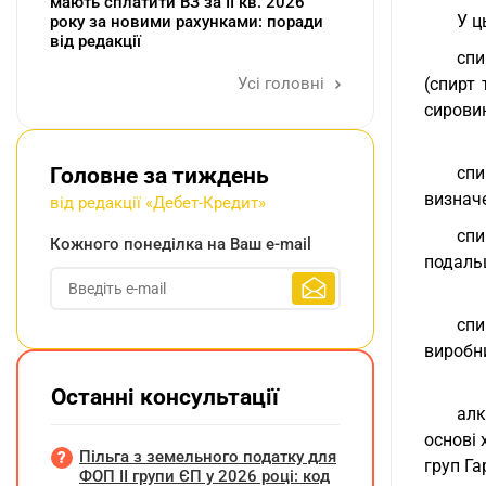
мають сплатити ВЗ за ІІ кв. 2026
У ц
року за новими рахунками: поради
від редакції
спи
Усі головні
(спирт 
сировин
Головне за тиждень
спи
визнач
від редакції «Дебет-Кредит»
спи
Кожного понеділка на Ваш e-mail
подальш
спи
виробн
Останні консультації
алк
основі 
Пільга з земельного податку для
груп Га
ФОП ІІ групи ЄП у 2026 році: код