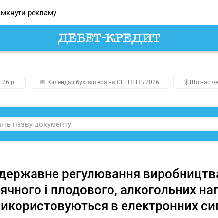
мкнути рекламу
.26 р.
📅 Календар бухгалтера на СЕРПЕНЬ 2026
☀️Що нас че
державне регулювання виробництва 
ячного і плодового, алкогольних нап
икористовуються в електронних сиг