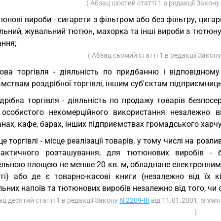
( Абзац шостий статті 1 в редакції Закону
юнові вироби - сигарети з фільтром або без фільтру, цигар
ьний, жувальний тютюн, махорка та інші вироби з тютюну 
ання;
( Абзац сьомий статті 1 в редакції Закон
ова торгівля - діяльність по придбанню і відповідному
мствам роздрібної торгівлі, іншим суб'єктам підприємниць
дрібна торгівля - діяльність по продажу товарів безпо
 особистого некомерційного використання незалежно в
нах, кафе, барах, інших підприємствах громадського харч
це торгівлі - місце реалізації товарів, у тому числі на роз
актичного розташування, для тютюнових виробів - б
ельною площею не менше 20 кв. м, обладнане електронним
сті) або де є товарно-касові книги (незалежно від їх к
ьних напоїв та тютюнових виробів незалежно від того, чи
ац десятий статті 1 в редакції Закону
N 2209-III
від 11.01.2001, із зм
)