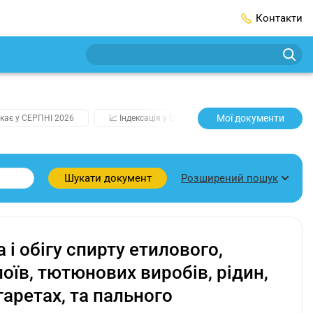
Контакти
Мої документи
кає у СЕРПНІ 2026
📈 Індексація у СЕРПНІ
2️⃣0️⃣2️⃣7️⃣ Усі клю
Розширений пошук
Шукати документ
і обігу спирту етилового,
оїв, тютюнових виробів, рідин,
аретах, та пального