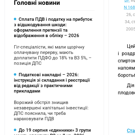
ВР
ві
Головні новини
N 1685
26, 
Сплата ПДВ і податку на прибуток
34, с
з відшкодування шкоди:
2005
оформлення претензії та
відображення в обліку – 2026
Цей
Гіг-спеціалісти, які мали щорічну
оплачувану перерву, мають
і розд
доплатити ПДФО до 18% та ВЗ 5%, –
спирто
позиція ДПС
напоям
Податкові накладні – 2026:
боротьб
інструкція зі складання і реєстрації
Дія
від редакції з практичними
прикладами
плодов
Ворожий обстріл знищив
незавершені капітальні інвестиції:
ДПС пояснила, чи треба
нараховувати ПДВ
До 19 серпня «єдинники» 3 групи
Ста