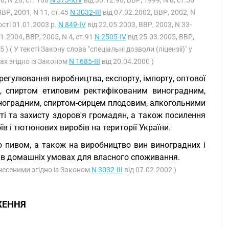
8, N 26, ст. 168
N 373-XIV
від 30.12.98, ВВР, 1999, N 8, ст.56
ВВР, 2001, N 11, ст.45
N 3032-III
від 07.02.2002, ВВР, 2002, N
ості 01.01.2003 р.
N 849-IV
від 22.05.2003, ВВР, 2003, N 33-
1.2004, ВВР, 2005, N 4, ст.91
N 2505-IV
від 25.03.2005, ВВР,
5 ) ( У тексті Закону слова "спеціальні дозволи (ліцензії)" у
ках згідно із Законом
N 1685-III
від 20.04.2000 )
егулювання виробництва, експорту, імпорту, оптової
м, спиртом етиловим ректифікованим виноградним,
ноградним, спиртом-сирцем плодовим, алкогольними
і та захисту здоров'я громадян, а також посилення
 і тютюнових виробів на території України.
ю пивом, а також на виробництво вин виноградних і
и в домашніх умовах для власного споживання.
внесеними згідно із Законом
N 3032-III
від 07.02.2002 )
ЖЕННЯ