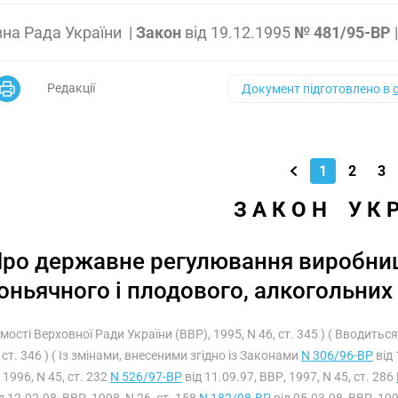
на Рада України
|
Закон
від
19.12.1995
№ 481/95-ВР
Редакції
Документ підготовлено в
1
2
3
З А К О Н    У К 
ро державне регулювання виробницт
оньячного і плодового, алкогольних
омості Верховної Ради України (ВВР), 1995, N 46, ст. 345 ) ( Вводить
 ст. 346 ) ( Із змінами, внесеними згідно із Законами
N 306/96-ВР
від 
 1996, N 45, ст. 232
N 526/97-ВР
від 11.09.97, ВВР, 1997, N 45, ст. 286