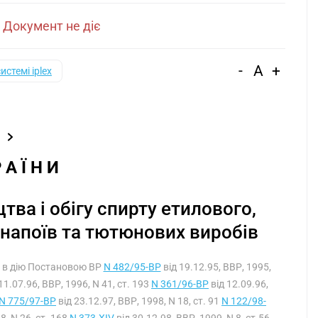
|
Документ не діє
-
A
+
системі iplex
Р А Ї Н И
ва і обігу спирту етилового,
 напоїв та тютюнових виробів
ся в дію Постановою ВР
N 482/95-ВР
від 19.12.95, ВВР, 1995,
11.07.96, ВВР, 1996, N 41, ст. 193
N 361/96-ВР
від 12.09.96,
N 775/97-ВР
від 23.12.97, ВВР, 1998, N 18, ст. 91
N 122/98-