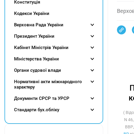
Конституція
Верхов
Кодекси України
Верховна Рада України
Президент України
Кабінет Міністрів України
Міністерства України
Органи судової влади
Нормативні акти міжнародного
П
характеру
к
Документи СРСР та УРСР
Cтандарти бух.обліку
( Від
N 46,
ВВР,