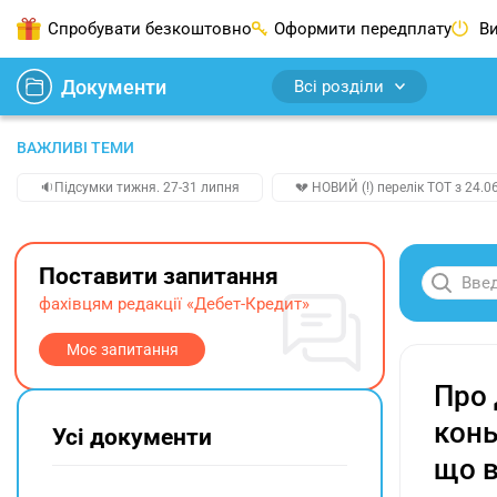
Спробувати безкоштовно
Оформити передплату
Ви
Документи
Всі розділи
ВАЖЛИВІ ТЕМИ
🔉Підсумки тижня. 27-31 липня
💔 НОВИЙ (!) перелік ТОТ з 24.06
Поставити запитання
фахівцям редакції «Дебет-Кредит»
Моє запитання
Про 
конь
Усі документи
що в